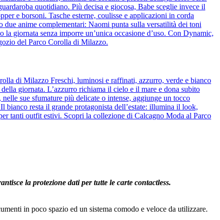
l guardaroba quotidiano. Più decisa e giocosa, Babe sceglie invece il
pper e borsoni. Tasche esterne, coulisse e applicazioni in corda
o due anime complementari: Naomi punta sulla versatilità dei toni
guono la giornata senza imporre un’unica occasione d’uso. Con Dynamic,
egozio del Parco Corolla di Milazzo.
olla di Milazzo Freschi, luminosi e raffinati, azzurro, verde e bianco
 della giornata. L’azzurro richiama il cielo e il mare e dona subito
de, nelle sue sfumature più delicate o intense, aggiunge un tocco
bianco resta il grande protagonista dell’estate: illumina il look,
per tanti outfit estivi. Scopri la collezione di Calcagno Moda al Parco
isce la protezione dati per tutte le carte contactless.
documenti in poco spazio ed un sistema comodo e veloce da utilizzare.