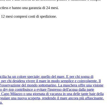
actless e hanno una garanzia di 24 mesi.
ei 12 mesi compresi costi di spedizione.
ilia ha un colore speciale: quello del mare. E per chi sogna di
 per chi desidera vivere il mare in modo semplice e coinvolgente. Il
 l'osservazione del mondo sottomarino. La maschera offre una visione
 dry-top contribuisce a evitare l'ingresso dell'acqua dalla parte
i Capo Milazzo o una giornata di vacanza in una delle tante baie della
regalare una nuova scoperta, rendendo il mare ancora più affascinante.
a.