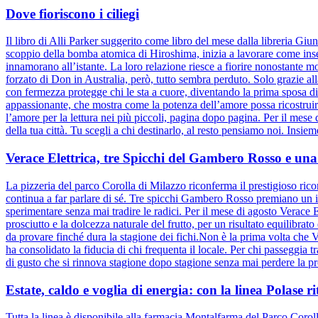
Dove fioriscono i ciliegi
Il libro di Alli Parker suggerito come libro del mese dalla libreria 
scoppio della bomba atomica di Hiroshima, inizia a lavorare come inserv
innamorano all’istante. La loro relazione riesce a fiorire nonostante mol
forzato di Don in Australia, però, tutto sembra perduto. Solo grazie al
con fermezza protegge chi le sta a cuore, diventando la prima sposa di 
appassionante, che mostra come la potenza dell’amore possa ricostruire 
l’amore per la lettura nei più piccoli, pagina dopo pagina. Per il mese d
della tua città. Tu scegli a chi destinarlo, al resto pensiamo noi. Insiem
Verace Elettrica, tre Spicchi del Gambero Rosso e una 
La pizzeria del parco Corolla di Milazzo riconferma il prestigioso ric
continua a far parlare di sé. Tre spicchi Gambero Rosso premiano un i
sperimentare senza mai tradire le radici. Per il mese di agosto Verace 
prosciutto e la dolcezza naturale del frutto, per un risultato equilibr
da provare finché dura la stagione dei fichi.Non è la prima volta che Ve
ha consolidato la fiducia di chi frequenta il locale. Per chi passeggia
di gusto che si rinnova stagione dopo stagione senza mai perdere la pr
Estate, caldo e voglia di energia: con la linea Polase ri
Tutta la linea è disponibile alla farmacia Montalfarma del Parco Corolla