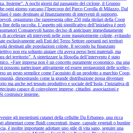
alza. Insieme”. A pochi giorni dal passaggio del ciclone, il Gruppo
 che ogni giorno varcano l’Ipercoop del Parco Corolla di Milazzo. Dal
iani è stato destinato al finanziamento di interventi di supporto,
apevoli, organismo che rappresenta oltre 250 mila titolari della Coop
 fine della raccolta. L’aspetto più significativo dell’iniziativa è però
onsumatori Consapevoli hanno deciso di anticipare immediatamente
 di accelerare gli interventi nelle zone maggiormente colpite, evitando
ate esclusivamente agli Enti del Terzo Settore operanti nei territori
ssità destinati alle popolazioni colpite. Il secondo ha finanziato
biettivo non era soltanto aiutare chi aveva perso beni materiali, ma
del territorio”. A sintetizzare la filosofia dell’intervento è stato
nomico. «Fare impresa non è un concetto puramente economico, ma una
ini possono partecipare attivamente ed essere protagonisti delle scelte»,
verso un gesto semplice come l’acquisto di un prodotto a marchio Coop,
la comunità, dimostrando come la grande distribuzione possa diventare
rio ma anche nel tessuto produttivo e sociale dell’Isola, l’iniziativa di
cipato capace di coinvolgere imprese, cittadini, associazioni e
Si costruisce insieme.
venire gli inestetismi cutanei della cellulite Da Erbamea, una ricca
ori alimentari come fluidi concentrati, tisane, capsule vegetali o bustine
ia, è inoltre importante adottare uno stile di vita sano, seguire una