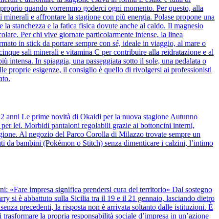
cati proprio quando vorremmo goderci ogni momento. Per questo, alla
li minerali e affrontare la stagione con più energia. Polase propone una
 la stanchezza e la fatica fisica dovute anche al caldo. Il magnesio
lare. Per chi vive giornate particolarmente intense, la linea
mato in stick da portare sempre con sé, ideale in viaggio, al mare o
nque sali minerali e vitamina C per contribuire alla reidratazione e al
 più intensa. In spiaggia, una passeggiata sotto il sole, una pedalata o
e proprie esigenze, il consiglio è quello di rivolgersi ai professionisti
ato.
 12 anni Le prime novità di Okaidi per la nuova stagione Autunno
r lei. Morbidi pantaloni regolabili grazie ai bottoncini interni,
stagione. Al negozio del Parco Corolla di Milazzo trovate sempre un
ti da bambini (Pokémon o Stitch) senza dimenticare i calzini, l’intimo
anni: «Fare impresa significa prendersi cura del territorio» Dal sostegno
y si è abbattuto sulla Sicilia tra il 19 e il 21 gennaio, lasciando dietro
nza precedenti, la risposta non è arrivata soltanto dalle istituzioni. È
 trasformare la propria responsabilità sociale d’impresa in un’azione