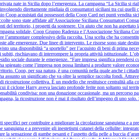
à privata nate in Sicilia dopo l’emergenza. La campagna “La Sicilia si ri
nvolgendo direttamente migliaia di consumatori siciliani tra cui quelli
hio Coop acquistati dai possessori della Coop Card nei punti vendita sicil
raccolte sono state affidate all’Associazione Siciliana Consumatori Cons
nti del territorio, i progetti da sostenere. Un aiuto che non ha aspettato la
a campagna solidale, Coop Gruppo Radenza e l’Associazione Siciliana C
re l’ammontare complessivo della raccolta. Una scelta che ha consentito
oste alle emergenze. Due linee di intervento. Le risorse sono state destin
evisto una disponibilità “a sportello” per l’acquisto di beni di prima nece
 subiti, rischiavano di interrompere la propria attività istituzionale. L’o
sidio sociale durante le emergenze. “Fare impresa significa prendersi cura 
ha spiegato come l’impresa non possa limitarsi a produrre valore eco
erritorio. Coop, per sua natura, è una comunità nella quale anche i cittad
a assunto un significato che va oltre la semplice raccolta fondi. Attra
o di ricostruzione collettiva. È un modello che restituisce centralità al
i il ciclone Harry aveva lasciato profonde ferite non soltanto sul territo
bilità condivisa: non una donazione occasionale, ma un percorso parte
mpagna, la ricostruzione non è mai il risultato dell’impegno di uno solo. 
 specifici per contribuire a migliorare la circolazione sanguigna e a pre
ne sanguigna e a prevenire gli inestetismi cutanei della cellulite: integrat
re la sensazione di gambe pesanti e l’aspetto della pelle a buccia d’aranc