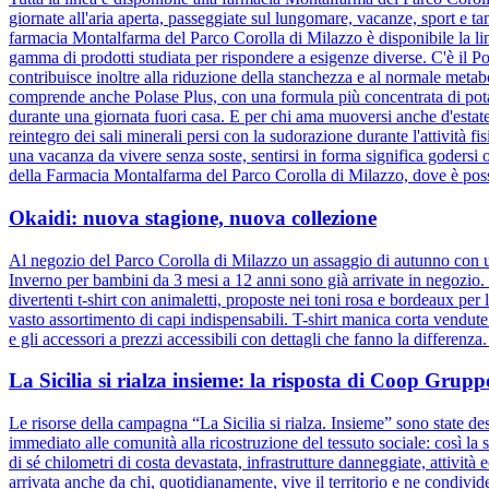
giornate all'aria aperta, passeggiate sul lungomare, vacanze, sport e 
farmacia Montalfarma del Parco Corolla di Milazzo è disponibile la line
gamma di prodotti studiata per rispondere a esigenze diverse. C'è il Po
contribuisce inoltre alla riduzione della stanchezza e al normale metab
comprende anche Polase Plus, con una formula più concentrata di potass
durante una giornata fuori casa. E per chi ama muoversi anche d'estate,
reintegro dei sali minerali persi con la sudorazione durante l'attività fi
una vacanza da vivere senza soste, sentirsi in forma significa godersi og
della Farmacia Montalfarma del Parco Corolla di Milazzo, dove è possib
Okaidi: nuova stagione, nuova collezione
Al negozio del Parco Corolla di Milazzo un assaggio di autunno con un
Inverno per bambini da 3 mesi a 12 anni sono già arrivate in negozio. D
divertenti t-shirt con animaletti, proposte nei toni rosa e bordeaux pe
vasto assortimento di capi indispensabili. T-shirt manica corta vendut
e gli accessori a prezzi accessibili con dettagli che fanno la differenz
La Sicilia si rialza insieme: la risposta di Coop Gru
Le risorse della campagna “La Sicilia si rialza. Insieme” sono state dest
immediato alle comunità alla ricostruzione del tessuto sociale: così la s
di sé chilometri di costa devastata, infrastrutture danneggiate, attivit
arrivata anche da chi, quotidianamente, vive il territorio e ne condiv