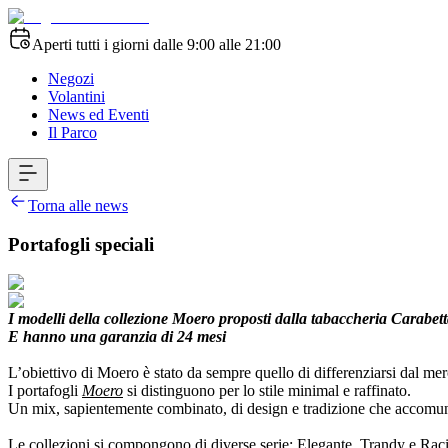
Aperti tutti i giorni dalle 9:00 alle 21:00
Negozi
Volantini
News ed Eventi
Il Parco
Torna alle news
Portafogli speciali
I modelli della collezione Moero proposti dalla tabaccheria Carabetta
E hanno una garanzia di 24 mesi
L’obiettivo di Moero è stato da sempre quello di differenziarsi dal mer
I portafogli
Moero
si distinguono per lo stile minimal e raffinato.
Un mix, sapientemente combinato, di design e tradizione che accomuna 
Le collezioni si compongono di diverse serie: Elegante, Trandy e Racin