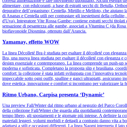
corretta alimentazione e fare movimento quotidiano. Alcuni esempi dis
alimentare, con edulcoranti, a base di estratti secchi di: Betulla, Orth
depurative dell’organismo; Centella, Mirtillo e Meliloto, che aiutano l
di Ananas e Centella utili per contrastare gli inestetismi della celluli
d'Uva). Integratore Vite Rossa Gambe: contiene estratti secchi titolati
sensazione di pesantezza alle gambe, associati a Vitamina C (da Rosa c
bioflavonoide Diosmina, ottenuto dall’Arancia.
Yamamay, effetto WOW
La linea Décolleté Bra è studiata per esaltare il décolleté con elegan
Bra, una nuova linea studiata per esaltare il décolleté con eleganza e 
design essenziale e contemporaneo. La linea comprende un push-up senz
moderna e sofisticata. Completano la proposta slip e brasiliana, coordin
comfort: la collezione è stata infatti sviluppata con l’innovativa tecnolog
impeccabile sotto ogni outfit, spalline e ganci ultrapiatti, assicuran
dove estetica, innovazione e comfort si incontrano per valorizzare la 
Ritmo Urbano, Carpisa presenta ‘Dynamic’
Una preview Fall/Winter dal ritmo urbano al negozio del Parco Corol
della collezione Fall/Winter che guarda alla quotidianità contemporane
tempo libero, gli spostamenti e le giornate più intense. A definire la col
materiali leggeri, volumi morbidi e dettagli a contrasto danno vita a b
adattarsi a stili e occasioni differenti. La linea Naomi interpreta il la