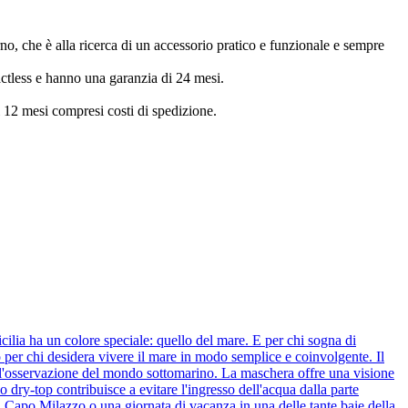
o, che è alla ricerca di un accessorio pratico e funzionale e sempre
actless e hanno una garanzia di 24 mesi.
ei 12 mesi compresi costi di spedizione.
ilia ha un colore speciale: quello del mare. E per chi sogna di
 per chi desidera vivere il mare in modo semplice e coinvolgente. Il
 l'osservazione del mondo sottomarino. La maschera offre una visione
 dry-top contribuisce a evitare l'ingresso dell'acqua dalla parte
i Capo Milazzo o una giornata di vacanza in una delle tante baie della