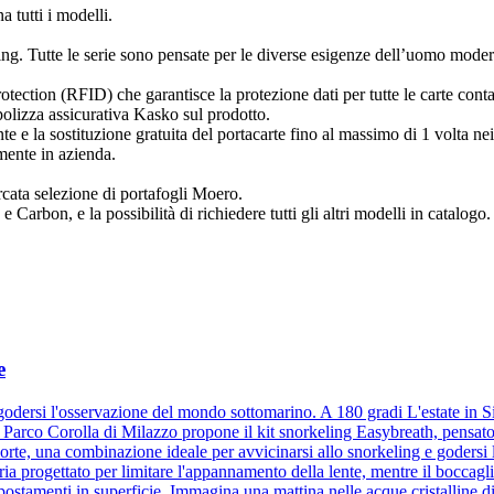
tutti i modelli.
g. Tutte le serie sono pensate per le diverse esigenze dell’uomo modern
tection (RFID) che garantisce la protezione dati per tutte le carte cont
olizza assicurativa Kasko sul prodotto.
nte e la sostituzione gratuita del portacarte fino al massimo di 1 volta n
amente in azienda.
ercata selezione di portafogli Moero.
Carbon, e la possibilità di richiedere tutti gli altri modelli in catalogo.
e
odersi l'osservazione del mondo sottomarino. A 180 gradi L'estate in Sic
 Parco Corolla di Milazzo propone il kit snorkeling Easybreath, pensato
orte, una combinazione ideale per avvicinarsi allo snorkeling e godersi
ia progettato per limitare l'appannamento della lente, mentre il boccaglio
spostamenti in superficie. Immagina una mattina nelle acque cristalline d