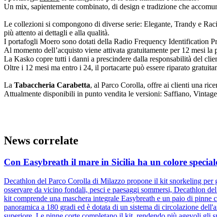
Un mix, sapientemente combinato, di design e tradizione che accomuna 
Le collezioni si compongono di diverse serie: Elegante, Trandy e Racin
più attento ai dettagli e alla qualità.
I portafogli Moero sono dotati della Radio Frequency Identification Pro
Al momento dell’acquisto viene attivata gratuitamente per 12 mesi la p
La Kasko copre tutti i danni a prescindere dalla responsabilità del clie
Oltre i 12 mesi ma entro i 24, il portacarte può essere riparato gratuit
La
Tabaccheria Carabetta
, al Parco Corolla, offre ai clienti una ric
Attualmente disponibili in punto vendita le versioni: Saffiano, Vintage e 
News correlate
Con Easybreath il mare in Sicilia ha un colore special
Decathlon del Parco Corolla di Milazzo propone il kit snorkeling per g
osservare da vicino fondali, pesci e paesaggi sommersi, Decathlon del
kit comprende una maschera integrale Easybreath e un paio di pinne c
panoramica a 180 gradi ed è dotata di un sistema di circolazione dell'ar
superiore. Le pinne corte completano il kit, rendendo più agevoli gli 