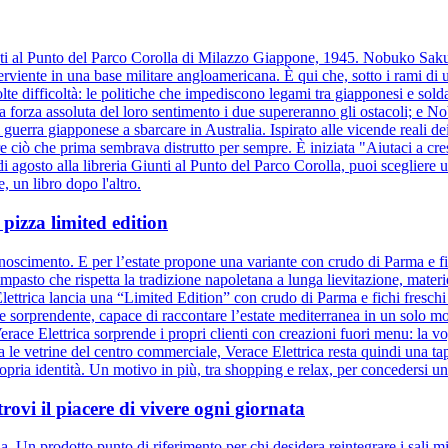
Giunti al Punto del Parco Corolla di Milazzo Giappone, 1945. Nobuko Sa
iente in una base militare angloamericana. È qui che, sotto i rami di un
te difficoltà: le politiche che impediscono legami tra giapponesi e soldat
la forza assoluta del loro sentimento i due supereranno gli ostacoli; e N
guerra giapponese a sbarcare in Australia. Ispirato alle vicende reali de
ciò che prima sembrava distrutto per sempre. È iniziata "Aiutaci a cresc
i agosto alla libreria Giunti al Punto del Parco Corolla, puoi scegliere un
e, un libro dopo l'altro.
pizza limited edition
onoscimento. E per l’estate propone una variante con crudo di Parma e fi
mpasto che rispetta la tradizione napoletana a lunga lievitazione, mate
Elettrica lancia una “Limited Edition” con crudo di Parma e fichi freschi
ato e sorprendente, capace di raccontare l’estate mediterranea in un solo
race Elettrica sorprende i propri clienti con creazioni fuori menu: la vog
 tra le vetrine del centro commerciale, Verace Elettrica resta quindi un
opria identità. Un motivo in più, tra shopping e relax, per concedersi un
trovi il piacere di vivere ogni giornata
. Un prodotto punto di riferimento per chi desidera reintegrare i sali mine