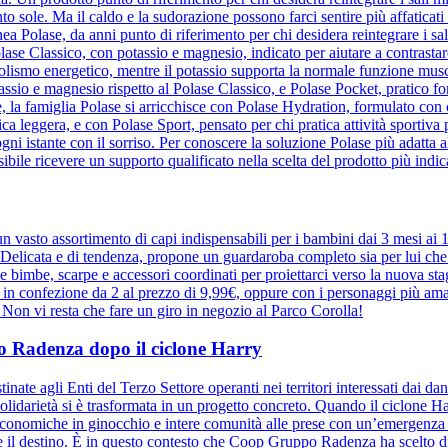
tanto sole. Ma il caldo e la sudorazione possono farci sentire più affati
a Polase, da anni punto di riferimento per chi desidera reintegrare i sa
lase Classico, con potassio e magnesio, indicato per aiutare a contrastare
olismo energetico, mentre il potassio supporta la normale funzione musco
io e magnesio rispetto al Polase Classico, e Polase Pocket, pratico for
 la famiglia Polase si arricchisce con Polase Hydration, formulato con ci
sica leggera, e con Polase Sport, pensato per chi pratica attività sportiva
ni istante con il sorriso. Per conoscere la soluzione Polase più adatta all
ile ricevere un supporto qualificato nella scelta del prodotto più indic
 vasto assortimento di capi indispensabili per i bambini dai 3 mesi ai
elicata e di tendenza, propone un guardaroba completo sia per lui che pe
r le bimbe, scarpe e accessori coordinati per proiettarci verso la nuova 
e in confezione da 2 al prezzo di 9,99€, oppure con i personaggi più ama
a. Non vi resta che fare un giro in negozio al Parco Corolla!
ppo Radenza dopo il ciclone Harry
inate agli Enti del Terzo Settore operanti nei territori interessati dai d
olidarietà si è trasformata in un progetto concreto. Quando il ciclone Harr
à economiche in ginocchio e intere comunità alle prese con un’emergenza se
ide il destino. È in questo contesto che Coop Gruppo Radenza ha scelto di