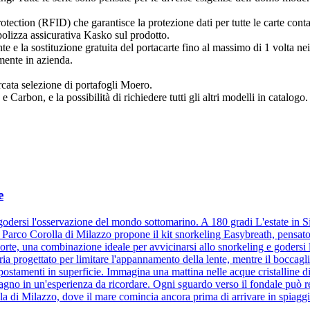
tection (RFID) che garantisce la protezione dati per tutte le carte cont
olizza assicurativa Kasko sul prodotto.
nte e la sostituzione gratuita del portacarte fino al massimo di 1 volta n
amente in azienda.
ercata selezione di portafogli Moero.
Carbon, e la possibilità di richiedere tutti gli altri modelli in catalogo.
e
odersi l'osservazione del mondo sottomarino. A 180 gradi L'estate in Sic
 Parco Corolla di Milazzo propone il kit snorkeling Easybreath, pensato
orte, una combinazione ideale per avvicinarsi allo snorkeling e godersi
ia progettato per limitare l'appannamento della lente, mentre il boccaglio
spostamenti in superficie. Immagina una mattina nelle acque cristalline d
 bagno in un'esperienza da ricordare. Ogni sguardo verso il fondale può 
la di Milazzo, dove il mare comincia ancora prima di arrivare in spiaggi