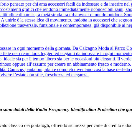
ilibrio pensato per chi ama accessori facili da indossare e da inserire ne
accostamenti grafici che rendono immediatamente riconoscibili zaini, sho
’attitudine dinamica, a metà strada tra urbanwear e mondo outdoor. Son
e. A unirle è la stessa idea di movimento, tradotta in accessori che se
ollezione trasversale, funzionale e contemporanea, già disponibile al n
 indossare in ogni momento della giornata. Da Calcagno Moda al Parco Cor
, perfette per creare look leggeri ed eleganti da indossare in ogni momento
to, ideale sia per il tempo libero sia per le occasioni più eleganti. Il ver
uminoso oppure all’azzurro per creare un abbinamento fresco e moderno. Il 
tà. Camicie, pantaloni, abiti e completi diventano così la base perfetta 
 vivere l’estate con stile, freschezza ed eleganza.
 sono dotati della Radio Frequency Identification Protection che garant
cato classico dei portafogli, offrendo sicurezza per carte di credito e 