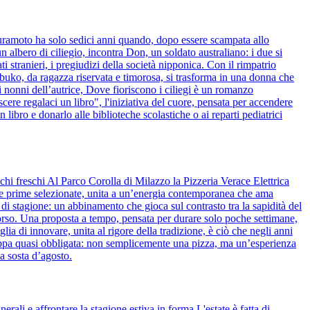
kuramoto ha solo sedici anni quando, dopo essere scampata allo
 albero di ciliegio, incontra Don, un soldato australiano: i due si
i stranieri, i pregiudizi della società nipponica. Con il rimpatrio
obuko, da ragazza riservata e timorosa, si trasforma in una donna che
i nonni dell’autrice, Dove fioriscono i ciliegi è un romanzo
ere regalaci un libro", l'iniziativa del cuore, pensata per accendere
 libro e donarlo alle biblioteche scolastiche o ai reparti pediatrici
chi freschi Al Parco Corolla di Milazzo la Pizzeria Verace Elettrica
rie prime selezionate, unita a un’energia contemporanea che ama
 di stagione: un abbinamento che gioca sul contrasto tra la sapidità del
 morso. Una proposta a tempo, pensata per durare solo poche settimane,
lia di innovare, unita al rigore della tradizione, è ciò che negli anni
a tappa quasi obbligata: non semplicemente una pizza, ma un’esperienza
a sosta d’agosto.
rali e affrontare la stagione estiva in forma L'estate è fatta di