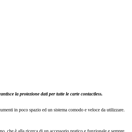
isce la protezione dati per tutte le carte contactless.
documenti in poco spazio ed un sistema comodo e veloce da utilizzare.
o, che è alla ricerca di un accessorio pratico e funzionale e sempre