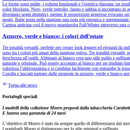
Le forme sono pulite, i volumi funzionali e l’estetica rilassata: un equ
color blocking. Nero, verde petrolio, fango e sabbia si incontrano in 
diventano segni distintivi, mentre le proporzioni generose evocano un
neutri, Babe porta nella stagione una nota più energica e sperimental
Carpisa anticipa così il nuovo guardaroba Fall/Winter attraverso una c
Azzurro, verde e bianco: i colori dell’estate
Tre tonalità versatili, perfette per creare look leggeri ed eleganti da
sono tra i colori più amati della stagione estiva. Tre tonalità versatili
freschezza all’outfit. Abbinato al bianco crea uno stile pulito e raffina
naturale e originale. Può essere accostato al bianco per un risultato l
valorizza l’abbronzatura e si combina facilmente con entrambe le tonali
Corolla e lasciati ispirare dalle proposte in azzurro, verde e bianco per
Torna alle news
Portafogli speciali
I modelli della collezione Moero proposti dalla tabaccheria Carabetta
E hanno una garanzia di 24 mesi
L’obiettivo di Moero è stato da sempre quello di differenziarsi dal mer
I portafogli
Moero
si distinguono per lo stile minimal e raffinato.