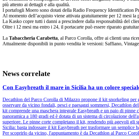
più attento ai dettagli e alla qualità.
I portafogli Moero sono dotati della Radio Frequency Identification Pro
Al momento dell’acquisto viene attivata gratuitamente per 12 mesi la p
La Kasko copre tutti i danni a prescindere dalla responsabilità del clie
Oltre i 12 mesi ma entro i 24, il portacarte può essere riparato gratuit
La
Tabaccheria Carabetta
, al Parco Corolla, offre ai clienti una ric
Attualmente disponibili in punto vendita le versioni: Saffiano, Vintage e 
News correlate
Con Easybreath il mare in Sicilia ha un colore special
Decathlon del Parco Corolla di Milazzo propone il kit snorkeling per g
osservare da vicino fondali, pesci e paesaggi sommersi, Decathlon del
kit comprende una maschera integrale Easybreath e un paio di pinne c
panoramica a 180 gradi ed è dotata di un sistema di circolazione dell'ar
superiore. Le pinne corte completano il kit, rendendo più agevoli gli 
Sicilia: basta indossare il kit Easybreath per trasformare un semplice
Per scoprirlo da vicino, l'appuntamento è da Decathlon al Parco Corol