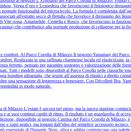
ponibili al negozio L’Erbolario del Parco Corolla di Milazzo? Fluido Co
osiphon, Verga d’oro e Lespedeza che favoriscono il fisiologico drenaggio
a normale funzionalità del microcircolo. La formula è completata dall’agg
te, associati all'estratto secco di Betulla che favorisce il drenaggio dei 
 di Vite rossa, Amamelide, Centella e Rusco, che favoriscono la funziona
anina) che contribuisce alla normale produzione di collagene per la fisi
za e comfort. Al Parco Corolla di Milazzo Il negozio Yamamay del Parco 
comfort. Realizzata in una raffinata charmeuse lucida ed elasticizzata, la
a ferretto, pensato per garantire sostegno e valorizzazione delle forme
ati. Tutti i modelli sono disponibili al Parco Corolla nelle classiche ton
ia bonding ultrapiatta, che grazie all’assenza di elastici a diretto contatt
o inoltre una sensazione di leggerezza e benessere. Con Décolleté Bra, Y
femminilità in modo naturale.
la di Milazzo L’estate è ancora nel pieno, ma la nuova stagione comin
a e ai suoi continui cambi di ritmo. Il risultato è un guardaroba di acc
lezione, disponibile al negozio Carpisa del Parco Corolla di Milazzo, è l’i
orse e zaini pratici, ma lontani dall’idea del semplice accessorio tecnic
to più essenziale di Dynamic.Nero, oliva e sabbia costruiscono una palette 