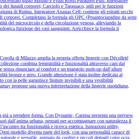
ncentrato gusto Mirtillo e Frutti Rossi Puradren Plus: Integratore
 dei liquidi corporei; Carciofo e Tarassaco, utili per le funzioni
iunta di Rutina. Integratore Ananas Cell: contiene gli estratti secchi
liquidi corporei. Completano la formula gli OPC (Proantocianidine da semi
lità del microcircolo e della circolazione venosa, alleviando la
ologica funzione dei vasi sanguigni. Arricchisce la formula il
Corolla di Milazzo amplia la propria offerta lingerie con Décolleté
 collezione combina femminilità e funzionalità attraverso capi dal
 senza rinunciare al comfort e un triangolo push-up dall’allure
alità bronze e nero. Grande attenzione è stata inoltre dedicata al
o con la pelle garantisce finiture invisibili e una vestibilità
amamay propone una nuova interpretazione della lingerie quotidiana,
cia già a prendere forma. Con Dynamic, Carpisa presenta una preview
essori dall’anima urbana, pensati per accompagnare con naturalezza il
ncontro tra funzionalità e ricerca estetica. Ispirazioni utility,
o. Ogni modello diventa parte del look, con una personalità capace di
naturale e versatile, animata da cordini e piccoli dettagli color ocra.