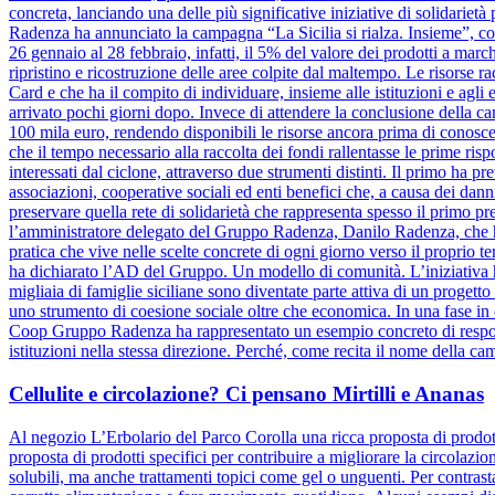
concreta, lanciando una delle più significative iniziative di solidariet
Radenza ha annunciato la campagna “La Sicilia si rialza. Insieme”, coi
26 gennaio al 28 febbraio, infatti, il 5% del valore dei prodotti a marc
ripristino e ricostruzione delle aree colpite dal maltempo. Le risorse 
Card e che ha il compito di individuare, insieme alle istituzioni e agli e
arrivato pochi giorni dopo. Invece di attendere la conclusione dell
100 mila euro, rendendo disponibili le risorse ancora prima di conosce
che il tempo necessario alla raccolta dei fondi rallentasse le prime risp
interessati dal ciclone, attraverso due strumenti distinti. Il primo ha pr
associazioni, cooperative sociali ed enti benefici che, a causa dei danni
preservare quella rete di solidarietà che rappresenta spesso il primo pre
l’amministratore delegato del Gruppo Radenza, Danilo Radenza, che 
pratica che vive nelle scelte concrete di ogni giorno verso il proprio t
ha dichiarato l’AD del Gruppo. Un modello di comunità. L’iniziativa h
migliaia di famiglie siciliane sono diventate parte attiva di un progett
uno strumento di coesione sociale oltre che economica. In una fase in cu
Coop Gruppo Radenza ha rappresentato un esempio concreto di responsa
istituzioni nella stessa direzione. Perché, come recita il nome della ca
Cellulite e circolazione? Ci pensano Mirtilli e Ananas
Al negozio L’Erbolario del Parco Corolla una ricca proposta di prodotti
proposta di prodotti specifici per contribuire a migliorare la circolazio
solubili, ma anche trattamenti topici come gel o unguenti. Per contrasta