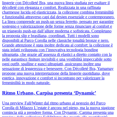
lingerie con Décolleté Bra, una nuova linea studiata per esaltare il
décolleté con eleganza e comfort. Realizzata in una raffinata
charmeuse lucida ed elasticizzata, la collezione combina femminilità
e funzionalità attraverso capi dal design essenziale e contemporaneo.
La linea comprende un push-up senza ferretto, pensato per garantire
sostegno e valorizzazione delle forme senza rinunciare al comfort e
un triangolo push-up dall’allure moderna e sofisticata. Completano
la proposta slip e brasiliana, coordinati. Tutti i modelli sono
disponibili al Parco Corolla nelle classiche tonalità bronze e nero.
Grande attenzione è stata inoltre dedicata al comfort: la collezione è
stata infatti sviluppata con l’innovativa tecnologia bonding
ultrapiatta, che grazie all’assenza di elastici a diretto contatto con la
pelle garantisce finiture invisibili e una vestibilità impeccabile sotto
ogni outfit, spalline e ganci ultrapiatti, assicurano inoltre una
sensazione di leggerezza e benessere. Con Décolleté Bra, Yamamay
propone una nuova interpretazione della lingerie quotidiana, dove
estetica, innovazione e comfort si incontrano per valorizzare la
femminilità in modo naturale.
Ritmo Urbano, Carpisa presenta ‘Dynamic’
Una preview Fall/Winter dal ritmo urbano al negozio del Parco
Corolla di Milazzo L’estate è ancora nel pieno, ma la nuova stagione
comincia già a prendere forma. Con Dynamic, Carpisa presenta una