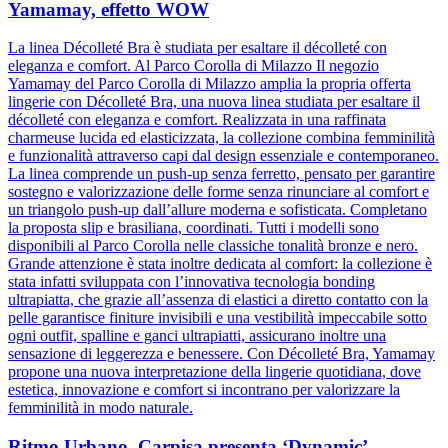
Yamamay, effetto WOW
La linea Décolleté Bra è studiata per esaltare il décolleté con
eleganza e comfort. Al Parco Corolla di Milazzo Il negozio
Yamamay del Parco Corolla di Milazzo amplia la propria offerta
lingerie con Décolleté Bra, una nuova linea studiata per esaltare il
décolleté con eleganza e comfort. Realizzata in una raffinata
charmeuse lucida ed elasticizzata, la collezione combina femminilità
e funzionalità attraverso capi dal design essenziale e contemporaneo.
La linea comprende un push-up senza ferretto, pensato per garantire
sostegno e valorizzazione delle forme senza rinunciare al comfort e
un triangolo push-up dall’allure moderna e sofisticata. Completano
la proposta slip e brasiliana, coordinati. Tutti i modelli sono
disponibili al Parco Corolla nelle classiche tonalità bronze e nero.
Grande attenzione è stata inoltre dedicata al comfort: la collezione è
stata infatti sviluppata con l’innovativa tecnologia bonding
ultrapiatta, che grazie all’assenza di elastici a diretto contatto con la
pelle garantisce finiture invisibili e una vestibilità impeccabile sotto
ogni outfit, spalline e ganci ultrapiatti, assicurano inoltre una
sensazione di leggerezza e benessere. Con Décolleté Bra, Yamamay
propone una nuova interpretazione della lingerie quotidiana, dove
estetica, innovazione e comfort si incontrano per valorizzare la
femminilità in modo naturale.
Ritmo Urbano, Carpisa presenta ‘Dynamic’