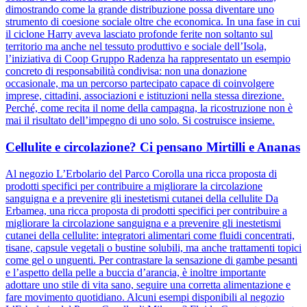
dimostrando come la grande distribuzione possa diventare uno
strumento di coesione sociale oltre che economica. In una fase in cui
il ciclone Harry aveva lasciato profonde ferite non soltanto sul
territorio ma anche nel tessuto produttivo e sociale dell’Isola,
l’iniziativa di Coop Gruppo Radenza ha rappresentato un esempio
concreto di responsabilità condivisa: non una donazione
occasionale, ma un percorso partecipato capace di coinvolgere
imprese, cittadini, associazioni e istituzioni nella stessa direzione.
Perché, come recita il nome della campagna, la ricostruzione non è
mai il risultato dell’impegno di uno solo. Si costruisce insieme.
Cellulite e circolazione? Ci pensano Mirtilli e Ananas
Al negozio L’Erbolario del Parco Corolla una ricca proposta di
prodotti specifici per contribuire a migliorare la circolazione
sanguigna e a prevenire gli inestetismi cutanei della cellulite Da
Erbamea, una ricca proposta di prodotti specifici per contribuire a
migliorare la circolazione sanguigna e a prevenire gli inestetismi
cutanei della cellulite: integratori alimentari come fluidi concentrati,
tisane, capsule vegetali o bustine solubili, ma anche trattamenti topici
come gel o unguenti. Per contrastare la sensazione di gambe pesanti
e l’aspetto della pelle a buccia d’arancia, è inoltre importante
adottare uno stile di vita sano, seguire una corretta alimentazione e
fare movimento quotidiano. Alcuni esempi disponibili al negozio