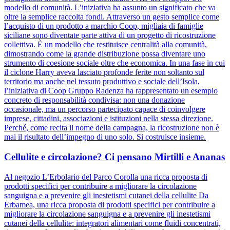
modello di comunità. L’iniziativa ha assunto un significato che va
oltre la semplice raccolta fondi. Attraverso un gesto semplice come
l’acquisto di un prodotto a marchio Coop, migliaia di famiglie
siciliane sono diventate parte attiva di un progetto di ricostruzione
collettiva. È un modello che restituisce centralità alla comunità,
dimostrando come la grande distribuzione possa diventare uno
strumento di coesione sociale oltre che economica. In una fase in cui
il ciclone Harry aveva lasciato profonde ferite non soltanto sul
territorio ma anche nel tessuto produttivo e sociale dell’Isola,
l’iniziativa di Coop Gruppo Radenza ha rappresentato un esempio
concreto di responsabilità condivisa: non una donazione
occasionale, ma un percorso partecipato capace di coinvolgere
imprese, cittadini, associazioni e istituzioni nella stessa direzione.
Perché, come recita il nome della campagna, la ricostruzione non è
mai il risultato dell’impegno di uno solo. Si costruisce insieme.
Cellulite e circolazione? Ci pensano Mirtilli e Ananas
Al negozio L’Erbolario del Parco Corolla una ricca proposta di
prodotti specifici per contribuire a migliorare la circolazione
sanguigna e a prevenire gli inestetismi cutanei della cellulite Da
Erbamea, una ricca proposta di prodotti specifici per contribuire a
migliorare la circolazione sanguigna e a prevenire gli inestetismi
cutanei della cellulite: integratori alimentari come fluidi concentrati,