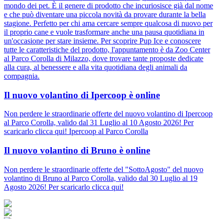
mondo dei pet. È il genere di prodotto che incuriosisce già dal nome
e che può diventare una piccola novità da provare durante la bella
stagione. Perfetto per chi ama cercare sempre qualcosa di nuovo per
il proprio cane e vuole trasformare anche una pausa quotidiana in
un'occasione per stare insieme. Per scoprire Pup Ice e conoscere
tutte le caratteristiche del prodotto, l'appuntamento è da Zoo Center
al Parco Corolla di Milazzo, dove trovare tante proposte dedicate
alla cura, al benessere e alla vita quotidiana degli animali da
compagnia.
Il nuovo volantino di Ipercoop è online
Non perdere le straordinarie offerte del nuovo volantino di Ipercoop
al Parco Corolla, valido dal 31 Luglio al 10 Agosto 2026! Per
scaricarlo clicca qui! Ipercoop al Parco Corolla
Il nuovo volantino di Bruno è online
Non perdere le straordinarie offerte del "SottoAgosto" del nuovo
volantino di Bruno al Parco Corolla, valido dal 30 Luglio al 19
Agosto 2026! Per scaricarlo clicca qui!