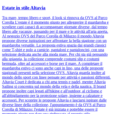
Estate in stile Altavia
Tra mare, tempo libero e sport, il look si rinnova da OVS al Parco
Corolla L'estate è il momento giusto per alleggerire il guardaroba e
scegliere capi capaci di accompagnare giornate diverse, dal tempo
libero alle vacanze, passando per il mare e le attività all'aria aperta.
Al negozio OVS del Parco Corolla di Milazzo il mondo Altavia
propone diverse ispirazioni per affrontare la bella stagione con un
guardaroba versatile. La proposta estiva spazia dai grandi classici
come T-shirt e polo a camicie, pantaloni e pantaloncini, con una
selezione dedicata anche alla moda mare. Per chi sta già pensando
alla spiaggia, la collezione comprende costumi slip e costumi
bermuda, oltre ad accessori e borse per il mare. A completare il
guardaroba estivo ci sono anche capi in lino, una delle proposte
stagionali presenti nella selezione OVS. Altavia guarda inoltre al
mondo dello sport con linee pensate per attività e passioni differenti.
Altavia Court è dedicata a chi ama tennis e padel, mentre Altavia
Sailing si concentra sul mondo della vela e della nautica. Il brand
propone inoltre capi legati all'hiking e all'outdoor, al ciclismo e
all'abbigliamento per la protezione solare, insieme a calzature e
accessori. Per scoprire le proposte Altavia e lasciarsi ispirare dalle
diverse linee della collezione, l'appuntamento è da OVS al Parco
Corolla di Milazzo: l'estate è già iniziata e potrebbe essere il
momento giusto per dare una rinfrescata al proprio stile.