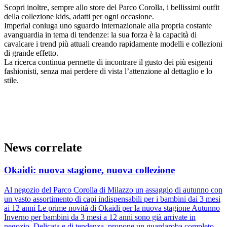
Scopri inoltre, sempre allo store del Parco Corolla, i bellissimi outfit
della collezione kids, adatti per ogni occasione.
Imperial coniuga uno sguardo internazionale alla propria costante
avanguardia in tema di tendenze: la sua forza è la capacità di
cavalcare i trend più attuali creando rapidamente modelli e collezioni
di grande effetto.
La ricerca continua permette di incontrare il gusto dei più esigenti
fashionisti, senza mai perdere di vista l’attenzione al dettaglio e lo
stile.
News correlate
Okaidi: nuova stagione, nuova collezione
Al negozio del Parco Corolla di Milazzo un assaggio di autunno con
un vasto assortimento di capi indispensabili per i bambini dai 3 mesi
ai 12 anni Le prime novità di Okaidi per la nuova stagione Autunno
Inverno per bambini da 3 mesi a 12 anni sono già arrivate in
negozio. Delicata e di tendenza, propone un guardaroba completo