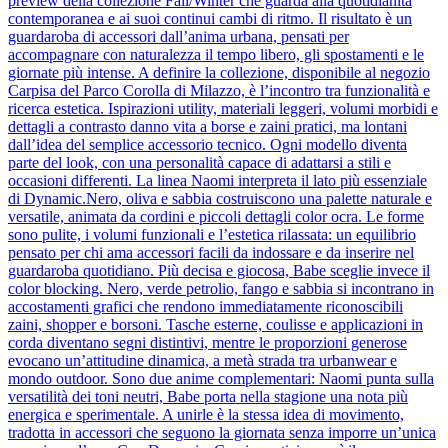
preview della collezione Fall/Winter che guarda alla quotidianità
contemporanea e ai suoi continui cambi di ritmo. Il risultato è un
guardaroba di accessori dall’anima urbana, pensati per
accompagnare con naturalezza il tempo libero, gli spostamenti e le
giornate più intense. A definire la collezione, disponibile al negozio
Carpisa del Parco Corolla di Milazzo, è l’incontro tra funzionalità e
ricerca estetica. Ispirazioni utility, materiali leggeri, volumi morbidi e
dettagli a contrasto danno vita a borse e zaini pratici, ma lontani
dall’idea del semplice accessorio tecnico. Ogni modello diventa
parte del look, con una personalità capace di adattarsi a stili e
occasioni differenti. La linea Naomi interpreta il lato più essenziale
di Dynamic.Nero, oliva e sabbia costruiscono una palette naturale e
versatile, animata da cordini e piccoli dettagli color ocra. Le forme
sono pulite, i volumi funzionali e l’estetica rilassata: un equilibrio
pensato per chi ama accessori facili da indossare e da inserire nel
guardaroba quotidiano. Più decisa e giocosa, Babe sceglie invece il
color blocking. Nero, verde petrolio, fango e sabbia si incontrano in
accostamenti grafici che rendono immediatamente riconoscibili
zaini, shopper e borsoni. Tasche esterne, coulisse e applicazioni in
corda diventano segni distintivi, mentre le proporzioni generose
evocano un’attitudine dinamica, a metà strada tra urbanwear e
mondo outdoor. Sono due anime complementari: Naomi punta sulla
versatilità dei toni neutri, Babe porta nella stagione una nota più
energica e sperimentale. A unirle è la stessa idea di movimento,
tradotta in accessori che seguono la giornata senza imporre un’unica