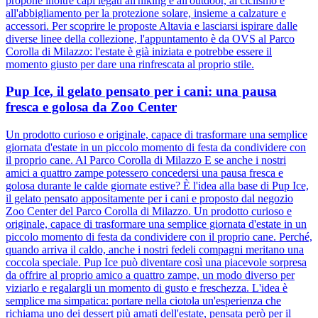
propone inoltre capi legati all'hiking e all'outdoor, al ciclismo e
all'abbigliamento per la protezione solare, insieme a calzature e
accessori. Per scoprire le proposte Altavia e lasciarsi ispirare dalle
diverse linee della collezione, l'appuntamento è da OVS al Parco
Corolla di Milazzo: l'estate è già iniziata e potrebbe essere il
momento giusto per dare una rinfrescata al proprio stile.
Pup Ice, il gelato pensato per i cani: una pausa
fresca e golosa da Zoo Center
Un prodotto curioso e originale, capace di trasformare una semplice
giornata d'estate in un piccolo momento di festa da condividere con
il proprio cane. Al Parco Corolla di Milazzo E se anche i nostri
amici a quattro zampe potessero concedersi una pausa fresca e
golosa durante le calde giornate estive? È l'idea alla base di Pup Ice,
il gelato pensato appositamente per i cani e proposto dal negozio
Zoo Center del Parco Corolla di Milazzo. Un prodotto curioso e
originale, capace di trasformare una semplice giornata d'estate in un
piccolo momento di festa da condividere con il proprio cane. Perché,
quando arriva il caldo, anche i nostri fedeli compagni meritano una
coccola speciale. Pup Ice può diventare così una piacevole sorpresa
da offrire al proprio amico a quattro zampe, un modo diverso per
viziarlo e regalargli un momento di gusto e freschezza. L'idea è
semplice ma simpatica: portare nella ciotola un'esperienza che
richiama uno dei dessert più amati dell'estate, pensata però per il