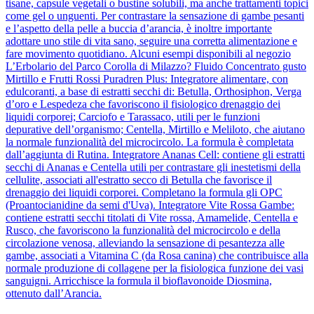
tisane, capsule vegetali o bustine solubili, ma anche trattamenti topici
come gel o unguenti. Per contrastare la sensazione di gambe pesanti
e l’aspetto della pelle a buccia d’arancia, è inoltre importante
adottare uno stile di vita sano, seguire una corretta alimentazione e
fare movimento quotidiano. Alcuni esempi disponibili al negozio
L’Erbolario del Parco Corolla di Milazzo? Fluido Concentrato gusto
Mirtillo e Frutti Rossi Puradren Plus: Integratore alimentare, con
edulcoranti, a base di estratti secchi di: Betulla, Orthosiphon, Verga
d’oro e Lespedeza che favoriscono il fisiologico drenaggio dei
liquidi corporei; Carciofo e Tarassaco, utili per le funzioni
depurative dell’organismo; Centella, Mirtillo e Meliloto, che aiutano
la normale funzionalità del microcircolo. La formula è completata
dall’aggiunta di Rutina. Integratore Ananas Cell: contiene gli estratti
secchi di Ananas e Centella utili per contrastare gli inestetismi della
cellulite, associati all'estratto secco di Betulla che favorisce il
drenaggio dei liquidi corporei. Completano la formula gli OPC
(Proantocianidine da semi d'Uva). Integratore Vite Rossa Gambe:
contiene estratti secchi titolati di Vite rossa, Amamelide, Centella e
Rusco, che favoriscono la funzionalità del microcircolo e della
circolazione venosa, alleviando la sensazione di pesantezza alle
gambe, associati a Vitamina C (da Rosa canina) che contribuisce alla
normale produzione di collagene per la fisiologica funzione dei vasi
sanguigni. Arricchisce la formula il bioflavonoide Diosmina,
ottenuto dall’Arancia.