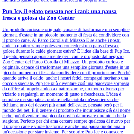
Pup Ice, il gelato pensato per i cani: una pausa
fresca e golosa da Zoo Center
Un prodotto curioso e originale, capace di trasformare una semplice
giornata d'estate in un piccolo momento di festa da condividere con
il proprio cane. Al Parco Corolla di Milazzo E se anche i nostri
amici a quattro zampe potessero concedersi una pausa fresca e
golosa durante le calde giornate estive? È l'idea alla base di Pup Ice,
il gelato pensato appositamente per i cani e proposto dal negozio
Zoo Center del Parco Corolla di Milazzo. Un prodotto curioso e
originale, capace di trasformare una semplice giornata d'estate in un
piccolo momento di festa da condividere con il proprio cane. Perché,
quando arriva il caldo, anche i nostri fedeli compagni meritano una
coccola speciale. Pup Ice può diventare così una piacevole sorpresa
da offrire al proprio amico a quattro zampe, un modo diverso per
viziarlo e regalargli un momento di gusto e freschezza. L'idea è
semplice ma simpatica: portare nella ciotola un'esperienza che
richiama uno dei dessert più amati dell'estate, pensata però per il
mondo dei pet. È il genere di prodotto che incuriosisce già dal nome
e che può diventare una piccola novità da provare durante la bella
stagione. Perfetto per chi ama cercare sempre qualcosa di nuovo per
il proprio cane e vuole trasformare anche una pausa quotidiana in
un'occasione per stare insieme. Per scoprire Pup Ice e conoscere