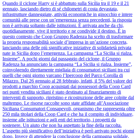
Quando il ciclone Harry si è abbattuto sulla Sicilia tra il 19 e il 21
gennaio, lasciando dietro di sé chilometri di costa devastata,
infrastrutture danneggiate, attività economiche in ginocchio e intere
comunità alle prese con un’emergenza senza precedenti, la risposta
non è arrivata soltanto dalle istituzioni. È arrivata anche da chi,
quotidianamente, vive il territorio e ne condivide il destino. È in
questo contesto che Coop Gruppo Radenza ha scelto di trasformare
la propria responsabilità sociale d’impresa in un’azione concreta,
lanciando una delle più significative iniziative di solidarietà privata
nate in Sicilia dopo l’emergenza. La campagna “La Sicilia si rialza.
Insieme”. A pochi giorni dal passaggio del ciclone, il Gruppo
Radenza ha annunciato la campagna “La Sicilia si rialza. Insieme”,
coinvolgendo direttamente migliaia di consumatori siciliani tra cui
quelli che ogni giorno varcano l’Ipercoop del Parco Corolla di
Milazzo. Dal 26 gennaio al 28 febbraio, infatti, il 5% del valore dei
prodotti a marchio Coop acquistati dai possessori della Coop Card
nei punti vendita siciliani è stato destinato al finanziamento di
interventi di supporto, ripristino e ricostruzione delle aree colpite dal
maltempo. Le risorse raccolte sono state affidate all’Associazione
Siciliana Consumatori Consapevoli, organismo che rappresenta oltre
250 mila titolari della Coop Card e che ha il compito di individuare,
insieme alle istituzioni e agli enti del territorio, i progetti da
sostenere. Un aiuto che non ha aspettato la fine della raccolta.
L’aspetto più significativo dell’iniziativa è però arrivato pochi giorni
dopo. Invece di attendere la conclusione della campagna solidale,