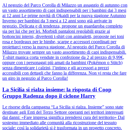
Al negozio del Parco Corolla di Milazzo un assaggio di autunno con
un vasto assortimento di capi indispensabili per i bambini dai 3 mesi
ai 12 anni Le prime novità di Okaidi per la nuova stagione Autunno
Inverno per bambini da 3 mesi a 12 anni sono già arrivate in
negozio. Delicata e di tendenza, propone un guardaroba completo
sia per lui che per lei. Morbidi pantaloni regolabili grazie ai
bottoncini interni, divertenti t-shirt con animaletti, proposte nei toni
rosa e bordeaux per le bimbe, scarpe e accessori coordinati per
proiettarci verso la nuova stagione. Al negozio del Parco Corolla di
Milazzo trovate sempre un vasto assortimento di capi indispensabili.
T-shirt manica corta vendute in confezione da 2 al prezzo di 9,99€,
oppure con i personaggi più amati da bambini (Pokémon o Stitch)
senza dimenticare i calzini, l’intimo e gli accessori a prezzi
accessibili con dettagli che fanno la differenza. Non vi resta che fare
un giro in negozio al Parco Corolla!
La Sicilia si rialza insieme: la risposta di Coop
Gruppo Radenza dopo il ciclone Harry
Le risorse della campagna “La Sicilia si rialza. Insieme” sono state
destinate agli Enti del Terzo Settore operanti nei territori interessati
dai danni: «Fare impresa significa prendersi cura del territorio» Dal
sostegno immediato alle comunità alla ricostruzione del tessuto
sociale: così la solidarietà si è trasformata in un progetto concreto.