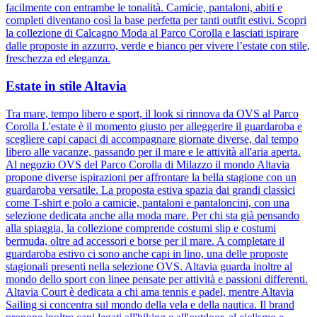
facilmente con entrambe le tonalità. Camicie, pantaloni, abiti e
completi diventano così la base perfetta per tanti outfit estivi. Scopri
la collezione di Calcagno Moda al Parco Corolla e lasciati ispirare
dalle proposte in azzurro, verde e bianco per vivere l’estate con stile,
freschezza ed eleganza.
Estate in stile Altavia
Tra mare, tempo libero e sport, il look si rinnova da OVS al Parco
Corolla L'estate è il momento giusto per alleggerire il guardaroba e
scegliere capi capaci di accompagnare giornate diverse, dal tempo
libero alle vacanze, passando per il mare e le attività all'aria aperta.
Al negozio OVS del Parco Corolla di Milazzo il mondo Altavia
propone diverse ispirazioni per affrontare la bella stagione con un
guardaroba versatile. La proposta estiva spazia dai grandi classici
come T-shirt e polo a camicie, pantaloni e pantaloncini, con una
selezione dedicata anche alla moda mare. Per chi sta già pensando
alla spiaggia, la collezione comprende costumi slip e costumi
bermuda, oltre ad accessori e borse per il mare. A completare il
guardaroba estivo ci sono anche capi in lino, una delle proposte
stagionali presenti nella selezione OVS. Altavia guarda inoltre al
mondo dello sport con linee pensate per attività e passioni differenti.
Altavia Court è dedicata a chi ama tennis e padel, mentre Altavia
Sailing si concentra sul mondo della vela e della nautica. Il brand