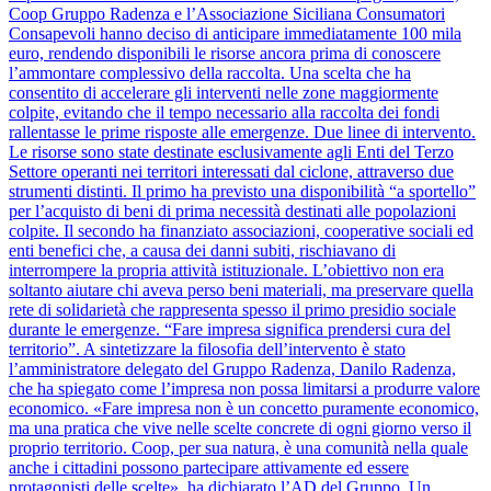
Coop Gruppo Radenza e l’Associazione Siciliana Consumatori
Consapevoli hanno deciso di anticipare immediatamente 100 mila
euro, rendendo disponibili le risorse ancora prima di conoscere
l’ammontare complessivo della raccolta. Una scelta che ha
consentito di accelerare gli interventi nelle zone maggiormente
colpite, evitando che il tempo necessario alla raccolta dei fondi
rallentasse le prime risposte alle emergenze. Due linee di intervento.
Le risorse sono state destinate esclusivamente agli Enti del Terzo
Settore operanti nei territori interessati dal ciclone, attraverso due
strumenti distinti. Il primo ha previsto una disponibilità “a sportello”
per l’acquisto di beni di prima necessità destinati alle popolazioni
colpite. Il secondo ha finanziato associazioni, cooperative sociali ed
enti benefici che, a causa dei danni subiti, rischiavano di
interrompere la propria attività istituzionale. L’obiettivo non era
soltanto aiutare chi aveva perso beni materiali, ma preservare quella
rete di solidarietà che rappresenta spesso il primo presidio sociale
durante le emergenze. “Fare impresa significa prendersi cura del
territorio”. A sintetizzare la filosofia dell’intervento è stato
l’amministratore delegato del Gruppo Radenza, Danilo Radenza,
che ha spiegato come l’impresa non possa limitarsi a produrre valore
economico. «Fare impresa non è un concetto puramente economico,
ma una pratica che vive nelle scelte concrete di ogni giorno verso il
proprio territorio. Coop, per sua natura, è una comunità nella quale
anche i cittadini possono partecipare attivamente ed essere
protagonisti delle scelte», ha dichiarato l’AD del Gruppo. Un