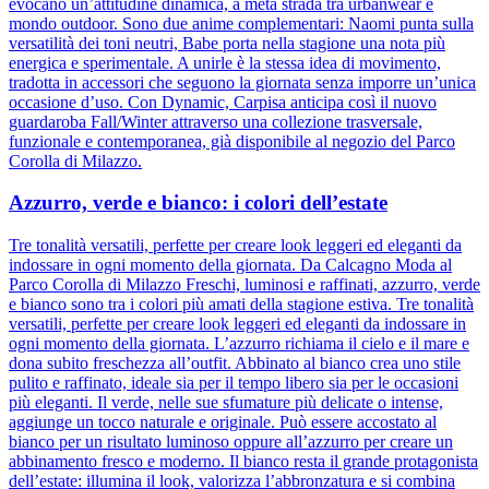
evocano un’attitudine dinamica, a metà strada tra urbanwear e
mondo outdoor. Sono due anime complementari: Naomi punta sulla
versatilità dei toni neutri, Babe porta nella stagione una nota più
energica e sperimentale. A unirle è la stessa idea di movimento,
tradotta in accessori che seguono la giornata senza imporre un’unica
occasione d’uso. Con Dynamic, Carpisa anticipa così il nuovo
guardaroba Fall/Winter attraverso una collezione trasversale,
funzionale e contemporanea, già disponibile al negozio del Parco
Corolla di Milazzo.
Azzurro, verde e bianco: i colori dell’estate
Tre tonalità versatili, perfette per creare look leggeri ed eleganti da
indossare in ogni momento della giornata. Da Calcagno Moda al
Parco Corolla di Milazzo Freschi, luminosi e raffinati, azzurro, verde
e bianco sono tra i colori più amati della stagione estiva. Tre tonalità
versatili, perfette per creare look leggeri ed eleganti da indossare in
ogni momento della giornata. L’azzurro richiama il cielo e il mare e
dona subito freschezza all’outfit. Abbinato al bianco crea uno stile
pulito e raffinato, ideale sia per il tempo libero sia per le occasioni
più eleganti. Il verde, nelle sue sfumature più delicate o intense,
aggiunge un tocco naturale e originale. Può essere accostato al
bianco per un risultato luminoso oppure all’azzurro per creare un
abbinamento fresco e moderno. Il bianco resta il grande protagonista
dell’estate: illumina il look, valorizza l’abbronzatura e si combina