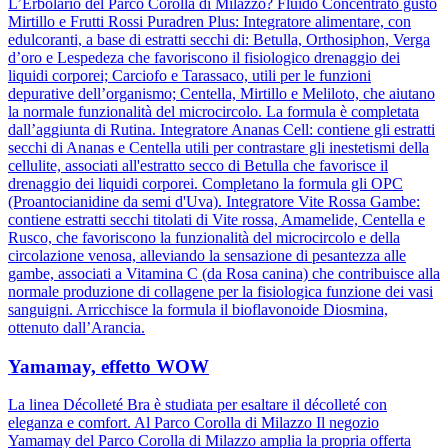
L’Erbolario del Parco Corolla di Milazzo? Fluido Concentrato gusto
Mirtillo e Frutti Rossi Puradren Plus: Integratore alimentare, con
edulcoranti, a base di estratti secchi di: Betulla, Orthosiphon, Verga
d’oro e Lespedeza che favoriscono il fisiologico drenaggio dei
liquidi corporei; Carciofo e Tarassaco, utili per le funzioni
depurative dell’organismo; Centella, Mirtillo e Meliloto, che aiutano
la normale funzionalità del microcircolo. La formula è completata
dall’aggiunta di Rutina. Integratore Ananas Cell: contiene gli estratti
secchi di Ananas e Centella utili per contrastare gli inestetismi della
cellulite, associati all'estratto secco di Betulla che favorisce il
drenaggio dei liquidi corporei. Completano la formula gli OPC
(Proantocianidine da semi d'Uva). Integratore Vite Rossa Gambe:
contiene estratti secchi titolati di Vite rossa, Amamelide, Centella e
Rusco, che favoriscono la funzionalità del microcircolo e della
circolazione venosa, alleviando la sensazione di pesantezza alle
gambe, associati a Vitamina C (da Rosa canina) che contribuisce alla
normale produzione di collagene per la fisiologica funzione dei vasi
sanguigni. Arricchisce la formula il bioflavonoide Diosmina,
ottenuto dall’Arancia.
Yamamay, effetto WOW
La linea Décolleté Bra è studiata per esaltare il décolleté con
eleganza e comfort. Al Parco Corolla di Milazzo Il negozio
Yamamay del Parco Corolla di Milazzo amplia la propria offerta