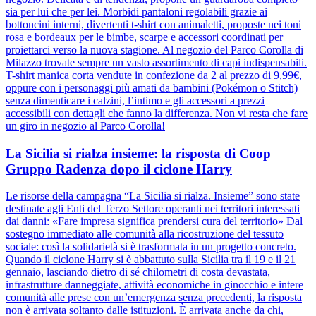
sia per lui che per lei. Morbidi pantaloni regolabili grazie ai
bottoncini interni, divertenti t-shirt con animaletti, proposte nei toni
rosa e bordeaux per le bimbe, scarpe e accessori coordinati per
proiettarci verso la nuova stagione. Al negozio del Parco Corolla di
Milazzo trovate sempre un vasto assortimento di capi indispensabili.
T-shirt manica corta vendute in confezione da 2 al prezzo di 9,99€,
oppure con i personaggi più amati da bambini (Pokémon o Stitch)
senza dimenticare i calzini, l’intimo e gli accessori a prezzi
accessibili con dettagli che fanno la differenza. Non vi resta che fare
un giro in negozio al Parco Corolla!
La Sicilia si rialza insieme: la risposta di Coop
Gruppo Radenza dopo il ciclone Harry
Le risorse della campagna “La Sicilia si rialza. Insieme” sono state
destinate agli Enti del Terzo Settore operanti nei territori interessati
dai danni: «Fare impresa significa prendersi cura del territorio» Dal
sostegno immediato alle comunità alla ricostruzione del tessuto
sociale: così la solidarietà si è trasformata in un progetto concreto.
Quando il ciclone Harry si è abbattuto sulla Sicilia tra il 19 e il 21
gennaio, lasciando dietro di sé chilometri di costa devastata,
infrastrutture danneggiate, attività economiche in ginocchio e intere
comunità alle prese con un’emergenza senza precedenti, la risposta
non è arrivata soltanto dalle istituzioni. È arrivata anche da chi,