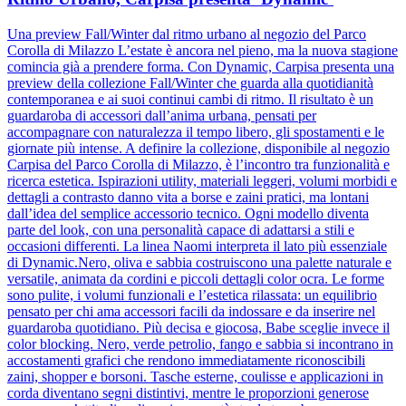
Una preview Fall/Winter dal ritmo urbano al negozio del Parco
Corolla di Milazzo L’estate è ancora nel pieno, ma la nuova stagione
comincia già a prendere forma. Con Dynamic, Carpisa presenta una
preview della collezione Fall/Winter che guarda alla quotidianità
contemporanea e ai suoi continui cambi di ritmo. Il risultato è un
guardaroba di accessori dall’anima urbana, pensati per
accompagnare con naturalezza il tempo libero, gli spostamenti e le
giornate più intense. A definire la collezione, disponibile al negozio
Carpisa del Parco Corolla di Milazzo, è l’incontro tra funzionalità e
ricerca estetica. Ispirazioni utility, materiali leggeri, volumi morbidi e
dettagli a contrasto danno vita a borse e zaini pratici, ma lontani
dall’idea del semplice accessorio tecnico. Ogni modello diventa
parte del look, con una personalità capace di adattarsi a stili e
occasioni differenti. La linea Naomi interpreta il lato più essenziale
di Dynamic.Nero, oliva e sabbia costruiscono una palette naturale e
versatile, animata da cordini e piccoli dettagli color ocra. Le forme
sono pulite, i volumi funzionali e l’estetica rilassata: un equilibrio
pensato per chi ama accessori facili da indossare e da inserire nel
guardaroba quotidiano. Più decisa e giocosa, Babe sceglie invece il
color blocking. Nero, verde petrolio, fango e sabbia si incontrano in
accostamenti grafici che rendono immediatamente riconoscibili
zaini, shopper e borsoni. Tasche esterne, coulisse e applicazioni in
corda diventano segni distintivi, mentre le proporzioni generose