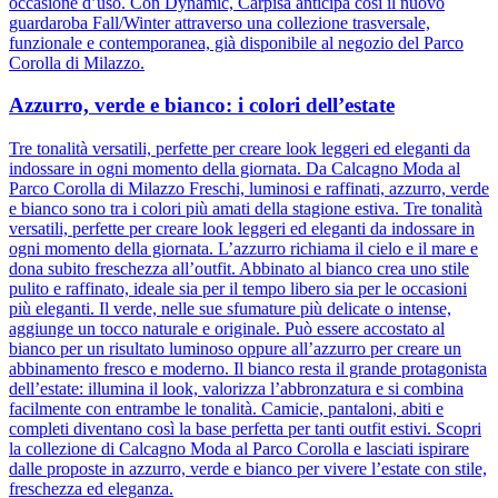
occasione d’uso. Con Dynamic, Carpisa anticipa così il nuovo
guardaroba Fall/Winter attraverso una collezione trasversale,
funzionale e contemporanea, già disponibile al negozio del Parco
Corolla di Milazzo.
Azzurro, verde e bianco: i colori dell’estate
Tre tonalità versatili, perfette per creare look leggeri ed eleganti da
indossare in ogni momento della giornata. Da Calcagno Moda al
Parco Corolla di Milazzo Freschi, luminosi e raffinati, azzurro, verde
e bianco sono tra i colori più amati della stagione estiva. Tre tonalità
versatili, perfette per creare look leggeri ed eleganti da indossare in
ogni momento della giornata. L’azzurro richiama il cielo e il mare e
dona subito freschezza all’outfit. Abbinato al bianco crea uno stile
pulito e raffinato, ideale sia per il tempo libero sia per le occasioni
più eleganti. Il verde, nelle sue sfumature più delicate o intense,
aggiunge un tocco naturale e originale. Può essere accostato al
bianco per un risultato luminoso oppure all’azzurro per creare un
abbinamento fresco e moderno. Il bianco resta il grande protagonista
dell’estate: illumina il look, valorizza l’abbronzatura e si combina
facilmente con entrambe le tonalità. Camicie, pantaloni, abiti e
completi diventano così la base perfetta per tanti outfit estivi. Scopri
la collezione di Calcagno Moda al Parco Corolla e lasciati ispirare
dalle proposte in azzurro, verde e bianco per vivere l’estate con stile,
freschezza ed eleganza.