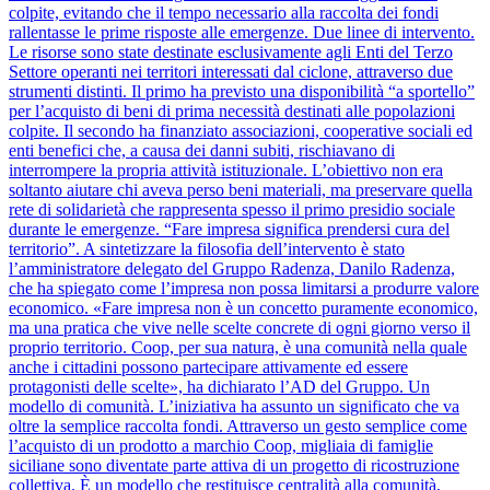
colpite, evitando che il tempo necessario alla raccolta dei fondi
rallentasse le prime risposte alle emergenze. Due linee di intervento.
Le risorse sono state destinate esclusivamente agli Enti del Terzo
Settore operanti nei territori interessati dal ciclone, attraverso due
strumenti distinti. Il primo ha previsto una disponibilità “a sportello”
per l’acquisto di beni di prima necessità destinati alle popolazioni
colpite. Il secondo ha finanziato associazioni, cooperative sociali ed
enti benefici che, a causa dei danni subiti, rischiavano di
interrompere la propria attività istituzionale. L’obiettivo non era
soltanto aiutare chi aveva perso beni materiali, ma preservare quella
rete di solidarietà che rappresenta spesso il primo presidio sociale
durante le emergenze. “Fare impresa significa prendersi cura del
territorio”. A sintetizzare la filosofia dell’intervento è stato
l’amministratore delegato del Gruppo Radenza, Danilo Radenza,
che ha spiegato come l’impresa non possa limitarsi a produrre valore
economico. «Fare impresa non è un concetto puramente economico,
ma una pratica che vive nelle scelte concrete di ogni giorno verso il
proprio territorio. Coop, per sua natura, è una comunità nella quale
anche i cittadini possono partecipare attivamente ed essere
protagonisti delle scelte», ha dichiarato l’AD del Gruppo. Un
modello di comunità. L’iniziativa ha assunto un significato che va
oltre la semplice raccolta fondi. Attraverso un gesto semplice come
l’acquisto di un prodotto a marchio Coop, migliaia di famiglie
siciliane sono diventate parte attiva di un progetto di ricostruzione
collettiva. È un modello che restituisce centralità alla comunità,