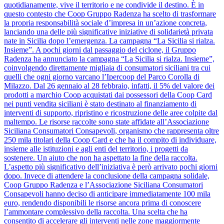
quotidianamente, vive il territorio e ne condivide il destino. È in
questo contesto che Coop Gruppo Radenza ha scelto di trasformare
la propria responsabilità sociale d’impresa in un’azione concreta,
lanciando una delle più significative iniziative di solidarietà privata
nate in Sicilia dopo l’emergenza. La campagna “La Sicilia si rialza.
Insieme”. A pochi giorni dal passaggio del ciclone, il Gruppo
Radenza ha annunciato la campagna “La Sicilia si rialza. Insieme”,
coinvolgendo direttamente migliaia di consumatori siciliani tra cui
quelli che ogni giorno varcano l’Ipercoop del Parco Corolla di
Milazzo. Dal 26 gennaio al 28 febbraio, infatti, il 5% del valore dei
prodotti a marchio Coop acquistati dai possessori della Coop Card
nei punti vendita siciliani è stato destinato al finanziamento di
interventi di supporto, ripristino e ricostruzione delle aree colpite dal
maltempo. Le risorse raccolte sono state affidate all’Associazione
Siciliana Consumatori Consapevoli, organismo che rappresenta oltre
250 mila titolari della Coop Card e che ha il compito di individuare,
insieme alle istituzioni e agli enti del territorio, i progetti da
sostenere. Un aiuto che non ha aspettato la fine della raccolta.
L’aspetto più significativo dell’iniziativa è però arrivato pochi giorni
dopo. Invece di attendere la conclusione della campagna solidale,
Coop Gruppo Radenza e l’Associazione Siciliana Consumatori
Consapevoli hanno deciso di anticipare immediatamente 100 mila
euro, rendendo disponibili le risorse ancora prima di conoscere
l’ammontare complessivo della raccolta. Una scelta che ha
consentito di accelerare gli interventi nelle zone maggiormente