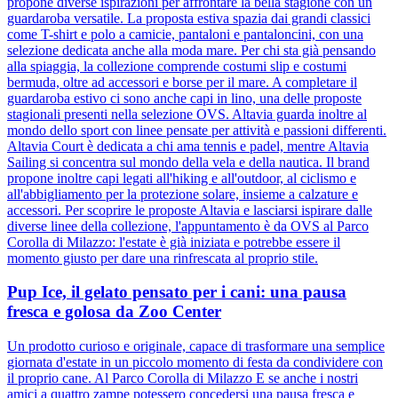
propone diverse ispirazioni per affrontare la bella stagione con un
guardaroba versatile. La proposta estiva spazia dai grandi classici
come T-shirt e polo a camicie, pantaloni e pantaloncini, con una
selezione dedicata anche alla moda mare. Per chi sta già pensando
alla spiaggia, la collezione comprende costumi slip e costumi
bermuda, oltre ad accessori e borse per il mare. A completare il
guardaroba estivo ci sono anche capi in lino, una delle proposte
stagionali presenti nella selezione OVS. Altavia guarda inoltre al
mondo dello sport con linee pensate per attività e passioni differenti.
Altavia Court è dedicata a chi ama tennis e padel, mentre Altavia
Sailing si concentra sul mondo della vela e della nautica. Il brand
propone inoltre capi legati all'hiking e all'outdoor, al ciclismo e
all'abbigliamento per la protezione solare, insieme a calzature e
accessori. Per scoprire le proposte Altavia e lasciarsi ispirare dalle
diverse linee della collezione, l'appuntamento è da OVS al Parco
Corolla di Milazzo: l'estate è già iniziata e potrebbe essere il
momento giusto per dare una rinfrescata al proprio stile.
Pup Ice, il gelato pensato per i cani: una pausa
fresca e golosa da Zoo Center
Un prodotto curioso e originale, capace di trasformare una semplice
giornata d'estate in un piccolo momento di festa da condividere con
il proprio cane. Al Parco Corolla di Milazzo E se anche i nostri
amici a quattro zampe potessero concedersi una pausa fresca e