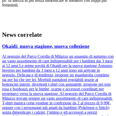
po’ di altezza in più senza dimenticare le sneakers con zeppa più
femminili.
News correlate
Okaidi: nuova stagione, nuova collezione
Al negozio del Parco Corolla di Milazzo un assaggio di autunno con
un vasto assortimento di capi indispensabili per i bambini dai 3 mesi
ai 12 anni Le prime novità di Okaidi per la nuova stagione Autunno
Inverno per bambini da 3 mesi a 12 anni sono già arrivate in
negozio. Delicata e di tendenza, propone un guardaroba completo
sia per lui che per lei. Morbidi pantaloni regolabili grazie ai
bottoncini interni, divertenti t-shirt con animaletti, proposte nei toni
rosa e bordeaux per le bimbe, scarpe e accessori coordinati per
proiettarci verso la nuova stagione. Al negozio del Parco Corolla di
Milazzo trovate sempre un vasto assortimento di capi indispensabili.
T-shirt manica corta vendute in confezione da 2 al prezzo di 9,99€,
oppure con i personaggi più amati da bambini (Pokémon o Stitch)
senza dimenticare i calzini, l’intimo e gli accessori a prezzi