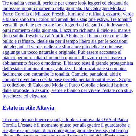
Tre tonalità versatili, perfette per creare look leggeri ed eleganti da
indossare in ogni momento della giornata. Da Calcagno Moda al
Parco Corolla di Milazzo Freschi, luminosi e raffinati, azzurro, verde
e bianco sono tra i colori più amati della stagione estiva. Tre tonalità
versatili, perfette per creare look leggeri ed eleganti da indossare in
ogni momento della giornata. L’azzurro richiama il cielo e il mare e
dona subito freschezza all’outfit. Abbinato al bianco crea uno stile
pulito e raffinato, ideale sia per il tempo libero sia per le occasioni
più eleganti. Il verde, nelle sue sfumature più delicate o intense,
aggiunge un tocco naturale e originale. Può essere accostato al
bianco per un risultato luminoso oppure all’azzurro per creare un
abbinamento fresco e moderno. Il bianco resta il grande protagonista
dell’estate: illumina il look, valorizza l’abbronzatura e si combina
facilmente con entrambe le tonalità. Camicie, pantaloni, abiti e
completi diventano così la base perfetta per tanti outfit estivi. Scopri
la collezione di Calcagno Moda al Parco Corolla e lasciati ispirare
dalle proposte in azzurro, verde e bianco per vivere l’estate con stile,
freschezza ed eleganza.
Estate in stile Altavia
Tra mare, tempo libero e sport, il look si rinnova da OVS al Parco
Corolla L'estate è il momento giusto per alleggerire il guardaroba e
scegliere capi capaci di accompagnare giornate diverse, dal tempo
libero alle vacanze, passando per il mare e le attività all'aria aperta.