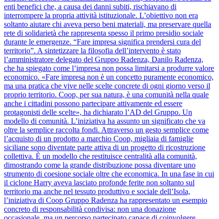
enti benefici che, a causa dei danni subiti, rischiavano di
interrompere la propria attività istituzionale. L’obiettivo non era
soltanto aiutare chi aveva perso beni materiali, ma preservare quella
rete di solidarietà che rappresenta spesso il primo presidio sociale
durante le emergenze. “Fare impresa significa prendersi cura del
territorio”. A sintetizzare la filosofia dell’intervento è stato
l’amministratore delegato del Gruppo Radenza, Danilo Radenza,
che ha spiegato come l’impresa non possa limitarsi a produrre valore
economico. «Fare impresa non è un concetto puramente economico,
ma una pratica che vive nelle scelte concrete di ogni giorno verso il
proprio territorio. Coop, per sua natura, è una comunità nella quale
anche i cittadini possono partecipare attivamente ed essere
protagonisti delle scelte», ha dichiarato l’AD del Gruppo. Un
modello di comunità. L’iniziativa ha assunto un significato che va
oltre la semplice raccolta fondi. Attraverso un gesto semplice come
l’acquisto di un prodotto a marchio Coop, migliaia di famiglie
siciliane sono diventate parte attiva di un progetto di ricostruzione
collettiva. È un modello che restituisce centralità alla comunità,
dimostrando come la grande distribuzione possa diventare uno
strumento di coesione sociale oltre che economica. In una fase in cui
il ciclone Harry aveva lasciato profonde ferite non soltanto sul
territorio ma anche nel tessuto produttivo e sociale dell’Isola,
l’iniziativa di Coop Gruppo Radenza ha rappresentato un esempio
concreto di responsabilità condivisa: non una donazione
occasionale, ma un percorso partecipato capace di coinvolgere