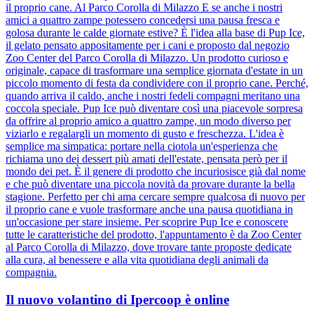
il proprio cane. Al Parco Corolla di Milazzo E se anche i nostri
amici a quattro zampe potessero concedersi una pausa fresca e
golosa durante le calde giornate estive? È l'idea alla base di Pup Ice,
il gelato pensato appositamente per i cani e proposto dal negozio
Zoo Center del Parco Corolla di Milazzo. Un prodotto curioso e
originale, capace di trasformare una semplice giornata d'estate in un
piccolo momento di festa da condividere con il proprio cane. Perché,
quando arriva il caldo, anche i nostri fedeli compagni meritano una
coccola speciale. Pup Ice può diventare così una piacevole sorpresa
da offrire al proprio amico a quattro zampe, un modo diverso per
viziarlo e regalargli un momento di gusto e freschezza. L'idea è
semplice ma simpatica: portare nella ciotola un'esperienza che
richiama uno dei dessert più amati dell'estate, pensata però per il
mondo dei pet. È il genere di prodotto che incuriosisce già dal nome
e che può diventare una piccola novità da provare durante la bella
stagione. Perfetto per chi ama cercare sempre qualcosa di nuovo per
il proprio cane e vuole trasformare anche una pausa quotidiana in
un'occasione per stare insieme. Per scoprire Pup Ice e conoscere
tutte le caratteristiche del prodotto, l'appuntamento è da Zoo Center
al Parco Corolla di Milazzo, dove trovare tante proposte dedicate
alla cura, al benessere e alla vita quotidiana degli animali da
compagnia.
Il nuovo volantino di Ipercoop è online