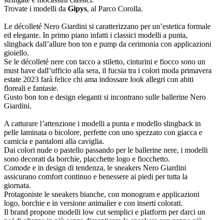
Trovate i modelli da
Gipys
, al Parco Corolla.
Le décolleté Nero Giardini si caratterizzano per un’estetica formale
ed elegante. In primo piano infatti i classici modelli a punta,
slingback dall’allure bon ton e pump da cerimonia con applicazioni
gioiello.
Se le décolleté nere con tacco a stiletto, cinturini e fiocco sono un
must have dall’ufficio alla sera, il fucsia tra i colori moda primavera
estate 2023 farà felice chi ama indossare look allegri con abiti
floreali e fantasie.
Gusto bon ton e design eleganti si incontrano sulle ballerine Nero
Giardini.
A catturare l’attenzione i modelli a punta e modello slingback in
pelle laminata o bicolore, perfette con uno spezzato con giacca e
camicia e pantaloni alla caviglia.
Dai colori nude o pastello passando per le ballerine nere, i modelli
sono decorati da borchie, placchette logo e fiocchetto.
Comode e in design di tendenza, le sneakers Nero Giardini
assicurano comfort continuo e benessere ai piedi per tutta la
giornata.
Protagoniste le sneakers bianche, con monogram e applicazioni
logo, borchie e in versione animalier e con inserti colorati.
Il brand propone modelli low cut semplici e platform per darci un