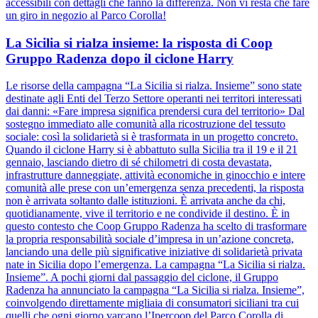
accessibili con dettagli che fanno la differenza. Non vi resta che fare
un giro in negozio al Parco Corolla!
La Sicilia si rialza insieme: la risposta di Coop
Gruppo Radenza dopo il ciclone Harry
Le risorse della campagna “La Sicilia si rialza. Insieme” sono state
destinate agli Enti del Terzo Settore operanti nei territori interessati
dai danni: «Fare impresa significa prendersi cura del territorio» Dal
sostegno immediato alle comunità alla ricostruzione del tessuto
sociale: così la solidarietà si è trasformata in un progetto concreto.
Quando il ciclone Harry si è abbattuto sulla Sicilia tra il 19 e il 21
gennaio, lasciando dietro di sé chilometri di costa devastata,
infrastrutture danneggiate, attività economiche in ginocchio e intere
comunità alle prese con un’emergenza senza precedenti, la risposta
non è arrivata soltanto dalle istituzioni. È arrivata anche da chi,
quotidianamente, vive il territorio e ne condivide il destino. È in
questo contesto che Coop Gruppo Radenza ha scelto di trasformare
la propria responsabilità sociale d’impresa in un’azione concreta,
lanciando una delle più significative iniziative di solidarietà privata
nate in Sicilia dopo l’emergenza. La campagna “La Sicilia si rialza.
Insieme”. A pochi giorni dal passaggio del ciclone, il Gruppo
Radenza ha annunciato la campagna “La Sicilia si rialza. Insieme”,
coinvolgendo direttamente migliaia di consumatori siciliani tra cui
quelli che ogni giorno varcano l’Ipercoop del Parco Corolla di