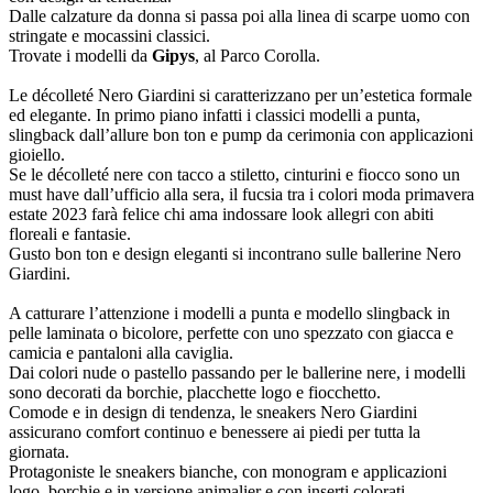
Dalle calzature da donna si passa poi alla linea di scarpe uomo con
stringate e mocassini classici.
Trovate i modelli da
Gipys
, al Parco Corolla.
Le décolleté Nero Giardini si caratterizzano per un’estetica formale
ed elegante. In primo piano infatti i classici modelli a punta,
slingback dall’allure bon ton e pump da cerimonia con applicazioni
gioiello.
Se le décolleté nere con tacco a stiletto, cinturini e fiocco sono un
must have dall’ufficio alla sera, il fucsia tra i colori moda primavera
estate 2023 farà felice chi ama indossare look allegri con abiti
floreali e fantasie.
Gusto bon ton e design eleganti si incontrano sulle ballerine Nero
Giardini.
A catturare l’attenzione i modelli a punta e modello slingback in
pelle laminata o bicolore, perfette con uno spezzato con giacca e
camicia e pantaloni alla caviglia.
Dai colori nude o pastello passando per le ballerine nere, i modelli
sono decorati da borchie, placchette logo e fiocchetto.
Comode e in design di tendenza, le sneakers Nero Giardini
assicurano comfort continuo e benessere ai piedi per tutta la
giornata.
Protagoniste le sneakers bianche, con monogram e applicazioni
logo, borchie e in versione animalier e con inserti colorati.