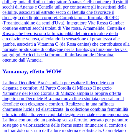
dall’aggiunta di Rutina. Integratore Ananas Cell: contiene gli estratti
secchi di Ananas e Centella utili per contrastare gli inestetismi della
cellulite, associati all'estratto secco di Betulla che favorisce il
drenaggio dei liquidi corporei. Completano la formula gli OPC
(Proantocianidine da semi d'Uva). Integratore Vite Rossa Gambe:
contiene estratti secchi titolati di Vite rossa, Amamelide, Centella e
Rusco, che favoriscono la funzionalità del microcircolo e della
circolazione venosa, alleviando la sensazione di pesantezza alle
gambe, associati a Vitamina C (da Rosa canina) che contribuisce alla
normale produzione di collagene per la fisiologica funzione dei vasi
sanguigni. Arricchisce la formula il bioflavonoide Diosmina,
ottenuto dall’Arancia.
Yamamay, effetto WOW
La linea Décolleté Bra è studiata per esaltare il décolleté con
eleganza e comfort. Al Parco Corolla di Milazzo Il negozio
Yamamay del Parco Corolla di Milazzo amplia la propria offerta
lingerie con Décolleté Bra, una nuova linea studiata per esaltare il
décolleté con eleganza e comfort. Realizzata in una raffinata
charmeuse lucida ed elasticizzata, la collezione combina femminilità
e funzionalità attraverso capi dal design essenziale e contemporaneo.
La linea comprende un push-up senza ferretto, pensato per garantire
sostegno e valorizzazione delle forme senza rinunciare al comfort e
un triangolo push-up dall’allure moderna e sofisticata. Completano