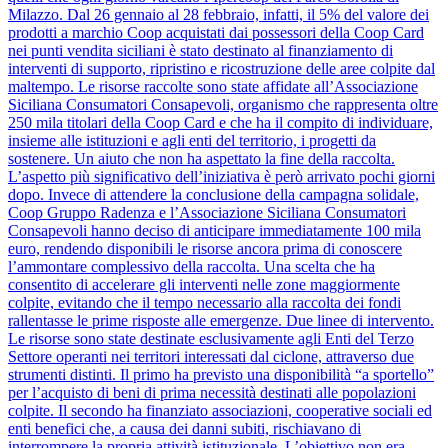
Milazzo. Dal 26 gennaio al 28 febbraio, infatti, il 5% del valore dei
prodotti a marchio Coop acquistati dai possessori della Coop Card
nei punti vendita siciliani è stato destinato al finanziamento di
interventi di supporto, ripristino e ricostruzione delle aree colpite dal
maltempo. Le risorse raccolte sono state affidate all’Associazione
Siciliana Consumatori Consapevoli, organismo che rappresenta oltre
250 mila titolari della Coop Card e che ha il compito di individuare,
insieme alle istituzioni e agli enti del territorio, i progetti da
sostenere. Un aiuto che non ha aspettato la fine della raccolta.
L’aspetto più significativo dell’iniziativa è però arrivato pochi giorni
dopo. Invece di attendere la conclusione della campagna solidale,
Coop Gruppo Radenza e l’Associazione Siciliana Consumatori
Consapevoli hanno deciso di anticipare immediatamente 100 mila
euro, rendendo disponibili le risorse ancora prima di conoscere
l’ammontare complessivo della raccolta. Una scelta che ha
consentito di accelerare gli interventi nelle zone maggiormente
colpite, evitando che il tempo necessario alla raccolta dei fondi
rallentasse le prime risposte alle emergenze. Due linee di intervento.
Le risorse sono state destinate esclusivamente agli Enti del Terzo
Settore operanti nei territori interessati dal ciclone, attraverso due
strumenti distinti. Il primo ha previsto una disponibilità “a sportello”
per l’acquisto di beni di prima necessità destinati alle popolazioni
colpite. Il secondo ha finanziato associazioni, cooperative sociali ed
enti benefici che, a causa dei danni subiti, rischiavano di
interrompere la propria attività istituzionale. L’obiettivo non era