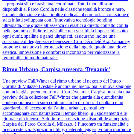
la proposta slip e brasiliana, coordinati. Tutti i modelli sono
disponibili al Parco Corolla nelle classiche tonalità bronze e nero.
Grande attenzione è stata inoltre dedicata al comfort: la collezione è
stata infatti sviluppata con l’innovativa tecnologia bonding
ultrapiatta, che grazie all’assenza di elastici a diretto contatto con la
pelle garantisce finiture invisibili e una vestibilità impeccabile sotto
ogni outfit, spalline e ganci ultrapiatti, assicurano inoltre una
sensazione di leggerezza e benessere. Con Décolleté Bra, Yamamay
propone una nuova interpretazione della lingerie quotidiana, dove
estetica, innovazione e comfort si incontrano per valorizzare la
femminilità in modo naturale.
Ritmo Urbano, Carpisa presenta ‘Dynamic’
Una preview Fall/Winter dal ritmo urbano al negozio del Parco
Corolla di Milazzo L’estate è ancora nel pieno, ma la nuova stagione
comincia già a prendere forma. Con Dynamic, Carpisa presenta una
preview della collezione Fall/Winter che guarda alla quotidianità
contemporanea e ai suoi continui cambi di ritmo. Il risultato è un
guardaroba di accessori dall’anima urbana, pensati per
accompagnare con naturalezza il tempo libero, gli spostamenti e le
giornate più intense. A definire la collezione, disponibile al negozio
Carpisa del Parco Corolla di Milazzo, è l’incontro tra funzionalità e
ricerca estetica. Ispirazioni utility, materiali leggeri, volumi morbidi e