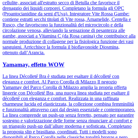
cellulite, associati all'estratto secco di Betulla che favorisce il
drenaggio dei liquidi corporei. Completano la formula gli OPC
(Proantocianidine da semi d'Uva). Integratore Vite Rossa Gambe:
contiene estratti secchi titolati di Vite rossa, Amamelide, Centella e
Rusco, che favoriscono la funzionalità del microcircolo e della
circolazione venosa, alleviando la sensazione di pesantezza alle
gambe, associati a Vitamina C (da Rosa canina) che contribuisce alla
normale produzione di collagene per la fisiologica funzione dei vasi
sanguigni. Arricchisce la formula il bioflavonoide Diosmina,
ottenuto dall’Arancia.
Yamamay, effetto WOW
La linea Décolleté Bra è studiata per esaltare il décolleté con
eleganza e comfort. Al Parco Corolla di Milazzo Il negozio
Yamamay del Parco Corolla di Milazzo amplia la propria offerta
lingerie con Décolleté Bra, una nuova linea studiata per esaltare il
décolleté con eleganza e comfort. Realizzata in una raffinata
charmeuse lucida ed elasticizzata, la collezione combina femminilità
e funzionalità attraverso capi dal design essenziale e contemporaneo.
La linea comprende un push-up senza ferretto, pensato per garantire
sostegno e valorizzazione delle forme senza rinunciare al comfort e
un triangolo push-up dall’allure moderna e sofisticata. Completano
la proposta slip e brasiliana, coordinati. Tutti i modelli sono
disponibili al Parco Corolla nelle classiche tonalità bronze e nero.