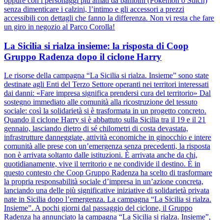
oppure con i personaggi più amati da bambini (Pokémon o Stitch)
senza dimenticare i calzini, l’intimo e gli accessori a prezzi
accessibili con dettagli che fanno la differenza. Non vi resta che fare
un giro in negozio al Parco Corolla!
La Sicilia si rialza insieme: la risposta di Coop
Gruppo Radenza dopo il ciclone Harry
Le risorse della campagna “La Sicilia si rialza. Insieme” sono state
destinate agli Enti del Terzo Settore operanti nei territori interessati
dai danni: «Fare impresa significa prendersi cura del territorio» Dal
sostegno immediato alle comunità alla ricostruzione del tessuto
sociale: così la solidarietà si è trasformata in un progetto concreto.
Quando il ciclone Harry si è abbattuto sulla Sicilia tra il 19 e il 21
gennaio, lasciando dietro di sé chilometri di costa devastata,
infrastrutture danneggiate, attività economiche in ginocchio e intere
comunità alle prese con un’emergenza senza precedenti, la risposta
non è arrivata soltanto dalle istituzioni. È arrivata anche da chi,
quotidianamente, vive il territorio e ne condivide il destino. È in
questo contesto che Coop Gruppo Radenza ha scelto di trasformare
la propria responsabilità sociale d’impresa in un’azione concreta,
lanciando una delle più significative iniziative di solidarietà privata
nate in Sicilia dopo l’emergenza. La campagna “La Sicilia si rialza.
Insieme”. A pochi giorni dal passaggio del ciclone, il Gruppo
Radenza ha annunciato la campagna “La Sicilia si rialza. Insieme”,