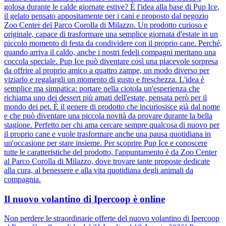
golosa durante le calde giornate estive? È l'idea alla base di Pup Ice,
il gelato pensato appositamente per i cani e proposto dal negozio
Zoo Center del Parco Corolla di Milazzo. Un prodotto curioso e
originale, capace di trasformare una semplice giornata d'estate in un
piccolo momento di festa da condividere con il proprio cane. Perché,
quando arriva il caldo, anche i nostri fedeli compagni meritano una
coccola speciale. Pup Ice può diventare così una piacevole sorpresa
da offrire al proprio amico a quattro zampe, un modo diverso per
viziarlo e regalargli un momento di gusto e freschezza. L'idea è
semplice ma simpatica: portare nella ciotola un'esperienza che
richiama uno dei dessert più amati dell'estate, pensata però per il
mondo dei pet. È il genere di prodotto che incuriosisce già dal nome
e che può diventare una piccola novità da provare durante la bella
stagione. Perfetto per chi ama cercare sempre qualcosa di nuovo per
il proprio cane e vuole trasformare anche una pausa quotidiana in
un'occasione per stare insieme. Per scoprire Pup Ice e conoscere
tutte le caratteristiche del prodotto, l'appuntamento è da Zoo Center
al Parco Corolla di Milazzo, dove trovare tante proposte dedicate
alla cura, al benessere e alla vita quotidiana degli animali da
compagnia.
Il nuovo volantino di Ipercoop è online
Non perdere le straordinarie offerte del nuovo volantino di Ipercoop