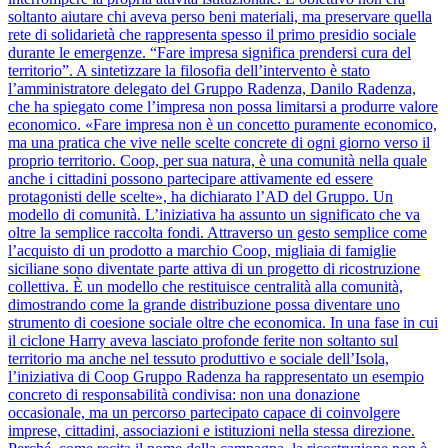
soltanto aiutare chi aveva perso beni materiali, ma preservare quella
rete di solidarietà che rappresenta spesso il primo presidio sociale
durante le emergenze. “Fare impresa significa prendersi cura del
territorio”. A sintetizzare la filosofia dell’intervento è stato
l’amministratore delegato del Gruppo Radenza, Danilo Radenza,
che ha spiegato come l’impresa non possa limitarsi a produrre valore
economico. «Fare impresa non è un concetto puramente economico,
ma una pratica che vive nelle scelte concrete di ogni giorno verso il
proprio territorio. Coop, per sua natura, è una comunità nella quale
anche i cittadini possono partecipare attivamente ed essere
protagonisti delle scelte», ha dichiarato l’AD del Gruppo. Un
modello di comunità. L’iniziativa ha assunto un significato che va
oltre la semplice raccolta fondi. Attraverso un gesto semplice come
l’acquisto di un prodotto a marchio Coop, migliaia di famiglie
siciliane sono diventate parte attiva di un progetto di ricostruzione
collettiva. È un modello che restituisce centralità alla comunità,
dimostrando come la grande distribuzione possa diventare uno
strumento di coesione sociale oltre che economica. In una fase in cui
il ciclone Harry aveva lasciato profonde ferite non soltanto sul
territorio ma anche nel tessuto produttivo e sociale dell’Isola,
l’iniziativa di Coop Gruppo Radenza ha rappresentato un esempio
concreto di responsabilità condivisa: non una donazione
occasionale, ma un percorso partecipato capace di coinvolgere
imprese, cittadini, associazioni e istituzioni nella stessa direzione.