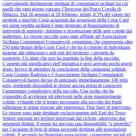
coinvolgendo direttamente migliaia di consumatori siciliani tra cui
quelli che ogni giorno varcano l’Ipercoop del Parco Corolla di
Milazzo. Dal 26 gennaio al 28 febbraio, infatti, il 5% del valore dei
prodotti a marchio Coop acquistati dai possessori della Coop Card
nei punti vendita siciliani è stato destinato al finanziamento di
interventi di supporto, ripristino e ricostruzione delle aree colpite dal
maltempo. Le risorse raccolte sono state affidate all’Associazione
Siciliana Consumatori Consapevoli, organismo che rappresenta oltre
250 mila titolari della Coop Card e che ha il compito di individuare,
insieme alle istituzioni e agli enti del territorio, i progetti da
sostenere. Un aiuto che non ha aspettato la fine della raccolta.
L’aspetto più significativo dell’iniziativa è però arrivato pochi giorni
dopo. Invece di attendere la conclusione della campagna solidale,
Coop Gruppo Radenza e l’Associazione Siciliana Consumatori
Consapevoli hanno deciso di anticipare immediatamente 100 mila
euro, rendendo disponibili le risorse ancora prima di conoscere
l’ammontare complessivo della raccolta. Una scelta che ha
consentito di accelerare gli interventi nelle zone maggiormente
colpite, evitando che il tempo necessario alla raccolta dei fondi
rallentasse le prime risposte alle emergenze. Due linee di intervento.
Le risorse sono state destinate esclusivamente agli Enti del Terzo
Settore operanti nei territori interessati dal ciclone, attraverso due
strumenti distinti. Il primo ha previsto una disponibilità “a sportello”
per l’acquisto di beni di prima necessità destinati alle popolazioni
colpite. Il secondo ha finanziato associazioni, cooperative sociali ed