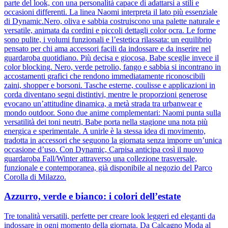
parte del look, con una personalità capace di adattarsi a stili e
occasioni differenti. La linea Naomi interpreta il lato più essenziale
di Dynamic.Nero, oliva e sabbia costruiscono una palette naturale e
versatile, animata da cordini e piccoli dettagli color ocra. Le forme
sono pulite, i volumi funzionali e l’estetica rilassata: un equilibrio
pensato per chi ama accessori facili da indossare e da inserire nel
guardaroba quotidiano. Più decisa e giocosa, Babe sceglie invece il
color blocking. Nero, verde petrolio, fango e sabbia si incontrano in
accostamenti grafici che rendono immediatamente riconoscibili
zaini, shopper e borsoni. Tasche esterne, coulisse e applicazioni in
corda diventano segni distintivi, mentre le proporzioni generose
evocano un’attitudine dinamica, a metà strada tra urbanwear e
mondo outdoor. Sono due anime complementari: Naomi punta sulla
versatilità dei toni neutri, Babe porta nella stagione una nota più
energica e sperimentale. A unirle è la stessa idea di movimento,
tradotta in accessori che seguono la giornata senza imporre un’unica
occasione d’uso. Con Dynamic, Carpisa anticipa così il nuovo
guardaroba Fall/Winter attraverso una collezione trasversale,
funzionale e contemporanea, già disponibile al negozio del Parco
Corolla di Milazzo.
Azzurro, verde e bianco: i colori dell’estate
Tre tonalità versatili, perfette per creare look leggeri ed eleganti da
indossare in ogni momento della giornata. Da Calcagno Moda al