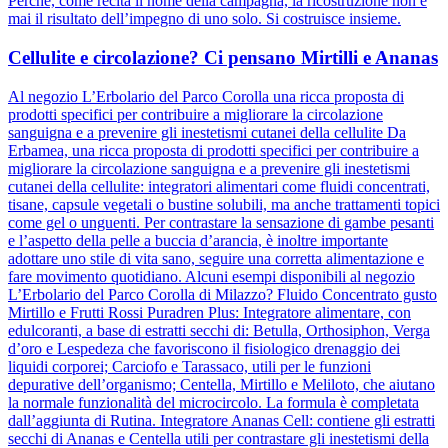
Perché, come recita il nome della campagna, la ricostruzione non è
mai il risultato dell’impegno di uno solo. Si costruisce insieme.
Cellulite e circolazione? Ci pensano Mirtilli e Ananas
Al negozio L’Erbolario del Parco Corolla una ricca proposta di
prodotti specifici per contribuire a migliorare la circolazione
sanguigna e a prevenire gli inestetismi cutanei della cellulite Da
Erbamea, una ricca proposta di prodotti specifici per contribuire a
migliorare la circolazione sanguigna e a prevenire gli inestetismi
cutanei della cellulite: integratori alimentari come fluidi concentrati,
tisane, capsule vegetali o bustine solubili, ma anche trattamenti topici
come gel o unguenti. Per contrastare la sensazione di gambe pesanti
e l’aspetto della pelle a buccia d’arancia, è inoltre importante
adottare uno stile di vita sano, seguire una corretta alimentazione e
fare movimento quotidiano. Alcuni esempi disponibili al negozio
L’Erbolario del Parco Corolla di Milazzo? Fluido Concentrato gusto
Mirtillo e Frutti Rossi Puradren Plus: Integratore alimentare, con
edulcoranti, a base di estratti secchi di: Betulla, Orthosiphon, Verga
d’oro e Lespedeza che favoriscono il fisiologico drenaggio dei
liquidi corporei; Carciofo e Tarassaco, utili per le funzioni
depurative dell’organismo; Centella, Mirtillo e Meliloto, che aiutano
la normale funzionalità del microcircolo. La formula è completata
dall’aggiunta di Rutina. Integratore Ananas Cell: contiene gli estratti
secchi di Ananas e Centella utili per contrastare gli inestetismi della