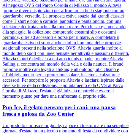
Al negozio OVS del Parco Corolla di Milazzo il mondo Altavia
propone diverse ispirazioni per affrontare la bella stagione con un
guardaroba versatile. La proposta estiva spazia dai grandi classici
come T-shirt e polo a camicie, pantaloni e pantaloncini, con una
selezione dedicata anche alla moda mare. Per chi sta già pensando
alla spiaggia, la collezione comprende costumi slip e costumi
bermuda, oltre ad accessori e borse per il mare. A completare il
guardaroba estivo ci sono anche capi in lino, una delle proposte
stagionali presenti nella selezione OVS. Altavia guarda inoltre al
mondo dello sport con linee pensate per attività e passioni differenti.
Altavia Court è dedicata a chi ama tennis e padel, mentre Altavia
Sailing si concentra sul mondo della vela e della nautica. Il brand
propone inoltre capi legati all'hiking e all'outdoor, al ciclismo e
all'abbigliamento per la protezione solare, insieme a calzature e
accessori. Per scoprire le proposte Altavia e lasciarsi ispirare dalle
diverse linee della collezione, l'appuntamento è da OVS al Parco
Corolla di Milazzo: l'estate è già iniziata e potrebbe essere il
momento giusto per dare una rinfrescata al proprio stile.
Pup Ice, il gelato pensato per i cani: una pausa
fresca e golosa da Zoo Center
Un prodotto curioso e originale, capace di trasformare una semplice
giornata d'estate in un piccolo momento di festa da condividere con