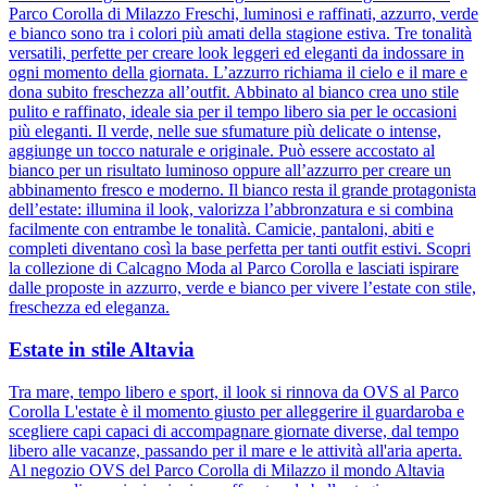
Parco Corolla di Milazzo Freschi, luminosi e raffinati, azzurro, verde
e bianco sono tra i colori più amati della stagione estiva. Tre tonalità
versatili, perfette per creare look leggeri ed eleganti da indossare in
ogni momento della giornata. L’azzurro richiama il cielo e il mare e
dona subito freschezza all’outfit. Abbinato al bianco crea uno stile
pulito e raffinato, ideale sia per il tempo libero sia per le occasioni
più eleganti. Il verde, nelle sue sfumature più delicate o intense,
aggiunge un tocco naturale e originale. Può essere accostato al
bianco per un risultato luminoso oppure all’azzurro per creare un
abbinamento fresco e moderno. Il bianco resta il grande protagonista
dell’estate: illumina il look, valorizza l’abbronzatura e si combina
facilmente con entrambe le tonalità. Camicie, pantaloni, abiti e
completi diventano così la base perfetta per tanti outfit estivi. Scopri
la collezione di Calcagno Moda al Parco Corolla e lasciati ispirare
dalle proposte in azzurro, verde e bianco per vivere l’estate con stile,
freschezza ed eleganza.
Estate in stile Altavia
Tra mare, tempo libero e sport, il look si rinnova da OVS al Parco
Corolla L'estate è il momento giusto per alleggerire il guardaroba e
scegliere capi capaci di accompagnare giornate diverse, dal tempo
libero alle vacanze, passando per il mare e le attività all'aria aperta.
Al negozio OVS del Parco Corolla di Milazzo il mondo Altavia