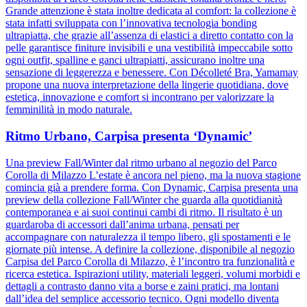
Grande attenzione è stata inoltre dedicata al comfort: la collezione è
stata infatti sviluppata con l’innovativa tecnologia bonding
ultrapiatta, che grazie all’assenza di elastici a diretto contatto con la
pelle garantisce finiture invisibili e una vestibilità impeccabile sotto
ogni outfit, spalline e ganci ultrapiatti, assicurano inoltre una
sensazione di leggerezza e benessere. Con Décolleté Bra, Yamamay
propone una nuova interpretazione della lingerie quotidiana, dove
estetica, innovazione e comfort si incontrano per valorizzare la
femminilità in modo naturale.
Ritmo Urbano, Carpisa presenta ‘Dynamic’
Una preview Fall/Winter dal ritmo urbano al negozio del Parco
Corolla di Milazzo L’estate è ancora nel pieno, ma la nuova stagione
comincia già a prendere forma. Con Dynamic, Carpisa presenta una
preview della collezione Fall/Winter che guarda alla quotidianità
contemporanea e ai suoi continui cambi di ritmo. Il risultato è un
guardaroba di accessori dall’anima urbana, pensati per
accompagnare con naturalezza il tempo libero, gli spostamenti e le
giornate più intense. A definire la collezione, disponibile al negozio
Carpisa del Parco Corolla di Milazzo, è l’incontro tra funzionalità e
ricerca estetica. Ispirazioni utility, materiali leggeri, volumi morbidi e
dettagli a contrasto danno vita a borse e zaini pratici, ma lontani
dall’idea del semplice accessorio tecnico. Ogni modello diventa