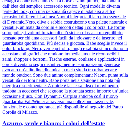
dettagli a contrasto danno vita a borse e zaini pratici, ma lontani
dall’idea del semplice accessorio tecnico. Ogni modello diventa
parte del look, con una personalità capace di adattarsi a stili e
occasioni differenti. La linea Naomi interpreta il lato più essenziale
di Dynamic.Nero, oliva e sabbia costruiscono una palette naturale e
versatile, animata da cordini e piccoli dettagli color ocra. Le forme
sono pulite, i volumi funzionali e l’estetica rilassata: un equilibrio
pensato per chi ama accessori facili da indossare e da inserire nel
guardaroba quotidiano. Più decisa e giocosa, Babe sceglie invece il
color blocking. Nero, verde petrolio, fango e sabbia si incontrano in
accostamenti grafici che rendono immediatamente riconoscibili
zaini, shopper e borsoni. Tasche esterne, coulisse e applicazioni in
corda diventano segni distintivi, mentre le proporzioni generose
evocano un’attitudine dinamica, a metà strada tra urbanwear e
mondo outdoor. Sono due anime complementari: Naomi punta sulla
versatilità dei toni neutri, Babe porta nella stagione una nota più
energica e sperimentale. A unirle è la stessa idea di movimento,
tradotta in accessori che seguono la giornata senza imporre un’unica
occasione d’uso. Con Dynamic, Carpisa anticipa così il nuovo
guardaroba Fall/Winter attraverso una collezione trasversale,
funzionale e contemporanea, già disponibile al negozio del Parco
Corolla di Milazzo.
Azzurro, verde e bianco: i colori dell’estate