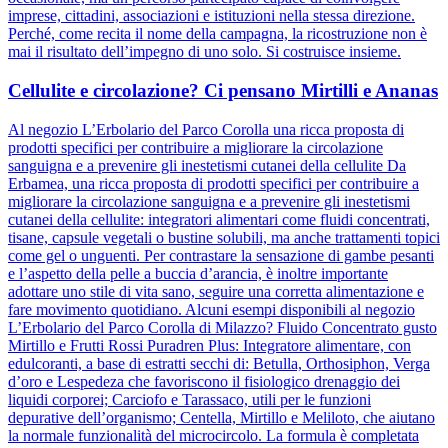
imprese, cittadini, associazioni e istituzioni nella stessa direzione.
Perché, come recita il nome della campagna, la ricostruzione non è
mai il risultato dell’impegno di uno solo. Si costruisce insieme.
Cellulite e circolazione? Ci pensano Mirtilli e Ananas
Al negozio L’Erbolario del Parco Corolla una ricca proposta di
prodotti specifici per contribuire a migliorare la circolazione
sanguigna e a prevenire gli inestetismi cutanei della cellulite Da
Erbamea, una ricca proposta di prodotti specifici per contribuire a
migliorare la circolazione sanguigna e a prevenire gli inestetismi
cutanei della cellulite: integratori alimentari come fluidi concentrati,
tisane, capsule vegetali o bustine solubili, ma anche trattamenti topici
come gel o unguenti. Per contrastare la sensazione di gambe pesanti
e l’aspetto della pelle a buccia d’arancia, è inoltre importante
adottare uno stile di vita sano, seguire una corretta alimentazione e
fare movimento quotidiano. Alcuni esempi disponibili al negozio
L’Erbolario del Parco Corolla di Milazzo? Fluido Concentrato gusto
Mirtillo e Frutti Rossi Puradren Plus: Integratore alimentare, con
edulcoranti, a base di estratti secchi di: Betulla, Orthosiphon, Verga
d’oro e Lespedeza che favoriscono il fisiologico drenaggio dei
liquidi corporei; Carciofo e Tarassaco, utili per le funzioni
depurative dell’organismo; Centella, Mirtillo e Meliloto, che aiutano
la normale funzionalità del microcircolo. La formula è completata