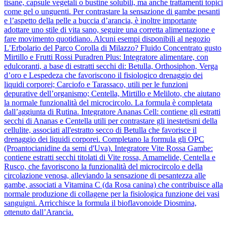
tisane, capsule vegetali o bustine solubili, ma anche trattamenti topici
come gel o unguenti. Per contrastare la sensazione di gambe pesanti
e l’aspetto della pelle a buccia d’arancia, è inoltre importante
adottare uno stile di vita sano, seguire una corretta alimentazione e
fare movimento quotidiano. Alcuni esempi disponibili al negozio
L’Erbolario del Parco Corolla di Milazzo? Fluido Concentrato gusto
Mirtillo e Frutti Rossi Puradren Plus: Integratore alimentare, con
edulcoranti, a base di estratti secchi di: Betulla, Orthosiphon, Verga
d’oro e Lespedeza che favoriscono il fisiologico drenaggio dei
liquidi corporei; Carciofo e Tarassaco, utili per le funzioni
depurative dell’organismo; Centella, Mirtillo e Meliloto, che aiutano
la normale funzionalità del microcircolo. La formula è completata
dall’aggiunta di Rutina. Integratore Ananas Cell: contiene gli estratti
secchi di Ananas e Centella utili per contrastare gli inestetismi della
cellulite, associati all'estratto secco di Betulla che favorisce il
drenaggio dei liquidi corporei. Completano la formula gli OPC
(Proantocianidine da semi d'Uva). Integratore Vite Rossa Gambe:
contiene estratti secchi titolati di Vite rossa, Amamelide, Centella e
Rusco, che favoriscono la funzionalità del microcircolo e della
circolazione venosa, alleviando la sensazione di pesantezza alle
gambe, associati a Vitamina C (da Rosa canina) che contribuisce alla
normale produzione di collagene per la fisiologica funzione dei vasi
sanguigni. Arricchisce la formula il bioflavonoide Diosmina,
ottenuto dall’Arancia.