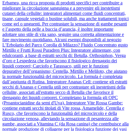
Erbamea, una ricca proposta di prodotti specifici per contribuire a
migliorare la circolazione sanguigna e a prevenire gli inestetismi
cutanei della cellulite: integratori alimentari come fluidi concentrati,
tisane, capsule vegetali o bustine solubili, ma anche trattamenti topici
come gel o unguenti. Per contrastare la sensazione di gambe pesanti
e l’aspetto della pelle a buccia d’arancia, è inoltre importante
adottare uno stile di vita sano, seguire una corretta alimentazione e
fare movimento quotidiano. Alcuni esempi disponibili al negozio
L’Erbolario del Parco Corolla di Milazzo? Fluido Concentrato gusto
Mirtillo e Frutti Rossi Puradren Plus: Integratore alimentare, con
edulcoranti, a base di estratti secchi di: Betulla, Orthosiphon, Verga
d’oro e Lespedeza che favoriscono il fisiologico drenaggio dei
liquidi corporei; Carciofo e Tarassaco, utili per le funzioni
depurative dell’organismo; Centella, Mirtillo e Meliloto, che aiutano
la normale funzionalità del microcircolo. La formula è completata
dall’aggiunta di Rutina. Integratore Ananas Cell: contiene gli estratti
secchi di Ananas e Centella utili per contrastare gli inestetismi della
cellulite, associati all'estratto secco di Betulla che favorisce il
drenaggio dei liquidi corporei. Completano la formula gli OPC
(Proantocianidine da semi d'Uva). Integratore Vite Rossa Gambe:
contiene estratti secchi titolati di Vite rossa, Amamelide, Centella e
Rusco, che favoriscono la funzionalità del microcircolo e della
circolazione venosa, alleviando la sensazione di pesantezza alle
gambe, associati a Vitamina C (da Rosa canina) che contribuisce alla
normale produzione di collagene per la fisiologica funzione dei vasi