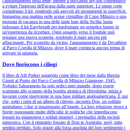
l'appannamento della lente, mentre il boccaglio dry-top contribuisce
a evitare l'ingresso dell'acqua dalla parte superiore. Le pinne corte
completano il kit, rendendo più agevoli gli spostamenti in superficie.
Immagina una mattina nelle acque cristalline di Capo Milazzo o una
giornata di vacanza in una delle tante baie della Sicilia: basta
indossare il kit Easybreath per trasformare un semplice bagno in
un'esperienza da ricordare. Ogni sguardo verso il fondale può
regalare una nuova scoperta, rendendo il mare ancora più
affascinante. Per scoprirlo da vicino, l'appuntamento è da Decathlon
al Parco Corolla di Milazzo, dove il mare comincia ancora prima di
arrivare in spiaggia.
Dove fioriscono i ciliegi
Il libro di Alli Parker suggerito come libro del mese dalla libreria
Giunti al Punto del Parco Corolla di Milazzo Giappone, 1945.
Nobuko Sakuramoto ha solo sedici anni quando, dopo essere
scampata allo scoppio della bomba atomica di Hiroshima, inizia a
lavorare come inserviente in una base militare angloamericana. È qui
che, sotto i rami di un albero di ciliegio, incontra Don, un soldato
australiano: i due si innamorano all’istante. La loro relazione riesce a
fiorire nonostante molte difficoltà: le politiche che impediscono
legami tra giapponesi e soldati stranieri, i pregiudizi della società
nipponica. Con il rimpatrio forzato di Don in Australia, però, tutto
sembra perduto. Solo grazie alla forza assoluta del loro sentimento i