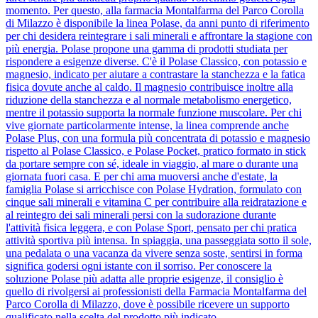
momento. Per questo, alla farmacia Montalfarma del Parco Corolla
di Milazzo è disponibile la linea Polase, da anni punto di riferimento
per chi desidera reintegrare i sali minerali e affrontare la stagione con
più energia. Polase propone una gamma di prodotti studiata per
rispondere a esigenze diverse. C'è il Polase Classico, con potassio e
magnesio, indicato per aiutare a contrastare la stanchezza e la fatica
fisica dovute anche al caldo. Il magnesio contribuisce inoltre alla
riduzione della stanchezza e al normale metabolismo energetico,
mentre il potassio supporta la normale funzione muscolare. Per chi
vive giornate particolarmente intense, la linea comprende anche
Polase Plus, con una formula più concentrata di potassio e magnesio
rispetto al Polase Classico, e Polase Pocket, pratico formato in stick
da portare sempre con sé, ideale in viaggio, al mare o durante una
giornata fuori casa. E per chi ama muoversi anche d'estate, la
famiglia Polase si arricchisce con Polase Hydration, formulato con
cinque sali minerali e vitamina C per contribuire alla reidratazione e
al reintegro dei sali minerali persi con la sudorazione durante
l'attività fisica leggera, e con Polase Sport, pensato per chi pratica
attività sportiva più intensa. In spiaggia, una passeggiata sotto il sole,
una pedalata o una vacanza da vivere senza soste, sentirsi in forma
significa godersi ogni istante con il sorriso. Per conoscere la
soluzione Polase più adatta alle proprie esigenze, il consiglio è
quello di rivolgersi ai professionisti della Farmacia Montalfarma del
Parco Corolla di Milazzo, dove è possibile ricevere un supporto
qualificato nella scelta del prodotto più indicato.