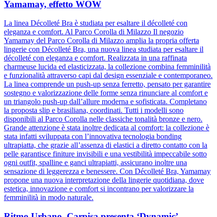
Yamamay, effetto WOW
La linea Décolleté Bra è studiata per esaltare il décolleté con
eleganza e comfort. Al Parco Corolla di Milazzo Il negozio
Yamamay del Parco Corolla di Milazzo amplia la propria offerta
lingerie con Décolleté Bra, una nuova linea studiata per esaltare il
décolleté con eleganza e comfort. Realizzata in una raffinata
charmeuse lucida ed elasticizzata, la collezione combina femminilità
e funzionalità attraverso capi dal design essenziale e contemporaneo.
La linea comprende un push-up senza ferretto, pensato per garantire
sostegno e valorizzazione delle forme senza rinunciare al comfort e
un triangolo push-up dall’allure moderna e sofisticata. Completano
la proposta slip e brasiliana, coordinati. Tutti i modelli sono
disponibili al Parco Corolla nelle classiche tonalità bronze e nero.
Grande attenzione è stata inoltre dedicata al comfort: la collezione è
stata infatti sviluppata con l’innovativa tecnologia bonding
ultrapiatta, che grazie all’assenza di elastici a diretto contatto con la
pelle garantisce finiture invisibili e una vestibilità impeccabile sotto
ogni outfit, spalline e ganci ultrapiatti, assicurano inoltre una
sensazione di leggerezza e benessere. Con Décolleté Bra, Yamamay
propone una nuova interpretazione della lingerie quotidiana, dove
estetica, innovazione e comfort si incontrano per valorizzare la
femminilità in modo naturale.
Ritmo Urbano, Carpisa presenta ‘Dynamic’