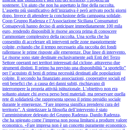
sostenere. Un aiuto che non ha aspettato la fine della raccolta.
L’aspetto più significativo dell’iniziativa è però arrivato pochi giorni
dopo. Invece di attendere la conclusione della campagna solidale,
Coop Gruppo Radenza e l’Associazione Siciliana Consumatori
Consapevoli hanno deciso di anticipare immediatamente 100 mila
euro, rendendo disponibili le risorse ancora prima di conoscere
l’ammontare complessivo della raccolta. Una scelta che ha
consentito di accelerare gli interventi nelle zone maggiormente
colpite, evitando che il tempo necessario alla raccolta dei fondi
rallentasse le prime risposte alle emergenze. Due linee di intervento.
Le risorse sono state destinate esclusivamente agli Enti del Terzo
Settore operanti nei territori interessati dal ciclone, attraverso due
strumenti distinti. Il primo ha previsto una disponibilità “a sportello”
per l’acquisto di beni di prima necessità destinati alle popolazioni
colpite. Il secondo ha finanziato associazioni, cooperative sociali ed
enti benefici che, a causa dei danni subiti, rischiavano di
interrompere la propria attività istituzionale. L’obiettivo non era
soltanto aiutare chi aveva perso beni materiali, ma preservare quella
rete di solidarietà che rappresenta spesso il primo presidio sociale
durante le emergenze. “Fare impresa significa prendersi cura del
territorio”. A sintetizzare la filosofia dell’intervento è stato
l’amministratore delegato del Gruppo Radenza, Danilo Radenza,
che ha spiegato come l’impresa non possa limitarsi a produrre valore
economico. «Fare impresa non è un concetto puramente economico,