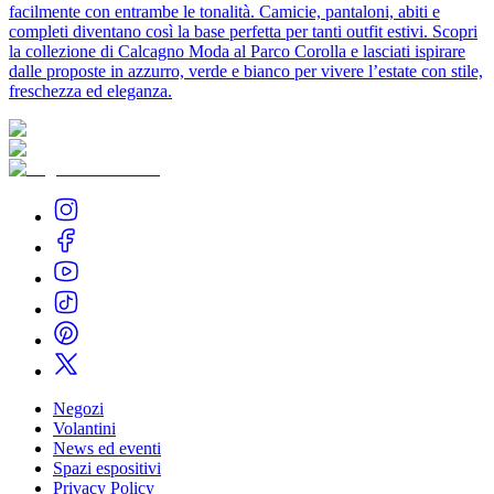
facilmente con entrambe le tonalità. Camicie, pantaloni, abiti e
completi diventano così la base perfetta per tanti outfit estivi. Scopri
la collezione di Calcagno Moda al Parco Corolla e lasciati ispirare
dalle proposte in azzurro, verde e bianco per vivere l’estate con stile,
freschezza ed eleganza.
Negozi
Volantini
News ed eventi
Spazi espositivi
Privacy Policy