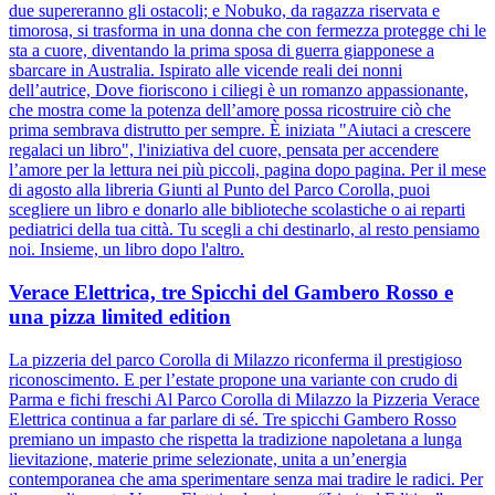
due supereranno gli ostacoli; e Nobuko, da ragazza riservata e
timorosa, si trasforma in una donna che con fermezza protegge chi le
sta a cuore, diventando la prima sposa di guerra giapponese a
sbarcare in Australia. Ispirato alle vicende reali dei nonni
dell’autrice, Dove fioriscono i ciliegi è un romanzo appassionante,
che mostra come la potenza dell’amore possa ricostruire ciò che
prima sembrava distrutto per sempre. È iniziata "Aiutaci a crescere
regalaci un libro", l'iniziativa del cuore, pensata per accendere
l’amore per la lettura nei più piccoli, pagina dopo pagina. Per il mese
di agosto alla libreria Giunti al Punto del Parco Corolla, puoi
scegliere un libro e donarlo alle biblioteche scolastiche o ai reparti
pediatrici della tua città. Tu scegli a chi destinarlo, al resto pensiamo
noi. Insieme, un libro dopo l'altro.
Verace Elettrica, tre Spicchi del Gambero Rosso e
una pizza limited edition
La pizzeria del parco Corolla di Milazzo riconferma il prestigioso
riconoscimento. E per l’estate propone una variante con crudo di
Parma e fichi freschi Al Parco Corolla di Milazzo la Pizzeria Verace
Elettrica continua a far parlare di sé. Tre spicchi Gambero Rosso
premiano un impasto che rispetta la tradizione napoletana a lunga
lievitazione, materie prime selezionate, unita a un’energia
contemporanea che ama sperimentare senza mai tradire le radici. Per