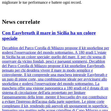
migliorare le tue performance e battere ogni record.
News correlate
Con Easybreath il mare in Sicilia ha un colore
speciale
Decathlon del Parco Corolla di Milazzo propone il kit snorkeling per
godersi l'osservazione del mondo sottomarino. A 180 gradi L'estate
in Sicilia ha un colore speciale: quello del mare. E per chi sogna di
osservare da vicino fondali, pesci e paesaggi sommersi, Decathlon
del Parco Corolla di Milazzo propone il kit snorkeling Easybreath,
pensato per chi desidera vivere il mare in modo semplice e
coinvolgente. Il kit comprende una maschera integrale Easybreath e
un paio di pinne corte, una combinazione ideale per avvicinarsi allo
snorkeling e godersi l'osservazione del mondo sottomarino. La
maschera offre una visione panoramica a 180 gradi ed è dotata di un
sistema di circolazione dell'aria progettato per limitare
l'appannamento della lente, mentre il boccaglio dry-top contribuisce
a evitare l'ingresso dell'acqua dalla parte superiore. Le pinne corte
completano il kit, rendendo più agevoli gli spostamenti in superficie.
Immagina una mattina nelle acque cristalline di Capo Milazzo o una