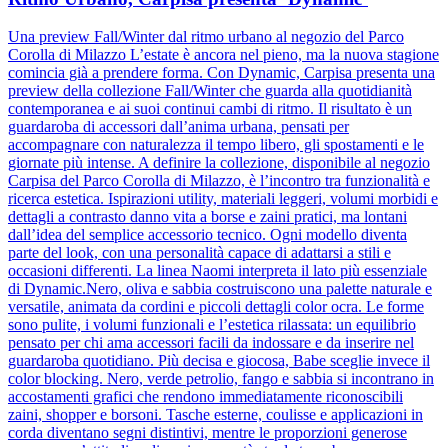
Una preview Fall/Winter dal ritmo urbano al negozio del Parco
Corolla di Milazzo L’estate è ancora nel pieno, ma la nuova stagione
comincia già a prendere forma. Con Dynamic, Carpisa presenta una
preview della collezione Fall/Winter che guarda alla quotidianità
contemporanea e ai suoi continui cambi di ritmo. Il risultato è un
guardaroba di accessori dall’anima urbana, pensati per
accompagnare con naturalezza il tempo libero, gli spostamenti e le
giornate più intense. A definire la collezione, disponibile al negozio
Carpisa del Parco Corolla di Milazzo, è l’incontro tra funzionalità e
ricerca estetica. Ispirazioni utility, materiali leggeri, volumi morbidi e
dettagli a contrasto danno vita a borse e zaini pratici, ma lontani
dall’idea del semplice accessorio tecnico. Ogni modello diventa
parte del look, con una personalità capace di adattarsi a stili e
occasioni differenti. La linea Naomi interpreta il lato più essenziale
di Dynamic.Nero, oliva e sabbia costruiscono una palette naturale e
versatile, animata da cordini e piccoli dettagli color ocra. Le forme
sono pulite, i volumi funzionali e l’estetica rilassata: un equilibrio
pensato per chi ama accessori facili da indossare e da inserire nel
guardaroba quotidiano. Più decisa e giocosa, Babe sceglie invece il
color blocking. Nero, verde petrolio, fango e sabbia si incontrano in
accostamenti grafici che rendono immediatamente riconoscibili
zaini, shopper e borsoni. Tasche esterne, coulisse e applicazioni in
corda diventano segni distintivi, mentre le proporzioni generose