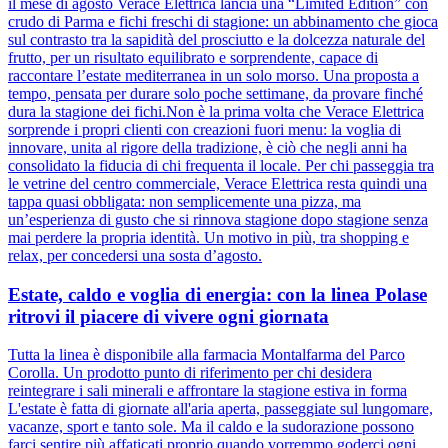
il mese di agosto Verace Elettrica lancia una “Limited Edition” con
crudo di Parma e fichi freschi di stagione: un abbinamento che gioca
sul contrasto tra la sapidità del prosciutto e la dolcezza naturale del
frutto, per un risultato equilibrato e sorprendente, capace di
raccontare l’estate mediterranea in un solo morso. Una proposta a
tempo, pensata per durare solo poche settimane, da provare finché
dura la stagione dei fichi.Non è la prima volta che Verace Elettrica
sorprende i propri clienti con creazioni fuori menu: la voglia di
innovare, unita al rigore della tradizione, è ciò che negli anni ha
consolidato la fiducia di chi frequenta il locale. Per chi passeggia tra
le vetrine del centro commerciale, Verace Elettrica resta quindi una
tappa quasi obbligata: non semplicemente una pizza, ma
un’esperienza di gusto che si rinnova stagione dopo stagione senza
mai perdere la propria identità. Un motivo in più, tra shopping e
relax, per concedersi una sosta d’agosto.
Estate, caldo e voglia di energia: con la linea Polase
ritrovi il piacere di vivere ogni giornata
Tutta la linea è disponibile alla farmacia Montalfarma del Parco
Corolla. Un prodotto punto di riferimento per chi desidera
reintegrare i sali minerali e affrontare la stagione estiva in forma
L'estate è fatta di giornate all'aria aperta, passeggiate sul lungomare,
vacanze, sport e tanto sole. Ma il caldo e la sudorazione possono
farci sentire più affaticati proprio quando vorremmo goderci ogni