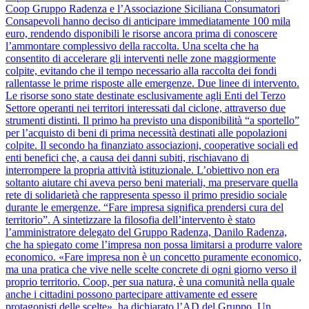
Coop Gruppo Radenza e l’Associazione Siciliana Consumatori
Consapevoli hanno deciso di anticipare immediatamente 100 mila
euro, rendendo disponibili le risorse ancora prima di conoscere
l’ammontare complessivo della raccolta. Una scelta che ha
consentito di accelerare gli interventi nelle zone maggiormente
colpite, evitando che il tempo necessario alla raccolta dei fondi
rallentasse le prime risposte alle emergenze. Due linee di intervento.
Le risorse sono state destinate esclusivamente agli Enti del Terzo
Settore operanti nei territori interessati dal ciclone, attraverso due
strumenti distinti. Il primo ha previsto una disponibilità “a sportello”
per l’acquisto di beni di prima necessità destinati alle popolazioni
colpite. Il secondo ha finanziato associazioni, cooperative sociali ed
enti benefici che, a causa dei danni subiti, rischiavano di
interrompere la propria attività istituzionale. L’obiettivo non era
soltanto aiutare chi aveva perso beni materiali, ma preservare quella
rete di solidarietà che rappresenta spesso il primo presidio sociale
durante le emergenze. “Fare impresa significa prendersi cura del
territorio”. A sintetizzare la filosofia dell’intervento è stato
l’amministratore delegato del Gruppo Radenza, Danilo Radenza,
che ha spiegato come l’impresa non possa limitarsi a produrre valore
economico. «Fare impresa non è un concetto puramente economico,
ma una pratica che vive nelle scelte concrete di ogni giorno verso il
proprio territorio. Coop, per sua natura, è una comunità nella quale
anche i cittadini possono partecipare attivamente ed essere
protagonisti delle scelte», ha dichiarato l’AD del Gruppo. Un