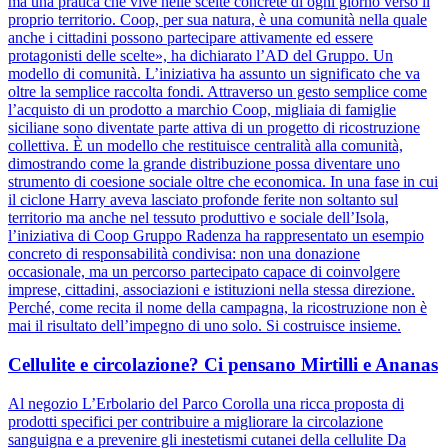
ma una pratica che vive nelle scelte concrete di ogni giorno verso il
proprio territorio. Coop, per sua natura, è una comunità nella quale
anche i cittadini possono partecipare attivamente ed essere
protagonisti delle scelte», ha dichiarato l’AD del Gruppo. Un
modello di comunità. L’iniziativa ha assunto un significato che va
oltre la semplice raccolta fondi. Attraverso un gesto semplice come
l’acquisto di un prodotto a marchio Coop, migliaia di famiglie
siciliane sono diventate parte attiva di un progetto di ricostruzione
collettiva. È un modello che restituisce centralità alla comunità,
dimostrando come la grande distribuzione possa diventare uno
strumento di coesione sociale oltre che economica. In una fase in cui
il ciclone Harry aveva lasciato profonde ferite non soltanto sul
territorio ma anche nel tessuto produttivo e sociale dell’Isola,
l’iniziativa di Coop Gruppo Radenza ha rappresentato un esempio
concreto di responsabilità condivisa: non una donazione
occasionale, ma un percorso partecipato capace di coinvolgere
imprese, cittadini, associazioni e istituzioni nella stessa direzione.
Perché, come recita il nome della campagna, la ricostruzione non è
mai il risultato dell’impegno di uno solo. Si costruisce insieme.
Cellulite e circolazione? Ci pensano Mirtilli e Ananas
Al negozio L’Erbolario del Parco Corolla una ricca proposta di
prodotti specifici per contribuire a migliorare la circolazione
sanguigna e a prevenire gli inestetismi cutanei della cellulite Da