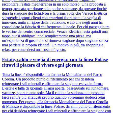
raccontare l’estate mediterranea in un solo morso. Una proposta a
tempo, pensata per durare solo poche settimane, da provare finché
dura la stagione dei fichi.Non è la prima volta che Verace Elettrica
sorprende i propri clienti con creazioni fuori menu: la voglia di
innovare, unita al rigore della tradizione, è ciò che negli anni ha
consolidato la fiducia di chi frequenta il locale. Per chi passeggia tra
le vetrine del centro commerciale, Verace Elettrica resta quindi una
tappa quasi obbligata: non semplicemente una pizza, ma
un’esperienza di gusto che si rinnova stagione dopo stagione senza
mai perdere la propria identità. Un motivo in più, tra shopping e
relax, per concedersi una sosta d’agosto.
Estate, caldo e voglia di energia: con la linea Polase
ritrovi il piacere di vivere ogni giornata
Tutta la linea è disponibile alla farmacia Montalfarma del Parco
Corolla. Un prodotto punto di riferimento per chi desidera
reintegrare i sali minerali e affrontare la stagione estiva in forma
L'estate è fatta di giornate all'aria aperta, passeggiate sul lungomare,
vacanze, sport e tanto sole. Ma il caldo e la sudorazione possono
farci sentire più affaticati proprio quando vorremmo goderci ogni
momento. Per questo, alla farmacia Montalfarma del Parco Corolla
di Milazzo è disponibile la linea Polase, da anni punto di riferimento
per chi desidera reintegrare i sali minerali e affrontare la stagione con