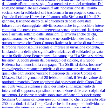
dai danni: «Fare impresa significa prendersi cura del territorio» Dal
sostegno immediato alle comunità alla ricostruzione del tessuto
sociale: così la solidarietà si è trasformata in un progetto concreto.
Quando il ciclone Harry si è abbattuto sulla Sicilia tra il 19 e il 21
gennaio, lasciando dietro di sé chilometri di costa devastata,
infrastrutture danneggiate, attività economiche in ginocchio e intere
comunità alle prese con un’emergenza senza precedenti, la risposta
non è arrivata soltanto dalle istituzioni. È arrivata anche da chi,
quotidianamente, vive il territorio e ne condivide il destino. È in
questo contesto che Coop Gruppo Radenza ha scelto di trasformare
la propria responsabilità sociale d’impresa in un’azione concreta,
lanciando una delle più significative iniziative di solidarietà privata
nate in Sicilia dopo l’emergenza. La campagna “La Sicilia si rialza.
Insieme”. A pochi giorni dal passaggio del ciclone, il Gruppo
Radenza ha annunciato la campagna “La Sicilia si rialza. Insieme”,
coinvolgendo direttamente migliaia di consumatori siciliani tra cui
quelli che ogni giorno varcano l’Ipercoop del Parco Corolla di
Milazzo. Dal 26 gennaio al 28 febbraio, infatti, il 5% del valore dei
prodotti a marchio Coop acquistati dai possessori della Coop Card
nei punti vendita siciliani è stato destinato al finanziamento di
interventi di supporto, ripristino e ricostruzione delle aree colpite dal
maltempo. Le risorse raccolte sono state affidate all’Associazione
Siciliana Consumatori Consapevoli, organismo che rappresenta oltre
250 mila titolari della Coop Card e che ha il compito di individuare,
insieme alle istituzioni e agli enti del territorio, i progetti da