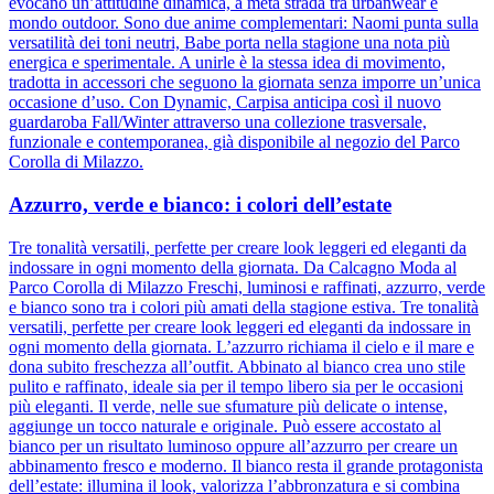
evocano un’attitudine dinamica, a metà strada tra urbanwear e
mondo outdoor. Sono due anime complementari: Naomi punta sulla
versatilità dei toni neutri, Babe porta nella stagione una nota più
energica e sperimentale. A unirle è la stessa idea di movimento,
tradotta in accessori che seguono la giornata senza imporre un’unica
occasione d’uso. Con Dynamic, Carpisa anticipa così il nuovo
guardaroba Fall/Winter attraverso una collezione trasversale,
funzionale e contemporanea, già disponibile al negozio del Parco
Corolla di Milazzo.
Azzurro, verde e bianco: i colori dell’estate
Tre tonalità versatili, perfette per creare look leggeri ed eleganti da
indossare in ogni momento della giornata. Da Calcagno Moda al
Parco Corolla di Milazzo Freschi, luminosi e raffinati, azzurro, verde
e bianco sono tra i colori più amati della stagione estiva. Tre tonalità
versatili, perfette per creare look leggeri ed eleganti da indossare in
ogni momento della giornata. L’azzurro richiama il cielo e il mare e
dona subito freschezza all’outfit. Abbinato al bianco crea uno stile
pulito e raffinato, ideale sia per il tempo libero sia per le occasioni
più eleganti. Il verde, nelle sue sfumature più delicate o intense,
aggiunge un tocco naturale e originale. Può essere accostato al
bianco per un risultato luminoso oppure all’azzurro per creare un
abbinamento fresco e moderno. Il bianco resta il grande protagonista
dell’estate: illumina il look, valorizza l’abbronzatura e si combina