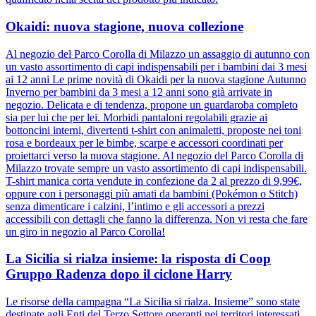
Okaidi: nuova stagione, nuova collezione
Al negozio del Parco Corolla di Milazzo un assaggio di autunno con
un vasto assortimento di capi indispensabili per i bambini dai 3 mesi
ai 12 anni Le prime novità di Okaidi per la nuova stagione Autunno
Inverno per bambini da 3 mesi a 12 anni sono già arrivate in
negozio. Delicata e di tendenza, propone un guardaroba completo
sia per lui che per lei. Morbidi pantaloni regolabili grazie ai
bottoncini interni, divertenti t-shirt con animaletti, proposte nei toni
rosa e bordeaux per le bimbe, scarpe e accessori coordinati per
proiettarci verso la nuova stagione. Al negozio del Parco Corolla di
Milazzo trovate sempre un vasto assortimento di capi indispensabili.
T-shirt manica corta vendute in confezione da 2 al prezzo di 9,99€,
oppure con i personaggi più amati da bambini (Pokémon o Stitch)
senza dimenticare i calzini, l’intimo e gli accessori a prezzi
accessibili con dettagli che fanno la differenza. Non vi resta che fare
un giro in negozio al Parco Corolla!
La Sicilia si rialza insieme: la risposta di Coop
Gruppo Radenza dopo il ciclone Harry
Le risorse della campagna “La Sicilia si rialza. Insieme” sono state
destinate agli Enti del Terzo Settore operanti nei territori interessati