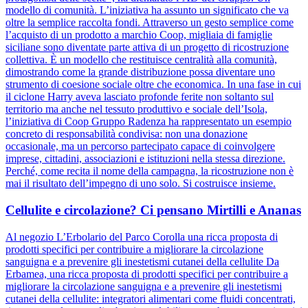
modello di comunità. L’iniziativa ha assunto un significato che va
oltre la semplice raccolta fondi. Attraverso un gesto semplice come
l’acquisto di un prodotto a marchio Coop, migliaia di famiglie
siciliane sono diventate parte attiva di un progetto di ricostruzione
collettiva. È un modello che restituisce centralità alla comunità,
dimostrando come la grande distribuzione possa diventare uno
strumento di coesione sociale oltre che economica. In una fase in cui
il ciclone Harry aveva lasciato profonde ferite non soltanto sul
territorio ma anche nel tessuto produttivo e sociale dell’Isola,
l’iniziativa di Coop Gruppo Radenza ha rappresentato un esempio
concreto di responsabilità condivisa: non una donazione
occasionale, ma un percorso partecipato capace di coinvolgere
imprese, cittadini, associazioni e istituzioni nella stessa direzione.
Perché, come recita il nome della campagna, la ricostruzione non è
mai il risultato dell’impegno di uno solo. Si costruisce insieme.
Cellulite e circolazione? Ci pensano Mirtilli e Ananas
Al negozio L’Erbolario del Parco Corolla una ricca proposta di
prodotti specifici per contribuire a migliorare la circolazione
sanguigna e a prevenire gli inestetismi cutanei della cellulite Da
Erbamea, una ricca proposta di prodotti specifici per contribuire a
migliorare la circolazione sanguigna e a prevenire gli inestetismi
cutanei della cellulite: integratori alimentari come fluidi concentrati,