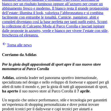
bianco per un risultato luminoso oppure all’azzurro per creare un
abbinamento fresco e moderno. Il bianco resta il grande protagonista
dell’estate: illumina il look, valorizza l’abbronzatura e si combina
facilmente con entrambe le tonalità. Camicie, pantaloni, abiti e
completi diventano così la base perfetta per tanti outfit estivi. Scopri
la collezione di Calcagno Moda al Parco Corolla e lasciati ispirare
dalle proposte in azzurro, verde e bianco per vivere l’estate con stile,
freschezza ed eleganza.
Torna alle news
Corriamo da Adidas
Per la gioia degli appassionati di sport apre il suo nuovo store
monomarca al Parco Corolla
Adidas
, azienda leader nel panorama sportivo internazionale,
specializzata nel design e nello sviluppo di footwear e apparel per gli
atleti di tutto il mondo e, per la gioia di tutti gli appassionati di sport,
ha aperto
il suo nuovo store al Parco Corolla il
7 aprile
.
Un negozio che unisce performance, stile e tecnologia per garantirti
un’esperienza di shopping personalizzata e dove potrai trovare
prodotti iconici per il dailywear e capi tecnici per aiutarti a