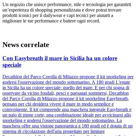
Un negozio che unisce performance, stile e tecnologia per garantirti
un’esperienza di shopping personalizzata e dove potrai trovare
prodotti iconici per il dailywear e capi tecnici per aiutarti a
migliorare le tue performance e battere ogni record.
News correlate
Con Easybreath il mare in Sicilia ha un colore
speciale
Decathlon del Parco Corolla di Milazzo propone il kit snorkeling per
godersi l'osservazione del mondo sottomarino. A 180 gradi L'estate
in Sicilia ha un colore speciale: quello del mare. E per chi sogna di
osservare da vicino fondali, pesci e paesaggi sommersi, Decathlon
del Parco Corolla di Milazzo propone il kit snorkeling Easybreath,
pensato per chi desidera vivere il mare in modo semplice e
coinvolgente. Il kit comprende una maschera integrale Easybreath e
un paio di pinne corte, una combinazione ideale per avvicinarsi allo
snorkeling e godersi l'osservazione del mondo sottomarino. La
maschera offre una visione panoramica a 180 gradi ed è dotata di un
sistema di circolazione dell'aria progettato per limitare