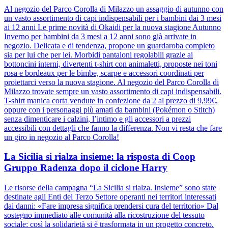
Al negozio del Parco Corolla di Milazzo un assaggio di autunno con
un vasto assortimento di capi indispensabili per i bambini dai 3 mesi
ai 12 anni Le prime novità di Okaidi per la nuova stagione Autunno
Inverno per bambini da 3 mesi a 12 anni sono già arrivate in
negozio. Delicata e di tendenza, propone un guardaroba completo
sia per lui che per lei. Morbidi pantaloni regolabili grazie ai
bottoncini interni, divertenti t-shirt con animaletti, proposte nei toni
rosa e bordeaux per le bimbe, scarpe e accessori coordinati per
proiettarci verso la nuova stagione. Al negozio del Parco Corolla di
Milazzo trovate sempre un vasto assortimento di capi indispensabili.
T-shirt manica corta vendute in confezione da 2 al prezzo di 9,99€,
oppure con i personaggi più amati da bambini (Pokémon o Stitch)
senza dimenticare i calzini, l’intimo e gli accessori a prezzi
accessibili con dettagli che fanno la differenza. Non vi resta che fare
un giro in negozio al Parco Corolla!
La Sicilia si rialza insieme: la risposta di Coop
Gruppo Radenza dopo il ciclone Harry
Le risorse della campagna “La Sicilia si rialza. Insieme” sono state
destinate agli Enti del Terzo Settore operanti nei territori interessati
dai danni: «Fare impresa significa prendersi cura del territorio» Dal
sostegno immediato alle comunità alla ricostruzione del tessuto
sociale: così la solidarietà si è trasformata in un progetto concreto.