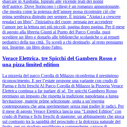
sbarcare in Australia. Ispirato alle vicende reali dei nonni
dell’autrice, Dove fioriscono i ciliegi è un romanzo appassionante,
che mostra come la potenza dell’amore possa ricostruire ciò che
prima sembrava distrutto per sempre. È iniziata "Aiutaci a crescere
regalaci un libro", l'iniziativa del cuore, pensata per accendere
l’amore per la lettura nei più piccoli, pagina dopo pagina. Per il mese
di agosto alla libreria Giunti al Punto del Parco Corolla, puoi
scegliere un libro e donarlo alle biblioteche scolastiche o ai reparti
pediatrici della tua città. Tu scegli a chi destinarlo, al resto pensiamo
noi. Insieme, un libro dopo l'altro.
Verace Elettrica, tre Spicchi del Gambero Rosso e
una pizza limited edition
La pizzeria del parco Corolla di Milazzo riconferma il prestigioso
riconoscimento. E per l’estate propone una variante con crudo di
Parma e fichi freschi Al Parco Corolla di Milazzo la Pizzeria Verace
Elettrica continua a far parlare di sé. Tre spicchi Gambero Rosso
premiano un impasto che rispetta la tradizione napoletana a lunga
lievitazione, materie prime selezionate, unita a un’energia
contemporanea che ama sperimentare senza mai tradire le radici. Per
il mese di agosto Verace Elettrica lancia una “Limited Edition” con
crudo di Parma e fichi freschi di stagione: un abbinamento che gioca
sul contrasto tra la sapidità del prosciutto e la dolcezza naturale del
frutto, per un risultato equilibrato e sorprendente, capace di