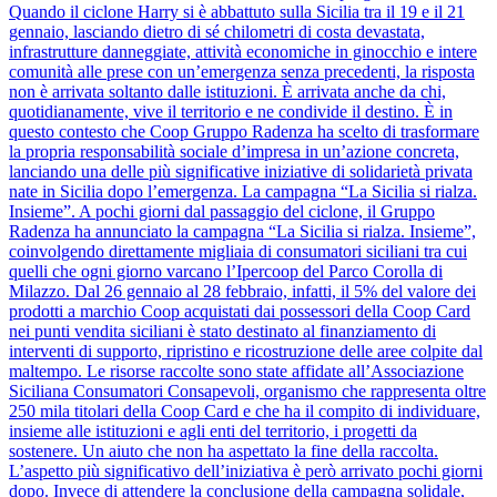
Quando il ciclone Harry si è abbattuto sulla Sicilia tra il 19 e il 21
gennaio, lasciando dietro di sé chilometri di costa devastata,
infrastrutture danneggiate, attività economiche in ginocchio e intere
comunità alle prese con un’emergenza senza precedenti, la risposta
non è arrivata soltanto dalle istituzioni. È arrivata anche da chi,
quotidianamente, vive il territorio e ne condivide il destino. È in
questo contesto che Coop Gruppo Radenza ha scelto di trasformare
la propria responsabilità sociale d’impresa in un’azione concreta,
lanciando una delle più significative iniziative di solidarietà privata
nate in Sicilia dopo l’emergenza. La campagna “La Sicilia si rialza.
Insieme”. A pochi giorni dal passaggio del ciclone, il Gruppo
Radenza ha annunciato la campagna “La Sicilia si rialza. Insieme”,
coinvolgendo direttamente migliaia di consumatori siciliani tra cui
quelli che ogni giorno varcano l’Ipercoop del Parco Corolla di
Milazzo. Dal 26 gennaio al 28 febbraio, infatti, il 5% del valore dei
prodotti a marchio Coop acquistati dai possessori della Coop Card
nei punti vendita siciliani è stato destinato al finanziamento di
interventi di supporto, ripristino e ricostruzione delle aree colpite dal
maltempo. Le risorse raccolte sono state affidate all’Associazione
Siciliana Consumatori Consapevoli, organismo che rappresenta oltre
250 mila titolari della Coop Card e che ha il compito di individuare,
insieme alle istituzioni e agli enti del territorio, i progetti da
sostenere. Un aiuto che non ha aspettato la fine della raccolta.
L’aspetto più significativo dell’iniziativa è però arrivato pochi giorni
dopo. Invece di attendere la conclusione della campagna solidale,