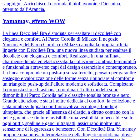
sanguigni. Arricchisce la formula il bioflavonoide Diosmina,
ottenuto dall’Arancia.
Yamamay, effetto WOW
La linea Décolleté Bra è studiata per esaltare il décolleté con
eleganza e comfort. Al Parco Corolla di Milazzo Il negozio
Yamamay del Parco Corolla di Milazzo amplia la propria offerta
lingerie con Décolleté Bra, una nuova linea studiata per esaltare il
décolleté con eleganza e comfort. Realizzata in una raffinata
charmeuse lucida ed elasticizzata, la collezione combina femminilità
e funzionalità attraverso capi dal design essenziale e contemporaneo.
La linea comprende un push-up senza ferretto, pensato per garantire
sostegno e valorizzazione delle forme senza rinunciare al comfort e
un triangolo push-up dall’allure moderna e sofisticata. Completano
la proposta slip e brasiliana, coordinati. Tutti i modelli sono
disponibili al Parco Corolla nelle classiche tonalità bronze e nero.
Grande attenzione è stata inoltre dedicata al comfort: la collezione è
stata infatti sviluppata con l’innovativa tecnologia bonding
ultrapiatta, che grazie all’assenza di elastici a diretto contatto con la
pelle garantisce finiture invisibili e una vestibilità impeccabile sotto
ogni outfit, spalline e ganci ultrapiatti, assicurano inoltre una
sensazione di leggerezza e benessere. Con Décolleté Bra, Yamamay
propone una nuova interpretazione della lingerie quotidiana, dove