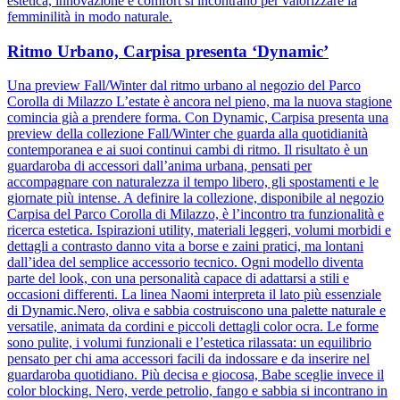
estetica, innovazione e comfort si incontrano per valorizzare la
femminilità in modo naturale.
Ritmo Urbano, Carpisa presenta ‘Dynamic’
Una preview Fall/Winter dal ritmo urbano al negozio del Parco
Corolla di Milazzo L’estate è ancora nel pieno, ma la nuova stagione
comincia già a prendere forma. Con Dynamic, Carpisa presenta una
preview della collezione Fall/Winter che guarda alla quotidianità
contemporanea e ai suoi continui cambi di ritmo. Il risultato è un
guardaroba di accessori dall’anima urbana, pensati per
accompagnare con naturalezza il tempo libero, gli spostamenti e le
giornate più intense. A definire la collezione, disponibile al negozio
Carpisa del Parco Corolla di Milazzo, è l’incontro tra funzionalità e
ricerca estetica. Ispirazioni utility, materiali leggeri, volumi morbidi e
dettagli a contrasto danno vita a borse e zaini pratici, ma lontani
dall’idea del semplice accessorio tecnico. Ogni modello diventa
parte del look, con una personalità capace di adattarsi a stili e
occasioni differenti. La linea Naomi interpreta il lato più essenziale
di Dynamic.Nero, oliva e sabbia costruiscono una palette naturale e
versatile, animata da cordini e piccoli dettagli color ocra. Le forme
sono pulite, i volumi funzionali e l’estetica rilassata: un equilibrio
pensato per chi ama accessori facili da indossare e da inserire nel
guardaroba quotidiano. Più decisa e giocosa, Babe sceglie invece il
color blocking. Nero, verde petrolio, fango e sabbia si incontrano in