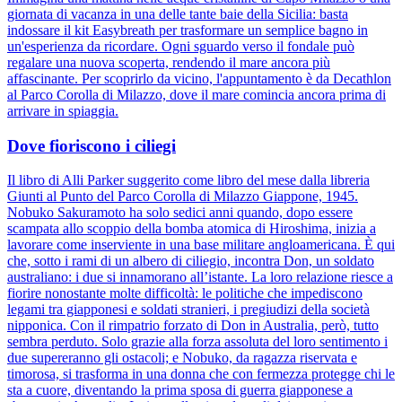
giornata di vacanza in una delle tante baie della Sicilia: basta
indossare il kit Easybreath per trasformare un semplice bagno in
un'esperienza da ricordare. Ogni sguardo verso il fondale può
regalare una nuova scoperta, rendendo il mare ancora più
affascinante. Per scoprirlo da vicino, l'appuntamento è da Decathlon
al Parco Corolla di Milazzo, dove il mare comincia ancora prima di
arrivare in spiaggia.
Dove fioriscono i ciliegi
Il libro di Alli Parker suggerito come libro del mese dalla libreria
Giunti al Punto del Parco Corolla di Milazzo Giappone, 1945.
Nobuko Sakuramoto ha solo sedici anni quando, dopo essere
scampata allo scoppio della bomba atomica di Hiroshima, inizia a
lavorare come inserviente in una base militare angloamericana. È qui
che, sotto i rami di un albero di ciliegio, incontra Don, un soldato
australiano: i due si innamorano all’istante. La loro relazione riesce a
fiorire nonostante molte difficoltà: le politiche che impediscono
legami tra giapponesi e soldati stranieri, i pregiudizi della società
nipponica. Con il rimpatrio forzato di Don in Australia, però, tutto
sembra perduto. Solo grazie alla forza assoluta del loro sentimento i
due supereranno gli ostacoli; e Nobuko, da ragazza riservata e
timorosa, si trasforma in una donna che con fermezza protegge chi le
sta a cuore, diventando la prima sposa di guerra giapponese a