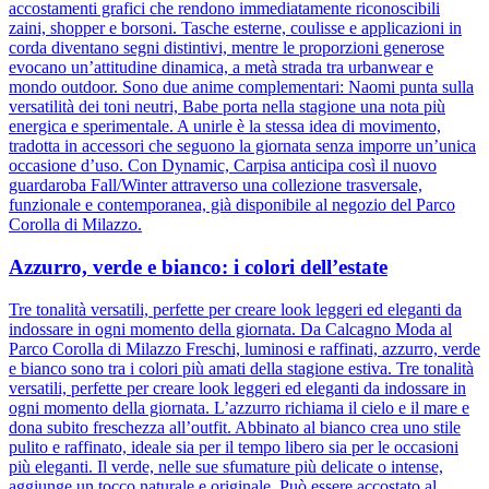
accostamenti grafici che rendono immediatamente riconoscibili
zaini, shopper e borsoni. Tasche esterne, coulisse e applicazioni in
corda diventano segni distintivi, mentre le proporzioni generose
evocano un’attitudine dinamica, a metà strada tra urbanwear e
mondo outdoor. Sono due anime complementari: Naomi punta sulla
versatilità dei toni neutri, Babe porta nella stagione una nota più
energica e sperimentale. A unirle è la stessa idea di movimento,
tradotta in accessori che seguono la giornata senza imporre un’unica
occasione d’uso. Con Dynamic, Carpisa anticipa così il nuovo
guardaroba Fall/Winter attraverso una collezione trasversale,
funzionale e contemporanea, già disponibile al negozio del Parco
Corolla di Milazzo.
Azzurro, verde e bianco: i colori dell’estate
Tre tonalità versatili, perfette per creare look leggeri ed eleganti da
indossare in ogni momento della giornata. Da Calcagno Moda al
Parco Corolla di Milazzo Freschi, luminosi e raffinati, azzurro, verde
e bianco sono tra i colori più amati della stagione estiva. Tre tonalità
versatili, perfette per creare look leggeri ed eleganti da indossare in
ogni momento della giornata. L’azzurro richiama il cielo e il mare e
dona subito freschezza all’outfit. Abbinato al bianco crea uno stile
pulito e raffinato, ideale sia per il tempo libero sia per le occasioni
più eleganti. Il verde, nelle sue sfumature più delicate o intense,
aggiunge un tocco naturale e originale. Può essere accostato al