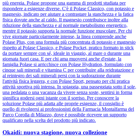
più energia. Polase propone una gamma di prodotti studiata per
rispondere a esigenze diverse. C'è il Polase Classico, con potassio e
magnesio, indicato per aiutare a contrastare la stanchezza e la fatica
fisica dovute anche al caldo. Il magnesio contribuisce inoltre alla
riduzione della stanchezza e al normale metabolismo energetico,
mentre il potassio supporta la normale funzione muscolare. Per chi
vive giornate particolarmente intense, la linea comprende anche
Polase Plus, con una formula più concentrata di potassio e magnesio
rispetto al Polase Classico, e Polase Pocket, pratico formato in stick
da portare sempre con sé, ideale in viaggio, al mare o durante una
giornata fuori casa. E per chi ama muoversi anche d'estate, la
famiglia Polase si arricchisce con Polase Hydration, formulato con
cinque sali minerali e vitamina C per contribuire alla reidratazione e
al reintegro dei sali minerali persi con la sudorazione durante
l'attività fisica leggera, e con Polase Sport, pensato per chi pratica
attività sportiva più intensa. In spiaggia, una passeggiata sotto il sole,
una pedalata o una vacanza da vivere senza soste, sentirsi in forma
significa godersi ogni istante con il sorriso. Per conoscere la
soluzione Polase più adatta alle proprie esigenze, il consiglio è
quello di rivolgersi ai professionisti della Farmacia Montalfarma del
Parco Corolla di Milazzo, dove è possibile ricevere un supporto
qualificato nella scelta del prodotto più indicato.
Okaidi: nuova stagione, nuova collezione