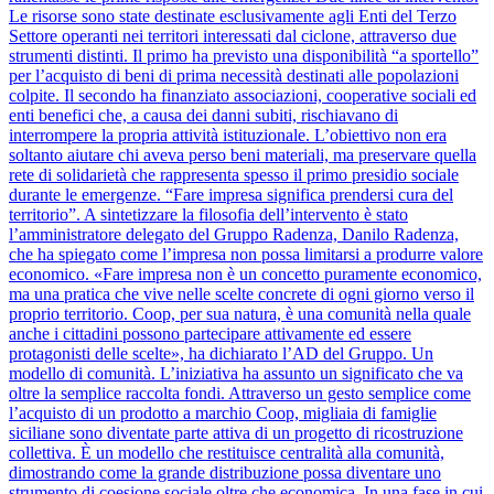
Le risorse sono state destinate esclusivamente agli Enti del Terzo
Settore operanti nei territori interessati dal ciclone, attraverso due
strumenti distinti. Il primo ha previsto una disponibilità “a sportello”
per l’acquisto di beni di prima necessità destinati alle popolazioni
colpite. Il secondo ha finanziato associazioni, cooperative sociali ed
enti benefici che, a causa dei danni subiti, rischiavano di
interrompere la propria attività istituzionale. L’obiettivo non era
soltanto aiutare chi aveva perso beni materiali, ma preservare quella
rete di solidarietà che rappresenta spesso il primo presidio sociale
durante le emergenze. “Fare impresa significa prendersi cura del
territorio”. A sintetizzare la filosofia dell’intervento è stato
l’amministratore delegato del Gruppo Radenza, Danilo Radenza,
che ha spiegato come l’impresa non possa limitarsi a produrre valore
economico. «Fare impresa non è un concetto puramente economico,
ma una pratica che vive nelle scelte concrete di ogni giorno verso il
proprio territorio. Coop, per sua natura, è una comunità nella quale
anche i cittadini possono partecipare attivamente ed essere
protagonisti delle scelte», ha dichiarato l’AD del Gruppo. Un
modello di comunità. L’iniziativa ha assunto un significato che va
oltre la semplice raccolta fondi. Attraverso un gesto semplice come
l’acquisto di un prodotto a marchio Coop, migliaia di famiglie
siciliane sono diventate parte attiva di un progetto di ricostruzione
collettiva. È un modello che restituisce centralità alla comunità,
dimostrando come la grande distribuzione possa diventare uno
strumento di coesione sociale oltre che economica. In una fase in cui