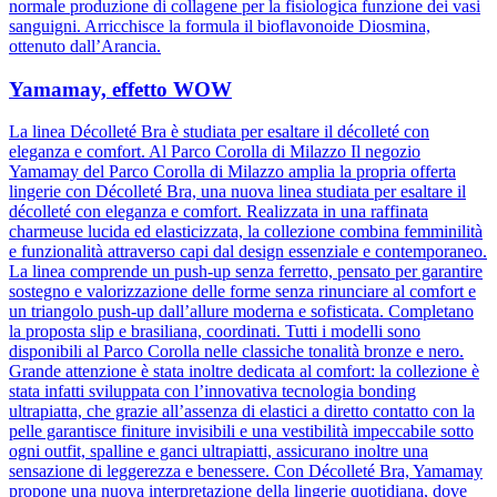
normale produzione di collagene per la fisiologica funzione dei vasi
sanguigni. Arricchisce la formula il bioflavonoide Diosmina,
ottenuto dall’Arancia.
Yamamay, effetto WOW
La linea Décolleté Bra è studiata per esaltare il décolleté con
eleganza e comfort. Al Parco Corolla di Milazzo Il negozio
Yamamay del Parco Corolla di Milazzo amplia la propria offerta
lingerie con Décolleté Bra, una nuova linea studiata per esaltare il
décolleté con eleganza e comfort. Realizzata in una raffinata
charmeuse lucida ed elasticizzata, la collezione combina femminilità
e funzionalità attraverso capi dal design essenziale e contemporaneo.
La linea comprende un push-up senza ferretto, pensato per garantire
sostegno e valorizzazione delle forme senza rinunciare al comfort e
un triangolo push-up dall’allure moderna e sofisticata. Completano
la proposta slip e brasiliana, coordinati. Tutti i modelli sono
disponibili al Parco Corolla nelle classiche tonalità bronze e nero.
Grande attenzione è stata inoltre dedicata al comfort: la collezione è
stata infatti sviluppata con l’innovativa tecnologia bonding
ultrapiatta, che grazie all’assenza di elastici a diretto contatto con la
pelle garantisce finiture invisibili e una vestibilità impeccabile sotto
ogni outfit, spalline e ganci ultrapiatti, assicurano inoltre una
sensazione di leggerezza e benessere. Con Décolleté Bra, Yamamay
propone una nuova interpretazione della lingerie quotidiana, dove