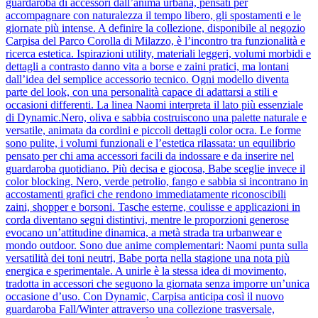
guardaroba di accessori dall’anima urbana, pensati per
accompagnare con naturalezza il tempo libero, gli spostamenti e le
giornate più intense. A definire la collezione, disponibile al negozio
Carpisa del Parco Corolla di Milazzo, è l’incontro tra funzionalità e
ricerca estetica. Ispirazioni utility, materiali leggeri, volumi morbidi e
dettagli a contrasto danno vita a borse e zaini pratici, ma lontani
dall’idea del semplice accessorio tecnico. Ogni modello diventa
parte del look, con una personalità capace di adattarsi a stili e
occasioni differenti. La linea Naomi interpreta il lato più essenziale
di Dynamic.Nero, oliva e sabbia costruiscono una palette naturale e
versatile, animata da cordini e piccoli dettagli color ocra. Le forme
sono pulite, i volumi funzionali e l’estetica rilassata: un equilibrio
pensato per chi ama accessori facili da indossare e da inserire nel
guardaroba quotidiano. Più decisa e giocosa, Babe sceglie invece il
color blocking. Nero, verde petrolio, fango e sabbia si incontrano in
accostamenti grafici che rendono immediatamente riconoscibili
zaini, shopper e borsoni. Tasche esterne, coulisse e applicazioni in
corda diventano segni distintivi, mentre le proporzioni generose
evocano un’attitudine dinamica, a metà strada tra urbanwear e
mondo outdoor. Sono due anime complementari: Naomi punta sulla
versatilità dei toni neutri, Babe porta nella stagione una nota più
energica e sperimentale. A unirle è la stessa idea di movimento,
tradotta in accessori che seguono la giornata senza imporre un’unica
occasione d’uso. Con Dynamic, Carpisa anticipa così il nuovo
guardaroba Fall/Winter attraverso una collezione trasversale,