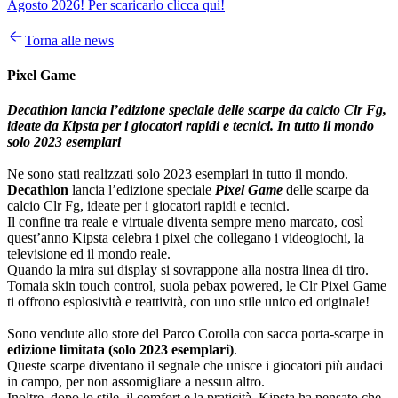
Agosto 2026! Per scaricarlo clicca qui!
Torna alle news
Pixel Game
Decathlon lancia l’edizione speciale delle scarpe da calcio Clr Fg,
ideate da Kipsta per i giocatori rapidi e tecnici. In tutto il mondo
solo 2023 esemplari
Ne sono stati realizzati solo 2023 esemplari in tutto il mondo.
Decathlon
lancia l’edizione speciale
Pixel Game
delle scarpe da
calcio Clr Fg, ideate per i giocatori rapidi e tecnici.
Il confine tra reale e virtuale diventa sempre meno marcato, così
quest’anno Kipsta celebra i pixel che collegano i videogiochi, la
televisione ed il mondo reale.
Quando la mira sui display si sovrappone alla nostra linea di tiro.
Tomaia skin touch control, suola pebax powered, le Clr Pixel Game
ti offrono esplosività e reattività, con uno stile unico ed originale!
Sono vendute allo store del Parco Corolla con sacca porta-scarpe in
edizione limitata (solo 2023 esemplari)
.
Queste scarpe diventano il segnale che unisce i giocatori più audaci
in campo, per non assomigliare a nessun altro.
Inoltre, dopo lo stile, il comfort e la praticità, Kipsta ha pensato che