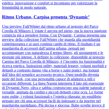
estetica, innovazione e comfort si incontrano per valorizzare la
femminilità in modo naturale.
Ritmo Urbano, Carpisa presenta ‘Dynamic’
Una preview Fall/Winter dal ritmo urbano al negozio del Parco
Corolla di Milazzo L’estate è ancora nel pieno, ma la nuova stagione
comincia già a prendere forma. Con Dynamic, Carpisa presenta una
preview della collezione Fall/Winter che guarda alla quotidianità
contemporanea e ai suoi continui cambi di ritmo. Il risultato è un
guardaroba di accessori dall’anima urbana, pensati per
accompagnare con naturalezza il tempo libero, gli spostamenti e le
giornate più intense. A definire la collezione, disponibile al negozio
Carpisa del Parco Corolla di Milazzo, è l’incontro tra funzionalità e
ricerca estetica. Ispirazioni utility, materiali leggeri, volumi morbidi e
dettagli a contrasto danno vita a borse e zaini pratici, ma lontani
dall’idea del semplice accessorio tecnico. Ogni modello diventa
parte del look, con una personalità capace di adattarsi a stili e
occasioni differenti. La linea Naomi interpreta il lato più essenziale
di Dynamic.Nero, oliva e sabbia costruiscono una palette naturale e
versatile, animata da cordini e piccoli dettagli color ocra. Le forme
sono pulite, i volumi funzionali e l’estetica rilassata: un equilibrio
pensato per chi ama accessori facili da indossare e da inserire nel
guardaroba quotidiano. Più decisa e giocosa, Babe sceglie invece il