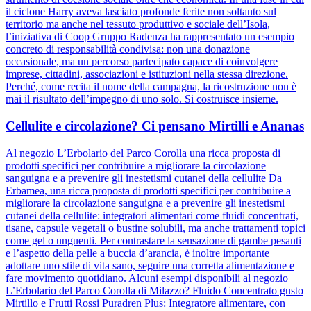
il ciclone Harry aveva lasciato profonde ferite non soltanto sul
territorio ma anche nel tessuto produttivo e sociale dell’Isola,
l’iniziativa di Coop Gruppo Radenza ha rappresentato un esempio
concreto di responsabilità condivisa: non una donazione
occasionale, ma un percorso partecipato capace di coinvolgere
imprese, cittadini, associazioni e istituzioni nella stessa direzione.
Perché, come recita il nome della campagna, la ricostruzione non è
mai il risultato dell’impegno di uno solo. Si costruisce insieme.
Cellulite e circolazione? Ci pensano Mirtilli e Ananas
Al negozio L’Erbolario del Parco Corolla una ricca proposta di
prodotti specifici per contribuire a migliorare la circolazione
sanguigna e a prevenire gli inestetismi cutanei della cellulite Da
Erbamea, una ricca proposta di prodotti specifici per contribuire a
migliorare la circolazione sanguigna e a prevenire gli inestetismi
cutanei della cellulite: integratori alimentari come fluidi concentrati,
tisane, capsule vegetali o bustine solubili, ma anche trattamenti topici
come gel o unguenti. Per contrastare la sensazione di gambe pesanti
e l’aspetto della pelle a buccia d’arancia, è inoltre importante
adottare uno stile di vita sano, seguire una corretta alimentazione e
fare movimento quotidiano. Alcuni esempi disponibili al negozio
L’Erbolario del Parco Corolla di Milazzo? Fluido Concentrato gusto
Mirtillo e Frutti Rossi Puradren Plus: Integratore alimentare, con