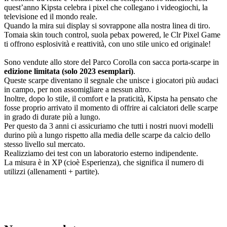
quest’anno Kipsta celebra i pixel che collegano i videogiochi, la
televisione ed il mondo reale.
Quando la mira sui display si sovrappone alla nostra linea di tiro.
Tomaia skin touch control, suola pebax powered, le Clr Pixel Game
ti offrono esplosività e reattività, con uno stile unico ed originale!
Sono vendute allo store del Parco Corolla con sacca porta-scarpe in
edizione limitata (solo 2023 esemplari)
.
Queste scarpe diventano il segnale che unisce i giocatori più audaci
in campo, per non assomigliare a nessun altro.
Inoltre, dopo lo stile, il comfort e la praticità, Kipsta ha pensato che
fosse proprio arrivato il momento di offrire ai calciatori delle scarpe
in grado di durate più a lungo.
Per questo da 3 anni ci assicuriamo che tutti i nostri nuovi modelli
durino più a lungo rispetto alla media delle scarpe da calcio dello
stesso livello sul mercato.
Realizziamo dei test con un laboratorio esterno indipendente.
La misura è in XP (cioè Esperienza), che significa il numero di
utilizzi (allenamenti + partite).