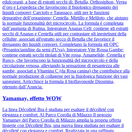
edulcoranti, a base di estratti secchi di: Betulla, Orthosiphon, Verga
d’oro e Lespedeza che favoriscono il fisiologico drenaggio dei
liquidi corporei; Carciofo e Tarassaco, utili per le funzioni
depurative dell’organismo; Centella, Mirtillo e Meliloto, che aiutano
la normale funzionalità del microcircolo. La formula è completata
dall’aggiunta di Rutina. Integratore Ananas Cell: contiene gli estratti
secchi di Ananas e Centella utili per contrastare gli inestetismi della
cellulite, associati all'estratto secco di Betulla che favorisce il
drenaggio dei liquidi corporei. Completano la formula gli OPC
(Proantocianidine da semi d'Uva). Integratore Vite Rossa Gambe:
contiene estratti secchi titolati di Vite rossa, Amamelide, Centella e
Rusco, che favoriscono la funzionalità del microcircolo e della
circolazione venosa, alleviando la sensazione di pesantezza alle
gambe, associati a Vitamina C (da Rosa canina) che contribuisce alla
normale produzione di collagene per la fisiologica funzione dei vasi
sanguigni. Arricchisce la formula il bioflavonoide Diosmina,
ottenuto dall’Arancia.
Yamamay, effetto WOW
La linea Décolleté Bra è studiata per esaltare il décolleté con
eleganza e comfort. Al Parco Corolla di Milazzo Il negozio
Yamamay del Parco Corolla di Milazzo amplia la propria offerta
lingerie con Décolleté Bra, una nuova linea studiata per esaltare il
décolleté con eleganza e comfort. Realizzata in una raffinata