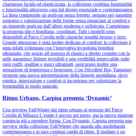
charmeuse lucida ed elasticizzata, la collezione combina femminilità
e funzionalità attraverso capi dal design essenziale e contemporaneo.
La linea comprende un push-up senza ferretto, pensato per garantire
sostegno e valorizzazione delle forme senza rinunciare al comfort e
un triangolo push-up dall’allure moderna e sofisticata. Completano
la proposta slip e brasiliana, coordinati. Tutti i modelli sono
disponibili al Parco Corolla nelle classiche tonalità bronze e nero.
Grande attenzione è stata inoltre dedicata al comfort: la collezione è
stata infatti sviluppata con l’innovativa tecnologia bonding
ultrapiatta, che grazie all’assenza di elastici a diretto contatto con la
pelle garantisce finiture invisibili e una vestibilità impeccabile sotto
ogni outfit, spalline e ganci ultrapiatti, assicurano inoltre una
sensazione di leggerezza e benessere. Con Décolleté Bra, Yamamay
propone una nuova interpretazione della lingerie quotidiana, dove
estetica, innovazione e comfort si incontrano per valorizzare la
femminilità in modo naturale.
Ritmo Urbano, Carpisa presenta ‘Dynamic’
Una preview Fall/Winter dal ritmo urbano al negozio del Parco
Corolla di Milazzo L’estate è ancora nel pieno, ma la nuova stagione
comincia già a prendere forma. Con Dynamic, Carpisa presenta una
preview della collezione Fall/Winter che guarda alla quotidianità
contemporanea e ai suoi continui cambi di ritmo. Il risultato è un