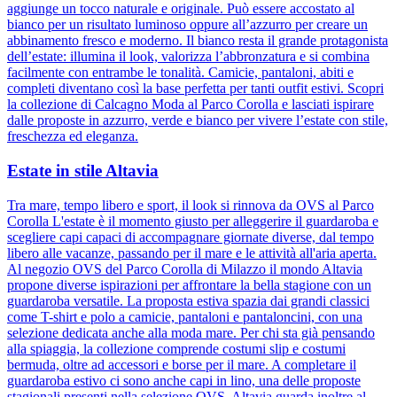
aggiunge un tocco naturale e originale. Può essere accostato al
bianco per un risultato luminoso oppure all’azzurro per creare un
abbinamento fresco e moderno. Il bianco resta il grande protagonista
dell’estate: illumina il look, valorizza l’abbronzatura e si combina
facilmente con entrambe le tonalità. Camicie, pantaloni, abiti e
completi diventano così la base perfetta per tanti outfit estivi. Scopri
la collezione di Calcagno Moda al Parco Corolla e lasciati ispirare
dalle proposte in azzurro, verde e bianco per vivere l’estate con stile,
freschezza ed eleganza.
Estate in stile Altavia
Tra mare, tempo libero e sport, il look si rinnova da OVS al Parco
Corolla L'estate è il momento giusto per alleggerire il guardaroba e
scegliere capi capaci di accompagnare giornate diverse, dal tempo
libero alle vacanze, passando per il mare e le attività all'aria aperta.
Al negozio OVS del Parco Corolla di Milazzo il mondo Altavia
propone diverse ispirazioni per affrontare la bella stagione con un
guardaroba versatile. La proposta estiva spazia dai grandi classici
come T-shirt e polo a camicie, pantaloni e pantaloncini, con una
selezione dedicata anche alla moda mare. Per chi sta già pensando
alla spiaggia, la collezione comprende costumi slip e costumi
bermuda, oltre ad accessori e borse per il mare. A completare il
guardaroba estivo ci sono anche capi in lino, una delle proposte
stagionali presenti nella selezione OVS. Altavia guarda inoltre al