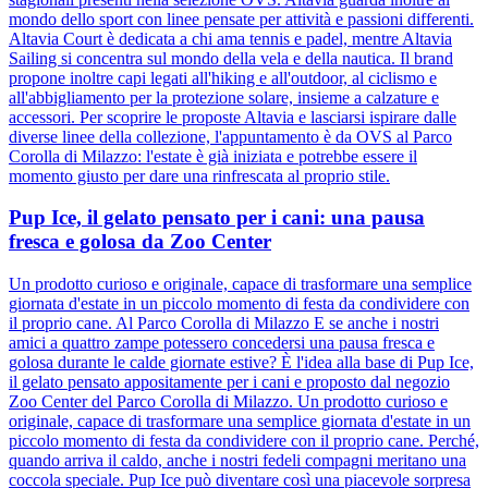
mondo dello sport con linee pensate per attività e passioni differenti.
Altavia Court è dedicata a chi ama tennis e padel, mentre Altavia
Sailing si concentra sul mondo della vela e della nautica. Il brand
propone inoltre capi legati all'hiking e all'outdoor, al ciclismo e
all'abbigliamento per la protezione solare, insieme a calzature e
accessori. Per scoprire le proposte Altavia e lasciarsi ispirare dalle
diverse linee della collezione, l'appuntamento è da OVS al Parco
Corolla di Milazzo: l'estate è già iniziata e potrebbe essere il
momento giusto per dare una rinfrescata al proprio stile.
Pup Ice, il gelato pensato per i cani: una pausa
fresca e golosa da Zoo Center
Un prodotto curioso e originale, capace di trasformare una semplice
giornata d'estate in un piccolo momento di festa da condividere con
il proprio cane. Al Parco Corolla di Milazzo E se anche i nostri
amici a quattro zampe potessero concedersi una pausa fresca e
golosa durante le calde giornate estive? È l'idea alla base di Pup Ice,
il gelato pensato appositamente per i cani e proposto dal negozio
Zoo Center del Parco Corolla di Milazzo. Un prodotto curioso e
originale, capace di trasformare una semplice giornata d'estate in un
piccolo momento di festa da condividere con il proprio cane. Perché,
quando arriva il caldo, anche i nostri fedeli compagni meritano una
coccola speciale. Pup Ice può diventare così una piacevole sorpresa