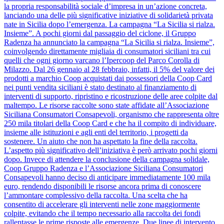
la propria responsabilità sociale d’impresa in un’azione concreta,
lanciando una delle più significative iniziative di solidarietà privata
nate in Sicilia dopo l’emergenza. La campagna “La Sicilia si rialza.
Insieme”. A pochi giorni dal passaggio del ciclone, il Gruppo
Radenza ha annunciato la campagna “La Sicilia si rialza. Insieme”,
coinvolgendo direttamente migliaia di consumatori siciliani tra cui
quelli che ogni giorno varcano l’Ipercoop del Parco Corolla di
Milazzo. Dal 26 gennaio al 28 febbraio, infatti, il 5% del valore dei
prodotti a marchio Coop acquistati dai possessori della Coop Card
nei punti vendita siciliani è stato destinato al finanziamento di
interventi di supporto, ripristino e ricostruzione delle aree colpite dal
maltempo. Le risorse raccolte sono state affidate all’Associazione
Siciliana Consumatori Consapevoli, organismo che rappresenta oltre
250 mila titolari della Coop Card e che ha il compito di individuare,
insieme alle istituzioni e agli enti del territorio, i progetti da
sostenere. Un aiuto che non ha aspettato la fine della raccolta.
L’aspetto più significativo dell’iniziativa è però arrivato pochi giorni
dopo. Invece di attendere la conclusione della campagna solidale,
Coop Gruppo Radenza e l’Associazione Siciliana Consumatori
Consapevoli hanno deciso di anticipare immediatamente 100 mila
euro, rendendo disponibili le risorse ancora prima di conoscere
l’ammontare complessivo della raccolta. Una scelta che ha
consentito di accelerare gli interventi nelle zone maggiormente
colpite, evitando che il tempo necessario alla raccolta dei fondi
rallentasse le prime risposte alle emergenze. Due linee di intervento.