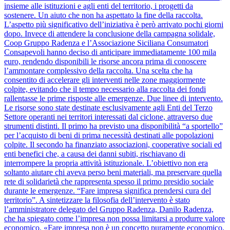
insieme alle istituzioni e agli enti del territorio, i progetti da
sostenere. Un aiuto che non ha aspettato la fine della raccolta.
L’aspetto più significativo dell’iniziativa è però arrivato pochi giorni
dopo. Invece di attendere la conclusione della campagna solidale,
Coop Gruppo Radenza e l’Associazione Siciliana Consumatori
Consapevoli hanno deciso di anticipare immediatamente 100 mila
euro, rendendo disponibili le risorse ancora prima di conoscere
l’ammontare complessivo della raccolta. Una scelta che ha
consentito di accelerare gli interventi nelle zone maggiormente
colpite, evitando che il tempo necessario alla raccolta dei fondi
rallentasse le prime risposte alle emergenze. Due linee di intervento.
Le risorse sono state destinate esclusivamente agli Enti del Terzo
Settore operanti nei territori interessati dal ciclone, attraverso due
strumenti distinti. Il primo ha previsto una disponibilità “a sportello”
per l’acquisto di beni di prima necessità destinati alle popolazioni
colpite. Il secondo ha finanziato associazioni, cooperative sociali ed
enti benefici che, a causa dei danni subiti, rischiavano di
interrompere la propria attività istituzionale. L’obiettivo non era
soltanto aiutare chi aveva perso beni materiali, ma preservare quella
rete di solidarietà che rappresenta spesso il primo presidio sociale
durante le emergenze. “Fare impresa significa prendersi cura del
territorio”. A sintetizzare la filosofia dell’intervento è stato
l’amministratore delegato del Gruppo Radenza, Danilo Radenza,
che ha spiegato come l’impresa non possa limitarsi a produrre valore
economico. «Fare impresa non è un concetto puramente economico,