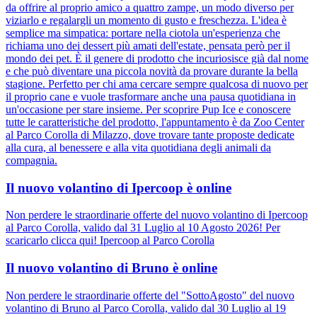
da offrire al proprio amico a quattro zampe, un modo diverso per
viziarlo e regalargli un momento di gusto e freschezza. L'idea è
semplice ma simpatica: portare nella ciotola un'esperienza che
richiama uno dei dessert più amati dell'estate, pensata però per il
mondo dei pet. È il genere di prodotto che incuriosisce già dal nome
e che può diventare una piccola novità da provare durante la bella
stagione. Perfetto per chi ama cercare sempre qualcosa di nuovo per
il proprio cane e vuole trasformare anche una pausa quotidiana in
un'occasione per stare insieme. Per scoprire Pup Ice e conoscere
tutte le caratteristiche del prodotto, l'appuntamento è da Zoo Center
al Parco Corolla di Milazzo, dove trovare tante proposte dedicate
alla cura, al benessere e alla vita quotidiana degli animali da
compagnia.
Il nuovo volantino di Ipercoop è online
Non perdere le straordinarie offerte del nuovo volantino di Ipercoop
al Parco Corolla, valido dal 31 Luglio al 10 Agosto 2026! Per
scaricarlo clicca qui! Ipercoop al Parco Corolla
Il nuovo volantino di Bruno è online
Non perdere le straordinarie offerte del "SottoAgosto" del nuovo
volantino di Bruno al Parco Corolla, valido dal 30 Luglio al 19