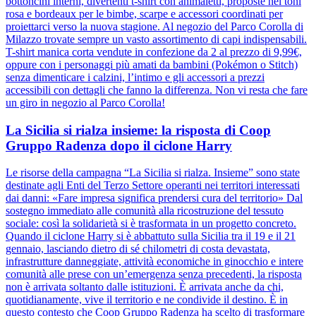
bottoncini interni, divertenti t-shirt con animaletti, proposte nei toni
rosa e bordeaux per le bimbe, scarpe e accessori coordinati per
proiettarci verso la nuova stagione. Al negozio del Parco Corolla di
Milazzo trovate sempre un vasto assortimento di capi indispensabili.
T-shirt manica corta vendute in confezione da 2 al prezzo di 9,99€,
oppure con i personaggi più amati da bambini (Pokémon o Stitch)
senza dimenticare i calzini, l’intimo e gli accessori a prezzi
accessibili con dettagli che fanno la differenza. Non vi resta che fare
un giro in negozio al Parco Corolla!
La Sicilia si rialza insieme: la risposta di Coop
Gruppo Radenza dopo il ciclone Harry
Le risorse della campagna “La Sicilia si rialza. Insieme” sono state
destinate agli Enti del Terzo Settore operanti nei territori interessati
dai danni: «Fare impresa significa prendersi cura del territorio» Dal
sostegno immediato alle comunità alla ricostruzione del tessuto
sociale: così la solidarietà si è trasformata in un progetto concreto.
Quando il ciclone Harry si è abbattuto sulla Sicilia tra il 19 e il 21
gennaio, lasciando dietro di sé chilometri di costa devastata,
infrastrutture danneggiate, attività economiche in ginocchio e intere
comunità alle prese con un’emergenza senza precedenti, la risposta
non è arrivata soltanto dalle istituzioni. È arrivata anche da chi,
quotidianamente, vive il territorio e ne condivide il destino. È in
questo contesto che Coop Gruppo Radenza ha scelto di trasformare