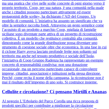
ma una pratica che vive nelle scelte concrete di ogni giorno verso il
proprio territorio. Coop, per sua natura, è una comunità nella quale
anche i cittadini possono partecipare attivamente ed essere
protagonisti delle scelte», ha dichiarato l’AD del Gruppo. Un
modello di comunità. L’iniziativa ha assunto un significato che va
oltre la semplice raccolta fondi. Attraverso un gesto semplice come
l’acquisto di un prodotto a marchio Coop, migliaia di famiglie
siciliane sono diventate parte attiva di un progetto di ricostruzione
collettiva. È un modello che restituisce centralità alla comunità,
dimostrando come la grande distribuzione possa diventare uno
strumento di coesione sociale oltre che economica. In una fase in cui
il ciclone Harry aveva lasciato profonde ferite non soltanto sul
territorio ma anche nel tessuto produttivo e sociale dell’Isola,
l’iniziativa di Coop Gruppo Radenza ha rappresentato un esempio
concreto di responsabilità condivisa: non una donazione
occasionale, ma un percorso partecipato capace di coinvolgere
imprese, cittadini, associazioni e istituzioni nella stessa direzione.
Perché, come recita il nome della campagna, la ricostruzione non è
mai il risultato dell’impegno di uno solo. Si costruisce insieme.
Cellulite e circolazione? Ci pensano Mirtilli e Ananas
Al negozio L’Erbolario del Parco Corolla una ricca proposta di
prodotti specifici per contribuire a migliorare la circolazione