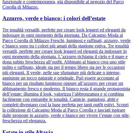
funzionale e contemporanea, già disponibile al negozio del Parco
Corolla di Milazzo.
Azzurro, verde e bianco: i colori dell’estate
Tre tonalità versatili, perfette per creare look leggeri ed eleganti da
indossare in ogni momento della giornata. Da Calcagno Moda al
Parco Corolla di Milazzo Freschi, luminosi e raffinati, azzurro, verde
e bianco sono tra i colori più amati della stagione estiva. Tre tonalità
versatili, perfette per creare look leggeri ed eleganti da indossare in
ogni momento della giornata. L’azzurro richiama il cielo e il mare e
dona subito freschezza all’outfit. Abbinato al bianco crea uno stile
pulito e raffinato, ideale sia per il tempo libero sia per le occasioni
più eleganti. Il verde, nelle sue sfumature più delicate o intense,
aggiunge un tocco naturale e originale. Può essere accostato al
bianco per un risultato luminoso oppure all’azzurro per creare un
abbinamento fresco e moderno. Il bianco resta il grande protagonista
dell’estate: illumina il look, valorizza l’abbronzatura e si combina
facilmente con entrambe le tonalità. Camicie, pantaloni, abiti e
completi diventano così la base perfetta per tanti outfit estivi. Scopri
la collezione di Calcagno Moda al Parco Corolla e lasciati ispirare
dalle proposte in azzurro, verde e bianco per vivere l’estate con stile,
freschezza ed eleganza.
Estate in stile Altavia