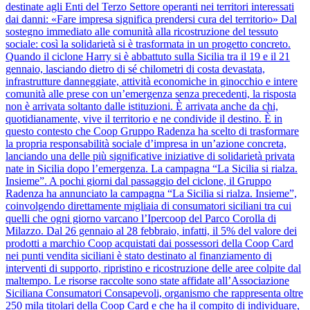
destinate agli Enti del Terzo Settore operanti nei territori interessati
dai danni: «Fare impresa significa prendersi cura del territorio» Dal
sostegno immediato alle comunità alla ricostruzione del tessuto
sociale: così la solidarietà si è trasformata in un progetto concreto.
Quando il ciclone Harry si è abbattuto sulla Sicilia tra il 19 e il 21
gennaio, lasciando dietro di sé chilometri di costa devastata,
infrastrutture danneggiate, attività economiche in ginocchio e intere
comunità alle prese con un’emergenza senza precedenti, la risposta
non è arrivata soltanto dalle istituzioni. È arrivata anche da chi,
quotidianamente, vive il territorio e ne condivide il destino. È in
questo contesto che Coop Gruppo Radenza ha scelto di trasformare
la propria responsabilità sociale d’impresa in un’azione concreta,
lanciando una delle più significative iniziative di solidarietà privata
nate in Sicilia dopo l’emergenza. La campagna “La Sicilia si rialza.
Insieme”. A pochi giorni dal passaggio del ciclone, il Gruppo
Radenza ha annunciato la campagna “La Sicilia si rialza. Insieme”,
coinvolgendo direttamente migliaia di consumatori siciliani tra cui
quelli che ogni giorno varcano l’Ipercoop del Parco Corolla di
Milazzo. Dal 26 gennaio al 28 febbraio, infatti, il 5% del valore dei
prodotti a marchio Coop acquistati dai possessori della Coop Card
nei punti vendita siciliani è stato destinato al finanziamento di
interventi di supporto, ripristino e ricostruzione delle aree colpite dal
maltempo. Le risorse raccolte sono state affidate all’Associazione
Siciliana Consumatori Consapevoli, organismo che rappresenta oltre
250 mila titolari della Coop Card e che ha il compito di individuare,