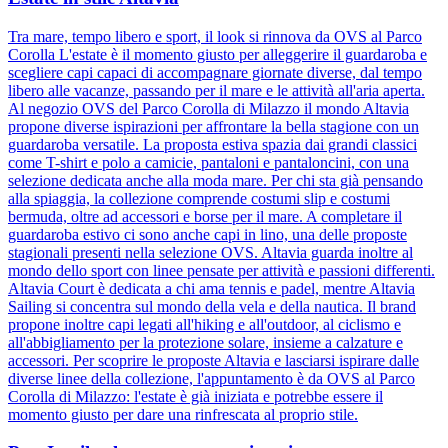
Tra mare, tempo libero e sport, il look si rinnova da OVS al Parco
Corolla L'estate è il momento giusto per alleggerire il guardaroba e
scegliere capi capaci di accompagnare giornate diverse, dal tempo
libero alle vacanze, passando per il mare e le attività all'aria aperta.
Al negozio OVS del Parco Corolla di Milazzo il mondo Altavia
propone diverse ispirazioni per affrontare la bella stagione con un
guardaroba versatile. La proposta estiva spazia dai grandi classici
come T-shirt e polo a camicie, pantaloni e pantaloncini, con una
selezione dedicata anche alla moda mare. Per chi sta già pensando
alla spiaggia, la collezione comprende costumi slip e costumi
bermuda, oltre ad accessori e borse per il mare. A completare il
guardaroba estivo ci sono anche capi in lino, una delle proposte
stagionali presenti nella selezione OVS. Altavia guarda inoltre al
mondo dello sport con linee pensate per attività e passioni differenti.
Altavia Court è dedicata a chi ama tennis e padel, mentre Altavia
Sailing si concentra sul mondo della vela e della nautica. Il brand
propone inoltre capi legati all'hiking e all'outdoor, al ciclismo e
all'abbigliamento per la protezione solare, insieme a calzature e
accessori. Per scoprire le proposte Altavia e lasciarsi ispirare dalle
diverse linee della collezione, l'appuntamento è da OVS al Parco
Corolla di Milazzo: l'estate è già iniziata e potrebbe essere il
momento giusto per dare una rinfrescata al proprio stile.