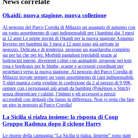
News correlate
Okaidi: nuova stagione, nuova collezione
Al negozio del Parco Corolla di Milazzo un assaggio di autunno con
un vasto assortimento di capi indispensabili per i bambini dai 3 mesi
ai 12 anni Le prime novità di Okaidi per la nuova stagione Autunno
Inverno per bambini da 3 mesi a 12 anni sono già arrivate in
negozio. Delicata e di tendenza, propone un guardaroba completo
sia per lui che per lei. Morbidi pantaloni regolabili grazie ai
bottoncini interni, divertenti t-shirt con animaletti, proposte nei toni
rosa e bordeaux per le bimbe, scarpe e accessori coordinati per
proiettarci verso la nuova stagione. Al negozio del Parco Corolla di
Milazzo trovate sempre un vasto assortimento di capi indispensabili.
T-shirt manica corta vendute in confezione da 2 al prezzo di 9,99€,
oppure con i personaggi più amati da bambini (Pokémon o Stitch)
senza dimenticare i calzini, l’intimo e gli accessori a prezzi
accessibili con dettagli che fanno la differenza. Non vi resta che fare
un giro in negozio al Parco Corolla!
La Sicilia si rialza insieme: la risposta di Coop
Gruppo Radenza dopo il ciclone Harry
Le risorse della campagna “La Sicilia si rialza. Insieme” sono state