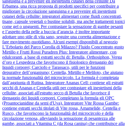
sanguigna e a prevenire gli inestetismi cutanei della cellulite Da
Erbamea, una ricca proposta di prodotti specifici per contribuire a
migliorare la circolazione sanguigna e a prevenire gli inestetismi
cutanei della cellulite: integratori alimentari come fluidi concentrati,
tisane, capsule vegetali o bustine solubili, ma anche trattamenti topici
come gel o unguenti. Per contrastare la sensazione di gambe pesanti
e l’aspetto della pelle a buccia d’arancia, è inoltre importante
adottare uno stile di vita sano, seguire una corretta alimentazione e
fare movimento quotidiano. Alcuni esempi disponibili al negozio
L’Erbolario del Parco Corolla di Milazzo? Fluido Concentrato gusto
Mirtillo e Frutti Rossi Puradren Plus: Integratore alimentare, con
edulcoranti, a base di estratti secchi di: Betulla, Orthosiphon, Verga
d’oro e Lespedeza che favoriscono il fisiologico drenaggio dei
liquidi corporei; Carciofo e Tarassaco, utili per le funzioni
depurative dell’organismo; Centella, Mirtillo e Meliloto, che aiutano
la normale funzionalità del microcircolo. La formula è completata
dall’aggiunta di Rutina. Integratore Ananas Cell: contiene gli estratti
secchi di Ananas e Centella utili per contrastare gli inestetismi della
cellulite, associati all'estratto secco di Betulla che favorisce il
drenaggio dei liquidi corporei. Completano la formula gli OPC
(Proantocianidine da semi d'Uva). Integratore Vite Rossa Gambe:
contiene estratti secchi titolati di Vite rossa, Amamelide, Centella e
Rusco, che favoriscono la funzionalità del microcircolo e della
circolazione venosa, alleviando la sensazione di pesantezza alle
gambe, associati a Vitamina C (da Rosa canina) che contribuisce alla