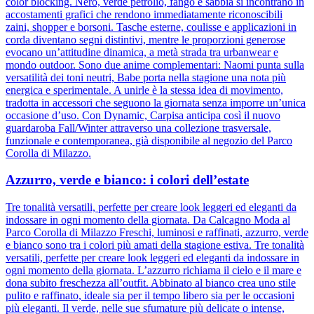
color blocking. Nero, verde petrolio, fango e sabbia si incontrano in
accostamenti grafici che rendono immediatamente riconoscibili
zaini, shopper e borsoni. Tasche esterne, coulisse e applicazioni in
corda diventano segni distintivi, mentre le proporzioni generose
evocano un’attitudine dinamica, a metà strada tra urbanwear e
mondo outdoor. Sono due anime complementari: Naomi punta sulla
versatilità dei toni neutri, Babe porta nella stagione una nota più
energica e sperimentale. A unirle è la stessa idea di movimento,
tradotta in accessori che seguono la giornata senza imporre un’unica
occasione d’uso. Con Dynamic, Carpisa anticipa così il nuovo
guardaroba Fall/Winter attraverso una collezione trasversale,
funzionale e contemporanea, già disponibile al negozio del Parco
Corolla di Milazzo.
Azzurro, verde e bianco: i colori dell’estate
Tre tonalità versatili, perfette per creare look leggeri ed eleganti da
indossare in ogni momento della giornata. Da Calcagno Moda al
Parco Corolla di Milazzo Freschi, luminosi e raffinati, azzurro, verde
e bianco sono tra i colori più amati della stagione estiva. Tre tonalità
versatili, perfette per creare look leggeri ed eleganti da indossare in
ogni momento della giornata. L’azzurro richiama il cielo e il mare e
dona subito freschezza all’outfit. Abbinato al bianco crea uno stile
pulito e raffinato, ideale sia per il tempo libero sia per le occasioni
più eleganti. Il verde, nelle sue sfumature più delicate o intense,