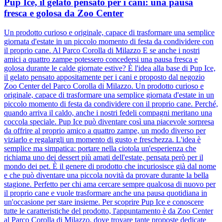
Pup Ice, il gelato pensato per i cani: una pausa
fresca e golosa da Zoo Center
Un prodotto curioso e originale, capace di trasformare una semplice
giornata d'estate in un piccolo momento di festa da condividere con
il proprio cane. Al Parco Corolla di Milazzo E se anche i nostri
amici a quattro zampe potessero concedersi una pausa fresca e
golosa durante le calde giornate estive? È l'idea alla base di Pup Ice,
il gelato pensato appositamente per i cani e proposto dal negozio
Zoo Center del Parco Corolla di Milazzo. Un prodotto curioso e
originale, capace di trasformare una semplice giornata d'estate in un
piccolo momento di festa da condividere con il proprio cane. Perché,
quando arriva il caldo, anche i nostri fedeli compagni meritano una
coccola speciale. Pup Ice può diventare così una piacevole sorpresa
da offrire al proprio amico a quattro zampe, un modo diverso per
viziarlo e regalargli un momento di gusto e freschezza. L'idea è
semplice ma simpatica: portare nella ciotola un'esperienza che
richiama uno dei dessert più amati dell'estate, pensata però per il
mondo dei pet. È il genere di prodotto che incuriosisce già dal nome
e che può diventare una piccola novità da provare durante la bella
stagione. Perfetto per chi ama cercare sempre qualcosa di nuovo per
il proprio cane e vuole trasformare anche una pausa quotidiana in
un'occasione per stare insieme. Per scoprire Pup Ice e conoscere
tutte le caratteristiche del prodotto, l'appuntamento è da Zoo Center
al Parco Corolla di Milazzo, dove trovare tante proposte dedicate