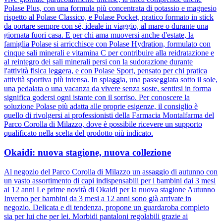
Polase Plus, con una formula più concentrata di potassio e magnesio
rispetto al Polase Classico, e Polase Pocket, pratico formato in stick
da portare sempre con sé, ideale in viaggio, al mare o durante una
giornata fuori casa. E per chi ama muoversi anche d'estate, la
famiglia Polase si arricchisce con Polase Hydration, formulato con
cinque sali minerali e vitamina C per contribuire alla reidratazione e
al reintegro dei sali minerali persi con la sudorazione durante
l'attività fisica leggera, e con Polase Sport, pensato per chi pratica
attività sportiva più intensa. In spiaggia, una passeggiata sotto il sole,
una pedalata o una vacanza da vivere senza soste, sentirsi in forma
significa godersi ogni istante con il sorriso. Per conoscere la
soluzione Polase più adatta alle proprie esigenze, il consiglio è
quello di rivolgersi ai professionisti della Farmacia Montalfarma del
Parco Corolla di Milazzo, dove è possibile ricevere un supporto
qualificato nella scelta del prodotto più indicato.
Okaidi: nuova stagione, nuova collezione
Al negozio del Parco Corolla di Milazzo un assaggio di autunno con
un vasto assortimento di capi indispensabili per i bambini dai 3 mesi
ai 12 anni Le prime novità di Okaidi per la nuova stagione Autunno
Inverno per bambini da 3 mesi a 12 anni sono già arrivate in
negozio. Delicata e di tendenza, propone un guardaroba completo
sia per lui che per lei. Morbidi pantaloni regolabili grazie ai