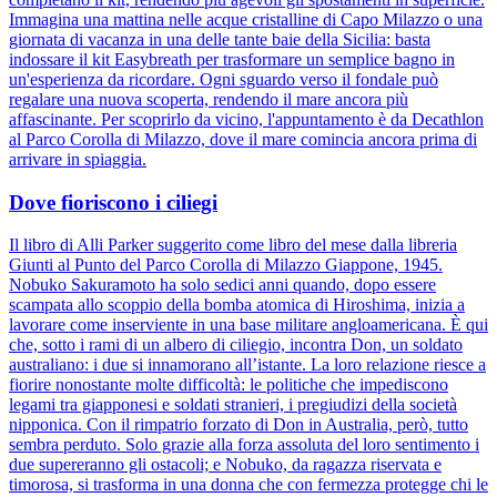
Immagina una mattina nelle acque cristalline di Capo Milazzo o una
giornata di vacanza in una delle tante baie della Sicilia: basta
indossare il kit Easybreath per trasformare un semplice bagno in
un'esperienza da ricordare. Ogni sguardo verso il fondale può
regalare una nuova scoperta, rendendo il mare ancora più
affascinante. Per scoprirlo da vicino, l'appuntamento è da Decathlon
al Parco Corolla di Milazzo, dove il mare comincia ancora prima di
arrivare in spiaggia.
Dove fioriscono i ciliegi
Il libro di Alli Parker suggerito come libro del mese dalla libreria
Giunti al Punto del Parco Corolla di Milazzo Giappone, 1945.
Nobuko Sakuramoto ha solo sedici anni quando, dopo essere
scampata allo scoppio della bomba atomica di Hiroshima, inizia a
lavorare come inserviente in una base militare angloamericana. È qui
che, sotto i rami di un albero di ciliegio, incontra Don, un soldato
australiano: i due si innamorano all’istante. La loro relazione riesce a
fiorire nonostante molte difficoltà: le politiche che impediscono
legami tra giapponesi e soldati stranieri, i pregiudizi della società
nipponica. Con il rimpatrio forzato di Don in Australia, però, tutto
sembra perduto. Solo grazie alla forza assoluta del loro sentimento i
due supereranno gli ostacoli; e Nobuko, da ragazza riservata e
timorosa, si trasforma in una donna che con fermezza protegge chi le