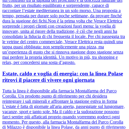
sul contrasto tra la sapidità del prosciutto e la dolcezza naturale del
frutto, per un risultato equilibrato e sorprendente, capace di
raccontare l’estate mediterranea in un solo morso. Una proposta a
tempo, pensata per durare solo poche settimane, da provare finché
dura la stagione dei fichi.Non è la prima volta che Verace Elettrica
sorprende i propri clienti con creazioni fuori menu: la voglia di
innovare, unita al rigore della tradizione, è ciò che negli anni ha
consolidato la fiducia di chi frequenta il locale. Per chi passeggia tra
le vetrine del centro commerciale, Verace Elettrica resta quindi una
tappa quasi obbligata: non semplicemente una pizza, ma
un’esperienza di gusto che si rinnova stagione dopo stagione senza
mai perdere la propria identità. Un motivo in più, tra shopping e
relax, per concedersi una sosta d’agosto.
Estate, caldo e voglia di energia: con la linea Polase
ritrovi il piacere di vivere ogni giornata
Tutta la linea è disponibile alla farmacia Montalfarma del Parco
Corolla. Un prodotto punto di riferimento per chi desidera
reintegrare i sali minerali e affrontare la stagione estiva in forma
L'estate è fatta di giornate all'aria aperta, passeggiate sul lungomare,
vacanze, sport e tanto sole. Ma il caldo e la sudorazione possono
farci sentire più affaticati proprio quando vorremmo goderci ogni
momento. Per questo, alla farmacia Montalfarma del Parco Corolla
di Milazzo è disponibile la linea Polase, da anni punto di riferimento