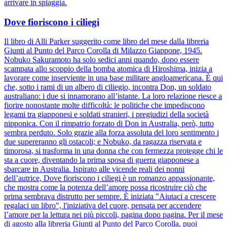
arrivare in spiaggia.
Dove fioriscono i ciliegi
Il libro di Alli Parker suggerito come libro del mese dalla libreria
Giunti al Punto del Parco Corolla di Milazzo Giappone, 1945.
Nobuko Sakuramoto ha solo sedici anni quando, dopo essere
scampata allo scoppio della bomba atomica di Hiroshima, inizia a
lavorare come inserviente in una base militare angloamericana. È qui
che, sotto i rami di un albero di ciliegio, incontra Don, un soldato
australiano: i due si innamorano all’istante. La loro relazione riesce a
fiorire nonostante molte difficoltà: le politiche che impediscono
legami tra giapponesi e soldati stranieri, i pregiudizi della società
nipponica. Con il rimpatrio forzato di Don in Australia, però, tutto
sembra perduto. Solo grazie alla forza assoluta del loro sentimento i
due supereranno gli ostacoli; e Nobuko, da ragazza riservata e
timorosa, si trasforma in una donna che con fermezza protegge chi le
sta a cuore, diventando la prima sposa di guerra giapponese a
sbarcare in Australia. Ispirato alle vicende reali dei nonni
dell’autrice, Dove fioriscono i ciliegi è un romanzo appassionante,
che mostra come la potenza dell’amore possa ricostruire ciò che
prima sembrava distrutto per sempre. È iniziata "Aiutaci a crescere
regalaci un libro", l'iniziativa del cuore, pensata per accendere
l’amore per la lettura nei più piccoli, pagina dopo pagina. Per il mese
di agosto alla libreria Giunti al Punto del Parco Corolla, puoi