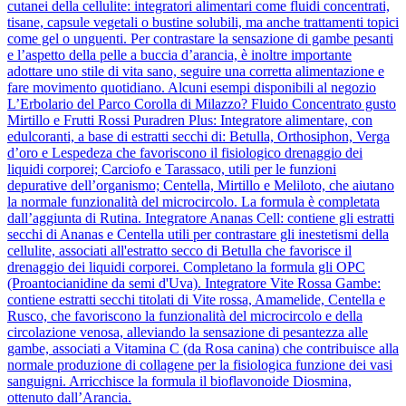
cutanei della cellulite: integratori alimentari come fluidi concentrati,
tisane, capsule vegetali o bustine solubili, ma anche trattamenti topici
come gel o unguenti. Per contrastare la sensazione di gambe pesanti
e l’aspetto della pelle a buccia d’arancia, è inoltre importante
adottare uno stile di vita sano, seguire una corretta alimentazione e
fare movimento quotidiano. Alcuni esempi disponibili al negozio
L’Erbolario del Parco Corolla di Milazzo? Fluido Concentrato gusto
Mirtillo e Frutti Rossi Puradren Plus: Integratore alimentare, con
edulcoranti, a base di estratti secchi di: Betulla, Orthosiphon, Verga
d’oro e Lespedeza che favoriscono il fisiologico drenaggio dei
liquidi corporei; Carciofo e Tarassaco, utili per le funzioni
depurative dell’organismo; Centella, Mirtillo e Meliloto, che aiutano
la normale funzionalità del microcircolo. La formula è completata
dall’aggiunta di Rutina. Integratore Ananas Cell: contiene gli estratti
secchi di Ananas e Centella utili per contrastare gli inestetismi della
cellulite, associati all'estratto secco di Betulla che favorisce il
drenaggio dei liquidi corporei. Completano la formula gli OPC
(Proantocianidine da semi d'Uva). Integratore Vite Rossa Gambe:
contiene estratti secchi titolati di Vite rossa, Amamelide, Centella e
Rusco, che favoriscono la funzionalità del microcircolo e della
circolazione venosa, alleviando la sensazione di pesantezza alle
gambe, associati a Vitamina C (da Rosa canina) che contribuisce alla
normale produzione di collagene per la fisiologica funzione dei vasi
sanguigni. Arricchisce la formula il bioflavonoide Diosmina,
ottenuto dall’Arancia.