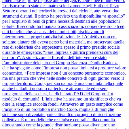
rallentasse le prime risposte alle emergenze. Due linee di intervento.
Le risorse sono state destinate esclusivamente agli Enti del Terzo
Settore operanti nei territori interessati dal ciclone, attraverso due
strumenti distinti. Il primo ha previsto una disponibilità “a sportello”
per l’acquisto di beni di prima necessità destinati alle popolazioni
colpite. Il secondo ha finanziato associazioni, cooperative sociali ed
enti benefici che, a causa dei danni subiti, rischiavano di
interrompere la propria attività istituzionale. L’obiettivo non era
soltanto aiutare chi aveva perso beni materiali, ma preservare quella
rete di solidarietà che rappresenta spesso il primo presidio sociale
durante le emergenze. “Fare impresa significa prendersi cura del
territorio”. A sintetizzare la filosofia dell’intervento è stato
l’amministratore delegato del Gruppo Radenza, Danilo Radenza,
che ha spiegato come l’impresa non possa limitarsi a produrre valore
economico. «Fare impresa non è un concetto puramente economico,
ma una pratica che vive nelle scelte concrete di ogni giorno verso il
proprio territorio. Coop, per sua natura, è una comunità nella quale
anche i cittadini possono partecipare attivamente ed essere
protagonisti delle scelte», ha dichiarato l’AD del Gruppo. Un
modello di comunità. L’iniziativa ha assunto un significato che va
oltre la semplice raccolta fondi. Attraverso un gesto semplice come
l’acquisto di un prodotto a marchio Coop, migliaia di famiglie
siciliane sono diventate parte attiva di un progetto di ricostruzione
collettiva. È un modello che restituisce centralità alla comunità,
dimostrando come la grande distribuzione possa diventare uno