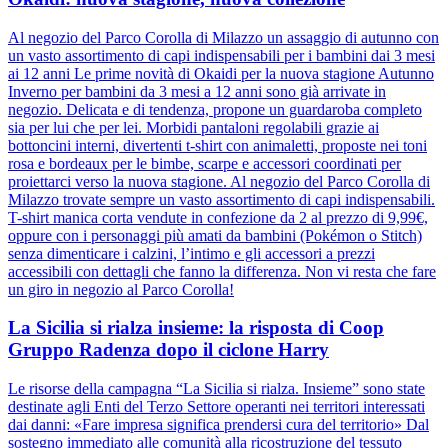
Al negozio del Parco Corolla di Milazzo un assaggio di autunno con
un vasto assortimento di capi indispensabili per i bambini dai 3 mesi
ai 12 anni Le prime novità di Okaidi per la nuova stagione Autunno
Inverno per bambini da 3 mesi a 12 anni sono già arrivate in
negozio. Delicata e di tendenza, propone un guardaroba completo
sia per lui che per lei. Morbidi pantaloni regolabili grazie ai
bottoncini interni, divertenti t-shirt con animaletti, proposte nei toni
rosa e bordeaux per le bimbe, scarpe e accessori coordinati per
proiettarci verso la nuova stagione. Al negozio del Parco Corolla di
Milazzo trovate sempre un vasto assortimento di capi indispensabili.
T-shirt manica corta vendute in confezione da 2 al prezzo di 9,99€,
oppure con i personaggi più amati da bambini (Pokémon o Stitch)
senza dimenticare i calzini, l’intimo e gli accessori a prezzi
accessibili con dettagli che fanno la differenza. Non vi resta che fare
un giro in negozio al Parco Corolla!
La Sicilia si rialza insieme: la risposta di Coop
Gruppo Radenza dopo il ciclone Harry
Le risorse della campagna “La Sicilia si rialza. Insieme” sono state
destinate agli Enti del Terzo Settore operanti nei territori interessati
dai danni: «Fare impresa significa prendersi cura del territorio» Dal
sostegno immediato alle comunità alla ricostruzione del tessuto