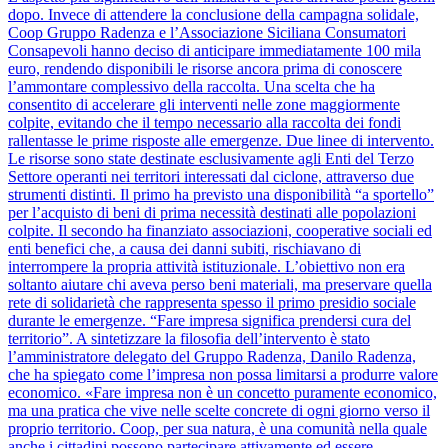
dopo. Invece di attendere la conclusione della campagna solidale,
Coop Gruppo Radenza e l’Associazione Siciliana Consumatori
Consapevoli hanno deciso di anticipare immediatamente 100 mila
euro, rendendo disponibili le risorse ancora prima di conoscere
l’ammontare complessivo della raccolta. Una scelta che ha
consentito di accelerare gli interventi nelle zone maggiormente
colpite, evitando che il tempo necessario alla raccolta dei fondi
rallentasse le prime risposte alle emergenze. Due linee di intervento.
Le risorse sono state destinate esclusivamente agli Enti del Terzo
Settore operanti nei territori interessati dal ciclone, attraverso due
strumenti distinti. Il primo ha previsto una disponibilità “a sportello”
per l’acquisto di beni di prima necessità destinati alle popolazioni
colpite. Il secondo ha finanziato associazioni, cooperative sociali ed
enti benefici che, a causa dei danni subiti, rischiavano di
interrompere la propria attività istituzionale. L’obiettivo non era
soltanto aiutare chi aveva perso beni materiali, ma preservare quella
rete di solidarietà che rappresenta spesso il primo presidio sociale
durante le emergenze. “Fare impresa significa prendersi cura del
territorio”. A sintetizzare la filosofia dell’intervento è stato
l’amministratore delegato del Gruppo Radenza, Danilo Radenza,
che ha spiegato come l’impresa non possa limitarsi a produrre valore
economico. «Fare impresa non è un concetto puramente economico,
ma una pratica che vive nelle scelte concrete di ogni giorno verso il
proprio territorio. Coop, per sua natura, è una comunità nella quale
anche i cittadini possono partecipare attivamente ed essere