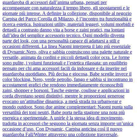
guardaroba di accessori dall’anima urbana, pensati per
accompagnare con naturalezza il tempo libero, gli spostamenti e le
giornate più intense. A definire la collezione, disponibile al negozio
Carpisa del Parco Corolla di Milazzo, è l’incontro tra funzionalità e
ricerca estetica. Ispirazioni utility, materiali leggeri, volumi morbidi e
dettagli a contrasto danno vita a borse e zaini pratici, ma lontani
dall’idea del semplice accessorio tecnico. Ogni modello diventa
parte del look, con una personalità capace di adattarsi a stili e
occasioni differenti. La linea Naomi interpreta il lato più essenziale
di Dynamic.Nero, oliva e sabbia costruiscono una palette naturale e
versatile, animata da cordini e piccoli dettagli color ocra. Le forme
sono pulite, i volumi funzionali e l’estetica rilassata: un equilibrio
pensato per chi ama accessori facili da indossare e da inserire nel
guardaroba quotidiano. Più decisa e giocosa, Babe sceglie invece il
color blocking. Nero, verde petrolio, fango e sabbia si incontrano in
accostamenti grafici che rendono immediatamente riconoscibili
zaini, shopper e borsoni. Tasche esterne, coulisse e applicazioni in
corda diventano segni distintivi, mentre le proporzioni generose
evocano un’attitudine dinamica, a metà strada tra urbanwear e
mondo outdoor. Sono due anime complementari: Naomi punta sulla
versatilità dei toni neutri, Babe porta nella stagione una nota più
energica e sperimentale. A unirle è la stessa idea di movimento,
tradotta in accessori che seguono la giornata senza imporre un’unica
occasione d’uso. Con Dynamic, Carpisa anticipa così il nuovo
guardaroba Fall/Winter attraverso una collezione trasversale,