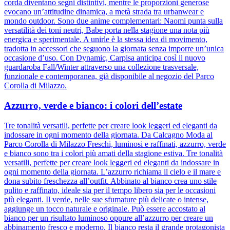
corda diventano segni distintivi, mentre le proporzioni generose
evocano un’attitudine dinamica, a metà strada tra urbanwear e
mondo outdoor. Sono due anime complementari: Naomi punta sulla
versatilità dei toni neutri, Babe porta nella stagione una nota più
energica e sperimentale. A unirle è la stessa idea di movimento,
tradotta in accessori che seguono la giornata senza imporre un’unica
occasione d’uso. Con Dynamic, Carpisa anticipa così il nuovo
guardaroba Fall/Winter attraverso una collezione trasversale,
funzionale e contemporanea, già disponibile al negozio del Parco
Corolla di Milazzo.
Azzurro, verde e bianco: i colori dell’estate
Tre tonalità versatili, perfette per creare look leggeri ed eleganti da
indossare in ogni momento della giornata. Da Calcagno Moda al
Parco Corolla di Milazzo Freschi, luminosi e raffinati, azzurro, verde
e bianco sono tra i colori più amati della stagione estiva. Tre tonalità
versatili, perfette per creare look leggeri ed eleganti da indossare in
ogni momento della giornata. L’azzurro richiama il cielo e il mare e
dona subito freschezza all’outfit. Abbinato al bianco crea uno stile
pulito e raffinato, ideale sia per il tempo libero sia per le occasioni
più eleganti. Il verde, nelle sue sfumature più delicate o intense,
aggiunge un tocco naturale e originale. Può essere accostato al
bianco per un risultato luminoso oppure all’azzurro per creare un
abbinamento fresco e moderno. Il bianco resta il grande protagonista