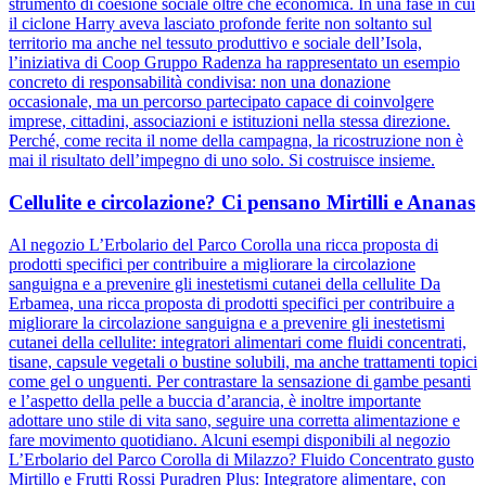
strumento di coesione sociale oltre che economica. In una fase in cui
il ciclone Harry aveva lasciato profonde ferite non soltanto sul
territorio ma anche nel tessuto produttivo e sociale dell’Isola,
l’iniziativa di Coop Gruppo Radenza ha rappresentato un esempio
concreto di responsabilità condivisa: non una donazione
occasionale, ma un percorso partecipato capace di coinvolgere
imprese, cittadini, associazioni e istituzioni nella stessa direzione.
Perché, come recita il nome della campagna, la ricostruzione non è
mai il risultato dell’impegno di uno solo. Si costruisce insieme.
Cellulite e circolazione? Ci pensano Mirtilli e Ananas
Al negozio L’Erbolario del Parco Corolla una ricca proposta di
prodotti specifici per contribuire a migliorare la circolazione
sanguigna e a prevenire gli inestetismi cutanei della cellulite Da
Erbamea, una ricca proposta di prodotti specifici per contribuire a
migliorare la circolazione sanguigna e a prevenire gli inestetismi
cutanei della cellulite: integratori alimentari come fluidi concentrati,
tisane, capsule vegetali o bustine solubili, ma anche trattamenti topici
come gel o unguenti. Per contrastare la sensazione di gambe pesanti
e l’aspetto della pelle a buccia d’arancia, è inoltre importante
adottare uno stile di vita sano, seguire una corretta alimentazione e
fare movimento quotidiano. Alcuni esempi disponibili al negozio
L’Erbolario del Parco Corolla di Milazzo? Fluido Concentrato gusto
Mirtillo e Frutti Rossi Puradren Plus: Integratore alimentare, con