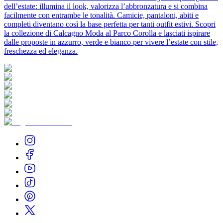
dell’estate: illumina il look, valorizza l’abbronzatura e si combina
facilmente con entrambe le tonalità. Camicie, pantaloni, abiti e
completi diventano così la base perfetta per tanti outfit estivi. Scopri
la collezione di Calcagno Moda al Parco Corolla e lasciati ispirare
dalle proposte in azzurro, verde e bianco per vivere l’estate con stile,
freschezza ed eleganza.