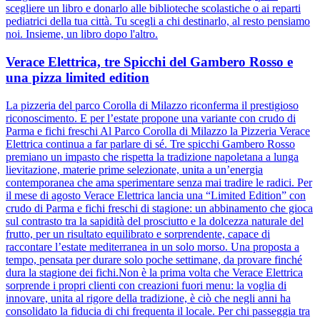
scegliere un libro e donarlo alle biblioteche scolastiche o ai reparti
pediatrici della tua città. Tu scegli a chi destinarlo, al resto pensiamo
noi. Insieme, un libro dopo l'altro.
Verace Elettrica, tre Spicchi del Gambero Rosso e
una pizza limited edition
La pizzeria del parco Corolla di Milazzo riconferma il prestigioso
riconoscimento. E per l’estate propone una variante con crudo di
Parma e fichi freschi Al Parco Corolla di Milazzo la Pizzeria Verace
Elettrica continua a far parlare di sé. Tre spicchi Gambero Rosso
premiano un impasto che rispetta la tradizione napoletana a lunga
lievitazione, materie prime selezionate, unita a un’energia
contemporanea che ama sperimentare senza mai tradire le radici. Per
il mese di agosto Verace Elettrica lancia una “Limited Edition” con
crudo di Parma e fichi freschi di stagione: un abbinamento che gioca
sul contrasto tra la sapidità del prosciutto e la dolcezza naturale del
frutto, per un risultato equilibrato e sorprendente, capace di
raccontare l’estate mediterranea in un solo morso. Una proposta a
tempo, pensata per durare solo poche settimane, da provare finché
dura la stagione dei fichi.Non è la prima volta che Verace Elettrica
sorprende i propri clienti con creazioni fuori menu: la voglia di
innovare, unita al rigore della tradizione, è ciò che negli anni ha
consolidato la fiducia di chi frequenta il locale. Per chi passeggia tra