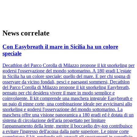
News correlate
Con Easybreath il mare in Sicilia ha un colore
speciale
Decathlon del Parco Corolla di Milazzo propone il kit snorkeling per
godersi l'osservazione del mondo sottomarino. A 180 gradi L'estate
in Sicilia ha un colore speciale: quello del mare. E per chi sogna di
osservare da vicino fondali, pesci e paesaggi sommersi, Decathlon
del Parco Corolla di Milazzo propone il kit snorkeling Easybreath,
pensato per chi desidera vivere il mare in modo semplice e
coinvolgente. Il kit comprende una maschera integrale Easybreath e
un paio di pinne corte, una combinazione ideale per avvicinarsi allo
snorkeling e godersi l'osservazione del mondo sottomarino. La
maschera offre una visione panoramica a 180 gradi ed è dotata di un
sistema di circolazione dell'aria progettato per limitare
l'appannamento della lente, mentre il boccaglio dry-top contribuisce
a evitare l'ingresso dell'acqua dalla parte superiore. Le pinne corte
completano il kit, rendendo più agevoli gli spostamenti in superficie.