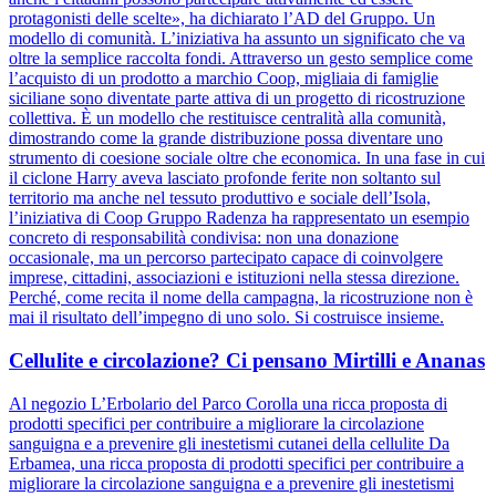
protagonisti delle scelte», ha dichiarato l’AD del Gruppo. Un
modello di comunità. L’iniziativa ha assunto un significato che va
oltre la semplice raccolta fondi. Attraverso un gesto semplice come
l’acquisto di un prodotto a marchio Coop, migliaia di famiglie
siciliane sono diventate parte attiva di un progetto di ricostruzione
collettiva. È un modello che restituisce centralità alla comunità,
dimostrando come la grande distribuzione possa diventare uno
strumento di coesione sociale oltre che economica. In una fase in cui
il ciclone Harry aveva lasciato profonde ferite non soltanto sul
territorio ma anche nel tessuto produttivo e sociale dell’Isola,
l’iniziativa di Coop Gruppo Radenza ha rappresentato un esempio
concreto di responsabilità condivisa: non una donazione
occasionale, ma un percorso partecipato capace di coinvolgere
imprese, cittadini, associazioni e istituzioni nella stessa direzione.
Perché, come recita il nome della campagna, la ricostruzione non è
mai il risultato dell’impegno di uno solo. Si costruisce insieme.
Cellulite e circolazione? Ci pensano Mirtilli e Ananas
Al negozio L’Erbolario del Parco Corolla una ricca proposta di
prodotti specifici per contribuire a migliorare la circolazione
sanguigna e a prevenire gli inestetismi cutanei della cellulite Da
Erbamea, una ricca proposta di prodotti specifici per contribuire a
migliorare la circolazione sanguigna e a prevenire gli inestetismi