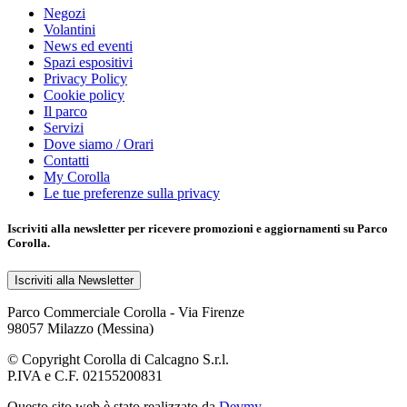
Negozi
Volantini
News ed eventi
Spazi espositivi
Privacy Policy
Cookie policy
Il parco
Servizi
Dove siamo / Orari
Contatti
My Corolla
Le tue preferenze sulla privacy
Iscriviti alla
newsletter
per ricevere promozioni e aggiornamenti su Parco
Corolla.
Iscriviti alla Newsletter
Parco Commerciale Corolla - Via Firenze
98057 Milazzo (Messina)
© Copyright Corolla di Calcagno S.r.l.
P.IVA e C.F. 02155200831
Questo sito web è stato realizzato da
Devmy