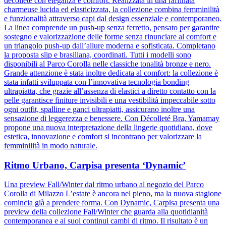
décolleté con eleganza e comfort. Realizzata in una raffinata
charmeuse lucida ed elasticizzata, la collezione combina femminilità
e funzionalità attraverso capi dal design essenziale e contemporaneo.
La linea comprende un push-up senza ferretto, pensato per garantire
sostegno e valorizzazione delle forme senza rinunciare al comfort e
un triangolo push-up dall’allure moderna e sofisticata. Completano
la proposta slip e brasiliana, coordinati. Tutti i modelli sono
disponibili al Parco Corolla nelle classiche tonalità bronze e nero.
Grande attenzione è stata inoltre dedicata al comfort: la collezione è
stata infatti sviluppata con l’innovativa tecnologia bonding
ultrapiatta, che grazie all’assenza di elastici a diretto contatto con la
pelle garantisce finiture invisibili e una vestibilità impeccabile sotto
ogni outfit, spalline e ganci ultrapiatti, assicurano inoltre una
sensazione di leggerezza e benessere. Con Décolleté Bra, Yamamay
propone una nuova interpretazione della lingerie quotidiana, dove
estetica, innovazione e comfort si incontrano per valorizzare la
femminilità in modo naturale.
Ritmo Urbano, Carpisa presenta ‘Dynamic’
Una preview Fall/Winter dal ritmo urbano al negozio del Parco
Corolla di Milazzo L’estate è ancora nel pieno, ma la nuova stagione
comincia già a prendere forma. Con Dynamic, Carpisa presenta una
preview della collezione Fall/Winter che guarda alla quotidianità
contemporanea e ai suoi continui cambi di ritmo. Il risultato è un