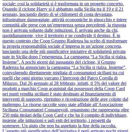
sociale: così la solidarietà si è trasformata in un progetto concreto.
Quando il ciclone Harry si è abbattuto sulla Sicilia tra il 19 e il 21
gennaio, lasciando dietro di sé chilometri di costa devastata,
infrastrutture danneggiate, attività economiche in ginocchio e intere
comunità alle prese con un’emergenza senza precedenti, la risposta
non è arrivata soltanto dalle istituzioni. È arrivata anche da chi,
quotidianamente, vive il territorio e ne condivide il destino. È in
questo contesto che Coop Gruppo Radenza ha scelto di trasformare
la propria responsabilità sociale d’impresa in un’azione concreta,
lanciando una delle più significative iniziative di solidarietà privata
nate in Sicilia dopo l’emergenza. La campagna “La Sicilia si rialza.
Insieme”. A pochi giorni dal passaggio del ciclone, il Gruppo
Radenza ha annunciato la campagna “La Sicilia si rialza. Insieme”,
coinvolgendo direttamente migliaia di consumatori siciliani tra cui
quelli che ogni giorno varcano l’Ipercoop del Parco Corolla di
Milazzo. Dal 26 gennaio al 28 febbraio, infatti, il 5% del valore dei
prodotti a marchio Coop acquistati dai possessori della Coop Card
nei punti vendita siciliani è stato destinato al finanziamento di
interventi di supporto, ripristino e ricostruzione delle aree colpite dal
maltempo. Le risorse raccolte sono state affidate all’Associazione
Siciliana Consumatori Consapevoli, organismo che rappresenta oltre
250 mila titolari della Coop Card e che ha il compito di individuare,
insieme alle istituzioni e agli enti del territorio, i progetti da
sostenere. Un aiuto che non ha aspettato la fine della raccolta.
L’aspetto più significativo dell’iniziativa è però arrivato pochi giorni