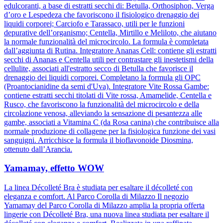
edulcoranti, a base di estratti secchi di: Betulla, Orthosiphon, Verga
d’oro e Lespedeza che favoriscono il fisiologico drenaggio dei
liquidi corporei; Carciofo e Tarassaco, utili per le funzioni
depurative dell’organismo; Centella, Mirtillo e Meliloto, che aiutano
la normale funzionalità del microcircolo. La formula è completata
dall’aggiunta di Rutina. Integratore Ananas Cell: contiene gli estratti
secchi di Ananas e Centella utili per contrastare gli inestetismi della
cellulite, associati all'estratto secco di Betulla che favorisce il
drenaggio dei liquidi corporei. Completano la formula gli OPC
(Proantocianidine da semi d'Uva). Integratore Vite Rossa Gambe:
contiene estratti secchi titolati di Vite rossa, Amamelide, Centella e
Rusco, che favoriscono la funzionalità del microcircolo e della
circolazione venosa, alleviando la sensazione di pesantezza alle
gambe, associati a Vitamina C (da Rosa canina) che contribuisce alla
normale produzione di collagene per la fisiologica funzione dei vasi
sanguigni. Arricchisce la formula il bioflavonoide Diosmina,
ottenuto dall’Arancia.
Yamamay, effetto WOW
La linea Décolleté Bra è studiata per esaltare il décolleté con
eleganza e comfort. Al Parco Corolla di Milazzo Il negozio
Yamamay del Parco Corolla di Milazzo amplia la propria offerta
lingerie con Décolleté Bra, una nuova linea studiata per esaltare il