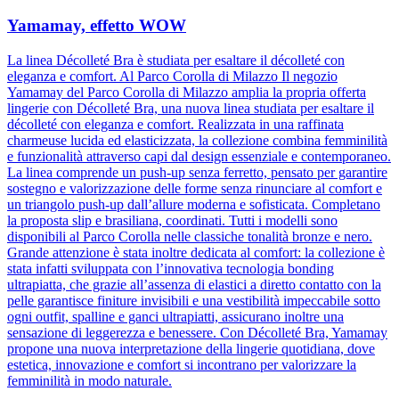
Yamamay, effetto WOW
La linea Décolleté Bra è studiata per esaltare il décolleté con
eleganza e comfort. Al Parco Corolla di Milazzo Il negozio
Yamamay del Parco Corolla di Milazzo amplia la propria offerta
lingerie con Décolleté Bra, una nuova linea studiata per esaltare il
décolleté con eleganza e comfort. Realizzata in una raffinata
charmeuse lucida ed elasticizzata, la collezione combina femminilità
e funzionalità attraverso capi dal design essenziale e contemporaneo.
La linea comprende un push-up senza ferretto, pensato per garantire
sostegno e valorizzazione delle forme senza rinunciare al comfort e
un triangolo push-up dall’allure moderna e sofisticata. Completano
la proposta slip e brasiliana, coordinati. Tutti i modelli sono
disponibili al Parco Corolla nelle classiche tonalità bronze e nero.
Grande attenzione è stata inoltre dedicata al comfort: la collezione è
stata infatti sviluppata con l’innovativa tecnologia bonding
ultrapiatta, che grazie all’assenza di elastici a diretto contatto con la
pelle garantisce finiture invisibili e una vestibilità impeccabile sotto
ogni outfit, spalline e ganci ultrapiatti, assicurano inoltre una
sensazione di leggerezza e benessere. Con Décolleté Bra, Yamamay
propone una nuova interpretazione della lingerie quotidiana, dove
estetica, innovazione e comfort si incontrano per valorizzare la
femminilità in modo naturale.