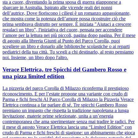
sta a cuore, diventando la prima sposa di guerra giapponese a
sbarcare in Australia. Ispirato alle vicende reali dei nonni
dell’autrice, Dove fioriscono i ciliegi è un romanzo appassionante,
che mostra come la potenza dell’amore possa ricostruire ciò che
prima sembrava distrutto per sempre. È iniziata "Aiutaci a crescere
regalaci un libro", l'iniziativa del cuore, pensata per accendere
l’amore per la lettura nei più piccoli, pagina dopo pagina. Per il mese
di agosto alla libreria Giunti al Punto del Parco Corolla, puoi
scegliere un libro e donarlo alle biblioteche scolastiche o ai reparti
pediatrici della tua città. Tu scegli a chi destinarlo, al resto pensiamo
noi. Insieme, un libro dopo l'altro.
Verace Elettrica, tre Spicchi del Gambero Rosso e
una pizza limited edition
La pizzeria del parco Corolla di Milazzo riconferma il prestigioso
riconoscimento. E per l’estate propone una variante con crudo di
Parma e fichi freschi Al Parco Corolla di Milazzo la Pizzeria Verace
Elettrica continua a far parlare di sé. Tre spicchi Gambero Rosso
premiano un impasto che rispetta la tradizione napoletana a lunga
lievitazione, materie prime selezionate, unita a un’energia
contemporanea che ama sperimentare senza mai tradire le radici. Per
il mese di agosto Verace Elettrica lancia una “Limited Edition” con
crudo di Parma e fichi freschi di stagione: un abbinamento che gioca