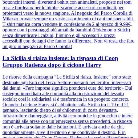
bottoncini interni, divertenti t-shirt con animaletti, proposte nei toni
rosa e bordeaux per le bimbe, scarpe e accessori coordinati per
proiettarci verso la nuova stagione. Al negozio del Parco Corolla di
Milazzo trovate sempre un vasto assortimento di capi indispensabili.
T-shirt manica corta vendute in confezione da 2 al prezzo di 9,99€,
oppure con i personaggi più amati da bambini (Pokémon o Stitch)
senza dimenticare i calzini, l’intimo e gli accessori a prezzi
accessibili con dettagli che fanno la differenza. Non vi resta che fare
un giro in negozio al Parco Corolla!
La Sicilia si rialza insieme: la risposta di Coop
Gruppo Radenza dopo il ciclone Harry
Le risorse della campagna “La Sicilia si rialza. Insieme” sono state
destinate agli Enti del Terzo Settore operanti nei territori interessati
dai danni: «Fare impresa significa prendersi cura del territorio» Dal
sostegno immediato alle comunità alla ricostruzione del tessuto
sociale: così la solidarietà si è trasformata in un progetto concreto.
Quando il ciclone Harry si è abbattuto sulla Sicilia tra il 19 e il 21
gennaio, lasciando dietro di sé chilometri di costa devastata,
infrastrutture danneggiate, attività economiche in ginocchio e intere
comunità alle prese con un’emergenza senza precedenti, la risposta
non è arrivata soltanto dalle istituzioni. È arrivata anche da chi,
quotidianamente, vive il territorio e ne condivide il destino. È in
questo contesto che Coop Gruppo Radenza ha scelto di trasformare