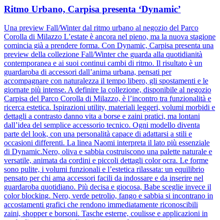
Ritmo Urbano, Carpisa presenta ‘Dynamic’
Una preview Fall/Winter dal ritmo urbano al negozio del Parco
Corolla di Milazzo L’estate è ancora nel pieno, ma la nuova stagione
comincia già a prendere forma. Con Dynamic, Carpisa presenta una
preview della collezione Fall/Winter che guarda alla quotidianità
contemporanea e ai suoi continui cambi di ritmo. Il risultato è un
guardaroba di accessori dall’anima urbana, pensati per
accompagnare con naturalezza il tempo libero, gli spostamenti e le
giornate più intense. A definire la collezione, disponibile al negozio
Carpisa del Parco Corolla di Milazzo, è l’incontro tra funzionalità e
ricerca estetica. Ispirazioni utility, materiali leggeri, volumi morbidi e
dettagli a contrasto danno vita a borse e zaini pratici, ma lontani
dall’idea del semplice accessorio tecnico. Ogni modello diventa
parte del look, con una personalità capace di adattarsi a stili e
occasioni differenti. La linea Naomi interpreta il lato più essenziale
di Dynamic.Nero, oliva e sabbia costruiscono una palette naturale e
versatile, animata da cordini e piccoli dettagli color ocra. Le forme
sono pulite, i volumi funzionali e l’estetica rilassata: un equilibrio
pensato per chi ama accessori facili da indossare e da inserire nel
guardaroba quotidiano. Più decisa e giocosa, Babe sceglie invece il
color blocking. Nero, verde petrolio, fango e sabbia si incontrano in
accostamenti grafici che rendono immediatamente riconoscibili
zaini, shopper e borsoni. Tasche esterne, coulisse e applicazioni in