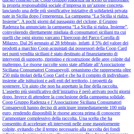
la propria responsabilità sociale d’impresa in un’azione concreta,
lanciando una delle più significative iniziative di solidarietà privata
nate in Sicilia dopo l’emergenza. La campagna “La Sicilia si rialza.
Insieme”. A pochi giorni dal passaggio del ciclone, il Gruppo
Radenza ha annunciato la campagna “La Sicilia si rialza. Insieme”,
coinvolgendo direttamente migliaia di consumatori siciliani tra cui
quelli che ogni giorno varcano l’Ipercoop del Parco Corolla di
Milazzo. Dal 26 gennaio al 28 febbraio, infatti, il 5% del valore dei
prodotti a marchio Coop acquistati dai possessori della Coop Card
nei punti vendita siciliani è stato destinato al finanziamento di
interventi di supporto, ripristino e ricostruzione delle aree colpite dal
maltempo. Le risorse raccolte sono state affidate all’Associazione
Siciliana Consumatori Consapevoli, organismo che rappresenta oltre
250 mila titolari della Coop Card e che ha il compito di individuare,
insieme alle istituzioni e agli enti del territorio, i progetti da
sostenere. Un aiuto che non ha aspettato la fine della raccolta.
L’aspetto più significativo dell’iniziativa è però arrivato pochi giorni
dopo. Invece di attendere la conclusione della campagna solidale,
Coop Gruppo Radenza e l’Associazione Siciliana Consumatori
Consapevoli hanno deciso di anticipare immediatamente 100 mila
euro, rendendo disponibili le risorse ancora prima di conoscere
l’ammontare complessivo della raccolta. Una scelta che ha
consentito di accelerare gli interventi nelle zone maggiormente
colpite, evitando che il tempo necessario alla raccolta dei fondi