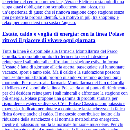
le vetrine del centro commerciale, Verace Elettrica resta quindi una
tappa quasi obbligata: non semplicemente una pizza, ma
un’esperienza di gusto che si rinnova stagione dopo stagione senza
mai perdere la propria identità. Un motivo in più, tra shopping e
relax, per concedersi una sosta d’agosto.
Estate, caldo e voglia di energia: con la linea Polase
ritrovi il piacere di vivere ogni giornata
Tutta la linea è disponibile alla farmacia Montalfarma del Parco
Corolla. Un prodotto punto di riferimento per chi desidera
reintegrare i sali minerali e affrontare la stagione estiva in forma
L'estate è fatta di giornate all'aria aperta, passeggiate sul lungomare,
vacanze, sport e tanto sole. Ma il caldo e la sudorazione possono
farci sentire più affaticati proprio quando vorremmo goderci ogni
momento. Per questo, alla farmacia Montalfarma del Parco Corolla
di Milazzo è disponibile la linea Polase, da anni punto di riferimento
per chi desidera reintegrare i sali minerali e affrontare la stagione con
più energia. Polase propone una gamma di prodotti studiata per
rispondere a esigenze diverse. C'è il Polase Classico, con potassio e
magnesio, indicato per aiutare a contrastare la stanchezza e la fatica
fisica dovute anche al caldo. Il magnesio contribuisce inoltre alla
riduzione della stanchezza e al normale metabolismo energetico,
mentre il potassio supporta la normale funzione muscolare. Per chi
vive giornate particolarmente intense, la linea comprende anche