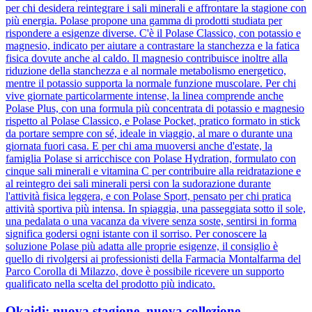
per chi desidera reintegrare i sali minerali e affrontare la stagione con
più energia. Polase propone una gamma di prodotti studiata per
rispondere a esigenze diverse. C'è il Polase Classico, con potassio e
magnesio, indicato per aiutare a contrastare la stanchezza e la fatica
fisica dovute anche al caldo. Il magnesio contribuisce inoltre alla
riduzione della stanchezza e al normale metabolismo energetico,
mentre il potassio supporta la normale funzione muscolare. Per chi
vive giornate particolarmente intense, la linea comprende anche
Polase Plus, con una formula più concentrata di potassio e magnesio
rispetto al Polase Classico, e Polase Pocket, pratico formato in stick
da portare sempre con sé, ideale in viaggio, al mare o durante una
giornata fuori casa. E per chi ama muoversi anche d'estate, la
famiglia Polase si arricchisce con Polase Hydration, formulato con
cinque sali minerali e vitamina C per contribuire alla reidratazione e
al reintegro dei sali minerali persi con la sudorazione durante
l'attività fisica leggera, e con Polase Sport, pensato per chi pratica
attività sportiva più intensa. In spiaggia, una passeggiata sotto il sole,
una pedalata o una vacanza da vivere senza soste, sentirsi in forma
significa godersi ogni istante con il sorriso. Per conoscere la
soluzione Polase più adatta alle proprie esigenze, il consiglio è
quello di rivolgersi ai professionisti della Farmacia Montalfarma del
Parco Corolla di Milazzo, dove è possibile ricevere un supporto
qualificato nella scelta del prodotto più indicato.
Okaidi: nuova stagione, nuova collezione