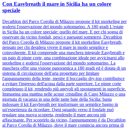
Con Easybreath il mare in Sicilia ha un colore
speciale
Decathlon del Parco Corolla di Milazzo propone il kit snorkeling per
godersi l'osservazione del mondo sottomarino. A 180 gradi L'estate
in Sicilia ha un colore speciale: quello del mare. E per chi sogna di
osservare da vicino fondali, pesci e paesaggi sommersi, Decathlon
del Parco Corolla di Milazzo propone il kit snorkeling Easybreath,
pensato per chi desidera vivere il mare in modo semplice e
coinvolgente. Il kit comprende una maschera integrale Easybreath e
un paio di pinne corte, una combinazione ideale per avvicinarsi allo
snorkeling e godersi l'osservazione del mondo sottomarino. La
maschera offre una visione panoramica a 180 gradi ed è dotata di un
sistema di circolazione dell'aria progettato per limitare
l'appannamento della lente, mentre il boccaglio dry-top contribuisce
a evitare l'ingresso dell'acqua dalla parte superiore. Le pinne corte
completano il kit, rendendo più agevoli gli spostamenti in superficie.
Immagina una mattina nelle acque cristalline di Capo Milazzo o una
giornata di vacanza in una delle tante baie della Sicilia: basta
indossare il kit Easybreath per trasformare un semplice bagno in
un'esperienza da ricordare. Ogni sguardo verso il fondale può
regalare una nuova scoperta, rendendo il mare ancora più
affascinante. Per scoprirlo da vicino, l'appuntamento è da Decathlon
al Parco Corolla di Milazzo, dove il mare comincia ancora prima di