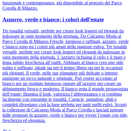
funzionale e contemporanea, già disponibile al negozio del Parco
Corolla di Milazzo.
Azzurro, verde e bianco: i colori dell’estate
Tre tonalità versatili, perfette per creare look leggeri ed eleganti da
indossare in ogni momento della giornata. Da Calcagno Moda al
Parco Corolla di Milazzo Freschi, luminosi e raffinati, azzurro, verde
e bianco sono tra i colori più amati della stagione estiva. Tre tonalità
versatili, perfette per creare look leggeri ed eleganti da indossare in
ogni momento della giornata. L’azzurro richiama il cielo e il mare e
dona subito freschezza all’outfit. Abbinato al bianco crea uno stile
pulito e raffinato, ideale sia per il tempo libero sia per le occasioni
più eleganti. Il verde, nelle sue sfumature più delicate o intense,
aggiunge un tocco naturale e originale. Può essere accostato al
bianco per un risultato luminoso oppure all’azzurro per creare un
abbinamento fresco e moderno. Il bianco resta il grande protagonista
dell’estate: illumina il look, valorizza l’abbronzatura e si combina
facilmente con entrambe le tonalità. Camicie, pantaloni, abiti e
completi diventano così la base perfetta per tanti outfit estivi. Scopri
la collezione di Calcagno Moda al Parco Corolla e lasciati ispirare
dalle proposte in azzurro, verde e bianco per vivere l’estate con stile,
freschezza ed eleganza.