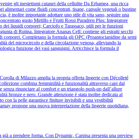
venire gli inestetismi cutanei della cellulite Da Erbamea, una ricca
ori alimentari come fluidi concentrati, tisane, capsule vegetali o bustine
ia, è inoltre importante adottare uno stile di vita sano, seguire una
ncentrato gusto Mirtillo e Frutti Rossi Puradren Plus: Integratore
 dei liquidi corporei; Carciofo e Tarassaco, utili per le funzioni
iunta di Rutina. Integratore Ananas Cell: contiene gli estratti secchi
liquidi corporei. Completano la formula gli OPC (Proantocianidine da semi
lità del microcircolo e della circolazione venosa, alleviando la
ologica funzione dei vasi sanguigni. Arricchisce la formula il
Corolla di Milazzo amplia la propria offerta lingerie con Décolleté
 collezione combina femminilità e funzionalità attraverso capi dal
 senza rinunciare al comfort e un triangolo push-up dall’allure
alità bronze e nero. Grande attenzione è stata inoltre dedicata al
o con la pelle garantisce finiture invisibili e una vestibilità
amamay propone una nuova interpretazione della lingerie quotidiana,
cia già a prendere forma. Con Dynamic, Carpisa presenta una preview