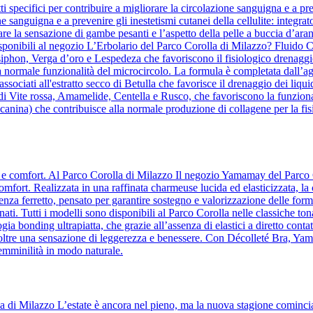
 specifici per contribuire a migliorare la circolazione sanguigna e a pre
ne sanguigna e a prevenire gli inestetismi cutanei della cellulite: integrat
re la sensazione di gambe pesanti e l’aspetto della pelle a buccia d’aranc
ponibili al negozio L’Erbolario del Parco Corolla di Milazzo? Fluido Co
osiphon, Verga d’oro e Lespedeza che favoriscono il fisiologico drenaggio
a normale funzionalità del microcircolo. La formula è completata dall’agg
te, associati all'estratto secco di Betulla che favorisce il drenaggio dei 
 di Vite rossa, Amamelide, Centella e Rusco, che favoriscono la funziona
anina) che contribuisce alla normale produzione di collagene per la fisi
za e comfort. Al Parco Corolla di Milazzo Il negozio Yamamay del Parco 
comfort. Realizzata in una raffinata charmeuse lucida ed elasticizzata, la
a ferretto, pensato per garantire sostegno e valorizzazione delle forme
ati. Tutti i modelli sono disponibili al Parco Corolla nelle classiche ton
ia bonding ultrapiatta, che grazie all’assenza di elastici a diretto contatt
o inoltre una sensazione di leggerezza e benessere. Con Décolleté Bra, Y
femminilità in modo naturale.
la di Milazzo L’estate è ancora nel pieno, ma la nuova stagione comin