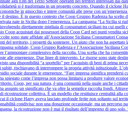
inate agli Enti del Terzo Settore operanti nei territori interessati dai d
olidarietà si è trasformata in un progetto concreto. Quando il ciclone Harr
à economiche in ginocchio e intere comunità alle prese con un’emergenza se
ide il destino. È in questo contesto che Coop Gruppo Radenza ha scelto di
à privata nate in Sicilia dopo l’emergenza. La campagna “La Sicilia si ri
nvolgendo direttamente migliaia di consumatori siciliani tra cui quelli
hio Coop acquistati dai possessori della Coop Card nei punti vendita sicil
raccolte sono state affidate all’Associazione Siciliana Consumatori Cons
nti del territorio, i progetti da sostenere. Un aiuto che non ha aspettato la
a campagna solidale, Coop Gruppo Radenza e l’Associazione Siciliana C
re l’ammontare complessivo della raccolta. Una scelta che ha consentito
oste alle emergenze. Due linee di intervento. Le risorse sono state destin
evisto una disponibilità “a sportello” per l’acquisto di beni di prima nece
 subiti, rischiavano di interrompere la propria attività istituzionale. L’o
sidio sociale durante le emergenze. “Fare impresa significa prendersi cura 
ha spiegato come l’impresa non possa limitarsi a produrre valore eco
erritorio. Coop, per sua natura, è una comunità nella quale anche i cittad
a assunto un significato che va oltre la semplice raccolta fondi. Attra
o di ricostruzione collettiva. È un modello che restituisce centralità al
i il ciclone Harry aveva lasciato profonde ferite non soltanto sul territo
bilità condivisa: non una donazione occasionale, ma un percorso parte
mpagna, la ricostruzione non è mai il risultato dell’impegno di uno solo. 