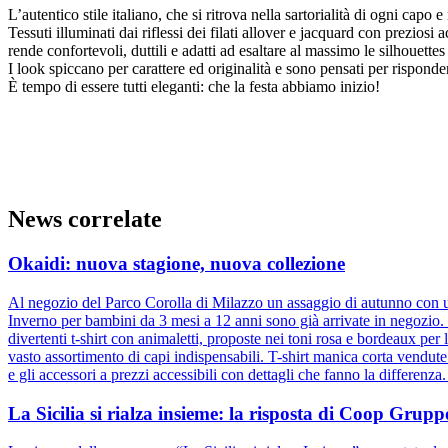
L’autentico stile italiano, che si ritrova nella sartorialità di ogni capo
Tessuti illuminati dai riflessi dei filati allover e jacquard con prezio
rende confortevoli, duttili e adatti ad esaltare al massimo le silhouettes
I look spiccano per carattere ed originalità e sono pensati per risponder
È tempo di essere tutti eleganti: che la festa abbiamo inizio!
News correlate
Okaidi: nuova stagione, nuova collezione
Al negozio del Parco Corolla di Milazzo un assaggio di autunno con un
Inverno per bambini da 3 mesi a 12 anni sono già arrivate in negozio. D
divertenti t-shirt con animaletti, proposte nei toni rosa e bordeaux pe
vasto assortimento di capi indispensabili. T-shirt manica corta vendut
e gli accessori a prezzi accessibili con dettagli che fanno la differenz
La Sicilia si rialza insieme: la risposta di Coop Gru