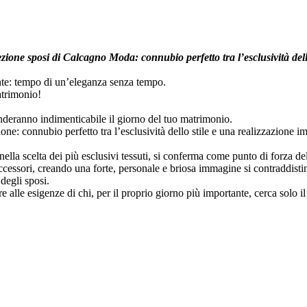
ezione sposi di Calcagno Moda: connubio perfetto tra l’esclusività del
ante: tempo di un’eleganza senza tempo.
atrimonio!
nderanno indimenticabile il giorno del tuo matrimonio.
one: connubio perfetto tra l’esclusività dello stile e una realizzazione 
 e nella scelta dei più esclusivi tessuti, si conferma come punto di forza de
si accessori, creando una forte, personale e briosa immagine si contraddist
 degli sposi.
e alle esigenze di chi, per il proprio giorno più importante, cerca solo i