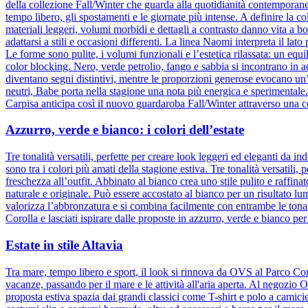
della collezione Fall/Winter che guarda alla quotidianità contemporane
tempo libero, gli spostamenti e le giornate più intense. A definire la col
materiali leggeri, volumi morbidi e dettagli a contrasto danno vita a b
adattarsi a stili e occasioni differenti. La linea Naomi interpreta il la
Le forme sono pulite, i volumi funzionali e l’estetica rilassata: un equ
color blocking. Nero, verde petrolio, fango e sabbia si incontrano in 
diventano segni distintivi, mentre le proporzioni generose evocano un
neutri, Babe porta nella stagione una nota più energica e sperimental
Carpisa anticipa così il nuovo guardaroba Fall/Winter attraverso una c
Azzurro, verde e bianco: i colori dell’estate
Tre tonalità versatili, perfette per creare look leggeri ed eleganti da
sono tra i colori più amati della stagione estiva. Tre tonalità versatili
freschezza all’outfit. Abbinato al bianco crea uno stile pulito e raffina
naturale e originale. Può essere accostato al bianco per un risultato l
valorizza l’abbronzatura e si combina facilmente con entrambe le tonali
Corolla e lasciati ispirare dalle proposte in azzurro, verde e bianco per
Estate in stile Altavia
Tra mare, tempo libero e sport, il look si rinnova da OVS al Parco Cor
vacanze, passando per il mare e le attività all'aria aperta. Al negozio
proposta estiva spazia dai grandi classici come T-shirt e polo a camic