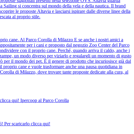
 proposte stagionali presenti nella selezione OVS. Altavia guarda
ia Sailing si concentra sul mondo della vela e della nautica. Il brand
coprire le proposte Altavia e lasciarsi ispirare dalle diverse linee della
scata al proprio stile.
prio cane. Al Parco Corolla di Milazzo E se anche i nostri amici a
o appositamente per i cani e proposto dal negozio Zoo Center del Parco
ndividere con il proprio cane. Perché, quando arriva il caldo, anche i
o zampe, un modo diverso per viziarlo e regalargli un momento di gusto
ò per il mondo dei pet. È il genere di prodotto che incuriosisce già dal
il proprio cane e vuole trasformare anche una pausa quotidiana in
Corolla di Milazzo, dove trovare tante proposte dedicate alla cura, al
clicca qui! Ipercoop al Parco Corolla
 Per scaricarlo clicca qui!