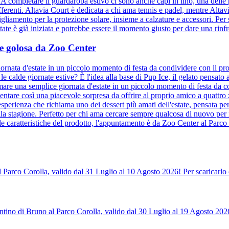
. A completare il guardaroba estivo ci sono anche capi in lino, una delle
ifferenti. Altavia Court è dedicata a chi ama tennis e padel, mentre Altav
bigliamento per la protezione solare, insieme a calzature e accessori. Per s
te è già iniziata e potrebbe essere il momento giusto per dare una rinfre
a e golosa da Zoo Center
ornata d'estate in un piccolo momento di festa da condividere con il pro
e calde giornate estive? È l'idea alla base di Pup Ice, il gelato pensat
mare una semplice giornata d'estate in un piccolo momento di festa da co
entare così una piacevole sorpresa da offrire al proprio amico a quattr
sperienza che richiama uno dei dessert più amati dell'estate, pensata per
la stagione. Perfetto per chi ama cercare sempre qualcosa di nuovo per 
le caratteristiche del prodotto, l'appuntamento è da Zoo Center al Parco 
l Parco Corolla, valido dal 31 Luglio al 10 Agosto 2026! Per scaricarlo 
tino di Bruno al Parco Corolla, valido dal 30 Luglio al 19 Agosto 2026!