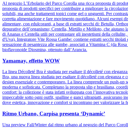
Al negozio L’Erbolario del Parco Corolla una ricca proposta di prodotti
proposta di prodotti specifici per contribuire a migliorare la circolazio
solubili, ma anche trattamenti topici come gel o unguenti. Per contrasta
corretta alimentazione e fare movimento quotidiano. Alcuni esempi dis
alimentare, con edulcoranti, a base di estratti secchi di: Betulla, Orth
depurative dell’organismo; Centella, Mirtillo e Meliloto, che aiutano l
di Ananas e Centella utili per contrastare gli inestetismi della celluli
d'Uva). Integratore Vite Rossa Gambe: contiene estratti secchi titolati
sensazione di pesantezza alle gambe, associati a Vitamina C (da Rosa c
bioflavonoide Diosmina, ottenuto dall’Arancia.
Yamamay, effetto WOW
La linea Décolleté Bra è studiata per esaltare il décolleté con elegan
Bra, una nuova linea studiata per esaltare il décolleté con eleganza e 
design essenziale e contemporaneo. La linea comprende un push-up senz
moderna e sofisticata. Completano la proposta slip e brasiliana, coordin
comfort: la collezione è stata infatti sviluppata con l’innovativa tecnolog
impeccabile sotto ogni outfit, spalline e ganci ultrapiatti, assicuran
dove estetica, innovazione e comfort si incontrano per valorizzare la 
Ritmo Urbano, Carpisa presenta ‘Dynamic’
Una preview Fall/Winter dal ritmo urbano al negozio del Parco Corol