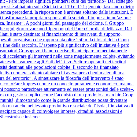
anni: «Fare impresa significa prendersi cura del territorio» Dal sostegno
y si è abbattuto sulla Sicilia tra il 19 e il 21 gennaio, lasciando dietro
nza precedenti, la risposta non è arrivata soltanto dalle istituzioni. È
 trasformare la propria responsabilità sociale d’impresa in un’azione
alza. Insieme”. A pochi giorni dal passaggio del ciclone, il Gruppo
 che ogni giorno varcano l’Ipercoop del Parco Corolla di Milazzo. Dal
iani è stato destinato al finanziamento di interventi di supporto,
apevoli, organismo che rappresenta oltre 250 mila titolari della Coop
 fine della raccolta. L’aspetto più significativo dell’iniziativa è però
onsumatori Consapevoli hanno deciso di anticipare immediatamente
 di accelerare gli interventi nelle zone maggiormente colpite, evitando
ate esclusivamente agli Enti del Terzo Settore operanti nei territori
ssità destinati alle popolazioni colpite. Il secondo ha finanziato
biettivo non era soltanto aiutare chi aveva perso beni materiali, ma
del territorio”. A sintetizzare la filosofia dell’intervento è stato
nomico. «Fare impresa non è un concetto puramente economico, ma una
ini possono partecipare attivamente ed essere protagonisti delle scelte»,
verso un gesto semplice come l’acquisto di un prodotto a marchio Coop,
la comunità, dimostrando come la grande distribuzione possa diventare
rio ma anche nel tessuto produttivo e sociale dell’Isola, l’iniziativa di
cipato capace di coinvolgere imprese, cittadini, associazioni e
Si costruisce insieme.