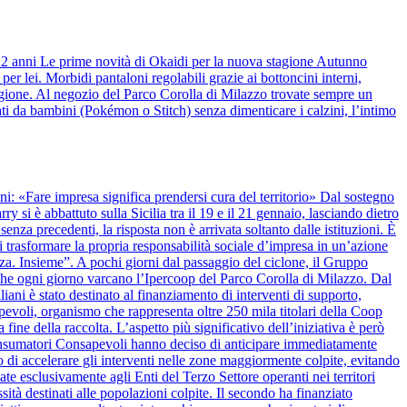
 12 anni Le prime novità di Okaidi per la nuova stagione Autunno
r lei. Morbidi pantaloni regolabili grazie ai bottoncini interni,
stagione. Al negozio del Parco Corolla di Milazzo trovate sempre un
ti da bambini (Pokémon o Stitch) senza dimenticare i calzini, l’intimo
anni: «Fare impresa significa prendersi cura del territorio» Dal sostegno
y si è abbattuto sulla Sicilia tra il 19 e il 21 gennaio, lasciando dietro
nza precedenti, la risposta non è arrivata soltanto dalle istituzioni. È
 trasformare la propria responsabilità sociale d’impresa in un’azione
alza. Insieme”. A pochi giorni dal passaggio del ciclone, il Gruppo
 che ogni giorno varcano l’Ipercoop del Parco Corolla di Milazzo. Dal
iani è stato destinato al finanziamento di interventi di supporto,
apevoli, organismo che rappresenta oltre 250 mila titolari della Coop
 fine della raccolta. L’aspetto più significativo dell’iniziativa è però
onsumatori Consapevoli hanno deciso di anticipare immediatamente
 di accelerare gli interventi nelle zone maggiormente colpite, evitando
ate esclusivamente agli Enti del Terzo Settore operanti nei territori
ssità destinati alle popolazioni colpite. Il secondo ha finanziato