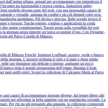
essori dall’anima urbana, pensati per accompagnare con naturalezza il
ncontro tra funzionalità e ricerca estetica. Ispirazioni utility,
o. Ogni modello diventa parte del look, con una personalità capace di
naturale e versatile, animata da cordini e piccoli dettagli color ocra.
l guardaroba quotidiano. Più decisa e giocosa, Babe sceglie invece il
pper e borsoni. Tasche esterne, coulisse e applicazioni in corda
o due anime complementari: Naomi punta sulla versatilità dei toni
guono la giornata senza imporre un’unica occasione d’uso. Con Dynamic,
egozio del Parco Corolla di Milazzo.
olla di Milazzo Freschi, luminosi e raffinati, azzurro, verde e bianco
 della giornata. L’azzurro richiama il cielo e il mare e dona subito
de, nelle sue sfumature più delicate o intense, aggiunge un tocco
bianco resta il grande protagonista dell’estate: illumina il look,
per tanti outfit estivi. Scopri la collezione di Calcagno Moda al Parco
re capi capaci di accompagnare giornate diverse, dal tempo libero alle
azioni per affrontare la bella stagione con un guardaroba versatile. La
 mare. Per chi sta già pensando alla spiaggia, la collezione comprende