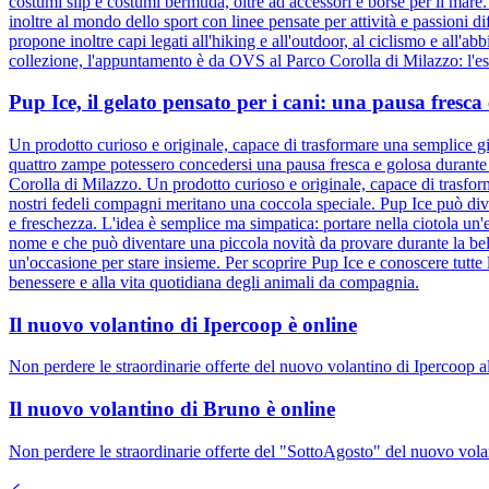
costumi slip e costumi bermuda, oltre ad accessori e borse per il mare
inoltre al mondo dello sport con linee pensate per attività e passioni d
propone inoltre capi legati all'hiking e all'outdoor, al ciclismo e all'ab
collezione, l'appuntamento è da OVS al Parco Corolla di Milazzo: l'esta
Pup Ice, il gelato pensato per i cani: una pausa fresc
Un prodotto curioso e originale, capace di trasformare una semplice gi
quattro zampe potessero concedersi una pausa fresca e golosa durante l
Corolla di Milazzo. Un prodotto curioso e originale, capace di trasfor
nostri fedeli compagni meritano una coccola speciale. Pup Ice può div
e freschezza. L'idea è semplice ma simpatica: portare nella ciotola un'e
nome e che può diventare una piccola novità da provare durante la bel
un'occasione per stare insieme. Per scoprire Pup Ice e conoscere tutte 
benessere e alla vita quotidiana degli animali da compagnia.
Il nuovo volantino di Ipercoop è online
Non perdere le straordinarie offerte del nuovo volantino di Ipercoop a
Il nuovo volantino di Bruno è online
Non perdere le straordinarie offerte del "SottoAgosto" del nuovo volan