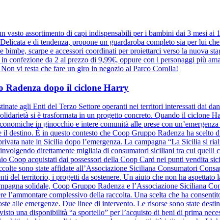
 vasto assortimento di capi indispensabili per i bambini dai 3 mesi ai
elicata e di tendenza, propone un guardaroba completo sia per lui che pe
r le bimbe, scarpe e accessori coordinati per proiettarci verso la nuova 
e in confezione da 2 al prezzo di 9,99€, oppure con i personaggi più ama
a. Non vi resta che fare un giro in negozio al Parco Corolla!
ppo Radenza dopo il ciclone Harry
inate agli Enti del Terzo Settore operanti nei territori interessati dai d
olidarietà si è trasformata in un progetto concreto. Quando il ciclone Harr
à economiche in ginocchio e intere comunità alle prese con un’emergenza se
ide il destino. È in questo contesto che Coop Gruppo Radenza ha scelto di
à privata nate in Sicilia dopo l’emergenza. La campagna “La Sicilia si ri
nvolgendo direttamente migliaia di consumatori siciliani tra cui quelli
hio Coop acquistati dai possessori della Coop Card nei punti vendita sicil
raccolte sono state affidate all’Associazione Siciliana Consumatori Cons
nti del territorio, i progetti da sostenere. Un aiuto che non ha aspettato la
a campagna solidale, Coop Gruppo Radenza e l’Associazione Siciliana C
re l’ammontare complessivo della raccolta. Una scelta che ha consentito
oste alle emergenze. Due linee di intervento. Le risorse sono state destin
evisto una disponibilità “a sportello” per l’acquisto di beni di prima nece