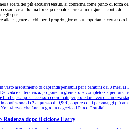
 e nella scelta dei più esclusivi tessuti, si conferma come punto di forza de
si accessori, creando una forte, personale e briosa immagine si contraddist
 degli sposi.
e alle esigenze di chi, per il proprio giorno più importante, cerca solo i
 vasto assortimento di capi indispensabili per i bambini dai 3 mesi ai
elicata e di tendenza, propone un guardaroba completo sia per lui che pe
r le bimbe, scarpe e accessori coordinati per proiettarci verso la nuova 
e in confezione da 2 al prezzo di 9,99€, oppure con i personaggi più ama
a. Non vi resta che fare un giro in negozio al Parco Corolla!
ppo Radenza dopo il ciclone Harry