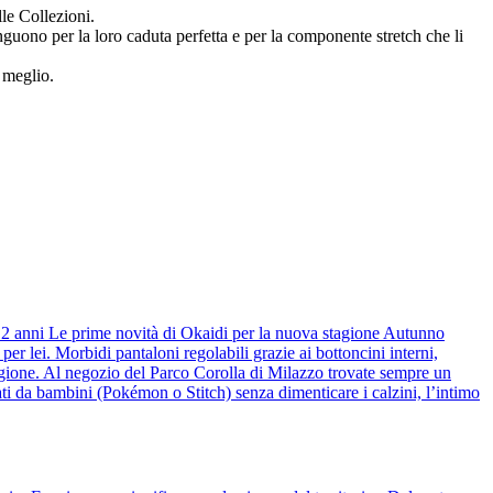
lle Collezioni.
inguono per la loro caduta perfetta e per la componente stretch che li
l meglio.
 12 anni Le prime novità di Okaidi per la nuova stagione Autunno
r lei. Morbidi pantaloni regolabili grazie ai bottoncini interni,
stagione. Al negozio del Parco Corolla di Milazzo trovate sempre un
ti da bambini (Pokémon o Stitch) senza dimenticare i calzini, l’intimo