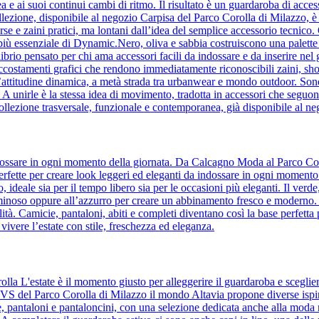
a e ai suoi continui cambi di ritmo. Il risultato è un guardaroba di acc
lezione, disponibile al negozio Carpisa del Parco Corolla di Milazzo, è l’i
orse e zaini pratici, ma lontani dall’idea del semplice accessorio tecnic
to più essenziale di Dynamic.Nero, oliva e sabbia costruiscono una palette 
ilibrio pensato per chi ama accessori facili da indossare e da inserire ne
accostamenti grafici che rendono immediatamente riconoscibili zaini, sho
’attitudine dinamica, a metà strada tra urbanwear e mondo outdoor. Son
e. A unirle è la stessa idea di movimento, tradotta in accessori che se
ollezione trasversale, funzionale e contemporanea, già disponibile al n
 indossare in ogni momento della giornata. Da Calcagno Moda al Parco Cor
, perfette per creare look leggeri ed eleganti da indossare in ogni momento
to, ideale sia per il tempo libero sia per le occasioni più eleganti. Il ver
uminoso oppure all’azzurro per creare un abbinamento fresco e moderno. Il 
tà. Camicie, pantaloni, abiti e completi diventano così la base perfetta 
 vivere l’estate con stile, freschezza ed eleganza.
olla L'estate è il momento giusto per alleggerire il guardaroba e sceglie
 OVS del Parco Corolla di Milazzo il mondo Altavia propone diverse ispir
ie, pantaloni e pantaloncini, con una selezione dedicata anche alla moda