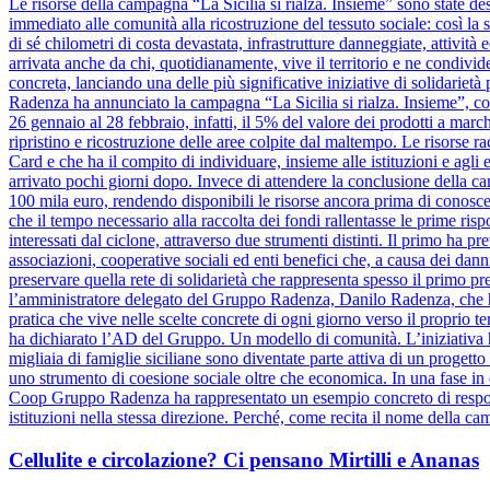
Le risorse della campagna “La Sicilia si rialza. Insieme” sono state dest
immediato alle comunità alla ricostruzione del tessuto sociale: così la s
di sé chilometri di costa devastata, infrastrutture danneggiate, attivit
arrivata anche da chi, quotidianamente, vive il territorio e ne condiv
concreta, lanciando una delle più significative iniziative di solidariet
Radenza ha annunciato la campagna “La Sicilia si rialza. Insieme”, coi
26 gennaio al 28 febbraio, infatti, il 5% del valore dei prodotti a marc
ripristino e ricostruzione delle aree colpite dal maltempo. Le risorse 
Card e che ha il compito di individuare, insieme alle istituzioni e agli e
arrivato pochi giorni dopo. Invece di attendere la conclusione dell
100 mila euro, rendendo disponibili le risorse ancora prima di conosce
che il tempo necessario alla raccolta dei fondi rallentasse le prime risp
interessati dal ciclone, attraverso due strumenti distinti. Il primo ha pr
associazioni, cooperative sociali ed enti benefici che, a causa dei danni
preservare quella rete di solidarietà che rappresenta spesso il primo pre
l’amministratore delegato del Gruppo Radenza, Danilo Radenza, che 
pratica che vive nelle scelte concrete di ogni giorno verso il proprio t
ha dichiarato l’AD del Gruppo. Un modello di comunità. L’iniziativa h
migliaia di famiglie siciliane sono diventate parte attiva di un progett
uno strumento di coesione sociale oltre che economica. In una fase in cu
Coop Gruppo Radenza ha rappresentato un esempio concreto di responsa
istituzioni nella stessa direzione. Perché, come recita il nome della ca
Cellulite e circolazione? Ci pensano Mirtilli e Ananas