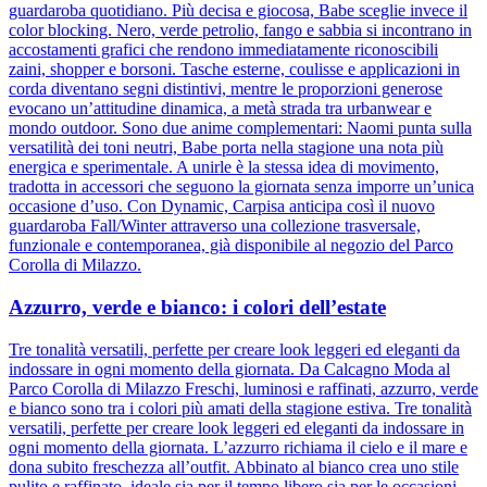
guardaroba quotidiano. Più decisa e giocosa, Babe sceglie invece il
color blocking. Nero, verde petrolio, fango e sabbia si incontrano in
accostamenti grafici che rendono immediatamente riconoscibili
zaini, shopper e borsoni. Tasche esterne, coulisse e applicazioni in
corda diventano segni distintivi, mentre le proporzioni generose
evocano un’attitudine dinamica, a metà strada tra urbanwear e
mondo outdoor. Sono due anime complementari: Naomi punta sulla
versatilità dei toni neutri, Babe porta nella stagione una nota più
energica e sperimentale. A unirle è la stessa idea di movimento,
tradotta in accessori che seguono la giornata senza imporre un’unica
occasione d’uso. Con Dynamic, Carpisa anticipa così il nuovo
guardaroba Fall/Winter attraverso una collezione trasversale,
funzionale e contemporanea, già disponibile al negozio del Parco
Corolla di Milazzo.
Azzurro, verde e bianco: i colori dell’estate
Tre tonalità versatili, perfette per creare look leggeri ed eleganti da
indossare in ogni momento della giornata. Da Calcagno Moda al
Parco Corolla di Milazzo Freschi, luminosi e raffinati, azzurro, verde
e bianco sono tra i colori più amati della stagione estiva. Tre tonalità
versatili, perfette per creare look leggeri ed eleganti da indossare in
ogni momento della giornata. L’azzurro richiama il cielo e il mare e
dona subito freschezza all’outfit. Abbinato al bianco crea uno stile
pulito e raffinato, ideale sia per il tempo libero sia per le occasioni