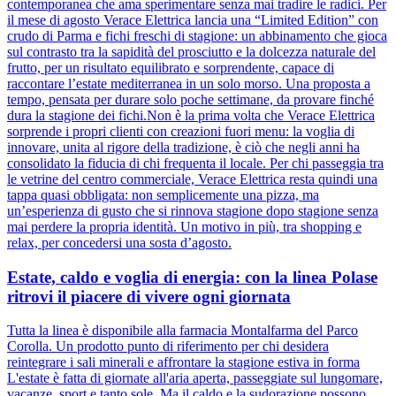
contemporanea che ama sperimentare senza mai tradire le radici. Per
il mese di agosto Verace Elettrica lancia una “Limited Edition” con
crudo di Parma e fichi freschi di stagione: un abbinamento che gioca
sul contrasto tra la sapidità del prosciutto e la dolcezza naturale del
frutto, per un risultato equilibrato e sorprendente, capace di
raccontare l’estate mediterranea in un solo morso. Una proposta a
tempo, pensata per durare solo poche settimane, da provare finché
dura la stagione dei fichi.Non è la prima volta che Verace Elettrica
sorprende i propri clienti con creazioni fuori menu: la voglia di
innovare, unita al rigore della tradizione, è ciò che negli anni ha
consolidato la fiducia di chi frequenta il locale. Per chi passeggia tra
le vetrine del centro commerciale, Verace Elettrica resta quindi una
tappa quasi obbligata: non semplicemente una pizza, ma
un’esperienza di gusto che si rinnova stagione dopo stagione senza
mai perdere la propria identità. Un motivo in più, tra shopping e
relax, per concedersi una sosta d’agosto.
Estate, caldo e voglia di energia: con la linea Polase
ritrovi il piacere di vivere ogni giornata
Tutta la linea è disponibile alla farmacia Montalfarma del Parco
Corolla. Un prodotto punto di riferimento per chi desidera
reintegrare i sali minerali e affrontare la stagione estiva in forma
L'estate è fatta di giornate all'aria aperta, passeggiate sul lungomare,
vacanze, sport e tanto sole. Ma il caldo e la sudorazione possono