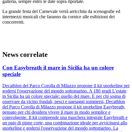
galleria, sempre entro le date sopra riportate.
La grande festa del Carnevale verrà arricchita da scenografie ed
intermezzi musicali che faranno da cornice alle esibizioni dei
concorrenti.
News correlate
Con Easybreath il mare in Sicilia ha un colore
speciale
Decathlon del Parco Corolla di Milazzo propone il kit snorkeling per
godersi l'osservazione del mondo sottomarino. A 180 gradi L'estate
in Sicilia ha un colore speciale: quello del mare. E per chi sogna di
osservare da vicino fondali, pesci e paesaggi sommersi, Decathlon
del Parco Corolla di Milazzo propone il kit snorkeling Easybreath,
pensato per chi desidera vivere il mare in modo semplice e
coinvolgente. Il kit comprende una maschera integrale Easybreath e
un paio di pinne corte, una combinazione ideale per avvicinarsi allo
snorkeling e godersi l'osservazione del mondo sottomarino. La