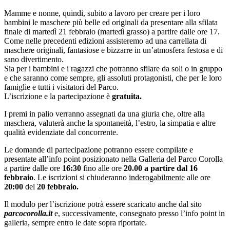
Mamme e nonne, quindi, subito a lavoro per creare per i loro
bambini le maschere più belle ed originali da presentare alla sfilata
finale di martedì 21 febbraio (martedì grasso) a partire dalle ore 17.
Come nelle precedenti edizioni assisteremo ad una carrellata di
maschere originali, fantasiose e bizzarre in un’atmosfera festosa e di
sano divertimento.
Sia per i bambini e i ragazzi che potranno sfilare da soli o in gruppo
e che saranno come sempre, gli assoluti protagonisti, che per le loro
famiglie e tutti i visitatori del Parco.
L’iscrizione e la partecipazione è
gratuita.
I premi in palio verranno assegnati da una giuria che, oltre alla
maschera, valuterà anche la spontaneità, l’estro, la simpatia e altre
qualità evidenziate dal concorrente.
Le domande di partecipazione potranno essere compilate e
presentate all’info point posizionato nella Galleria del Parco Corolla
a partire dalle ore
16:30
fino alle ore
20.00 a partire dal
16
febbraio
. Le iscrizioni si chiuderanno
inderogabilmente
alle ore
20:00
del
20 febbraio.
Il modulo per l’iscrizione potrà essere scaricato anche dal sito
parcocorolla.it
e, successivamente, consegnato presso l’info point in
galleria, sempre entro le date sopra riportate.