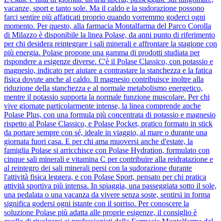
vacanze, sport e tanto sole. Ma il caldo e la sudorazione possono
farci sentire più affaticati proprio quando vorremmo goderci ogni
momento. Per questo, alla farmacia Montalfarma del Parco Corolla
di Milazzo è disponibile la linea Polase, da anni punto di riferimento
per chi desidera reintegrare i sali minerali e affrontare la stagione con
più energia. Polase propone una gamma di prodotti studiata per
rispondere a esigenze diverse. C'è il Polase Classico, con potassio e
magnesio, indicato per aiutare a contrastare la stanchezza e la fatica
fisica dovute anche al caldo. Il magnesio contribuisce inoltre alla
riduzione della stanchezza e al normale metabolismo energetico,
mentre il potassio supporta la normale funzione muscolare. Per chi
vive giornate particolarmente intense, la linea comprende anche
Polase Plus, con una formula più concentrata di potassio e magnesio
rispetto al Polase Classico, e Polase Pocket, pratico formato in stick
da portare sempre con sé, ideale in viaggio, al mare o durante una
giornata fuori casa. E per chi ama muoversi anche d'estate, la
famiglia Polase si arricchisce con Polase Hydration, formulato con
cinque sali minerali e vitamina C per contribuire alla reidratazione e
al reintegro dei sali minerali persi con la sudorazione durante
l'attività fisica leggera, e con Polase Sport, pensato per chi pratica
attività sportiva più intensa. In spiaggia, una passeggiata sotto il sole,
una pedalata o una vacanza da vivere senza soste, sentirsi in forma
significa godersi ogni istante con il sorriso. Per conoscere la
soluzione Polase più adatta alle proprie esigenze, il consiglio è