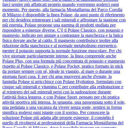
farci sentire più affaticati proprio quando vorremmo goderci ogni
momento. Per questo, alla farmacia Montalfarma del Parco Corolla
di Milazzo è disponibile la linea Polase, da anni punto di riferimento
per chi desidera reintegrare i sali minerali e affrontare la stagione con
più energia. Polase propone una gamma di prodotti studiata per
rispondere a esigenze diverse. C'è il Polase Classico, con potassio e
magnesio, indicato per aiutare a contrastare la stanchezza e la fatica
fisica dovute anche al caldo. Il magnesio contribuisce inoltre alla
riduzione della stanchezza e al normale metabolismo energetico,
mentre il potassio supporta la normale funzione muscolare. Per chi
vive giornate particolarmente intense, la linea comprende anche
Polase Plus, con una formula più concentrata di potassio e magnesio
rispetto al Polase Classico, e Polase Pocket, pratico formato in stick
da portare sempre con sé, ideale in viaggio, al mare o durante una
giornata fuori casa. E per chi ama muoversi anche d'estate, la
famiglia Polase si arricchisce con Polase Hydration, formulato con
cinque sali minerali e vitamina C per contribuire alla reidratazione e
al reintegro dei sali minerali persi con la sudorazione durante
l'attività fisica leggera, e con Polase Sport, pensato per chi pratica
attività sportiva più intensa. In spiaggia, una passeggiata sotto il sole,
una pedalata o una vacanza da vivere senza soste, sentirsi in forma
significa godersi ogni istante con il sorriso. Per conoscere la
soluzione Polase più adatta alle proprie esigenze, il consiglio è
quello di rivolgersi ai professionisti della Farmacia Montalfarma del
Parco Corolla di Milazzo, dove è possibile ricevere un supporto