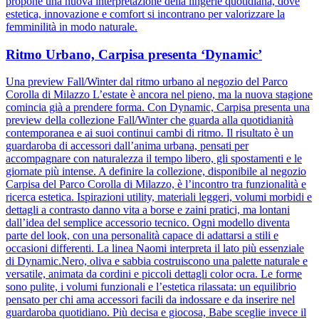
propone una nuova interpretazione della lingerie quotidiana, dove
estetica, innovazione e comfort si incontrano per valorizzare la
femminilità in modo naturale.
Ritmo Urbano, Carpisa presenta ‘Dynamic’
Una preview Fall/Winter dal ritmo urbano al negozio del Parco
Corolla di Milazzo L’estate è ancora nel pieno, ma la nuova stagione
comincia già a prendere forma. Con Dynamic, Carpisa presenta una
preview della collezione Fall/Winter che guarda alla quotidianità
contemporanea e ai suoi continui cambi di ritmo. Il risultato è un
guardaroba di accessori dall’anima urbana, pensati per
accompagnare con naturalezza il tempo libero, gli spostamenti e le
giornate più intense. A definire la collezione, disponibile al negozio
Carpisa del Parco Corolla di Milazzo, è l’incontro tra funzionalità e
ricerca estetica. Ispirazioni utility, materiali leggeri, volumi morbidi e
dettagli a contrasto danno vita a borse e zaini pratici, ma lontani
dall’idea del semplice accessorio tecnico. Ogni modello diventa
parte del look, con una personalità capace di adattarsi a stili e
occasioni differenti. La linea Naomi interpreta il lato più essenziale
di Dynamic.Nero, oliva e sabbia costruiscono una palette naturale e
versatile, animata da cordini e piccoli dettagli color ocra. Le forme
sono pulite, i volumi funzionali e l’estetica rilassata: un equilibrio
pensato per chi ama accessori facili da indossare e da inserire nel
guardaroba quotidiano. Più decisa e giocosa, Babe sceglie invece il