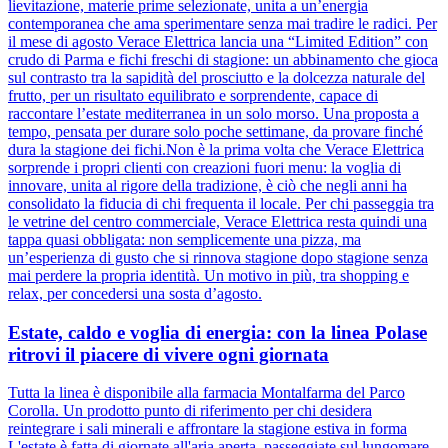
lievitazione, materie prime selezionate, unita a un’energia
contemporanea che ama sperimentare senza mai tradire le radici. Per
il mese di agosto Verace Elettrica lancia una “Limited Edition” con
crudo di Parma e fichi freschi di stagione: un abbinamento che gioca
sul contrasto tra la sapidità del prosciutto e la dolcezza naturale del
frutto, per un risultato equilibrato e sorprendente, capace di
raccontare l’estate mediterranea in un solo morso. Una proposta a
tempo, pensata per durare solo poche settimane, da provare finché
dura la stagione dei fichi.Non è la prima volta che Verace Elettrica
sorprende i propri clienti con creazioni fuori menu: la voglia di
innovare, unita al rigore della tradizione, è ciò che negli anni ha
consolidato la fiducia di chi frequenta il locale. Per chi passeggia tra
le vetrine del centro commerciale, Verace Elettrica resta quindi una
tappa quasi obbligata: non semplicemente una pizza, ma
un’esperienza di gusto che si rinnova stagione dopo stagione senza
mai perdere la propria identità. Un motivo in più, tra shopping e
relax, per concedersi una sosta d’agosto.
Estate, caldo e voglia di energia: con la linea Polase
ritrovi il piacere di vivere ogni giornata
Tutta la linea è disponibile alla farmacia Montalfarma del Parco
Corolla. Un prodotto punto di riferimento per chi desidera
reintegrare i sali minerali e affrontare la stagione estiva in forma
L'estate è fatta di giornate all'aria aperta, passeggiate sul lungomare,