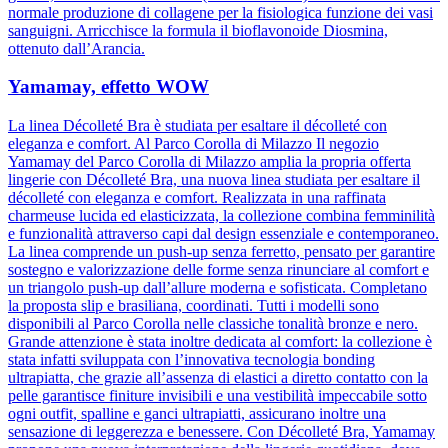
normale produzione di collagene per la fisiologica funzione dei vasi
sanguigni. Arricchisce la formula il bioflavonoide Diosmina,
ottenuto dall’Arancia.
Yamamay, effetto WOW
La linea Décolleté Bra è studiata per esaltare il décolleté con
eleganza e comfort. Al Parco Corolla di Milazzo Il negozio
Yamamay del Parco Corolla di Milazzo amplia la propria offerta
lingerie con Décolleté Bra, una nuova linea studiata per esaltare il
décolleté con eleganza e comfort. Realizzata in una raffinata
charmeuse lucida ed elasticizzata, la collezione combina femminilità
e funzionalità attraverso capi dal design essenziale e contemporaneo.
La linea comprende un push-up senza ferretto, pensato per garantire
sostegno e valorizzazione delle forme senza rinunciare al comfort e
un triangolo push-up dall’allure moderna e sofisticata. Completano
la proposta slip e brasiliana, coordinati. Tutti i modelli sono
disponibili al Parco Corolla nelle classiche tonalità bronze e nero.
Grande attenzione è stata inoltre dedicata al comfort: la collezione è
stata infatti sviluppata con l’innovativa tecnologia bonding
ultrapiatta, che grazie all’assenza di elastici a diretto contatto con la
pelle garantisce finiture invisibili e una vestibilità impeccabile sotto
ogni outfit, spalline e ganci ultrapiatti, assicurano inoltre una
sensazione di leggerezza e benessere. Con Décolleté Bra, Yamamay