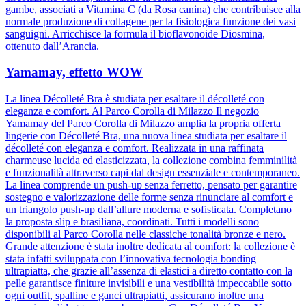
gambe, associati a Vitamina C (da Rosa canina) che contribuisce alla
normale produzione di collagene per la fisiologica funzione dei vasi
sanguigni. Arricchisce la formula il bioflavonoide Diosmina,
ottenuto dall’Arancia.
Yamamay, effetto WOW
La linea Décolleté Bra è studiata per esaltare il décolleté con
eleganza e comfort. Al Parco Corolla di Milazzo Il negozio
Yamamay del Parco Corolla di Milazzo amplia la propria offerta
lingerie con Décolleté Bra, una nuova linea studiata per esaltare il
décolleté con eleganza e comfort. Realizzata in una raffinata
charmeuse lucida ed elasticizzata, la collezione combina femminilità
e funzionalità attraverso capi dal design essenziale e contemporaneo.
La linea comprende un push-up senza ferretto, pensato per garantire
sostegno e valorizzazione delle forme senza rinunciare al comfort e
un triangolo push-up dall’allure moderna e sofisticata. Completano
la proposta slip e brasiliana, coordinati. Tutti i modelli sono
disponibili al Parco Corolla nelle classiche tonalità bronze e nero.
Grande attenzione è stata inoltre dedicata al comfort: la collezione è
stata infatti sviluppata con l’innovativa tecnologia bonding
ultrapiatta, che grazie all’assenza di elastici a diretto contatto con la
pelle garantisce finiture invisibili e una vestibilità impeccabile sotto
ogni outfit, spalline e ganci ultrapiatti, assicurano inoltre una