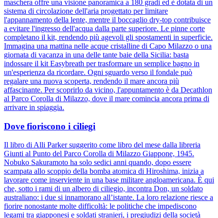
maschera offre una visione panoramica a 180 gradi ed è dotata di un
sistema di circolazione dell'aria progettato per limitare
l'appannamento della lente, mentre il boccaglio dry-top contribuisce
a evitare l'ingresso dell'acqua dalla parte superiore. Le pinne corte
completano il kit, rendendo più agevoli gli spostamenti in superficie.
Immagina una mattina nelle acque cristalline di Capo Milazzo o una
giornata di vacanza in una delle tante baie della Sicilia: basta
indossare il kit Easybreath per trasformare un semplice bagno in
un'esperienza da ricordare. Ogni sguardo verso il fondale può
regalare una nuova scoperta, rendendo il mare ancora più
affascinante. Per scoprirlo da vicino, l'appuntamento è da Decathlon
al Parco Corolla di Milazzo, dove il mare comincia ancora prima di
arrivare in spiaggia.
Dove fioriscono i ciliegi
Il libro di Alli Parker suggerito come libro del mese dalla libreria
Giunti al Punto del Parco Corolla di Milazzo Giappone, 1945.
Nobuko Sakuramoto ha solo sedici anni quando, dopo essere
scampata allo scoppio della bomba atomica di Hiroshima, inizia a
lavorare come inserviente in una base militare angloamericana. È qui
che, sotto i rami di un albero di ciliegio, incontra Don, un soldato
australiano: i due si innamorano all’istante. La loro relazione riesce a
fiorire nonostante molte difficoltà: le politiche che impediscono
legami tra giapponesi e soldati stranieri, i pregiudizi della società