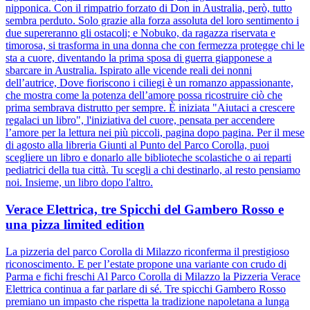
nipponica. Con il rimpatrio forzato di Don in Australia, però, tutto
sembra perduto. Solo grazie alla forza assoluta del loro sentimento i
due supereranno gli ostacoli; e Nobuko, da ragazza riservata e
timorosa, si trasforma in una donna che con fermezza protegge chi le
sta a cuore, diventando la prima sposa di guerra giapponese a
sbarcare in Australia. Ispirato alle vicende reali dei nonni
dell’autrice, Dove fioriscono i ciliegi è un romanzo appassionante,
che mostra come la potenza dell’amore possa ricostruire ciò che
prima sembrava distrutto per sempre. È iniziata "Aiutaci a crescere
regalaci un libro", l'iniziativa del cuore, pensata per accendere
l’amore per la lettura nei più piccoli, pagina dopo pagina. Per il mese
di agosto alla libreria Giunti al Punto del Parco Corolla, puoi
scegliere un libro e donarlo alle biblioteche scolastiche o ai reparti
pediatrici della tua città. Tu scegli a chi destinarlo, al resto pensiamo
noi. Insieme, un libro dopo l'altro.
Verace Elettrica, tre Spicchi del Gambero Rosso e
una pizza limited edition
La pizzeria del parco Corolla di Milazzo riconferma il prestigioso
riconoscimento. E per l’estate propone una variante con crudo di
Parma e fichi freschi Al Parco Corolla di Milazzo la Pizzeria Verace
Elettrica continua a far parlare di sé. Tre spicchi Gambero Rosso
premiano un impasto che rispetta la tradizione napoletana a lunga