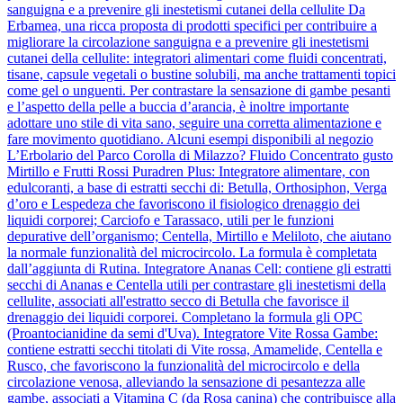
sanguigna e a prevenire gli inestetismi cutanei della cellulite Da
Erbamea, una ricca proposta di prodotti specifici per contribuire a
migliorare la circolazione sanguigna e a prevenire gli inestetismi
cutanei della cellulite: integratori alimentari come fluidi concentrati,
tisane, capsule vegetali o bustine solubili, ma anche trattamenti topici
come gel o unguenti. Per contrastare la sensazione di gambe pesanti
e l’aspetto della pelle a buccia d’arancia, è inoltre importante
adottare uno stile di vita sano, seguire una corretta alimentazione e
fare movimento quotidiano. Alcuni esempi disponibili al negozio
L’Erbolario del Parco Corolla di Milazzo? Fluido Concentrato gusto
Mirtillo e Frutti Rossi Puradren Plus: Integratore alimentare, con
edulcoranti, a base di estratti secchi di: Betulla, Orthosiphon, Verga
d’oro e Lespedeza che favoriscono il fisiologico drenaggio dei
liquidi corporei; Carciofo e Tarassaco, utili per le funzioni
depurative dell’organismo; Centella, Mirtillo e Meliloto, che aiutano
la normale funzionalità del microcircolo. La formula è completata
dall’aggiunta di Rutina. Integratore Ananas Cell: contiene gli estratti
secchi di Ananas e Centella utili per contrastare gli inestetismi della
cellulite, associati all'estratto secco di Betulla che favorisce il
drenaggio dei liquidi corporei. Completano la formula gli OPC
(Proantocianidine da semi d'Uva). Integratore Vite Rossa Gambe:
contiene estratti secchi titolati di Vite rossa, Amamelide, Centella e
Rusco, che favoriscono la funzionalità del microcircolo e della
circolazione venosa, alleviando la sensazione di pesantezza alle
gambe, associati a Vitamina C (da Rosa canina) che contribuisce alla