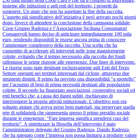
250 mila titolari della Coop Card e che ha il compito di individuare,
insieme alle istituzioni e agli enti del territorio, i progetti da
sostenere. Un aiuto che non ha aspettato la fine della raccolta.
L’aspetto più significativo dell’iniziativa è però arrivato pochi giorni
dopo. Invece di attendere la conclusione della campagna solidale,
Coop Gruppo Radenza e l’Associazione Siciliana Consumatori
Consapevoli hanno deciso di anticipare immediatamente 100 mila
euro, rendendo disponibili le risorse ancora prima di conoscere
l’ammontare complessivo della raccolta. Una scelta che ha
consentito di accelerare gli interventi nelle zone maggiormente
colpite, evitando che il tempo necessario alla raccolta dei fondi
rallentasse le prime risposte alle emergenze. Due linee di intervento.
Le risorse sono state destinate esclusivamente agli Enti del Terzo
Settore operanti nei territori interessati dal ciclone, attraverso due
strumenti distinti. Il primo ha previsto una disponibilità “a sportello”
per l’acquisto di beni di prima necessità destinati alle popolazioni
colpite. Il secondo ha finanziato associazioni, cooperative sociali ed
enti benefici che, a causa dei danni subiti, rischiavano di
interrompere la propria attività istituzionale. L’obiettivo non era
soltanto aiutare chi aveva perso beni materiali, ma preservare quella
rete di solidarietà che rappresenta spesso il primo presidio sociale
durante le emergenze. “Fare impresa significa prendersi cura del
territorio”. A sintetizzare la filosofia dell’intervento è stato
l’amministratore delegato del Gruppo Radenza, Danilo Radenza,
che ha spiegato come l’impresa non possa limitarsi a produrre valore