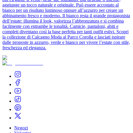
aggiunge un tocco naturale e originale. Può essere accostato al
bianco per un risultato luminoso oppure all’azzurro per creare un
abbinamento fresco e moderno. Il bianco resta il grande protagonista
dell’estate: illumina il look, valorizza l’abbronzatura e si combina
facilmente con entrambe le tonalità. Camicie, pantaloni, abiti e
completi diventano così la base perfetta per tanti outfit estivi. Scopri
la collezione di Calcagno Moda al Parco Corolla e lasciati ispirare
dalle proposte in azzurro, verde e bianco per vivere l’estate con stile,
freschezza ed eleganza.
Negozi