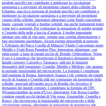
prodotti specifici per contribuire a migliorare la circolazione
sanguigna e a prevenire gli inestetismi cutanei della cellulite Da
Erbamea, una ricca proposta di prodotti specifici per contribuire a
migliorare la circolazione sanguigna e a prevenire gli inestetismi
cutanei della cellulite: integratori alimentari come fluidi concentrati,
tisane, capsule vegetali o bustine solubili, ma anche trattamenti topici
come gel o unguenti. Per contrastare la sensazione di gambe pesanti
e l’aspetto della pelle a buccia d’arancia, è inoltre importante
adottare uno stile di vita sano, seguire una corretta alimentazione e
fare movimento quotidiano. Alcuni esempi disponibili al negozio
L’Erbolario del Parco Corolla di Milazzo? Fluido Concentrato gusto
Mirtillo e Frutti Rossi Puradren Plus: Integratore alimentare, con
edulcoranti, a base di estratti secchi di: Betulla, Orthosiphon, Verga
d’oro e Lespedeza che favoriscono il fisiologico drenaggio dei
liquidi corporei; Carciofo e Tarassaco, utili per le funzioni
depurative dell’organismo; Centella, Mirtillo e Meliloto, che aiutano
la normale funzionalità del microcircolo. La formula è completata
dall’aggiunta di Rutina. Integratore Ananas Cell: contiene gli estratti
secchi di Ananas e Centella utili per contrastare gli inestetismi della
cellulite, associati all'estratto secco di Betulla che favorisce il
drenaggio dei liquidi corporei. Completano la formula gli OPC
(Proantocianidine da semi d'Uva). Integratore Vite Rossa Gambe:
contiene estratti secchi titolati di Vite rossa, Amamelide, Centella e
Rusco, che favoriscono la funzionalità del microcircolo e della
circolazione venosa, alleviando la sensazione di pesantezza alle