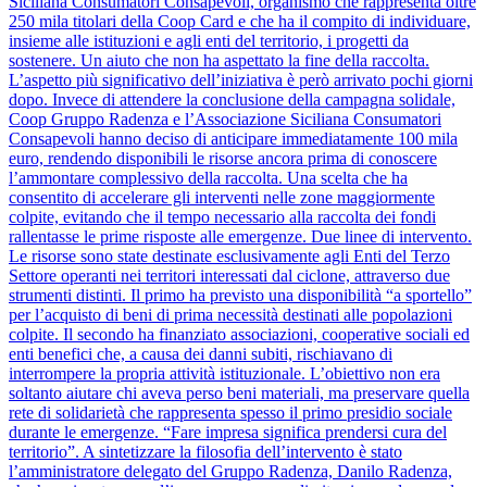
Siciliana Consumatori Consapevoli, organismo che rappresenta oltre
250 mila titolari della Coop Card e che ha il compito di individuare,
insieme alle istituzioni e agli enti del territorio, i progetti da
sostenere. Un aiuto che non ha aspettato la fine della raccolta.
L’aspetto più significativo dell’iniziativa è però arrivato pochi giorni
dopo. Invece di attendere la conclusione della campagna solidale,
Coop Gruppo Radenza e l’Associazione Siciliana Consumatori
Consapevoli hanno deciso di anticipare immediatamente 100 mila
euro, rendendo disponibili le risorse ancora prima di conoscere
l’ammontare complessivo della raccolta. Una scelta che ha
consentito di accelerare gli interventi nelle zone maggiormente
colpite, evitando che il tempo necessario alla raccolta dei fondi
rallentasse le prime risposte alle emergenze. Due linee di intervento.
Le risorse sono state destinate esclusivamente agli Enti del Terzo
Settore operanti nei territori interessati dal ciclone, attraverso due
strumenti distinti. Il primo ha previsto una disponibilità “a sportello”
per l’acquisto di beni di prima necessità destinati alle popolazioni
colpite. Il secondo ha finanziato associazioni, cooperative sociali ed
enti benefici che, a causa dei danni subiti, rischiavano di
interrompere la propria attività istituzionale. L’obiettivo non era
soltanto aiutare chi aveva perso beni materiali, ma preservare quella
rete di solidarietà che rappresenta spesso il primo presidio sociale
durante le emergenze. “Fare impresa significa prendersi cura del
territorio”. A sintetizzare la filosofia dell’intervento è stato
l’amministratore delegato del Gruppo Radenza, Danilo Radenza,