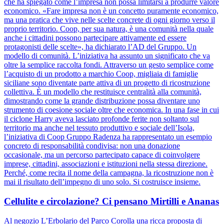
che ha spiegato come l’impresa non possa limitarsi a produrre valore
economico. «Fare impresa non è un concetto puramente economico,
ma una pratica che vive nelle scelte concrete di ogni giorno verso il
proprio territorio. Coop, per sua natura, è una comunità nella quale
anche i cittadini possono partecipare attivamente ed essere
protagonisti delle scelte», ha dichiarato l’AD del Gruppo. Un
modello di comunità. L’iniziativa ha assunto un significato che va
oltre la semplice raccolta fondi. Attraverso un gesto semplice come
l’acquisto di un prodotto a marchio Coop, migliaia di famiglie
siciliane sono diventate parte attiva di un progetto di ricostruzione
collettiva. È un modello che restituisce centralità alla comunità,
dimostrando come la grande distribuzione possa diventare uno
strumento di coesione sociale oltre che economica. In una fase in cui
il ciclone Harry aveva lasciato profonde ferite non soltanto sul
territorio ma anche nel tessuto produttivo e sociale dell’Isola,
l’iniziativa di Coop Gruppo Radenza ha rappresentato un esempio
concreto di responsabilità condivisa: non una donazione
occasionale, ma un percorso partecipato capace di coinvolgere
imprese, cittadini, associazioni e istituzioni nella stessa direzione.
Perché, come recita il nome della campagna, la ricostruzione non è
mai il risultato dell’impegno di uno solo. Si costruisce insieme.
Cellulite e circolazione? Ci pensano Mirtilli e Ananas
Al negozio L’Erbolario del Parco Corolla una ricca proposta di