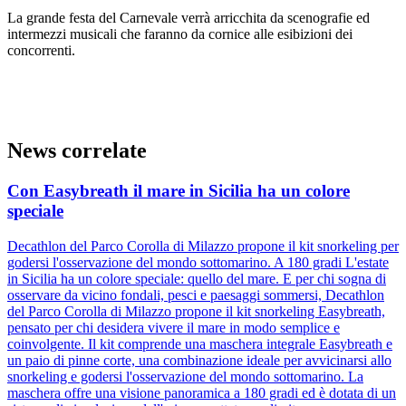
La grande festa del Carnevale verrà arricchita da scenografie ed
intermezzi musicali che faranno da cornice alle esibizioni dei
concorrenti.
News correlate
Con Easybreath il mare in Sicilia ha un colore
speciale
Decathlon del Parco Corolla di Milazzo propone il kit snorkeling per
godersi l'osservazione del mondo sottomarino. A 180 gradi L'estate
in Sicilia ha un colore speciale: quello del mare. E per chi sogna di
osservare da vicino fondali, pesci e paesaggi sommersi, Decathlon
del Parco Corolla di Milazzo propone il kit snorkeling Easybreath,
pensato per chi desidera vivere il mare in modo semplice e
coinvolgente. Il kit comprende una maschera integrale Easybreath e
un paio di pinne corte, una combinazione ideale per avvicinarsi allo
snorkeling e godersi l'osservazione del mondo sottomarino. La
maschera offre una visione panoramica a 180 gradi ed è dotata di un