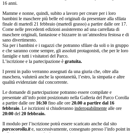
16 anni.
Mamme e nonne, quindi, subito a lavoro per creare per i loro
bambini le maschere più belle ed originali da presentare alla sfilata
finale di martedì 21 febbraio (martedì grasso) a partire dalle ore 17.
Come nelle precedenti edizioni assisteremo ad una carrellata di
maschere originali, fantasiose e bizzarre in un’atmosfera festosa e di
sano divertimento.
Sia per i bambini e i ragazzi che potranno sfilare da soli o in gruppo
e che saranno come sempre, gli assoluti protagonisti, che per le loro
famiglie e tutti i visitatori del Parco.
L’iscrizione e la partecipazione è
gratuita.
I premi in palio verranno assegnati da una giuria che, oltre alla
maschera, valuterà anche la spontaneità, l’estro, la simpatia e altre
qualità evidenziate dal concorrente.
Le domande di partecipazione potranno essere compilate e
presentate all’info point posizionato nella Galleria del Parco Corolla
a partire dalle ore
16:30
fino alle ore
20.00 a partire dal
16
febbraio
. Le iscrizioni si chiuderanno
inderogabilmente
alle ore
20:00
del
20 febbraio.
Il modulo per l’iscrizione potrà essere scaricato anche dal sito
parcocorolla.it
e, successivamente, consegnato presso l’info point in