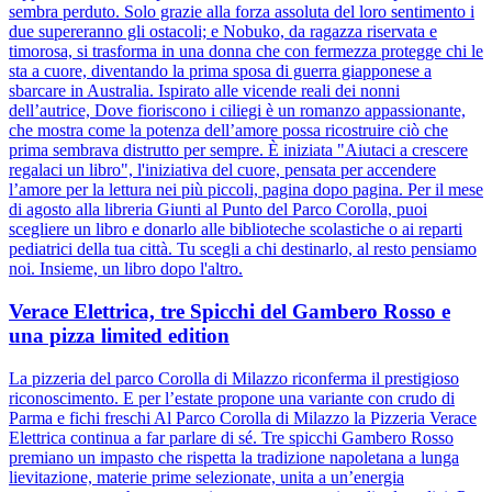
sembra perduto. Solo grazie alla forza assoluta del loro sentimento i
due supereranno gli ostacoli; e Nobuko, da ragazza riservata e
timorosa, si trasforma in una donna che con fermezza protegge chi le
sta a cuore, diventando la prima sposa di guerra giapponese a
sbarcare in Australia. Ispirato alle vicende reali dei nonni
dell’autrice, Dove fioriscono i ciliegi è un romanzo appassionante,
che mostra come la potenza dell’amore possa ricostruire ciò che
prima sembrava distrutto per sempre. È iniziata "Aiutaci a crescere
regalaci un libro", l'iniziativa del cuore, pensata per accendere
l’amore per la lettura nei più piccoli, pagina dopo pagina. Per il mese
di agosto alla libreria Giunti al Punto del Parco Corolla, puoi
scegliere un libro e donarlo alle biblioteche scolastiche o ai reparti
pediatrici della tua città. Tu scegli a chi destinarlo, al resto pensiamo
noi. Insieme, un libro dopo l'altro.
Verace Elettrica, tre Spicchi del Gambero Rosso e
una pizza limited edition
La pizzeria del parco Corolla di Milazzo riconferma il prestigioso
riconoscimento. E per l’estate propone una variante con crudo di
Parma e fichi freschi Al Parco Corolla di Milazzo la Pizzeria Verace
Elettrica continua a far parlare di sé. Tre spicchi Gambero Rosso
premiano un impasto che rispetta la tradizione napoletana a lunga
lievitazione, materie prime selezionate, unita a un’energia