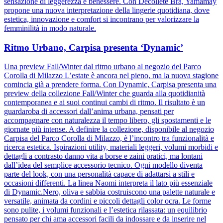
sensazione di leggerezza e benessere. Con Décolleté Bra, Yamamay
propone una nuova interpretazione della lingerie quotidiana, dove
estetica, innovazione e comfort si incontrano per valorizzare la
femminilità in modo naturale.
Ritmo Urbano, Carpisa presenta ‘Dynamic’
Una preview Fall/Winter dal ritmo urbano al negozio del Parco
Corolla di Milazzo L’estate è ancora nel pieno, ma la nuova stagione
comincia già a prendere forma. Con Dynamic, Carpisa presenta una
preview della collezione Fall/Winter che guarda alla quotidianità
contemporanea e ai suoi continui cambi di ritmo. Il risultato è un
guardaroba di accessori dall’anima urbana, pensati per
accompagnare con naturalezza il tempo libero, gli spostamenti e le
giornate più intense. A definire la collezione, disponibile al negozio
Carpisa del Parco Corolla di Milazzo, è l’incontro tra funzionalità e
ricerca estetica. Ispirazioni utility, materiali leggeri, volumi morbidi e
dettagli a contrasto danno vita a borse e zaini pratici, ma lontani
dall’idea del semplice accessorio tecnico. Ogni modello diventa
parte del look, con una personalità capace di adattarsi a stili e
occasioni differenti. La linea Naomi interpreta il lato più essenziale
di Dynamic.Nero, oliva e sabbia costruiscono una palette naturale e
versatile, animata da cordini e piccoli dettagli color ocra. Le forme
sono pulite, i volumi funzionali e l’estetica rilassata: un equilibrio
pensato per chi ama accessori facili da indossare e da inserire nel