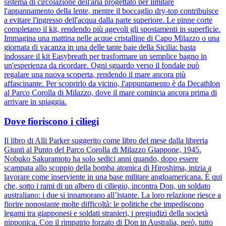
sistema di circolazione dell'aria progettato per limitare
l'appannamento della lente, mentre il boccaglio dry-top contribuisce
a evitare l'ingresso dell'acqua dalla parte superiore. Le pinne corte
completano il kit, rendendo più agevoli gli spostamenti in superficie.
Immagina una mattina nelle acque cristalline di Capo Milazzo o una
giornata di vacanza in una delle tante baie della Sicilia: basta
indossare il kit Easybreath per trasformare un semplice bagno in
un'esperienza da ricordare. Ogni sguardo verso il fondale può
regalare una nuova scoperta, rendendo il mare ancora più
affascinante. Per scoprirlo da vicino, l'appuntamento è da Decathlon
al Parco Corolla di Milazzo, dove il mare comincia ancora prima di
arrivare in spiaggia.
Dove fioriscono i ciliegi
Il libro di Alli Parker suggerito come libro del mese dalla libreria
Giunti al Punto del Parco Corolla di Milazzo Giappone, 1945.
Nobuko Sakuramoto ha solo sedici anni quando, dopo essere
scampata allo scoppio della bomba atomica di Hiroshima, inizia a
lavorare come inserviente in una base militare angloamericana. È qui
che, sotto i rami di un albero di ciliegio, incontra Don, un soldato
australiano: i due si innamorano all’istante. La loro relazione riesce a
fiorire nonostante molte difficoltà: le politiche che impediscono
legami tra giapponesi e soldati stranieri, i pregiudizi della società
nipponica. Con il rimpatrio forzato di Don in Australia, però, tutto