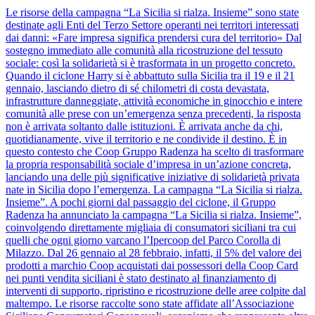
Le risorse della campagna “La Sicilia si rialza. Insieme” sono state
destinate agli Enti del Terzo Settore operanti nei territori interessati
dai danni: «Fare impresa significa prendersi cura del territorio» Dal
sostegno immediato alle comunità alla ricostruzione del tessuto
sociale: così la solidarietà si è trasformata in un progetto concreto.
Quando il ciclone Harry si è abbattuto sulla Sicilia tra il 19 e il 21
gennaio, lasciando dietro di sé chilometri di costa devastata,
infrastrutture danneggiate, attività economiche in ginocchio e intere
comunità alle prese con un’emergenza senza precedenti, la risposta
non è arrivata soltanto dalle istituzioni. È arrivata anche da chi,
quotidianamente, vive il territorio e ne condivide il destino. È in
questo contesto che Coop Gruppo Radenza ha scelto di trasformare
la propria responsabilità sociale d’impresa in un’azione concreta,
lanciando una delle più significative iniziative di solidarietà privata
nate in Sicilia dopo l’emergenza. La campagna “La Sicilia si rialza.
Insieme”. A pochi giorni dal passaggio del ciclone, il Gruppo
Radenza ha annunciato la campagna “La Sicilia si rialza. Insieme”,
coinvolgendo direttamente migliaia di consumatori siciliani tra cui
quelli che ogni giorno varcano l’Ipercoop del Parco Corolla di
Milazzo. Dal 26 gennaio al 28 febbraio, infatti, il 5% del valore dei
prodotti a marchio Coop acquistati dai possessori della Coop Card
nei punti vendita siciliani è stato destinato al finanziamento di
interventi di supporto, ripristino e ricostruzione delle aree colpite dal
maltempo. Le risorse raccolte sono state affidate all’Associazione