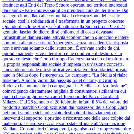
destinate agli Enti del Terzo Settore operanti nei territori interessati
dai danni: «Fare impresa significa prendersi cura del territorio» Dal
sostegno immediato alle comunità alla ricostruzione del tessuto
sociale: così la solidarietà si è trasformata in un progetto concreto.
Quando il ciclone Harry si è abbattuto sulla Sicilia tra il 19 e il 21
gennaio, lasciando dietro di sé chilometri di costa devastata,
infrastrutture danneggiate, attività economiche in ginocchio e intere
comunità alle prese con un’emergenza senza precedenti, la risposta
non è arrivata soltanto dalle istituzioni. È arrivata anche da chi,
quotidianamente, vive il territorio e ne condivide il destino. È in
questo contesto che Coop Gruppo Radenza ha scelto di trasformare
la propria responsabilità sociale d’impresa in un’azione concreta,
lanciando una delle più significative iniziative di solidarietà privata
nate in Sicilia dopo l’emergenza. La campagna “La Sicilia si rialza.
Insieme”. A pochi giorni dal passaggio del ciclone, il Gruppo
Radenza ha annunciato la campagna “La Sicilia si rialza. Insieme”,
coinvolgendo direttamente migliaia di consumatori siciliani tra cui
quelli che ogni giorno varcano l’Ipercoop del Parco Corolla di
Milazzo. Dal 26 gennaio al 28 febbraio, infatti, il 5% del valore dei
prodotti a marchio Coop acquistati dai possessori della Coop Card
nei punti vendita siciliani è stato destinato al finanziamento di
interventi di supporto, ripristino e ricostruzione delle aree colpite dal
maltempo. Le risorse raccolte sono state affidate all’Associazione
Siciliana Consumatori Consapevoli, organismo che rappresenta oltre