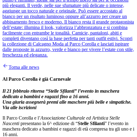
più eleganti. Il verde, nelle sue sfumature più delicate o intense,
aggiunge un tocco naturale e originale. Può essere accostato al
bianco per un risultato luminoso oppure all’azzurro per creare un
abbinamento fresco e moderno. Il bianco resta il grande protagonista
dell’estate: illumina il look, valorizza l’abbronzatura e si combina
facilmente con entrambe le tonalità. Camicie, pantaloni, abiti e
completi diventano così la base perfetta per tanti outfit estivi. Scopri
la collezione di Calcagno Moda al Parco Corolla e lasciati ispirare
dalle proposte in azzurro, verde e bianco per vivere l’estate con stile,
freschezza ed eleganza.
Torna alle news
Al Parco Corolla è già Carnevale
Il 21 febbraio ritorna “Stelle Sfilanti” l’evento in maschera
dedicato a bambini e ragazzi fino a 16 anni.
Una giuria assegnerà premi alle maschere più belle e simpatiche.
Via alle iscrizioni
Il Parco Corolla e l’
Associazione Culturale ed Artistica Stelle
Nascenti
presentano la 6^ edizione di “
Stelle Sfilanti
” l’evento in
maschera dedicato a bambini e ragazzi di età compresa tra gli uno e i
16 anni.