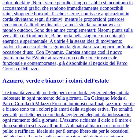
color blocking. Nero, verde petrolio, fango e sabbia si incontrano in
accostamenti grafici che rendono immediatamente riconoscibili
zaini, shopper e borsoni. Tasche esterne, coulisse e applicazioni in
corda diventano segni distintivi, mentre le proporzioni generose
evocano un’attitudine dinamica, a metà strada tra urbanwear e
mondo outdoor. Sono due anime complementari: Naomi punta sulla
versatilità dei toni neutri, Babe porta nella stagione una nota più
energica e sperimentale. A unirle è la stessa idea di movimento,
tradotta in accessori che seguono la giornata senza imporre un’unica
occasione d’uso. Con Dynamic, Carpisa anticipa così il nuovo
guardaroba Fall/Winter attraverso una collezione trasversale,
funzionale e contemporanea, già disponibile al negozio del Parco
Corolla di Milazzo.
Azzurro, verde e bianco: i colori dell’estate
Tre tonalità versatili, perfette per creare look leggeri ed eleganti da
indossare in ogni momento della giornata. Da Calcagno Moda al
Parco Corolla di Milazzo Freschi, luminosi e raffinati, azzurro, verde
e bianco sono tra i colori più amati della stagione estiva. Tre tonalità
versatili, perfette per creare look leggeri ed eleganti da indossare in
ogni momento della giornata. L’azzurro richiama il cielo e il mare e
dona subito freschezza all’outfit. Abbinato al bianco crea uno stile
pulito e raffinato, ideale sia per il tempo libero sia per le occasioni
più eleganti. Il verde, nelle sue sfumature più delicate o intense,