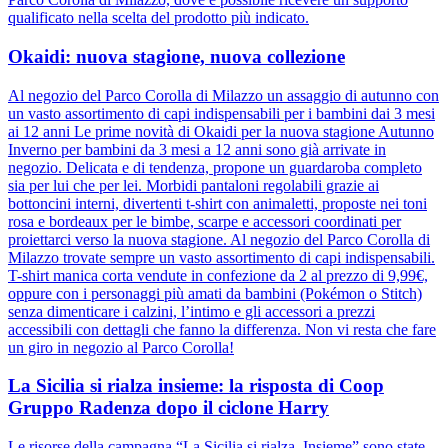
qualificato nella scelta del prodotto più indicato.
Okaidi: nuova stagione, nuova collezione
Al negozio del Parco Corolla di Milazzo un assaggio di autunno con
un vasto assortimento di capi indispensabili per i bambini dai 3 mesi
ai 12 anni Le prime novità di Okaidi per la nuova stagione Autunno
Inverno per bambini da 3 mesi a 12 anni sono già arrivate in
negozio. Delicata e di tendenza, propone un guardaroba completo
sia per lui che per lei. Morbidi pantaloni regolabili grazie ai
bottoncini interni, divertenti t-shirt con animaletti, proposte nei toni
rosa e bordeaux per le bimbe, scarpe e accessori coordinati per
proiettarci verso la nuova stagione. Al negozio del Parco Corolla di
Milazzo trovate sempre un vasto assortimento di capi indispensabili.
T-shirt manica corta vendute in confezione da 2 al prezzo di 9,99€,
oppure con i personaggi più amati da bambini (Pokémon o Stitch)
senza dimenticare i calzini, l’intimo e gli accessori a prezzi
accessibili con dettagli che fanno la differenza. Non vi resta che fare
un giro in negozio al Parco Corolla!
La Sicilia si rialza insieme: la risposta di Coop
Gruppo Radenza dopo il ciclone Harry
Le risorse della campagna “La Sicilia si rialza. Insieme” sono state