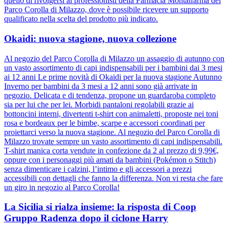
quello di rivolgersi ai professionisti della Farmacia Montalfarma del
Parco Corolla di Milazzo, dove è possibile ricevere un supporto
qualificato nella scelta del prodotto più indicato.
Okaidi: nuova stagione, nuova collezione
Al negozio del Parco Corolla di Milazzo un assaggio di autunno con
un vasto assortimento di capi indispensabili per i bambini dai 3 mesi
ai 12 anni Le prime novità di Okaidi per la nuova stagione Autunno
Inverno per bambini da 3 mesi a 12 anni sono già arrivate in
negozio. Delicata e di tendenza, propone un guardaroba completo
sia per lui che per lei. Morbidi pantaloni regolabili grazie ai
bottoncini interni, divertenti t-shirt con animaletti, proposte nei toni
rosa e bordeaux per le bimbe, scarpe e accessori coordinati per
proiettarci verso la nuova stagione. Al negozio del Parco Corolla di
Milazzo trovate sempre un vasto assortimento di capi indispensabili.
T-shirt manica corta vendute in confezione da 2 al prezzo di 9,99€,
oppure con i personaggi più amati da bambini (Pokémon o Stitch)
senza dimenticare i calzini, l’intimo e gli accessori a prezzi
accessibili con dettagli che fanno la differenza. Non vi resta che fare
un giro in negozio al Parco Corolla!
La Sicilia si rialza insieme: la risposta di Coop
Gruppo Radenza dopo il ciclone Harry