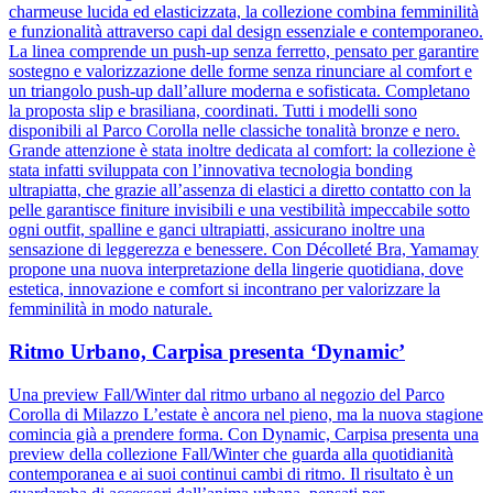
charmeuse lucida ed elasticizzata, la collezione combina femminilità
e funzionalità attraverso capi dal design essenziale e contemporaneo.
La linea comprende un push-up senza ferretto, pensato per garantire
sostegno e valorizzazione delle forme senza rinunciare al comfort e
un triangolo push-up dall’allure moderna e sofisticata. Completano
la proposta slip e brasiliana, coordinati. Tutti i modelli sono
disponibili al Parco Corolla nelle classiche tonalità bronze e nero.
Grande attenzione è stata inoltre dedicata al comfort: la collezione è
stata infatti sviluppata con l’innovativa tecnologia bonding
ultrapiatta, che grazie all’assenza di elastici a diretto contatto con la
pelle garantisce finiture invisibili e una vestibilità impeccabile sotto
ogni outfit, spalline e ganci ultrapiatti, assicurano inoltre una
sensazione di leggerezza e benessere. Con Décolleté Bra, Yamamay
propone una nuova interpretazione della lingerie quotidiana, dove
estetica, innovazione e comfort si incontrano per valorizzare la
femminilità in modo naturale.
Ritmo Urbano, Carpisa presenta ‘Dynamic’
Una preview Fall/Winter dal ritmo urbano al negozio del Parco
Corolla di Milazzo L’estate è ancora nel pieno, ma la nuova stagione
comincia già a prendere forma. Con Dynamic, Carpisa presenta una
preview della collezione Fall/Winter che guarda alla quotidianità
contemporanea e ai suoi continui cambi di ritmo. Il risultato è un