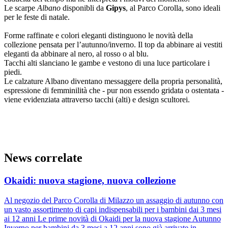
Le scarpe
Albano
disponibli da
Gipys
, al Parco Corolla, sono ideali
per le feste di natale.
Forme raffinate e colori eleganti distinguono le novità della
collezione pensata per l’autunno/inverno. Il top da abbinare ai vestiti
eleganti da abbinare al nero, al rosso o al blu.
Tacchi alti slanciano le gambe e vestono di una luce particolare i
piedi.
Le calzature Albano diventano messaggere della propria personalità,
espressione di femminilità che - pur non essendo gridata o ostentata -
viene evidenziata attraverso tacchi (alti) e design scultorei.
News correlate
Okaidi: nuova stagione, nuova collezione
Al negozio del Parco Corolla di Milazzo un assaggio di autunno con
un vasto assortimento di capi indispensabili per i bambini dai 3 mesi
ai 12 anni Le prime novità di Okaidi per la nuova stagione Autunno
Inverno per bambini da 3 mesi a 12 anni sono già arrivate in