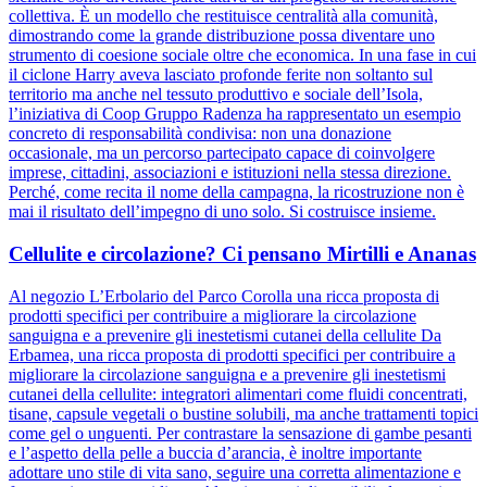
collettiva. È un modello che restituisce centralità alla comunità,
dimostrando come la grande distribuzione possa diventare uno
strumento di coesione sociale oltre che economica. In una fase in cui
il ciclone Harry aveva lasciato profonde ferite non soltanto sul
territorio ma anche nel tessuto produttivo e sociale dell’Isola,
l’iniziativa di Coop Gruppo Radenza ha rappresentato un esempio
concreto di responsabilità condivisa: non una donazione
occasionale, ma un percorso partecipato capace di coinvolgere
imprese, cittadini, associazioni e istituzioni nella stessa direzione.
Perché, come recita il nome della campagna, la ricostruzione non è
mai il risultato dell’impegno di uno solo. Si costruisce insieme.
Cellulite e circolazione? Ci pensano Mirtilli e Ananas
Al negozio L’Erbolario del Parco Corolla una ricca proposta di
prodotti specifici per contribuire a migliorare la circolazione
sanguigna e a prevenire gli inestetismi cutanei della cellulite Da
Erbamea, una ricca proposta di prodotti specifici per contribuire a
migliorare la circolazione sanguigna e a prevenire gli inestetismi
cutanei della cellulite: integratori alimentari come fluidi concentrati,
tisane, capsule vegetali o bustine solubili, ma anche trattamenti topici
come gel o unguenti. Per contrastare la sensazione di gambe pesanti
e l’aspetto della pelle a buccia d’arancia, è inoltre importante
adottare uno stile di vita sano, seguire una corretta alimentazione e