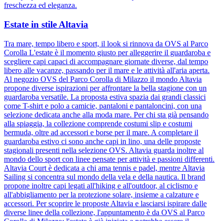
freschezza ed eleganza.
Estate in stile Altavia
Tra mare, tempo libero e sport, il look si rinnova da OVS al Parco
Corolla L'estate è il momento giusto per alleggerire il guardaroba e
scegliere capi capaci di accompagnare giornate diverse, dal tempo
libero alle vacanze, passando per il mare e le attività all'aria aperta.
Al negozio OVS del Parco Corolla di Milazzo il mondo Altavia
propone diverse ispirazioni per affrontare la bella stagione con un
guardaroba versatile. La proposta estiva spazia dai grandi classici
come T-shirt e polo a camicie, pantaloni e pantaloncini, con una
selezione dedicata anche alla moda mare. Per chi sta già pensando
alla spiaggia, la collezione comprende costumi slip e costumi
bermuda, oltre ad accessori e borse per il mare. A completare il
guardaroba estivo ci sono anche capi in lino, una delle proposte
stagionali presenti nella selezione OVS. Altavia guarda inoltre al
mondo dello sport con linee pensate per attività e passioni differenti.
Altavia Court è dedicata a chi ama tennis e padel, mentre Altavia
Sailing si concentra sul mondo della vela e della nautica. Il brand
propone inoltre capi legati all'hiking e all'outdoor, al ciclismo e
all'abbigliamento per la protezione solare, insieme a calzature e
accessori. Per scoprire le proposte Altavia e lasciarsi ispirare dalle
diverse linee della collezione, l'appuntamento è da OVS al Parco