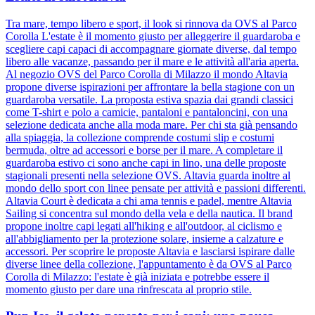
Tra mare, tempo libero e sport, il look si rinnova da OVS al Parco
Corolla L'estate è il momento giusto per alleggerire il guardaroba e
scegliere capi capaci di accompagnare giornate diverse, dal tempo
libero alle vacanze, passando per il mare e le attività all'aria aperta.
Al negozio OVS del Parco Corolla di Milazzo il mondo Altavia
propone diverse ispirazioni per affrontare la bella stagione con un
guardaroba versatile. La proposta estiva spazia dai grandi classici
come T-shirt e polo a camicie, pantaloni e pantaloncini, con una
selezione dedicata anche alla moda mare. Per chi sta già pensando
alla spiaggia, la collezione comprende costumi slip e costumi
bermuda, oltre ad accessori e borse per il mare. A completare il
guardaroba estivo ci sono anche capi in lino, una delle proposte
stagionali presenti nella selezione OVS. Altavia guarda inoltre al
mondo dello sport con linee pensate per attività e passioni differenti.
Altavia Court è dedicata a chi ama tennis e padel, mentre Altavia
Sailing si concentra sul mondo della vela e della nautica. Il brand
propone inoltre capi legati all'hiking e all'outdoor, al ciclismo e
all'abbigliamento per la protezione solare, insieme a calzature e
accessori. Per scoprire le proposte Altavia e lasciarsi ispirare dalle
diverse linee della collezione, l'appuntamento è da OVS al Parco
Corolla di Milazzo: l'estate è già iniziata e potrebbe essere il
momento giusto per dare una rinfrescata al proprio stile.