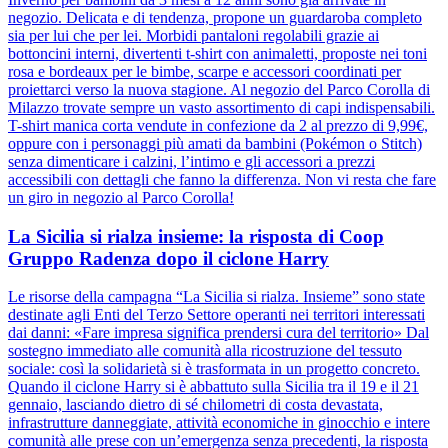
negozio. Delicata e di tendenza, propone un guardaroba completo
sia per lui che per lei. Morbidi pantaloni regolabili grazie ai
bottoncini interni, divertenti t-shirt con animaletti, proposte nei toni
rosa e bordeaux per le bimbe, scarpe e accessori coordinati per
proiettarci verso la nuova stagione. Al negozio del Parco Corolla di
Milazzo trovate sempre un vasto assortimento di capi indispensabili.
T-shirt manica corta vendute in confezione da 2 al prezzo di 9,99€,
oppure con i personaggi più amati da bambini (Pokémon o Stitch)
senza dimenticare i calzini, l’intimo e gli accessori a prezzi
accessibili con dettagli che fanno la differenza. Non vi resta che fare
un giro in negozio al Parco Corolla!
La Sicilia si rialza insieme: la risposta di Coop
Gruppo Radenza dopo il ciclone Harry
Le risorse della campagna “La Sicilia si rialza. Insieme” sono state
destinate agli Enti del Terzo Settore operanti nei territori interessati
dai danni: «Fare impresa significa prendersi cura del territorio» Dal
sostegno immediato alle comunità alla ricostruzione del tessuto
sociale: così la solidarietà si è trasformata in un progetto concreto.
Quando il ciclone Harry si è abbattuto sulla Sicilia tra il 19 e il 21
gennaio, lasciando dietro di sé chilometri di costa devastata,
infrastrutture danneggiate, attività economiche in ginocchio e intere
comunità alle prese con un’emergenza senza precedenti, la risposta