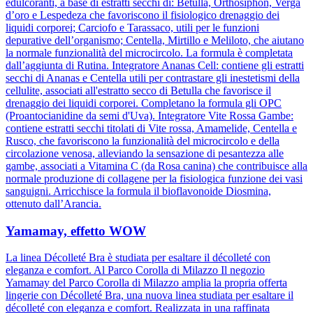
edulcoranti, a base di estratti secchi di: Betulla, Orthosiphon, Verga
d’oro e Lespedeza che favoriscono il fisiologico drenaggio dei
liquidi corporei; Carciofo e Tarassaco, utili per le funzioni
depurative dell’organismo; Centella, Mirtillo e Meliloto, che aiutano
la normale funzionalità del microcircolo. La formula è completata
dall’aggiunta di Rutina. Integratore Ananas Cell: contiene gli estratti
secchi di Ananas e Centella utili per contrastare gli inestetismi della
cellulite, associati all'estratto secco di Betulla che favorisce il
drenaggio dei liquidi corporei. Completano la formula gli OPC
(Proantocianidine da semi d'Uva). Integratore Vite Rossa Gambe:
contiene estratti secchi titolati di Vite rossa, Amamelide, Centella e
Rusco, che favoriscono la funzionalità del microcircolo e della
circolazione venosa, alleviando la sensazione di pesantezza alle
gambe, associati a Vitamina C (da Rosa canina) che contribuisce alla
normale produzione di collagene per la fisiologica funzione dei vasi
sanguigni. Arricchisce la formula il bioflavonoide Diosmina,
ottenuto dall’Arancia.
Yamamay, effetto WOW
La linea Décolleté Bra è studiata per esaltare il décolleté con
eleganza e comfort. Al Parco Corolla di Milazzo Il negozio
Yamamay del Parco Corolla di Milazzo amplia la propria offerta
lingerie con Décolleté Bra, una nuova linea studiata per esaltare il
décolleté con eleganza e comfort. Realizzata in una raffinata