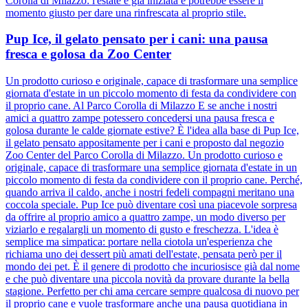
Corolla di Milazzo: l'estate è già iniziata e potrebbe essere il
momento giusto per dare una rinfrescata al proprio stile.
Pup Ice, il gelato pensato per i cani: una pausa
fresca e golosa da Zoo Center
Un prodotto curioso e originale, capace di trasformare una semplice
giornata d'estate in un piccolo momento di festa da condividere con
il proprio cane. Al Parco Corolla di Milazzo E se anche i nostri
amici a quattro zampe potessero concedersi una pausa fresca e
golosa durante le calde giornate estive? È l'idea alla base di Pup Ice,
il gelato pensato appositamente per i cani e proposto dal negozio
Zoo Center del Parco Corolla di Milazzo. Un prodotto curioso e
originale, capace di trasformare una semplice giornata d'estate in un
piccolo momento di festa da condividere con il proprio cane. Perché,
quando arriva il caldo, anche i nostri fedeli compagni meritano una
coccola speciale. Pup Ice può diventare così una piacevole sorpresa
da offrire al proprio amico a quattro zampe, un modo diverso per
viziarlo e regalargli un momento di gusto e freschezza. L'idea è
semplice ma simpatica: portare nella ciotola un'esperienza che
richiama uno dei dessert più amati dell'estate, pensata però per il
mondo dei pet. È il genere di prodotto che incuriosisce già dal nome
e che può diventare una piccola novità da provare durante la bella
stagione. Perfetto per chi ama cercare sempre qualcosa di nuovo per
il proprio cane e vuole trasformare anche una pausa quotidiana in