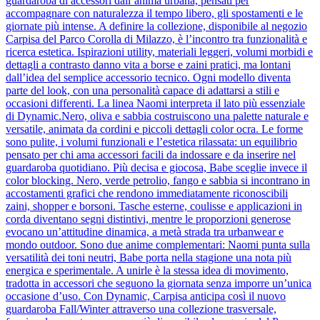
guardaroba di accessori dall’anima urbana, pensati per
accompagnare con naturalezza il tempo libero, gli spostamenti e le
giornate più intense. A definire la collezione, disponibile al negozio
Carpisa del Parco Corolla di Milazzo, è l’incontro tra funzionalità e
ricerca estetica. Ispirazioni utility, materiali leggeri, volumi morbidi e
dettagli a contrasto danno vita a borse e zaini pratici, ma lontani
dall’idea del semplice accessorio tecnico. Ogni modello diventa
parte del look, con una personalità capace di adattarsi a stili e
occasioni differenti. La linea Naomi interpreta il lato più essenziale
di Dynamic.Nero, oliva e sabbia costruiscono una palette naturale e
versatile, animata da cordini e piccoli dettagli color ocra. Le forme
sono pulite, i volumi funzionali e l’estetica rilassata: un equilibrio
pensato per chi ama accessori facili da indossare e da inserire nel
guardaroba quotidiano. Più decisa e giocosa, Babe sceglie invece il
color blocking. Nero, verde petrolio, fango e sabbia si incontrano in
accostamenti grafici che rendono immediatamente riconoscibili
zaini, shopper e borsoni. Tasche esterne, coulisse e applicazioni in
corda diventano segni distintivi, mentre le proporzioni generose
evocano un’attitudine dinamica, a metà strada tra urbanwear e
mondo outdoor. Sono due anime complementari: Naomi punta sulla
versatilità dei toni neutri, Babe porta nella stagione una nota più
energica e sperimentale. A unirle è la stessa idea di movimento,
tradotta in accessori che seguono la giornata senza imporre un’unica
occasione d’uso. Con Dynamic, Carpisa anticipa così il nuovo
guardaroba Fall/Winter attraverso una collezione trasversale,