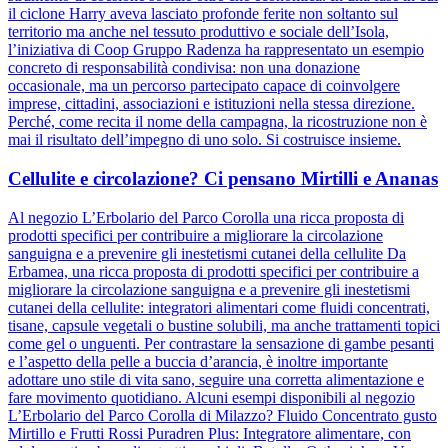
il ciclone Harry aveva lasciato profonde ferite non soltanto sul
territorio ma anche nel tessuto produttivo e sociale dell’Isola,
l’iniziativa di Coop Gruppo Radenza ha rappresentato un esempio
concreto di responsabilità condivisa: non una donazione
occasionale, ma un percorso partecipato capace di coinvolgere
imprese, cittadini, associazioni e istituzioni nella stessa direzione.
Perché, come recita il nome della campagna, la ricostruzione non è
mai il risultato dell’impegno di uno solo. Si costruisce insieme.
Cellulite e circolazione? Ci pensano Mirtilli e Ananas
Al negozio L’Erbolario del Parco Corolla una ricca proposta di
prodotti specifici per contribuire a migliorare la circolazione
sanguigna e a prevenire gli inestetismi cutanei della cellulite Da
Erbamea, una ricca proposta di prodotti specifici per contribuire a
migliorare la circolazione sanguigna e a prevenire gli inestetismi
cutanei della cellulite: integratori alimentari come fluidi concentrati,
tisane, capsule vegetali o bustine solubili, ma anche trattamenti topici
come gel o unguenti. Per contrastare la sensazione di gambe pesanti
e l’aspetto della pelle a buccia d’arancia, è inoltre importante
adottare uno stile di vita sano, seguire una corretta alimentazione e
fare movimento quotidiano. Alcuni esempi disponibili al negozio
L’Erbolario del Parco Corolla di Milazzo? Fluido Concentrato gusto
Mirtillo e Frutti Rossi Puradren Plus: Integratore alimentare, con