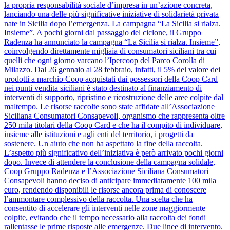
la propria responsabilità sociale d’impresa in un’azione concreta,
lanciando una delle più significative iniziative di solidarietà privata
nate in Sicilia dopo l’emergenza. La campagna “La Sicilia si rialza.
Insieme”. A pochi giorni dal passaggio del ciclone, il Gruppo
Radenza ha annunciato la campagna “La Sicilia si rialza. Insieme”,
coinvolgendo direttamente migliaia di consumatori siciliani tra cui
quelli che ogni giorno varcano l’Ipercoop del Parco Corolla di
Milazzo. Dal 26 gennaio al 28 febbraio, infatti, il 5% del valore dei
prodotti a marchio Coop acquistati dai possessori della Coop Card
nei punti vendita siciliani è stato destinato al finanziamento di
interventi di supporto, ripristino e ricostruzione delle aree colpite dal
maltempo. Le risorse raccolte sono state affidate all’Associazione
Siciliana Consumatori Consapevoli, organismo che rappresenta oltre
250 mila titolari della Coop Card e che ha il compito di individuare,
insieme alle istituzioni e agli enti del territorio, i progetti da
sostenere. Un aiuto che non ha aspettato la fine della raccolta.
L’aspetto più significativo dell’iniziativa è però arrivato pochi giorni
dopo. Invece di attendere la conclusione della campagna solidale,
Coop Gruppo Radenza e l’Associazione Siciliana Consumatori
Consapevoli hanno deciso di anticipare immediatamente 100 mila
euro, rendendo disponibili le risorse ancora prima di conoscere
l’ammontare complessivo della raccolta. Una scelta che ha
consentito di accelerare gli interventi nelle zone maggiormente
colpite, evitando che il tempo necessario alla raccolta dei fondi
rallentasse le prime risposte alle emergenze. Due linee di intervento.