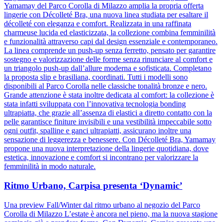
Yamamay del Parco Corolla di Milazzo amplia la propria offerta
lingerie con Décolleté Bra, una nuova linea studiata per esaltare il
décolleté con eleganza e comfort. Realizzata in una raffinata
charmeuse lucida ed elasticizzata, la collezione combina femminilità
e funzionalità attraverso capi dal design essenziale e contemporaneo.
La linea comprende un push-up senza ferretto, pensato per garantire
sostegno e valorizzazione delle forme senza rinunciare al comfort e
un triangolo push-up dall’allure moderna e sofisticata. Completano
la proposta slip e brasiliana, coordinati. Tutti i modelli sono
disponibili al Parco Corolla nelle classiche tonalità bronze e nero.
Grande attenzione è stata inoltre dedicata al comfort: la collezione è
stata infatti sviluppata con l’innovativa tecnologia bonding
ultrapiatta, che grazie all’assenza di elastici a diretto contatto con la
pelle garantisce finiture invisibili e una vestibilità impeccabile sotto
ogni outfit, spalline e ganci ultrapiatti, assicurano inoltre una
sensazione di leggerezza e benessere. Con Décolleté Bra, Yamamay
propone una nuova interpretazione della lingerie quotidiana, dove
estetica, innovazione e comfort si incontrano per valorizzare la
femminilità in modo naturale.
Ritmo Urbano, Carpisa presenta ‘Dynamic’
Una preview Fall/Winter dal ritmo urbano al negozio del Parco
Corolla di Milazzo L’estate è ancora nel pieno, ma la nuova stagione