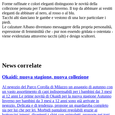
Forme raffinate e colori eleganti distinguono le novità della
collezione pensata per l’autunno/inverno. Il top da abbinare ai vestiti
eleganti da abbinare al nero, al rosso o al blu.
Tacchi alti slanciano le gambe e vestono di una luce particolare i
piedi.
Le calzature Albano diventano messaggere della propria personalità,
espressione di femminilità che - pur non essendo gridata o ostentata -
viene evidenziata attraverso tacchi (alti) e design scultorei.
News correlate
Okaidi: nuova stagione, nuova collezione
Al negozio del Parco Corolla di Milazzo un assaggio di autunno con
un vasto assortimento di capi indispensabili per i bambini dai 3 mesi
ai 12 anni Le prime novità di Okaidi per la nuova stagione Autunno
Inverno per bambini da 3 mesi a 12 anni sono già arrivate in
negozio. Delicata e di tendenza, propone un guardaroba completo
sia per lui che per lei. Morbidi pantaloni regolabili grazie ai
bottoncini interni, divertenti t-shirt con animaletti, proposte nei toni