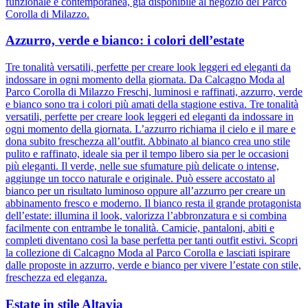
funzionale e contemporanea, già disponibile al negozio del Parco
Corolla di Milazzo.
Azzurro, verde e bianco: i colori dell’estate
Tre tonalità versatili, perfette per creare look leggeri ed eleganti da
indossare in ogni momento della giornata. Da Calcagno Moda al
Parco Corolla di Milazzo Freschi, luminosi e raffinati, azzurro, verde
e bianco sono tra i colori più amati della stagione estiva. Tre tonalità
versatili, perfette per creare look leggeri ed eleganti da indossare in
ogni momento della giornata. L’azzurro richiama il cielo e il mare e
dona subito freschezza all’outfit. Abbinato al bianco crea uno stile
pulito e raffinato, ideale sia per il tempo libero sia per le occasioni
più eleganti. Il verde, nelle sue sfumature più delicate o intense,
aggiunge un tocco naturale e originale. Può essere accostato al
bianco per un risultato luminoso oppure all’azzurro per creare un
abbinamento fresco e moderno. Il bianco resta il grande protagonista
dell’estate: illumina il look, valorizza l’abbronzatura e si combina
facilmente con entrambe le tonalità. Camicie, pantaloni, abiti e
completi diventano così la base perfetta per tanti outfit estivi. Scopri
la collezione di Calcagno Moda al Parco Corolla e lasciati ispirare
dalle proposte in azzurro, verde e bianco per vivere l’estate con stile,
freschezza ed eleganza.
Estate in stile Altavia