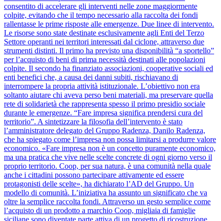
consentito di accelerare gli interventi nelle zone maggiormente
colpite, evitando che il tempo necessario alla raccolta dei fondi
rallentasse le prime risposte alle emergenze. Due linee di intervento.
Le risorse sono state destinate esclusivamente agli Enti del Terzo
Settore operanti nei territori interessati dal ciclone, attraverso due
strumenti distinti. Il primo ha previsto una disponibilità “a sportello”
per l’acquisto di beni di prima necessità destinati alle popolazioni
colpite. Il secondo ha finanziato associazioni, cooperative sociali ed
enti benefici che, a causa dei danni subiti, rischiavano di
interrompere la propria attività istituzionale. L’obiettivo non era
soltanto aiutare chi aveva perso beni materiali, ma preservare quella
rete di solidarietà che rappresenta spesso il primo presidio sociale
durante le emergenze. “Fare impresa significa prendersi cura del
territorio”. A sintetizzare la filosofia dell’intervento è stato
l’amministratore delegato del Gruppo Radenza, Danilo Radenza,
che ha spiegato come l’impresa non possa limitarsi a produrre valore
economico. «Fare impresa non è un concetto puramente economico,
ma una pratica che vive nelle scelte concrete di ogni giorno verso il
proprio territorio. Coop, per sua natura, è una comunità nella quale
anche i cittadini possono partecipare attivamente ed essere
protagonisti delle scelte», ha dichiarato l’AD del Gruppo. Un
modello di comunità. L’iniziativa ha assunto un significato che va
oltre la semplice raccolta fondi. Attraverso un gesto semplice come
l’acquisto di un prodotto a marchio Coop, migliaia di famiglie
siciliane sono diventate parte attiva di un progetto di ricostruzione