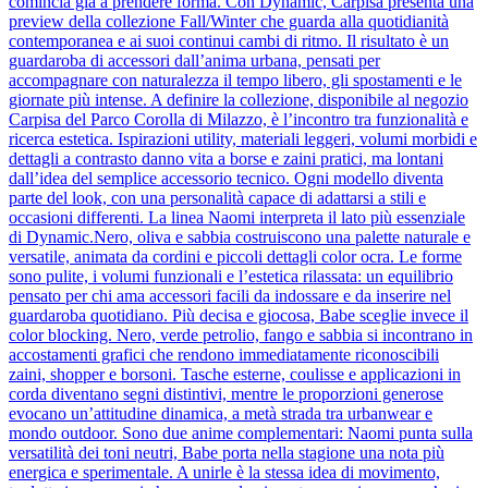
comincia già a prendere forma. Con Dynamic, Carpisa presenta una
preview della collezione Fall/Winter che guarda alla quotidianità
contemporanea e ai suoi continui cambi di ritmo. Il risultato è un
guardaroba di accessori dall’anima urbana, pensati per
accompagnare con naturalezza il tempo libero, gli spostamenti e le
giornate più intense. A definire la collezione, disponibile al negozio
Carpisa del Parco Corolla di Milazzo, è l’incontro tra funzionalità e
ricerca estetica. Ispirazioni utility, materiali leggeri, volumi morbidi e
dettagli a contrasto danno vita a borse e zaini pratici, ma lontani
dall’idea del semplice accessorio tecnico. Ogni modello diventa
parte del look, con una personalità capace di adattarsi a stili e
occasioni differenti. La linea Naomi interpreta il lato più essenziale
di Dynamic.Nero, oliva e sabbia costruiscono una palette naturale e
versatile, animata da cordini e piccoli dettagli color ocra. Le forme
sono pulite, i volumi funzionali e l’estetica rilassata: un equilibrio
pensato per chi ama accessori facili da indossare e da inserire nel
guardaroba quotidiano. Più decisa e giocosa, Babe sceglie invece il
color blocking. Nero, verde petrolio, fango e sabbia si incontrano in
accostamenti grafici che rendono immediatamente riconoscibili
zaini, shopper e borsoni. Tasche esterne, coulisse e applicazioni in
corda diventano segni distintivi, mentre le proporzioni generose
evocano un’attitudine dinamica, a metà strada tra urbanwear e
mondo outdoor. Sono due anime complementari: Naomi punta sulla
versatilità dei toni neutri, Babe porta nella stagione una nota più
energica e sperimentale. A unirle è la stessa idea di movimento,