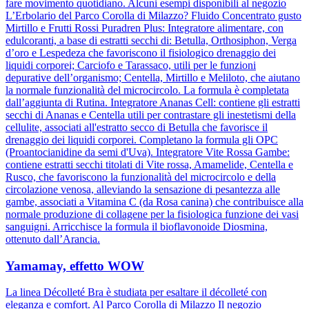
fare movimento quotidiano. Alcuni esempi disponibili al negozio
L’Erbolario del Parco Corolla di Milazzo? Fluido Concentrato gusto
Mirtillo e Frutti Rossi Puradren Plus: Integratore alimentare, con
edulcoranti, a base di estratti secchi di: Betulla, Orthosiphon, Verga
d’oro e Lespedeza che favoriscono il fisiologico drenaggio dei
liquidi corporei; Carciofo e Tarassaco, utili per le funzioni
depurative dell’organismo; Centella, Mirtillo e Meliloto, che aiutano
la normale funzionalità del microcircolo. La formula è completata
dall’aggiunta di Rutina. Integratore Ananas Cell: contiene gli estratti
secchi di Ananas e Centella utili per contrastare gli inestetismi della
cellulite, associati all'estratto secco di Betulla che favorisce il
drenaggio dei liquidi corporei. Completano la formula gli OPC
(Proantocianidine da semi d'Uva). Integratore Vite Rossa Gambe:
contiene estratti secchi titolati di Vite rossa, Amamelide, Centella e
Rusco, che favoriscono la funzionalità del microcircolo e della
circolazione venosa, alleviando la sensazione di pesantezza alle
gambe, associati a Vitamina C (da Rosa canina) che contribuisce alla
normale produzione di collagene per la fisiologica funzione dei vasi
sanguigni. Arricchisce la formula il bioflavonoide Diosmina,
ottenuto dall’Arancia.
Yamamay, effetto WOW
La linea Décolleté Bra è studiata per esaltare il décolleté con
eleganza e comfort. Al Parco Corolla di Milazzo Il negozio