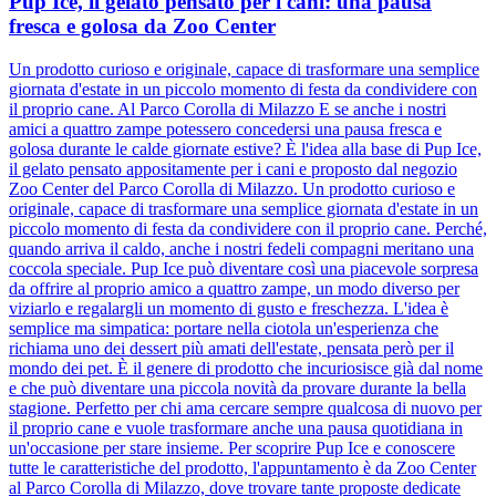
Pup Ice, il gelato pensato per i cani: una pausa
fresca e golosa da Zoo Center
Un prodotto curioso e originale, capace di trasformare una semplice
giornata d'estate in un piccolo momento di festa da condividere con
il proprio cane. Al Parco Corolla di Milazzo E se anche i nostri
amici a quattro zampe potessero concedersi una pausa fresca e
golosa durante le calde giornate estive? È l'idea alla base di Pup Ice,
il gelato pensato appositamente per i cani e proposto dal negozio
Zoo Center del Parco Corolla di Milazzo. Un prodotto curioso e
originale, capace di trasformare una semplice giornata d'estate in un
piccolo momento di festa da condividere con il proprio cane. Perché,
quando arriva il caldo, anche i nostri fedeli compagni meritano una
coccola speciale. Pup Ice può diventare così una piacevole sorpresa
da offrire al proprio amico a quattro zampe, un modo diverso per
viziarlo e regalargli un momento di gusto e freschezza. L'idea è
semplice ma simpatica: portare nella ciotola un'esperienza che
richiama uno dei dessert più amati dell'estate, pensata però per il
mondo dei pet. È il genere di prodotto che incuriosisce già dal nome
e che può diventare una piccola novità da provare durante la bella
stagione. Perfetto per chi ama cercare sempre qualcosa di nuovo per
il proprio cane e vuole trasformare anche una pausa quotidiana in
un'occasione per stare insieme. Per scoprire Pup Ice e conoscere
tutte le caratteristiche del prodotto, l'appuntamento è da Zoo Center
al Parco Corolla di Milazzo, dove trovare tante proposte dedicate