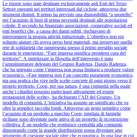
Le risorse sono state destinate esclusivamente agli Enti del Terzo
Settore operanti nei territori interessati dal ciclone, attraverso due
strumenti distinti. Il primo ha previsto una disponibilità “a sportello”
per l’acquisto di beni di prima necessità destinati alle popolazioni
colpite. Il secondo ha finanziato associazioni, cooperative sociali ed
enti benefici che, a causa dei danni subiti, rischiavano di
interrompere la propria attività istituzionale. L’obiettivo non era
soltanto aiutare chi aveva perso beni materiali, ma preservare quella
rete di solidarietà che rappresenta spesso il primo presidio sociale
durante le emergenze. “Fare impresa significa prendersi cura del
territorio”. A sintetizzare la filosofia dell’intervento è stato
l’amministratore delegato del Gruppo Radenza, Danilo Radenza,
che ha spiegato come l’impresa non possa limitarsi a produrre valore
economico. «Fare impresa non è un concetto puramente economico,
ma una pratica che vive nelle scelte concrete di ogni giorno verso il
proprio territorio. Coop, per sua natura, è una comunità nella quale
anche i cittadini possono partecipare attivamente ed essere
protagonisti delle scelte», ha dichiarato l’AD del Gruppo. Un
modello di comunità. L’iniziativa ha assunto un significato che va
oltre la semplice raccolta fondi. Attraverso un gesto semplice come
l’acquisto di un prodotto a marchio Coop, migliaia di famiglie
siciliane sono diventate parte attiva di un progetto di ricostruzione
collettiva. È un modello che restituisce centralità alla comunità,
dimostrando come la grande distribuzione possa diventare uno
strumento di coesione sociale oltre che economica. In una fase in cui