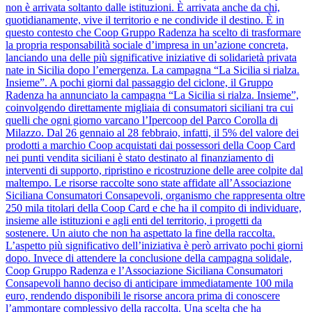
non è arrivata soltanto dalle istituzioni. È arrivata anche da chi,
quotidianamente, vive il territorio e ne condivide il destino. È in
questo contesto che Coop Gruppo Radenza ha scelto di trasformare
la propria responsabilità sociale d’impresa in un’azione concreta,
lanciando una delle più significative iniziative di solidarietà privata
nate in Sicilia dopo l’emergenza. La campagna “La Sicilia si rialza.
Insieme”. A pochi giorni dal passaggio del ciclone, il Gruppo
Radenza ha annunciato la campagna “La Sicilia si rialza. Insieme”,
coinvolgendo direttamente migliaia di consumatori siciliani tra cui
quelli che ogni giorno varcano l’Ipercoop del Parco Corolla di
Milazzo. Dal 26 gennaio al 28 febbraio, infatti, il 5% del valore dei
prodotti a marchio Coop acquistati dai possessori della Coop Card
nei punti vendita siciliani è stato destinato al finanziamento di
interventi di supporto, ripristino e ricostruzione delle aree colpite dal
maltempo. Le risorse raccolte sono state affidate all’Associazione
Siciliana Consumatori Consapevoli, organismo che rappresenta oltre
250 mila titolari della Coop Card e che ha il compito di individuare,
insieme alle istituzioni e agli enti del territorio, i progetti da
sostenere. Un aiuto che non ha aspettato la fine della raccolta.
L’aspetto più significativo dell’iniziativa è però arrivato pochi giorni
dopo. Invece di attendere la conclusione della campagna solidale,
Coop Gruppo Radenza e l’Associazione Siciliana Consumatori
Consapevoli hanno deciso di anticipare immediatamente 100 mila
euro, rendendo disponibili le risorse ancora prima di conoscere
l’ammontare complessivo della raccolta. Una scelta che ha