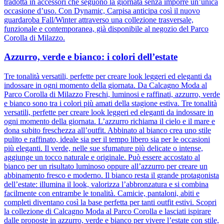
tradotta in accessori che seguono la giornata senza imporre un’unica
occasione d’uso. Con Dynamic, Carpisa anticipa così il nuovo
guardaroba Fall/Winter attraverso una collezione trasversale,
funzionale e contemporanea, già disponibile al negozio del Parco
Corolla di Milazzo.
Azzurro, verde e bianco: i colori dell’estate
Tre tonalità versatili, perfette per creare look leggeri ed eleganti da
indossare in ogni momento della giornata. Da Calcagno Moda al
Parco Corolla di Milazzo Freschi, luminosi e raffinati, azzurro, verde
e bianco sono tra i colori più amati della stagione estiva. Tre tonalità
versatili, perfette per creare look leggeri ed eleganti da indossare in
ogni momento della giornata. L’azzurro richiama il cielo e il mare e
dona subito freschezza all’outfit. Abbinato al bianco crea uno stile
pulito e raffinato, ideale sia per il tempo libero sia per le occasioni
più eleganti. Il verde, nelle sue sfumature più delicate o intense,
aggiunge un tocco naturale e originale. Può essere accostato al
bianco per un risultato luminoso oppure all’azzurro per creare un
abbinamento fresco e moderno. Il bianco resta il grande protagonista
dell’estate: illumina il look, valorizza l’abbronzatura e si combina
facilmente con entrambe le tonalità. Camicie, pantaloni, abiti e
completi diventano così la base perfetta per tanti outfit estivi. Scopri
la collezione di Calcagno Moda al Parco Corolla e lasciati ispirare
dalle proposte in azzurro, verde e bianco per vivere l’estate con stile,