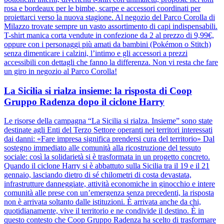
rosa e bordeaux per le bimbe, scarpe e accessori coordinati per
proiettarci verso la nuova stagione. Al negozio del Parco Corolla di
Milazzo trovate sempre un vasto assortimento di capi indispensabili.
T-shirt manica corta vendute in confezione da 2 al prezzo di 9,99€,
oppure con i personaggi più amati da bambini (Pokémon o Stitch)
senza dimenticare i calzini, l’intimo e gli accessori a prezzi
accessibili con dettagli che fanno la differenza. Non vi resta che fare
un giro in negozio al Parco Corolla!
La Sicilia si rialza insieme: la risposta di Coop
Gruppo Radenza dopo il ciclone Harry
Le risorse della campagna “La Sicilia si rialza. Insieme” sono state
destinate agli Enti del Terzo Settore operanti nei territori interessati
dai danni: «Fare impresa significa prendersi cura del territorio» Dal
sostegno immediato alle comunità alla ricostruzione del tessuto
sociale: così la solidarietà si è trasformata in un progetto concreto.
Quando il ciclone Harry si è abbattuto sulla Sicilia tra il 19 e il 21
gennaio, lasciando dietro di sé chilometri di costa devastata,
infrastrutture danneggiate, attività economiche in ginocchio e intere
comunità alle prese con un’emergenza senza precedenti, la risposta
non è arrivata soltanto dalle istituzioni. È arrivata anche da chi,
quotidianamente, vive il territorio e ne condivide il destino. È in
questo contesto che Coop Gruppo Radenza ha scelto di trasformare