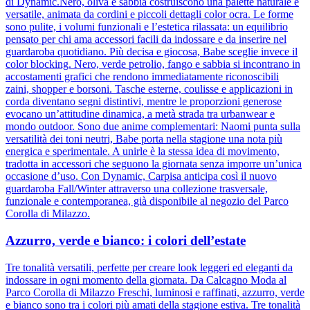
di Dynamic.Nero, oliva e sabbia costruiscono una palette naturale e
versatile, animata da cordini e piccoli dettagli color ocra. Le forme
sono pulite, i volumi funzionali e l’estetica rilassata: un equilibrio
pensato per chi ama accessori facili da indossare e da inserire nel
guardaroba quotidiano. Più decisa e giocosa, Babe sceglie invece il
color blocking. Nero, verde petrolio, fango e sabbia si incontrano in
accostamenti grafici che rendono immediatamente riconoscibili
zaini, shopper e borsoni. Tasche esterne, coulisse e applicazioni in
corda diventano segni distintivi, mentre le proporzioni generose
evocano un’attitudine dinamica, a metà strada tra urbanwear e
mondo outdoor. Sono due anime complementari: Naomi punta sulla
versatilità dei toni neutri, Babe porta nella stagione una nota più
energica e sperimentale. A unirle è la stessa idea di movimento,
tradotta in accessori che seguono la giornata senza imporre un’unica
occasione d’uso. Con Dynamic, Carpisa anticipa così il nuovo
guardaroba Fall/Winter attraverso una collezione trasversale,
funzionale e contemporanea, già disponibile al negozio del Parco
Corolla di Milazzo.
Azzurro, verde e bianco: i colori dell’estate
Tre tonalità versatili, perfette per creare look leggeri ed eleganti da
indossare in ogni momento della giornata. Da Calcagno Moda al
Parco Corolla di Milazzo Freschi, luminosi e raffinati, azzurro, verde
e bianco sono tra i colori più amati della stagione estiva. Tre tonalità