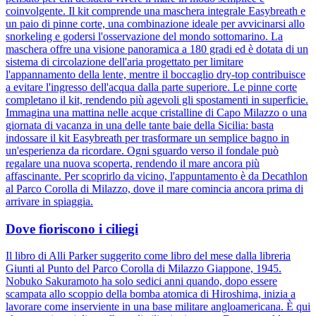
coinvolgente. Il kit comprende una maschera integrale Easybreath e
un paio di pinne corte, una combinazione ideale per avvicinarsi allo
snorkeling e godersi l'osservazione del mondo sottomarino. La
maschera offre una visione panoramica a 180 gradi ed è dotata di un
sistema di circolazione dell'aria progettato per limitare
l'appannamento della lente, mentre il boccaglio dry-top contribuisce
a evitare l'ingresso dell'acqua dalla parte superiore. Le pinne corte
completano il kit, rendendo più agevoli gli spostamenti in superficie.
Immagina una mattina nelle acque cristalline di Capo Milazzo o una
giornata di vacanza in una delle tante baie della Sicilia: basta
indossare il kit Easybreath per trasformare un semplice bagno in
un'esperienza da ricordare. Ogni sguardo verso il fondale può
regalare una nuova scoperta, rendendo il mare ancora più
affascinante. Per scoprirlo da vicino, l'appuntamento è da Decathlon
al Parco Corolla di Milazzo, dove il mare comincia ancora prima di
arrivare in spiaggia.
Dove fioriscono i ciliegi
Il libro di Alli Parker suggerito come libro del mese dalla libreria
Giunti al Punto del Parco Corolla di Milazzo Giappone, 1945.
Nobuko Sakuramoto ha solo sedici anni quando, dopo essere
scampata allo scoppio della bomba atomica di Hiroshima, inizia a
lavorare come inserviente in una base militare angloamericana. È qui