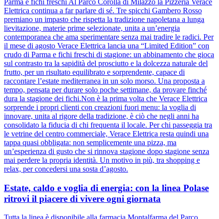
Parma e fichi freschi Al Parco Corolla di Milazzo la Pizzeria Verace
Elettrica continua a far parlare di sé. Tre spicchi Gambero Rosso
premiano un impasto che rispetta la tradizione napoletana a lunga
lievitazione, materie prime selezionate, unita a un’energia
contemporanea che ama sperimentare senza mai tradire le radici. Per
il mese di agosto Verace Elettrica lancia una “Limited Edition” con
crudo di Parma e fichi freschi di stagione: un abbinamento che gioca
sul contrasto tra la sapidità del prosciutto e la dolcezza naturale del
frutto, per un risultato equilibrato e sorprendente, capace di
raccontare l’estate mediterranea in un solo morso. Una proposta a
tempo, pensata per durare solo poche settimane, da provare finché
dura la stagione dei fichi.Non è la prima volta che Verace Elettrica
sorprende i propri clienti con creazioni fuori menu: la voglia di
innovare, unita al rigore della tradizione, è ciò che negli anni ha
consolidato la fiducia di chi frequenta il locale. Per chi passeggia tra
le vetrine del centro commerciale, Verace Elettrica resta quindi una
tappa quasi obbligata: non semplicemente una pizza, ma
un’esperienza di gusto che si rinnova stagione dopo stagione senza
mai perdere la propria identità. Un motivo in più, tra shopping e
relax, per concedersi una sosta d’agosto.
Estate, caldo e voglia di energia: con la linea Polase
ritrovi il piacere di vivere ogni giornata
Tutta la linea è disponibile alla farmacia Montalfarma del Parco