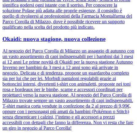
significa godersi ogni istante con il sorriso. Per conoscere la
soluzione Polase più adatta alle proprie esigenze, il consiglio è
quello di rivolgersi ai professionisti della Farmacia Montalfarma del
Parco Corolla di Milazzo, dove è possibile ricevere un supporto
qualificato nella scelta del prodotto più indicato.
Okaidi: nuova stagione, nuova collezione
Al negozio del Parco Corolla di Milazzo un assaggio di autunno con
un vasto assortimento di capi indispensabili per i bambini dai 3 mesi
ai 12 anni Le prime novità di Okaidi per la nuova stagione Autunno
Inverno per bambini da 3 mesi a 12 anni sono già arrivate in
negozio. Delicata e di tendenza, propone un guardaroba completo
sia per lui che per lei. Morbidi pantaloni regolabili grazie ai
bottoncini interni, divertenti t-shirt con animaletti, proposte nei toni
rosa e bordeaux per le bimbe, scarpe e accessori coordinati per
proiettarci verso la nuova stagione. Al negozio del Parco Corolla di
Milazzo trovate sempre un vasto assortimento di capi indispensabili.
T-shirt manica corta vendute in confezione da 2 al prezzo di 9,99€,
oppure con i personaggi più amati da bambini (Pokémon o Stitch)
senza dimenticare i calzini, l’intimo e gli accessori a prezzi
accessibili con dettagli che fanno la differenza. Non vi resta che fare
un giro in negozio al Parco Corolla!