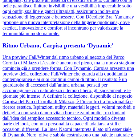
ultrapiatta, che grazie all’assenza di elastici a diretto contatto con la
pelle garantisce finiture invisibili e una vestibilità impeccabile sotto
ogni outfit, spalline e ganci ultrapiatti, assicurano inoltre una
sensazione di leggerezza e benessere. Con Décolleté Bra, Yamamay
propone una nuova interpretazione della lingerie quotidiana, dove
estetica, innovazione e comfort si incontrano per valorizzare la
femminilità in modo naturale.
Ritmo Urbano, Carpisa presenta ‘Dynamic’
Una preview Fall/Winter dal ritmo urbano al negozio del Parco
Corolla di Milazzo L’estate è ancora nel pieno, ma la nuova stagione
comincia già a prendere forma. Con Dynamic, Carpisa presenta una
preview della collezione Fall/Winter che guarda alla quotidianità
contemporanea e ai suoi continui cambi di ritmo. Il risultato è un
guardaroba di accessori dall’anima urbana, pensati per
accompagnare con naturalezza il tempo libero, gli spostamenti e le
giornate più intense. A definire la collezione, disponibile al negozio
Carpisa del Parco Corolla di Milazzo, è l’incontro tra funzionalità e
ricerca estetica. Ispirazioni utility, materiali leggeri, volumi morbidi e
dettagli a contrasto danno vita a borse e zaini pratici, ma lontani
dall’idea del semplice accessorio tecnico. Ogni modello diventa
parte del look, con una personalità capace di adattarsi a stili e
occasioni differenti. La linea Naomi interpreta il lato più essenziale
di Dynamic.Nero, oliva e sabbia costruiscono una palette naturale e