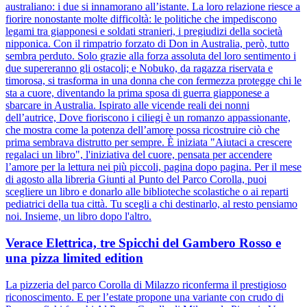
australiano: i due si innamorano all’istante. La loro relazione riesce a
fiorire nonostante molte difficoltà: le politiche che impediscono
legami tra giapponesi e soldati stranieri, i pregiudizi della società
nipponica. Con il rimpatrio forzato di Don in Australia, però, tutto
sembra perduto. Solo grazie alla forza assoluta del loro sentimento i
due supereranno gli ostacoli; e Nobuko, da ragazza riservata e
timorosa, si trasforma in una donna che con fermezza protegge chi le
sta a cuore, diventando la prima sposa di guerra giapponese a
sbarcare in Australia. Ispirato alle vicende reali dei nonni
dell’autrice, Dove fioriscono i ciliegi è un romanzo appassionante,
che mostra come la potenza dell’amore possa ricostruire ciò che
prima sembrava distrutto per sempre. È iniziata "Aiutaci a crescere
regalaci un libro", l'iniziativa del cuore, pensata per accendere
l’amore per la lettura nei più piccoli, pagina dopo pagina. Per il mese
di agosto alla libreria Giunti al Punto del Parco Corolla, puoi
scegliere un libro e donarlo alle biblioteche scolastiche o ai reparti
pediatrici della tua città. Tu scegli a chi destinarlo, al resto pensiamo
noi. Insieme, un libro dopo l'altro.
Verace Elettrica, tre Spicchi del Gambero Rosso e
una pizza limited edition
La pizzeria del parco Corolla di Milazzo riconferma il prestigioso
riconoscimento. E per l’estate propone una variante con crudo di