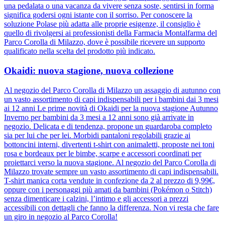
una pedalata o una vacanza da vivere senza soste, sentirsi in forma
significa godersi ogni istante con il sorriso. Per conoscere la
soluzione Polase più adatta alle proprie esigenze, il consiglio è
quello di rivolgersi ai professionisti della Farmacia Montalfarma del
Parco Corolla di Milazzo, dove è possibile ricevere un supporto
qualificato nella scelta del prodotto più indicato.
Okaidi: nuova stagione, nuova collezione
Al negozio del Parco Corolla di Milazzo un assaggio di autunno con
un vasto assortimento di capi indispensabili per i bambini dai 3 mesi
ai 12 anni Le prime novità di Okaidi per la nuova stagione Autunno
Inverno per bambini da 3 mesi a 12 anni sono già arrivate in
negozio. Delicata e di tendenza, propone un guardaroba completo
sia per lui che per lei. Morbidi pantaloni regolabili grazie ai
bottoncini interni, divertenti t-shirt con animaletti, proposte nei toni
rosa e bordeaux per le bimbe, scarpe e accessori coordinati per
proiettarci verso la nuova stagione. Al negozio del Parco Corolla di
Milazzo trovate sempre un vasto assortimento di capi indispensabili.
T-shirt manica corta vendute in confezione da 2 al prezzo di 9,99€,
oppure con i personaggi più amati da bambini (Pokémon o Stitch)
senza dimenticare i calzini, l’intimo e gli accessori a prezzi
accessibili con dettagli che fanno la differenza. Non vi resta che fare
un giro in negozio al Parco Corolla!