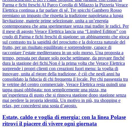
Parma e fichi freschi Al Parco Corolla di Milazzo la Pizzeria Verace
Elettrica continua a far parlare di sé. Tre spicchi Gambero Rosso
premiano un impasto che rispetta la tradizione napoletana a lunga
lievitazione, materie prime selezionate, unita a un’energia
contemporanea che ama sperimentare senza mai tradire le radici. Per
il mese di agosto Verace Elettrica lancia una “Limited Edition” con
crudo di Parma e fichi freschi di stagione: un abbinamento che gioca
sul contrasto tra la sapidità del prosciutto e la dolcezza naturale del
frutto, per un risultato equilibrato e sorprendente, capace di
raccontare l’estate mediterranea in un solo morso. Una proposta a
tempo, pensata per durare solo poche settimane, da provare finché
dura la stagione dei fichi.Non è la prima volta che Verace Elettrica
sorprende i propri clienti con creazioni fuori menu: la voglia di
innovare, unita al rigore della tradizione, è ciò che negli anni ha
consolidato la fiducia di chi frequenta il locale. Per chi passeggia tra
le vetrine del centro commerciale, Verace Elettrica resta quindi una
tappa quasi obbligata: non semplicemente una pizza, ma
un’esperienza di gusto che si rinnova stagione dopo stagione senza
mai perdere la propria identità. Un motivo in più, tra shopping e
relax, per concedersi una sosta d’agosto.
Estate, caldo e voglia di energia: con la linea Polase
ritrovi il piacere di vivere ogni giornata