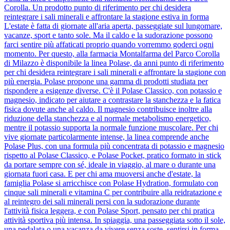
Corolla. Un prodotto punto di riferimento per chi desidera
reintegrare i sali minerali e affrontare la stagione estiva in forma
L'estate è fatta di giornate all'aria aperta, passeggiate sul lungomare,
vacanze, sport e tanto sole. Ma il caldo e la sudorazione possono
farci sentire più affaticati proprio quando vorremmo goderci ogni
momento. Per questo, alla farmacia Montalfarma del Parco Corolla
di Milazzo è disponibile la linea Polase, da anni punto di riferimento
per chi desidera reintegrare i sali minerali e affrontare la stagione con
più energia. Polase propone una gamma di prodotti studiata per
rispondere a esigenze diverse. C'è il Polase Classico, con potassio e
magnesio, indicato per aiutare a contrastare la stanchezza e la fatica
fisica dovute anche al caldo. Il magnesio contribuisce inoltre alla
riduzione della stanchezza e al normale metabolismo energetico,
mentre il potassio supporta la normale funzione muscolare. Per chi
vive giornate particolarmente intense, la linea comprende anche
Polase Plus, con una formula più concentrata di potassio e magnesio
rispetto al Polase Classico, e Polase Pocket, pratico formato in stick
da portare sempre con sé, ideale in viaggio, al mare o durante una
giornata fuori casa. E per chi ama muoversi anche d'estate, la
famiglia Polase si arricchisce con Polase Hydration, formulato con
cinque sali minerali e vitamina C per contribuire alla reidratazione e
al reintegro dei sali minerali persi con la sudorazione durante
l'attività fisica leggera, e con Polase Sport, pensato per chi pratica
attività sportiva più intensa. In spiaggia, una passeggiata sotto il sole,
una pedalata o una vacanza da vivere senza soste, sentirsi in forma