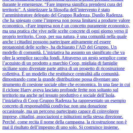
durante le emergenze. “Fare impresa significa prendersi cura del
territorio”. A sintetizzare la filosofia dell’intervento è stato
l’amministratore delegato del Gruppo Radenza, Danilo Radenza,
che ha spiegato come l’impresa non possa limitarsi a produrre valore
economico. «Fare impresa non è un concetto puramente economico,
ma una pratica che vive nelle scelte concrete di ogni giorno verso il
proprio territorio. Coop, per sua natura, è una comunità nella quale
anche i cittadini possono partecipare attivamente ed essere
protagonisti delle scelte», ha dichiarato l’AD del Gruppo. Un
modello di comunità. L’iniziativa ha assunto un significato che va
oltre la semplice raccolta fondi. Attraverso un gesto semplice come
l’acquisto di un prodotto a marchio Coop, migliaia di famiglie
siciliane sono diventate parte attiva di un progetto di ricostruzione
collettiva. È un modello che restituisce centralità alla comunità,
dimostrando come la grande distribuzione possa diventare uno
strumento di coesione sociale oltre che economica. In una fase in cui
il ciclone Harry aveva lasciato profonde ferite non soltanto sul
territorio ma anche nel tessuto produttivo e sociale dell’Isola,
l’iniziativa di Coop Gruppo Radenza ha rappresentato un esempio
concreto di responsabilità condivisa: non una donazione
occasionale, ma un percorso partecipato capace di coinvolgere
imprese, cittadini, associazioni e istituzioni nella stessa direzione.
Perché, come recita il nome della campagna, la ricostruzione non è
mai il risultato dell’impegno di uno solo. Si costruisce insieme.