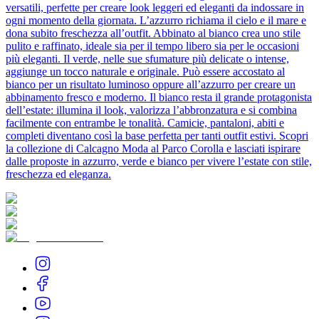
versatili, perfette per creare look leggeri ed eleganti da indossare in
ogni momento della giornata. L’azzurro richiama il cielo e il mare e
dona subito freschezza all’outfit. Abbinato al bianco crea uno stile
pulito e raffinato, ideale sia per il tempo libero sia per le occasioni
più eleganti. Il verde, nelle sue sfumature più delicate o intense,
aggiunge un tocco naturale e originale. Può essere accostato al
bianco per un risultato luminoso oppure all’azzurro per creare un
abbinamento fresco e moderno. Il bianco resta il grande protagonista
dell’estate: illumina il look, valorizza l’abbronzatura e si combina
facilmente con entrambe le tonalità. Camicie, pantaloni, abiti e
completi diventano così la base perfetta per tanti outfit estivi. Scopri
la collezione di Calcagno Moda al Parco Corolla e lasciati ispirare
dalle proposte in azzurro, verde e bianco per vivere l’estate con stile,
freschezza ed eleganza.