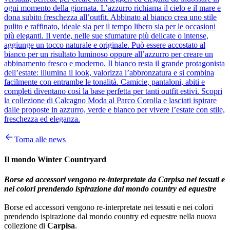
ogni momento della giornata. L’azzurro richiama il cielo e il mare e
dona subito freschezza all’outfit. Abbinato al bianco crea uno stile
pulito e raffinato, ideale sia per il tempo libero sia per le occasioni
più eleganti. Il verde, nelle sue sfumature più delicate o intense,
aggiunge un tocco naturale e originale. Può essere accostato al
bianco per un risultato luminoso oppure all’azzurro per creare un
abbinamento fresco e moderno. Il bianco resta il grande protagonista
dell’estate: illumina il look, valorizza l’abbronzatura e si combina
facilmente con entrambe le tonalità. Camicie, pantaloni, abiti e
completi diventano così la base perfetta per tanti outfit estivi. Scopri
la collezione di Calcagno Moda al Parco Corolla e lasciati ispirare
dalle proposte in azzurro, verde e bianco per vivere l’estate con stile,
freschezza ed eleganza.
Torna alle news
Il mondo Winter Countryard
Borse ed accessori vengono re-interpretate da Carpisa nei tessuti e
nei colori prendendo ispirazione dal mondo country ed equestre
Borse ed accessori vengono re-interpretate nei tessuti e nei colori
prendendo ispirazione dal mondo country ed equestre nella nuova
collezione di
Carpisa
.