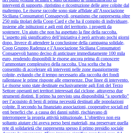
interventi di supporto, ripristino e ricostruzione delle aree colpite dal
maltempo. Le risorse raccolte sono state affidate all’Associazione
Siciliana Consumatori Consapevoli, organismo che rappresenta oltre
250 mila titolari della Coop Card e che ha il compito di individuare,
insieme alle istituzioni e agli enti del territorio, i progetti da
sostenere. Un aiuto che non ha aspettato la fine della raccolta.
L’aspetto più significativo dell’iniziativa è però arrivato pochi giorni
dopo. Invece di attendere la conclusione della campagna solidale,
Coop Gruppo Radenza e l’Associazione Siciliana Consumatori
Consapevoli hanno deciso di anticipare immediatamente 100 mila
euro, rendendo disponibili le risorse ancora prima di conoscere
l’ammontare complessivo della raccolta. Una scelta che ha
consentito di accelerare gli interventi nelle zone maggiormente
colpite, evitando che il tempo necessario alla raccolta dei fondi
rallentasse le prime risposte alle emergenze. Due linee di intervento.
Le risorse sono state destinate esclusivamente agli Enti del Terzo
Settore operanti nei territori interessati dal ciclone, attraverso due
strumenti distinti. Il primo ha previsto una disponibilità “a sportello”
per l’acquisto di beni di prima necessità destinati alle popolazioni
colpite. Il secondo ha finanziato associazioni, cooperative sociali ed
enti benefici che, a causa dei danni subiti, rischiavano di
interrompere la propria attività istituzionale. L’obiettivo non era
soltanto aiutare chi aveva perso beni materiali, ma preservare quella
rete di solidarietà che rappresenta spesso il primo presidio sociale