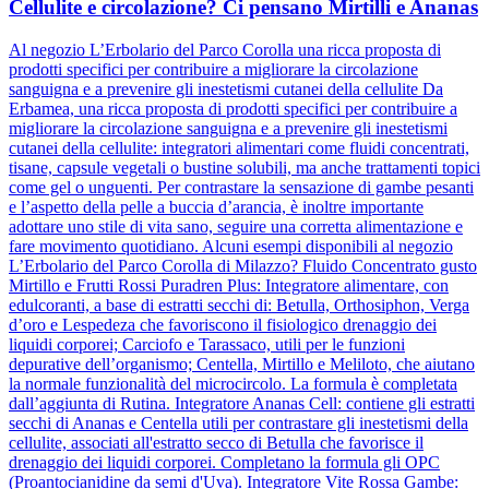
Cellulite e circolazione? Ci pensano Mirtilli e Ananas
Al negozio L’Erbolario del Parco Corolla una ricca proposta di
prodotti specifici per contribuire a migliorare la circolazione
sanguigna e a prevenire gli inestetismi cutanei della cellulite Da
Erbamea, una ricca proposta di prodotti specifici per contribuire a
migliorare la circolazione sanguigna e a prevenire gli inestetismi
cutanei della cellulite: integratori alimentari come fluidi concentrati,
tisane, capsule vegetali o bustine solubili, ma anche trattamenti topici
come gel o unguenti. Per contrastare la sensazione di gambe pesanti
e l’aspetto della pelle a buccia d’arancia, è inoltre importante
adottare uno stile di vita sano, seguire una corretta alimentazione e
fare movimento quotidiano. Alcuni esempi disponibili al negozio
L’Erbolario del Parco Corolla di Milazzo? Fluido Concentrato gusto
Mirtillo e Frutti Rossi Puradren Plus: Integratore alimentare, con
edulcoranti, a base di estratti secchi di: Betulla, Orthosiphon, Verga
d’oro e Lespedeza che favoriscono il fisiologico drenaggio dei
liquidi corporei; Carciofo e Tarassaco, utili per le funzioni
depurative dell’organismo; Centella, Mirtillo e Meliloto, che aiutano
la normale funzionalità del microcircolo. La formula è completata
dall’aggiunta di Rutina. Integratore Ananas Cell: contiene gli estratti
secchi di Ananas e Centella utili per contrastare gli inestetismi della
cellulite, associati all'estratto secco di Betulla che favorisce il
drenaggio dei liquidi corporei. Completano la formula gli OPC
(Proantocianidine da semi d'Uva). Integratore Vite Rossa Gambe: