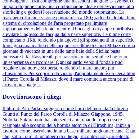
coinvolgente. Il kit comprende una maschera integrale Easybreath e
un paio di pinne corte, una combinazione ideale per avvicinarsi allo
snorkeling e godersi l'osservazione del mondo sottomarino. La
maschera offre una visione panoramica a 180 gradi ed è dotata di un
sistema di circolazione dell'aria progettato per limitare
l'appannamento della lente, mentre il boccaglio dry-top contribuisce
a evitare l'ingresso dell'acqua dalla parte superiore. Le pinne corte
completano il kit, rendendo più agevoli gli spostamenti in superficie.
Immagina una mattina nelle acque cristalline di Capo Milazzo o una
giornata di vacanza in una delle tante baie della Sicilia: basta
indossare il kit Easybreath per trasformare un semplice bagno in
un'esperienza da ricordare. Ogni sguardo verso il fondale può
regalare una nuova scoperta, rendendo il mare ancora più
affascinante. Per scoprirlo da vicino, l'appuntamento è da Decathlon
al Parco Corolla di Milazzo, dove il mare comincia ancora prima di
arrivare in spiaggia.
Dove fioriscono i ciliegi
Il libro di Alli Parker suggerito come libro del mese dalla libreria
Giunti al Punto del Parco Corolla di Milazzo Giappone, 1945.
Nobuko Sakuramoto ha solo sedici anni quando, dopo essere
scampata allo scoppio della bomba atomica di Hiroshima, inizia a
lavorare come inserviente in una base militare angloamericana. È qui
che, sotto i rami di un albero di ciliegio, incontra Don, un soldato