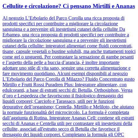
Cellulite e circolazione? Ci pensano Mirtilli e Ananas
Al negozio L’Erbolario del Parco Corolla una ricca proposta di
prodotti specifici per contribuire a migliorare la circolazione
sanguigna e a prevenire gli inestetismi cutanei della cellulite Da
Erbamea, una ricca proposta di prodotti specifici per contribuire a
migliorare la circolazione sanguigna e a prevenire gli inestetismi
cutanei della cellulite: integratori alimentari come fluidi concentrati,
tisane, capsule vegetali o bustine solubili, ma anche trattamenti topici
come gel o unguenti. Per contrastare la sensazione di gambe pesanti
e l’aspetto della pelle a buccia d’arancia, è inoltre importante
adottare uno stile di vita sano, seguire una corretta alimentazione e
fare movimento quotidiano. Alcuni esempi disponibili al negozio
L’Erbolario del Parco Corolla di Milazzo? Fluido Concentrato gusto
Mirtillo e Frutti Rossi Puradren Plus: Integratore alimentare, con
edulcoranti, a base di estratti secchi di: Betulla, Orthosiphon, Verga
d’oro e Lespedeza che favoriscono il fisiologico drenaggio dei
liquidi corporei; Carciofo e Tarassaco, utili per le funzioni
depurative dell’organismo; Centella, Mirtillo e Meliloto, che aiutano
la normale funzionalità del microcircolo. La formula è completata
dall’aggiunta di Rutina. Integratore Ananas Cell: contiene gli estratti
secchi di Ananas e Centella utili per contrastare gli inestetismi della
cellulite, associati all'estratto secco di Betulla che favorisce il
drenaggio dei liquidi corporei. Completano la formula gli OPC