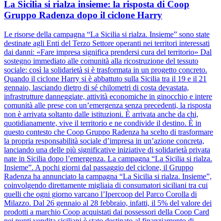
La Sicilia si rialza insieme: la risposta di Coop
Gruppo Radenza dopo il ciclone Harry
Le risorse della campagna “La Sicilia si rialza. Insieme” sono state
destinate agli Enti del Terzo Settore operanti nei territori interessati
dai danni: «Fare impresa significa prendersi cura del territorio» Dal
sostegno immediato alle comunità alla ricostruzione del tessuto
sociale: così la solidarietà si è trasformata in un progetto concreto.
Quando il ciclone Harry si è abbattuto sulla Sicilia tra il 19 e il 21
gennaio, lasciando dietro di sé chilometri di costa devastata,
infrastrutture danneggiate, attività economiche in ginocchio e intere
comunità alle prese con un’emergenza senza precedenti, la risposta
non è arrivata soltanto dalle istituzioni. È arrivata anche da chi,
quotidianamente, vive il territorio e ne condivide il destino. È in
questo contesto che Coop Gruppo Radenza ha scelto di trasformare
la propria responsabilità sociale d’impresa in un’azione concreta,
lanciando una delle più significative iniziative di solidarietà privata
nate in Sicilia dopo l’emergenza. La campagna “La Sicilia si rialza.
Insieme”. A pochi giorni dal passaggio del ciclone, il Gruppo
Radenza ha annunciato la campagna “La Sicilia si rialza. Insieme”,
coinvolgendo direttamente migliaia di consumatori siciliani tra cui
quelli che ogni giorno varcano l’Ipercoop del Parco Corolla di
Milazzo. Dal 26 gennaio al 28 febbraio, infatti, il 5% del valore dei
prodotti a marchio Coop acquistati dai possessori della Coop Card
nei punti vendita siciliani è stato destinato al finanziamento di