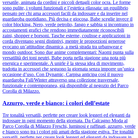
versatile, animata da cordini e piccoli dettagli color ocra. Le forme
sono pulite, i volumi funzionali e l’estetica rilassata: un equilibrio
pensato per chi ama accessori facili da indossare e da inserire nel
guardaroba quotidiano. Più decisa e giocosa, Babe sceglie invece il
color blocking. Nero, verde petrolio, fango e sabbia si incontrano in
accostamenti grafici che rendono immediatamente riconoscibili
zaini, shopper e borsoni. Tasche esterne, coulisse e applicazioni in
corda diventano segni distintivi, mentre le proporzioni generose
evocano un’attitudine dinamica, a metà strada tra urbanwear e
mondo outdoor. Sono due anime complementari: Naomi punta sulla
versatilità dei toni neutri, Babe porta nella stagione una nota più
energica e sperimentale. A unirle è la stessa idea di movimento,
tradotta in accessori che seguono la giornata senza imporre un’unica
occasione d’uso. Con Dynamic, Carpisa anticipa così il nuovo
guardaroba Fall/Winter attraverso una collezione trasversale,
funzionale e contemporanea, già disponibile al negozio del Parco
Corolla di Milazzo.
Azzurro, verde e bianco: i colori dell’estate
Tre tonalità versatili, perfette per creare look leggeri ed eleganti da
indossare in ogni momento della giornata. Da Calcagno Moda al
Parco Corolla di Milazzo Freschi, luminosi e raffinati, azzurro, verde
e bianco sono tra i colori più amati della stagione estiva. Tre tonalità
versatili, perfette per creare look leggeri ed eleganti da indossare in