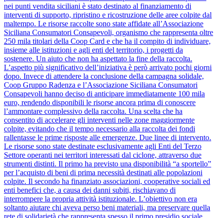
nei punti vendita siciliani è stato destinato al finanziamento di
interventi di supporto, ripristino e ricostruzione delle aree colpite dal
maltempo. Le risorse raccolte sono state affidate all’Associazione
Siciliana Consumatori Consapevoli, organismo che rappresenta oltre
250 mila titolari della Coop Card e che ha il compito di individuare,
insieme alle istituzioni e agli enti del territorio, i progetti da
sostenere. Un aiuto che non ha aspettato la fine della raccolta.
L’aspetto più significativo dell’iniziativa è però arrivato pochi giorni
dopo. Invece di attendere la conclusione della campagna solidale,
Coop Gruppo Radenza e l’Associazione Siciliana Consumatori
Consapevoli hanno deciso di anticipare immediatamente 100 mila
euro, rendendo disponibili le risorse ancora prima di conoscere
l’ammontare complessivo della raccolta. Una scelta che ha
consentito di accelerare gli interventi nelle zone maggiormente
colpite, evitando che il tempo necessario alla raccolta dei fondi
rallentasse le prime risposte alle emergenze. Due linee di intervento.
Le risorse sono state destinate esclusivamente agli Enti del Terzo
Settore operanti nei territori interessati dal ciclone, attraverso due
strumenti distinti. Il primo ha previsto una disponibilità “a sportello”
per l’acquisto di beni di prima necessità destinati alle popolazioni
colpite. Il secondo ha finanziato associazioni, cooperative sociali ed
enti benefici che, a causa dei danni subiti, rischiavano di
interrompere la propria attività istituzionale. L’obiettivo non era
soltanto aiutare chi aveva perso beni materiali, ma preservare quella
rete di solidarietà che rappresenta spesso il primo presidio sociale