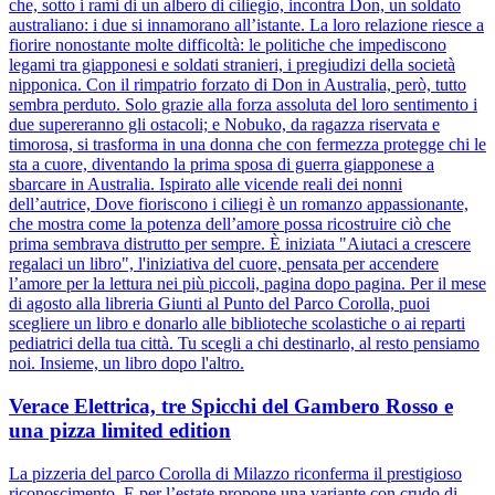
che, sotto i rami di un albero di ciliegio, incontra Don, un soldato
australiano: i due si innamorano all’istante. La loro relazione riesce a
fiorire nonostante molte difficoltà: le politiche che impediscono
legami tra giapponesi e soldati stranieri, i pregiudizi della società
nipponica. Con il rimpatrio forzato di Don in Australia, però, tutto
sembra perduto. Solo grazie alla forza assoluta del loro sentimento i
due supereranno gli ostacoli; e Nobuko, da ragazza riservata e
timorosa, si trasforma in una donna che con fermezza protegge chi le
sta a cuore, diventando la prima sposa di guerra giapponese a
sbarcare in Australia. Ispirato alle vicende reali dei nonni
dell’autrice, Dove fioriscono i ciliegi è un romanzo appassionante,
che mostra come la potenza dell’amore possa ricostruire ciò che
prima sembrava distrutto per sempre. È iniziata "Aiutaci a crescere
regalaci un libro", l'iniziativa del cuore, pensata per accendere
l’amore per la lettura nei più piccoli, pagina dopo pagina. Per il mese
di agosto alla libreria Giunti al Punto del Parco Corolla, puoi
scegliere un libro e donarlo alle biblioteche scolastiche o ai reparti
pediatrici della tua città. Tu scegli a chi destinarlo, al resto pensiamo
noi. Insieme, un libro dopo l'altro.
Verace Elettrica, tre Spicchi del Gambero Rosso e
una pizza limited edition
La pizzeria del parco Corolla di Milazzo riconferma il prestigioso
riconoscimento. E per l’estate propone una variante con crudo di