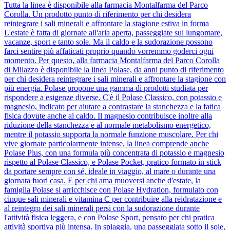
Tutta la linea è disponibile alla farmacia Montalfarma del Parco
Corolla. Un prodotto punto di riferimento per chi desidera
reintegrare i sali minerali e affrontare la stagione estiva in forma
L'estate è fatta di giornate all'aria aperta, passeggiate sul lungomare,
vacanze, sport e tanto sole. Ma il caldo e la sudorazione possono
farci sentire più affaticati proprio quando vorremmo goderci ogni
momento. Per questo, alla farmacia Montalfarma del Parco Corolla
di Milazzo è disponibile la linea Polase, da anni punto di riferimento
per chi desidera reintegrare i sali minerali e affrontare la stagione con
più energia. Polase propone una gamma di prodotti studiata per
rispondere a esigenze diverse. C'è il Polase Classico, con potassio e
magnesio, indicato per aiutare a contrastare la stanchezza e la fatica
fisica dovute anche al caldo. Il magnesio contribuisce inoltre alla
riduzione della stanchezza e al normale metabolismo energetico,
mentre il potassio supporta la normale funzione muscolare. Per chi
vive giornate particolarmente intense, la linea comprende anche
Polase Plus, con una formula più concentrata di potassio e magnesio
rispetto al Polase Classico, e Polase Pocket, pratico formato in stick
da portare sempre con sé, ideale in viaggio, al mare o durante una
giornata fuori casa. E per chi ama muoversi anche d'estate, la
famiglia Polase si arricchisce con Polase Hydration, formulato con
cinque sali minerali e vitamina C per contribuire alla reidratazione e
al reintegro dei sali minerali persi con la sudorazione durante
l'attività fisica leggera, e con Polase Sport, pensato per chi pratica
attività sportiva più intensa. In spiaggia, una passeggiata sotto il sole,