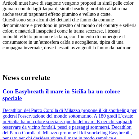
Articoli must have di stagione vengono proposti in simil pelle color
granato con dettagli Jaquard, simil shearling morbido al tatto ma
anche tessuti trapuntati effetto piumino e velluto a coste.
Questi sono solo alcuni dei dettagli che fanno da comune
denominatore e prendono in prestito dal mondo del country e selleria
colori e materiali inaspettati come la trama scozzese, i tessuti
imbottiti effetto piumino e la lana, con l’intento di immergere il
consumatore in un’atmosfera calda e accogliente, tipica di una
campagna invernale, dove i tessuti avvolgenti la fanno da padrone.
News correlate
Con Easybreath il mare in Sicilia ha un colore
speciale
Decathlon del Parco Corolla di Milazzo propone il kit snorkeling per
godersi l'osservazione del mondo sottomarino. A 180 gradi L'estate
in Sicilia ha un colore speciale: quello del mare. E per chi sogna di
osservare da vicino fondali, pesci e paesaggi sommersi, Decathlon
del Parco Corolla di Milazzo propone il kit snorkeling Easybreath,
pensato per chi desidera vivere il mare in modo semplice e