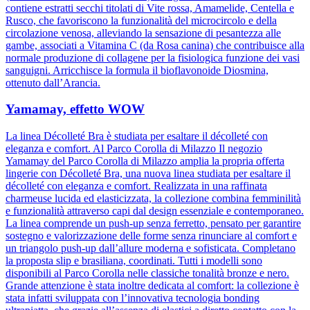
contiene estratti secchi titolati di Vite rossa, Amamelide, Centella e
Rusco, che favoriscono la funzionalità del microcircolo e della
circolazione venosa, alleviando la sensazione di pesantezza alle
gambe, associati a Vitamina C (da Rosa canina) che contribuisce alla
normale produzione di collagene per la fisiologica funzione dei vasi
sanguigni. Arricchisce la formula il bioflavonoide Diosmina,
ottenuto dall’Arancia.
Yamamay, effetto WOW
La linea Décolleté Bra è studiata per esaltare il décolleté con
eleganza e comfort. Al Parco Corolla di Milazzo Il negozio
Yamamay del Parco Corolla di Milazzo amplia la propria offerta
lingerie con Décolleté Bra, una nuova linea studiata per esaltare il
décolleté con eleganza e comfort. Realizzata in una raffinata
charmeuse lucida ed elasticizzata, la collezione combina femminilità
e funzionalità attraverso capi dal design essenziale e contemporaneo.
La linea comprende un push-up senza ferretto, pensato per garantire
sostegno e valorizzazione delle forme senza rinunciare al comfort e
un triangolo push-up dall’allure moderna e sofisticata. Completano
la proposta slip e brasiliana, coordinati. Tutti i modelli sono
disponibili al Parco Corolla nelle classiche tonalità bronze e nero.
Grande attenzione è stata inoltre dedicata al comfort: la collezione è
stata infatti sviluppata con l’innovativa tecnologia bonding