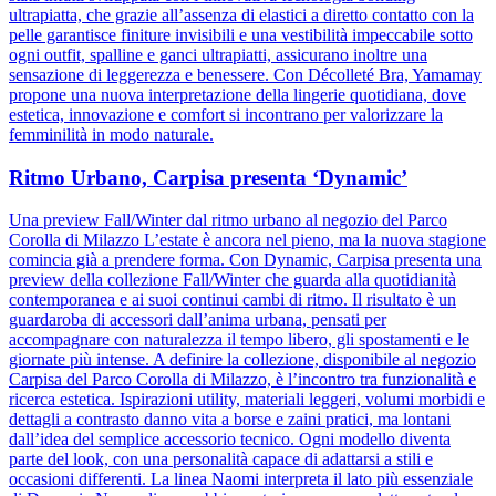
ultrapiatta, che grazie all’assenza di elastici a diretto contatto con la
pelle garantisce finiture invisibili e una vestibilità impeccabile sotto
ogni outfit, spalline e ganci ultrapiatti, assicurano inoltre una
sensazione di leggerezza e benessere. Con Décolleté Bra, Yamamay
propone una nuova interpretazione della lingerie quotidiana, dove
estetica, innovazione e comfort si incontrano per valorizzare la
femminilità in modo naturale.
Ritmo Urbano, Carpisa presenta ‘Dynamic’
Una preview Fall/Winter dal ritmo urbano al negozio del Parco
Corolla di Milazzo L’estate è ancora nel pieno, ma la nuova stagione
comincia già a prendere forma. Con Dynamic, Carpisa presenta una
preview della collezione Fall/Winter che guarda alla quotidianità
contemporanea e ai suoi continui cambi di ritmo. Il risultato è un
guardaroba di accessori dall’anima urbana, pensati per
accompagnare con naturalezza il tempo libero, gli spostamenti e le
giornate più intense. A definire la collezione, disponibile al negozio
Carpisa del Parco Corolla di Milazzo, è l’incontro tra funzionalità e
ricerca estetica. Ispirazioni utility, materiali leggeri, volumi morbidi e
dettagli a contrasto danno vita a borse e zaini pratici, ma lontani
dall’idea del semplice accessorio tecnico. Ogni modello diventa
parte del look, con una personalità capace di adattarsi a stili e
occasioni differenti. La linea Naomi interpreta il lato più essenziale