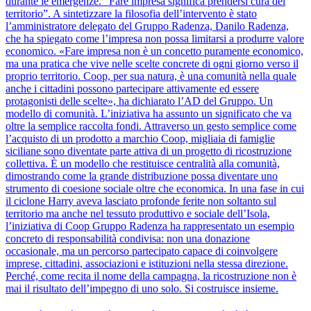
durante le emergenze. “Fare impresa significa prendersi cura del
territorio”. A sintetizzare la filosofia dell’intervento è stato
l’amministratore delegato del Gruppo Radenza, Danilo Radenza,
che ha spiegato come l’impresa non possa limitarsi a produrre valore
economico. «Fare impresa non è un concetto puramente economico,
ma una pratica che vive nelle scelte concrete di ogni giorno verso il
proprio territorio. Coop, per sua natura, è una comunità nella quale
anche i cittadini possono partecipare attivamente ed essere
protagonisti delle scelte», ha dichiarato l’AD del Gruppo. Un
modello di comunità. L’iniziativa ha assunto un significato che va
oltre la semplice raccolta fondi. Attraverso un gesto semplice come
l’acquisto di un prodotto a marchio Coop, migliaia di famiglie
siciliane sono diventate parte attiva di un progetto di ricostruzione
collettiva. È un modello che restituisce centralità alla comunità,
dimostrando come la grande distribuzione possa diventare uno
strumento di coesione sociale oltre che economica. In una fase in cui
il ciclone Harry aveva lasciato profonde ferite non soltanto sul
territorio ma anche nel tessuto produttivo e sociale dell’Isola,
l’iniziativa di Coop Gruppo Radenza ha rappresentato un esempio
concreto di responsabilità condivisa: non una donazione
occasionale, ma un percorso partecipato capace di coinvolgere
imprese, cittadini, associazioni e istituzioni nella stessa direzione.
Perché, come recita il nome della campagna, la ricostruzione non è
mai il risultato dell’impegno di uno solo. Si costruisce insieme.