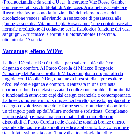
(Proantocianidine da semi d'Uva). Integratore Vite Rossa Gambe:
contiene estratti secchi titolati di Vite rossa, Amamelide, Centella e
Rusco, che favoriscono la funzionalità del microcircolo e della
circolazione venosa, alleviando la sensazione di pesantezza alle
gambe, associati a Vitamina C (da Rosa canina) che contribuisce alla
normale produzione di collagene per la fisiologica funzione dei vasi
sanguigni. Arricchisce la formula il bioflavonoide Diosmina,
ottenuto dall’Arancia.
Yamamay, effetto WOW
La linea Décolleté Bra è studiata per esaltare il décolleté con
eleganza e comfort. Al Parco Corolla di Milazzo Il negozio
Yamamay del Parco Corolla di Milazzo amplia la propria offerta
lingerie con Décolleté Bra, una nuova linea studiata per esaltare il
décolleté con eleganza e comfort. Realizzata in una raffinata
charmeuse lucida ed elasticizzata, la collezione combina femminilità
e funzionalità attraverso capi dal design essenziale e contemporaneo.
La linea comprende un push-up senza ferretto, pensato per garantire
sostegno e valorizzazione delle forme senza rinunciare al comfort e
un triangolo push-up dall’allure moderna e sofisticata. Completano
la proposta slip e brasiliana, coordinati. Tutti i modelli sono
disponibili al Parco Corolla nelle classiche tonalità bronze e nero.
Grande attenzione è stata inoltre dedicata al comfort: la collezione è
stata infatti sviluppata con l’innovativa tecnologia bonding