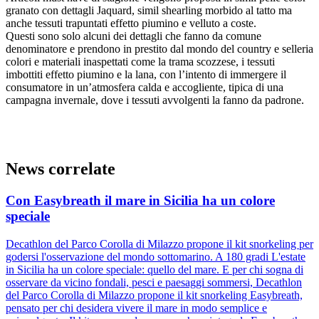
granato con dettagli Jaquard, simil shearling morbido al tatto ma
anche tessuti trapuntati effetto piumino e velluto a coste.
Questi sono solo alcuni dei dettagli che fanno da comune
denominatore e prendono in prestito dal mondo del country e selleria
colori e materiali inaspettati come la trama scozzese, i tessuti
imbottiti effetto piumino e la lana, con l’intento di immergere il
consumatore in un’atmosfera calda e accogliente, tipica di una
campagna invernale, dove i tessuti avvolgenti la fanno da padrone.
News correlate
Con Easybreath il mare in Sicilia ha un colore
speciale
Decathlon del Parco Corolla di Milazzo propone il kit snorkeling per
godersi l'osservazione del mondo sottomarino. A 180 gradi L'estate
in Sicilia ha un colore speciale: quello del mare. E per chi sogna di
osservare da vicino fondali, pesci e paesaggi sommersi, Decathlon
del Parco Corolla di Milazzo propone il kit snorkeling Easybreath,
pensato per chi desidera vivere il mare in modo semplice e