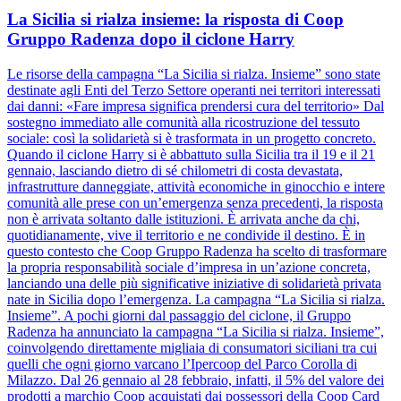
La Sicilia si rialza insieme: la risposta di Coop
Gruppo Radenza dopo il ciclone Harry
Le risorse della campagna “La Sicilia si rialza. Insieme” sono state
destinate agli Enti del Terzo Settore operanti nei territori interessati
dai danni: «Fare impresa significa prendersi cura del territorio» Dal
sostegno immediato alle comunità alla ricostruzione del tessuto
sociale: così la solidarietà si è trasformata in un progetto concreto.
Quando il ciclone Harry si è abbattuto sulla Sicilia tra il 19 e il 21
gennaio, lasciando dietro di sé chilometri di costa devastata,
infrastrutture danneggiate, attività economiche in ginocchio e intere
comunità alle prese con un’emergenza senza precedenti, la risposta
non è arrivata soltanto dalle istituzioni. È arrivata anche da chi,
quotidianamente, vive il territorio e ne condivide il destino. È in
questo contesto che Coop Gruppo Radenza ha scelto di trasformare
la propria responsabilità sociale d’impresa in un’azione concreta,
lanciando una delle più significative iniziative di solidarietà privata
nate in Sicilia dopo l’emergenza. La campagna “La Sicilia si rialza.
Insieme”. A pochi giorni dal passaggio del ciclone, il Gruppo
Radenza ha annunciato la campagna “La Sicilia si rialza. Insieme”,
coinvolgendo direttamente migliaia di consumatori siciliani tra cui
quelli che ogni giorno varcano l’Ipercoop del Parco Corolla di
Milazzo. Dal 26 gennaio al 28 febbraio, infatti, il 5% del valore dei
prodotti a marchio Coop acquistati dai possessori della Coop Card