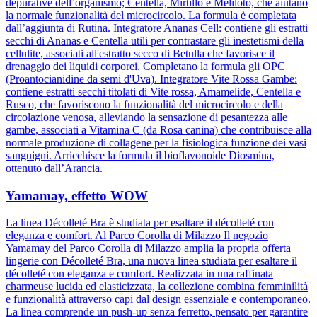
depurative dell’organismo; Centella, Mirtillo e Meliloto, che aiutano
la normale funzionalità del microcircolo. La formula è completata
dall’aggiunta di Rutina. Integratore Ananas Cell: contiene gli estratti
secchi di Ananas e Centella utili per contrastare gli inestetismi della
cellulite, associati all'estratto secco di Betulla che favorisce il
drenaggio dei liquidi corporei. Completano la formula gli OPC
(Proantocianidine da semi d'Uva). Integratore Vite Rossa Gambe:
contiene estratti secchi titolati di Vite rossa, Amamelide, Centella e
Rusco, che favoriscono la funzionalità del microcircolo e della
circolazione venosa, alleviando la sensazione di pesantezza alle
gambe, associati a Vitamina C (da Rosa canina) che contribuisce alla
normale produzione di collagene per la fisiologica funzione dei vasi
sanguigni. Arricchisce la formula il bioflavonoide Diosmina,
ottenuto dall’Arancia.
Yamamay, effetto WOW
La linea Décolleté Bra è studiata per esaltare il décolleté con
eleganza e comfort. Al Parco Corolla di Milazzo Il negozio
Yamamay del Parco Corolla di Milazzo amplia la propria offerta
lingerie con Décolleté Bra, una nuova linea studiata per esaltare il
décolleté con eleganza e comfort. Realizzata in una raffinata
charmeuse lucida ed elasticizzata, la collezione combina femminilità
e funzionalità attraverso capi dal design essenziale e contemporaneo.
La linea comprende un push-up senza ferretto, pensato per garantire