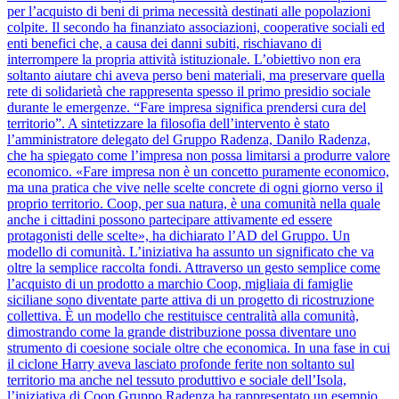
per l’acquisto di beni di prima necessità destinati alle popolazioni
colpite. Il secondo ha finanziato associazioni, cooperative sociali ed
enti benefici che, a causa dei danni subiti, rischiavano di
interrompere la propria attività istituzionale. L’obiettivo non era
soltanto aiutare chi aveva perso beni materiali, ma preservare quella
rete di solidarietà che rappresenta spesso il primo presidio sociale
durante le emergenze. “Fare impresa significa prendersi cura del
territorio”. A sintetizzare la filosofia dell’intervento è stato
l’amministratore delegato del Gruppo Radenza, Danilo Radenza,
che ha spiegato come l’impresa non possa limitarsi a produrre valore
economico. «Fare impresa non è un concetto puramente economico,
ma una pratica che vive nelle scelte concrete di ogni giorno verso il
proprio territorio. Coop, per sua natura, è una comunità nella quale
anche i cittadini possono partecipare attivamente ed essere
protagonisti delle scelte», ha dichiarato l’AD del Gruppo. Un
modello di comunità. L’iniziativa ha assunto un significato che va
oltre la semplice raccolta fondi. Attraverso un gesto semplice come
l’acquisto di un prodotto a marchio Coop, migliaia di famiglie
siciliane sono diventate parte attiva di un progetto di ricostruzione
collettiva. È un modello che restituisce centralità alla comunità,
dimostrando come la grande distribuzione possa diventare uno
strumento di coesione sociale oltre che economica. In una fase in cui
il ciclone Harry aveva lasciato profonde ferite non soltanto sul
territorio ma anche nel tessuto produttivo e sociale dell’Isola,
l’iniziativa di Coop Gruppo Radenza ha rappresentato un esempio