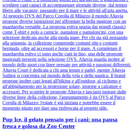
scegliere capi capaci di accompagnare giornate diverse, dal tempo
libero alle vacanze, passando per il mare e le attività all'aria aperta.
Al negozio OVS del Parco Corolla di Milazzo il mondo Altavia
propone diverse ispirazioni per affrontare la bella stagione con un
guardaroba versatile. La proposta estiva spazia dai grandi classici
come T-shirt e polo a camicie, pantaloni e pantaloncini, con una
selezione dedicata anche alla moda mare. Per chi sta già pensando
alla spiaggia, la collezione comprende costumi slip e costumi
bermuda, oltre ad accessori e borse per il mare. A completare il
guardaroba estivo ci sono anche capi in lino, una delle proposte
stagionali presenti nella selezione OVS. Altavia guarda inoltre al
mondo dello sport con linee pensate per attività e passioni differenti.
Altavia Court è dedicata a chi ama tennis e padel, mentre Altavia
Sailing si concentra sul mondo della vela e della nautica. Il brand
propone inoltre capi legati all'hiking e all'outdoor, al ciclismo e
all'abbigliamento per la protezione solare, insieme a calzature e
accessori. Per scoprire le proposte Altavia e lasciarsi ispirare dalle
diverse linee della collezione, l'appuntamento è da OVS al Parco
Corolla di Milazzo: l'estate è già iniziata e potrebbe essere il
momento giusto per dare una rinfrescata al proprio stile.
Pup Ice, il gelato pensato per i cani: una pausa
fresca e golosa da Zoo Center