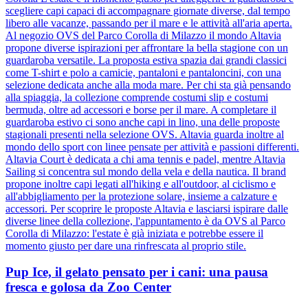
scegliere capi capaci di accompagnare giornate diverse, dal tempo
libero alle vacanze, passando per il mare e le attività all'aria aperta.
Al negozio OVS del Parco Corolla di Milazzo il mondo Altavia
propone diverse ispirazioni per affrontare la bella stagione con un
guardaroba versatile. La proposta estiva spazia dai grandi classici
come T-shirt e polo a camicie, pantaloni e pantaloncini, con una
selezione dedicata anche alla moda mare. Per chi sta già pensando
alla spiaggia, la collezione comprende costumi slip e costumi
bermuda, oltre ad accessori e borse per il mare. A completare il
guardaroba estivo ci sono anche capi in lino, una delle proposte
stagionali presenti nella selezione OVS. Altavia guarda inoltre al
mondo dello sport con linee pensate per attività e passioni differenti.
Altavia Court è dedicata a chi ama tennis e padel, mentre Altavia
Sailing si concentra sul mondo della vela e della nautica. Il brand
propone inoltre capi legati all'hiking e all'outdoor, al ciclismo e
all'abbigliamento per la protezione solare, insieme a calzature e
accessori. Per scoprire le proposte Altavia e lasciarsi ispirare dalle
diverse linee della collezione, l'appuntamento è da OVS al Parco
Corolla di Milazzo: l'estate è già iniziata e potrebbe essere il
momento giusto per dare una rinfrescata al proprio stile.
Pup Ice, il gelato pensato per i cani: una pausa
fresca e golosa da Zoo Center