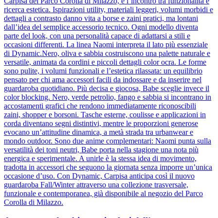
Carpisa del Parco Corolla di Milazzo, è l’incontro tra funzionalità e
ricerca estetica. Ispirazioni utility, materiali leggeri, volumi morbidi e
dettagli a contrasto danno vita a borse e zaini pratici, ma lontani
dall’idea del semplice accessorio tecnico. Ogni modello diventa
parte del look, con una personalità capace di adattarsi a stili e
occasioni differenti. La linea Naomi interpreta il lato più essenziale
di Dynamic.Nero, oliva e sabbia costruiscono una palette naturale e
versatile, animata da cordini e piccoli dettagli color ocra. Le forme
sono pulite, i volumi funzionali e l’estetica rilassata: un equilibrio
pensato per chi ama accessori facili da indossare e da inserire nel
guardaroba quotidiano. Più decisa e giocosa, Babe sceglie invece il
color blocking. Nero, verde petrolio, fango e sabbia si incontrano in
accostamenti grafici che rendono immediatamente riconoscibili
zaini, shopper e borsoni. Tasche esterne, coulisse e applicazioni in
corda diventano segni distintivi, mentre le proporzioni generose
evocano un’attitudine dinamica, a metà strada tra urbanwear e
mondo outdoor. Sono due anime complementari: Naomi punta sulla
versatilità dei toni neutri, Babe porta nella stagione una nota più
energica e sperimentale. A unirle è la stessa idea di movimento,
tradotta in accessori che seguono la giornata senza imporre un’unica
occasione d’uso. Con Dynamic, Carpisa anticipa così il nuovo
guardaroba Fall/Winter attraverso una collezione trasversale,
funzionale e contemporanea, già disponibile al negozio del Parco
Corolla di Milazzo.