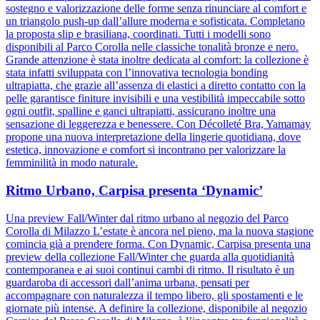
sostegno e valorizzazione delle forme senza rinunciare al comfort e
un triangolo push-up dall’allure moderna e sofisticata. Completano
la proposta slip e brasiliana, coordinati. Tutti i modelli sono
disponibili al Parco Corolla nelle classiche tonalità bronze e nero.
Grande attenzione è stata inoltre dedicata al comfort: la collezione è
stata infatti sviluppata con l’innovativa tecnologia bonding
ultrapiatta, che grazie all’assenza di elastici a diretto contatto con la
pelle garantisce finiture invisibili e una vestibilità impeccabile sotto
ogni outfit, spalline e ganci ultrapiatti, assicurano inoltre una
sensazione di leggerezza e benessere. Con Décolleté Bra, Yamamay
propone una nuova interpretazione della lingerie quotidiana, dove
estetica, innovazione e comfort si incontrano per valorizzare la
femminilità in modo naturale.
Ritmo Urbano, Carpisa presenta ‘Dynamic’
Una preview Fall/Winter dal ritmo urbano al negozio del Parco
Corolla di Milazzo L’estate è ancora nel pieno, ma la nuova stagione
comincia già a prendere forma. Con Dynamic, Carpisa presenta una
preview della collezione Fall/Winter che guarda alla quotidianità
contemporanea e ai suoi continui cambi di ritmo. Il risultato è un
guardaroba di accessori dall’anima urbana, pensati per
accompagnare con naturalezza il tempo libero, gli spostamenti e le
giornate più intense. A definire la collezione, disponibile al negozio