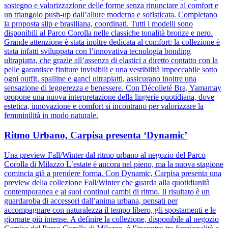
sostegno e valorizzazione delle forme senza rinunciare al comfort e
un triangolo push-up dall’allure moderna e sofisticata. Completano
la proposta slip e brasiliana, coordinati. Tutti i modelli sono
disponibili al Parco Corolla nelle classiche tonalità bronze e nero.
Grande attenzione è stata inoltre dedicata al comfort: la collezione è
stata infatti sviluppata con l’innovativa tecnologia bonding
ultrapiatta, che grazie all’assenza di elastici a diretto contatto con la
pelle garantisce finiture invisibili e una vestibilità impeccabile sotto
ogni outfit, spalline e ganci ultrapiatti, assicurano inoltre una
sensazione di leggerezza e benessere. Con Décolleté Bra, Yamamay
propone una nuova interpretazione della lingerie quotidiana, dove
estetica, innovazione e comfort si incontrano per valorizzare la
femminilità in modo naturale.
Ritmo Urbano, Carpisa presenta ‘Dynamic’
Una preview Fall/Winter dal ritmo urbano al negozio del Parco
Corolla di Milazzo L’estate è ancora nel pieno, ma la nuova stagione
comincia già a prendere forma. Con Dynamic, Carpisa presenta una
preview della collezione Fall/Winter che guarda alla quotidianità
contemporanea e ai suoi continui cambi di ritmo. Il risultato è un
guardaroba di accessori dall’anima urbana, pensati per
accompagnare con naturalezza il tempo libero, gli spostamenti e le
giornate più intense. A definire la collezione, disponibile al negozio