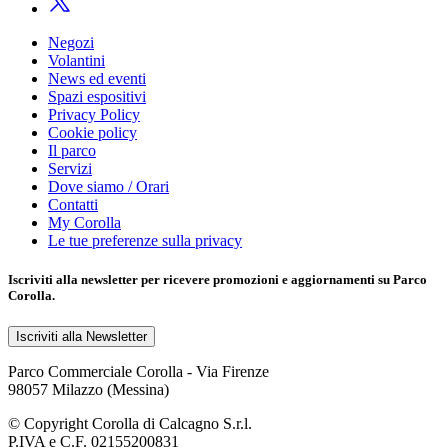
Negozi
Volantini
News ed eventi
Spazi espositivi
Privacy Policy
Cookie policy
Il parco
Servizi
Dove siamo / Orari
Contatti
My Corolla
Le tue preferenze sulla privacy
Iscriviti alla
newsletter
per ricevere promozioni e aggiornamenti su Parco
Corolla.
Iscriviti alla Newsletter
Parco Commerciale Corolla - Via Firenze
98057 Milazzo (Messina)
© Copyright Corolla di Calcagno S.r.l.
P.IVA e C.F. 02155200831