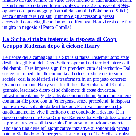
T-shirt manica corta vendute in confezione da 2 al prezzo di 9,99€,
oppure con i personaggi più amati da bambini (Pokémon o Stitch)
senza dimenticare i calzini, l’intimo e gli accessori a prezzi
accessibili con dettagli che fanno la differenza. Non vi resta che fare
un giro in negozio al Parco Corolla!
La Sicilia si rialza insieme: la risposta di Coop
Gruppo Radenza dopo il ciclone Harry
Le risorse della campagna “La Sicilia si rialza. Insieme” sono state
destinate agli Enti del Terzo Settore operanti nei territori interessati
dai danni: «Fare impresa significa prendersi cura del territorio» Dal
sostegno immediato alle comunità alla ricostruzione del tessuto
sociale: così la solidarietà si è trasformata in un progetto concreto.
Quando il ciclone Harry si è abbattuto sulla Sicilia tra il 19 e il 21
gennaio, lasciando dietro di sé chilometri di costa devastata,
infrastrutture danneggiate, attività economiche in ginocchio e intere
comunità alle prese con un’emergenza senza precedenti, la risposta
non è arrivata soltanto dalle istituzioni. È arrivata anche da chi,
quotidianamente, vive il territorio e ne condivide il destino. È in
questo contesto che Coop Gruppo Radenza ha scelto di trasformare
la propria responsabilità sociale d’impresa in un’azione concreta,
lanciando una delle più significative iniziative di solidarietà privata
nate in Sicilia dopo l’emergenza. La campagna “La Sicilia si rialza.