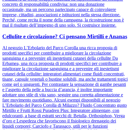
concreto di responsabilità condivisa: non una donazione
occasionale, ma un percorso partecipato capace di coinvolgere
imprese, cittadini, associazioni e istituzioni nella stessa direzione.
Perché, come recita il nome della campagna, la ricostruzione non è
mai il risultato dell’impegno di uno solo. Si costruisce insieme.
Cellulite e circolazione? Ci pensano Mirtilli e Ananas
Al negozio L’Erbolario del Parco Corolla una ricca proposta di
prodotti specifici per contribuire a migliorare la circolazione
sanguigna e a prevenire gli inestetismi cutanei della cellulite Da
Erbamea, una ricca proposta di prodotti specifici per contribuire a
migliorare la circolazione sanguigna e a prevenire gli inestetismi
cutanei della cellulite: integratori alimentari come fluidi concentrati,
tisane, capsule vegetali o bustine solubili, ma anche trattamenti topici
come gel o unguenti. Per contrastare la sensazione di gambe pesanti
e l’aspetto della pelle a buccia d’arancia, è inoltre importante
adottare uno stile di vita sano, seguire una corretta alimentazione e
fare movimento quotidiano. Alcuni esempi disponibili al negozio
L’Erbolario del Parco Corolla di Milazzo? Fluido Concentrato gusto
Mirtillo e Frutti Rossi Puradren Plus: Integratore alimentare, con
edulcoranti, a base di estratti secchi di: Betulla, Orthosiphon, Verga
d’oro e Lespedeza che favoriscono il fisiologico drenaggio dei
liquidi corporei; Carciofo e Tarassaco, utili per le funzioni