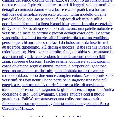
Carpisa del Parco Corolla di Milazzo, è l’incontro tra funzionalità e
ricerca estetica. Ispirazioni utility, materiali leggeri, volumi morbidi e
dettagli a contrasto danno vita a borse e zaini pratici, ma lontani
dall’idea del semplice accessorio tecnico. Ogni modello diventa
parte del look, con una personalità capace di adattarsi a stili e
occasioni differenti. La linea Naomi interpreta il lato più essenziale
di Dynamic.Nero, oliva e sabbia costruiscono una palette naturale e
versatile, animata da cordini e piccoli dettagli color ocra. Le forme
sono pulite, i volumi funzionali e l’estetica rilassata: un equilibrio
pensato per chi ama accessori facili da indossare e da inserire nel
guardaroba quotidiano. Più decisa e giocosa, Babe sceglie invece il
color blocking. Nero, verde petrolio, fango e sabbia si incontrano in
accostamenti grafici che rendono immediatamente riconoscibili
zaini, shopper e borsoni. Tasche esterne, coulisse e applicazioni in
corda diventano segni distintivi, mentre le proporzioni generose
evocano un’attitudine dinamica, a metà strada tra urbanwear e
mondo outdoor. Sono due anime complementari: Naomi punta sulla
versatilità dei toni neutri, Babe porta nella stagione una nota più
energica e sperimentale. A unirle è la stessa idea di movimento,
tradotta in accessori che seguono la giornata senza imporre un’unica
occasione d’uso. Con Dynamic, Carpisa anticipa così il nuovo
guardaroba Fall/Winter attraverso una collezione trasversale,
funzionale e contemporanea, già disponibile al negozio del Parco
Corolla di Milazzo.