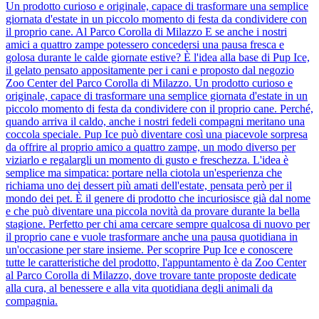
Un prodotto curioso e originale, capace di trasformare una semplice
giornata d'estate in un piccolo momento di festa da condividere con
il proprio cane. Al Parco Corolla di Milazzo E se anche i nostri
amici a quattro zampe potessero concedersi una pausa fresca e
golosa durante le calde giornate estive? È l'idea alla base di Pup Ice,
il gelato pensato appositamente per i cani e proposto dal negozio
Zoo Center del Parco Corolla di Milazzo. Un prodotto curioso e
originale, capace di trasformare una semplice giornata d'estate in un
piccolo momento di festa da condividere con il proprio cane. Perché,
quando arriva il caldo, anche i nostri fedeli compagni meritano una
coccola speciale. Pup Ice può diventare così una piacevole sorpresa
da offrire al proprio amico a quattro zampe, un modo diverso per
viziarlo e regalargli un momento di gusto e freschezza. L'idea è
semplice ma simpatica: portare nella ciotola un'esperienza che
richiama uno dei dessert più amati dell'estate, pensata però per il
mondo dei pet. È il genere di prodotto che incuriosisce già dal nome
e che può diventare una piccola novità da provare durante la bella
stagione. Perfetto per chi ama cercare sempre qualcosa di nuovo per
il proprio cane e vuole trasformare anche una pausa quotidiana in
un'occasione per stare insieme. Per scoprire Pup Ice e conoscere
tutte le caratteristiche del prodotto, l'appuntamento è da Zoo Center
al Parco Corolla di Milazzo, dove trovare tante proposte dedicate
alla cura, al benessere e alla vita quotidiana degli animali da
compagnia.