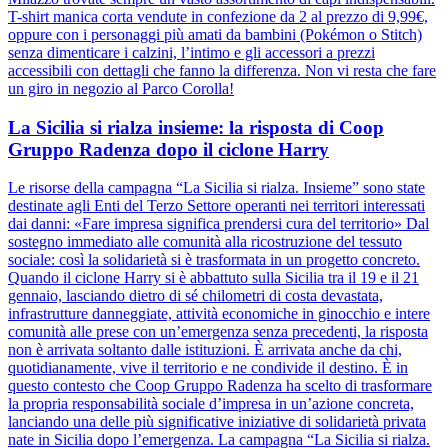
T-shirt manica corta vendute in confezione da 2 al prezzo di 9,99€,
oppure con i personaggi più amati da bambini (Pokémon o Stitch)
senza dimenticare i calzini, l’intimo e gli accessori a prezzi
accessibili con dettagli che fanno la differenza. Non vi resta che fare
un giro in negozio al Parco Corolla!
La Sicilia si rialza insieme: la risposta di Coop
Gruppo Radenza dopo il ciclone Harry
Le risorse della campagna “La Sicilia si rialza. Insieme” sono state
destinate agli Enti del Terzo Settore operanti nei territori interessati
dai danni: «Fare impresa significa prendersi cura del territorio» Dal
sostegno immediato alle comunità alla ricostruzione del tessuto
sociale: così la solidarietà si è trasformata in un progetto concreto.
Quando il ciclone Harry si è abbattuto sulla Sicilia tra il 19 e il 21
gennaio, lasciando dietro di sé chilometri di costa devastata,
infrastrutture danneggiate, attività economiche in ginocchio e intere
comunità alle prese con un’emergenza senza precedenti, la risposta
non è arrivata soltanto dalle istituzioni. È arrivata anche da chi,
quotidianamente, vive il territorio e ne condivide il destino. È in
questo contesto che Coop Gruppo Radenza ha scelto di trasformare
la propria responsabilità sociale d’impresa in un’azione concreta,
lanciando una delle più significative iniziative di solidarietà privata
nate in Sicilia dopo l’emergenza. La campagna “La Sicilia si rialza.