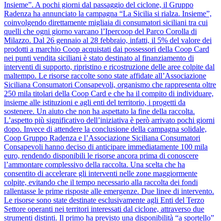
Insieme”. A pochi giorni dal passaggio del ciclone, il Gruppo
Radenza ha annunciato la campagna “La Sicilia si rialza. Insieme”,
coinvolgendo direttamente migliaia di consumatori siciliani tra cui
quelli che ogni giorno varcano l’Ipercoop del Parco Corolla di
Milazzo. Dal 26 gennaio al 28 febbraio, infatti, il 5% del valore dei
prodotti a marchio Coop acquistati dai possessori della Coop Card
nei punti vendita siciliani è stato destinato al finanziamento di
interventi di supporto, ripristino e ricostruzione delle aree colpite dal
maltempo. Le risorse raccolte sono state affidate all’Associazione
Siciliana Consumatori Consapevoli, organismo che rappresenta oltre
250 mila titolari della Coop Card e che ha il compito di individuare,
insieme alle istituzioni e agli enti del territorio, i progetti da
sostenere. Un aiuto che non ha aspettato la fine della raccolta.
L’aspetto più significativo dell’iniziativa è però arrivato pochi giorni
dopo. Invece di attendere la conclusione della campagna solidale,
Coop Gruppo Radenza e l’Associazione Siciliana Consumatori
Consapevoli hanno deciso di anticipare immediatamente 100 mila
euro, rendendo disponibili le risorse ancora prima di conoscere
l’ammontare complessivo della raccolta. Una scelta che ha
consentito di accelerare gli interventi nelle zone maggiormente
colpite, evitando che il tempo necessario alla raccolta dei fondi
rallentasse le prime risposte alle emergenze. Due linee di intervento.
Le risorse sono state destinate esclusivamente agli Enti del Terzo
Settore operanti nei territori interessati dal ciclone, attraverso due
strumenti distinti. Il primo ha previsto una disponibilità “a sportello”