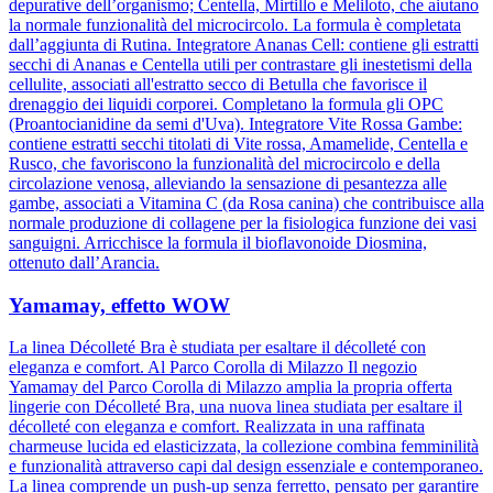
depurative dell’organismo; Centella, Mirtillo e Meliloto, che aiutano
la normale funzionalità del microcircolo. La formula è completata
dall’aggiunta di Rutina. Integratore Ananas Cell: contiene gli estratti
secchi di Ananas e Centella utili per contrastare gli inestetismi della
cellulite, associati all'estratto secco di Betulla che favorisce il
drenaggio dei liquidi corporei. Completano la formula gli OPC
(Proantocianidine da semi d'Uva). Integratore Vite Rossa Gambe:
contiene estratti secchi titolati di Vite rossa, Amamelide, Centella e
Rusco, che favoriscono la funzionalità del microcircolo e della
circolazione venosa, alleviando la sensazione di pesantezza alle
gambe, associati a Vitamina C (da Rosa canina) che contribuisce alla
normale produzione di collagene per la fisiologica funzione dei vasi
sanguigni. Arricchisce la formula il bioflavonoide Diosmina,
ottenuto dall’Arancia.
Yamamay, effetto WOW
La linea Décolleté Bra è studiata per esaltare il décolleté con
eleganza e comfort. Al Parco Corolla di Milazzo Il negozio
Yamamay del Parco Corolla di Milazzo amplia la propria offerta
lingerie con Décolleté Bra, una nuova linea studiata per esaltare il
décolleté con eleganza e comfort. Realizzata in una raffinata
charmeuse lucida ed elasticizzata, la collezione combina femminilità
e funzionalità attraverso capi dal design essenziale e contemporaneo.
La linea comprende un push-up senza ferretto, pensato per garantire