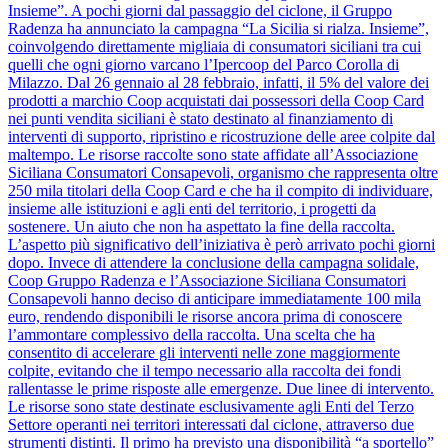
Insieme”. A pochi giorni dal passaggio del ciclone, il Gruppo
Radenza ha annunciato la campagna “La Sicilia si rialza. Insieme”,
coinvolgendo direttamente migliaia di consumatori siciliani tra cui
quelli che ogni giorno varcano l’Ipercoop del Parco Corolla di
Milazzo. Dal 26 gennaio al 28 febbraio, infatti, il 5% del valore dei
prodotti a marchio Coop acquistati dai possessori della Coop Card
nei punti vendita siciliani è stato destinato al finanziamento di
interventi di supporto, ripristino e ricostruzione delle aree colpite dal
maltempo. Le risorse raccolte sono state affidate all’Associazione
Siciliana Consumatori Consapevoli, organismo che rappresenta oltre
250 mila titolari della Coop Card e che ha il compito di individuare,
insieme alle istituzioni e agli enti del territorio, i progetti da
sostenere. Un aiuto che non ha aspettato la fine della raccolta.
L’aspetto più significativo dell’iniziativa è però arrivato pochi giorni
dopo. Invece di attendere la conclusione della campagna solidale,
Coop Gruppo Radenza e l’Associazione Siciliana Consumatori
Consapevoli hanno deciso di anticipare immediatamente 100 mila
euro, rendendo disponibili le risorse ancora prima di conoscere
l’ammontare complessivo della raccolta. Una scelta che ha
consentito di accelerare gli interventi nelle zone maggiormente
colpite, evitando che il tempo necessario alla raccolta dei fondi
rallentasse le prime risposte alle emergenze. Due linee di intervento.
Le risorse sono state destinate esclusivamente agli Enti del Terzo
Settore operanti nei territori interessati dal ciclone, attraverso due
strumenti distinti. Il primo ha previsto una disponibilità “a sportello”