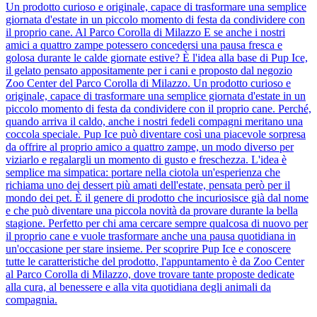
Un prodotto curioso e originale, capace di trasformare una semplice
giornata d'estate in un piccolo momento di festa da condividere con
il proprio cane. Al Parco Corolla di Milazzo E se anche i nostri
amici a quattro zampe potessero concedersi una pausa fresca e
golosa durante le calde giornate estive? È l'idea alla base di Pup Ice,
il gelato pensato appositamente per i cani e proposto dal negozio
Zoo Center del Parco Corolla di Milazzo. Un prodotto curioso e
originale, capace di trasformare una semplice giornata d'estate in un
piccolo momento di festa da condividere con il proprio cane. Perché,
quando arriva il caldo, anche i nostri fedeli compagni meritano una
coccola speciale. Pup Ice può diventare così una piacevole sorpresa
da offrire al proprio amico a quattro zampe, un modo diverso per
viziarlo e regalargli un momento di gusto e freschezza. L'idea è
semplice ma simpatica: portare nella ciotola un'esperienza che
richiama uno dei dessert più amati dell'estate, pensata però per il
mondo dei pet. È il genere di prodotto che incuriosisce già dal nome
e che può diventare una piccola novità da provare durante la bella
stagione. Perfetto per chi ama cercare sempre qualcosa di nuovo per
il proprio cane e vuole trasformare anche una pausa quotidiana in
un'occasione per stare insieme. Per scoprire Pup Ice e conoscere
tutte le caratteristiche del prodotto, l'appuntamento è da Zoo Center
al Parco Corolla di Milazzo, dove trovare tante proposte dedicate
alla cura, al benessere e alla vita quotidiana degli animali da
compagnia.