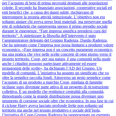
per l’acquisto di beni di prima necessità destinati alle popolazioni
colpite. Il secondo ha finanziato associazioni, cooperative sociali ed
enti benefici che, a causa dei danni subiti, rischiavano di
interrompere la propria attività istituzionale. L’obiettivo non era
soltanto aiutare chi aveva perso beni materiali, ma preservare quella
rete di solidarietà che rappresenta spesso il primo presidio sociale
durante le emergenze. “Fare impresa significa prendersi cura del
territorio”. A sintetizzare la filosofia dell’intervento è stato
l’amministratore delegato del Gruppo Radenza, Danilo Radenza,
che ha spiegato come l’impresa non possa limitarsi a produrre valore
economico. «Fare impresa non è un concetto puramente economico,
ma una pratica che vive nelle scelte concrete di ogni giorno verso il
proprio territorio. Coop, per sua natura, è una comunità nella quale
anche i cittadini possono partecipare attivamente ed essere
protagonisti delle scelte», ha dichiarato l’AD del Gruppo. Un
modello di comunità. L’iniziativa ha assunto un significato che va
oltre la semplice raccolta fondi. Attraverso un gesto semplice come
l’acquisto di un prodotto a marchio Coop, migliaia di famiglie
siciliane sono diventate parte attiva di un progetto di ricostruzione
collettiva. È un modello che restituisce centralità alla comunità,
dimostrando come la grande distribuzione possa diventare uno
strumento di coesione sociale oltre che economica. In una fase in cui
il ciclone Harry aveva lasciato profonde ferite non soltanto sul
territorio ma anche nel tessuto produttivo e sociale dell’Isola,
l’iniziativa di Coop Gruppo Radenza ha rappresentato un esempio