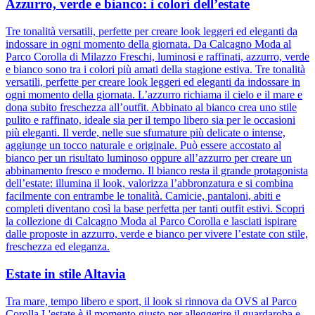
Azzurro, verde e bianco: i colori dell’estate
Tre tonalità versatili, perfette per creare look leggeri ed eleganti da
indossare in ogni momento della giornata. Da Calcagno Moda al
Parco Corolla di Milazzo Freschi, luminosi e raffinati, azzurro, verde
e bianco sono tra i colori più amati della stagione estiva. Tre tonalità
versatili, perfette per creare look leggeri ed eleganti da indossare in
ogni momento della giornata. L’azzurro richiama il cielo e il mare e
dona subito freschezza all’outfit. Abbinato al bianco crea uno stile
pulito e raffinato, ideale sia per il tempo libero sia per le occasioni
più eleganti. Il verde, nelle sue sfumature più delicate o intense,
aggiunge un tocco naturale e originale. Può essere accostato al
bianco per un risultato luminoso oppure all’azzurro per creare un
abbinamento fresco e moderno. Il bianco resta il grande protagonista
dell’estate: illumina il look, valorizza l’abbronzatura e si combina
facilmente con entrambe le tonalità. Camicie, pantaloni, abiti e
completi diventano così la base perfetta per tanti outfit estivi. Scopri
la collezione di Calcagno Moda al Parco Corolla e lasciati ispirare
dalle proposte in azzurro, verde e bianco per vivere l’estate con stile,
freschezza ed eleganza.
Estate in stile Altavia
Tra mare, tempo libero e sport, il look si rinnova da OVS al Parco
Corolla L'estate è il momento giusto per alleggerire il guardaroba e