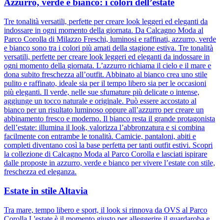
Azzurro, verde e bianco: i colori dell’estate
Tre tonalità versatili, perfette per creare look leggeri ed eleganti da
indossare in ogni momento della giornata. Da Calcagno Moda al
Parco Corolla di Milazzo Freschi, luminosi e raffinati, azzurro, verde
e bianco sono tra i colori più amati della stagione estiva. Tre tonalità
versatili, perfette per creare look leggeri ed eleganti da indossare in
ogni momento della giornata. L’azzurro richiama il cielo e il mare e
dona subito freschezza all’outfit. Abbinato al bianco crea uno stile
pulito e raffinato, ideale sia per il tempo libero sia per le occasioni
più eleganti. Il verde, nelle sue sfumature più delicate o intense,
aggiunge un tocco naturale e originale. Può essere accostato al
bianco per un risultato luminoso oppure all’azzurro per creare un
abbinamento fresco e moderno. Il bianco resta il grande protagonista
dell’estate: illumina il look, valorizza l’abbronzatura e si combina
facilmente con entrambe le tonalità. Camicie, pantaloni, abiti e
completi diventano così la base perfetta per tanti outfit estivi. Scopri
la collezione di Calcagno Moda al Parco Corolla e lasciati ispirare
dalle proposte in azzurro, verde e bianco per vivere l’estate con stile,
freschezza ed eleganza.
Estate in stile Altavia
Tra mare, tempo libero e sport, il look si rinnova da OVS al Parco
Corolla L'estate è il momento giusto per alleggerire il guardaroba e