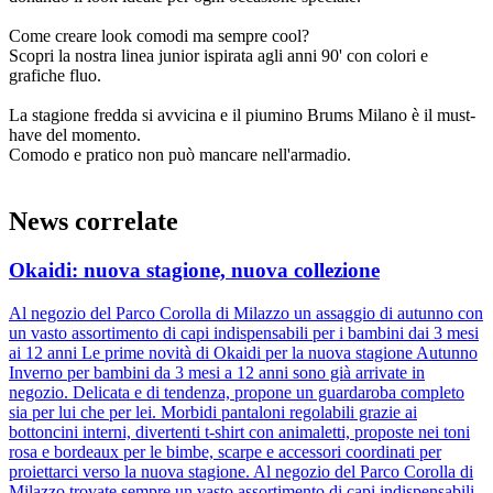
Come creare look comodi ma sempre cool?
Scopri la nostra linea junior ispirata agli anni 90' con colori e
grafiche fluo.
La stagione fredda si avvicina e il piumino Brums Milano è il must-
have del momento.
Comodo e pratico non può mancare nell'armadio.
News correlate
Okaidi: nuova stagione, nuova collezione
Al negozio del Parco Corolla di Milazzo un assaggio di autunno con
un vasto assortimento di capi indispensabili per i bambini dai 3 mesi
ai 12 anni Le prime novità di Okaidi per la nuova stagione Autunno
Inverno per bambini da 3 mesi a 12 anni sono già arrivate in
negozio. Delicata e di tendenza, propone un guardaroba completo
sia per lui che per lei. Morbidi pantaloni regolabili grazie ai
bottoncini interni, divertenti t-shirt con animaletti, proposte nei toni
rosa e bordeaux per le bimbe, scarpe e accessori coordinati per
proiettarci verso la nuova stagione. Al negozio del Parco Corolla di
Milazzo trovate sempre un vasto assortimento di capi indispensabili.