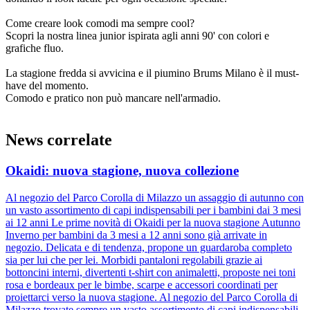
Come creare look comodi ma sempre cool?
Scopri la nostra linea junior ispirata agli anni 90' con colori e
grafiche fluo.
La stagione fredda si avvicina e il piumino Brums Milano è il must-
have del momento.
Comodo e pratico non può mancare nell'armadio.
News correlate
Okaidi: nuova stagione, nuova collezione
Al negozio del Parco Corolla di Milazzo un assaggio di autunno con
un vasto assortimento di capi indispensabili per i bambini dai 3 mesi
ai 12 anni Le prime novità di Okaidi per la nuova stagione Autunno
Inverno per bambini da 3 mesi a 12 anni sono già arrivate in
negozio. Delicata e di tendenza, propone un guardaroba completo
sia per lui che per lei. Morbidi pantaloni regolabili grazie ai
bottoncini interni, divertenti t-shirt con animaletti, proposte nei toni
rosa e bordeaux per le bimbe, scarpe e accessori coordinati per
proiettarci verso la nuova stagione. Al negozio del Parco Corolla di
Milazzo trovate sempre un vasto assortimento di capi indispensabili.