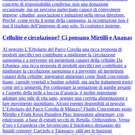
concreto di responsabilità condivisa: non una donazione
occasionale, ma un percorso partecipato capace di coinvolgere
imprese, cittadini, associazioni e istituzioni nella stessa direzione.
Perché, come recita il nome della campagna, la ricostruzione non è
mai il risultato dell’impegno di uno solo. Si costruisce insieme.
Cellulite e circolazione? Ci pensano Mirtilli e Ananas
Al negozio L’Erbolario del Parco Corolla una ricca proposta di
prodotti specifici per contribuire a migliorare la circolazione
sanguigna e a prevenire gli inestetismi cutanei della cellulite Da
Erbamea, una ricca proposta di prodotti specifici per contribuire a
migliorare la circolazione sanguigna e a prevenire gli inestetismi
cutanei della cellulite: integratori alimentari come fluidi concentrati,
tisane, capsule vegetali o bustine solubili, ma anche trattamenti topici
come gel o unguenti. Per contrastare la sensazione di gambe pesanti
e l’aspetto della pelle a buccia d’arancia, è inoltre importante
adottare uno stile di vita sano, seguire una corretta alimentazione e
fare movimento quotidiano. Alcuni esempi disponibili al negozio
L’Erbolario del Parco Corolla di Milazzo? Fluido Concentrato gusto
Mirtillo e Frutti Rossi Puradren Plus: Integratore alimentare, con
edulcoranti, a base di estratti secchi di: Betulla, Orthosiphon, Verga
d’oro e Lespedeza che favoriscono il fisiologico drenaggio dei
liquidi corporei; Carciofo e Tarassaco, utili per le funzioni