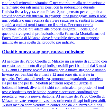
cinque sali minerali e vitamina C per contribuire alla reidratazione e
al reintegro dei sali minerali persi con la sudorazione durante
l'attività fisica leggera, e con Polase Sport, pensato per chi pratica
attività sportiva più intensa. In spiaggia, una passeggiata sotto il sole,
una pedalata o una vacanza da vivere senza soste, sentirsi in forma
significa godersi ogni istante con il sorriso. Per conoscere la
soluzione Polase più adatta alle proprie esigenze, il consiglio è
quello di rivolgersi ai professionisti della Farmacia Montalfarma del
Parco Corolla di Milazzo, dove è possibile ricevere un supporto
qualificato nella scelta del prodotto più indicato.
Okaidi: nuova stagione, nuova collezione
Al negozio del Parco Corolla di Milazzo un assaggio di autunno con
un vasto assortimento di capi indispensabili per i bambini dai 3 mesi
ai 12 anni Le prime novità di Okaidi per la nuova stagione Autunno
Inverno per bambini da 3 mesi a 12 anni sono già arrivate in
negozio. Delicata e di tendenza, propone un guardaroba completo
sia per lui che per lei. Morbidi pantaloni regolabili grazie ai
bottoncini interni, divertenti t-shirt con animaletti, proposte nei toni
rosa e bordeaux per le bimbe, scarpe e accessori coordinati per
proiettarci verso la nuova stagione. Al negozio del Parco Corolla di
Milazzo trovate sempre un vasto assortimento di capi indispensabili.
T-shirt manica corta vendute in confezione da 2 al prezzo di 9,99€,