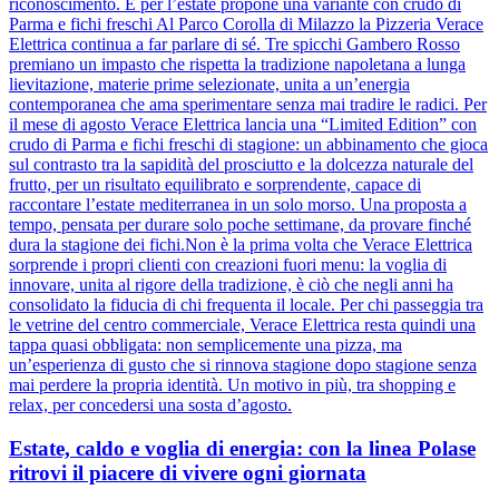
riconoscimento. E per l’estate propone una variante con crudo di
Parma e fichi freschi Al Parco Corolla di Milazzo la Pizzeria Verace
Elettrica continua a far parlare di sé. Tre spicchi Gambero Rosso
premiano un impasto che rispetta la tradizione napoletana a lunga
lievitazione, materie prime selezionate, unita a un’energia
contemporanea che ama sperimentare senza mai tradire le radici. Per
il mese di agosto Verace Elettrica lancia una “Limited Edition” con
crudo di Parma e fichi freschi di stagione: un abbinamento che gioca
sul contrasto tra la sapidità del prosciutto e la dolcezza naturale del
frutto, per un risultato equilibrato e sorprendente, capace di
raccontare l’estate mediterranea in un solo morso. Una proposta a
tempo, pensata per durare solo poche settimane, da provare finché
dura la stagione dei fichi.Non è la prima volta che Verace Elettrica
sorprende i propri clienti con creazioni fuori menu: la voglia di
innovare, unita al rigore della tradizione, è ciò che negli anni ha
consolidato la fiducia di chi frequenta il locale. Per chi passeggia tra
le vetrine del centro commerciale, Verace Elettrica resta quindi una
tappa quasi obbligata: non semplicemente una pizza, ma
un’esperienza di gusto che si rinnova stagione dopo stagione senza
mai perdere la propria identità. Un motivo in più, tra shopping e
relax, per concedersi una sosta d’agosto.
Estate, caldo e voglia di energia: con la linea Polase
ritrovi il piacere di vivere ogni giornata