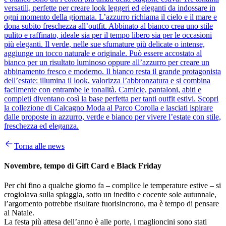
versatili, perfette per creare look leggeri ed eleganti da indossare in
ogni momento della giornata. L’azzurro richiama il cielo e il mare e
dona subito freschezza all’outfit. Abbinato al bianco crea uno stile
pulito e raffinato, ideale sia per il tempo libero sia per le occasioni
più eleganti. Il verde, nelle sue sfumature più delicate o intense,
aggiunge un tocco naturale e originale. Può essere accostato al
bianco per un risultato luminoso oppure all’azzurro per creare un
abbinamento fresco e moderno. Il bianco resta il grande protagonista
dell’estate: illumina il look, valorizza l’abbronzatura e si combina
facilmente con entrambe le tonalità. Camicie, pantaloni, abiti e
completi diventano così la base perfetta per tanti outfit estivi. Scopri
la collezione di Calcagno Moda al Parco Corolla e lasciati ispirare
dalle proposte in azzurro, verde e bianco per vivere l’estate con stile,
freschezza ed eleganza.
Torna alle news
Novembre, tempo di Gift Card e Black Friday
Per chi fino a qualche giorno fa – complice le temperature estive – si
crogiolava sulla spiaggia, sotto un inedito e cocente sole autunnale,
l’argomento potrebbe risultare fuorisincrono, ma è tempo di pensare
al Natale.
La festa più attesa dell’anno è alle porte, i maglioncini sono stati