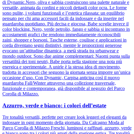
di Dynamic.Nero, oliva e sabbia costruiscono una palette naturale e
versatile, animata da cordini e piccoli dettagli color ocra. Le forme
sono pulite, i volumi funzionali e l’estetica rilassata: un equilibrio
pensato per chi ama accessori facili da indossare e da inserire nel
guardaroba quotidiano. Più decisa e giocosa, Babe sceglie invece il
color blocking. Nero, verde petrolio, fango e sabbia si incontrano in
accostamenti grafici che rendono immediatamente riconoscibili
zaini, shopper e borsoni. Tasche esterne, coulisse e applicazioni in
corda diventano segni distintivi, mentre le proporzioni generose
evocano un’attitudine dinamica, a metà strada tra urbanwear e
mondo outdoor. Sono due anime complementari: Naomi punta sulla
versatilità dei toni neutri, Babe porta nella stagione una nota più
energica e sperimentale. A unirle è la stessa idea di movimento,
tradotta in accessori che seguono la giornata senza imporre un’unica
occasione d’uso. Con Dynamic, Carpisa anticipa così il nuovo
guardaroba Fall/Winter attraverso una collezione trasversale,
funzionale e contemporanea, già disponibile al negozio del Parco
Corolla di Milazzo.
Azzurro, verde e bianco: i colori dell’estate
Tre tonalità versatili, perfette per creare look leggeri ed eleganti da
indossare in ogni momento della giornata. Da Calcagno Moda al
Parco Corolla di Milazzo Freschi, luminosi e raffinati, azzurro, verde
e bianco sono tra i colori più amati della stagione estiva. Tre tonalità