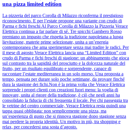
una pizza limited edition
La pizzeria del parco Corolla di Milazzo riconferma il prestigioso
riconoscimento. E per l’estate propone una variante con crudo di
Parma e fichi freschi Al Parco Corolla di Milazzo la Pizzeria Verace
Elettrica continua a far parlare di sé. Tre spicchi Gambero Rosso
premiano un impasto che rispetta la tradizione napoletana a lunga
lievitazione, materie prime selezionate, unita a un’energia
contemporanea che ama sperimentare senza mai tradire le radici. Per
il mese di agosto Verace Elettrica lancia una “Limited Edition” con
crudo di Parma e fichi freschi di stagione: un abbinamento che gioca
sul contrasto tra la sapidità del prosciutto e la dolcezza naturale del
frutto, per un risultato equilibrato e sorprendente, capace di
raccontare l’estate mediterranea in un solo morso. Una proposta a
tempo, pensata per durare solo poche settimane, da provare finché
dura la stagione dei fichi.Non è la prima volta che Verace Elettrica
sorprende i propri clienti con creazioni fuori menu: la voglia di
innovare, unita al rigore della tradizione, è ciò che negli anni ha
consolidato la fiducia di chi frequenta il locale. Per chi passeggia tra
le vetrine del centro commerciale, Verace Elettrica resta quindi una
tappa quasi obbligata: non semplicemente una pizza, ma
un’esperienza di gusto che si rinnova stagione dopo stagione senza
mai perdere la propria identità. Un motivo in più, tra shopping e
relax, per concedersi una sosta d’agosto.