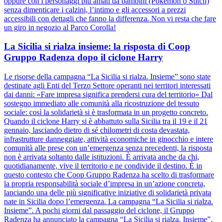
oppure con i personaggi più amati da bambini (Pokémon o Stitch)
senza dimenticare i calzini, l’intimo e gli accessori a prezzi
accessibili con dettagli che fanno la differenza. Non vi resta che fare
un giro in negozio al Parco Corolla!
La Sicilia si rialza insieme: la risposta di Coop
Gruppo Radenza dopo il ciclone Harry
Le risorse della campagna “La Sicilia si rialza. Insieme” sono state
destinate agli Enti del Terzo Settore operanti nei territori interessati
dai danni: «Fare impresa significa prendersi cura del territorio» Dal
sostegno immediato alle comunità alla ricostruzione del tessuto
sociale: così la solidarietà si è trasformata in un progetto concreto.
Quando il ciclone Harry si è abbattuto sulla Sicilia tra il 19 e il 21
gennaio, lasciando dietro di sé chilometri di costa devastata,
infrastrutture danneggiate, attività economiche in ginocchio e intere
comunità alle prese con un’emergenza senza precedenti, la risposta
non è arrivata soltanto dalle istituzioni. È arrivata anche da chi,
quotidianamente, vive il territorio e ne condivide il destino. È in
questo contesto che Coop Gruppo Radenza ha scelto di trasformare
la propria responsabilità sociale d’impresa in un’azione concreta,
lanciando una delle più significative iniziative di solidarietà privata
nate in Sicilia dopo l’emergenza. La campagna “La Sicilia si rialza.
Insieme”. A pochi giorni dal passaggio del ciclone, il Gruppo
Radenza ha annunciato la campagna “La Sicilia si rialza. Insieme”,