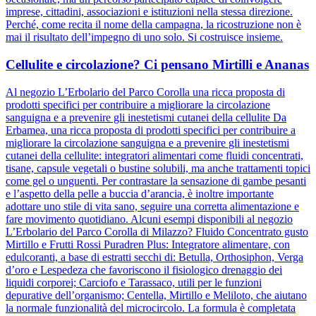
imprese, cittadini, associazioni e istituzioni nella stessa direzione.
Perché, come recita il nome della campagna, la ricostruzione non è
mai il risultato dell’impegno di uno solo. Si costruisce insieme.
Cellulite e circolazione? Ci pensano Mirtilli e Ananas
Al negozio L’Erbolario del Parco Corolla una ricca proposta di
prodotti specifici per contribuire a migliorare la circolazione
sanguigna e a prevenire gli inestetismi cutanei della cellulite Da
Erbamea, una ricca proposta di prodotti specifici per contribuire a
migliorare la circolazione sanguigna e a prevenire gli inestetismi
cutanei della cellulite: integratori alimentari come fluidi concentrati,
tisane, capsule vegetali o bustine solubili, ma anche trattamenti topici
come gel o unguenti. Per contrastare la sensazione di gambe pesanti
e l’aspetto della pelle a buccia d’arancia, è inoltre importante
adottare uno stile di vita sano, seguire una corretta alimentazione e
fare movimento quotidiano. Alcuni esempi disponibili al negozio
L’Erbolario del Parco Corolla di Milazzo? Fluido Concentrato gusto
Mirtillo e Frutti Rossi Puradren Plus: Integratore alimentare, con
edulcoranti, a base di estratti secchi di: Betulla, Orthosiphon, Verga
d’oro e Lespedeza che favoriscono il fisiologico drenaggio dei
liquidi corporei; Carciofo e Tarassaco, utili per le funzioni
depurative dell’organismo; Centella, Mirtillo e Meliloto, che aiutano
la normale funzionalità del microcircolo. La formula è completata