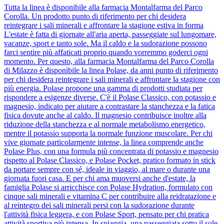
Tutta la linea è disponibile alla farmacia Montalfarma del Parco
Corolla. Un prodotto punto di riferimento per chi desidera
reintegrare i sali minerali e affrontare la stagione estiva in forma
L'estate è fatta di giornate all'aria aperta, passeggiate sul lungomare,
vacanze, sport e tanto sole. Ma il caldo e la sudorazione possono
farci sentire più affaticati proprio quando vorremmo goderci ogni
momento. Per questo, alla farmacia Montalfarma del Parco Corolla
di Milazzo è disponibile la linea Polase, da anni punto di riferimento
per chi desidera reintegrare i sali minerali e affrontare la stagione con
più energia. Polase propone una gamma di prodotti studiata per
rispondere a esigenze diverse. C'è il Polase Classico, con potassio e
magnesio, indicato per aiutare a contrastare la stanchezza e la fatica
fisica dovute anche al caldo. Il magnesio contribuisce inoltre alla
riduzione della stanchezza e al normale metabolismo energetico,
mentre il potassio supporta la normale funzione muscolare. Per chi
vive giornate particolarmente intense, la linea comprende anche
Polase Plus, con una formula più concentrata di potassio e magnesio
rispetto al Polase Classico, e Polase Pocket, pratico formato in stick
da portare sempre con sé, ideale in viaggio, al mare o durante una
giornata fuori casa. E per chi ama muoversi anche d'estate, la
famiglia Polase si arricchisce con Polase Hydration, formulato con
cinque sali minerali e vitamina C per contribuire alla reidratazione e
al reintegro dei sali minerali persi con la sudorazione durante
l'attività fisica leggera, e con Polase Sport, pensato per chi pratica
attività sportiva più intensa. In spiaggia, una passeggiata sotto il sole,