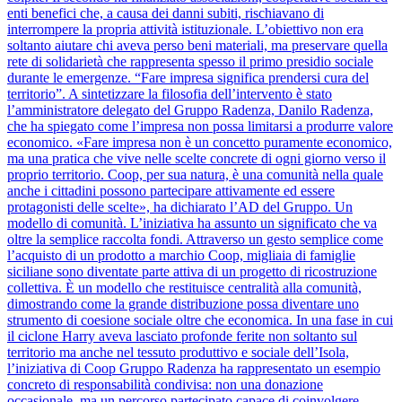
enti benefici che, a causa dei danni subiti, rischiavano di
interrompere la propria attività istituzionale. L’obiettivo non era
soltanto aiutare chi aveva perso beni materiali, ma preservare quella
rete di solidarietà che rappresenta spesso il primo presidio sociale
durante le emergenze. “Fare impresa significa prendersi cura del
territorio”. A sintetizzare la filosofia dell’intervento è stato
l’amministratore delegato del Gruppo Radenza, Danilo Radenza,
che ha spiegato come l’impresa non possa limitarsi a produrre valore
economico. «Fare impresa non è un concetto puramente economico,
ma una pratica che vive nelle scelte concrete di ogni giorno verso il
proprio territorio. Coop, per sua natura, è una comunità nella quale
anche i cittadini possono partecipare attivamente ed essere
protagonisti delle scelte», ha dichiarato l’AD del Gruppo. Un
modello di comunità. L’iniziativa ha assunto un significato che va
oltre la semplice raccolta fondi. Attraverso un gesto semplice come
l’acquisto di un prodotto a marchio Coop, migliaia di famiglie
siciliane sono diventate parte attiva di un progetto di ricostruzione
collettiva. È un modello che restituisce centralità alla comunità,
dimostrando come la grande distribuzione possa diventare uno
strumento di coesione sociale oltre che economica. In una fase in cui
il ciclone Harry aveva lasciato profonde ferite non soltanto sul
territorio ma anche nel tessuto produttivo e sociale dell’Isola,
l’iniziativa di Coop Gruppo Radenza ha rappresentato un esempio
concreto di responsabilità condivisa: non una donazione
occasionale, ma un percorso partecipato capace di coinvolgere