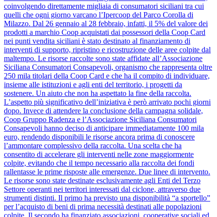
coinvolgendo direttamente migliaia di consumatori siciliani tra cui
quelli che ogni giorno varcano l’Ipercoop del Parco Corolla di
Milazzo. Dal 26 gennaio al 28 febbraio, infatti, il 5% del valore dei
prodotti a marchio Coop acquistati dai possessori della Coop Card
nei punti vendita siciliani è stato destinato al finanziamento di
interventi di supporto, ripristino e ricostruzione delle aree colpite dal
maltempo. Le risorse raccolte sono state affidate all’Associazione
Siciliana Consumatori Consapevoli, organismo che rappresenta oltre
250 mila titolari della Coop Card e che ha il compito di individuare,
insieme alle istituzioni e agli enti del territorio, i progetti da
sostenere. Un aiuto che non ha aspettato la fine della raccolta.
L’aspetto più significativo dell’iniziativa è però arrivato pochi giorni
dopo. Invece di attendere la conclusione della campagna solidale,
Coop Gruppo Radenza e l’Associazione Siciliana Consumatori
Consapevoli hanno deciso di anticipare immediatamente 100 mila
euro, rendendo disponibili le risorse ancora prima di conoscere
l’ammontare complessivo della raccolta. Una scelta che ha
consentito di accelerare gli interventi nelle zone maggiormente
colpite, evitando che il tempo necessario alla raccolta dei fondi
rallentasse le prime risposte alle emergenze. Due linee di intervento.
Le risorse sono state destinate esclusivamente agli Enti del Terzo
Settore operanti nei territori interessati dal ciclone, attraverso due
strumenti distinti. Il primo ha previsto una disponibilità “a sportello”
per l’acquisto di beni di prima necessità destinati alle popolazioni
colpite. Il secondo ha finanziato associazioni, cooperative sociali ed