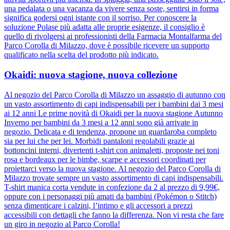
una pedalata o una vacanza da vivere senza soste, sentirsi in forma
significa godersi ogni istante con il sorriso. Per conoscere la
soluzione Polase più adatta alle proprie esigenze, il consiglio è
quello di rivolgersi ai professionisti della Farmacia Montalfarma del
Parco Corolla di Milazzo, dove è possibile ricevere un supporto
qualificato nella scelta del prodotto più indicato.
Okaidi: nuova stagione, nuova collezione
Al negozio del Parco Corolla di Milazzo un assaggio di autunno con
un vasto assortimento di capi indispensabili per i bambini dai 3 mesi
ai 12 anni Le prime novità di Okaidi per la nuova stagione Autunno
Inverno per bambini da 3 mesi a 12 anni sono già arrivate in
negozio. Delicata e di tendenza, propone un guardaroba completo
sia per lui che per lei. Morbidi pantaloni regolabili grazie ai
bottoncini interni, divertenti t-shirt con animaletti, proposte nei toni
rosa e bordeaux per le bimbe, scarpe e accessori coordinati per
proiettarci verso la nuova stagione. Al negozio del Parco Corolla di
Milazzo trovate sempre un vasto assortimento di capi indispensabili.
T-shirt manica corta vendute in confezione da 2 al prezzo di 9,99€,
oppure con i personaggi più amati da bambini (Pokémon o Stitch)
senza dimenticare i calzini, l’intimo e gli accessori a prezzi
accessibili con dettagli che fanno la differenza. Non vi resta che fare
un giro in negozio al Parco Corolla!