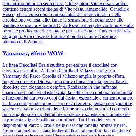
(Proantocianidine da semi d'Uva). Integratore Vite Rossa Gambe:
contiene estratti secchi titolati di Vite rossa, Amamelide, Centella e
Rusco, che favoriscono la funzionalità del microcircolo e della
circolazione venosa, alleviando la sensazione di pesantezza alle
gambe, associati a Vitamina C (da Rosa canina) che contribuisce alla
normale produzione di collagene per la fisiologica funzione dei vasi
sanguigni. Arricchisce la formula il bioflavonoide Diosmina,
ottenuto dall’Arancia.
Yamamay, effetto WOW
La linea Décolleté Bra è studiata per esaltare il décolleté con
eleganza e comfort. Al Parco Corolla di Milazzo Il negozio
Yamamay del Parco Corolla di Milazzo amplia la propria offerta
lingerie con Décolleté Bra, una nuova linea studiata per esaltare il
décolleté con eleganza e comfort. Realizzata in una raffinata
charmeuse lucida ed elasticizzata, la collezione combina femminilità
e funzionalità attraverso capi dal design essenziale e contemporaneo.
La linea comprende un push-up senza ferretto, pensato per garantire
sostegno e valorizzazione delle forme senza rinunciare al comfort e
un triangolo push-up dall’allure moderna e sofisticata. Completano
la proposta slip e brasiliana, coordinati. Tutti i modelli sono
disponibili al Parco Corolla nelle classiche tonalità bronze e nero.
Grande attenzione è stata inoltre dedicata al comfort: la collezione è