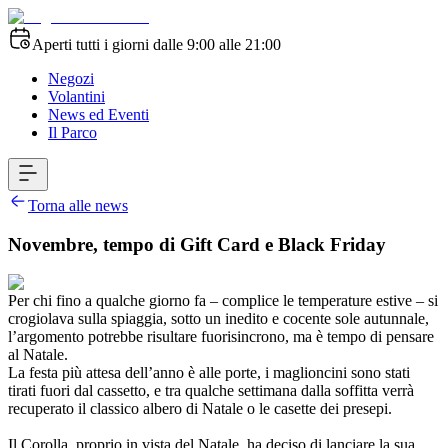
Aperti tutti i giorni dalle 9:00 alle 21:00
Negozi
Volantini
News ed Eventi
Il Parco
Torna alle news
Novembre, tempo di Gift Card e Black Friday
Per chi fino a qualche giorno fa – complice le temperature estive – si
crogiolava sulla spiaggia, sotto un inedito e cocente sole autunnale,
l’argomento potrebbe risultare fuorisincrono, ma è tempo di pensare
al Natale.
La festa più attesa dell’anno è alle porte, i maglioncini sono stati
tirati fuori dal cassetto, e tra qualche settimana dalla soffitta verrà
recuperato il classico albero di Natale o le casette dei presepi.
Il Corolla, proprio in vista del Natale, ha deciso di lanciare la sua