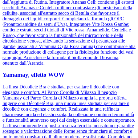
dall’aggiunta di Rutina. Integratore Ananas Cell: contiene gli estratti
secchi di Ananas e Centella utili per contrastare gli inestetismi della
cellulite, associati all'estratto secco di Betulla che favorisce il
drenaggio dei liquidi corporei. Completano la formula gli OPC
(Proantocianidine da semi d'Uva). Integratore Vite Rossa Gambe:
contiene estratti secchi titolati di Vite rossa, Amamelide, Centella e
Rusco, che favoriscono la funzionalità del microcircolo e della
circolazione venosa, alleviando la sensazione di pesantezza alle
gambe, associati a Vitamina C (da Rosa canina) che contribuisce alla
normale produzione di collagene per la fisiologica funzione dei vasi
sanguigni. Arricchisce la formula il bioflavonoide Diosmina,
ottenuto dall’Arancia.
Yamamay, effetto WOW
La linea Décolleté Bra è studiata per esaltare il décolleté con
eleganza e comfort. Al Parco Corolla di Milazzo Il negozio
Yamamay del Parco Corolla di Milazzo amplia la propria offerta
lingerie con Décolleté Bra, una nuova linea studiata per esaltare il
décolleté con eleganza e comfort. Realizzata in una raffinata
charmeuse lucida ed elasticizzata, la collezione combina femminilità
e funzionalità attraverso capi dal design essenziale e contemporaneo.
La linea comprende un push-up senza ferretto, pensato per garantire
sostegno e valorizzazione delle forme senza rinunciare al comfort e
un triangolo push-up dall’allure moderna e sofisticata. Completano