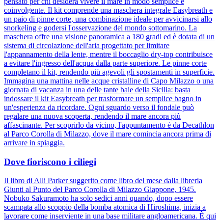
pensato per chi desidera vivere il mare in modo semplice e
coinvolgente. Il kit comprende una maschera integrale Easybreath e
un paio di pinne corte, una combinazione ideale per avvicinarsi allo
snorkeling e godersi l'osservazione del mondo sottomarino. La
maschera offre una visione panoramica a 180 gradi ed è dotata di un
sistema di circolazione dell'aria progettato per limitare
l'appannamento della lente, mentre il boccaglio dry-top contribuisce
a evitare l'ingresso dell'acqua dalla parte superiore. Le pinne corte
completano il kit, rendendo più agevoli gli spostamenti in superficie.
Immagina una mattina nelle acque cristalline di Capo Milazzo o una
giornata di vacanza in una delle tante baie della Sicilia: basta
indossare il kit Easybreath per trasformare un semplice bagno in
un'esperienza da ricordare. Ogni sguardo verso il fondale può
regalare una nuova scoperta, rendendo il mare ancora più
affascinante. Per scoprirlo da vicino, l'appuntamento è da Decathlon
al Parco Corolla di Milazzo, dove il mare comincia ancora prima di
arrivare in spiaggia.
Dove fioriscono i ciliegi
Il libro di Alli Parker suggerito come libro del mese dalla libreria
Giunti al Punto del Parco Corolla di Milazzo Giappone, 1945.
Nobuko Sakuramoto ha solo sedici anni quando, dopo essere
scampata allo scoppio della bomba atomica di Hiroshima, inizia a
lavorare come inserviente in una base militare angloamericana. È qui