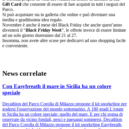
Gift Card
che consente di essere di fare acquisti in tutti i negozi del
Parco.
Si può acquistare sia in galleria che online e può diventare una
inedita e graditissima idea regalo.
Novembre è anche il mese del Black Friday che anche quest’anno
diventerà il “
Black Friday Week
”, le offerte invece di essere limitate
ad un solo giorno dureranno dal 21 al 27.
Insomma, non avete altre scuse per dedicarvi ad uno shopping facile
e conveniente.
News correlate
Con Easybreath il mare in Sicilia ha un colore
speciale
Decathlon del Parco Corolla di Milazzo propone il kit snorkeling per
godersi l'osservazione del mondo sottomarino. A 180 gradi L'estate
in Sicilia ha un colore speciale: quello del mare. E per chi sogna di
osservare da vicino fondali, pesci e paesaggi sommersi, Decathlon
del Parco Corolla di Milazzo propone il kit snorkeling Easybreath,