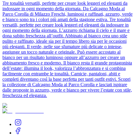
Tre tonalità versatili, perfette per creare look leggeri ed eleganti da
indossare in ogni momento della giornata. Da Calcagno Moda al
Parco Corolla di Milazzo Freschi, luminosi e raffinati, azzurro, verde
e bianco sono tra i colori più amati della stagione estiva. Tre tonalità
versatili, perfette per creare look leggeri ed eleganti da indossare in
ogni momento della giornata. L’azzurro richiama il cielo e il mare e
dona subito freschezza all’outfit. Abbinato al bianco crea uno stile
pulito e raffinato, ideale sia per il tempo libero sia per le occasioni
più eleganti. Il verde, nelle sue sfumature più delicate o intense,
aggiunge un tocco naturale e originale. Può essere accostato al
bianco per un risultato luminoso oppure all’azzurro per creare un
abbinamento fresco e moderno. Il bianco resta il grande protagonista
dell’estate: illumina il look, valorizza l’abbronzatura e si combina
facilmente con entrambe le tonalità. Camicie, pantaloni, abiti e
completi diventano così la base perfetta per tanti outfit estivi. Scopri
la collezione di Calcagno Moda al Parco Corolla e lasciati ispirare
dalle proposte in azzurro, verde e bianco per vivere l’estate con stile,
freschezza ed eleganza.