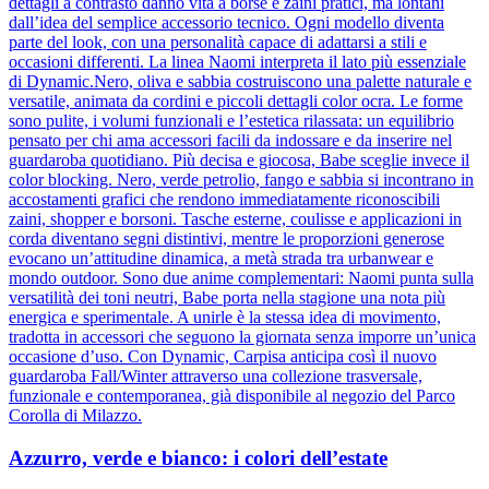
dettagli a contrasto danno vita a borse e zaini pratici, ma lontani
dall’idea del semplice accessorio tecnico. Ogni modello diventa
parte del look, con una personalità capace di adattarsi a stili e
occasioni differenti. La linea Naomi interpreta il lato più essenziale
di Dynamic.Nero, oliva e sabbia costruiscono una palette naturale e
versatile, animata da cordini e piccoli dettagli color ocra. Le forme
sono pulite, i volumi funzionali e l’estetica rilassata: un equilibrio
pensato per chi ama accessori facili da indossare e da inserire nel
guardaroba quotidiano. Più decisa e giocosa, Babe sceglie invece il
color blocking. Nero, verde petrolio, fango e sabbia si incontrano in
accostamenti grafici che rendono immediatamente riconoscibili
zaini, shopper e borsoni. Tasche esterne, coulisse e applicazioni in
corda diventano segni distintivi, mentre le proporzioni generose
evocano un’attitudine dinamica, a metà strada tra urbanwear e
mondo outdoor. Sono due anime complementari: Naomi punta sulla
versatilità dei toni neutri, Babe porta nella stagione una nota più
energica e sperimentale. A unirle è la stessa idea di movimento,
tradotta in accessori che seguono la giornata senza imporre un’unica
occasione d’uso. Con Dynamic, Carpisa anticipa così il nuovo
guardaroba Fall/Winter attraverso una collezione trasversale,
funzionale e contemporanea, già disponibile al negozio del Parco
Corolla di Milazzo.
Azzurro, verde e bianco: i colori dell’estate