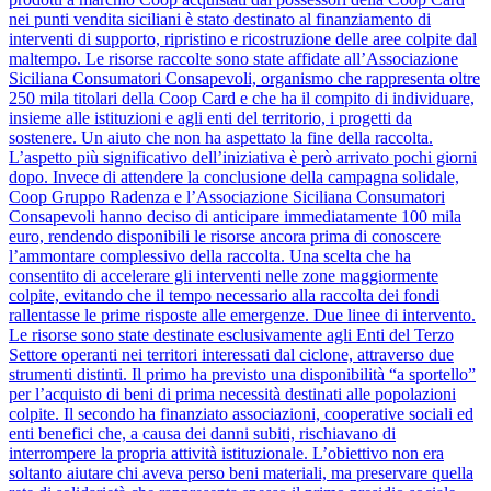
nei punti vendita siciliani è stato destinato al finanziamento di
interventi di supporto, ripristino e ricostruzione delle aree colpite dal
maltempo. Le risorse raccolte sono state affidate all’Associazione
Siciliana Consumatori Consapevoli, organismo che rappresenta oltre
250 mila titolari della Coop Card e che ha il compito di individuare,
insieme alle istituzioni e agli enti del territorio, i progetti da
sostenere. Un aiuto che non ha aspettato la fine della raccolta.
L’aspetto più significativo dell’iniziativa è però arrivato pochi giorni
dopo. Invece di attendere la conclusione della campagna solidale,
Coop Gruppo Radenza e l’Associazione Siciliana Consumatori
Consapevoli hanno deciso di anticipare immediatamente 100 mila
euro, rendendo disponibili le risorse ancora prima di conoscere
l’ammontare complessivo della raccolta. Una scelta che ha
consentito di accelerare gli interventi nelle zone maggiormente
colpite, evitando che il tempo necessario alla raccolta dei fondi
rallentasse le prime risposte alle emergenze. Due linee di intervento.
Le risorse sono state destinate esclusivamente agli Enti del Terzo
Settore operanti nei territori interessati dal ciclone, attraverso due
strumenti distinti. Il primo ha previsto una disponibilità “a sportello”
per l’acquisto di beni di prima necessità destinati alle popolazioni
colpite. Il secondo ha finanziato associazioni, cooperative sociali ed
enti benefici che, a causa dei danni subiti, rischiavano di
interrompere la propria attività istituzionale. L’obiettivo non era
soltanto aiutare chi aveva perso beni materiali, ma preservare quella