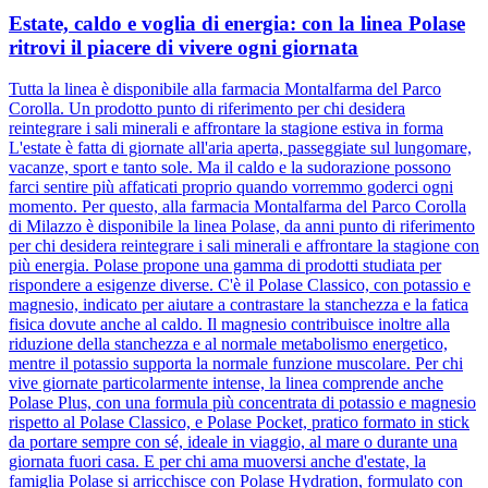
Estate, caldo e voglia di energia: con la linea Polase
ritrovi il piacere di vivere ogni giornata
Tutta la linea è disponibile alla farmacia Montalfarma del Parco
Corolla. Un prodotto punto di riferimento per chi desidera
reintegrare i sali minerali e affrontare la stagione estiva in forma
L'estate è fatta di giornate all'aria aperta, passeggiate sul lungomare,
vacanze, sport e tanto sole. Ma il caldo e la sudorazione possono
farci sentire più affaticati proprio quando vorremmo goderci ogni
momento. Per questo, alla farmacia Montalfarma del Parco Corolla
di Milazzo è disponibile la linea Polase, da anni punto di riferimento
per chi desidera reintegrare i sali minerali e affrontare la stagione con
più energia. Polase propone una gamma di prodotti studiata per
rispondere a esigenze diverse. C'è il Polase Classico, con potassio e
magnesio, indicato per aiutare a contrastare la stanchezza e la fatica
fisica dovute anche al caldo. Il magnesio contribuisce inoltre alla
riduzione della stanchezza e al normale metabolismo energetico,
mentre il potassio supporta la normale funzione muscolare. Per chi
vive giornate particolarmente intense, la linea comprende anche
Polase Plus, con una formula più concentrata di potassio e magnesio
rispetto al Polase Classico, e Polase Pocket, pratico formato in stick
da portare sempre con sé, ideale in viaggio, al mare o durante una
giornata fuori casa. E per chi ama muoversi anche d'estate, la
famiglia Polase si arricchisce con Polase Hydration, formulato con