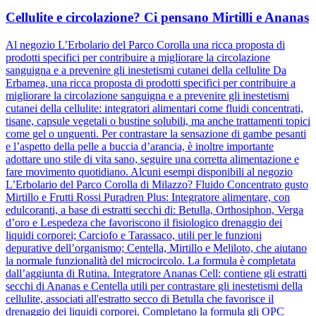
Cellulite e circolazione? Ci pensano Mirtilli e Ananas
Al negozio L’Erbolario del Parco Corolla una ricca proposta di
prodotti specifici per contribuire a migliorare la circolazione
sanguigna e a prevenire gli inestetismi cutanei della cellulite Da
Erbamea, una ricca proposta di prodotti specifici per contribuire a
migliorare la circolazione sanguigna e a prevenire gli inestetismi
cutanei della cellulite: integratori alimentari come fluidi concentrati,
tisane, capsule vegetali o bustine solubili, ma anche trattamenti topici
come gel o unguenti. Per contrastare la sensazione di gambe pesanti
e l’aspetto della pelle a buccia d’arancia, è inoltre importante
adottare uno stile di vita sano, seguire una corretta alimentazione e
fare movimento quotidiano. Alcuni esempi disponibili al negozio
L’Erbolario del Parco Corolla di Milazzo? Fluido Concentrato gusto
Mirtillo e Frutti Rossi Puradren Plus: Integratore alimentare, con
edulcoranti, a base di estratti secchi di: Betulla, Orthosiphon, Verga
d’oro e Lespedeza che favoriscono il fisiologico drenaggio dei
liquidi corporei; Carciofo e Tarassaco, utili per le funzioni
depurative dell’organismo; Centella, Mirtillo e Meliloto, che aiutano
la normale funzionalità del microcircolo. La formula è completata
dall’aggiunta di Rutina. Integratore Ananas Cell: contiene gli estratti
secchi di Ananas e Centella utili per contrastare gli inestetismi della
cellulite, associati all'estratto secco di Betulla che favorisce il
drenaggio dei liquidi corporei. Completano la formula gli OPC