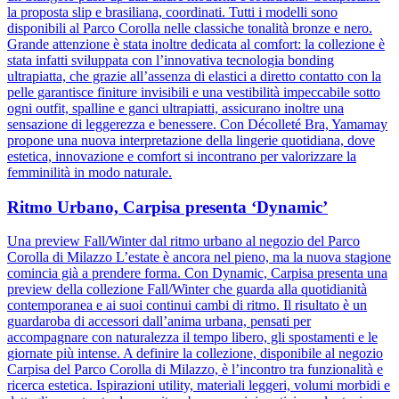
la proposta slip e brasiliana, coordinati. Tutti i modelli sono
disponibili al Parco Corolla nelle classiche tonalità bronze e nero.
Grande attenzione è stata inoltre dedicata al comfort: la collezione è
stata infatti sviluppata con l’innovativa tecnologia bonding
ultrapiatta, che grazie all’assenza di elastici a diretto contatto con la
pelle garantisce finiture invisibili e una vestibilità impeccabile sotto
ogni outfit, spalline e ganci ultrapiatti, assicurano inoltre una
sensazione di leggerezza e benessere. Con Décolleté Bra, Yamamay
propone una nuova interpretazione della lingerie quotidiana, dove
estetica, innovazione e comfort si incontrano per valorizzare la
femminilità in modo naturale.
Ritmo Urbano, Carpisa presenta ‘Dynamic’
Una preview Fall/Winter dal ritmo urbano al negozio del Parco
Corolla di Milazzo L’estate è ancora nel pieno, ma la nuova stagione
comincia già a prendere forma. Con Dynamic, Carpisa presenta una
preview della collezione Fall/Winter che guarda alla quotidianità
contemporanea e ai suoi continui cambi di ritmo. Il risultato è un
guardaroba di accessori dall’anima urbana, pensati per
accompagnare con naturalezza il tempo libero, gli spostamenti e le
giornate più intense. A definire la collezione, disponibile al negozio
Carpisa del Parco Corolla di Milazzo, è l’incontro tra funzionalità e
ricerca estetica. Ispirazioni utility, materiali leggeri, volumi morbidi e