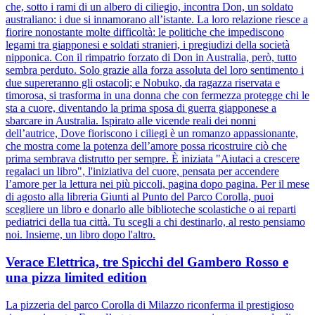
che, sotto i rami di un albero di ciliegio, incontra Don, un soldato
australiano: i due si innamorano all’istante. La loro relazione riesce a
fiorire nonostante molte difficoltà: le politiche che impediscono
legami tra giapponesi e soldati stranieri, i pregiudizi della società
nipponica. Con il rimpatrio forzato di Don in Australia, però, tutto
sembra perduto. Solo grazie alla forza assoluta del loro sentimento i
due supereranno gli ostacoli; e Nobuko, da ragazza riservata e
timorosa, si trasforma in una donna che con fermezza protegge chi le
sta a cuore, diventando la prima sposa di guerra giapponese a
sbarcare in Australia. Ispirato alle vicende reali dei nonni
dell’autrice, Dove fioriscono i ciliegi è un romanzo appassionante,
che mostra come la potenza dell’amore possa ricostruire ciò che
prima sembrava distrutto per sempre. È iniziata "Aiutaci a crescere
regalaci un libro", l'iniziativa del cuore, pensata per accendere
l’amore per la lettura nei più piccoli, pagina dopo pagina. Per il mese
di agosto alla libreria Giunti al Punto del Parco Corolla, puoi
scegliere un libro e donarlo alle biblioteche scolastiche o ai reparti
pediatrici della tua città. Tu scegli a chi destinarlo, al resto pensiamo
noi. Insieme, un libro dopo l'altro.
Verace Elettrica, tre Spicchi del Gambero Rosso e
una pizza limited edition
La pizzeria del parco Corolla di Milazzo riconferma il prestigioso