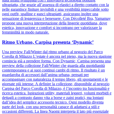
stata infatti sviluppata con l’innovativa tecnologia bonding
ultrapiatta, che grazie all’assenza di elastici a diretto contatto con la
pelle garantisce finiture invisibili e una vestibilità impeccabile sotto
ogni outfit, spalline e ganci ultrapiatti, assicurano inoltre una
sensazione di leggerezza e benessere. Con Décolleté Bra, Yamamay
propone una nuova interpretazione della lingerie quotidiana, dove
estetica, innovazione e comfort si incontrano per valorizzare la
femminilità in modo naturale.
Ritmo Urbano, Carpisa presenta ‘Dynamic’
Una preview Fall/Winter dal ritmo urbano al negozio del Parco
Corolla di Milazzo L’estate è ancora nel pieno, ma la nuova stagione
comincia già a prendere forma. Con Dynamic, Carpisa presenta una
preview della collezione Fall/Winter che guarda alla quotidianità
contemporanea e ai suoi continui cambi di ritmo. Il risultato è un
guardaroba di accessori dall’anima urbana, pensati per
accompagnare con naturalezza il tempo libero, gli spostamenti e le
giornate più intense. A definire la collezione, disponibile al negozio
Carpisa del Parco Corolla di Milazzo, è l’incontro tra funzionalità e
ricerca estetica. Ispirazioni utility, materiali leggeri, volumi morbidi e
dettagli a contrasto danno vita a borse e zaini pratici, ma lontani
dall’idea del semplice accessorio tecnico. Ogni modello diventa
parte del look, con una personalità capace di adattarsi a stili e
occasioni differenti. La linea Naomi interpreta il lato più essenziale