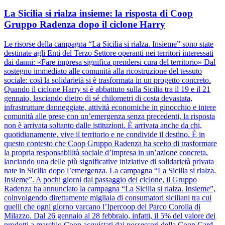
La Sicilia si rialza insieme: la risposta di Coop
Gruppo Radenza dopo il ciclone Harry
Le risorse della campagna “La Sicilia si rialza. Insieme” sono state
destinate agli Enti del Terzo Settore operanti nei territori interessati
dai danni: «Fare impresa significa prendersi cura del territorio» Dal
sostegno immediato alle comunità alla ricostruzione del tessuto
sociale: così la solidarietà si è trasformata in un progetto concreto.
Quando il ciclone Harry si è abbattuto sulla Sicilia tra il 19 e il 21
gennaio, lasciando dietro di sé chilometri di costa devastata,
infrastrutture danneggiate, attività economiche in ginocchio e intere
comunità alle prese con un’emergenza senza precedenti, la risposta
non è arrivata soltanto dalle istituzioni. È arrivata anche da chi,
quotidianamente, vive il territorio e ne condivide il destino. È in
questo contesto che Coop Gruppo Radenza ha scelto di trasformare
la propria responsabilità sociale d’impresa in un’azione concreta,
lanciando una delle più significative iniziative di solidarietà privata
nate in Sicilia dopo l’emergenza. La campagna “La Sicilia si rialza.
Insieme”. A pochi giorni dal passaggio del ciclone, il Gruppo
Radenza ha annunciato la campagna “La Sicilia si rialza. Insieme”,
coinvolgendo direttamente migliaia di consumatori siciliani tra cui
quelli che ogni giorno varcano l’Ipercoop del Parco Corolla di
Milazzo. Dal 26 gennaio al 28 febbraio, infatti, il 5% del valore dei
prodotti a marchio Coop acquistati dai possessori della Coop Card