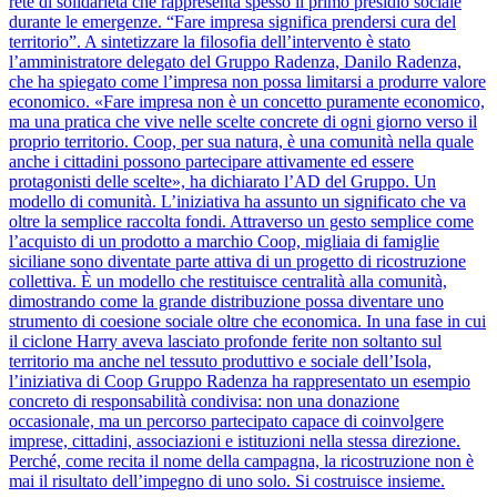
rete di solidarietà che rappresenta spesso il primo presidio sociale
durante le emergenze. “Fare impresa significa prendersi cura del
territorio”. A sintetizzare la filosofia dell’intervento è stato
l’amministratore delegato del Gruppo Radenza, Danilo Radenza,
che ha spiegato come l’impresa non possa limitarsi a produrre valore
economico. «Fare impresa non è un concetto puramente economico,
ma una pratica che vive nelle scelte concrete di ogni giorno verso il
proprio territorio. Coop, per sua natura, è una comunità nella quale
anche i cittadini possono partecipare attivamente ed essere
protagonisti delle scelte», ha dichiarato l’AD del Gruppo. Un
modello di comunità. L’iniziativa ha assunto un significato che va
oltre la semplice raccolta fondi. Attraverso un gesto semplice come
l’acquisto di un prodotto a marchio Coop, migliaia di famiglie
siciliane sono diventate parte attiva di un progetto di ricostruzione
collettiva. È un modello che restituisce centralità alla comunità,
dimostrando come la grande distribuzione possa diventare uno
strumento di coesione sociale oltre che economica. In una fase in cui
il ciclone Harry aveva lasciato profonde ferite non soltanto sul
territorio ma anche nel tessuto produttivo e sociale dell’Isola,
l’iniziativa di Coop Gruppo Radenza ha rappresentato un esempio
concreto di responsabilità condivisa: non una donazione
occasionale, ma un percorso partecipato capace di coinvolgere
imprese, cittadini, associazioni e istituzioni nella stessa direzione.
Perché, come recita il nome della campagna, la ricostruzione non è
mai il risultato dell’impegno di uno solo. Si costruisce insieme.