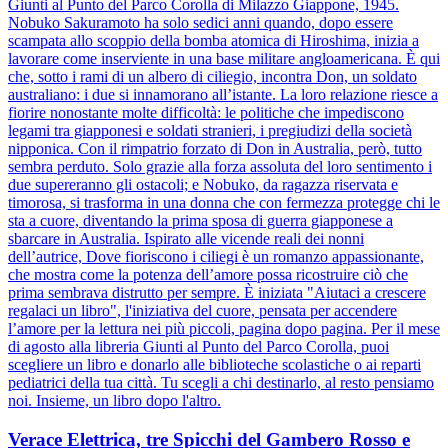
Giunti al Punto del Parco Corolla di Milazzo Giappone, 1945.
Nobuko Sakuramoto ha solo sedici anni quando, dopo essere
scampata allo scoppio della bomba atomica di Hiroshima, inizia a
lavorare come inserviente in una base militare angloamericana. È qui
che, sotto i rami di un albero di ciliegio, incontra Don, un soldato
australiano: i due si innamorano all’istante. La loro relazione riesce a
fiorire nonostante molte difficoltà: le politiche che impediscono
legami tra giapponesi e soldati stranieri, i pregiudizi della società
nipponica. Con il rimpatrio forzato di Don in Australia, però, tutto
sembra perduto. Solo grazie alla forza assoluta del loro sentimento i
due supereranno gli ostacoli; e Nobuko, da ragazza riservata e
timorosa, si trasforma in una donna che con fermezza protegge chi le
sta a cuore, diventando la prima sposa di guerra giapponese a
sbarcare in Australia. Ispirato alle vicende reali dei nonni
dell’autrice, Dove fioriscono i ciliegi è un romanzo appassionante,
che mostra come la potenza dell’amore possa ricostruire ciò che
prima sembrava distrutto per sempre. È iniziata "Aiutaci a crescere
regalaci un libro", l'iniziativa del cuore, pensata per accendere
l’amore per la lettura nei più piccoli, pagina dopo pagina. Per il mese
di agosto alla libreria Giunti al Punto del Parco Corolla, puoi
scegliere un libro e donarlo alle biblioteche scolastiche o ai reparti
pediatrici della tua città. Tu scegli a chi destinarlo, al resto pensiamo
noi. Insieme, un libro dopo l'altro.
Verace Elettrica, tre Spicchi del Gambero Rosso e