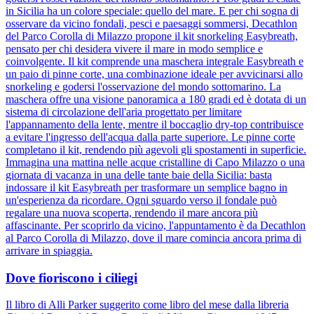
in Sicilia ha un colore speciale: quello del mare. E per chi sogna di
osservare da vicino fondali, pesci e paesaggi sommersi, Decathlon
del Parco Corolla di Milazzo propone il kit snorkeling Easybreath,
pensato per chi desidera vivere il mare in modo semplice e
coinvolgente. Il kit comprende una maschera integrale Easybreath e
un paio di pinne corte, una combinazione ideale per avvicinarsi allo
snorkeling e godersi l'osservazione del mondo sottomarino. La
maschera offre una visione panoramica a 180 gradi ed è dotata di un
sistema di circolazione dell'aria progettato per limitare
l'appannamento della lente, mentre il boccaglio dry-top contribuisce
a evitare l'ingresso dell'acqua dalla parte superiore. Le pinne corte
completano il kit, rendendo più agevoli gli spostamenti in superficie.
Immagina una mattina nelle acque cristalline di Capo Milazzo o una
giornata di vacanza in una delle tante baie della Sicilia: basta
indossare il kit Easybreath per trasformare un semplice bagno in
un'esperienza da ricordare. Ogni sguardo verso il fondale può
regalare una nuova scoperta, rendendo il mare ancora più
affascinante. Per scoprirlo da vicino, l'appuntamento è da Decathlon
al Parco Corolla di Milazzo, dove il mare comincia ancora prima di
arrivare in spiaggia.
Dove fioriscono i ciliegi
Il libro di Alli Parker suggerito come libro del mese dalla libreria