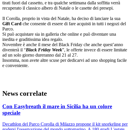
tirati fuori dal cassetto, e tra qualche settimana dalla soffitta verrà
recuperato il classico albero di Natale o le casette dei presepi.
Il Corolla, proprio in vista del Natale, ha deciso di lanciare la sua
Gift Card
che consente di essere di fare acquisti in tutti i negozi del
Parco.
Si può acquistare sia in galleria che online e può diventare una
inedita e graditissima idea regalo.
Novembre è anche il mese del Black Friday che anche quest’anno
diventerà il “
Black Friday Week
”, le offerte invece di essere limitate
ad un solo giorno dureranno dal 21 al 27.
Insomma, non avete altre scuse per dedicarvi ad uno shopping facile
e conveniente.
News correlate
Con Easybreath il mare in Sicilia ha un colore
speciale
Decathlon del Parco Corolla di Milazzo propone il kit snorkeling per
godersi l'osservazione del mondo sottomarino. A 180 gradi L'estate