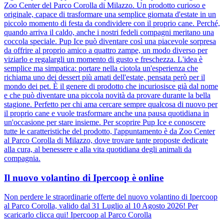
Zoo Center del Parco Corolla di Milazzo. Un prodotto curioso e
originale, capace di trasformare una semplice giornata d'estate in un
piccolo momento di festa da condividere con il proprio cane. Perché,
quando arriva il caldo, anche i nostri fedeli compagni meritano una
coccola speciale. Pup Ice può diventare così una piacevole sorpresa
da offrire al proprio amico a quattro zampe, un modo diverso per
viziarlo e regalargli un momento di gusto e freschezza. L'idea è
semplice ma simpatica: portare nella ciotola un'esperienza che
richiama uno dei dessert più amati dell'estate, pensata però per il
mondo dei pet. È il genere di prodotto che incuriosisce già dal nome
e che può diventare una piccola novità da provare durante la bella
stagione. Perfetto per chi ama cercare sempre qualcosa di nuovo per
il proprio cane e vuole trasformare anche una pausa quotidiana in
un'occasione per stare insieme. Per scoprire Pup Ice e conoscere
tutte le caratteristiche del prodotto, l'appuntamento è da Zoo Center
al Parco Corolla di Milazzo, dove trovare tante proposte dedicate
alla cura, al benessere e alla vita quotidiana degli animali da
compagnia.
Il nuovo volantino di Ipercoop è online
Non perdere le straordinarie offerte del nuovo volantino di Ipercoop
al Parco Corolla, valido dal 31 Luglio al 10 Agosto 2026! Per
scaricarlo clicca qui! Ipercoop al Parco Corolla