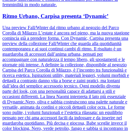
femminilità in modo naturale.
Ritmo Urbano, Carpisa presenta ‘Dynamic’
Una preview Fall/Winter dal ritmo urbano al negozio del Parco
Corolla di Milazzo L’estate è ancora nel pieno, ma la nuova stagione
comincia già a prendere forma. Con Dynamic, Carpisa presenta una
preview della collezione Fall/Winter che guarda alla quotidianità
contemporanea e ai suoi continui cambi di ritmo. Il risultato è un
guardaroba di accessori dall’anima urbana, pensati per
accompagnare con naturalezza il tempo libero, gli spostamenti e le
giornate più intense. A definire la collezione, disponibile al negozio
Carpisa del Parco Corolla di Milazzo, è l’incontro tra funzionalità e
ricerca estetica. Ispirazioni utility, materiali leggeri, volumi morbidi e
dettagli a contrasto danno vita a borse e zaini pratici, ma lontani
dall’idea del semplice accessorio tecnico. Ogni modello diventa
parte del look, con una personalità capace di adattarsi a stili e
occasioni differenti. La linea Naomi interpreta il lato più essenziale
di Dynamic.Nero, oliva e sabbia costruiscono una palette naturale e
versatile, animata da cordini e piccoli dettagli color ocra. Le forme
sono pulite, i volumi funzionali e l’estetica rilassata: un equilibrio
pensato per chi ama accessori facili da indossare e da inserire nel
guardaroba quotidiano. Più decisa e giocosa, Babe sceglie invece il
color blocking. Nero, verde petrolio, fango e sabbia si incontrano in