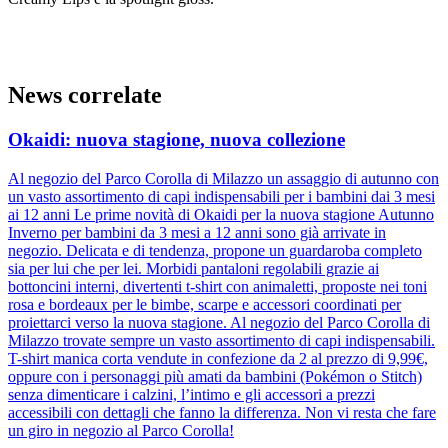
News correlate
Okaidi: nuova stagione, nuova collezione
Al negozio del Parco Corolla di Milazzo un assaggio di autunno con
un vasto assortimento di capi indispensabili per i bambini dai 3 mesi
ai 12 anni Le prime novità di Okaidi per la nuova stagione Autunno
Inverno per bambini da 3 mesi a 12 anni sono già arrivate in
negozio. Delicata e di tendenza, propone un guardaroba completo
sia per lui che per lei. Morbidi pantaloni regolabili grazie ai
bottoncini interni, divertenti t-shirt con animaletti, proposte nei toni
rosa e bordeaux per le bimbe, scarpe e accessori coordinati per
proiettarci verso la nuova stagione. Al negozio del Parco Corolla di
Milazzo trovate sempre un vasto assortimento di capi indispensabili.
T-shirt manica corta vendute in confezione da 2 al prezzo di 9,99€,
oppure con i personaggi più amati da bambini (Pokémon o Stitch)
senza dimenticare i calzini, l’intimo e gli accessori a prezzi
accessibili con dettagli che fanno la differenza. Non vi resta che fare
un giro in negozio al Parco Corolla!