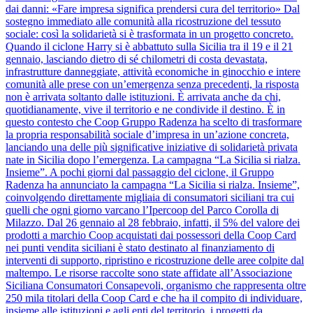
dai danni: «Fare impresa significa prendersi cura del territorio» Dal
sostegno immediato alle comunità alla ricostruzione del tessuto
sociale: così la solidarietà si è trasformata in un progetto concreto.
Quando il ciclone Harry si è abbattuto sulla Sicilia tra il 19 e il 21
gennaio, lasciando dietro di sé chilometri di costa devastata,
infrastrutture danneggiate, attività economiche in ginocchio e intere
comunità alle prese con un’emergenza senza precedenti, la risposta
non è arrivata soltanto dalle istituzioni. È arrivata anche da chi,
quotidianamente, vive il territorio e ne condivide il destino. È in
questo contesto che Coop Gruppo Radenza ha scelto di trasformare
la propria responsabilità sociale d’impresa in un’azione concreta,
lanciando una delle più significative iniziative di solidarietà privata
nate in Sicilia dopo l’emergenza. La campagna “La Sicilia si rialza.
Insieme”. A pochi giorni dal passaggio del ciclone, il Gruppo
Radenza ha annunciato la campagna “La Sicilia si rialza. Insieme”,
coinvolgendo direttamente migliaia di consumatori siciliani tra cui
quelli che ogni giorno varcano l’Ipercoop del Parco Corolla di
Milazzo. Dal 26 gennaio al 28 febbraio, infatti, il 5% del valore dei
prodotti a marchio Coop acquistati dai possessori della Coop Card
nei punti vendita siciliani è stato destinato al finanziamento di
interventi di supporto, ripristino e ricostruzione delle aree colpite dal
maltempo. Le risorse raccolte sono state affidate all’Associazione
Siciliana Consumatori Consapevoli, organismo che rappresenta oltre
250 mila titolari della Coop Card e che ha il compito di individuare,
insieme alle istituzioni e agli enti del territorio, i progetti da