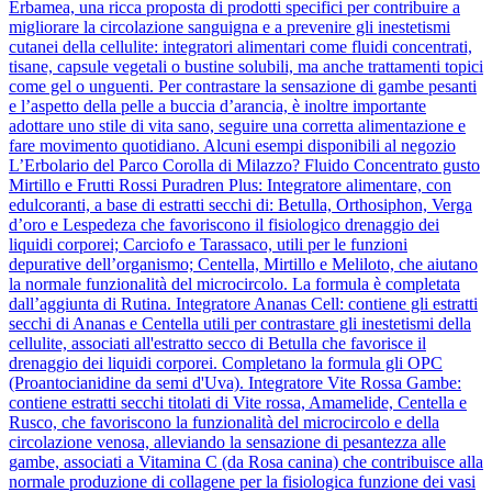
Erbamea, una ricca proposta di prodotti specifici per contribuire a
migliorare la circolazione sanguigna e a prevenire gli inestetismi
cutanei della cellulite: integratori alimentari come fluidi concentrati,
tisane, capsule vegetali o bustine solubili, ma anche trattamenti topici
come gel o unguenti. Per contrastare la sensazione di gambe pesanti
e l’aspetto della pelle a buccia d’arancia, è inoltre importante
adottare uno stile di vita sano, seguire una corretta alimentazione e
fare movimento quotidiano. Alcuni esempi disponibili al negozio
L’Erbolario del Parco Corolla di Milazzo? Fluido Concentrato gusto
Mirtillo e Frutti Rossi Puradren Plus: Integratore alimentare, con
edulcoranti, a base di estratti secchi di: Betulla, Orthosiphon, Verga
d’oro e Lespedeza che favoriscono il fisiologico drenaggio dei
liquidi corporei; Carciofo e Tarassaco, utili per le funzioni
depurative dell’organismo; Centella, Mirtillo e Meliloto, che aiutano
la normale funzionalità del microcircolo. La formula è completata
dall’aggiunta di Rutina. Integratore Ananas Cell: contiene gli estratti
secchi di Ananas e Centella utili per contrastare gli inestetismi della
cellulite, associati all'estratto secco di Betulla che favorisce il
drenaggio dei liquidi corporei. Completano la formula gli OPC
(Proantocianidine da semi d'Uva). Integratore Vite Rossa Gambe:
contiene estratti secchi titolati di Vite rossa, Amamelide, Centella e
Rusco, che favoriscono la funzionalità del microcircolo e della
circolazione venosa, alleviando la sensazione di pesantezza alle
gambe, associati a Vitamina C (da Rosa canina) che contribuisce alla
normale produzione di collagene per la fisiologica funzione dei vasi