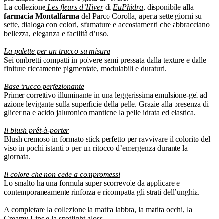
La collezione
Les fleurs d’Hiver
di
EuPhidra
, disponibile alla
farmacia Montalfarma
del Parco Corolla, aperta sette giorni su
sette, dialoga con colori, sfumature e accostamenti che abbracciano
bellezza, eleganza e facilità d’uso.
La palette per un trucco su misura
Sei ombretti compatti in polvere semi pressata dalla texture e dalle
finiture riccamente pigmentate, modulabili e duraturi.
Base trucco perfezionante
Primer correttivo illuminante in una leggerissima emulsione-gel ad
azione levigante sulla superficie della pelle. Grazie alla presenza di
glicerina e acido jaluronico mantiene la pelle idrata ed elastica.
Il blush prêt-à-porter
Blush cremoso in formato stick perfetto per ravvivare il colorito del
viso in pochi istanti o per un ritocco d’emergenza durante la
giornata.
Il colore che non cede a compromessi
Lo smalto ha una formula super scorrevole da applicare e
contemporaneamente rinforza e ricompatta gli strati dell’unghia.
A completare la collezione la matita labbra, la matita occhi, la
Creamy Lips e la spotlight gloss.