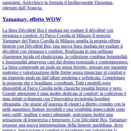
sanguigni. Arricchisce la formula il bioflavonoide Diosmina,
ottenuto dall’Arancia.
Yamamay, effetto WOW
La linea Décolleté Bra è studiata per esaltare il décolleté con
eleganza e comfort. Al Parco Corolla di Milazzo Il negozio
Yamamay del Parco Corolla di Milazzo amplia la propria offerta
lingerie con Décolleté Bra, una nuova linea studiata per esaltare il
décolleté con eleganza e comfort. Realizzata in una raffinata
charmeuse lucida ed elasticizzata, la collezione combina femminilità
e funzionalità attraverso capi dal design essenziale e contemporaneo.
La linea comprende un push-up senza ferretto, pensato per garantire
sostegno e valorizzazione delle forme senza rinunciare al comfort e
un triangolo push-up dall’allure moderna e sofisticata. Completano
la proposta slip e brasiliana, coordinati. Tutti i modelli sono
disponibili al Parco Corolla nelle classiche tonalità bronze e nero.
Grande attenzione è stata inoltre dedicata al comfort: la collezione è
stata infatti sviluppata con l’innovativa tecnologia bonding
ultrapiatta, che grazie all’assenza di elastici a diretto contatto con la
pelle garantisce finiture invisibili e una vestibilità impeccabile sotto
ogni outfit, spalline e ganci ultrapiatti, assicurano inoltre una
sensazione di leggerezza e benessere. Con Décolleté Bra, Yamamay
propone una nuova interpretazione della lingerie quotidiana, dove
estetica, innovazione e comfort si incontrano per valorizzare la