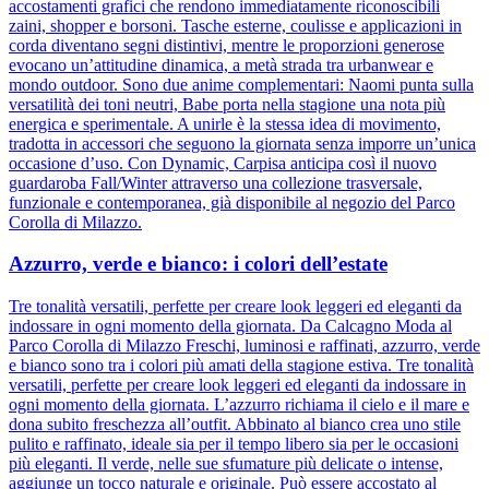
accostamenti grafici che rendono immediatamente riconoscibili
zaini, shopper e borsoni. Tasche esterne, coulisse e applicazioni in
corda diventano segni distintivi, mentre le proporzioni generose
evocano un’attitudine dinamica, a metà strada tra urbanwear e
mondo outdoor. Sono due anime complementari: Naomi punta sulla
versatilità dei toni neutri, Babe porta nella stagione una nota più
energica e sperimentale. A unirle è la stessa idea di movimento,
tradotta in accessori che seguono la giornata senza imporre un’unica
occasione d’uso. Con Dynamic, Carpisa anticipa così il nuovo
guardaroba Fall/Winter attraverso una collezione trasversale,
funzionale e contemporanea, già disponibile al negozio del Parco
Corolla di Milazzo.
Azzurro, verde e bianco: i colori dell’estate
Tre tonalità versatili, perfette per creare look leggeri ed eleganti da
indossare in ogni momento della giornata. Da Calcagno Moda al
Parco Corolla di Milazzo Freschi, luminosi e raffinati, azzurro, verde
e bianco sono tra i colori più amati della stagione estiva. Tre tonalità
versatili, perfette per creare look leggeri ed eleganti da indossare in
ogni momento della giornata. L’azzurro richiama il cielo e il mare e
dona subito freschezza all’outfit. Abbinato al bianco crea uno stile
pulito e raffinato, ideale sia per il tempo libero sia per le occasioni
più eleganti. Il verde, nelle sue sfumature più delicate o intense,
aggiunge un tocco naturale e originale. Può essere accostato al