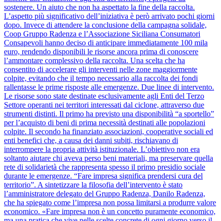
sostenere. Un aiuto che non ha aspettato la fine della raccolta.
L’aspetto più significativo dell’iniziativa è però arrivato pochi giorni
dopo. Invece di attendere la conclusione della campagna solidale,
Coop Gruppo Radenza e l’Associazione Siciliana Consumatori
Consapevoli hanno deciso di anticipare immediatamente 100 mila
euro, rendendo disponibili le risorse ancora prima di conoscere
l’ammontare complessivo della raccolta. Una scelta che ha
consentito di accelerare gli interventi nelle zone maggiormente
colpite, evitando che il tempo necessario alla raccolta dei fondi
rallentasse le prime risposte alle emergenze. Due linee di intervento.
Le risorse sono state destinate esclusivamente agli Enti del Terzo
Settore operanti nei territori interessati dal ciclone, attraverso due
strumenti distinti. Il primo ha previsto una disponibilità “a sportello”
per l’acquisto di beni di prima necessità destinati alle popolazioni
colpite. Il secondo ha finanziato associazioni, cooperative sociali ed
enti benefici che, a causa dei danni subiti, rischiavano di
interrompere la propria attività istituzionale. L’obiettivo non era
soltanto aiutare chi aveva perso beni materiali, ma preservare quella
rete di solidarietà che rappresenta spesso il primo presidio sociale
durante le emergenze. “Fare impresa significa prendersi cura del
territorio”. A sintetizzare la filosofia dell’intervento è stato
l’amministratore delegato del Gruppo Radenza, Danilo Radenza,
che ha spiegato come l’impresa non possa limitarsi a produrre valore
economico. «Fare impresa non è un concetto puramente economico,
ma una pratica che vive nelle scelte concrete di ogni giorno verso il