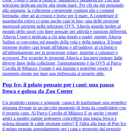
selezione dedicata anche alla moda mare. Per chi sta già pensando
alla spiaggia, la collezione comprende costumi slip e costumi
bermuda, oltre ad accessori e borse per il mare. A completare il
guardaroba estivo ci sono anche capi in lino, una delle proposte
stagionali presenti nella selezione OVS. Altavia guarda inoltre al
mondo dello sport con linee pensate per attività e passioni differenti.
Altavia Court è dedicata a chi ama tennis e padel, mentre Altavia
Sailing si concentra sul mondo della vela e della nautica. Il brand
propone inoltre capi legati all'hiking e all'outdoor, al ciclismo e
all'abbigliamento per la protezione solare, insieme a calzature e
accessori. Per scoprire le proposte Altavia e lasciarsi ispirare dalle
diverse linee della collezione, l'appuntamento è da OVS al Parco
Corolla di Milazzo: l'estate è già iniziata e potrebbe essere il
momento giusto per dare una rinfrescata al proprio stile.
Pup Ice, il gelato pensato per i cani: una pausa
fresca e golosa da Zoo Center
Un prodotto curioso e originale, capace di trasformare una semplice
giornata d'estate in un piccolo momento di festa da condividere con
il proprio cane. Al Parco Corolla di Milazzo E se anche i nostri
amici a quattro zampe potessero concedersi una pausa fresca e
golosa durante le calde giornate estive? È l'idea alla base di Pup Ice,
il gelato pensato appositamente per i cani e proposto dal negozio