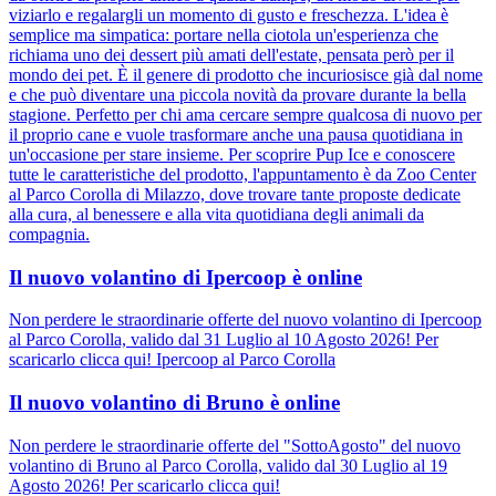
viziarlo e regalargli un momento di gusto e freschezza. L'idea è
semplice ma simpatica: portare nella ciotola un'esperienza che
richiama uno dei dessert più amati dell'estate, pensata però per il
mondo dei pet. È il genere di prodotto che incuriosisce già dal nome
e che può diventare una piccola novità da provare durante la bella
stagione. Perfetto per chi ama cercare sempre qualcosa di nuovo per
il proprio cane e vuole trasformare anche una pausa quotidiana in
un'occasione per stare insieme. Per scoprire Pup Ice e conoscere
tutte le caratteristiche del prodotto, l'appuntamento è da Zoo Center
al Parco Corolla di Milazzo, dove trovare tante proposte dedicate
alla cura, al benessere e alla vita quotidiana degli animali da
compagnia.
Il nuovo volantino di Ipercoop è online
Non perdere le straordinarie offerte del nuovo volantino di Ipercoop
al Parco Corolla, valido dal 31 Luglio al 10 Agosto 2026! Per
scaricarlo clicca qui! Ipercoop al Parco Corolla
Il nuovo volantino di Bruno è online
Non perdere le straordinarie offerte del "SottoAgosto" del nuovo
volantino di Bruno al Parco Corolla, valido dal 30 Luglio al 19
Agosto 2026! Per scaricarlo clicca qui!