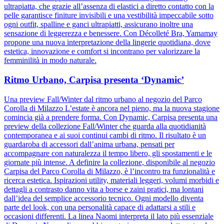
ultrapiatta, che grazie all’assenza di elastici a diretto contatto con la
pelle garantisce finiture invisibili e una vestibilità impeccabile sotto
ogni outfit, spalline e ganci ultrapiatti, assicurano inoltre una
sensazione di leggerezza e benessere. Con Décolleté Bra, Yamamay
propone una nuova interpretazione della lingerie quotidiana, dove
estetica, innovazione e comfort si incontrano per valorizzare la
femminilità in modo naturale.
Ritmo Urbano, Carpisa presenta ‘Dynamic’
Una preview Fall/Winter dal ritmo urbano al negozio del Parco
Corolla di Milazzo L’estate è ancora nel pieno, ma la nuova stagione
comincia già a prendere forma. Con Dynamic, Carpisa presenta una
preview della collezione Fall/Winter che guarda alla quotidianità
contemporanea e ai suoi continui cambi di ritmo. Il risultato è un
guardaroba di accessori dall’anima urbana, pensati per
accompagnare con naturalezza il tempo libero, gli spostamenti e le
giornate più intense. A definire la collezione, disponibile al negozio
Carpisa del Parco Corolla di Milazzo, è l’incontro tra funzionalità e
ricerca estetica. Ispirazioni utility, materiali leggeri, volumi morbidi e
dettagli a contrasto danno vita a borse e zaini pratici, ma lontani
dall’idea del semplice accessorio tecnico. Ogni modello diventa
parte del look, con una personalità capace di adattarsi a stili e
occasioni differenti. La linea Naomi interpreta il lato più essenziale