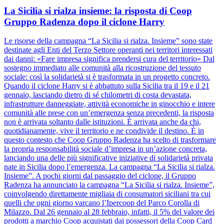
La Sicilia si rialza insieme: la risposta di Coop
Gruppo Radenza dopo il ciclone Harry
Le risorse della campagna “La Sicilia si rialza. Insieme” sono state
destinate agli Enti del Terzo Settore operanti nei territori interessati
dai danni: «Fare impresa significa prendersi cura del territorio» Dal
sostegno immediato alle comunità alla ricostruzione del tessuto
sociale: così la solidarietà si è trasformata in un progetto concreto.
Quando il ciclone Harry si è abbattuto sulla Sicilia tra il 19 e il 21
gennaio, lasciando dietro di sé chilometri di costa devastata,
infrastrutture danneggiate, attività economiche in ginocchio e intere
comunità alle prese con un’emergenza senza precedenti, la risposta
non è arrivata soltanto dalle istituzioni. È arrivata anche da chi,
quotidianamente, vive il territorio e ne condivide il destino. È in
questo contesto che Coop Gruppo Radenza ha scelto di trasformare
la propria responsabilità sociale d’impresa in un’azione concreta,
lanciando una delle più significative iniziative di solidarietà privata
nate in Sicilia dopo l’emergenza. La campagna “La Sicilia si rialza.
Insieme”. A pochi giorni dal passaggio del ciclone, il Gruppo
Radenza ha annunciato la campagna “La Sicilia si rialza. Insieme”,
coinvolgendo direttamente migliaia di consumatori siciliani tra cui
quelli che ogni giorno varcano l’Ipercoop del Parco Corolla di
Milazzo. Dal 26 gennaio al 28 febbraio, infatti, il 5% del valore dei
prodotti a marchio Coop acquistati dai possessori della Coop Card