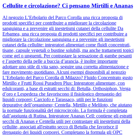
Cellulite e circolazione? Ci pensano Mirtilli e Ananas
Al negozio L’Erbolario del Parco Corolla una ricca proposta di
prodotti specifici per contribuire a migliorare la circolazione
sanguigna e a prevenire gli inestetismi cutanei della cellulite Da
Erbamea, una ricca proposta di prodotti specifici per contribuire a
migliorare la circolazione sanguigna e a prevenire gli inestetismi
cutanei della cellulite: integratori alimentari come fluidi concentrati,
tisane, capsule vegetali o bustine solubili, ma anche trattamenti topici
come gel o unguenti. Per contrastare la sensazione di gambe pesanti
e l’aspetto della pelle a buccia d’arancia, è inoltre importante
adottare uno stile di vita sano, seguire una corretta alimentazione e
fare movimento quotidiano. Alcuni esempi disponibili al negozio
L’Erbolario del Parco Corolla di Milazzo? Fluido Concentrato gusto
Mirtillo e Frutti Rossi Puradren Plus: Integratore alimentare, con
edulcoranti, a base di estratti secchi di: Betulla, Orthosiphon, Verga
d’oro e Lespedeza che favoriscono il fisiologico drenaggio dei
liquidi corporei; Carciofo e Tarassaco, utili per le funzioni
depurative dell’organismo; Centella, Mirtillo e Meliloto, che aiutano
la normale funzionalità del microcircolo. La formula è completata
dall’aggiunta di Rutina. Integratore Ananas Cell: contiene gli estratti
secchi di Ananas e Centella utili per contrastare gli inestetismi della
cellulite, associati all'estratto secco di Betulla che favorisce il
drenaggio dei liquidi corporei. Completano la formula gli OPC