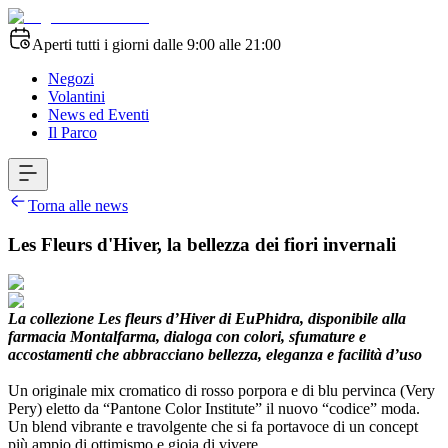
Aperti tutti i giorni dalle 9:00 alle 21:00
Negozi
Volantini
News ed Eventi
Il Parco
Torna alle news
Les Fleurs d'Hiver, la bellezza dei fiori invernali
La collezione Les fleurs d’Hiver di EuPhidra, disponibile alla
farmacia Montalfarma, dialoga con colori, sfumature e
accostamenti che abbracciano bellezza, eleganza e facilità d’uso
Un originale mix cromatico di rosso porpora e di blu pervinca (Very
Pery) eletto da “Pantone Color Institute” il nuovo “codice” moda.
Un blend vibrante e travolgente che si fa portavoce di un concept
più ampio di ottimismo e gioia di vivere.