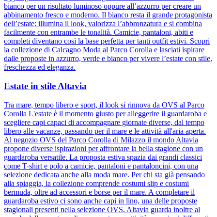
bianco per un risultato luminoso oppure all’azzurro per creare un
abbinamento fresco e moderno. Il bianco resta il grande protagonista
dell’estate: illumina il look, valorizza l’abbronzatura e si combina
facilmente con entrambe le tonalità. Camicie, pantaloni, abiti e
completi diventano così la base perfetta per tanti outfit estivi. Scopri
la collezione di Calcagno Moda al Parco Corolla e lasciati ispirare
dalle proposte in azzurro, verde e bianco per vivere l’estate con stile,
freschezza ed eleganza.
Estate in stile Altavia
Tra mare, tempo libero e sport, il look si rinnova da OVS al Parco
Corolla L'estate è il momento giusto per alleggerire il guardaroba e
scegliere capi capaci di accompagnare giornate diverse, dal tempo
libero alle vacanze, passando per il mare e le attività all'aria aperta.
Al negozio OVS del Parco Corolla di Milazzo il mondo Altavia
propone diverse ispirazioni per affrontare la bella stagione con un
guardaroba versatile. La proposta estiva spazia dai grandi classici
come T-shirt e polo a camicie, pantaloni e pantaloncini, con una
selezione dedicata anche alla moda mare. Per chi sta già pensando
alla spiaggia, la collezione comprende costumi slip e costumi
bermuda, oltre ad accessori e borse per il mare. A completare il
guardaroba estivo ci sono anche capi in lino, una delle proposte
stagionali presenti nella selezione OVS. Altavia guarda inoltre al