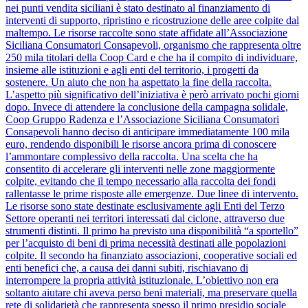
nei punti vendita siciliani è stato destinato al finanziamento di
interventi di supporto, ripristino e ricostruzione delle aree colpite dal
maltempo. Le risorse raccolte sono state affidate all’Associazione
Siciliana Consumatori Consapevoli, organismo che rappresenta oltre
250 mila titolari della Coop Card e che ha il compito di individuare,
insieme alle istituzioni e agli enti del territorio, i progetti da
sostenere. Un aiuto che non ha aspettato la fine della raccolta.
L’aspetto più significativo dell’iniziativa è però arrivato pochi giorni
dopo. Invece di attendere la conclusione della campagna solidale,
Coop Gruppo Radenza e l’Associazione Siciliana Consumatori
Consapevoli hanno deciso di anticipare immediatamente 100 mila
euro, rendendo disponibili le risorse ancora prima di conoscere
l’ammontare complessivo della raccolta. Una scelta che ha
consentito di accelerare gli interventi nelle zone maggiormente
colpite, evitando che il tempo necessario alla raccolta dei fondi
rallentasse le prime risposte alle emergenze. Due linee di intervento.
Le risorse sono state destinate esclusivamente agli Enti del Terzo
Settore operanti nei territori interessati dal ciclone, attraverso due
strumenti distinti. Il primo ha previsto una disponibilità “a sportello”
per l’acquisto di beni di prima necessità destinati alle popolazioni
colpite. Il secondo ha finanziato associazioni, cooperative sociali ed
enti benefici che, a causa dei danni subiti, rischiavano di
interrompere la propria attività istituzionale. L’obiettivo non era
soltanto aiutare chi aveva perso beni materiali, ma preservare quella
rete di solidarietà che rappresenta spesso il primo presidio sociale