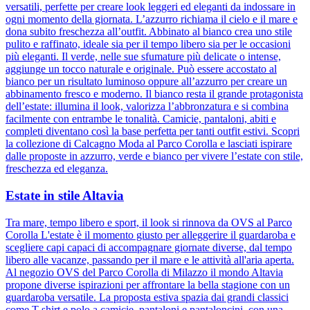
versatili, perfette per creare look leggeri ed eleganti da indossare in
ogni momento della giornata. L’azzurro richiama il cielo e il mare e
dona subito freschezza all’outfit. Abbinato al bianco crea uno stile
pulito e raffinato, ideale sia per il tempo libero sia per le occasioni
più eleganti. Il verde, nelle sue sfumature più delicate o intense,
aggiunge un tocco naturale e originale. Può essere accostato al
bianco per un risultato luminoso oppure all’azzurro per creare un
abbinamento fresco e moderno. Il bianco resta il grande protagonista
dell’estate: illumina il look, valorizza l’abbronzatura e si combina
facilmente con entrambe le tonalità. Camicie, pantaloni, abiti e
completi diventano così la base perfetta per tanti outfit estivi. Scopri
la collezione di Calcagno Moda al Parco Corolla e lasciati ispirare
dalle proposte in azzurro, verde e bianco per vivere l’estate con stile,
freschezza ed eleganza.
Estate in stile Altavia
Tra mare, tempo libero e sport, il look si rinnova da OVS al Parco
Corolla L'estate è il momento giusto per alleggerire il guardaroba e
scegliere capi capaci di accompagnare giornate diverse, dal tempo
libero alle vacanze, passando per il mare e le attività all'aria aperta.
Al negozio OVS del Parco Corolla di Milazzo il mondo Altavia
propone diverse ispirazioni per affrontare la bella stagione con un
guardaroba versatile. La proposta estiva spazia dai grandi classici
come T-shirt e polo a camicie, pantaloni e pantaloncini, con una