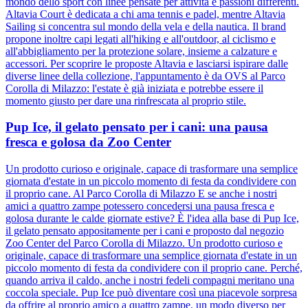
mondo dello sport con linee pensate per attività e passioni differenti.
Altavia Court è dedicata a chi ama tennis e padel, mentre Altavia
Sailing si concentra sul mondo della vela e della nautica. Il brand
propone inoltre capi legati all'hiking e all'outdoor, al ciclismo e
all'abbigliamento per la protezione solare, insieme a calzature e
accessori. Per scoprire le proposte Altavia e lasciarsi ispirare dalle
diverse linee della collezione, l'appuntamento è da OVS al Parco
Corolla di Milazzo: l'estate è già iniziata e potrebbe essere il
momento giusto per dare una rinfrescata al proprio stile.
Pup Ice, il gelato pensato per i cani: una pausa
fresca e golosa da Zoo Center
Un prodotto curioso e originale, capace di trasformare una semplice
giornata d'estate in un piccolo momento di festa da condividere con
il proprio cane. Al Parco Corolla di Milazzo E se anche i nostri
amici a quattro zampe potessero concedersi una pausa fresca e
golosa durante le calde giornate estive? È l'idea alla base di Pup Ice,
il gelato pensato appositamente per i cani e proposto dal negozio
Zoo Center del Parco Corolla di Milazzo. Un prodotto curioso e
originale, capace di trasformare una semplice giornata d'estate in un
piccolo momento di festa da condividere con il proprio cane. Perché,
quando arriva il caldo, anche i nostri fedeli compagni meritano una
coccola speciale. Pup Ice può diventare così una piacevole sorpresa
da offrire al proprio amico a quattro zampe, un modo diverso per