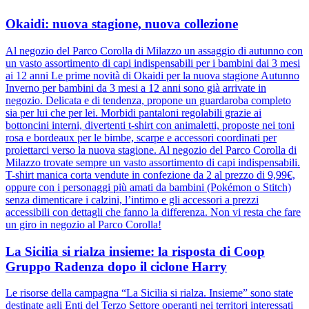
Okaidi: nuova stagione, nuova collezione
Al negozio del Parco Corolla di Milazzo un assaggio di autunno con
un vasto assortimento di capi indispensabili per i bambini dai 3 mesi
ai 12 anni Le prime novità di Okaidi per la nuova stagione Autunno
Inverno per bambini da 3 mesi a 12 anni sono già arrivate in
negozio. Delicata e di tendenza, propone un guardaroba completo
sia per lui che per lei. Morbidi pantaloni regolabili grazie ai
bottoncini interni, divertenti t-shirt con animaletti, proposte nei toni
rosa e bordeaux per le bimbe, scarpe e accessori coordinati per
proiettarci verso la nuova stagione. Al negozio del Parco Corolla di
Milazzo trovate sempre un vasto assortimento di capi indispensabili.
T-shirt manica corta vendute in confezione da 2 al prezzo di 9,99€,
oppure con i personaggi più amati da bambini (Pokémon o Stitch)
senza dimenticare i calzini, l’intimo e gli accessori a prezzi
accessibili con dettagli che fanno la differenza. Non vi resta che fare
un giro in negozio al Parco Corolla!
La Sicilia si rialza insieme: la risposta di Coop
Gruppo Radenza dopo il ciclone Harry
Le risorse della campagna “La Sicilia si rialza. Insieme” sono state
destinate agli Enti del Terzo Settore operanti nei territori interessati