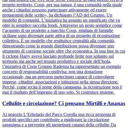
proprio territorio. Coop, per sua natura, è una comunità nella quale
anche i cittadini possono partecipare attivamente ed essere
protagonisti delle scelte», ha dichiarato l’AD del Gruppo. Un
modello di comunità. L’iniziativa ha assunto un significato che va
oltre la semplice raccolta fondi. Attraverso un gesto semplice come
l’acquisto di un prodotto a marchio Coop, migliaia di famiglie
siciliane sono diventate parte attiva di un progetto di ricostruzione
collettiva. È un modello che restituisce centralità alla comunità,
dimostrando come la grande distribuzione possa diventare uno
strumento di coesione sociale oltre che economica. In una fase in cui
il ciclone Harry aveva lasciato profonde ferite non soltanto sul
territorio ma anche nel tessuto produttivo e sociale dell’Isola,
l’iniziativa di Coop Gruppo Radenza ha rappresentato un esempio
concreto di responsabilità condivisa: non una donazione
occasionale, ma un percorso partecipato capace di coinvolgere
imprese, cittadini, associazioni e istituzioni nella stessa direzione.
Perché, come recita il nome della campagna, la ricostruzione non è
mai il risultato dell’impegno di uno solo. Si costruisce insieme.
Cellulite e circolazione? Ci pensano Mirtilli e Ananas
Al negozio L’Erbolario del Parco Corolla una ricca proposta di
prodotti specifici per contribuire a migliorare la circolazione
sanguigna e a prevenire gli inestetismi cutanei della cellulite Da