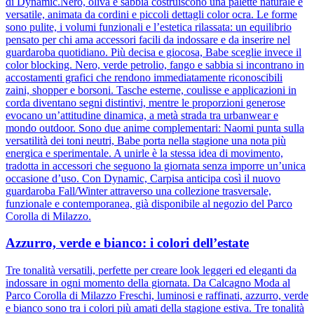
di Dynamic.Nero, oliva e sabbia costruiscono una palette naturale e
versatile, animata da cordini e piccoli dettagli color ocra. Le forme
sono pulite, i volumi funzionali e l’estetica rilassata: un equilibrio
pensato per chi ama accessori facili da indossare e da inserire nel
guardaroba quotidiano. Più decisa e giocosa, Babe sceglie invece il
color blocking. Nero, verde petrolio, fango e sabbia si incontrano in
accostamenti grafici che rendono immediatamente riconoscibili
zaini, shopper e borsoni. Tasche esterne, coulisse e applicazioni in
corda diventano segni distintivi, mentre le proporzioni generose
evocano un’attitudine dinamica, a metà strada tra urbanwear e
mondo outdoor. Sono due anime complementari: Naomi punta sulla
versatilità dei toni neutri, Babe porta nella stagione una nota più
energica e sperimentale. A unirle è la stessa idea di movimento,
tradotta in accessori che seguono la giornata senza imporre un’unica
occasione d’uso. Con Dynamic, Carpisa anticipa così il nuovo
guardaroba Fall/Winter attraverso una collezione trasversale,
funzionale e contemporanea, già disponibile al negozio del Parco
Corolla di Milazzo.
Azzurro, verde e bianco: i colori dell’estate
Tre tonalità versatili, perfette per creare look leggeri ed eleganti da
indossare in ogni momento della giornata. Da Calcagno Moda al
Parco Corolla di Milazzo Freschi, luminosi e raffinati, azzurro, verde
e bianco sono tra i colori più amati della stagione estiva. Tre tonalità