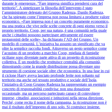
durante le emergenze. “Fare impresa significa prendersi cura del
territorio”. A sintetizzare la filosofia dell’intervento è stato
l’amministratore delegato del Gruppo Radenza, Danilo Radenza,
che ha spiegato come l’impresa non possa limitarsi a produrre valore
economico. «Fare impresa non è un concetto puramente economico,
ma una pratica che vive nelle scelte concrete di ogni giorno verso il
proprio territorio. Coop, per sua natura, è una comunità nella quale
anche i cittadini possono partecipare attivamente ed essere
protagonisti delle scelte», ha dichiarato l’AD del Gruppo. Un
modello di comunità. L’iniziativa ha assunto un significato che va
oltre la semplice raccolta fondi. Attraverso un gesto semplice come
l’acquisto di un prodotto a marchio Coop, migliaia di famiglie
siciliane sono diventate parte attiva di un progetto di ricostruzione
collettiva. È un modello che restituisce centralità alla comunità,
dimostrando come la grande distribuzione possa diventare uno
strumento di coesione sociale oltre che economica. In una fase in cui
il ciclone Harry aveva lasciato profonde ferite non soltanto sul
territorio ma anche nel tessuto produttivo e sociale dell’Isola,
l’iniziativa di Coop Gruppo Radenza ha rappresentato un esempio
concreto di responsabilità condivisa: non una donazione
occasionale, ma un percorso partecipato capace di coinvolgere
imprese, cittadini, associazioni e istituzioni nella stessa direzione.
Perché, come recita il nome della campagna, la ricostruzione non è
mai il risultato dell’impegno di uno solo. Si costruisce insieme.