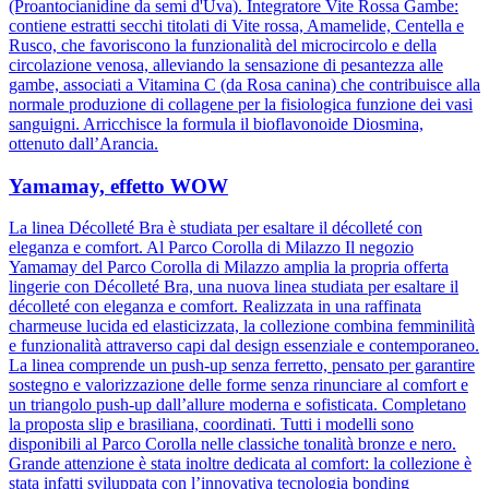
(Proantocianidine da semi d'Uva). Integratore Vite Rossa Gambe:
contiene estratti secchi titolati di Vite rossa, Amamelide, Centella e
Rusco, che favoriscono la funzionalità del microcircolo e della
circolazione venosa, alleviando la sensazione di pesantezza alle
gambe, associati a Vitamina C (da Rosa canina) che contribuisce alla
normale produzione di collagene per la fisiologica funzione dei vasi
sanguigni. Arricchisce la formula il bioflavonoide Diosmina,
ottenuto dall’Arancia.
Yamamay, effetto WOW
La linea Décolleté Bra è studiata per esaltare il décolleté con
eleganza e comfort. Al Parco Corolla di Milazzo Il negozio
Yamamay del Parco Corolla di Milazzo amplia la propria offerta
lingerie con Décolleté Bra, una nuova linea studiata per esaltare il
décolleté con eleganza e comfort. Realizzata in una raffinata
charmeuse lucida ed elasticizzata, la collezione combina femminilità
e funzionalità attraverso capi dal design essenziale e contemporaneo.
La linea comprende un push-up senza ferretto, pensato per garantire
sostegno e valorizzazione delle forme senza rinunciare al comfort e
un triangolo push-up dall’allure moderna e sofisticata. Completano
la proposta slip e brasiliana, coordinati. Tutti i modelli sono
disponibili al Parco Corolla nelle classiche tonalità bronze e nero.
Grande attenzione è stata inoltre dedicata al comfort: la collezione è
stata infatti sviluppata con l’innovativa tecnologia bonding