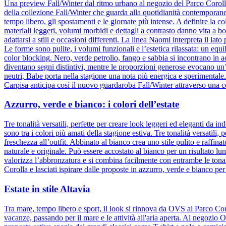
Una preview Fall/Winter dal ritmo urbano al negozio del Parco Corol
della collezione Fall/Winter che guarda alla quotidianità contemporane
tempo libero, gli spostamenti e le giornate più intense. A definire la col
materiali leggeri, volumi morbidi e dettagli a contrasto danno vita a b
adattarsi a stili e occasioni differenti. La linea Naomi interpreta il la
Le forme sono pulite, i volumi funzionali e l’estetica rilassata: un equ
color blocking. Nero, verde petrolio, fango e sabbia si incontrano in 
diventano segni distintivi, mentre le proporzioni generose evocano un
neutri, Babe porta nella stagione una nota più energica e sperimental
Carpisa anticipa così il nuovo guardaroba Fall/Winter attraverso una c
Azzurro, verde e bianco: i colori dell’estate
Tre tonalità versatili, perfette per creare look leggeri ed eleganti da
sono tra i colori più amati della stagione estiva. Tre tonalità versatili
freschezza all’outfit. Abbinato al bianco crea uno stile pulito e raffina
naturale e originale. Può essere accostato al bianco per un risultato l
valorizza l’abbronzatura e si combina facilmente con entrambe le tonali
Corolla e lasciati ispirare dalle proposte in azzurro, verde e bianco per
Estate in stile Altavia
Tra mare, tempo libero e sport, il look si rinnova da OVS al Parco Cor
vacanze, passando per il mare e le attività all'aria aperta. Al negozio