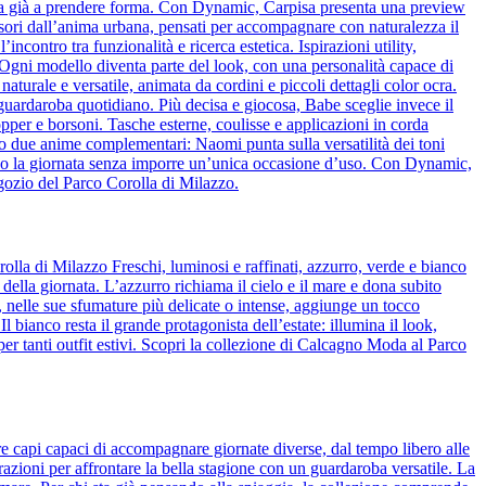
cia già a prendere forma. Con Dynamic, Carpisa presenta una preview
essori dall’anima urbana, pensati per accompagnare con naturalezza il
ncontro tra funzionalità e ricerca estetica. Ispirazioni utility,
o. Ogni modello diventa parte del look, con una personalità capace di
naturale e versatile, animata da cordini e piccoli dettagli color ocra.
l guardaroba quotidiano. Più decisa e giocosa, Babe sceglie invece il
pper e borsoni. Tasche esterne, coulisse e applicazioni in corda
o due anime complementari: Naomi punta sulla versatilità dei toni
guono la giornata senza imporre un’unica occasione d’uso. Con Dynamic,
egozio del Parco Corolla di Milazzo.
olla di Milazzo Freschi, luminosi e raffinati, azzurro, verde e bianco
 della giornata. L’azzurro richiama il cielo e il mare e dona subito
de, nelle sue sfumature più delicate o intense, aggiunge un tocco
bianco resta il grande protagonista dell’estate: illumina il look,
per tanti outfit estivi. Scopri la collezione di Calcagno Moda al Parco
re capi capaci di accompagnare giornate diverse, dal tempo libero alle
azioni per affrontare la bella stagione con un guardaroba versatile. La