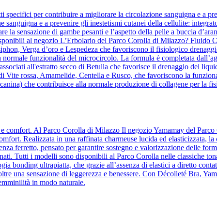
 specifici per contribuire a migliorare la circolazione sanguigna e a pre
ne sanguigna e a prevenire gli inestetismi cutanei della cellulite: integrat
re la sensazione di gambe pesanti e l’aspetto della pelle a buccia d’aranc
ponibili al negozio L’Erbolario del Parco Corolla di Milazzo? Fluido Co
osiphon, Verga d’oro e Lespedeza che favoriscono il fisiologico drenaggio
a normale funzionalità del microcircolo. La formula è completata dall’agg
te, associati all'estratto secco di Betulla che favorisce il drenaggio dei 
 di Vite rossa, Amamelide, Centella e Rusco, che favoriscono la funziona
anina) che contribuisce alla normale produzione di collagene per la fisi
za e comfort. Al Parco Corolla di Milazzo Il negozio Yamamay del Parco 
comfort. Realizzata in una raffinata charmeuse lucida ed elasticizzata, la
a ferretto, pensato per garantire sostegno e valorizzazione delle forme
ati. Tutti i modelli sono disponibili al Parco Corolla nelle classiche ton
ia bonding ultrapiatta, che grazie all’assenza di elastici a diretto contatt
o inoltre una sensazione di leggerezza e benessere. Con Décolleté Bra, Y
femminilità in modo naturale.