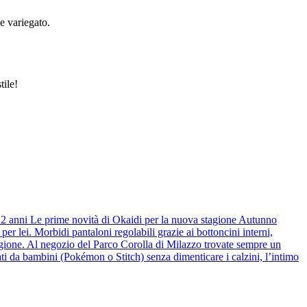
 e variegato.
.
tile!
 12 anni Le prime novità di Okaidi per la nuova stagione Autunno
r lei. Morbidi pantaloni regolabili grazie ai bottoncini interni,
stagione. Al negozio del Parco Corolla di Milazzo trovate sempre un
ti da bambini (Pokémon o Stitch) senza dimenticare i calzini, l’intimo