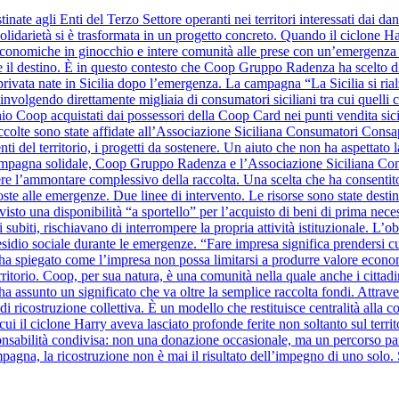
inate agli Enti del Terzo Settore operanti nei territori interessati dai d
olidarietà si è trasformata in un progetto concreto. Quando il ciclone Harr
à economiche in ginocchio e intere comunità alle prese con un’emergenza se
ide il destino. È in questo contesto che Coop Gruppo Radenza ha scelto di
à privata nate in Sicilia dopo l’emergenza. La campagna “La Sicilia si ri
nvolgendo direttamente migliaia di consumatori siciliani tra cui quelli
hio Coop acquistati dai possessori della Coop Card nei punti vendita sicil
raccolte sono state affidate all’Associazione Siciliana Consumatori Cons
nti del territorio, i progetti da sostenere. Un aiuto che non ha aspettato la
a campagna solidale, Coop Gruppo Radenza e l’Associazione Siciliana C
re l’ammontare complessivo della raccolta. Una scelta che ha consentito
oste alle emergenze. Due linee di intervento. Le risorse sono state destin
evisto una disponibilità “a sportello” per l’acquisto di beni di prima nece
 subiti, rischiavano di interrompere la propria attività istituzionale. L’o
sidio sociale durante le emergenze. “Fare impresa significa prendersi cura 
ha spiegato come l’impresa non possa limitarsi a produrre valore eco
erritorio. Coop, per sua natura, è una comunità nella quale anche i cittad
a assunto un significato che va oltre la semplice raccolta fondi. Attra
o di ricostruzione collettiva. È un modello che restituisce centralità al
i il ciclone Harry aveva lasciato profonde ferite non soltanto sul territo
bilità condivisa: non una donazione occasionale, ma un percorso parte
mpagna, la ricostruzione non è mai il risultato dell’impegno di uno solo. 