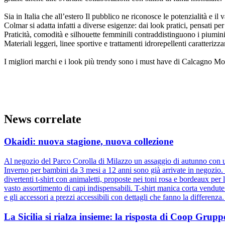
Sia in Italia che all’estero Il pubblico ne riconosce le potenzialità e il
Colmar si adatta infatti a diverse esigenze: dai look pratici, pensati per
Praticità, comodità e silhouette femminili contraddistinguono i piumini
Materiali leggeri, linee sportive e trattamenti idrorepellenti caratteriz
I migliori marchi e i look più trendy sono i must have di Calcagno Moda
News correlate
Okaidi: nuova stagione, nuova collezione
Al negozio del Parco Corolla di Milazzo un assaggio di autunno con un
Inverno per bambini da 3 mesi a 12 anni sono già arrivate in negozio. D
divertenti t-shirt con animaletti, proposte nei toni rosa e bordeaux pe
vasto assortimento di capi indispensabili. T-shirt manica corta vendut
e gli accessori a prezzi accessibili con dettagli che fanno la differenz
La Sicilia si rialza insieme: la risposta di Coop Gru