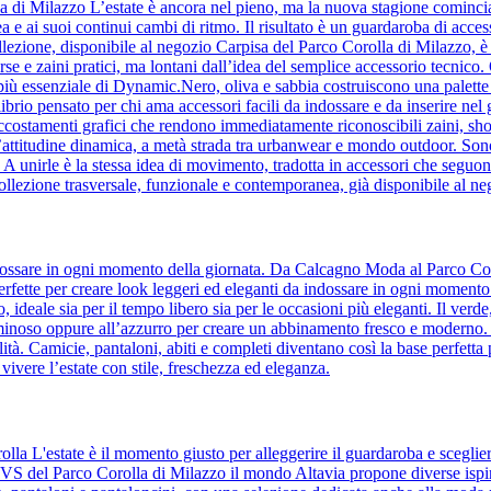
la di Milazzo L’estate è ancora nel pieno, ma la nuova stagione comin
a e ai suoi continui cambi di ritmo. Il risultato è un guardaroba di acc
lezione, disponibile al negozio Carpisa del Parco Corolla di Milazzo, è l’i
orse e zaini pratici, ma lontani dall’idea del semplice accessorio tecnic
to più essenziale di Dynamic.Nero, oliva e sabbia costruiscono una palette 
ilibrio pensato per chi ama accessori facili da indossare e da inserire ne
accostamenti grafici che rendono immediatamente riconoscibili zaini, sho
’attitudine dinamica, a metà strada tra urbanwear e mondo outdoor. Son
e. A unirle è la stessa idea di movimento, tradotta in accessori che se
ollezione trasversale, funzionale e contemporanea, già disponibile al n
 indossare in ogni momento della giornata. Da Calcagno Moda al Parco Cor
, perfette per creare look leggeri ed eleganti da indossare in ogni momento
to, ideale sia per il tempo libero sia per le occasioni più eleganti. Il ver
uminoso oppure all’azzurro per creare un abbinamento fresco e moderno. Il 
tà. Camicie, pantaloni, abiti e completi diventano così la base perfetta 
 vivere l’estate con stile, freschezza ed eleganza.
olla L'estate è il momento giusto per alleggerire il guardaroba e sceglie
 OVS del Parco Corolla di Milazzo il mondo Altavia propone diverse ispir