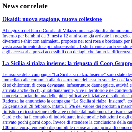
News correlate
Okaidi: nuova stagione, nuova collezione
Al negozio del Parco Corolla di Milazzo un assaggio di autunno con un
Inverno per bambini da 3 mesi a 12 anni sono già arrivate in negozio. D
divertenti t-shirt con animaletti, proposte nei toni rosa e bordeaux pe
vasto assortimento di capi indispensabili. T-shirt manica corta vendut
e gli accessori a prezzi accessibili con dettagli che fanno la differenz
La Sicilia si rialza insieme: la risposta di Coop Gru
Le risorse della campagna “La Sicilia si rialza. Insieme” sono state dest
immediato alle comunità alla ricostruzione del tessuto sociale: così la s
di sé chilometri di costa devastata, infrastrutture danneggiate, attivit
arrivata anche da chi, quotidianamente, vive il territorio e ne condiv
concreta, lanciando una delle più significative iniziative di solidariet
Radenza ha annunciato la campagna “La Sicilia si rialza. Insieme”, coi
26 gennaio al 28 febbraio, infatti, il 5% del valore dei prodotti a marc
ripristino e ricostruzione delle aree colpite dal maltempo. Le risorse 
Card e che ha il compito di individuare, insieme alle istituzioni e agli e
arrivato pochi giorni dopo. Invece di attendere la conclusione dell
100 mila euro, rendendo disponibili le risorse ancora prima di conosce