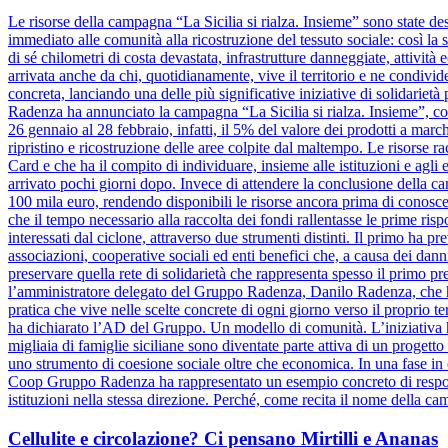
Le risorse della campagna “La Sicilia si rialza. Insieme” sono state dest
immediato alle comunità alla ricostruzione del tessuto sociale: così la s
di sé chilometri di costa devastata, infrastrutture danneggiate, attivit
arrivata anche da chi, quotidianamente, vive il territorio e ne condiv
concreta, lanciando una delle più significative iniziative di solidariet
Radenza ha annunciato la campagna “La Sicilia si rialza. Insieme”, coi
26 gennaio al 28 febbraio, infatti, il 5% del valore dei prodotti a marc
ripristino e ricostruzione delle aree colpite dal maltempo. Le risorse 
Card e che ha il compito di individuare, insieme alle istituzioni e agli e
arrivato pochi giorni dopo. Invece di attendere la conclusione dell
100 mila euro, rendendo disponibili le risorse ancora prima di conosce
che il tempo necessario alla raccolta dei fondi rallentasse le prime risp
interessati dal ciclone, attraverso due strumenti distinti. Il primo ha pr
associazioni, cooperative sociali ed enti benefici che, a causa dei danni
preservare quella rete di solidarietà che rappresenta spesso il primo pre
l’amministratore delegato del Gruppo Radenza, Danilo Radenza, che 
pratica che vive nelle scelte concrete di ogni giorno verso il proprio t
ha dichiarato l’AD del Gruppo. Un modello di comunità. L’iniziativa h
migliaia di famiglie siciliane sono diventate parte attiva di un progett
uno strumento di coesione sociale oltre che economica. In una fase in cu
Coop Gruppo Radenza ha rappresentato un esempio concreto di responsa
istituzioni nella stessa direzione. Perché, come recita il nome della ca
Cellulite e circolazione? Ci pensano Mirtilli e Ananas