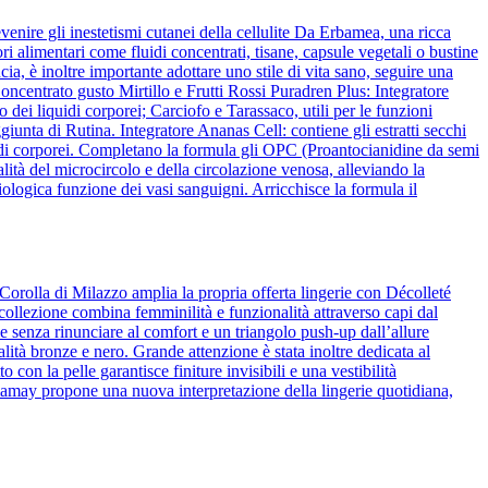
venire gli inestetismi cutanei della cellulite Da Erbamea, una ricca
ori alimentari come fluidi concentrati, tisane, capsule vegetali o bustine
ia, è inoltre importante adottare uno stile di vita sano, seguire una
ncentrato gusto Mirtillo e Frutti Rossi Puradren Plus: Integratore
 dei liquidi corporei; Carciofo e Tarassaco, utili per le funzioni
iunta di Rutina. Integratore Ananas Cell: contiene gli estratti secchi
liquidi corporei. Completano la formula gli OPC (Proantocianidine da semi
lità del microcircolo e della circolazione venosa, alleviando la
ologica funzione dei vasi sanguigni. Arricchisce la formula il
Corolla di Milazzo amplia la propria offerta lingerie con Décolleté
 collezione combina femminilità e funzionalità attraverso capi dal
 senza rinunciare al comfort e un triangolo push-up dall’allure
alità bronze e nero. Grande attenzione è stata inoltre dedicata al
o con la pelle garantisce finiture invisibili e una vestibilità
amamay propone una nuova interpretazione della lingerie quotidiana,