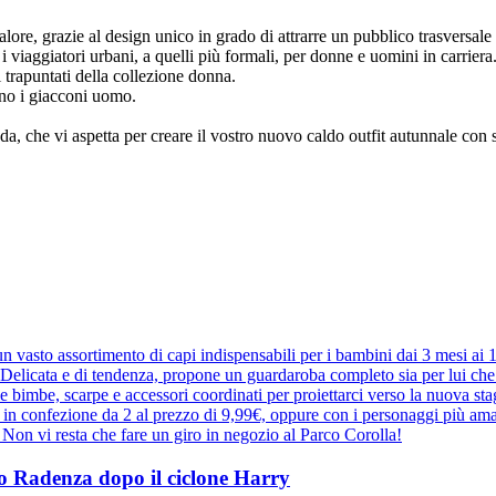
 valore, grazie al design unico in grado di attrarre un pubblico trasversale
 i viaggiatori urbani, a quelli più formali, per donne e uomini in carriera
 trapuntati della collezione donna.
zano i giacconi uomo.
, che vi aspetta per creare il vostro nuovo caldo outfit autunnale con s
 vasto assortimento di capi indispensabili per i bambini dai 3 mesi ai
elicata e di tendenza, propone un guardaroba completo sia per lui che pe
r le bimbe, scarpe e accessori coordinati per proiettarci verso la nuova 
e in confezione da 2 al prezzo di 9,99€, oppure con i personaggi più ama
a. Non vi resta che fare un giro in negozio al Parco Corolla!
ppo Radenza dopo il ciclone Harry