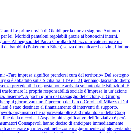
 12 anni Le prime novità di Okaidi per la nuova stagione Autunno
r lei. Morbidi pantaloni regolabili grazie ai bottoncini interni,
stagione. Al negozio del Parco Corolla di Milazzo trovate sempre un
ti da bambini (Pokémon o Stitch) senza dimenticare i calzini, l’intimo
anni: «Fare impresa significa prendersi cura del territorio» Dal sostegno
y si è abbattuto sulla Sicilia tra il 19 e il 21 gennaio, lasciando dietro
nza precedenti, la risposta non è arrivata soltanto dalle istituzioni. È
 trasformare la propria responsabilità sociale d’impresa in un’azione
alza. Insieme”. A pochi giorni dal passaggio del ciclone, il Gruppo
 che ogni giorno varcano l’Ipercoop del Parco Corolla di Milazzo. Dal
iani è stato destinato al finanziamento di interventi di supporto,
apevoli, organismo che rappresenta oltre 250 mila titolari della Coop
 fine della raccolta. L’aspetto più significativo dell’iniziativa è però
onsumatori Consapevoli hanno deciso di anticipare immediatamente
 di accelerare gli interventi nelle zone maggiormente colpite, evitando