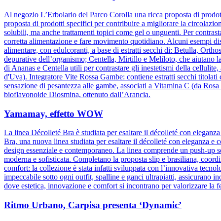
Al negozio L’Erbolario del Parco Corolla una ricca proposta di prodotti
proposta di prodotti specifici per contribuire a migliorare la circolazio
solubili, ma anche trattamenti topici come gel o unguenti. Per contrasta
corretta alimentazione e fare movimento quotidiano. Alcuni esempi dis
alimentare, con edulcoranti, a base di estratti secchi di: Betulla, Orth
depurative dell’organismo; Centella, Mirtillo e Meliloto, che aiutano l
di Ananas e Centella utili per contrastare gli inestetismi della celluli
d'Uva). Integratore Vite Rossa Gambe: contiene estratti secchi titolati
sensazione di pesantezza alle gambe, associati a Vitamina C (da Rosa c
bioflavonoide Diosmina, ottenuto dall’Arancia.
Yamamay, effetto WOW
La linea Décolleté Bra è studiata per esaltare il décolleté con elegan
Bra, una nuova linea studiata per esaltare il décolleté con eleganza e 
design essenziale e contemporaneo. La linea comprende un push-up senz
moderna e sofisticata. Completano la proposta slip e brasiliana, coordin
comfort: la collezione è stata infatti sviluppata con l’innovativa tecnolog
impeccabile sotto ogni outfit, spalline e ganci ultrapiatti, assicuran
dove estetica, innovazione e comfort si incontrano per valorizzare la 
Ritmo Urbano, Carpisa presenta ‘Dynamic’