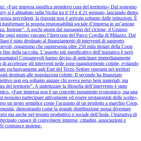
anni: «Fare impresa significa prendersi cura del territorio» Dal sostegno
y si è abbattuto sulla Sicilia tra il 19 e il 21 gennaio, lasciando dietro
nza precedenti, la risposta non è arrivata soltanto dalle istituzioni. È
 trasformare la propria responsabilità sociale d’impresa in un’azione
alza. Insieme”. A pochi giorni dal passaggio del ciclone, il Gruppo
 che ogni giorno varcano l’Ipercoop del Parco Corolla di Milazzo. Dal
iani è stato destinato al finanziamento di interventi di supporto,
apevoli, organismo che rappresenta oltre 250 mila titolari della Coop
 fine della raccolta. L’aspetto più significativo dell’iniziativa è però
onsumatori Consapevoli hanno deciso di anticipare immediatamente
 di accelerare gli interventi nelle zone maggiormente colpite, evitando
ate esclusivamente agli Enti del Terzo Settore operanti nei territori
ssità destinati alle popolazioni colpite. Il secondo ha finanziato
biettivo non era soltanto aiutare chi aveva perso beni materiali, ma
del territorio”. A sintetizzare la filosofia dell’intervento è stato
nomico. «Fare impresa non è un concetto puramente economico, ma una
ini possono partecipare attivamente ed essere protagonisti delle scelte»,
verso un gesto semplice come l’acquisto di un prodotto a marchio Coop,
la comunità, dimostrando come la grande distribuzione possa diventare
rio ma anche nel tessuto produttivo e sociale dell’Isola, l’iniziativa di
cipato capace di coinvolgere imprese, cittadini, associazioni e
Si costruisce insieme.