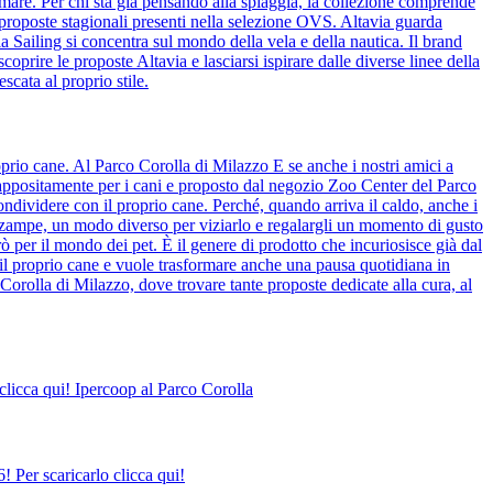
 mare. Per chi sta già pensando alla spiaggia, la collezione comprende
 proposte stagionali presenti nella selezione OVS. Altavia guarda
ia Sailing si concentra sul mondo della vela e della nautica. Il brand
coprire le proposte Altavia e lasciarsi ispirare dalle diverse linee della
scata al proprio stile.
prio cane. Al Parco Corolla di Milazzo E se anche i nostri amici a
o appositamente per i cani e proposto dal negozio Zoo Center del Parco
ndividere con il proprio cane. Perché, quando arriva il caldo, anche i
o zampe, un modo diverso per viziarlo e regalargli un momento di gusto
ò per il mondo dei pet. È il genere di prodotto che incuriosisce già dal
il proprio cane e vuole trasformare anche una pausa quotidiana in
Corolla di Milazzo, dove trovare tante proposte dedicate alla cura, al
clicca qui! Ipercoop al Parco Corolla
 Per scaricarlo clicca qui!