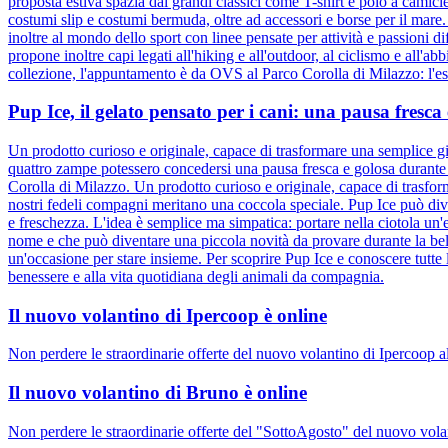
proposta estiva spazia dai grandi classici come T-shirt e polo a camic
costumi slip e costumi bermuda, oltre ad accessori e borse per il mare
inoltre al mondo dello sport con linee pensate per attività e passioni d
propone inoltre capi legati all'hiking e all'outdoor, al ciclismo e all'ab
collezione, l'appuntamento è da OVS al Parco Corolla di Milazzo: l'esta
Pup Ice, il gelato pensato per i cani: una pausa fresc
Un prodotto curioso e originale, capace di trasformare una semplice gi
quattro zampe potessero concedersi una pausa fresca e golosa durante l
Corolla di Milazzo. Un prodotto curioso e originale, capace di trasfor
nostri fedeli compagni meritano una coccola speciale. Pup Ice può div
e freschezza. L'idea è semplice ma simpatica: portare nella ciotola un'e
nome e che può diventare una piccola novità da provare durante la bel
un'occasione per stare insieme. Per scoprire Pup Ice e conoscere tutte 
benessere e alla vita quotidiana degli animali da compagnia.
Il nuovo volantino di Ipercoop è online
Non perdere le straordinarie offerte del nuovo volantino di Ipercoop a
Il nuovo volantino di Bruno è online
Non perdere le straordinarie offerte del "SottoAgosto" del nuovo volan