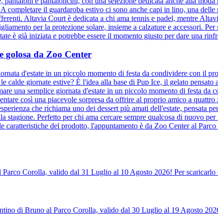
ie, pantaloni e pantaloncini, con una selezione dedicata anche alla moda
. A completare il guardaroba estivo ci sono anche capi in lino, una delle
ifferenti. Altavia Court è dedicata a chi ama tennis e padel, mentre Altav
bigliamento per la protezione solare, insieme a calzature e accessori. Per s
te è già iniziata e potrebbe essere il momento giusto per dare una rinfre
a e golosa da Zoo Center
ornata d'estate in un piccolo momento di festa da condividere con il pro
e calde giornate estive? È l'idea alla base di Pup Ice, il gelato pensat
mare una semplice giornata d'estate in un piccolo momento di festa da co
entare così una piacevole sorpresa da offrire al proprio amico a quattr
sperienza che richiama uno dei dessert più amati dell'estate, pensata per
la stagione. Perfetto per chi ama cercare sempre qualcosa di nuovo per 
le caratteristiche del prodotto, l'appuntamento è da Zoo Center al Parco 
l Parco Corolla, valido dal 31 Luglio al 10 Agosto 2026! Per scaricarlo 
tino di Bruno al Parco Corolla, valido dal 30 Luglio al 19 Agosto 2026!