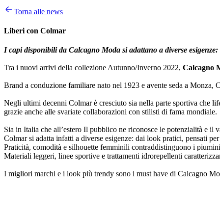
Torna alle news
Liberi con Colmar
I capi disponibili da Calcagno Moda si adattano a diverse esigenze: d
Tra i nuovi arrivi della collezione Autunno/Inverno 2022,
Calcagno 
Brand a conduzione familiare nato nel 1923 e avente seda a Monza, Col
Negli ultimi decenni Colmar è cresciuto sia nella parte sportiva che li
grazie anche alle svariate collaborazioni con stilisti di fama mondiale.
Sia in Italia che all’estero Il pubblico ne riconosce le potenzialità e il
Colmar si adatta infatti a diverse esigenze: dai look pratici, pensati per
Praticità, comodità e silhouette femminili contraddistinguono i piumini
Materiali leggeri, linee sportive e trattamenti idrorepellenti caratteriz
I migliori marchi e i look più trendy sono i must have di Calcagno Moda