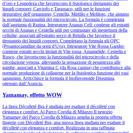
d’oro e Lespedeza che favoriscono il fisiologico drenaggio dei
liquidi corporei; Carciofo e Tarassaco, utili per le funzioni
depurative dell’organismo; Centella, Mirtillo e Meliloto, che aiutano
la normale funzionalità del microcircolo. La formula è completata
dall’aggiunta di Rutina. Integratore Ananas Cell: contiene gli estratti
secchi di Ananas e Centella utili per contrastare gli inestetismi della
cellulite, associati all'estratto secco di Betulla che favorisce il
drenaggio dei liquidi corporei. Completano la formula gli OPC
(Proantocianidine da semi d'Uva). Integratore Vite Rossa Gambe:
contiene estratti secchi titolati di Vite rossa, Amamelide, Centella e
Rusco, che favoriscono la funzionalità del microcircolo e della
circolazione venosa, alleviando la sensazione di pesantezza alle
gambe, associati a Vitamina C (da Rosa canina) che contribuisce alla
normale produzione di collagene per la fisiologica funzione dei vasi
sanguigni. Arricchisce la formula il bioflavonoide Diosmina,
ottenuto dall’Arancia.
Yamamay, effetto WOW
La linea Décolleté Bra è studiata per esaltare il décolleté con
eleganza e comfort. Al Parco Corolla di Milazzo Il negozio
Yamamay del Parco Corolla di Milazzo amplia la propria offerta
lingerie con Décolleté Bra, una nuova linea studiata per esaltare il
décolleté con eleganza e comfort. Realizzata in una raffinata