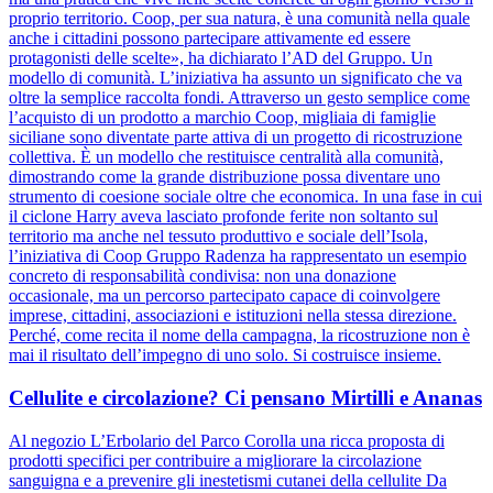
proprio territorio. Coop, per sua natura, è una comunità nella quale
anche i cittadini possono partecipare attivamente ed essere
protagonisti delle scelte», ha dichiarato l’AD del Gruppo. Un
modello di comunità. L’iniziativa ha assunto un significato che va
oltre la semplice raccolta fondi. Attraverso un gesto semplice come
l’acquisto di un prodotto a marchio Coop, migliaia di famiglie
siciliane sono diventate parte attiva di un progetto di ricostruzione
collettiva. È un modello che restituisce centralità alla comunità,
dimostrando come la grande distribuzione possa diventare uno
strumento di coesione sociale oltre che economica. In una fase in cui
il ciclone Harry aveva lasciato profonde ferite non soltanto sul
territorio ma anche nel tessuto produttivo e sociale dell’Isola,
l’iniziativa di Coop Gruppo Radenza ha rappresentato un esempio
concreto di responsabilità condivisa: non una donazione
occasionale, ma un percorso partecipato capace di coinvolgere
imprese, cittadini, associazioni e istituzioni nella stessa direzione.
Perché, come recita il nome della campagna, la ricostruzione non è
mai il risultato dell’impegno di uno solo. Si costruisce insieme.
Cellulite e circolazione? Ci pensano Mirtilli e Ananas
Al negozio L’Erbolario del Parco Corolla una ricca proposta di
prodotti specifici per contribuire a migliorare la circolazione
sanguigna e a prevenire gli inestetismi cutanei della cellulite Da