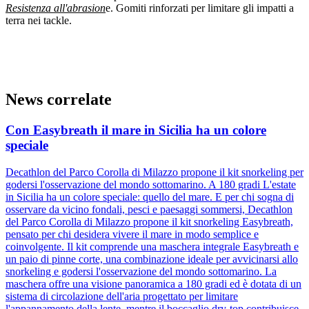
Resistenza all'abrasion
e. Gomiti rinforzati per limitare gli impatti a
terra nei tackle.
News correlate
Con Easybreath il mare in Sicilia ha un colore
speciale
Decathlon del Parco Corolla di Milazzo propone il kit snorkeling per
godersi l'osservazione del mondo sottomarino. A 180 gradi L'estate
in Sicilia ha un colore speciale: quello del mare. E per chi sogna di
osservare da vicino fondali, pesci e paesaggi sommersi, Decathlon
del Parco Corolla di Milazzo propone il kit snorkeling Easybreath,
pensato per chi desidera vivere il mare in modo semplice e
coinvolgente. Il kit comprende una maschera integrale Easybreath e
un paio di pinne corte, una combinazione ideale per avvicinarsi allo
snorkeling e godersi l'osservazione del mondo sottomarino. La
maschera offre una visione panoramica a 180 gradi ed è dotata di un
sistema di circolazione dell'aria progettato per limitare
l'appannamento della lente, mentre il boccaglio dry-top contribuisce