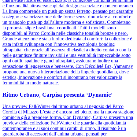
charmeuse lucida ed elasticizzata, la collezione combina femminilità
e funzionalità attraverso capi dal design essenziale e contemporaneo.
La linea comprende un push-up senza ferretto, pensato per garantire
sostegno e valorizzazione delle forme senza rinunciare al comfort e
un triangolo push-up dall’allure moderna e sofisticata. Completano
la proposta slip e brasiliana, coordinati. Tutti i modelli sono
disponibili al Parco Corolla nelle classiche tonalità bronze e nero.
Grande attenzione è stata inoltre dedicata al comfort: la collezione è
stata infatti sviluppata con l’innovativa tecnologia bonding
ultrapiatta, che grazie all’assenza di elastici a diretto contatto con la
pelle garantisce finiture invisibili e una vestibilità impeccabile sotto
ogni outfit, spalline e ganci ultrapiatti, assicurano inoltre una
sensazione di leggerezza e benessere. Con Décolleté Bra, Yamamay
propone una nuova interpretazione della lingerie quotidiana, dove
estetica, innovazione e comfort si incontrano per valorizzare la
femminilità in modo naturale.
Ritmo Urbano, Carpisa presenta ‘Dynamic’
Una preview Fall/Winter dal ritmo urbano al negozio del Parco
Corolla di Milazzo L’estate è ancora nel pieno, ma la nuova stagione
comincia già a prendere forma. Con Dynamic, Carpisa presenta una
preview della collezione Fall/Winter che guarda alla quotidianità
contemporanea e ai suoi continui cambi di ritmo. Il risultato è un
guardaroba di accessori dall’anima urbana, pensati per