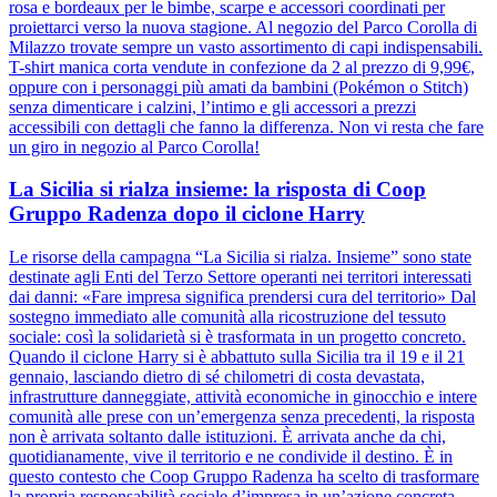
rosa e bordeaux per le bimbe, scarpe e accessori coordinati per
proiettarci verso la nuova stagione. Al negozio del Parco Corolla di
Milazzo trovate sempre un vasto assortimento di capi indispensabili.
T-shirt manica corta vendute in confezione da 2 al prezzo di 9,99€,
oppure con i personaggi più amati da bambini (Pokémon o Stitch)
senza dimenticare i calzini, l’intimo e gli accessori a prezzi
accessibili con dettagli che fanno la differenza. Non vi resta che fare
un giro in negozio al Parco Corolla!
La Sicilia si rialza insieme: la risposta di Coop
Gruppo Radenza dopo il ciclone Harry
Le risorse della campagna “La Sicilia si rialza. Insieme” sono state
destinate agli Enti del Terzo Settore operanti nei territori interessati
dai danni: «Fare impresa significa prendersi cura del territorio» Dal
sostegno immediato alle comunità alla ricostruzione del tessuto
sociale: così la solidarietà si è trasformata in un progetto concreto.
Quando il ciclone Harry si è abbattuto sulla Sicilia tra il 19 e il 21
gennaio, lasciando dietro di sé chilometri di costa devastata,
infrastrutture danneggiate, attività economiche in ginocchio e intere
comunità alle prese con un’emergenza senza precedenti, la risposta
non è arrivata soltanto dalle istituzioni. È arrivata anche da chi,
quotidianamente, vive il territorio e ne condivide il destino. È in
questo contesto che Coop Gruppo Radenza ha scelto di trasformare
la propria responsabilità sociale d’impresa in un’azione concreta,