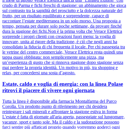
il mese di agosto Verace Elettrica lancia una “Limited Edition” con
crudo di Parma e fichi freschi di stagione: un abbinamento che gioca
sul contrasto tra la sapidità del prosciutto e la dolcezza naturale del
frutto, per un risultato equilibrato e sorprendente, capace di
raccontare l’estate mediterranea in un solo morso. Una proposta a
tempo, pensata per durare solo poche settimane, da provare finché
dura la stagione dei fichi.Non è la prima volta che Verace Elettrica
sorprende i propri clienti con creazioni fuori menu: la voglia di
innovare, unita al rigore della tradizione, è ciò che negli anni ha
consolidato la fiducia di chi frequenta il locale. Per chi passeggia tra
le vetrine del centro commerciale, Verace Elettrica resta quindi una
tappa quasi obbligata: non semplicemente una pizza, ma
un’esperienza di gusto che si rinnova stagione dopo stagione senza
mai perdere la propria identità. Un motivo in più, tra shopping e
relax, per concedersi una sosta d’agosto.
Estate, caldo e voglia di energia: con la linea Polase
ritrovi il piacere di vivere ogni giornata
Tutta la linea è disponibile alla farmacia Montalfarma del Parco
Corolla. Un prodotto punto di riferimento per chi desidera
reintegrare i sali minerali e affrontare la stagione estiva in forma
L'estate è fatta di giornate all'aria aperta, passeggiate sul lungomare,
vacanze, sport e tanto sole. Ma il caldo e la sudorazione possono
farci sentire più affaticati proprio quando vorremmo goderci ogni