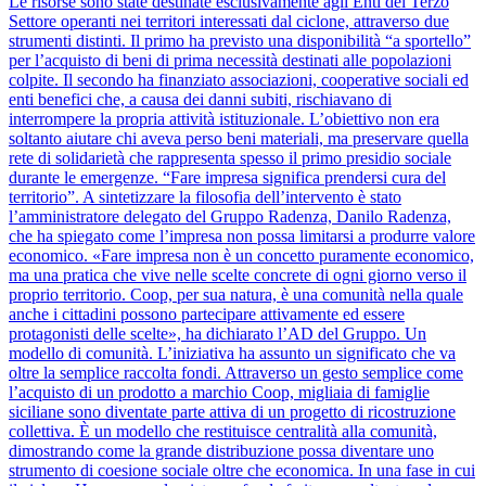
Le risorse sono state destinate esclusivamente agli Enti del Terzo
Settore operanti nei territori interessati dal ciclone, attraverso due
strumenti distinti. Il primo ha previsto una disponibilità “a sportello”
per l’acquisto di beni di prima necessità destinati alle popolazioni
colpite. Il secondo ha finanziato associazioni, cooperative sociali ed
enti benefici che, a causa dei danni subiti, rischiavano di
interrompere la propria attività istituzionale. L’obiettivo non era
soltanto aiutare chi aveva perso beni materiali, ma preservare quella
rete di solidarietà che rappresenta spesso il primo presidio sociale
durante le emergenze. “Fare impresa significa prendersi cura del
territorio”. A sintetizzare la filosofia dell’intervento è stato
l’amministratore delegato del Gruppo Radenza, Danilo Radenza,
che ha spiegato come l’impresa non possa limitarsi a produrre valore
economico. «Fare impresa non è un concetto puramente economico,
ma una pratica che vive nelle scelte concrete di ogni giorno verso il
proprio territorio. Coop, per sua natura, è una comunità nella quale
anche i cittadini possono partecipare attivamente ed essere
protagonisti delle scelte», ha dichiarato l’AD del Gruppo. Un
modello di comunità. L’iniziativa ha assunto un significato che va
oltre la semplice raccolta fondi. Attraverso un gesto semplice come
l’acquisto di un prodotto a marchio Coop, migliaia di famiglie
siciliane sono diventate parte attiva di un progetto di ricostruzione
collettiva. È un modello che restituisce centralità alla comunità,
dimostrando come la grande distribuzione possa diventare uno
strumento di coesione sociale oltre che economica. In una fase in cui