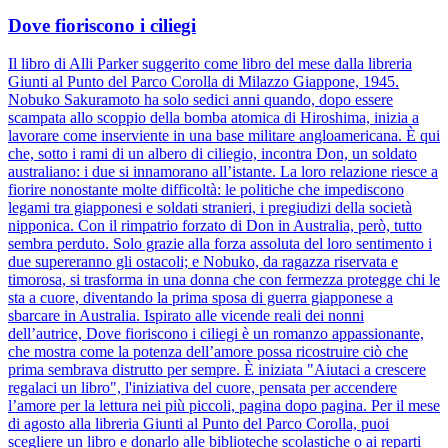
Dove fioriscono i ciliegi
Il libro di Alli Parker suggerito come libro del mese dalla libreria
Giunti al Punto del Parco Corolla di Milazzo Giappone, 1945.
Nobuko Sakuramoto ha solo sedici anni quando, dopo essere
scampata allo scoppio della bomba atomica di Hiroshima, inizia a
lavorare come inserviente in una base militare angloamericana. È qui
che, sotto i rami di un albero di ciliegio, incontra Don, un soldato
australiano: i due si innamorano all’istante. La loro relazione riesce a
fiorire nonostante molte difficoltà: le politiche che impediscono
legami tra giapponesi e soldati stranieri, i pregiudizi della società
nipponica. Con il rimpatrio forzato di Don in Australia, però, tutto
sembra perduto. Solo grazie alla forza assoluta del loro sentimento i
due supereranno gli ostacoli; e Nobuko, da ragazza riservata e
timorosa, si trasforma in una donna che con fermezza protegge chi le
sta a cuore, diventando la prima sposa di guerra giapponese a
sbarcare in Australia. Ispirato alle vicende reali dei nonni
dell’autrice, Dove fioriscono i ciliegi è un romanzo appassionante,
che mostra come la potenza dell’amore possa ricostruire ciò che
prima sembrava distrutto per sempre. È iniziata "Aiutaci a crescere
regalaci un libro", l'iniziativa del cuore, pensata per accendere
l’amore per la lettura nei più piccoli, pagina dopo pagina. Per il mese
di agosto alla libreria Giunti al Punto del Parco Corolla, puoi
scegliere un libro e donarlo alle biblioteche scolastiche o ai reparti