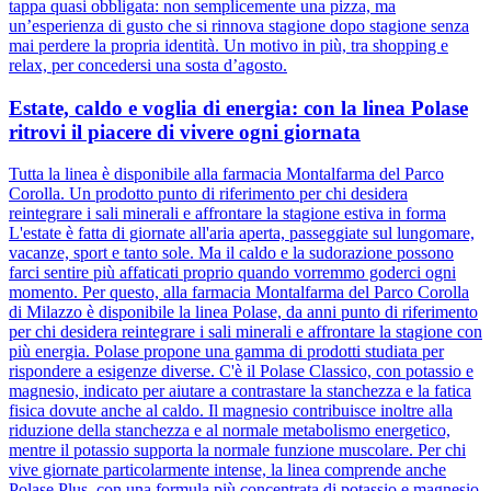
tappa quasi obbligata: non semplicemente una pizza, ma
un’esperienza di gusto che si rinnova stagione dopo stagione senza
mai perdere la propria identità. Un motivo in più, tra shopping e
relax, per concedersi una sosta d’agosto.
Estate, caldo e voglia di energia: con la linea Polase
ritrovi il piacere di vivere ogni giornata
Tutta la linea è disponibile alla farmacia Montalfarma del Parco
Corolla. Un prodotto punto di riferimento per chi desidera
reintegrare i sali minerali e affrontare la stagione estiva in forma
L'estate è fatta di giornate all'aria aperta, passeggiate sul lungomare,
vacanze, sport e tanto sole. Ma il caldo e la sudorazione possono
farci sentire più affaticati proprio quando vorremmo goderci ogni
momento. Per questo, alla farmacia Montalfarma del Parco Corolla
di Milazzo è disponibile la linea Polase, da anni punto di riferimento
per chi desidera reintegrare i sali minerali e affrontare la stagione con
più energia. Polase propone una gamma di prodotti studiata per
rispondere a esigenze diverse. C'è il Polase Classico, con potassio e
magnesio, indicato per aiutare a contrastare la stanchezza e la fatica
fisica dovute anche al caldo. Il magnesio contribuisce inoltre alla
riduzione della stanchezza e al normale metabolismo energetico,
mentre il potassio supporta la normale funzione muscolare. Per chi
vive giornate particolarmente intense, la linea comprende anche
Polase Plus, con una formula più concentrata di potassio e magnesio