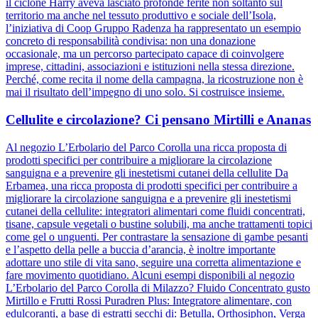
il ciclone Harry aveva lasciato profonde ferite non soltanto sul
territorio ma anche nel tessuto produttivo e sociale dell’Isola,
l’iniziativa di Coop Gruppo Radenza ha rappresentato un esempio
concreto di responsabilità condivisa: non una donazione
occasionale, ma un percorso partecipato capace di coinvolgere
imprese, cittadini, associazioni e istituzioni nella stessa direzione.
Perché, come recita il nome della campagna, la ricostruzione non è
mai il risultato dell’impegno di uno solo. Si costruisce insieme.
Cellulite e circolazione? Ci pensano Mirtilli e Ananas
Al negozio L’Erbolario del Parco Corolla una ricca proposta di
prodotti specifici per contribuire a migliorare la circolazione
sanguigna e a prevenire gli inestetismi cutanei della cellulite Da
Erbamea, una ricca proposta di prodotti specifici per contribuire a
migliorare la circolazione sanguigna e a prevenire gli inestetismi
cutanei della cellulite: integratori alimentari come fluidi concentrati,
tisane, capsule vegetali o bustine solubili, ma anche trattamenti topici
come gel o unguenti. Per contrastare la sensazione di gambe pesanti
e l’aspetto della pelle a buccia d’arancia, è inoltre importante
adottare uno stile di vita sano, seguire una corretta alimentazione e
fare movimento quotidiano. Alcuni esempi disponibili al negozio
L’Erbolario del Parco Corolla di Milazzo? Fluido Concentrato gusto
Mirtillo e Frutti Rossi Puradren Plus: Integratore alimentare, con
edulcoranti, a base di estratti secchi di: Betulla, Orthosiphon, Verga