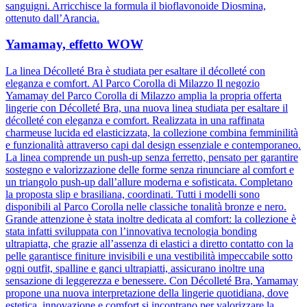
sanguigni. Arricchisce la formula il bioflavonoide Diosmina,
ottenuto dall’Arancia.
Yamamay, effetto WOW
La linea Décolleté Bra è studiata per esaltare il décolleté con
eleganza e comfort. Al Parco Corolla di Milazzo Il negozio
Yamamay del Parco Corolla di Milazzo amplia la propria offerta
lingerie con Décolleté Bra, una nuova linea studiata per esaltare il
décolleté con eleganza e comfort. Realizzata in una raffinata
charmeuse lucida ed elasticizzata, la collezione combina femminilità
e funzionalità attraverso capi dal design essenziale e contemporaneo.
La linea comprende un push-up senza ferretto, pensato per garantire
sostegno e valorizzazione delle forme senza rinunciare al comfort e
un triangolo push-up dall’allure moderna e sofisticata. Completano
la proposta slip e brasiliana, coordinati. Tutti i modelli sono
disponibili al Parco Corolla nelle classiche tonalità bronze e nero.
Grande attenzione è stata inoltre dedicata al comfort: la collezione è
stata infatti sviluppata con l’innovativa tecnologia bonding
ultrapiatta, che grazie all’assenza di elastici a diretto contatto con la
pelle garantisce finiture invisibili e una vestibilità impeccabile sotto
ogni outfit, spalline e ganci ultrapiatti, assicurano inoltre una
sensazione di leggerezza e benessere. Con Décolleté Bra, Yamamay
propone una nuova interpretazione della lingerie quotidiana, dove
estetica, innovazione e comfort si incontrano per valorizzare la