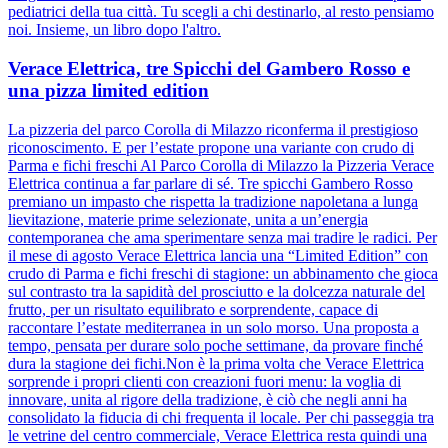
pediatrici della tua città. Tu scegli a chi destinarlo, al resto pensiamo
noi. Insieme, un libro dopo l'altro.
Verace Elettrica, tre Spicchi del Gambero Rosso e
una pizza limited edition
La pizzeria del parco Corolla di Milazzo riconferma il prestigioso
riconoscimento. E per l’estate propone una variante con crudo di
Parma e fichi freschi Al Parco Corolla di Milazzo la Pizzeria Verace
Elettrica continua a far parlare di sé. Tre spicchi Gambero Rosso
premiano un impasto che rispetta la tradizione napoletana a lunga
lievitazione, materie prime selezionate, unita a un’energia
contemporanea che ama sperimentare senza mai tradire le radici. Per
il mese di agosto Verace Elettrica lancia una “Limited Edition” con
crudo di Parma e fichi freschi di stagione: un abbinamento che gioca
sul contrasto tra la sapidità del prosciutto e la dolcezza naturale del
frutto, per un risultato equilibrato e sorprendente, capace di
raccontare l’estate mediterranea in un solo morso. Una proposta a
tempo, pensata per durare solo poche settimane, da provare finché
dura la stagione dei fichi.Non è la prima volta che Verace Elettrica
sorprende i propri clienti con creazioni fuori menu: la voglia di
innovare, unita al rigore della tradizione, è ciò che negli anni ha
consolidato la fiducia di chi frequenta il locale. Per chi passeggia tra
le vetrine del centro commerciale, Verace Elettrica resta quindi una