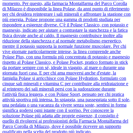
momento. Per questo, alla farmacia Montalfarma del Parco Corolla
di Milazzo è disponibile la linea Polase, da anni punto di riferimento
per chi desidera reintegrare i sali minerali e affrontare la stagione con
più energia. Polase propone una gamma di prodotti studiata per
rispondere a esigenze diverse. C'è il Polase Classico, con potassio e
magnesio, indicato per aiutare a contrastare la stanchezza e la fatica
fisica dovute anche al caldo. Il magnesio contribuisce inoltre alla
riduzione della stanchezza e al normale metabolismo energetico,
mentre il potassio supporta la normale funzione muscolare. Per chi
vive giornate particolarmente intense, la linea comprende anche
Polase Plus, con una formula più concentrata di potassio e magnesio
rispetto al Polase Classico, e Polase Pocket, pratico formato in stick
da portare sempre con sé, ideale in viaggio, al mare o durante una
giornata fuori casa. E per chi ama muoversi anche d'estate, la
famiglia Polase si arricchisce con Polase Hydration, formulato con
cinque sali minerali e vitamina C per contribuire alla reidratazione e
al reintegro dei sali minerali persi con la sudorazione durante
l'attività fisica leggera, e con Polase Sport, pensato per chi pratica
attività sportiva più intensa. In spiaggia, una passeggiata sotto il sole,
una pedalata o una vacanza da vivere senza soste, sentirsi in forma
significa godersi ogni istante con il sorriso. Per conoscere la
soluzione Polase più adatta alle proprie esigenze, il consiglio è
quello di rivolgersi ai professionisti della Farmacia Montalfarma del
Parco Corolla di Milazzo, dove è possibile ricevere un supporto
qualificato nella scelta del prodotto più indicato.