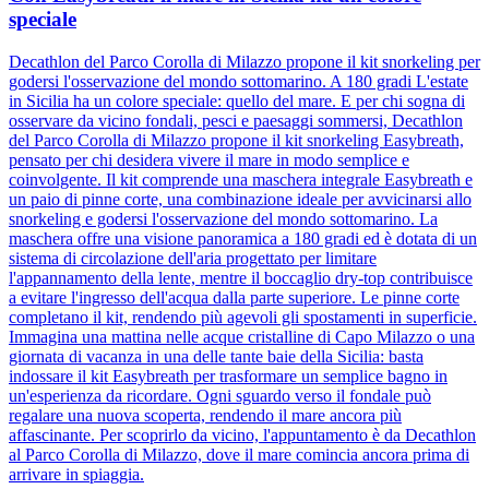
speciale
Decathlon del Parco Corolla di Milazzo propone il kit snorkeling per
godersi l'osservazione del mondo sottomarino. A 180 gradi L'estate
in Sicilia ha un colore speciale: quello del mare. E per chi sogna di
osservare da vicino fondali, pesci e paesaggi sommersi, Decathlon
del Parco Corolla di Milazzo propone il kit snorkeling Easybreath,
pensato per chi desidera vivere il mare in modo semplice e
coinvolgente. Il kit comprende una maschera integrale Easybreath e
un paio di pinne corte, una combinazione ideale per avvicinarsi allo
snorkeling e godersi l'osservazione del mondo sottomarino. La
maschera offre una visione panoramica a 180 gradi ed è dotata di un
sistema di circolazione dell'aria progettato per limitare
l'appannamento della lente, mentre il boccaglio dry-top contribuisce
a evitare l'ingresso dell'acqua dalla parte superiore. Le pinne corte
completano il kit, rendendo più agevoli gli spostamenti in superficie.
Immagina una mattina nelle acque cristalline di Capo Milazzo o una
giornata di vacanza in una delle tante baie della Sicilia: basta
indossare il kit Easybreath per trasformare un semplice bagno in
un'esperienza da ricordare. Ogni sguardo verso il fondale può
regalare una nuova scoperta, rendendo il mare ancora più
affascinante. Per scoprirlo da vicino, l'appuntamento è da Decathlon
al Parco Corolla di Milazzo, dove il mare comincia ancora prima di
arrivare in spiaggia.