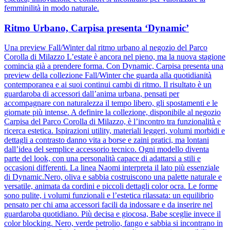
femminilità in modo naturale.
Ritmo Urbano, Carpisa presenta ‘Dynamic’
Una preview Fall/Winter dal ritmo urbano al negozio del Parco
Corolla di Milazzo L’estate è ancora nel pieno, ma la nuova stagione
comincia già a prendere forma. Con Dynamic, Carpisa presenta una
preview della collezione Fall/Winter che guarda alla quotidianità
contemporanea e ai suoi continui cambi di ritmo. Il risultato è un
guardaroba di accessori dall’anima urbana, pensati per
accompagnare con naturalezza il tempo libero, gli spostamenti e le
giornate più intense. A definire la collezione, disponibile al negozio
Carpisa del Parco Corolla di Milazzo, è l’incontro tra funzionalità e
ricerca estetica. Ispirazioni utility, materiali leggeri, volumi morbidi e
dettagli a contrasto danno vita a borse e zaini pratici, ma lontani
dall’idea del semplice accessorio tecnico. Ogni modello diventa
parte del look, con una personalità capace di adattarsi a stili e
occasioni differenti. La linea Naomi interpreta il lato più essenziale
di Dynamic.Nero, oliva e sabbia costruiscono una palette naturale e
versatile, animata da cordini e piccoli dettagli color ocra. Le forme
sono pulite, i volumi funzionali e l’estetica rilassata: un equilibrio
pensato per chi ama accessori facili da indossare e da inserire nel
guardaroba quotidiano. Più decisa e giocosa, Babe sceglie invece il
color blocking. Nero, verde petrolio, fango e sabbia si incontrano in