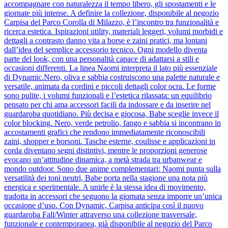
accompagnare con naturalezza il tempo libero, gli spostamenti e le
giornate più intense. A definire la collezione, disponibile al negozio
Carpisa del Parco Corolla di Milazzo, è l’incontro tra funzionalità e
ricerca estetica. Ispirazioni utility, materiali leggeri, volumi morbidi e
dettagli a contrasto danno vita a borse e zaini pratici, ma lontani
dall’idea del semplice accessorio tecnico. Ogni modello diventa
parte del look, con una personalità capace di adattarsi a stili e
occasioni differenti. La linea Naomi interpreta il lato più essenziale
di Dynamic.Nero, oliva e sabbia costruiscono una palette naturale e
versatile, animata da cordini e piccoli dettagli color ocra. Le forme
sono pulite, i volumi funzionali e l’estetica rilassata: un equilibrio
pensato per chi ama accessori facili da indossare e da inserire nel
guardaroba quotidiano. Più decisa e giocosa, Babe sceglie invece il
color blocking. Nero, verde petrolio, fango e sabbia si incontrano in
accostamenti grafici che rendono immediatamente riconoscibili
zaini, shopper e borsoni. Tasche esterne, coulisse e applicazioni in
corda diventano segni distintivi, mentre le proporzioni generose
evocano un’attitudine dinamica, a metà strada tra urbanwear e
mondo outdoor. Sono due anime complementari: Naomi punta sulla
versatilità dei toni neutri, Babe porta nella stagione una nota più
energica e sperimentale. A unirle è la stessa idea di movimento,
tradotta in accessori che seguono la giornata senza imporre un’unica
occasione d’uso. Con Dynamic, Carpisa anticipa così il nuovo
guardaroba Fall/Winter attraverso una collezione trasversale,
funzionale e contemporanea, già disponibile al negozio del Parco