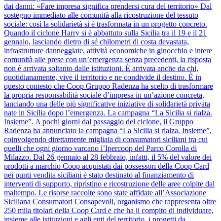
dai danni: «Fare impresa significa prendersi cura del territorio» Dal
sostegno immediato alle comunità alla ricostruzione del tessuto
sociale: così la solidarietà si è trasformata in un progetto concreto.
Quando il ciclone Harry si è abbattuto sulla Sicilia tra il 19 e il 21
gennaio, lasciando dietro di sé chilometri di costa devastata,
infrastrutture danneggiate, attività economiche in ginocchio e intere
comunità alle prese con un’emergenza senza precedenti, la risposta
non è arrivata soltanto dalle istituzioni. È arrivata anche da chi,
quotidianamente, vive il territorio e ne condivide il destino. È in
questo contesto che Coop Gruppo Radenza ha scelto di trasformare
la propria responsabilità sociale d’impresa in un’azione concreta,
lanciando una delle più significative iniziative di solidarietà privata
nate in Sicilia dopo l’emergenza. La campagna “La Sicilia si rialza.
Insieme”. A pochi giorni dal passaggio del ciclone, il Gruppo
Radenza ha annunciato la campagna “La Sicilia si rialza. Insieme”,
coinvolgendo direttamente migliaia di consumatori siciliani tra cui
quelli che ogni giorno varcano l’Ipercoop del Parco Corolla di
Milazzo. Dal 26 gennaio al 28 febbraio, infatti, il 5% del valore dei
prodotti a marchio Coop acquistati dai possessori della Coop Card
nei punti vendita siciliani è stato destinato al finanziamento di
interventi di supporto, ripristino e ricostruzione delle aree colpite dal
maltempo. Le risorse raccolte sono state affidate all’Associazione
Siciliana Consumatori Consapevoli, organismo che rappresenta oltre
250 mila titolari della Coop Card e che ha il compito di individuare,
insieme alle istituzioni e agli enti del territorio, i progetti da