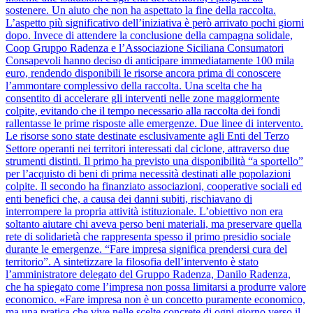
sostenere. Un aiuto che non ha aspettato la fine della raccolta.
L’aspetto più significativo dell’iniziativa è però arrivato pochi giorni
dopo. Invece di attendere la conclusione della campagna solidale,
Coop Gruppo Radenza e l’Associazione Siciliana Consumatori
Consapevoli hanno deciso di anticipare immediatamente 100 mila
euro, rendendo disponibili le risorse ancora prima di conoscere
l’ammontare complessivo della raccolta. Una scelta che ha
consentito di accelerare gli interventi nelle zone maggiormente
colpite, evitando che il tempo necessario alla raccolta dei fondi
rallentasse le prime risposte alle emergenze. Due linee di intervento.
Le risorse sono state destinate esclusivamente agli Enti del Terzo
Settore operanti nei territori interessati dal ciclone, attraverso due
strumenti distinti. Il primo ha previsto una disponibilità “a sportello”
per l’acquisto di beni di prima necessità destinati alle popolazioni
colpite. Il secondo ha finanziato associazioni, cooperative sociali ed
enti benefici che, a causa dei danni subiti, rischiavano di
interrompere la propria attività istituzionale. L’obiettivo non era
soltanto aiutare chi aveva perso beni materiali, ma preservare quella
rete di solidarietà che rappresenta spesso il primo presidio sociale
durante le emergenze. “Fare impresa significa prendersi cura del
territorio”. A sintetizzare la filosofia dell’intervento è stato
l’amministratore delegato del Gruppo Radenza, Danilo Radenza,
che ha spiegato come l’impresa non possa limitarsi a produrre valore
economico. «Fare impresa non è un concetto puramente economico,
ma una pratica che vive nelle scelte concrete di ogni giorno verso il