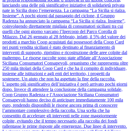
lanciando una delle più significative iniziative di solidarietà privata
nate in Sicilia dopo l’emergenza. La campagna “La Sicilia si rialza.
Insieme”. A pochi giorni dal passaggio del ciclone, il Gruppo
Radenza ha annunciato la campagna “La Sicilia si rialza. Insieme”,
coinvolgendo direttamente migliaia di consumatori siciliani tra cui
quelli che ogni giorno varcano l’Ipercoop del Parco Corolla di
Milazzo. Dal 26 gennaio al 28 febbraio, infatti, il 5% del valore dei
prodotti a marchio Coop acquistati dai possessori della Coop Card
nei punti vendita siciliani è stato destinato al finanziamento di
interventi di supporto, ripristino e ricostruzione delle aree colpite dal
maltempo. Le risorse raccolte sono state affidate all’Associazione
Siciliana Consumatori Consapevoli, organismo che rappresenta oltre
250 mila titolari della Coop Card e che ha il compito di individuare,
insieme alle istituzioni e agli enti del territorio, i progetti da
sostenere. Un aiuto che non ha aspettato la fine della raccolta.
L’aspetto più significativo dell’iniziativa è però arrivato pochi giorni
dopo. Invece di attendere la conclusione della campagna solidale,
Coop Gruppo Radenza e l’Associazione Siciliana Consumatori
Consapevoli hanno deciso di anticipare immediatamente 100 mila
euro, rendendo disponibili le risorse ancora prima di conoscere
l’ammontare complessivo della raccolta. Una scelta che ha
consentito di accelerare gli interventi nelle zone maggiormente
colpite, evitando che il tempo necessario alla raccolta dei fondi
rallentasse le prime risposte alle emergenze. Due linee di intervento.