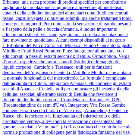
Erbamea, una ricca proposta di prodotti specifici per contribuire a
migliorare la circolazione sanguigna e a prevenire gli inestetismi
cutanei della cellulite: integratori alimentari come fluidi concentrati,
tisane, capsule vegetali o bustine solubili, ma anche trattamenti topici
come gel o unguenti. Per contrastare la sensazione di gambe pesanti
e l’aspetto della pelle a buccia d’arancia, è inoltre importante
adottare uno stile di vita sano, seguire una corretta alimentazione e
fare movimento quotidiano. Alcuni esempi disponibili al negozio
L’Erbolario del Parco Corolla di Milazzo? Fluido Concentrato gusto
Mirtillo e Frutti Rossi Puradren Plus: Integratore alimentare, con
edulcoranti, a base di estratti secchi di: Betulla, Orthosiphon, Verga
d’oro e Lespedeza che favoriscono il fisiologico drenaggio dei
liquidi corporei; Carciofo e Tarassaco, utili per le funzioni
depurative dell’organismo; Centella, Mirtillo e Meliloto, che aiutano
la normale funzionalità del microcircolo. La formula è completata
dall’aggiunta di Rutina. Integratore Ananas Cell: contiene gli estratti
secchi di Ananas e Centella utili per contrastare gli inestetismi della
cellulite, associati all'estratto secco di Betulla che favorisce il
drenaggio dei liquidi corporei. Completano la formula gli OPC
(Proantocianidine da semi d'Uva). Integratore Vite Rossa Gambe:
contiene estratti secchi titolati di Vite rossa, Amamelide, Centella e
Rusco, che favoriscono la funzionalità del microcircolo e della
circolazione venosa, alleviando la sensazione di pesantezza alle
gambe, associati a Vitamina C (da Rosa canina) che contribuisce alla
normale produzione di collagene per la fisiologica funzione dei vasi