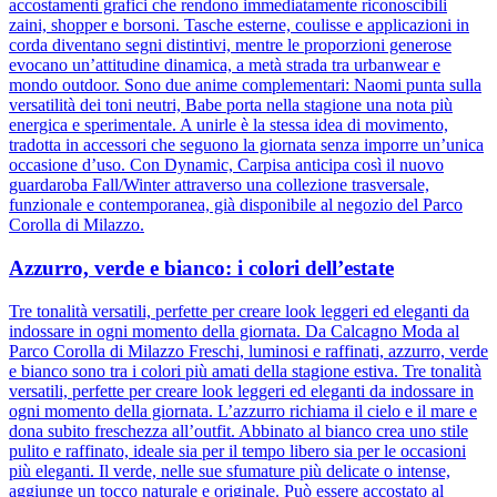
accostamenti grafici che rendono immediatamente riconoscibili
zaini, shopper e borsoni. Tasche esterne, coulisse e applicazioni in
corda diventano segni distintivi, mentre le proporzioni generose
evocano un’attitudine dinamica, a metà strada tra urbanwear e
mondo outdoor. Sono due anime complementari: Naomi punta sulla
versatilità dei toni neutri, Babe porta nella stagione una nota più
energica e sperimentale. A unirle è la stessa idea di movimento,
tradotta in accessori che seguono la giornata senza imporre un’unica
occasione d’uso. Con Dynamic, Carpisa anticipa così il nuovo
guardaroba Fall/Winter attraverso una collezione trasversale,
funzionale e contemporanea, già disponibile al negozio del Parco
Corolla di Milazzo.
Azzurro, verde e bianco: i colori dell’estate
Tre tonalità versatili, perfette per creare look leggeri ed eleganti da
indossare in ogni momento della giornata. Da Calcagno Moda al
Parco Corolla di Milazzo Freschi, luminosi e raffinati, azzurro, verde
e bianco sono tra i colori più amati della stagione estiva. Tre tonalità
versatili, perfette per creare look leggeri ed eleganti da indossare in
ogni momento della giornata. L’azzurro richiama il cielo e il mare e
dona subito freschezza all’outfit. Abbinato al bianco crea uno stile
pulito e raffinato, ideale sia per il tempo libero sia per le occasioni
più eleganti. Il verde, nelle sue sfumature più delicate o intense,
aggiunge un tocco naturale e originale. Può essere accostato al