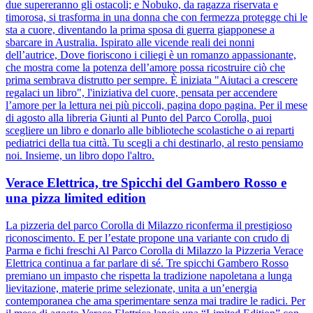
due supereranno gli ostacoli; e Nobuko, da ragazza riservata e
timorosa, si trasforma in una donna che con fermezza protegge chi le
sta a cuore, diventando la prima sposa di guerra giapponese a
sbarcare in Australia. Ispirato alle vicende reali dei nonni
dell’autrice, Dove fioriscono i ciliegi è un romanzo appassionante,
che mostra come la potenza dell’amore possa ricostruire ciò che
prima sembrava distrutto per sempre. È iniziata "Aiutaci a crescere
regalaci un libro", l'iniziativa del cuore, pensata per accendere
l’amore per la lettura nei più piccoli, pagina dopo pagina. Per il mese
di agosto alla libreria Giunti al Punto del Parco Corolla, puoi
scegliere un libro e donarlo alle biblioteche scolastiche o ai reparti
pediatrici della tua città. Tu scegli a chi destinarlo, al resto pensiamo
noi. Insieme, un libro dopo l'altro.
Verace Elettrica, tre Spicchi del Gambero Rosso e
una pizza limited edition
La pizzeria del parco Corolla di Milazzo riconferma il prestigioso
riconoscimento. E per l’estate propone una variante con crudo di
Parma e fichi freschi Al Parco Corolla di Milazzo la Pizzeria Verace
Elettrica continua a far parlare di sé. Tre spicchi Gambero Rosso
premiano un impasto che rispetta la tradizione napoletana a lunga
lievitazione, materie prime selezionate, unita a un’energia
contemporanea che ama sperimentare senza mai tradire le radici. Per