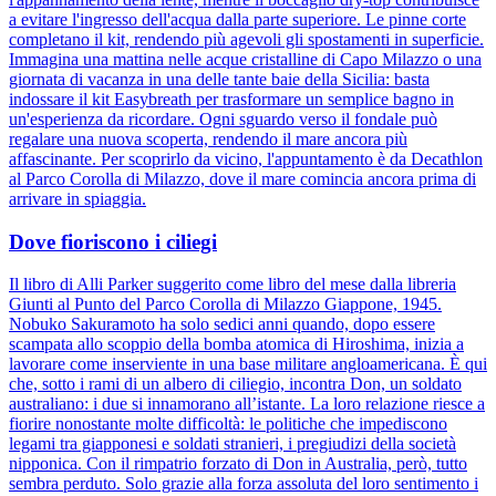
a evitare l'ingresso dell'acqua dalla parte superiore. Le pinne corte
completano il kit, rendendo più agevoli gli spostamenti in superficie.
Immagina una mattina nelle acque cristalline di Capo Milazzo o una
giornata di vacanza in una delle tante baie della Sicilia: basta
indossare il kit Easybreath per trasformare un semplice bagno in
un'esperienza da ricordare. Ogni sguardo verso il fondale può
regalare una nuova scoperta, rendendo il mare ancora più
affascinante. Per scoprirlo da vicino, l'appuntamento è da Decathlon
al Parco Corolla di Milazzo, dove il mare comincia ancora prima di
arrivare in spiaggia.
Dove fioriscono i ciliegi
Il libro di Alli Parker suggerito come libro del mese dalla libreria
Giunti al Punto del Parco Corolla di Milazzo Giappone, 1945.
Nobuko Sakuramoto ha solo sedici anni quando, dopo essere
scampata allo scoppio della bomba atomica di Hiroshima, inizia a
lavorare come inserviente in una base militare angloamericana. È qui
che, sotto i rami di un albero di ciliegio, incontra Don, un soldato
australiano: i due si innamorano all’istante. La loro relazione riesce a
fiorire nonostante molte difficoltà: le politiche che impediscono
legami tra giapponesi e soldati stranieri, i pregiudizi della società
nipponica. Con il rimpatrio forzato di Don in Australia, però, tutto
sembra perduto. Solo grazie alla forza assoluta del loro sentimento i