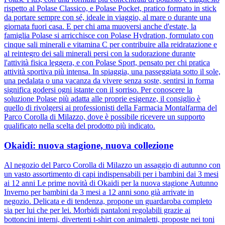
rispetto al Polase Classico, e Polase Pocket, pratico formato in stick
da portare sempre con sé, ideale in viaggio, al mare o durante una
giornata fuori casa. E per chi ama muoversi anche d'estate, la
famiglia Polase si arricchisce con Polase Hydration, formulato con
cinque sali minerali e vitamina C per contribuire alla reidratazione e
al reintegro dei sali minerali persi con la sudorazione durante
l'attività fisica leggera, e con Polase Sport, pensato per chi pratica
attività sportiva più intensa. In spiaggia, una passeggiata sotto il sole,
una pedalata o una vacanza da vivere senza soste, sentirsi in forma
significa godersi ogni istante con il sorriso. Per conoscere la
soluzione Polase più adatta alle proprie esigenze, il consiglio è
quello di rivolgersi ai professionisti della Farmacia Montalfarma del
Parco Corolla di Milazzo, dove è possibile ricevere un supporto
qualificato nella scelta del prodotto più indicato.
Okaidi: nuova stagione, nuova collezione
Al negozio del Parco Corolla di Milazzo un assaggio di autunno con
un vasto assortimento di capi indispensabili per i bambini dai 3 mesi
ai 12 anni Le prime novità di Okaidi per la nuova stagione Autunno
Inverno per bambini da 3 mesi a 12 anni sono già arrivate in
negozio. Delicata e di tendenza, propone un guardaroba completo
sia per lui che per lei. Morbidi pantaloni regolabili grazie ai
bottoncini interni, divertenti t-shirt con animaletti, proposte nei toni