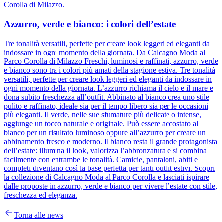
Corolla di Milazzo.
Azzurro, verde e bianco: i colori dell’estate
Tre tonalità versatili, perfette per creare look leggeri ed eleganti da
indossare in ogni momento della giornata. Da Calcagno Moda al
Parco Corolla di Milazzo Freschi, luminosi e raffinati, azzurro, verde
e bianco sono tra i colori più amati della stagione estiva. Tre tonalità
versatili, perfette per creare look leggeri ed eleganti da indossare in
ogni momento della giornata. L’azzurro richiama il cielo e il mare e
dona subito freschezza all’outfit. Abbinato al bianco crea uno stile
pulito e raffinato, ideale sia per il tempo libero sia per le occasioni
più eleganti. Il verde, nelle sue sfumature più delicate o intense,
aggiunge un tocco naturale e originale. Può essere accostato al
bianco per un risultato luminoso oppure all’azzurro per creare un
abbinamento fresco e moderno. Il bianco resta il grande protagonista
dell’estate: illumina il look, valorizza l’abbronzatura e si combina
facilmente con entrambe le tonalità. Camicie, pantaloni, abiti e
completi diventano così la base perfetta per tanti outfit estivi. Scopri
la collezione di Calcagno Moda al Parco Corolla e lasciati ispirare
dalle proposte in azzurro, verde e bianco per vivere l’estate con stile,
freschezza ed eleganza.
Torna alle news