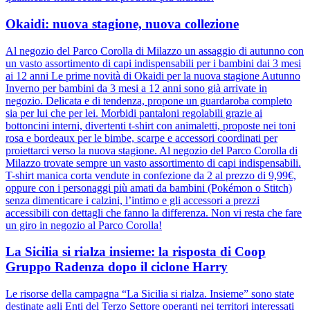
Okaidi: nuova stagione, nuova collezione
Al negozio del Parco Corolla di Milazzo un assaggio di autunno con
un vasto assortimento di capi indispensabili per i bambini dai 3 mesi
ai 12 anni Le prime novità di Okaidi per la nuova stagione Autunno
Inverno per bambini da 3 mesi a 12 anni sono già arrivate in
negozio. Delicata e di tendenza, propone un guardaroba completo
sia per lui che per lei. Morbidi pantaloni regolabili grazie ai
bottoncini interni, divertenti t-shirt con animaletti, proposte nei toni
rosa e bordeaux per le bimbe, scarpe e accessori coordinati per
proiettarci verso la nuova stagione. Al negozio del Parco Corolla di
Milazzo trovate sempre un vasto assortimento di capi indispensabili.
T-shirt manica corta vendute in confezione da 2 al prezzo di 9,99€,
oppure con i personaggi più amati da bambini (Pokémon o Stitch)
senza dimenticare i calzini, l’intimo e gli accessori a prezzi
accessibili con dettagli che fanno la differenza. Non vi resta che fare
un giro in negozio al Parco Corolla!
La Sicilia si rialza insieme: la risposta di Coop
Gruppo Radenza dopo il ciclone Harry
Le risorse della campagna “La Sicilia si rialza. Insieme” sono state
destinate agli Enti del Terzo Settore operanti nei territori interessati