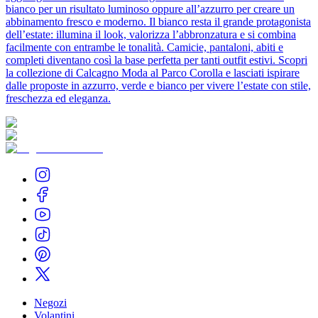
bianco per un risultato luminoso oppure all’azzurro per creare un
abbinamento fresco e moderno. Il bianco resta il grande protagonista
dell’estate: illumina il look, valorizza l’abbronzatura e si combina
facilmente con entrambe le tonalità. Camicie, pantaloni, abiti e
completi diventano così la base perfetta per tanti outfit estivi. Scopri
la collezione di Calcagno Moda al Parco Corolla e lasciati ispirare
dalle proposte in azzurro, verde e bianco per vivere l’estate con stile,
freschezza ed eleganza.
Negozi
Volantini