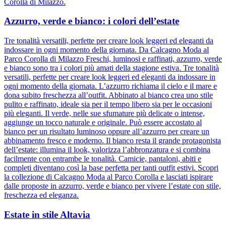
Corolla di Milazzo.
Azzurro, verde e bianco: i colori dell’estate
Tre tonalità versatili, perfette per creare look leggeri ed eleganti da
indossare in ogni momento della giornata. Da Calcagno Moda al
Parco Corolla di Milazzo Freschi, luminosi e raffinati, azzurro, verde
e bianco sono tra i colori più amati della stagione estiva. Tre tonalità
versatili, perfette per creare look leggeri ed eleganti da indossare in
ogni momento della giornata. L’azzurro richiama il cielo e il mare e
dona subito freschezza all’outfit. Abbinato al bianco crea uno stile
pulito e raffinato, ideale sia per il tempo libero sia per le occasioni
più eleganti. Il verde, nelle sue sfumature più delicate o intense,
aggiunge un tocco naturale e originale. Può essere accostato al
bianco per un risultato luminoso oppure all’azzurro per creare un
abbinamento fresco e moderno. Il bianco resta il grande protagonista
dell’estate: illumina il look, valorizza l’abbronzatura e si combina
facilmente con entrambe le tonalità. Camicie, pantaloni, abiti e
completi diventano così la base perfetta per tanti outfit estivi. Scopri
la collezione di Calcagno Moda al Parco Corolla e lasciati ispirare
dalle proposte in azzurro, verde e bianco per vivere l’estate con stile,
freschezza ed eleganza.
Estate in stile Altavia