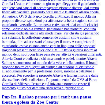
Corolla L'estate è il momento giusto per alleggerire il guardaroba e
scegliere capi capaci di accompagnare giornate diverse, dal tempo
libero alle vacanze, passando per il mare e le attività all'aria aperta.
Al negozio OVS del Parco Corolla di Milazzo il mondo Altavia
propone diverse ispirazioni per affrontare la bella stagione con un
guardaroba versatile. La proposta estiva spazia dai grandi classici
come T-shirt e polo a camicie, pantaloni e pantaloncini, con una
selezione dedicata anche alla moda mare. Per chi sta già pensando
alla spiaggia, la collezione comprende costumi slip e costumi
bermuda, oltre ad accessori e borse per il mare. A completare il
guardaroba estivo ci sono anche capi in lino, una delle proposte
stagionali presenti nella selezione OVS. Altavia guarda inoltre al
mondo dello sport con linee pensate per attività e passioni differenti.
Altavia Court è dedicata a chi ama tennis e padel, mentre Altavia
Sailing si concentra sul mondo della vela e della nautica. Il brand
propone inoltre capi legati all'hiking e all'outdoor, al ciclismo e
all'abbigliamento per la protezione solare, insieme a calzature e
accessori. Per scoprire le proposte Altavia e lasciarsi ispirare dalle
diverse linee della collezione, l'appuntamento è da OVS al Parco
Corolla di Milazzo: l'estate è già iniziata e potrebbe essere il
momento giusto per dare una rinfrescata al proprio stile.
Pup Ice, il gelato pensato per i cani: una pausa
fresca e golosa da Zoo Center