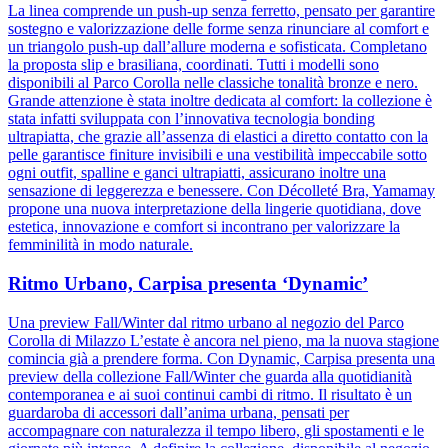
La linea comprende un push-up senza ferretto, pensato per garantire
sostegno e valorizzazione delle forme senza rinunciare al comfort e
un triangolo push-up dall’allure moderna e sofisticata. Completano
la proposta slip e brasiliana, coordinati. Tutti i modelli sono
disponibili al Parco Corolla nelle classiche tonalità bronze e nero.
Grande attenzione è stata inoltre dedicata al comfort: la collezione è
stata infatti sviluppata con l’innovativa tecnologia bonding
ultrapiatta, che grazie all’assenza di elastici a diretto contatto con la
pelle garantisce finiture invisibili e una vestibilità impeccabile sotto
ogni outfit, spalline e ganci ultrapiatti, assicurano inoltre una
sensazione di leggerezza e benessere. Con Décolleté Bra, Yamamay
propone una nuova interpretazione della lingerie quotidiana, dove
estetica, innovazione e comfort si incontrano per valorizzare la
femminilità in modo naturale.
Ritmo Urbano, Carpisa presenta ‘Dynamic’
Una preview Fall/Winter dal ritmo urbano al negozio del Parco
Corolla di Milazzo L’estate è ancora nel pieno, ma la nuova stagione
comincia già a prendere forma. Con Dynamic, Carpisa presenta una
preview della collezione Fall/Winter che guarda alla quotidianità
contemporanea e ai suoi continui cambi di ritmo. Il risultato è un
guardaroba di accessori dall’anima urbana, pensati per
accompagnare con naturalezza il tempo libero, gli spostamenti e le