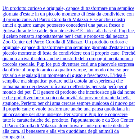
Un prodotto curioso e originale, capace di trasformare una semplice
giornata d'estate in un piccolo momento di festa da condividere con
il proprio cane. Al Parco Corolla di Milazzo E se anche i nostri
amici a quattro zampe potessero concedersi una pausa fresca e
golosa durante le calde giornate estive? È l'idea alla base di Pup Ice,
il gelato pensato appositamente per i cani e proposto dal negozio
Zoo Center del Parco Corolla di Milazzo. Un prodotto curioso e
originale, capace di trasformare una semplice giornata d'estate in un
piccolo momento di festa da condividere con il proprio cane. Perché,
quando arriva il caldo, anche i nostri fedeli compagni meritano una
coccola speciale. Pup Ice può diventare così una piacevole sorpresa
da offrire al proprio amico a quattro zampe, un modo diverso per
viziarlo e regalargli un momento di gusto e freschezza. L'idea è
semplice ma simpatica: portare nella ciotola un'esperienza che
richiama uno dei dessert più amati dell'estate, pensata però per il
mondo dei pet. È il genere di prodotto che incuriosisce già dal nome
e che può diventare una piccola novità da provare durante la bella
stagione. Perfetto per chi ama cercare sempre qualcosa di nuovo per
il proprio cane e vuole trasformare anche una pausa quotidiana in
un'occasione per stare insieme. Per scoprire Pup Ice e conoscere
tutte le caratteristiche del prodotto, l'appuntamento è da Zoo Center
al Parco Corolla di Milazzo, dove trovare tante proposte dedicate
alla cura, al benessere e alla vita quotidiana degli animali da
compagnia.