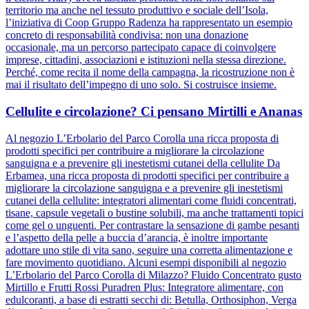
territorio ma anche nel tessuto produttivo e sociale dell’Isola,
l’iniziativa di Coop Gruppo Radenza ha rappresentato un esempio
concreto di responsabilità condivisa: non una donazione
occasionale, ma un percorso partecipato capace di coinvolgere
imprese, cittadini, associazioni e istituzioni nella stessa direzione.
Perché, come recita il nome della campagna, la ricostruzione non è
mai il risultato dell’impegno di uno solo. Si costruisce insieme.
Cellulite e circolazione? Ci pensano Mirtilli e Ananas
Al negozio L’Erbolario del Parco Corolla una ricca proposta di
prodotti specifici per contribuire a migliorare la circolazione
sanguigna e a prevenire gli inestetismi cutanei della cellulite Da
Erbamea, una ricca proposta di prodotti specifici per contribuire a
migliorare la circolazione sanguigna e a prevenire gli inestetismi
cutanei della cellulite: integratori alimentari come fluidi concentrati,
tisane, capsule vegetali o bustine solubili, ma anche trattamenti topici
come gel o unguenti. Per contrastare la sensazione di gambe pesanti
e l’aspetto della pelle a buccia d’arancia, è inoltre importante
adottare uno stile di vita sano, seguire una corretta alimentazione e
fare movimento quotidiano. Alcuni esempi disponibili al negozio
L’Erbolario del Parco Corolla di Milazzo? Fluido Concentrato gusto
Mirtillo e Frutti Rossi Puradren Plus: Integratore alimentare, con
edulcoranti, a base di estratti secchi di: Betulla, Orthosiphon, Verga