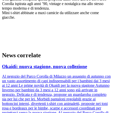
Corolla ispirata agli anni ’90, vintage e nostalgica ma allo stesso
tempo moderna e di tendenza.
Mini t-shirt abbinate a maxi camicie da utilizzare anche come
giacche.
News correlate
Okaidi: nuova stagione, nuova collezione
Al negozio del Parco Corolla di Milazzo un assaggio di autunno con
un vasto assortimento di capi indispensabili per i bambini dai 3 mesi
ai 12 anni Le prime novità di Okaidi per la nuova stagione Autunno
Inverno per bambini da 3 mesi a 12 anni sono già arrivate in
negozio. Delicata e di tendenza, propone un guardaroba completo
sia per lui che per lei. Morbidi pantaloni regolabili grazie ai
bottoncini interni, divertenti t-shirt con animaletti, proposte nei toni
rosa e bordeaux per le bimbe, scarpe e accessori coordinati per
proiettarci verso la nuova stagione. Al negozio del Parco Corolla di