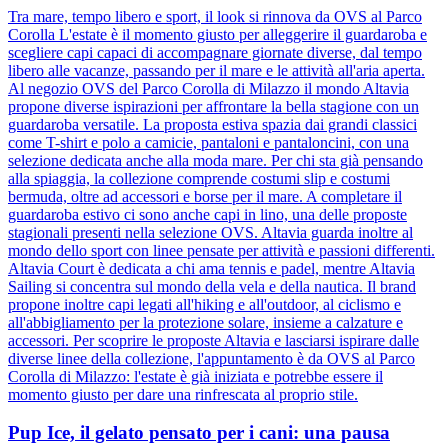
Tra mare, tempo libero e sport, il look si rinnova da OVS al Parco
Corolla L'estate è il momento giusto per alleggerire il guardaroba e
scegliere capi capaci di accompagnare giornate diverse, dal tempo
libero alle vacanze, passando per il mare e le attività all'aria aperta.
Al negozio OVS del Parco Corolla di Milazzo il mondo Altavia
propone diverse ispirazioni per affrontare la bella stagione con un
guardaroba versatile. La proposta estiva spazia dai grandi classici
come T-shirt e polo a camicie, pantaloni e pantaloncini, con una
selezione dedicata anche alla moda mare. Per chi sta già pensando
alla spiaggia, la collezione comprende costumi slip e costumi
bermuda, oltre ad accessori e borse per il mare. A completare il
guardaroba estivo ci sono anche capi in lino, una delle proposte
stagionali presenti nella selezione OVS. Altavia guarda inoltre al
mondo dello sport con linee pensate per attività e passioni differenti.
Altavia Court è dedicata a chi ama tennis e padel, mentre Altavia
Sailing si concentra sul mondo della vela e della nautica. Il brand
propone inoltre capi legati all'hiking e all'outdoor, al ciclismo e
all'abbigliamento per la protezione solare, insieme a calzature e
accessori. Per scoprire le proposte Altavia e lasciarsi ispirare dalle
diverse linee della collezione, l'appuntamento è da OVS al Parco
Corolla di Milazzo: l'estate è già iniziata e potrebbe essere il
momento giusto per dare una rinfrescata al proprio stile.
Pup Ice, il gelato pensato per i cani: una pausa