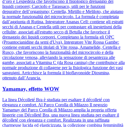
d’oro e Lespedeza che favoriscono il fisiologico drenaggio dei
liquidi corporei; Carciofo e Tarassaco, utili per le funzioni
depurative dell’organismo; Centella, Mirtillo e Meliloto, che aiutano
la normale funzionalità del microcircolo. La formula è completata
dall’aggiunta di Rutina. Integratore Ananas Cell: contiene gli estratti
secchi di Ananas e Centella utili per contrastare gli inestetismi della
cellulite, associati all'estratto secco di Betulla che favorisce il
drenaggio dei liquidi corporei. Completano la formula gli OPC
(Proantocianidine da semi d'Uva). Integratore Vite Rossa Gambe:
contiene estratti secchi titolati di Vite rossa, Amamelide, Centella e
Rusco, che favoriscono la funzionalità del microcircolo e della
circolazione venosa, alleviando la sensazione di pesantezza alle
gambe, associati a Vitamina C (da Rosa canina) che contribuisce alla
normale produzione di collagene per la fisiologica funzione dei vasi
sanguigni. Arricchisce la formula il bioflavonoide Diosmina,
ottenuto dall’Arancia.
Yamamay, effetto WOW
La linea Décolleté Bra è studiata per esaltare il décolleté con
eleganza e comfort. Al Parco Corolla di Milazzo Il negozio
Yamamay del Parco Corolla di Milazzo amplia la propria offerta
lingerie con Décolleté Bra, una nuova linea studiata per esaltare il
décolleté con eleganza e comfort. Realizzata in una raffinata
charmeuse lucida ed elasticizzata, la collezione combina femminilità