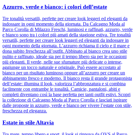
Azzurro, verde e bianco: i colori dell’estate
Tre tonalità versatili, perfette per creare look leggeri ed eleganti da
indossare in ogni momento della giornata. Da Calcagno Moda al
Parco Corolla di Milazzo Freschi, luminosi e raffinati, azzurro, verde
e bianco sono tra i colori più amati della stagione estiva. Tre tonalità
versatili, perfette per creare look leggeri ed eleganti da indossare in
ogni momento della giornata. L’azzurro richiama il cielo e il mare e
dona subito freschezza all’outfit. Abbinato al bianco crea uno stile
pulito e raffinato, ideale sia per il tempo libero sia per le occasioni
più eleganti. Il verde, nelle sue sfumature più delicate o intense,
aggiunge un tocco naturale e originale. Può essere accostato al
bianco per un risultato luminoso oppure all’azzurro per creare un
abbinamento fresco e moderno. Il bianco resta il grande protagonista
dell’estate: illumina il look, valorizza l’abbronzatura e si combina
facilmente con entrambe le tonalità. Camicie, pantaloni, abiti e
completi diventano così la base perfetta per tanti outfit estivi. Scopri
la collezione di Calcagno Moda al Parco Corolla e lasciati ispirare
dalle proposte in azzurro, verde e bianco per vivere l’estate con stile,
freschezza ed eleganza.
Estate in stile Altavia
Tra mare, tempo libero e sport, il look si rinnova da OVS al Parco