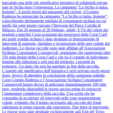
lanciando una delle più significative iniziative di solidarietà privata
nate in Sicilia dopo l’emergenza. La campagna “La Sicilia si rialza.
Insieme”. A pochi giorni dal passaggio del ciclone, il Gruppo
Radenza ha annunciato la campagna “La Sicilia si rialza. Insieme”,
coinvolgendo direttamente migliaia di consumatori siciliani tra cui
quelli che ogni giorno varcano l’Ipercoop del Parco Corolla di
Milazzo. Dal 26 gennaio al 28 febbraio, infatti, il 5% del valore dei
prodotti a marchio Coop acquistati dai possessori della Coop Card
nei punti vendita siciliani è stato destinato al finanziamento di
interventi di supporto, ripristino e ricostruzione delle aree colpite dal
maltempo. Le risorse raccolte sono state affidate all’Associazione
Siciliana Consumatori Consapevoli, organismo che rappresenta oltre
250 mila titolari della Coop Card e che ha il compito di individuare,
insieme alle istituzioni e agli enti del territorio, i progetti da
sostenere. Un aiuto che non ha aspettato la fine della raccolta.
L’aspetto più significativo dell’iniziativa è però arrivato pochi giorni
dopo. Invece di attendere la conclusione della campagna solidale,
Coop Gruppo Radenza e l’Associazione Siciliana Consumatori
Consapevoli hanno deciso di anticipare immediatamente 100 mila
euro, rendendo disponibili le risorse ancora prima di conoscere
l’ammontare complessivo della raccolta. Una scelta che ha
consentito di accelerare gli interventi nelle zone maggiormente
colpite, evitando che il tempo necessario alla raccolta dei fondi
rallentasse le prime risposte alle emergenze. Due linee di intervento.
Le risorse sono state destinate esclusivamente agli Enti del Terzo