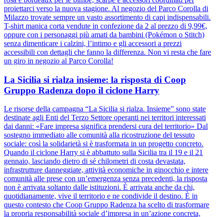
proiettarci verso la nuova stagione. Al negozio del Parco Corolla di
Milazzo trovate sempre un vasto assortimento di capi indispensabili.
T-shirt manica corta vendute in confezione da 2 al prezzo di 9,99€,
oppure con i personaggi più amati da bambini (Pokémon o Stitch)
senza dimenticare i calzini, l’intimo e gli accessori a prezzi
accessibili con dettagli che fanno la differenza. Non vi resta che fare
un giro in negozio al Parco Corolla!
La Sicilia si rialza insieme: la risposta di Coop
Gruppo Radenza dopo il ciclone Harry
Le risorse della campagna “La Sicilia si rialza. Insieme” sono state
destinate agli Enti del Terzo Settore operanti nei territori interessati
dai danni: «Fare impresa significa prendersi cura del territorio» Dal
sostegno immediato alle comunità alla ricostruzione del tessuto
sociale: così la solidarietà si è trasformata in un progetto concreto.
Quando il ciclone Harry si è abbattuto sulla Sicilia tra il 19 e il 21
gennaio, lasciando dietro di sé chilometri di costa devastata,
infrastrutture danneggiate, attività economiche in ginocchio e intere
comunità alle prese con un’emergenza senza precedenti, la risposta
non è arrivata soltanto dalle istituzioni. È arrivata anche da chi,
quotidianamente, vive il territorio e ne condivide il destino. È in
questo contesto che Coop Gruppo Radenza ha scelto di trasformare
la propria responsabilità sociale d’impresa in un’azione concreta,