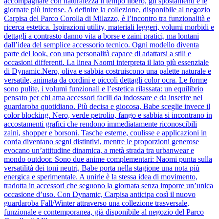
accompagnare con naturalezza il tempo libero, gli spostamenti e le
giornate più intense. A definire la collezione, disponibile al negozio
Carpisa del Parco Corolla di Milazzo, è l’incontro tra funzionalità e
ricerca estetica. Ispirazioni utility, materiali leggeri, volumi morbidi e
dettagli a contrasto danno vita a borse e zaini pratici, ma lontani
dall’idea del semplice accessorio tecnico. Ogni modello diventa
parte del look, con una personalità capace di adattarsi a stili e
occasioni differenti. La linea Naomi interpreta il lato più essenziale
di Dynamic.Nero, oliva e sabbia costruiscono una palette naturale e
versatile, animata da cordini e piccoli dettagli color ocra. Le forme
sono pulite, i volumi funzionali e l’estetica rilassata: un equilibrio
pensato per chi ama accessori facili da indossare e da inserire nel
guardaroba quotidiano. Più decisa e giocosa, Babe sceglie invece il
color blocking. Nero, verde petrolio, fango e sabbia si incontrano in
accostamenti grafici che rendono immediatamente riconoscibili
zaini, shopper e borsoni. Tasche esterne, coulisse e applicazioni in
corda diventano segni distintivi, mentre le proporzioni generose
evocano un’attitudine dinamica, a metà strada tra urbanwear e
mondo outdoor. Sono due anime complementari: Naomi punta sulla
versatilità dei toni neutri, Babe porta nella stagione una nota più
energica e sperimentale. A unirle è la stessa idea di movimento,
tradotta in accessori che seguono la giornata senza imporre un’unica
occasione d’uso. Con Dynamic, Carpisa anticipa così il nuovo
guardaroba Fall/Winter attraverso una collezione trasversale,
funzionale e contemporanea, già disponibile al negozio del Parco