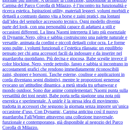
giornate più intense. A definire la collezione, disponibile al negozio
Carpisa del Parco Corolla di Milazzo, è l’incontro tra funzionalità e
ricerca estetica. Ispirazioni utility, materiali leggeri, volumi morbidi e
dettagli a contrasto danno vita a borse e zaini pratici, ma lontani
dall’idea del semplice accessorio tecnico. Ogni modello diventa
parte del look, con una personalità capace di adattarsi a stili e
occasioni differenti. La linea Naomi interpreta il lato più essenziale
di Dynamic.Nero, oliva e sabbia costruiscono una palette naturale e
versatile, animata da cordini e piccoli dettagli color ocra. Le forme
sono pulite, i volumi funzionali e l’estetica rilassata: un equilibrio
pensato per chi ama accessori facili da indossare e da inserire nel
guardaroba quotidiano. Più decisa e giocosa, Babe sceglie invece il
color blocking. Nero, verde petrolio, fango e sabbia si incontrano in
accostamenti grafici che rendono immediatamente riconoscibili
zaini, shopper e borsoni. Tasche esterne, coulisse e applicazioni in
corda diventano segni distintivi, mentre le proporzioni generose
evocano un’attitudine dinamica, a metà strada tra urbanwear e
mondo outdoor. Sono due anime complementari: Naomi punta sulla
versatilità dei toni neutri, Babe porta nella stagione una nota più
energica e sperimentale. A unirle è la stessa idea di movimento,
tradotta in accessori che seguono la giornata senza imporre un’unica
occasione d’uso. Con Dynamic, Carpisa anticipa così il nuovo
guardaroba Fall/Winter attraverso una collezione trasversale,
funzionale e contemporanea, già disponibile al negozio del Parco
Corolla di Milazzo.