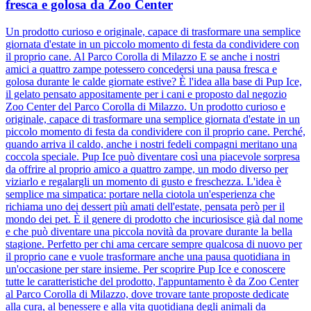
fresca e golosa da Zoo Center
Un prodotto curioso e originale, capace di trasformare una semplice
giornata d'estate in un piccolo momento di festa da condividere con
il proprio cane. Al Parco Corolla di Milazzo E se anche i nostri
amici a quattro zampe potessero concedersi una pausa fresca e
golosa durante le calde giornate estive? È l'idea alla base di Pup Ice,
il gelato pensato appositamente per i cani e proposto dal negozio
Zoo Center del Parco Corolla di Milazzo. Un prodotto curioso e
originale, capace di trasformare una semplice giornata d'estate in un
piccolo momento di festa da condividere con il proprio cane. Perché,
quando arriva il caldo, anche i nostri fedeli compagni meritano una
coccola speciale. Pup Ice può diventare così una piacevole sorpresa
da offrire al proprio amico a quattro zampe, un modo diverso per
viziarlo e regalargli un momento di gusto e freschezza. L'idea è
semplice ma simpatica: portare nella ciotola un'esperienza che
richiama uno dei dessert più amati dell'estate, pensata però per il
mondo dei pet. È il genere di prodotto che incuriosisce già dal nome
e che può diventare una piccola novità da provare durante la bella
stagione. Perfetto per chi ama cercare sempre qualcosa di nuovo per
il proprio cane e vuole trasformare anche una pausa quotidiana in
un'occasione per stare insieme. Per scoprire Pup Ice e conoscere
tutte le caratteristiche del prodotto, l'appuntamento è da Zoo Center
al Parco Corolla di Milazzo, dove trovare tante proposte dedicate
alla cura, al benessere e alla vita quotidiana degli animali da