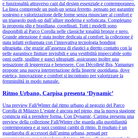
e funzionalità attraverso capi dal design essenziale e contemporaneo.
La linea comprende un push-up senza ferretto, pensato per garantire
sostegno e valorizzazione delle forme senza rinunciare al comfort e
un triangolo push-up dall’allure moderna e sofisticata. Completano
la proposta slip e brasiliana, coordinati. Tutti i modelli sono
disponibili al Parco Corolla nelle classiche tonalità bronze e nero.
Grande attenzione è stata inoltre dedicata al comfort: la collezione è
stata infatti sviluppata con l’innovativa tecnologia bonding
ultrapiatta, che grazie all’assenza di elastici a diretto contatto con la
pelle garantisce finiture invisibili e una vestibilità impeccabile sotto
ogni outfit, spalline e ganci ultrapiatti, assicurano inoltre una
sensazione di leggerezza e benessere. Con Décolleté Bra, Yamamay
propone una nuova interpretazione della lingerie quotidiana, dove
estetica, innovazione e comfort si incontrano per valorizzare la
femminilità in modo naturale.
Ritmo Urbano, Carpisa presenta ‘Dynamic’
Una preview Fall/Winter dal ritmo urbano al negozio del Parco
Corolla di Milazzo L’estate è ancora nel pieno, ma la nuova stagione
comincia già a prendere forma. Con Dynamic, Carpisa presenta una
preview della collezione Fall/Winter che guarda alla quotidianità
contemporanea e ai suoi continui cambi di ritmo. Il risultato è un
guardaroba di accessori dall’anima urbana, pensati per