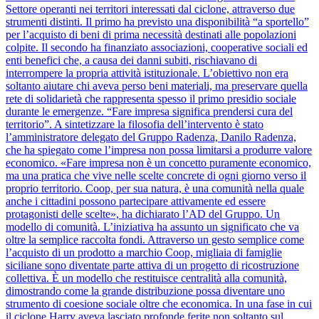
Settore operanti nei territori interessati dal ciclone, attraverso due
strumenti distinti. Il primo ha previsto una disponibilità “a sportello”
per l’acquisto di beni di prima necessità destinati alle popolazioni
colpite. Il secondo ha finanziato associazioni, cooperative sociali ed
enti benefici che, a causa dei danni subiti, rischiavano di
interrompere la propria attività istituzionale. L’obiettivo non era
soltanto aiutare chi aveva perso beni materiali, ma preservare quella
rete di solidarietà che rappresenta spesso il primo presidio sociale
durante le emergenze. “Fare impresa significa prendersi cura del
territorio”. A sintetizzare la filosofia dell’intervento è stato
l’amministratore delegato del Gruppo Radenza, Danilo Radenza,
che ha spiegato come l’impresa non possa limitarsi a produrre valore
economico. «Fare impresa non è un concetto puramente economico,
ma una pratica che vive nelle scelte concrete di ogni giorno verso il
proprio territorio. Coop, per sua natura, è una comunità nella quale
anche i cittadini possono partecipare attivamente ed essere
protagonisti delle scelte», ha dichiarato l’AD del Gruppo. Un
modello di comunità. L’iniziativa ha assunto un significato che va
oltre la semplice raccolta fondi. Attraverso un gesto semplice come
l’acquisto di un prodotto a marchio Coop, migliaia di famiglie
siciliane sono diventate parte attiva di un progetto di ricostruzione
collettiva. È un modello che restituisce centralità alla comunità,
dimostrando come la grande distribuzione possa diventare uno
strumento di coesione sociale oltre che economica. In una fase in cui
il ciclone Harry aveva lasciato profonde ferite non soltanto sul