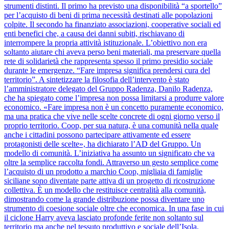
strumenti distinti. Il primo ha previsto una disponibilità “a sportello”
per l’acquisto di beni di prima necessità destinati alle popolazioni
colpite. Il secondo ha finanziato associazioni, cooperative sociali ed
enti benefici che, a causa dei danni subiti, rischiavano di
interrompere la propria attività istituzionale. L’obiettivo non era
soltanto aiutare chi aveva perso beni materiali, ma preservare quella
rete di solidarietà che rappresenta spesso il primo presidio sociale
durante le emergenze. “Fare impresa significa prendersi cura del
territorio”. A sintetizzare la filosofia dell’intervento è stato
l’amministratore delegato del Gruppo Radenza, Danilo Radenza,
che ha spiegato come l’impresa non possa limitarsi a produrre valore
economico. «Fare impresa non è un concetto puramente economico,
ma una pratica che vive nelle scelte concrete di ogni giorno verso il
proprio territorio. Coop, per sua natura, è una comunità nella quale
anche i cittadini possono partecipare attivamente ed essere
protagonisti delle scelte», ha dichiarato l’AD del Gruppo. Un
modello di comunità. L’iniziativa ha assunto un significato che va
oltre la semplice raccolta fondi. Attraverso un gesto semplice come
l’acquisto di un prodotto a marchio Coop, migliaia di famiglie
siciliane sono diventate parte attiva di un progetto di ricostruzione
collettiva. È un modello che restituisce centralità alla comunità,
dimostrando come la grande distribuzione possa diventare uno
strumento di coesione sociale oltre che economica. In una fase in cui
il ciclone Harry aveva lasciato profonde ferite non soltanto sul
territorio ma anche nel tessuto produttivo e sociale dell’Isola,