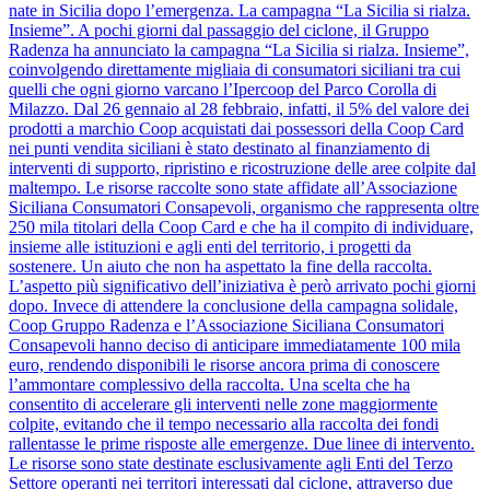
nate in Sicilia dopo l’emergenza. La campagna “La Sicilia si rialza.
Insieme”. A pochi giorni dal passaggio del ciclone, il Gruppo
Radenza ha annunciato la campagna “La Sicilia si rialza. Insieme”,
coinvolgendo direttamente migliaia di consumatori siciliani tra cui
quelli che ogni giorno varcano l’Ipercoop del Parco Corolla di
Milazzo. Dal 26 gennaio al 28 febbraio, infatti, il 5% del valore dei
prodotti a marchio Coop acquistati dai possessori della Coop Card
nei punti vendita siciliani è stato destinato al finanziamento di
interventi di supporto, ripristino e ricostruzione delle aree colpite dal
maltempo. Le risorse raccolte sono state affidate all’Associazione
Siciliana Consumatori Consapevoli, organismo che rappresenta oltre
250 mila titolari della Coop Card e che ha il compito di individuare,
insieme alle istituzioni e agli enti del territorio, i progetti da
sostenere. Un aiuto che non ha aspettato la fine della raccolta.
L’aspetto più significativo dell’iniziativa è però arrivato pochi giorni
dopo. Invece di attendere la conclusione della campagna solidale,
Coop Gruppo Radenza e l’Associazione Siciliana Consumatori
Consapevoli hanno deciso di anticipare immediatamente 100 mila
euro, rendendo disponibili le risorse ancora prima di conoscere
l’ammontare complessivo della raccolta. Una scelta che ha
consentito di accelerare gli interventi nelle zone maggiormente
colpite, evitando che il tempo necessario alla raccolta dei fondi
rallentasse le prime risposte alle emergenze. Due linee di intervento.
Le risorse sono state destinate esclusivamente agli Enti del Terzo
Settore operanti nei territori interessati dal ciclone, attraverso due