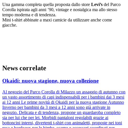
Una gamma completa quella proposta dallo store
Levi’s
del Parco
Corolla ispirata agli anni ’90, vintage e nostalgica ma allo stesso
tempo moderna e di tendenza.
Mini t-shirt abbinate a maxi camicie da utilizzare anche come
giacche.
News correlate
Okaidi: nuova stagione, nuova collezione
Al negozio del Parco Corolla di Milazzo un assaggio di autunno con
un vasto assortimento di capi indispensabili per i bambini dai 3 mesi
ai 12 anni Le prime novità di Okaidi per la nuova stagione Autunno
Inverno per bambini da 3 mesi a 12 anni sono già arrivate in
negozio. Delicata e di tendenza, propone un guardaroba completo
sia per lui che per lei. Morbidi pantaloni regolabili grazie ai
bottoncini interni, divertenti t-shirt con animaletti, proposte nei toni
rosa e bordeaux per le bimbe, scarpe e accessori coordinati per