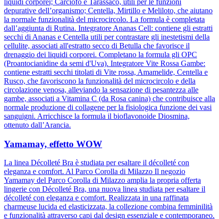
liquidi corporei; Carciofo e Tarassaco, utili per le funzioni
depurative dell’organismo; Centella, Mirtillo e Meliloto, che aiutano
la normale funzionalità del microcircolo. La formula è completata
dall’aggiunta di Rutina. Integratore Ananas Cell: contiene gli estratti
secchi di Ananas e Centella utili per contrastare gli inestetismi della
cellulite, associati all'estratto secco di Betulla che favorisce il
drenaggio dei liquidi corporei. Completano la formula gli OPC
(Proantocianidine da semi d'Uva). Integratore Vite Rossa Gambe:
contiene estratti secchi titolati di Vite rossa, Amamelide, Centella e
Rusco, che favoriscono la funzionalità del microcircolo e della
circolazione venosa, alleviando la sensazione di pesantezza alle
gambe, associati a Vitamina C (da Rosa canina) che contribuisce alla
normale produzione di collagene per la fisiologica funzione dei vasi
sanguigni. Arricchisce la formula il bioflavonoide Diosmina,
ottenuto dall’Arancia.
Yamamay, effetto WOW
La linea Décolleté Bra è studiata per esaltare il décolleté con
eleganza e comfort. Al Parco Corolla di Milazzo Il negozio
Yamamay del Parco Corolla di Milazzo amplia la propria offerta
lingerie con Décolleté Bra, una nuova linea studiata per esaltare il
décolleté con eleganza e comfort. Realizzata in una raffinata
charmeuse lucida ed elasticizzata, la collezione combina femminilità
e funzionalità attraverso capi dal design essenziale e contemporaneo.