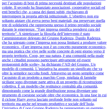
per l’acquisto di beni di prima necessità destinati alle popolazioni
colpite. Il secondo ha finanziato associazioni, cooperative sociali ed
enti benefici che, a causa dei danni subiti, rischiavano di
interrompere la propria attività istituzionale. L’obiettivo non era
soltanto aiutare chi aveva perso beni materiali, ma preservare quella
rete di solidarietà che rappresenta spesso il primo presidio sociale
durante le emergenze. “Fare impresa significa prendersi cura del
territorio”. A sintetizzare la filosofia dell’intervento è stato
l’amministratore delegato del Gruppo Radenza, Danilo Radenza,
che ha spiegato come l’impresa non possa limitarsi a produrre valore
economico. «Fare impresa non è un concetto puramente economico,
ma una pratica che vive nelle scelte concrete di ogni giorno verso il
proprio territorio. Coop, per sua natura, è una comunità nella quale
anche i cittadini possono partecipare attivamente ed essere
protagonisti delle scelte», ha dichiarato l’AD del Gruppo. Un
modello di comunità. L’iniziativa ha assunto un significato che va
oltre la semplice raccolta fondi. Attraverso un gesto semplice come
l’acquisto di un prodotto a marchio Coop, migliaia di famiglie
siciliane sono diventate parte attiva di un progetto di ricostruzione
collettiva. È un modello che restituisce centralità alla comunità,
dimostrando come la grande distribuzione possa diventare uno
strumento di coesione sociale oltre che economica. In una fase in cui
il ciclone Harry aveva lasciato profonde ferite non soltanto sul
territorio ma anche nel tessuto produttivo e sociale dell’Isola,
l’iniziativa di Coop Gruppo Radenza ha rappresentato un esempio