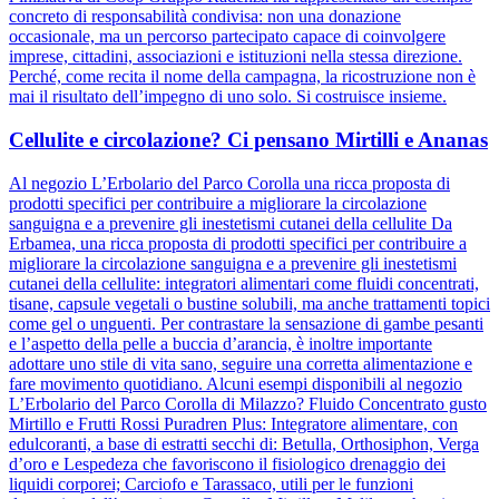
concreto di responsabilità condivisa: non una donazione
occasionale, ma un percorso partecipato capace di coinvolgere
imprese, cittadini, associazioni e istituzioni nella stessa direzione.
Perché, come recita il nome della campagna, la ricostruzione non è
mai il risultato dell’impegno di uno solo. Si costruisce insieme.
Cellulite e circolazione? Ci pensano Mirtilli e Ananas
Al negozio L’Erbolario del Parco Corolla una ricca proposta di
prodotti specifici per contribuire a migliorare la circolazione
sanguigna e a prevenire gli inestetismi cutanei della cellulite Da
Erbamea, una ricca proposta di prodotti specifici per contribuire a
migliorare la circolazione sanguigna e a prevenire gli inestetismi
cutanei della cellulite: integratori alimentari come fluidi concentrati,
tisane, capsule vegetali o bustine solubili, ma anche trattamenti topici
come gel o unguenti. Per contrastare la sensazione di gambe pesanti
e l’aspetto della pelle a buccia d’arancia, è inoltre importante
adottare uno stile di vita sano, seguire una corretta alimentazione e
fare movimento quotidiano. Alcuni esempi disponibili al negozio
L’Erbolario del Parco Corolla di Milazzo? Fluido Concentrato gusto
Mirtillo e Frutti Rossi Puradren Plus: Integratore alimentare, con
edulcoranti, a base di estratti secchi di: Betulla, Orthosiphon, Verga
d’oro e Lespedeza che favoriscono il fisiologico drenaggio dei
liquidi corporei; Carciofo e Tarassaco, utili per le funzioni