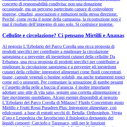
concreto di responsabilità condivisa: non una donazione
occasionale, ma un percorso partecipato capace di coinvolgere
imprese, cittadini, associazioni e istituzioni nella stessa direzione.
Perché, come recita il nome della campagna, la ricostruzione non è
mai il risultato dell’impegno di uno solo. Si costruisce insieme.
Cellulite e circolazione? Ci pensano Mirtilli e Ananas
Al negozio L’Erbolario del Parco Corolla una ricca proposta di
prodotti specifici per contribuire a migliorare la circolazione
sanguigna e a prevenire gli inestetismi cutanei della cellulite Da
Erbamea, una ricca proposta di prodotti specifici per contribuire a
migliorare la circolazione sanguigna e a prevenire gli inestetismi
cutanei della cellulite: integratori alimentari come fluidi concentrati,
tisane, capsule vegetali o bustine solubili, ma anche trattamenti topici
come gel o unguenti. Per contrastare la sensazione di gambe pesanti
e l’aspetto della pelle a buccia d’arancia, è inoltre importante
adottare uno stile di vita sano, seguire una corretta alimentazione e
fare movimento quotidiano. Alcuni esempi disponibili al negozio
L’Erbolario del Parco Corolla di Milazzo? Fluido Concentrato gusto
Mirtillo e Frutti Rossi Puradren Plus: Integratore alimentare, con
edulcoranti, a base di estratti secchi di: Betulla, Orthosiphon, Verga
d’oro e Lespedeza che favoriscono il fisiologico drenaggio dei
liquidi corporei; Carciofo e Tarassaco, utili per le funzioni