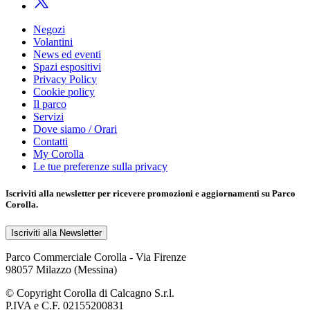
Negozi
Volantini
News ed eventi
Spazi espositivi
Privacy Policy
Cookie policy
Il parco
Servizi
Dove siamo / Orari
Contatti
My Corolla
Le tue preferenze sulla privacy
Iscriviti alla
newsletter
per ricevere promozioni e aggiornamenti su Parco
Corolla.
Iscriviti alla Newsletter
Parco Commerciale Corolla - Via Firenze
98057 Milazzo (Messina)
© Copyright Corolla di Calcagno S.r.l.
P.IVA e C.F. 02155200831