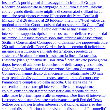
Insieme”. A pochi giorni dal passaggio del ciclone, il Gruppo
Radenza ha annunciato la campagna “La Sicilia si rialza. Insieme”,
coinvolgendo direttamente migliaia di consumatori siciliani tra cui
quelli che ogni giorno varcano l’Ipercoop del Parco Corolla di
Milazzo. Dal 26 gennaio al 28 febbraio, infatti, il 5% del valore dei
prodotti a marchio Coop acquistati dai possessori della Coop Card
nei punti vendita siciliani è stato destinato al finanziamento di
interventi di supporto, ripristino e ricostruzione delle aree colpite dal
maltempo. Le risorse raccolte sono state affidate all’Associazione
Siciliana Consumatori Consapevoli, organismo che rappresenta oltre
250 mila titolari della Coop Card e che ha il compito di individuare,
insieme alle istituzioni e agli enti del territorio, i progetti da
sostenere. Un aiuto che non ha aspettato la fine della raccolta.
L’aspetto più significativo dell’iniziativa è però arrivato pochi giorni
dopo. Invece di attendere la conclusione della campagna solidale,
Coop Gruppo Radenza e l’Associazione Siciliana Consumatori
Consapevoli hanno deciso di anticipare immediatamente 100 mila
euro, rendendo disponibili le risorse ancora prima di conoscere
l’ammontare complessivo della raccolta. Una scelta che ha
consentito di accelerare gli interventi nelle zone maggiormente
colpite, evitando che il tempo necessario alla raccolta dei fondi
rallentasse le prime risposte alle emergenze. Due linee di intervento.
Le risorse sono state destinate esclusivamente agli Enti del Terzo
Settore operanti nei territori interessati dal ciclone, attraverso due
strumenti distinti. Il primo ha previsto una disponibilità “a sportello”