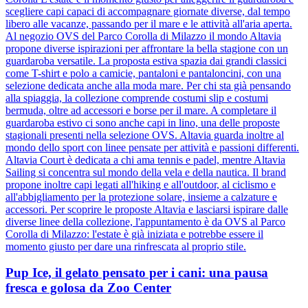
scegliere capi capaci di accompagnare giornate diverse, dal tempo
libero alle vacanze, passando per il mare e le attività all'aria aperta.
Al negozio OVS del Parco Corolla di Milazzo il mondo Altavia
propone diverse ispirazioni per affrontare la bella stagione con un
guardaroba versatile. La proposta estiva spazia dai grandi classici
come T-shirt e polo a camicie, pantaloni e pantaloncini, con una
selezione dedicata anche alla moda mare. Per chi sta già pensando
alla spiaggia, la collezione comprende costumi slip e costumi
bermuda, oltre ad accessori e borse per il mare. A completare il
guardaroba estivo ci sono anche capi in lino, una delle proposte
stagionali presenti nella selezione OVS. Altavia guarda inoltre al
mondo dello sport con linee pensate per attività e passioni differenti.
Altavia Court è dedicata a chi ama tennis e padel, mentre Altavia
Sailing si concentra sul mondo della vela e della nautica. Il brand
propone inoltre capi legati all'hiking e all'outdoor, al ciclismo e
all'abbigliamento per la protezione solare, insieme a calzature e
accessori. Per scoprire le proposte Altavia e lasciarsi ispirare dalle
diverse linee della collezione, l'appuntamento è da OVS al Parco
Corolla di Milazzo: l'estate è già iniziata e potrebbe essere il
momento giusto per dare una rinfrescata al proprio stile.
Pup Ice, il gelato pensato per i cani: una pausa
fresca e golosa da Zoo Center