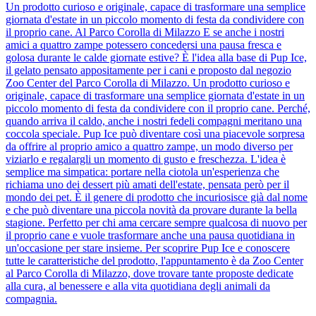
Un prodotto curioso e originale, capace di trasformare una semplice
giornata d'estate in un piccolo momento di festa da condividere con
il proprio cane. Al Parco Corolla di Milazzo E se anche i nostri
amici a quattro zampe potessero concedersi una pausa fresca e
golosa durante le calde giornate estive? È l'idea alla base di Pup Ice,
il gelato pensato appositamente per i cani e proposto dal negozio
Zoo Center del Parco Corolla di Milazzo. Un prodotto curioso e
originale, capace di trasformare una semplice giornata d'estate in un
piccolo momento di festa da condividere con il proprio cane. Perché,
quando arriva il caldo, anche i nostri fedeli compagni meritano una
coccola speciale. Pup Ice può diventare così una piacevole sorpresa
da offrire al proprio amico a quattro zampe, un modo diverso per
viziarlo e regalargli un momento di gusto e freschezza. L'idea è
semplice ma simpatica: portare nella ciotola un'esperienza che
richiama uno dei dessert più amati dell'estate, pensata però per il
mondo dei pet. È il genere di prodotto che incuriosisce già dal nome
e che può diventare una piccola novità da provare durante la bella
stagione. Perfetto per chi ama cercare sempre qualcosa di nuovo per
il proprio cane e vuole trasformare anche una pausa quotidiana in
un'occasione per stare insieme. Per scoprire Pup Ice e conoscere
tutte le caratteristiche del prodotto, l'appuntamento è da Zoo Center
al Parco Corolla di Milazzo, dove trovare tante proposte dedicate
alla cura, al benessere e alla vita quotidiana degli animali da
compagnia.