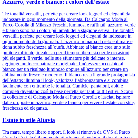
Azzurro, verde e bianco: i colori dell’estate
Tre tonalità versatili, perfette per creare look leggeri ed eleganti da
indossare in ogni momento della giornata. Da Calcagno Moda al
Parco Corolla di Milazzo Freschi, luminosi e raffinati, azzurro, verde
e bianco sono tra i colori più amati della stagione estiva. Tre tonalità
versatili, perfette per creare look leggeri ed eleganti da indossare in
ogni momento della giornata. L’azzurro richiama il cielo e il mare e
dona subito freschezza all’outfit. Abbinato al bianco crea uno stile
pulito e raffinato, ideale sia per il tempo libero sia per le occasioni
più eleganti. Il verde, nelle sue sfumature più delicate o intense,
aggiunge un tocco naturale e originale. Può essere accostato al
bianco per un risultato luminoso oppure all’azzurro per creare un
abbinamento fresco e moderno. Il bianco resta il grande protagonista
dell’estate: illumina il look, valorizza l’abbronzatura e si combina
facilmente con entrambe le tonalità. Camicie, pantaloni, abiti e
completi diventano così la base perfetta per tanti outfit estivi. Scopri
la collezione di Calcagno Moda al Parco Corolla e lasciati ispirare
dalle proposte in azzurro, verde e bianco per vivere l’estate con stile,
freschezza ed eleganza.
Estate in stile Altavia
Tra mare, tempo libero e sport, il look si rinnova da OVS al Parco
Corolla L'estate è il momento giusto per alleggerire il guardaroba e