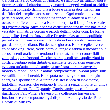
Carpisa del Parco Corolla di Milazzo, è l’incontro tra funzionalità e
ricerca estetica. Ispirazioni utility, materiali leggeri, volumi morbidi e
dettagli a contrasto danno vita a borse e zaini pratici, ma lontani
dall’idea del semplice accessorio tecnico. Ogni modello diventa
parte del look, con una personalità capace di adattarsi a stili e
occasioni differenti. La linea Naomi interpreta il lato più essenziale
di Dynamic.Nero, oliva e sabbia costruiscono una palette naturale e
versatile, animata da cordini e piccoli dettagli color ocra. Le forme
sono pulite, i volumi funzionali e l’estetica rilassata: un equilibrio
pensato per chi ama accessori facili da indossare e da inserire nel
guardaroba quotidiano. Più decisa e giocosa, Babe sceglie invece il
color blocking. Nero, verde petrolio, fango e sabbia si incontrano in
accostamenti grafici che rendono immediatamente riconoscibili
zaini, shopper e borsoni. Tasche esterne, coulisse e applicazioni in
corda diventano segni distintivi, mentre le proporzioni generose
evocano un’attitudine dinamica, a metà strada tra urbanwear e
mondo outdoor. Sono due anime complementari: Naomi punta sulla
versatilità dei toni neutri, Babe porta nella stagione una nota più
energica e sperimentale. A unirle è la stessa idea di movimento,
tradotta in accessori che seguono la giornata senza imporre un’unica
occasione d’uso. Con Dynamic, Carpisa anticipa così il nuovo
guardaroba Fall/Winter attraverso una collezione trasversale,
funzionale e contemporanea, già disponibile al negozio del Parco
Corolla di Milazzo.