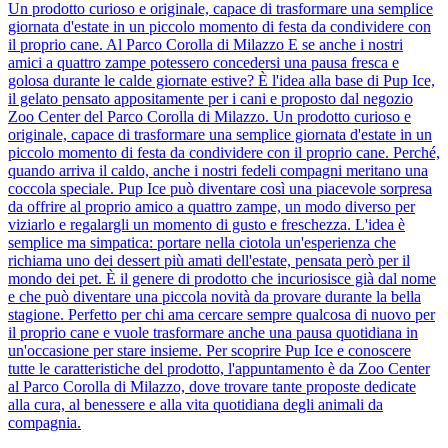
Un prodotto curioso e originale, capace di trasformare una semplice
giornata d'estate in un piccolo momento di festa da condividere con
il proprio cane. Al Parco Corolla di Milazzo E se anche i nostri
amici a quattro zampe potessero concedersi una pausa fresca e
golosa durante le calde giornate estive? È l'idea alla base di Pup Ice,
il gelato pensato appositamente per i cani e proposto dal negozio
Zoo Center del Parco Corolla di Milazzo. Un prodotto curioso e
originale, capace di trasformare una semplice giornata d'estate in un
piccolo momento di festa da condividere con il proprio cane. Perché,
quando arriva il caldo, anche i nostri fedeli compagni meritano una
coccola speciale. Pup Ice può diventare così una piacevole sorpresa
da offrire al proprio amico a quattro zampe, un modo diverso per
viziarlo e regalargli un momento di gusto e freschezza. L'idea è
semplice ma simpatica: portare nella ciotola un'esperienza che
richiama uno dei dessert più amati dell'estate, pensata però per il
mondo dei pet. È il genere di prodotto che incuriosisce già dal nome
e che può diventare una piccola novità da provare durante la bella
stagione. Perfetto per chi ama cercare sempre qualcosa di nuovo per
il proprio cane e vuole trasformare anche una pausa quotidiana in
un'occasione per stare insieme. Per scoprire Pup Ice e conoscere
tutte le caratteristiche del prodotto, l'appuntamento è da Zoo Center
al Parco Corolla di Milazzo, dove trovare tante proposte dedicate
alla cura, al benessere e alla vita quotidiana degli animali da
compagnia.