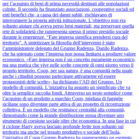
per l’acquisto di beni di prima necessità destinati alle popolazioni
colpite. Il secondo ha finanziato associazioni, cooperative sociali ed
enti benefici che, a causa dei danni subiti, rischiavano di
interrompere la propria attività istituzionale. L’obiettivo non era
soltanto aiutare chi aveva perso beni materiali, ma preservare quella
rete di solidarietà che rappresenta spesso il primo presidio sociale
durante le emergenze. “Fare impresa significa prendersi cura del
territorio”. A sintetizzare la filosofia dell’intervento è stato
l’amministratore delegato del Gruppo Radenza, Danilo Radenza,
che ha spiegato come l’impresa non possa limitarsi a produrre valore
economico. «Fare impresa non è un concetto puramente economico,
ma una pratica che vive nelle scelte concrete di ogni giorno verso il
proprio territorio. Coop, per sua natura, è una comunità nella quale
anche i cittadini possono partecipare attivamente ed essere
protagonisti delle scelte», ha dichiarato l’AD del Gruppo. Un
modello di comunità. L’iniziativa ha assunto un significato che va
oltre la semplice raccolta fondi. Attraverso un gesto semplice come
l’acquisto di un prodotto a marchio Coop, migliaia di famiglie
siciliane sono diventate parte attiva di un progetto di ricostruzione
collettiva. È un modello che restituisce centralità alla comunità,
dimostrando come la grande distribuzione possa diventare uno
strumento di coesione sociale oltre che economica. In una fase in cui
il ciclone Harry aveva lasciato profonde ferite non soltanto sul
territorio ma anche nel tessuto produttivo e sociale dell’Isola,
l’iniziativa di Coop Gruppo Radenza ha rappresentato un esempio