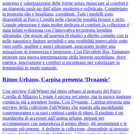
sostegno e valorizzazione delle forme senza rinunciare al comfort e
un triangolo push-up dall’allure moderna e sofisticata. Completano
la proposta slip e brasiliana, coordinati. Tutti i modelli sono
disponibili al Parco Corolla nelle classiche tonalità bronze e nero.
Grande attenzione è stata inoltre dedicata al comfort: la collezione è
stata infatti sviluppata con l’innovativa tecnologia bonding
ultrapiatta, che grazie all’assenza di elastici a diretto contatto con la
pelle garantisce finiture invisibili e una vestibilità impeccabile sotto
ogni outfit, spalline e ganci ultrapiatti, assicurano inoltre una
sensazione di leggerezza e benessere. Con Décolleté Bra, Yamamay
propone una nuova interpretazione della lingerie quotidiana, dove
estetica, innovazione e comfort si incontrano per valorizzare la
femminilità in modo naturale.
Ritmo Urbano, Carpisa presenta ‘Dynamic’
Una preview Fall/Winter dal ritmo urbano al negozio del Parco
Corolla di Milazzo L’estate è ancora nel pieno, ma la nuova stagione
comincia già a prendere forma. Con Dynamic, Carpisa presenta una
preview della collezione Fall/Winter che guarda alla quotidianità
contemporanea e ai suoi continui cambi di ritmo. Il risultato è un
guardaroba di accessori dall’anima urbana, pensati per
accompagnare con naturalezza il tempo libero, gli spostamenti e le
giornate più intense. A definire la collezione, disponibile al negozio