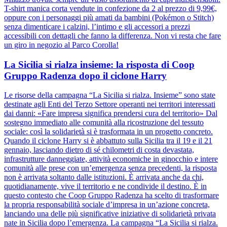
T-shirt manica corta vendute in confezione da 2 al prezzo di 9,99€,
oppure con i personaggi più amati da bambini (Pokémon o Stitch)
senza dimenticare i calzini, l’intimo e gli accessori a prezzi
accessibili con dettagli che fanno la differenza. Non vi resta che fare
un giro in negozio al Parco Corolla!
La Sicilia si rialza insieme: la risposta di Coop
Gruppo Radenza dopo il ciclone Harry
Le risorse della campagna “La Sicilia si rialza. Insieme” sono state
destinate agli Enti del Terzo Settore operanti nei territori interessati
dai danni: «Fare impresa significa prendersi cura del territorio» Dal
sostegno immediato alle comunità alla ricostruzione del tessuto
sociale: così la solidarietà si è trasformata in un progetto concreto.
Quando il ciclone Harry si è abbattuto sulla Sicilia tra il 19 e il 21
gennaio, lasciando dietro di sé chilometri di costa devastata,
infrastrutture danneggiate, attività economiche in ginocchio e intere
comunità alle prese con un’emergenza senza precedenti, la risposta
non è arrivata soltanto dalle istituzioni. È arrivata anche da chi,
quotidianamente, vive il territorio e ne condivide il destino. È in
questo contesto che Coop Gruppo Radenza ha scelto di trasformare
la propria responsabilità sociale d’impresa in un’azione concreta,
lanciando una delle più significative iniziative di solidarietà privata
nate in Sicilia dopo l’emergenza. La campagna “La Sicilia si rialza.