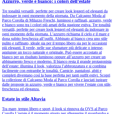
Azzurro, verde e bianco: i colori dell’estate
Tre tonalità versatili, perfette per creare look leggeri ed eleganti da
indossare in ogni momento della giornata. Da Calcagno Moda al
Parco Corolla di Milazzo Freschi, luminosi e raffinati, azzurro, verde
e bianco sono tra i colori più amati della stagione estiva. Tre tonalità
versatili, perfette per creare look leggeri ed eleganti da indossare in
ogni momento della giornata. L’azzurro richiama il cielo e il mare e
dona subito freschezza all’outfit. Abbinato al bianco crea uno stile
pulito e raffinato, ideale sia per il tempo libero sia per le occasioni
più eleganti. Il verde, nelle sue sfumature più delicate o intense,
aggiunge un tocco naturale e originale. Può essere accostato al
bianco per un risultato luminoso oppure all’azzurro per creare un
abbinamento fresco e moderno. Il bianco resta il grande protagonista
dell’estate: illumina il look, valorizza l’abbronzatura e si combina
facilmente con entrambe le tonalità. Camicie, pantaloni, abiti e
completi diventano così la base perfetta per tanti outfit estivi. Scopri
la collezione di Calcagno Moda al Parco Corolla e lasciati ispirare
dalle proposte in azzurro, verde e bianco per vivere l’estate con stile,
freschezza ed eleganza.
Estate in stile Altavia
Tra mare, tempo libero e sport, il look si rinnova da OVS al Parco
Corolla L'estate è il momento giusto per alleggerire il guardaroba e