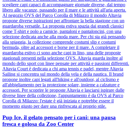
scegliere capi capaci di accompagnare giornate diverse, dal tempo
libero alle vacanze, passando per il mare e le attività all'aria aperta.
Al negozio OVS del Parco Corolla di Milazzo il mondo Altavia
propone diverse ispirazioni per affrontare la bella stagione con un
guardaroba versatile. La proposta estiva spazia dai grandi classici
come T-shirt e polo a camicie, pantaloni e pantaloncini, con una
selezione dedicata anche alla moda mare. Per chi sta già pensando
alla spiaggia, la collezione comprende costumi slip e costumi
bermuda, oltre ad accessori e borse per il mare. A completare il
guardaroba estivo ci sono anche capi in lino, una delle proposte
stagionali presenti nella selezione OVS. Altavia guarda inoltre al
mondo dello sport con linee pensate per attività e passioni differenti.
Altavia Court è dedicata a chi ama tennis e padel, mentre Altavia
Sailing si concentra sul mondo della vela e della nautica. Il brand
propone inoltre capi legati all'hiking e all'outdoor, al ciclismo e
all'abbigliamento per la protezione solare, insieme a calzature e
accessori. Per scoprire le proposte Altavia e lasciarsi ispirare dalle
diverse linee della collezione, l'appuntamento è da OVS al Parco
Corolla di Milazzo: l'estate è già iniziata e potrebbe essere il
momento giusto per dare una rinfrescata al proprio stile.
Pup Ice, il gelato pensato per i cani: una pausa
fresca e golosa da Zoo Center