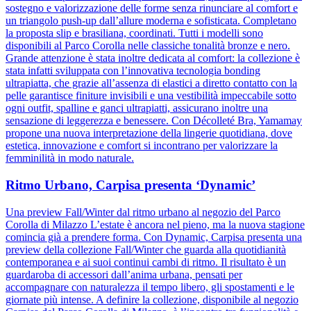
sostegno e valorizzazione delle forme senza rinunciare al comfort e
un triangolo push-up dall’allure moderna e sofisticata. Completano
la proposta slip e brasiliana, coordinati. Tutti i modelli sono
disponibili al Parco Corolla nelle classiche tonalità bronze e nero.
Grande attenzione è stata inoltre dedicata al comfort: la collezione è
stata infatti sviluppata con l’innovativa tecnologia bonding
ultrapiatta, che grazie all’assenza di elastici a diretto contatto con la
pelle garantisce finiture invisibili e una vestibilità impeccabile sotto
ogni outfit, spalline e ganci ultrapiatti, assicurano inoltre una
sensazione di leggerezza e benessere. Con Décolleté Bra, Yamamay
propone una nuova interpretazione della lingerie quotidiana, dove
estetica, innovazione e comfort si incontrano per valorizzare la
femminilità in modo naturale.
Ritmo Urbano, Carpisa presenta ‘Dynamic’
Una preview Fall/Winter dal ritmo urbano al negozio del Parco
Corolla di Milazzo L’estate è ancora nel pieno, ma la nuova stagione
comincia già a prendere forma. Con Dynamic, Carpisa presenta una
preview della collezione Fall/Winter che guarda alla quotidianità
contemporanea e ai suoi continui cambi di ritmo. Il risultato è un
guardaroba di accessori dall’anima urbana, pensati per
accompagnare con naturalezza il tempo libero, gli spostamenti e le
giornate più intense. A definire la collezione, disponibile al negozio