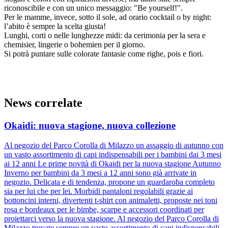
riconoscibile e con un unico messaggio: "Be yourself!".
Per le mamme, invece, sotto il sole, ad orario cocktail o by night:
l’abito è sempre la scelta giusta!
Lunghi, corti o nelle lunghezze midi: da cerimonia per la sera e
chemisier, lingerie o bohemien per il giorno.
Si potrà puntare sulle colorate fantasie come righe, pois e fiori.
News correlate
Okaidi: nuova stagione, nuova collezione
Al negozio del Parco Corolla di Milazzo un assaggio di autunno con
un vasto assortimento di capi indispensabili per i bambini dai 3 mesi
ai 12 anni Le prime novità di Okaidi per la nuova stagione Autunno
Inverno per bambini da 3 mesi a 12 anni sono già arrivate in
negozio. Delicata e di tendenza, propone un guardaroba completo
sia per lui che per lei. Morbidi pantaloni regolabili grazie ai
bottoncini interni, divertenti t-shirt con animaletti, proposte nei toni
rosa e bordeaux per le bimbe, scarpe e accessori coordinati per
proiettarci verso la nuova stagione. Al negozio del Parco Corolla di
Milazzo trovate sempre un vasto assortimento di capi indispensabili.