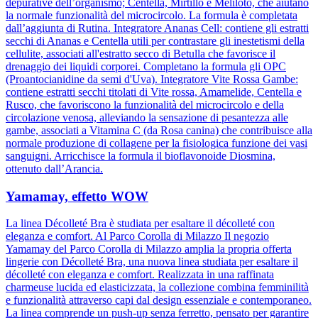
depurative dell’organismo; Centella, Mirtillo e Meliloto, che aiutano
la normale funzionalità del microcircolo. La formula è completata
dall’aggiunta di Rutina. Integratore Ananas Cell: contiene gli estratti
secchi di Ananas e Centella utili per contrastare gli inestetismi della
cellulite, associati all'estratto secco di Betulla che favorisce il
drenaggio dei liquidi corporei. Completano la formula gli OPC
(Proantocianidine da semi d'Uva). Integratore Vite Rossa Gambe:
contiene estratti secchi titolati di Vite rossa, Amamelide, Centella e
Rusco, che favoriscono la funzionalità del microcircolo e della
circolazione venosa, alleviando la sensazione di pesantezza alle
gambe, associati a Vitamina C (da Rosa canina) che contribuisce alla
normale produzione di collagene per la fisiologica funzione dei vasi
sanguigni. Arricchisce la formula il bioflavonoide Diosmina,
ottenuto dall’Arancia.
Yamamay, effetto WOW
La linea Décolleté Bra è studiata per esaltare il décolleté con
eleganza e comfort. Al Parco Corolla di Milazzo Il negozio
Yamamay del Parco Corolla di Milazzo amplia la propria offerta
lingerie con Décolleté Bra, una nuova linea studiata per esaltare il
décolleté con eleganza e comfort. Realizzata in una raffinata
charmeuse lucida ed elasticizzata, la collezione combina femminilità
e funzionalità attraverso capi dal design essenziale e contemporaneo.
La linea comprende un push-up senza ferretto, pensato per garantire