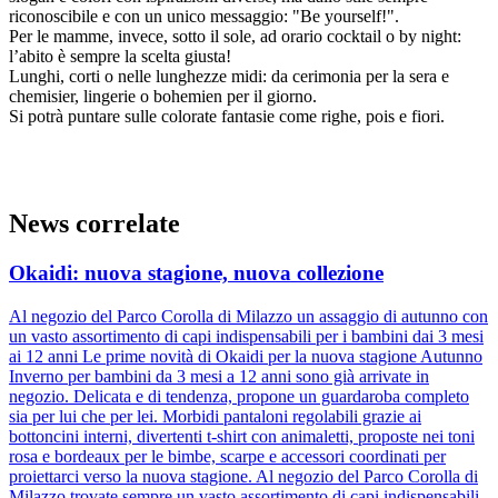
riconoscibile e con un unico messaggio: "Be yourself!".
Per le mamme, invece, sotto il sole, ad orario cocktail o by night:
l’abito è sempre la scelta giusta!
Lunghi, corti o nelle lunghezze midi: da cerimonia per la sera e
chemisier, lingerie o bohemien per il giorno.
Si potrà puntare sulle colorate fantasie come righe, pois e fiori.
News correlate
Okaidi: nuova stagione, nuova collezione
Al negozio del Parco Corolla di Milazzo un assaggio di autunno con
un vasto assortimento di capi indispensabili per i bambini dai 3 mesi
ai 12 anni Le prime novità di Okaidi per la nuova stagione Autunno
Inverno per bambini da 3 mesi a 12 anni sono già arrivate in
negozio. Delicata e di tendenza, propone un guardaroba completo
sia per lui che per lei. Morbidi pantaloni regolabili grazie ai
bottoncini interni, divertenti t-shirt con animaletti, proposte nei toni
rosa e bordeaux per le bimbe, scarpe e accessori coordinati per
proiettarci verso la nuova stagione. Al negozio del Parco Corolla di
Milazzo trovate sempre un vasto assortimento di capi indispensabili.