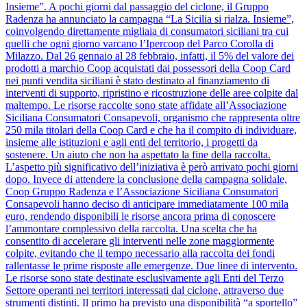
Insieme”. A pochi giorni dal passaggio del ciclone, il Gruppo
Radenza ha annunciato la campagna “La Sicilia si rialza. Insieme”,
coinvolgendo direttamente migliaia di consumatori siciliani tra cui
quelli che ogni giorno varcano l’Ipercoop del Parco Corolla di
Milazzo. Dal 26 gennaio al 28 febbraio, infatti, il 5% del valore dei
prodotti a marchio Coop acquistati dai possessori della Coop Card
nei punti vendita siciliani è stato destinato al finanziamento di
interventi di supporto, ripristino e ricostruzione delle aree colpite dal
maltempo. Le risorse raccolte sono state affidate all’Associazione
Siciliana Consumatori Consapevoli, organismo che rappresenta oltre
250 mila titolari della Coop Card e che ha il compito di individuare,
insieme alle istituzioni e agli enti del territorio, i progetti da
sostenere. Un aiuto che non ha aspettato la fine della raccolta.
L’aspetto più significativo dell’iniziativa è però arrivato pochi giorni
dopo. Invece di attendere la conclusione della campagna solidale,
Coop Gruppo Radenza e l’Associazione Siciliana Consumatori
Consapevoli hanno deciso di anticipare immediatamente 100 mila
euro, rendendo disponibili le risorse ancora prima di conoscere
l’ammontare complessivo della raccolta. Una scelta che ha
consentito di accelerare gli interventi nelle zone maggiormente
colpite, evitando che il tempo necessario alla raccolta dei fondi
rallentasse le prime risposte alle emergenze. Due linee di intervento.
Le risorse sono state destinate esclusivamente agli Enti del Terzo
Settore operanti nei territori interessati dal ciclone, attraverso due
strumenti distinti. Il primo ha previsto una disponibilità “a sportello”