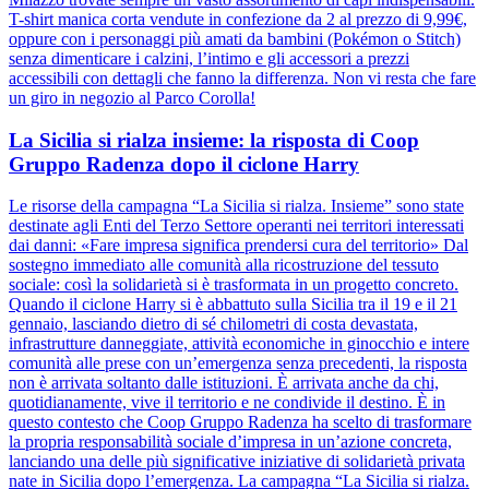
T-shirt manica corta vendute in confezione da 2 al prezzo di 9,99€,
oppure con i personaggi più amati da bambini (Pokémon o Stitch)
senza dimenticare i calzini, l’intimo e gli accessori a prezzi
accessibili con dettagli che fanno la differenza. Non vi resta che fare
un giro in negozio al Parco Corolla!
La Sicilia si rialza insieme: la risposta di Coop
Gruppo Radenza dopo il ciclone Harry
Le risorse della campagna “La Sicilia si rialza. Insieme” sono state
destinate agli Enti del Terzo Settore operanti nei territori interessati
dai danni: «Fare impresa significa prendersi cura del territorio» Dal
sostegno immediato alle comunità alla ricostruzione del tessuto
sociale: così la solidarietà si è trasformata in un progetto concreto.
Quando il ciclone Harry si è abbattuto sulla Sicilia tra il 19 e il 21
gennaio, lasciando dietro di sé chilometri di costa devastata,
infrastrutture danneggiate, attività economiche in ginocchio e intere
comunità alle prese con un’emergenza senza precedenti, la risposta
non è arrivata soltanto dalle istituzioni. È arrivata anche da chi,
quotidianamente, vive il territorio e ne condivide il destino. È in
questo contesto che Coop Gruppo Radenza ha scelto di trasformare
la propria responsabilità sociale d’impresa in un’azione concreta,
lanciando una delle più significative iniziative di solidarietà privata
nate in Sicilia dopo l’emergenza. La campagna “La Sicilia si rialza.