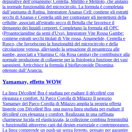
depurative dell’organismo; Centella, Mirtillo e Meliloto, che aiutano
la normale funzionalità del microcircolo. La formula è completata
dall’aggiunta di Rutina. Integratore Ananas Cell: contiene gli estratti
secchi di Ananas e Centella utili per contrastare gli inestetismi della
cellulite, associati all'estratto secco di Betulla che favorisce il
drenaggio dei liquidi corporei. Completano la formula gli OPC
(Proantocianidine da semi d'Uva). Integratore Vite Rossa Gambe:
contiene estratti secchi titolati di Vite rossa, Amamelide, Centella e
Rusco, che favoriscono la funzionalità del microcircolo e della
circolazione venosa, alleviando la sensazione di pesantezza alle
gambe, associati a Vitamina C (da Rosa canina) che contribuisce alla
normale produzione di collagene per la fisiologica funzione dei vasi
sanguigni. Arricchisce la formula il bioflavonoide Diosmina,
ottenuto dall’Arancia.
Yamamay, effetto WOW
La linea Décolleté Bra è studiata per esaltare il décolleté con
eleganza e comfort. Al Parco Corolla di Milazzo Il negozio
Yamamay del Parco Corolla di Milazzo amplia la propria offerta
lingerie con Décolleté Bra, una nuova linea studiata per esaltare il
décolleté con eleganza e comfort. Realizzata in una raffinata
charmeuse lucida ed elasticizzata, la collezione combina femminilità
e funzionalità attraverso capi dal design essenziale e contemporaneo.
La linea comprende un push-up senza ferretto, pensato per garantire