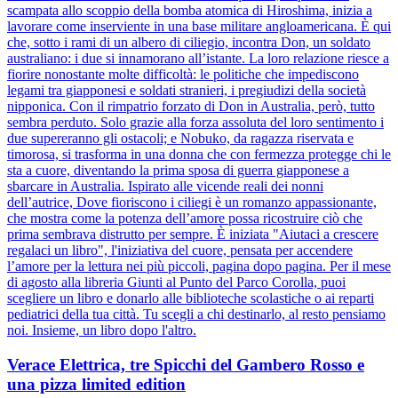
scampata allo scoppio della bomba atomica di Hiroshima, inizia a
lavorare come inserviente in una base militare angloamericana. È qui
che, sotto i rami di un albero di ciliegio, incontra Don, un soldato
australiano: i due si innamorano all’istante. La loro relazione riesce a
fiorire nonostante molte difficoltà: le politiche che impediscono
legami tra giapponesi e soldati stranieri, i pregiudizi della società
nipponica. Con il rimpatrio forzato di Don in Australia, però, tutto
sembra perduto. Solo grazie alla forza assoluta del loro sentimento i
due supereranno gli ostacoli; e Nobuko, da ragazza riservata e
timorosa, si trasforma in una donna che con fermezza protegge chi le
sta a cuore, diventando la prima sposa di guerra giapponese a
sbarcare in Australia. Ispirato alle vicende reali dei nonni
dell’autrice, Dove fioriscono i ciliegi è un romanzo appassionante,
che mostra come la potenza dell’amore possa ricostruire ciò che
prima sembrava distrutto per sempre. È iniziata "Aiutaci a crescere
regalaci un libro", l'iniziativa del cuore, pensata per accendere
l’amore per la lettura nei più piccoli, pagina dopo pagina. Per il mese
di agosto alla libreria Giunti al Punto del Parco Corolla, puoi
scegliere un libro e donarlo alle biblioteche scolastiche o ai reparti
pediatrici della tua città. Tu scegli a chi destinarlo, al resto pensiamo
noi. Insieme, un libro dopo l'altro.
Verace Elettrica, tre Spicchi del Gambero Rosso e
una pizza limited edition