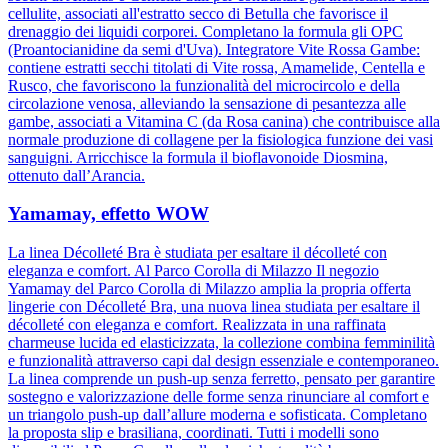
cellulite, associati all'estratto secco di Betulla che favorisce il
drenaggio dei liquidi corporei. Completano la formula gli OPC
(Proantocianidine da semi d'Uva). Integratore Vite Rossa Gambe:
contiene estratti secchi titolati di Vite rossa, Amamelide, Centella e
Rusco, che favoriscono la funzionalità del microcircolo e della
circolazione venosa, alleviando la sensazione di pesantezza alle
gambe, associati a Vitamina C (da Rosa canina) che contribuisce alla
normale produzione di collagene per la fisiologica funzione dei vasi
sanguigni. Arricchisce la formula il bioflavonoide Diosmina,
ottenuto dall’Arancia.
Yamamay, effetto WOW
La linea Décolleté Bra è studiata per esaltare il décolleté con
eleganza e comfort. Al Parco Corolla di Milazzo Il negozio
Yamamay del Parco Corolla di Milazzo amplia la propria offerta
lingerie con Décolleté Bra, una nuova linea studiata per esaltare il
décolleté con eleganza e comfort. Realizzata in una raffinata
charmeuse lucida ed elasticizzata, la collezione combina femminilità
e funzionalità attraverso capi dal design essenziale e contemporaneo.
La linea comprende un push-up senza ferretto, pensato per garantire
sostegno e valorizzazione delle forme senza rinunciare al comfort e
un triangolo push-up dall’allure moderna e sofisticata. Completano
la proposta slip e brasiliana, coordinati. Tutti i modelli sono