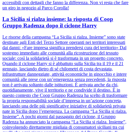
accessibili con dettagli che fanno la differenza. Non vi resta che fare
un giro in negozio al Parco Corolla!
La Sicilia si rialza insieme: la risposta di Coop
Gruppo Radenza dopo il ciclone Harry
Le risorse della campagna “La Sicilia si rialza. Insieme” sono state
destinate agli Enti del Terzo Settore operanti nei territori interessati
dai danni: «Fare impresa significa prendersi cura del territorio» Dal
sostegno immediato alle comunità alla ricostruzione del tessuto
sociale: così la solidarietà si è trasformata in un progetto concreto.
Quando il ciclone Harry si è abbattuto sulla Sicilia tra il 19 e il 21
gennaio, lasciando dietro di sé chilometri di costa devastata,
infrastrutture danneggiate, attività economiche in ginocchio e intere
comunità alle prese con un’emergenza senza precedenti, la risposta
non è arrivata soltanto dalle istituzioni. È arrivata anche da chi,
quotidianamente, vive il territorio e ne condivide il destino. È in
questo contesto che Coop Gruppo Radenza ha scelto di trasformare
la propria responsabilità sociale d’impresa in un’azione concreta,
lanciando una delle più significative iniziative di solidarietà privata
nate in Sicilia dopo l’emergenza. La campagna “La Sicilia si rialza.
Insieme”. A pochi giorni dal passaggio del ciclone, il Gruppo
Radenza ha annunciato la campagna “La Sicilia si rialza. Insieme”,
coinvolgendo direttamente migliaia di consumatori siciliani tra cui