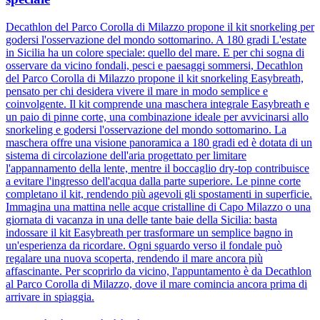
Decathlon del Parco Corolla di Milazzo propone il kit snorkeling per
godersi l'osservazione del mondo sottomarino. A 180 gradi L'estate
in Sicilia ha un colore speciale: quello del mare. E per chi sogna di
osservare da vicino fondali, pesci e paesaggi sommersi, Decathlon
del Parco Corolla di Milazzo propone il kit snorkeling Easybreath,
pensato per chi desidera vivere il mare in modo semplice e
coinvolgente. Il kit comprende una maschera integrale Easybreath e
un paio di pinne corte, una combinazione ideale per avvicinarsi allo
snorkeling e godersi l'osservazione del mondo sottomarino. La
maschera offre una visione panoramica a 180 gradi ed è dotata di un
sistema di circolazione dell'aria progettato per limitare
l'appannamento della lente, mentre il boccaglio dry-top contribuisce
a evitare l'ingresso dell'acqua dalla parte superiore. Le pinne corte
completano il kit, rendendo più agevoli gli spostamenti in superficie.
Immagina una mattina nelle acque cristalline di Capo Milazzo o una
giornata di vacanza in una delle tante baie della Sicilia: basta
indossare il kit Easybreath per trasformare un semplice bagno in
un'esperienza da ricordare. Ogni sguardo verso il fondale può
regalare una nuova scoperta, rendendo il mare ancora più
affascinante. Per scoprirlo da vicino, l'appuntamento è da Decathlon
al Parco Corolla di Milazzo, dove il mare comincia ancora prima di
arrivare in spiaggia.