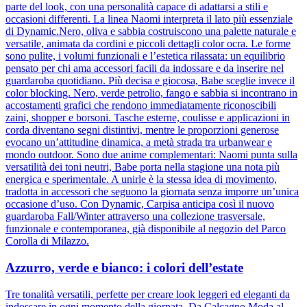
parte del look, con una personalità capace di adattarsi a stili e
occasioni differenti. La linea Naomi interpreta il lato più essenziale
di Dynamic.Nero, oliva e sabbia costruiscono una palette naturale e
versatile, animata da cordini e piccoli dettagli color ocra. Le forme
sono pulite, i volumi funzionali e l’estetica rilassata: un equilibrio
pensato per chi ama accessori facili da indossare e da inserire nel
guardaroba quotidiano. Più decisa e giocosa, Babe sceglie invece il
color blocking. Nero, verde petrolio, fango e sabbia si incontrano in
accostamenti grafici che rendono immediatamente riconoscibili
zaini, shopper e borsoni. Tasche esterne, coulisse e applicazioni in
corda diventano segni distintivi, mentre le proporzioni generose
evocano un’attitudine dinamica, a metà strada tra urbanwear e
mondo outdoor. Sono due anime complementari: Naomi punta sulla
versatilità dei toni neutri, Babe porta nella stagione una nota più
energica e sperimentale. A unirle è la stessa idea di movimento,
tradotta in accessori che seguono la giornata senza imporre un’unica
occasione d’uso. Con Dynamic, Carpisa anticipa così il nuovo
guardaroba Fall/Winter attraverso una collezione trasversale,
funzionale e contemporanea, già disponibile al negozio del Parco
Corolla di Milazzo.
Azzurro, verde e bianco: i colori dell’estate
Tre tonalità versatili, perfette per creare look leggeri ed eleganti da
indossare in ogni momento della giornata. Da Calcagno Moda al