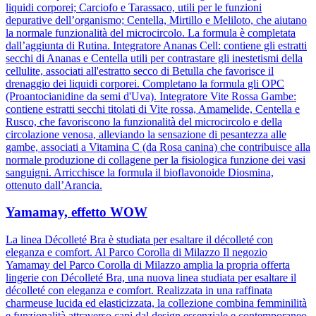
liquidi corporei; Carciofo e Tarassaco, utili per le funzioni
depurative dell’organismo; Centella, Mirtillo e Meliloto, che aiutano
la normale funzionalità del microcircolo. La formula è completata
dall’aggiunta di Rutina. Integratore Ananas Cell: contiene gli estratti
secchi di Ananas e Centella utili per contrastare gli inestetismi della
cellulite, associati all'estratto secco di Betulla che favorisce il
drenaggio dei liquidi corporei. Completano la formula gli OPC
(Proantocianidine da semi d'Uva). Integratore Vite Rossa Gambe:
contiene estratti secchi titolati di Vite rossa, Amamelide, Centella e
Rusco, che favoriscono la funzionalità del microcircolo e della
circolazione venosa, alleviando la sensazione di pesantezza alle
gambe, associati a Vitamina C (da Rosa canina) che contribuisce alla
normale produzione di collagene per la fisiologica funzione dei vasi
sanguigni. Arricchisce la formula il bioflavonoide Diosmina,
ottenuto dall’Arancia.
Yamamay, effetto WOW
La linea Décolleté Bra è studiata per esaltare il décolleté con
eleganza e comfort. Al Parco Corolla di Milazzo Il negozio
Yamamay del Parco Corolla di Milazzo amplia la propria offerta
lingerie con Décolleté Bra, una nuova linea studiata per esaltare il
décolleté con eleganza e comfort. Realizzata in una raffinata
charmeuse lucida ed elasticizzata, la collezione combina femminilità
e funzionalità attraverso capi dal design essenziale e contemporaneo.