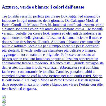
Azzurro, verde e bianco: i colori dell’estate
Tre tonalità versatili, perfette per creare look leggeri ed eleganti da
indossare in ogni momento della giornata. Da Calcagno Moda al
Parco Corolla di Milazzo Freschi, luminosi e raffinati, azzurro, verde
e bianco sono tra i colori più amati della stagione estiva. Tre tonalità
versatili, perfette per creare look leggeri ed eleganti da indossare in
ogni momento della giornata. L’azzurro richiama il cielo e il mare e
dona subito freschezza all’outfit. Abbinato al bianco crea uno stile
pulito e raffinato, ideale sia per il tempo libero sia per le occasioni
più eleganti. Il verde, nelle sue sfumature più delicate o intense,
aggiunge un tocco naturale e originale. Può essere accostato al
bianco per un risultato luminoso oppure all’azzurro per creare un
abbinamento fresco e moderno. Il bianco resta il grande protagonista
dell’estate: illumina il look, valorizza l’abbronzatura e si combina
facilmente con entrambe le tonalità. Camicie, pantaloni, abiti e
completi diventano così la base perfetta per tanti outfit estivi. Scopri
la collezione di Calcagno Moda al Parco Corolla e lasciati ispirare
dalle proposte in azzurro, verde e bianco per vivere l’estate con stile,
freschezza ed eleganza.