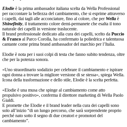
Elodie
è la prima ambassador italiana scelta da Wella Professional
per raccontare la bellezza del cambiamento, che si esprime attraverso
i capelli, dai tagli alle acconciature, fino al colore, che per
Wella
è
Shinefinity
, il trattamento colore demi-permanete che esalta il tono
naturale dei capelli in versione traslucente.
Il brand professionale dedicato alla cura dei capelli, scelto da
Puccio
& Franco
al Parco Corolla, ha confermato la poliedrica e talentuosa
cantante come prima brand ambassador del marchio per l’Italia.
Elodie è nota per i suoi colpi di testa che fanno subito tendenza, oltre
che per la potenza sonora.
«Uno straordinario sodalizio per celebrare il cambiamento e ispirare
ogni donna a trovare la migliore versione di se stessa», spiega Wella.
Icona della trasformazione e dello stile, Elodie è la scelta perfetta.
«Elodie è una musa che spinge al cambiamento come atto
propulsivo positivo», conferma il direttore marketing di Wella Paolo
Gialdi.
E promette che Elodie e il brand leader nella cura dei capelli sono
solo all’inizio “di un lungo percorso, che sarà sorprendente proprio
perché nato sotto il segno di due creatori e promotori del
cambiamento”.