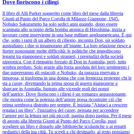
Dove fioriscono i ciliegi
Il libro di Alli Parker suggerito come libro del mese dalla libreria
Giunti al Punto del Parco Corolla di Milazzo Giappone, 1945.
Nobuko Sakuramoto ha solo sedici anni quando, dopo essere
scampata allo scoppio della bomba atomica di Hiroshima, inizia a
lavorare come inserviente in una base militare angloamericana. È qui
che, sotto i rami di un albero di ciliegio, incontra Don, un soldato
australiano: i due si innamorano all’istante. La loro relazione riesce a
fiorire nonostante molte difficoltà: le politiche che impediscono
legami tra giapponesi e soldati stranieri, i pregiudizi della società
nipponica. Con il rimpatrio forzato di Don in Australia, però, tutto
sembra perduto. Solo grazie alla forza assoluta del loro sentimento i
due supereranno gli ostacoli; e Nobuko, da ragazza riservata e
timorosa, si trasforma in una donna che con fermezza protegge chi le
sta a cuore, diventando la prima sposa di guerra giapponese a
sbarcare in Australia. Ispirato alle vicende reali dei nonni
dell’autrice, Dove fioriscono i ciliegi è un romanzo appassionante,
che mostra come la potenza dell’amore possa ricostruire ciò che
prima sembrava distrutto per sempre. È iniziata "Aiutaci a crescere
regalaci un libro", l'iniziativa del cuore, pensata per accendere
l’amore per la lettura nei più piccoli, pagina dopo pagina. Per il mese
di agosto alla libreria Giunti al Punto del Parco Corolla, puoi
scegliere un libro e donarlo alle biblioteche scolastiche o ai reparti
pediatrici della tua città. Tu scegli a chi destinarlo, al resto pensiamo