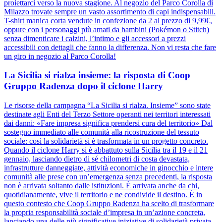
proiettarci verso la nuova stagione. Al negozio del Parco Corolla di
Milazzo trovate sempre un vasto assortimento di capi indispensabili.
T-shirt manica corta vendute in confezione da 2 al prezzo di 9,99€,
oppure con i personaggi più amati da bambini (Pokémon o Stitch)
senza dimenticare i calzini, l’intimo e gli accessori a prezzi
accessibili con dettagli che fanno la differenza. Non vi resta che fare
un giro in negozio al Parco Corolla!
La Sicilia si rialza insieme: la risposta di Coop
Gruppo Radenza dopo il ciclone Harry
Le risorse della campagna “La Sicilia si rialza. Insieme” sono state
destinate agli Enti del Terzo Settore operanti nei territori interessati
dai danni: «Fare impresa significa prendersi cura del territorio» Dal
sostegno immediato alle comunità alla ricostruzione del tessuto
sociale: così la solidarietà si è trasformata in un progetto concreto.
Quando il ciclone Harry si è abbattuto sulla Sicilia tra il 19 e il 21
gennaio, lasciando dietro di sé chilometri di costa devastata,
infrastrutture danneggiate, attività economiche in ginocchio e intere
comunità alle prese con un’emergenza senza precedenti, la risposta
non è arrivata soltanto dalle istituzioni. È arrivata anche da chi,
quotidianamente, vive il territorio e ne condivide il destino. È in
questo contesto che Coop Gruppo Radenza ha scelto di trasformare
la propria responsabilità sociale d’impresa in un’azione concreta,
lanciando una delle più significative iniziative di solidarietà privata