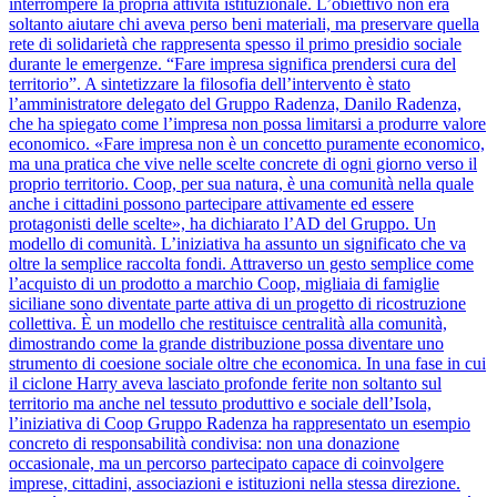
interrompere la propria attività istituzionale. L’obiettivo non era
soltanto aiutare chi aveva perso beni materiali, ma preservare quella
rete di solidarietà che rappresenta spesso il primo presidio sociale
durante le emergenze. “Fare impresa significa prendersi cura del
territorio”. A sintetizzare la filosofia dell’intervento è stato
l’amministratore delegato del Gruppo Radenza, Danilo Radenza,
che ha spiegato come l’impresa non possa limitarsi a produrre valore
economico. «Fare impresa non è un concetto puramente economico,
ma una pratica che vive nelle scelte concrete di ogni giorno verso il
proprio territorio. Coop, per sua natura, è una comunità nella quale
anche i cittadini possono partecipare attivamente ed essere
protagonisti delle scelte», ha dichiarato l’AD del Gruppo. Un
modello di comunità. L’iniziativa ha assunto un significato che va
oltre la semplice raccolta fondi. Attraverso un gesto semplice come
l’acquisto di un prodotto a marchio Coop, migliaia di famiglie
siciliane sono diventate parte attiva di un progetto di ricostruzione
collettiva. È un modello che restituisce centralità alla comunità,
dimostrando come la grande distribuzione possa diventare uno
strumento di coesione sociale oltre che economica. In una fase in cui
il ciclone Harry aveva lasciato profonde ferite non soltanto sul
territorio ma anche nel tessuto produttivo e sociale dell’Isola,
l’iniziativa di Coop Gruppo Radenza ha rappresentato un esempio
concreto di responsabilità condivisa: non una donazione
occasionale, ma un percorso partecipato capace di coinvolgere
imprese, cittadini, associazioni e istituzioni nella stessa direzione.