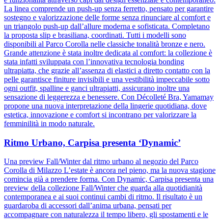
La linea comprende un push-up senza ferretto, pensato per garantire
sostegno e valorizzazione delle forme senza rinunciare al comfort e
un triangolo push-up dall’allure moderna e sofisticata. Completano
la proposta slip e brasiliana, coordinati. Tutti i modelli sono
disponibili al Parco Corolla nelle classiche tonalità bronze e nero.
Grande attenzione è stata inoltre dedicata al comfort: la collezione è
stata infatti sviluppata con l’innovativa tecnologia bonding
ultrapiatta, che grazie all’assenza di elastici a diretto contatto con la
pelle garantisce finiture invisibili e una vestibilità impeccabile sotto
ogni outfit, spalline e ganci ultrapiatti, assicurano inoltre una
sensazione di leggerezza e benessere. Con Décolleté Bra, Yamamay
propone una nuova interpretazione della lingerie quotidiana, dove
estetica, innovazione e comfort si incontrano per valorizzare la
femminilità in modo naturale.
Ritmo Urbano, Carpisa presenta ‘Dynamic’
Una preview Fall/Winter dal ritmo urbano al negozio del Parco
Corolla di Milazzo L’estate è ancora nel pieno, ma la nuova stagione
comincia già a prendere forma. Con Dynamic, Carpisa presenta una
preview della collezione Fall/Winter che guarda alla quotidianità
contemporanea e ai suoi continui cambi di ritmo. Il risultato è un
guardaroba di accessori dall’anima urbana, pensati per
accompagnare con naturalezza il tempo libero, gli spostamenti e le