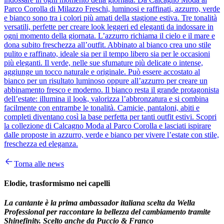
Parco Corolla di Milazzo Freschi, luminosi e raffinati, azzurro, verde
e bianco sono tra i colori più amati della stagione estiva. Tre tonalità
versatili, perfette per creare look leggeri ed eleganti da indossare in
ogni momento della giornata. L’azzurro richiama il cielo e il mare e
dona subito freschezza all’outfit. Abbinato al bianco crea uno stile
pulito e raffinato, ideale sia per il tempo libero sia per le occasioni
più eleganti. Il verde, nelle sue sfumature più delicate o intense,
aggiunge un tocco naturale e originale. Può essere accostato al
bianco per un risultato luminoso oppure all’azzurro per creare un
abbinamento fresco e moderno. Il bianco resta il grande protagonista
dell’estate: illumina il look, valorizza l’abbronzatura e si combina
facilmente con entrambe le tonalità. Camicie, pantaloni, abiti e
completi diventano così la base perfetta per tanti outfit estivi. Scopri
la collezione di Calcagno Moda al Parco Corolla e lasciati ispirare
dalle proposte in azzurro, verde e bianco per vivere l’estate con stile,
freschezza ed eleganza.
Torna alle news
Elodie, trasformismo nei capelli
La cantante è la prima ambassador italiana scelta da Wella
Professional per raccontare la bellezza del cambiamento tramite
Shinefinity.
Scelto anche da Puccio & Franco