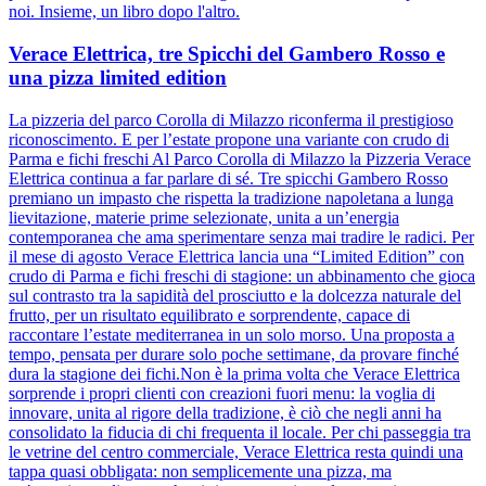
noi. Insieme, un libro dopo l'altro.
Verace Elettrica, tre Spicchi del Gambero Rosso e
una pizza limited edition
La pizzeria del parco Corolla di Milazzo riconferma il prestigioso
riconoscimento. E per l’estate propone una variante con crudo di
Parma e fichi freschi Al Parco Corolla di Milazzo la Pizzeria Verace
Elettrica continua a far parlare di sé. Tre spicchi Gambero Rosso
premiano un impasto che rispetta la tradizione napoletana a lunga
lievitazione, materie prime selezionate, unita a un’energia
contemporanea che ama sperimentare senza mai tradire le radici. Per
il mese di agosto Verace Elettrica lancia una “Limited Edition” con
crudo di Parma e fichi freschi di stagione: un abbinamento che gioca
sul contrasto tra la sapidità del prosciutto e la dolcezza naturale del
frutto, per un risultato equilibrato e sorprendente, capace di
raccontare l’estate mediterranea in un solo morso. Una proposta a
tempo, pensata per durare solo poche settimane, da provare finché
dura la stagione dei fichi.Non è la prima volta che Verace Elettrica
sorprende i propri clienti con creazioni fuori menu: la voglia di
innovare, unita al rigore della tradizione, è ciò che negli anni ha
consolidato la fiducia di chi frequenta il locale. Per chi passeggia tra
le vetrine del centro commerciale, Verace Elettrica resta quindi una
tappa quasi obbligata: non semplicemente una pizza, ma