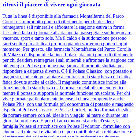
ritrovi il piacere di vivere ogni giornata
Tutta la linea è disponibile alla farmacia Montalfarma del Parco
Corolla. Un prodotto punto di riferimento per chi desidera
reintegrare i sali minerali e affrontare la stagione estiva in forma
L'estate è fatta di giornate all'aria aperta, passeggiate sul lungomare,
vacanze, sport e tanto sole. Ma il caldo e la sudorazione possono
farci sentire più affaticati proprio quando vorremmo goderci ogni
momento. Per questo, alla farmacia Montalfarma del Parco Corolla
di Milazzo è disponibile la linea Polase, da anni punto di riferimento
per chi desidera reintegrare i sali minerali e affrontare la stagione con
più energia. Polase propone una gamma di prodotti studiata per
rispondere a esigenze diverse. C'è il Polase Classico, con potassio e
magnesio, indicato per aiutare a contrastare la stanchezza e la fatica
fisica dovute anche al caldo. Il magnesio contribuisce inoltre alla
riduzione della stanchezza e al normale metabolismo energetico,
mentre il potassio supporta la normale funzione muscolare. Per chi
vive giornate particolarmente intense, la linea comprende anche
Polase Plus, con una formula più concentrata di potassio e magnesio
rispetto al Polase Classico, e Polase Pocket, pratico formato in stick
da portare sempre con sé, ideale in viaggio, al mare o durante una
giornata fuori casa. E per chi ama muoversi anche d'estate, la
famiglia Polase si arricchisce con Polase Hydration, formulato con
cinque sali minerali e vitamina C per contribuire alla reidratazione e