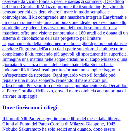
osservare da vicino fondali, pesci e paesaggi sommersi, Decathlon
del Parco Corolla di Milazzo propone il kit snorkeling Easybreath,
pensato per chi desidera vivere il mare in modo semplice e
coinvolgente. Il kit comprende una maschera integrale Easybreath e
un paio di pinne corte, una combinazione ideale per avvicinarsi allo
snorkeling e godersi l'osservazione del mondo sottomarino. La
maschera offre una visione panoramica a 180 gradi ed è dotata di un
sistema di circolazione dell'aria progettato per limitare
l'appannamento della lente, mentre il boccaglio dry-top contribuisce
a evitare l'ingresso dell'acqua dalla parte superiore. Le pinne corte
completano il kit, rendendo più agevoli gli spostamenti in superficie.
Immagina una mattina nelle acque cristalline di Capo Milazzo o una
giornata di vacanza in una delle tante baie della Sicilia: basta
indossare il kit Easybreath per trasformare un semplice bagno in
un'esperienza da ricordare. Ogni sguardo verso il fondale può
regalare una nuova scoperta, rendendo il mare ancora più
affascinante. Per scoprirlo da vicino, l'appuntamento è da Decathlon
al Parco Corolla di Milazzo, dove il mare comincia ancora prima di
arrivare in spiaggia.
Dove fioriscono i ciliegi
Il libro di Alli Parker suggerito come libro del mese dalla libreria
Giunti al Punto del Parco Corolla di Milazzo Giappone, 1945.
Nobuko Sakuramoto ha solo sedici anni quando, dopo essere