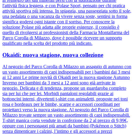
al reintegro dei sali minerali persi con la sudorazione durante
l'attività fisica leggera, e con Polase Sport, pensato per chi pratica
attività sportiva più intensa. In spiaggia, una passeggiata sotto il sole,
una pedalata o una vacanza da vivere senza soste, sentirsi in forma
significa godersi ogni istante con il sorriso. Per conoscere la
soluzione Polase più adatta alle proprie esigenze, il consiglio è
quello di rivolgersi ai professionisti della Farmacia Montalfarma del
Parco Corolla di Milazzo, dove è possibile ricevere un supporto
qualificato nella scelta del prodotto più indicato.
Okaidi: nuova stagione, nuova collezione
Al negozio del Parco Corolla di Milazzo un assaggio di autunno con
un vasto assortimento di capi indispensabili per i bambini dai 3 mesi
ai 12 anni Le prime novità di Okaidi per la nuova stagione Autunno
Inverno per bambini da 3 mesi a 12 anni sono già arrivate in
negozio. Delicata e di tendenza, propone un guardaroba completo
sia per lui che per lei. Morbidi pantaloni regolabili grazie ai
bottoncini interni, divertenti t-shirt con animaletti, proposte nei toni
rosa e bordeaux per le bimbe, scarpe e accessori coordinati per
proiettarci verso la nuova stagione. Al negozio del Parco Corolla di
Milazzo trovate sempre un vasto assortimento di capi indispensabili.
T-shirt manica corta vendute in confezione da 2 al prezzo di 9,99€,
oppure con i personaggi più amati da bambini (Pokémon o Stitch)
senza dimenticare i calzini, l’intimo e gli accessori a prezzi