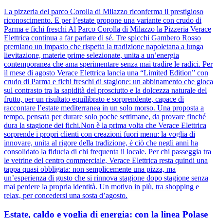
La pizzeria del parco Corolla di Milazzo riconferma il prestigioso
riconoscimento. E per l’estate propone una variante con crudo di
Parma e fichi freschi Al Parco Corolla di Milazzo la Pizzeria Verace
Elettrica continua a far parlare di sé. Tre spicchi Gambero Rosso
premiano un impasto che rispetta la tradizione napoletana a lunga
lievitazione, materie prime selezionate, unita a un’energia
contemporanea che ama sperimentare senza mai tradire le radici. Per
il mese di agosto Verace Elettrica lancia una “Limited Edition” con
crudo di Parma e fichi freschi di stagione: un abbinamento che gioca
sul contrasto tra la sapidità del prosciutto e la dolcezza naturale del
frutto, per un risultato equilibrato e sorprendente, capace di
raccontare l’estate mediterranea in un solo morso. Una proposta a
tempo, pensata per durare solo poche settimane, da provare finché
dura la stagione dei fichi.Non è la prima volta che Verace Elettrica
sorprende i propri clienti con creazioni fuori menu: la voglia di
innovare, unita al rigore della tradizione, è ciò che negli anni ha
consolidato la fiducia di chi frequenta il locale. Per chi passeggia tra
le vetrine del centro commerciale, Verace Elettrica resta quindi una
tappa quasi obbligata: non semplicemente una pizza, ma
un’esperienza di gusto che si rinnova stagione dopo stagione senza
mai perdere la propria identità. Un motivo in più, tra shopping e
relax, per concedersi una sosta d’agosto.
Estate, caldo e voglia di energia: con la linea Polase