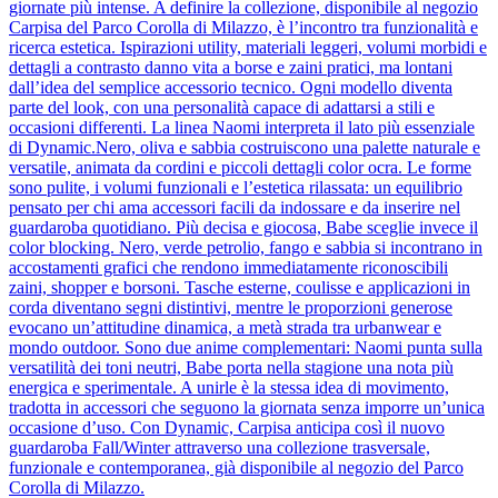
giornate più intense. A definire la collezione, disponibile al negozio
Carpisa del Parco Corolla di Milazzo, è l’incontro tra funzionalità e
ricerca estetica. Ispirazioni utility, materiali leggeri, volumi morbidi e
dettagli a contrasto danno vita a borse e zaini pratici, ma lontani
dall’idea del semplice accessorio tecnico. Ogni modello diventa
parte del look, con una personalità capace di adattarsi a stili e
occasioni differenti. La linea Naomi interpreta il lato più essenziale
di Dynamic.Nero, oliva e sabbia costruiscono una palette naturale e
versatile, animata da cordini e piccoli dettagli color ocra. Le forme
sono pulite, i volumi funzionali e l’estetica rilassata: un equilibrio
pensato per chi ama accessori facili da indossare e da inserire nel
guardaroba quotidiano. Più decisa e giocosa, Babe sceglie invece il
color blocking. Nero, verde petrolio, fango e sabbia si incontrano in
accostamenti grafici che rendono immediatamente riconoscibili
zaini, shopper e borsoni. Tasche esterne, coulisse e applicazioni in
corda diventano segni distintivi, mentre le proporzioni generose
evocano un’attitudine dinamica, a metà strada tra urbanwear e
mondo outdoor. Sono due anime complementari: Naomi punta sulla
versatilità dei toni neutri, Babe porta nella stagione una nota più
energica e sperimentale. A unirle è la stessa idea di movimento,
tradotta in accessori che seguono la giornata senza imporre un’unica
occasione d’uso. Con Dynamic, Carpisa anticipa così il nuovo
guardaroba Fall/Winter attraverso una collezione trasversale,
funzionale e contemporanea, già disponibile al negozio del Parco
Corolla di Milazzo.