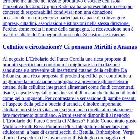
territorio ma anche nel tessuto produttivo e sociale dell’Isola,
l’iniziativa di Coop Gruppo Radenza ha rappresentato un esempio
concreto di responsabilità condivisa: non una donazione
occasionale, ma un percorso partecipato capace di coinvolgere
imprese, cittadini, associazioni e istituzioni nella stessa direzione.
Perché, come recita il nome della campagna, la ricostruzione non è
mai il risultato dell’impegno di uno solo. Si costruisce insieme.
Cellulite e circolazione? Ci pensano Mirtilli e Ananas
Al negozio L’Erbolario del Parco Corolla una ricca proposta di
prodotti specifici per contribuire a migliorare la circolazione
sanguigna e a prevenire gli inestetismi cutanei della cellulite Da
Erbamea, una ricca proposta di prodotti specifici per contribuire a
migliorare la circolazione sanguigna e a prevenire gli inestetismi
cutanei della cellulite: integratori alimentari come fluidi concentrati,
tisane, capsule vegetali o bustine solubili, ma anche trattamenti topici
come gel o unguenti. Per contrastare la sensazione di gambe pesanti
e l’aspetto della pelle a buccia d’arancia, è inoltre importante
adottare uno stile di vita sano, seguire una corretta alimentazione e
fare movimento quotidiano. Alcuni esempi disponibili al negozio
L’Erbolario del Parco Corolla di Milazzo? Fluido Concentrato gusto
Mirtillo e Frutti Rossi Puradren Plus: Integratore alimentare, con
edulcoranti, a base di estratti secchi di: Betulla, Orthosiphon, Verga
d’oro e Lespedeza che favoriscono il fisiologico drenaggio dei