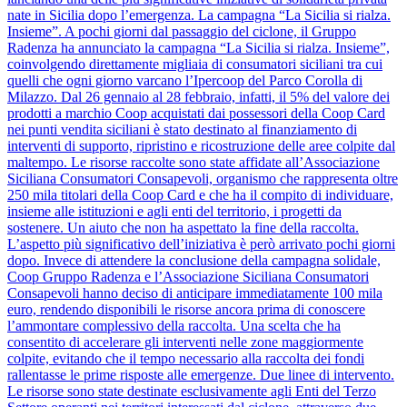
nate in Sicilia dopo l’emergenza. La campagna “La Sicilia si rialza.
Insieme”. A pochi giorni dal passaggio del ciclone, il Gruppo
Radenza ha annunciato la campagna “La Sicilia si rialza. Insieme”,
coinvolgendo direttamente migliaia di consumatori siciliani tra cui
quelli che ogni giorno varcano l’Ipercoop del Parco Corolla di
Milazzo. Dal 26 gennaio al 28 febbraio, infatti, il 5% del valore dei
prodotti a marchio Coop acquistati dai possessori della Coop Card
nei punti vendita siciliani è stato destinato al finanziamento di
interventi di supporto, ripristino e ricostruzione delle aree colpite dal
maltempo. Le risorse raccolte sono state affidate all’Associazione
Siciliana Consumatori Consapevoli, organismo che rappresenta oltre
250 mila titolari della Coop Card e che ha il compito di individuare,
insieme alle istituzioni e agli enti del territorio, i progetti da
sostenere. Un aiuto che non ha aspettato la fine della raccolta.
L’aspetto più significativo dell’iniziativa è però arrivato pochi giorni
dopo. Invece di attendere la conclusione della campagna solidale,
Coop Gruppo Radenza e l’Associazione Siciliana Consumatori
Consapevoli hanno deciso di anticipare immediatamente 100 mila
euro, rendendo disponibili le risorse ancora prima di conoscere
l’ammontare complessivo della raccolta. Una scelta che ha
consentito di accelerare gli interventi nelle zone maggiormente
colpite, evitando che il tempo necessario alla raccolta dei fondi
rallentasse le prime risposte alle emergenze. Due linee di intervento.
Le risorse sono state destinate esclusivamente agli Enti del Terzo