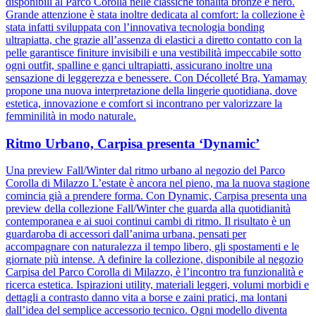
disponibili al Parco Corolla nelle classiche tonalità bronze e nero.
Grande attenzione è stata inoltre dedicata al comfort: la collezione è
stata infatti sviluppata con l’innovativa tecnologia bonding
ultrapiatta, che grazie all’assenza di elastici a diretto contatto con la
pelle garantisce finiture invisibili e una vestibilità impeccabile sotto
ogni outfit, spalline e ganci ultrapiatti, assicurano inoltre una
sensazione di leggerezza e benessere. Con Décolleté Bra, Yamamay
propone una nuova interpretazione della lingerie quotidiana, dove
estetica, innovazione e comfort si incontrano per valorizzare la
femminilità in modo naturale.
Ritmo Urbano, Carpisa presenta ‘Dynamic’
Una preview Fall/Winter dal ritmo urbano al negozio del Parco
Corolla di Milazzo L’estate è ancora nel pieno, ma la nuova stagione
comincia già a prendere forma. Con Dynamic, Carpisa presenta una
preview della collezione Fall/Winter che guarda alla quotidianità
contemporanea e ai suoi continui cambi di ritmo. Il risultato è un
guardaroba di accessori dall’anima urbana, pensati per
accompagnare con naturalezza il tempo libero, gli spostamenti e le
giornate più intense. A definire la collezione, disponibile al negozio
Carpisa del Parco Corolla di Milazzo, è l’incontro tra funzionalità e
ricerca estetica. Ispirazioni utility, materiali leggeri, volumi morbidi e
dettagli a contrasto danno vita a borse e zaini pratici, ma lontani
dall’idea del semplice accessorio tecnico. Ogni modello diventa