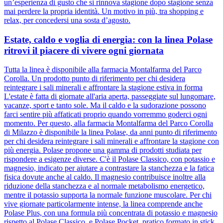
un’esperienza di gusto che si rinnova stagione dopo stagione senza
mai perdere la propria identità. Un motivo in più, tra shopping e
relax, per concedersi una sosta d’agosto.
Estate, caldo e voglia di energia: con la linea Polase
ritrovi il piacere di vivere ogni giornata
Tutta la linea è disponibile alla farmacia Montalfarma del Parco
Corolla. Un prodotto punto di riferimento per chi desidera
reintegrare i sali minerali e affrontare la stagione estiva in forma
L'estate è fatta di giornate all'aria aperta, passeggiate sul lungomare,
vacanze, sport e tanto sole. Ma il caldo e la sudorazione possono
farci sentire più affaticati proprio quando vorremmo goderci ogni
momento. Per questo, alla farmacia Montalfarma del Parco Corolla
di Milazzo è disponibile la linea Polase, da anni punto di riferimento
per chi desidera reintegrare i sali minerali e affrontare la stagione con
più energia. Polase propone una gamma di prodotti studiata per
rispondere a esigenze diverse. C'è il Polase Classico, con potassio e
magnesio, indicato per aiutare a contrastare la stanchezza e la fatica
fisica dovute anche al caldo. Il magnesio contribuisce inoltre alla
riduzione della stanchezza e al normale metabolismo energetico,
mentre il potassio supporta la normale funzione muscolare. Per chi
vive giornate particolarmente intense, la linea comprende anche
Polase Plus, con una formula più concentrata di potassio e magnesio
rispetto al Polase Classico, e Polase Pocket, pratico formato in stick