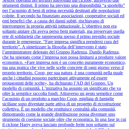
Settore operanti nei territori interessati dal ciclone, attraverso due
strumenti distinti. Il primo ha previsto una disponibilità “a sportello”
per l’acquisto di beni di prima necessità destinati alle popolazioni
colpite. Il secondo ha finanziato associazioni, cooperative sociali ed
enti benefici che, a causa dei danni subiti, rischiavano di
interrompere la propria attività istituzionale. L’obiettivo non era
soltanto aiutare chi aveva perso beni materiali, ma preservare quella
rete di solidarietà che rappresenta spesso il primo presidio sociale
durante le emergenze. “Fare impresa significa prendersi cura del
territorio”. A sintetizzare la filosofia dell’intervento è stato
l’amministratore delegato del Gruppo Radenza, Danilo Radenza,
che ha spiegato come l’impresa non possa limitarsi a produrre valore
economico. «Fare impresa non è un concetto puramente economico,
ma una pratica che vive nelle scelte concrete di ogni giorno verso il
proprio territorio. Coop, per sua natura, è una comunità nella quale
anche i cittadini possono partecipare attivamente ed essere
protagonisti delle scelte», ha dichiarato l’AD del Gruppo. Un
modello di comunità. L’iniziativa ha assunto un significato che va
oltre la semplice raccolta fondi. Attraverso un gesto semplice come
l’acquisto di un prodotto a marchio Coop, migliaia di famiglie
siciliane sono diventate parte attiva di un progetto di ricostruzione
collettiva. È un modello che restituisce centralità alla comunità,
dimostrando come la grande distribuzione possa diventare uno
strumento di coesione sociale oltre che economica. In una fase in cui
il ciclone Harry aveva lasciato profonde ferite non soltanto sul