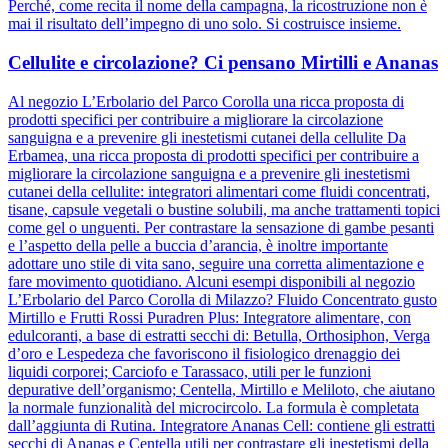
Perché, come recita il nome della campagna, la ricostruzione non è
mai il risultato dell’impegno di uno solo. Si costruisce insieme.
Cellulite e circolazione? Ci pensano Mirtilli e Ananas
Al negozio L’Erbolario del Parco Corolla una ricca proposta di
prodotti specifici per contribuire a migliorare la circolazione
sanguigna e a prevenire gli inestetismi cutanei della cellulite Da
Erbamea, una ricca proposta di prodotti specifici per contribuire a
migliorare la circolazione sanguigna e a prevenire gli inestetismi
cutanei della cellulite: integratori alimentari come fluidi concentrati,
tisane, capsule vegetali o bustine solubili, ma anche trattamenti topici
come gel o unguenti. Per contrastare la sensazione di gambe pesanti
e l’aspetto della pelle a buccia d’arancia, è inoltre importante
adottare uno stile di vita sano, seguire una corretta alimentazione e
fare movimento quotidiano. Alcuni esempi disponibili al negozio
L’Erbolario del Parco Corolla di Milazzo? Fluido Concentrato gusto
Mirtillo e Frutti Rossi Puradren Plus: Integratore alimentare, con
edulcoranti, a base di estratti secchi di: Betulla, Orthosiphon, Verga
d’oro e Lespedeza che favoriscono il fisiologico drenaggio dei
liquidi corporei; Carciofo e Tarassaco, utili per le funzioni
depurative dell’organismo; Centella, Mirtillo e Meliloto, che aiutano
la normale funzionalità del microcircolo. La formula è completata
dall’aggiunta di Rutina. Integratore Ananas Cell: contiene gli estratti
secchi di Ananas e Centella utili per contrastare gli inestetismi della