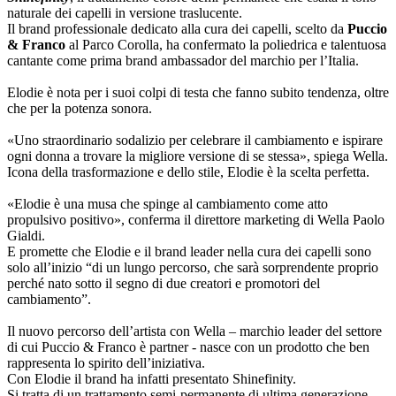
naturale dei capelli in versione traslucente.
Il brand professionale dedicato alla cura dei capelli, scelto da
Puccio
& Franco
al Parco Corolla, ha confermato la poliedrica e talentuosa
cantante come prima brand ambassador del marchio per l’Italia.
Elodie è nota per i suoi colpi di testa che fanno subito tendenza, oltre
che per la potenza sonora.
«Uno straordinario sodalizio per celebrare il cambiamento e ispirare
ogni donna a trovare la migliore versione di se stessa», spiega Wella.
Icona della trasformazione e dello stile, Elodie è la scelta perfetta.
«Elodie è una musa che spinge al cambiamento come atto
propulsivo positivo», conferma il direttore marketing di Wella Paolo
Gialdi.
E promette che Elodie e il brand leader nella cura dei capelli sono
solo all’inizio “di un lungo percorso, che sarà sorprendente proprio
perché nato sotto il segno di due creatori e promotori del
cambiamento”.
Il nuovo percorso dell’artista con Wella – marchio leader del settore
di cui Puccio & Franco è partner - nasce con un prodotto che ben
rappresenta lo spirito dell’iniziativa.
Con Elodie il brand ha infatti presentato Shinefinity.
Si tratta di un trattamento semi-permanente di ultima generazione