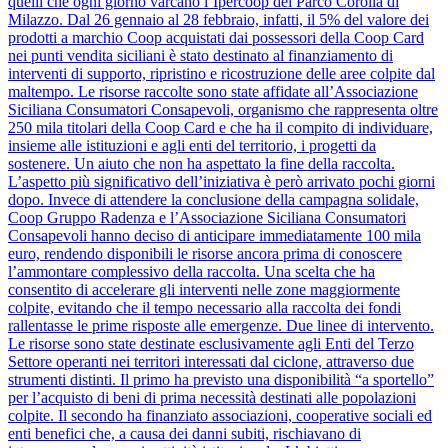
quelli che ogni giorno varcano l’Ipercoop del Parco Corolla di
Milazzo. Dal 26 gennaio al 28 febbraio, infatti, il 5% del valore dei
prodotti a marchio Coop acquistati dai possessori della Coop Card
nei punti vendita siciliani è stato destinato al finanziamento di
interventi di supporto, ripristino e ricostruzione delle aree colpite dal
maltempo. Le risorse raccolte sono state affidate all’Associazione
Siciliana Consumatori Consapevoli, organismo che rappresenta oltre
250 mila titolari della Coop Card e che ha il compito di individuare,
insieme alle istituzioni e agli enti del territorio, i progetti da
sostenere. Un aiuto che non ha aspettato la fine della raccolta.
L’aspetto più significativo dell’iniziativa è però arrivato pochi giorni
dopo. Invece di attendere la conclusione della campagna solidale,
Coop Gruppo Radenza e l’Associazione Siciliana Consumatori
Consapevoli hanno deciso di anticipare immediatamente 100 mila
euro, rendendo disponibili le risorse ancora prima di conoscere
l’ammontare complessivo della raccolta. Una scelta che ha
consentito di accelerare gli interventi nelle zone maggiormente
colpite, evitando che il tempo necessario alla raccolta dei fondi
rallentasse le prime risposte alle emergenze. Due linee di intervento.
Le risorse sono state destinate esclusivamente agli Enti del Terzo
Settore operanti nei territori interessati dal ciclone, attraverso due
strumenti distinti. Il primo ha previsto una disponibilità “a sportello”
per l’acquisto di beni di prima necessità destinati alle popolazioni
colpite. Il secondo ha finanziato associazioni, cooperative sociali ed
enti benefici che, a causa dei danni subiti, rischiavano di