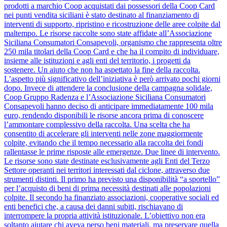
prodotti a marchio Coop acquistati dai possessori della Coop Card
nei punti vendita siciliani è stato destinato al finanziamento di
interventi di supporto, ripristino e ricostruzione delle aree colpite dal
maltempo. Le risorse raccolte sono state affidate all’Associazione
Siciliana Consumatori Consapevoli, organismo che rappresenta oltre
250 mila titolari della Coop Card e che ha il compito di individuare,
insieme alle istituzioni e agli enti del territorio, i progetti da
sostenere. Un aiuto che non ha aspettato la fine della raccolta.
L’aspetto più significativo dell’iniziativa è però arrivato pochi giorni
dopo. Invece di attendere la conclusione della campagna solidale,
Coop Gruppo Radenza e l’Associazione Siciliana Consumatori
Consapevoli hanno deciso di anticipare immediatamente 100 mila
euro, rendendo disponibili le risorse ancora prima di conoscere
l’ammontare complessivo della raccolta. Una scelta che ha
consentito di accelerare gli interventi nelle zone maggiormente
colpite, evitando che il tempo necessario alla raccolta dei fondi
rallentasse le prime risposte alle emergenze. Due linee di intervento.
Le risorse sono state destinate esclusivamente agli Enti del Terzo
Settore operanti nei territori interessati dal ciclone, attraverso due
strumenti distinti. Il primo ha previsto una disponibilità “a sportello”
per l’acquisto di beni di prima necessità destinati alle popolazioni
colpite. Il secondo ha finanziato associazioni, cooperative sociali ed
enti benefici che, a causa dei danni subiti, rischiavano di
interrompere la propria attività istituzionale. L’obiettivo non era
soltanto aiutare chi aveva perso beni materiali, ma preservare quella