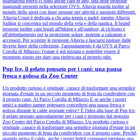
guardaroba estivo ci sono anche capi in lino, una delle proposte
stagionali presenti nella selezione OVS. Altavia guarda inoltre al
mondo dello sport con linee pensate per attività e passioni differenti.
Altavia Court è dedicata a chi ama tennis e padel, mentre Altavia
Sailing si concentra sul mondo della vela e della nautica. Il brand
propone inoltre capi legati all'hiking e all'outdoor, al ciclismo e
all'abbigliamento per la protezione solare, insieme a calzature e
accessori. Per scoprire le proposte Altavia e lasciarsi ispirare dalle
diverse linee della collezione, l'appuntamento è da OVS al Parco
Corolla di Milazzo: l'estate è già iniziata e potrebbe essere il
momento giusto per dare una rinfrescata al proprio stile.
Pup Ice, il gelato pensato per i cani: una pausa
fresca e golosa da Zoo Center
Un prodotto curioso e originale, capace di trasformare una semplice
giornata d'estate in un piccolo momento di festa da condividere con
il proprio cane. Al Parco Corolla di Milazzo E se anche i nostri
amici a quattro zampe potessero concedersi una pausa fresca e
golosa durante le calde giornate estive? È l'idea alla base di Pup Ice,
il gelato pensato appositamente per i cani e proposto dal negozio
Zoo Center del Parco Corolla di Milazzo. Un prodotto curioso e
originale, capace di trasformare una semplice giornata d'estate in un
piccolo momento di festa da condividere con il proprio cane. Perché,
quando arriva il caldo, anche i nostri fedeli compagni meritano una