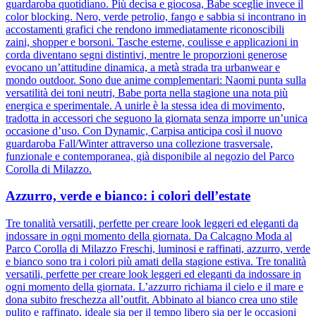
guardaroba quotidiano. Più decisa e giocosa, Babe sceglie invece il
color blocking. Nero, verde petrolio, fango e sabbia si incontrano in
accostamenti grafici che rendono immediatamente riconoscibili
zaini, shopper e borsoni. Tasche esterne, coulisse e applicazioni in
corda diventano segni distintivi, mentre le proporzioni generose
evocano un’attitudine dinamica, a metà strada tra urbanwear e
mondo outdoor. Sono due anime complementari: Naomi punta sulla
versatilità dei toni neutri, Babe porta nella stagione una nota più
energica e sperimentale. A unirle è la stessa idea di movimento,
tradotta in accessori che seguono la giornata senza imporre un’unica
occasione d’uso. Con Dynamic, Carpisa anticipa così il nuovo
guardaroba Fall/Winter attraverso una collezione trasversale,
funzionale e contemporanea, già disponibile al negozio del Parco
Corolla di Milazzo.
Azzurro, verde e bianco: i colori dell’estate
Tre tonalità versatili, perfette per creare look leggeri ed eleganti da
indossare in ogni momento della giornata. Da Calcagno Moda al
Parco Corolla di Milazzo Freschi, luminosi e raffinati, azzurro, verde
e bianco sono tra i colori più amati della stagione estiva. Tre tonalità
versatili, perfette per creare look leggeri ed eleganti da indossare in
ogni momento della giornata. L’azzurro richiama il cielo e il mare e
dona subito freschezza all’outfit. Abbinato al bianco crea uno stile
pulito e raffinato, ideale sia per il tempo libero sia per le occasioni