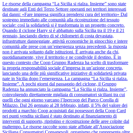
Le risorse della campagna “La Sicilia si rialza. Insieme” sono state
destinate agli Enti del Terzo Settore operanti nei territori interessati
dai danni: «Fare impresa significa prendersi cura del territorio» Dal
sostegno immediato alle comunità alla ricostruzione del tessuto
sociale: così la solidarietà si è trasformata in un progetto concreto.
Quando il ciclone Harry si è abbattuto sulla Sicilia tra il 19 e il 21
gennaio, lasciando dietro di sé chilometri di costa devastata,
infrastrutture danneggiate, attività economiche in ginocchio e intere
comunità alle prese con un’emergenza senza precedenti, la risposta
non è arrivata soltanto dalle istituzioni. È arrivata anche da chi,
quotidianamente, vive il territorio e ne condivide il destino. È in
questo contesto che Coop Gruppo Radenza ha scelto di trasformare
la propria responsabilità sociale d’impresa in un’azione concreta,
lanciando una delle più significative iniziative di solidarietà privata
nate in Sicilia dopo l’emergenza. La campagna “La Sicilia si rialza.
Insieme”. A pochi giorni dal passaggio del ciclone, il Gruppo
Radenza ha annunciato la campagna “La Sicilia si rialza. Insieme”,
coinvolgendo direttamente migliaia di consumatori siciliani tra cui
quelli che ogni giorno varcano l’Ipercoop del Parco Corolla di
Milazzo. Dal 26 gennaio al 28 febbraio, infatti, il 5% del valore dei
prodotti a marchio Coop acquistati dai possessori della Coop Card
nei punti vendita siciliani è stato destinato al finanziamento di
interventi di supporto, ripristino e ricostruzione delle aree colpite dal
maltempo. Le risorse raccolte sono state affidate all’Associazione
Siciliana Consumatori Consapevoli, organismo che rappresenta oltre