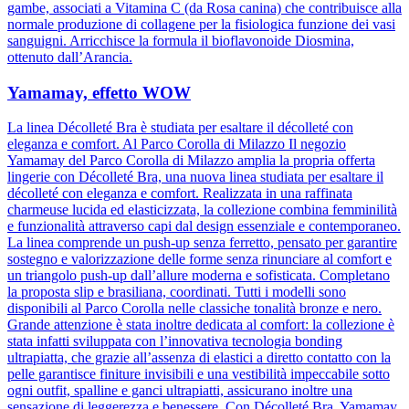
gambe, associati a Vitamina C (da Rosa canina) che contribuisce alla
normale produzione di collagene per la fisiologica funzione dei vasi
sanguigni. Arricchisce la formula il bioflavonoide Diosmina,
ottenuto dall’Arancia.
Yamamay, effetto WOW
La linea Décolleté Bra è studiata per esaltare il décolleté con
eleganza e comfort. Al Parco Corolla di Milazzo Il negozio
Yamamay del Parco Corolla di Milazzo amplia la propria offerta
lingerie con Décolleté Bra, una nuova linea studiata per esaltare il
décolleté con eleganza e comfort. Realizzata in una raffinata
charmeuse lucida ed elasticizzata, la collezione combina femminilità
e funzionalità attraverso capi dal design essenziale e contemporaneo.
La linea comprende un push-up senza ferretto, pensato per garantire
sostegno e valorizzazione delle forme senza rinunciare al comfort e
un triangolo push-up dall’allure moderna e sofisticata. Completano
la proposta slip e brasiliana, coordinati. Tutti i modelli sono
disponibili al Parco Corolla nelle classiche tonalità bronze e nero.
Grande attenzione è stata inoltre dedicata al comfort: la collezione è
stata infatti sviluppata con l’innovativa tecnologia bonding
ultrapiatta, che grazie all’assenza di elastici a diretto contatto con la
pelle garantisce finiture invisibili e una vestibilità impeccabile sotto
ogni outfit, spalline e ganci ultrapiatti, assicurano inoltre una
sensazione di leggerezza e benessere. Con Décolleté Bra, Yamamay