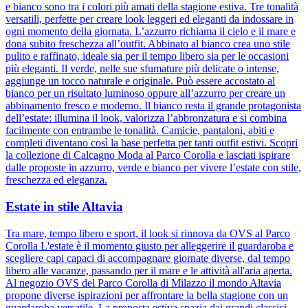
e bianco sono tra i colori più amati della stagione estiva. Tre tonalità
versatili, perfette per creare look leggeri ed eleganti da indossare in
ogni momento della giornata. L’azzurro richiama il cielo e il mare e
dona subito freschezza all’outfit. Abbinato al bianco crea uno stile
pulito e raffinato, ideale sia per il tempo libero sia per le occasioni
più eleganti. Il verde, nelle sue sfumature più delicate o intense,
aggiunge un tocco naturale e originale. Può essere accostato al
bianco per un risultato luminoso oppure all’azzurro per creare un
abbinamento fresco e moderno. Il bianco resta il grande protagonista
dell’estate: illumina il look, valorizza l’abbronzatura e si combina
facilmente con entrambe le tonalità. Camicie, pantaloni, abiti e
completi diventano così la base perfetta per tanti outfit estivi. Scopri
la collezione di Calcagno Moda al Parco Corolla e lasciati ispirare
dalle proposte in azzurro, verde e bianco per vivere l’estate con stile,
freschezza ed eleganza.
Estate in stile Altavia
Tra mare, tempo libero e sport, il look si rinnova da OVS al Parco
Corolla L'estate è il momento giusto per alleggerire il guardaroba e
scegliere capi capaci di accompagnare giornate diverse, dal tempo
libero alle vacanze, passando per il mare e le attività all'aria aperta.
Al negozio OVS del Parco Corolla di Milazzo il mondo Altavia
propone diverse ispirazioni per affrontare la bella stagione con un
guardaroba versatile. La proposta estiva spazia dai grandi classici