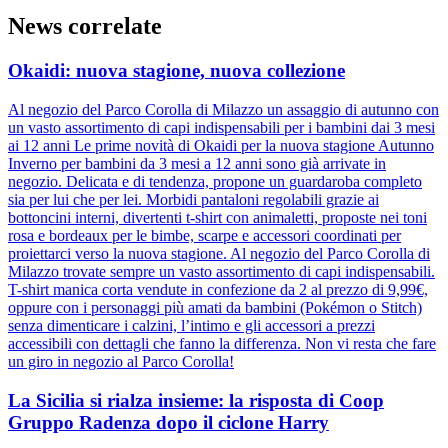
News correlate
Okaidi: nuova stagione, nuova collezione
Al negozio del Parco Corolla di Milazzo un assaggio di autunno con
un vasto assortimento di capi indispensabili per i bambini dai 3 mesi
ai 12 anni Le prime novità di Okaidi per la nuova stagione Autunno
Inverno per bambini da 3 mesi a 12 anni sono già arrivate in
negozio. Delicata e di tendenza, propone un guardaroba completo
sia per lui che per lei. Morbidi pantaloni regolabili grazie ai
bottoncini interni, divertenti t-shirt con animaletti, proposte nei toni
rosa e bordeaux per le bimbe, scarpe e accessori coordinati per
proiettarci verso la nuova stagione. Al negozio del Parco Corolla di
Milazzo trovate sempre un vasto assortimento di capi indispensabili.
T-shirt manica corta vendute in confezione da 2 al prezzo di 9,99€,
oppure con i personaggi più amati da bambini (Pokémon o Stitch)
senza dimenticare i calzini, l’intimo e gli accessori a prezzi
accessibili con dettagli che fanno la differenza. Non vi resta che fare
un giro in negozio al Parco Corolla!
La Sicilia si rialza insieme: la risposta di Coop
Gruppo Radenza dopo il ciclone Harry