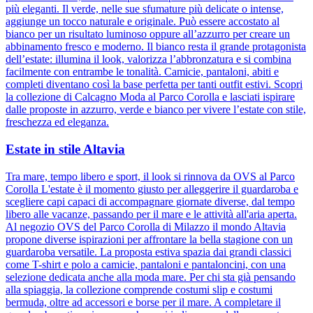
più eleganti. Il verde, nelle sue sfumature più delicate o intense,
aggiunge un tocco naturale e originale. Può essere accostato al
bianco per un risultato luminoso oppure all’azzurro per creare un
abbinamento fresco e moderno. Il bianco resta il grande protagonista
dell’estate: illumina il look, valorizza l’abbronzatura e si combina
facilmente con entrambe le tonalità. Camicie, pantaloni, abiti e
completi diventano così la base perfetta per tanti outfit estivi. Scopri
la collezione di Calcagno Moda al Parco Corolla e lasciati ispirare
dalle proposte in azzurro, verde e bianco per vivere l’estate con stile,
freschezza ed eleganza.
Estate in stile Altavia
Tra mare, tempo libero e sport, il look si rinnova da OVS al Parco
Corolla L'estate è il momento giusto per alleggerire il guardaroba e
scegliere capi capaci di accompagnare giornate diverse, dal tempo
libero alle vacanze, passando per il mare e le attività all'aria aperta.
Al negozio OVS del Parco Corolla di Milazzo il mondo Altavia
propone diverse ispirazioni per affrontare la bella stagione con un
guardaroba versatile. La proposta estiva spazia dai grandi classici
come T-shirt e polo a camicie, pantaloni e pantaloncini, con una
selezione dedicata anche alla moda mare. Per chi sta già pensando
alla spiaggia, la collezione comprende costumi slip e costumi
bermuda, oltre ad accessori e borse per il mare. A completare il