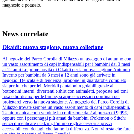
magnesio e potassio.
News correlate
Okaidi: nuova stagione, nuova collezione
Al negozio del Parco Corolla di Milazzo un assaggio di autunno con
un vasto assortimento di capi indispensabili per i bambini dai 3 mesi
ai 12 anni Le prime novità di Okaidi per la nuova stagione Autunno
Inverno per bambini da 3 mesi a 12 anni sono già arrivate in
negozio. Delicata e di tendenza, propone un guardaroba completo
sia per lui che per lei. Morbidi pantaloni regolabili grazie ai
bottoncini interni, divertenti t-shirt con animaletti, proposte nei toni
rosa e bordeaux per le bimbe, scarpe e accessori coordinati per
proiettarci verso la nuova stagione. Al negozio del Parco Corolla di
Milazzo trovate sempre un vasto assortimento di capi indispensabili.
T-shirt manica corta vendute in confezione da 2 al prezzo di 9,99€,
oppure con i personaggi più amati da bambini (Pokémon o Stitch)
senza dimenticare i calzini, l’intimo e gli accessori a prezzi
accessibili con dettagli che fanno la differenza. Non vi resta che fare