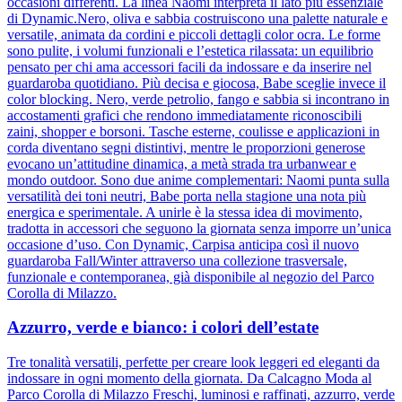
occasioni differenti. La linea Naomi interpreta il lato più essenziale
di Dynamic.Nero, oliva e sabbia costruiscono una palette naturale e
versatile, animata da cordini e piccoli dettagli color ocra. Le forme
sono pulite, i volumi funzionali e l’estetica rilassata: un equilibrio
pensato per chi ama accessori facili da indossare e da inserire nel
guardaroba quotidiano. Più decisa e giocosa, Babe sceglie invece il
color blocking. Nero, verde petrolio, fango e sabbia si incontrano in
accostamenti grafici che rendono immediatamente riconoscibili
zaini, shopper e borsoni. Tasche esterne, coulisse e applicazioni in
corda diventano segni distintivi, mentre le proporzioni generose
evocano un’attitudine dinamica, a metà strada tra urbanwear e
mondo outdoor. Sono due anime complementari: Naomi punta sulla
versatilità dei toni neutri, Babe porta nella stagione una nota più
energica e sperimentale. A unirle è la stessa idea di movimento,
tradotta in accessori che seguono la giornata senza imporre un’unica
occasione d’uso. Con Dynamic, Carpisa anticipa così il nuovo
guardaroba Fall/Winter attraverso una collezione trasversale,
funzionale e contemporanea, già disponibile al negozio del Parco
Corolla di Milazzo.
Azzurro, verde e bianco: i colori dell’estate
Tre tonalità versatili, perfette per creare look leggeri ed eleganti da
indossare in ogni momento della giornata. Da Calcagno Moda al
Parco Corolla di Milazzo Freschi, luminosi e raffinati, azzurro, verde