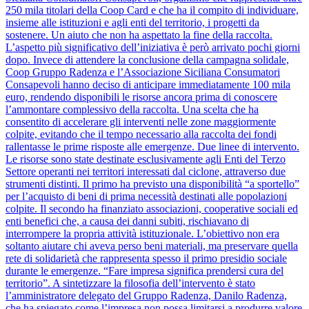
250 mila titolari della Coop Card e che ha il compito di individuare,
insieme alle istituzioni e agli enti del territorio, i progetti da
sostenere. Un aiuto che non ha aspettato la fine della raccolta.
L’aspetto più significativo dell’iniziativa è però arrivato pochi giorni
dopo. Invece di attendere la conclusione della campagna solidale,
Coop Gruppo Radenza e l’Associazione Siciliana Consumatori
Consapevoli hanno deciso di anticipare immediatamente 100 mila
euro, rendendo disponibili le risorse ancora prima di conoscere
l’ammontare complessivo della raccolta. Una scelta che ha
consentito di accelerare gli interventi nelle zone maggiormente
colpite, evitando che il tempo necessario alla raccolta dei fondi
rallentasse le prime risposte alle emergenze. Due linee di intervento.
Le risorse sono state destinate esclusivamente agli Enti del Terzo
Settore operanti nei territori interessati dal ciclone, attraverso due
strumenti distinti. Il primo ha previsto una disponibilità “a sportello”
per l’acquisto di beni di prima necessità destinati alle popolazioni
colpite. Il secondo ha finanziato associazioni, cooperative sociali ed
enti benefici che, a causa dei danni subiti, rischiavano di
interrompere la propria attività istituzionale. L’obiettivo non era
soltanto aiutare chi aveva perso beni materiali, ma preservare quella
rete di solidarietà che rappresenta spesso il primo presidio sociale
durante le emergenze. “Fare impresa significa prendersi cura del
territorio”. A sintetizzare la filosofia dell’intervento è stato
l’amministratore delegato del Gruppo Radenza, Danilo Radenza,
che ha spiegato come l’impresa non possa limitarsi a produrre valore