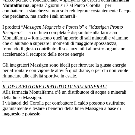
Montalfarma
, aperta 7 giorni su 7 al Parco Corolla – per
combattere la stanchezza, non solo reintegrare costantemente l’acqua
che perdiamo, ma anche i sali minerali».
I prodotti “
Massigen Magnesio e Potassio
” e “
Massigen Pronto
Recupero
” – la cui linea completa è disponibile alla farmacia
Montalfarma – forniscono quell’apporto di sali minerali e vitamine
che ci aiutano a superare i momenti di maggiore spossatezza,
fornendo il giusto contributo di sostanze utili al nostro organismo,
accelerando il recupero delle nostre energie.
Gli integratori Massigen sono ideali per ritrovare la giusta energia
per affrontare con vigore le attività quotidiane, o per chi non vuole
rinunciare alle attività sportive in estate.
IL DISTRIBUTORE GRATUITO DI SALI MINERALI
Alla farmacia Montalfarma c’è un distributore di acqua e minerali
della linea Massigen.
I visitatori del Corolla per combattere il caldo possono usufruirne
gratuitamente e testare i benefici della linea Massigen a base di
magnesio e potassio.