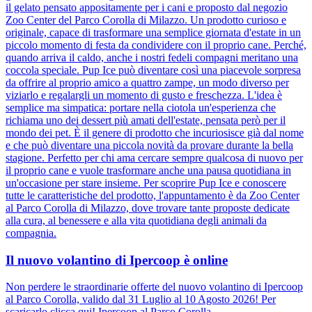
il gelato pensato appositamente per i cani e proposto dal negozio
Zoo Center del Parco Corolla di Milazzo. Un prodotto curioso e
originale, capace di trasformare una semplice giornata d'estate in un
piccolo momento di festa da condividere con il proprio cane. Perché,
quando arriva il caldo, anche i nostri fedeli compagni meritano una
coccola speciale. Pup Ice può diventare così una piacevole sorpresa
da offrire al proprio amico a quattro zampe, un modo diverso per
viziarlo e regalargli un momento di gusto e freschezza. L'idea è
semplice ma simpatica: portare nella ciotola un'esperienza che
richiama uno dei dessert più amati dell'estate, pensata però per il
mondo dei pet. È il genere di prodotto che incuriosisce già dal nome
e che può diventare una piccola novità da provare durante la bella
stagione. Perfetto per chi ama cercare sempre qualcosa di nuovo per
il proprio cane e vuole trasformare anche una pausa quotidiana in
un'occasione per stare insieme. Per scoprire Pup Ice e conoscere
tutte le caratteristiche del prodotto, l'appuntamento è da Zoo Center
al Parco Corolla di Milazzo, dove trovare tante proposte dedicate
alla cura, al benessere e alla vita quotidiana degli animali da
compagnia.
Il nuovo volantino di Ipercoop è online
Non perdere le straordinarie offerte del nuovo volantino di Ipercoop
al Parco Corolla, valido dal 31 Luglio al 10 Agosto 2026! Per
scaricarlo clicca qui! Ipercoop al Parco Corolla