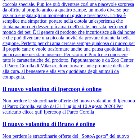
coccola speciale. Pup Ice può diventare così una piacevole sorpresa
da offrire al proprio amico a quattro zampe, un modo diverso per
viziarlo e regalargli un momento di gusto e freschezza. L'idea è
semplice ma simpatica: portare nella ciotola un'esperienza che
richiama uno dei dessert più amati dell'estate, pensata però per il
mondo dei pet. È il genere di prodotto che incuriosisce già dal nome
e che può diventare una piccola novità da provare durante la bella
stagione. Perfetto per chi ama cercare sempre qualcosa di nuovo per
il proprio cane e vuole trasformare anche una pausa quotidiana in
un'occasione per stare insieme. Per scoprire Pup Ice e conoscere
tutte le caratteristiche del prodotto, l'appuntamento è da Zoo Center
al Parco Corolla di Milazzo, dove trovare tante proposte dedicate
alla cura, al benessere e alla vita quotidiana degli animali da
compagnia.
Il nuovo volantino di Ipercoop è online
Non perdere le straordinarie offerte del nuovo volantino di Ipercoop
al Parco Corolla, valido dal 31 Luglio al 10 Agosto 2026! Per
scaricarlo clicca qui! Ipercoop al Parco Corolla
Il nuovo volantino di Bruno è online
Non perdere le straordinarie offerte del "SottoAgosto" del nuovo