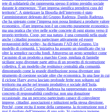
rete di solidarietà che rappresenta spesso il primo presidio sociale
durante le emergenze. “Fare impresa significa prendersi cura del
territorio”. A sintetizzare la filosofia dell’intervento è stato
l’amministratore delegato del Gruppo Radenza, Danilo Radenza,
che ha spiegato come l’impresa non possa limitarsi a produrre valore
economico. «Fare impresa non è un concetto puramente economico,
ma una pratica che vive nelle scelte concrete di ogni giorno verso il
proprio territorio. Coop, per sua natura, è una comunità nella quale
anche i cittadini possono partecipare attivamente ed essere
protagonisti delle scelte», ha dichiarato l’AD del Gruppo. Un
modello di comunità. L’iniziativa ha assunto un significato che va
oltre la semplice raccolta fondi. Attraverso un gesto semplice come
l’acquisto di un prodotto a marchio Coop, migliaia di famiglie
siciliane sono diventate parte attiva di un progetto di ricostruzione
collettiva. È un modello che restituisce centralità alla comunità,
dimostrando come la grande distribuzione possa diventare uno
strumento di coesione sociale oltre che economica. In una fase in cui
il ciclone Harry aveva lasciato profonde ferite non soltanto sul
territorio ma anche nel tessuto produttivo e sociale dell’Isola,
l’iniziativa di Coop Gruppo Radenza ha rappresentato un esempio
concreto di responsabilità condivisa: non una donazione
occasionale, ma un percorso partecipato capace di coinvolgere
imprese, cittadini, associazioni e istituzioni nella stessa direzione.
Perché, come recita il nome della campagna, la ricostruzione non è
mai il risultato dell’impegno di uno solo. Si costruisce insieme.