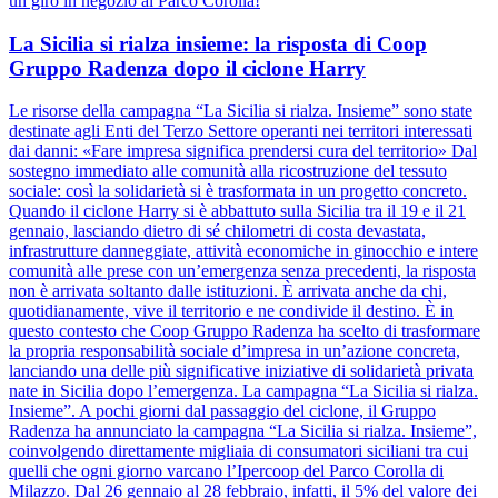
un giro in negozio al Parco Corolla!
La Sicilia si rialza insieme: la risposta di Coop
Gruppo Radenza dopo il ciclone Harry
Le risorse della campagna “La Sicilia si rialza. Insieme” sono state
destinate agli Enti del Terzo Settore operanti nei territori interessati
dai danni: «Fare impresa significa prendersi cura del territorio» Dal
sostegno immediato alle comunità alla ricostruzione del tessuto
sociale: così la solidarietà si è trasformata in un progetto concreto.
Quando il ciclone Harry si è abbattuto sulla Sicilia tra il 19 e il 21
gennaio, lasciando dietro di sé chilometri di costa devastata,
infrastrutture danneggiate, attività economiche in ginocchio e intere
comunità alle prese con un’emergenza senza precedenti, la risposta
non è arrivata soltanto dalle istituzioni. È arrivata anche da chi,
quotidianamente, vive il territorio e ne condivide il destino. È in
questo contesto che Coop Gruppo Radenza ha scelto di trasformare
la propria responsabilità sociale d’impresa in un’azione concreta,
lanciando una delle più significative iniziative di solidarietà privata
nate in Sicilia dopo l’emergenza. La campagna “La Sicilia si rialza.
Insieme”. A pochi giorni dal passaggio del ciclone, il Gruppo
Radenza ha annunciato la campagna “La Sicilia si rialza. Insieme”,
coinvolgendo direttamente migliaia di consumatori siciliani tra cui
quelli che ogni giorno varcano l’Ipercoop del Parco Corolla di
Milazzo. Dal 26 gennaio al 28 febbraio, infatti, il 5% del valore dei