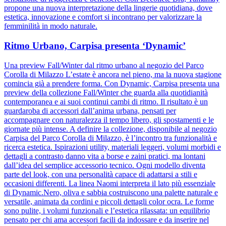
propone una nuova interpretazione della lingerie quotidiana, dove
estetica, innovazione e comfort si incontrano per valorizzare la
femminilità in modo naturale.
Ritmo Urbano, Carpisa presenta ‘Dynamic’
Una preview Fall/Winter dal ritmo urbano al negozio del Parco
Corolla di Milazzo L’estate è ancora nel pieno, ma la nuova stagione
comincia già a prendere forma. Con Dynamic, Carpisa presenta una
preview della collezione Fall/Winter che guarda alla quotidianità
contemporanea e ai suoi continui cambi di ritmo. Il risultato è un
guardaroba di accessori dall’anima urbana, pensati per
accompagnare con naturalezza il tempo libero, gli spostamenti e le
giornate più intense. A definire la collezione, disponibile al negozio
Carpisa del Parco Corolla di Milazzo, è l’incontro tra funzionalità e
ricerca estetica. Ispirazioni utility, materiali leggeri, volumi morbidi e
dettagli a contrasto danno vita a borse e zaini pratici, ma lontani
dall’idea del semplice accessorio tecnico. Ogni modello diventa
parte del look, con una personalità capace di adattarsi a stili e
occasioni differenti. La linea Naomi interpreta il lato più essenziale
di Dynamic.Nero, oliva e sabbia costruiscono una palette naturale e
versatile, animata da cordini e piccoli dettagli color ocra. Le forme
sono pulite, i volumi funzionali e l’estetica rilassata: un equilibrio
pensato per chi ama accessori facili da indossare e da inserire nel