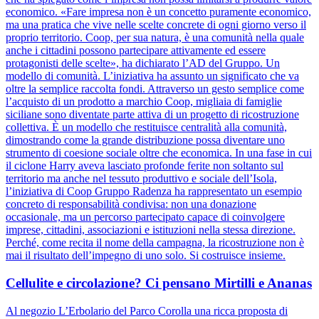
economico. «Fare impresa non è un concetto puramente economico,
ma una pratica che vive nelle scelte concrete di ogni giorno verso il
proprio territorio. Coop, per sua natura, è una comunità nella quale
anche i cittadini possono partecipare attivamente ed essere
protagonisti delle scelte», ha dichiarato l’AD del Gruppo. Un
modello di comunità. L’iniziativa ha assunto un significato che va
oltre la semplice raccolta fondi. Attraverso un gesto semplice come
l’acquisto di un prodotto a marchio Coop, migliaia di famiglie
siciliane sono diventate parte attiva di un progetto di ricostruzione
collettiva. È un modello che restituisce centralità alla comunità,
dimostrando come la grande distribuzione possa diventare uno
strumento di coesione sociale oltre che economica. In una fase in cui
il ciclone Harry aveva lasciato profonde ferite non soltanto sul
territorio ma anche nel tessuto produttivo e sociale dell’Isola,
l’iniziativa di Coop Gruppo Radenza ha rappresentato un esempio
concreto di responsabilità condivisa: non una donazione
occasionale, ma un percorso partecipato capace di coinvolgere
imprese, cittadini, associazioni e istituzioni nella stessa direzione.
Perché, come recita il nome della campagna, la ricostruzione non è
mai il risultato dell’impegno di uno solo. Si costruisce insieme.
Cellulite e circolazione? Ci pensano Mirtilli e Ananas
Al negozio L’Erbolario del Parco Corolla una ricca proposta di