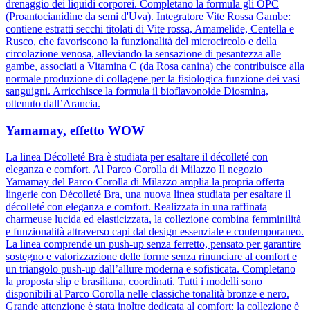
drenaggio dei liquidi corporei. Completano la formula gli OPC
(Proantocianidine da semi d'Uva). Integratore Vite Rossa Gambe:
contiene estratti secchi titolati di Vite rossa, Amamelide, Centella e
Rusco, che favoriscono la funzionalità del microcircolo e della
circolazione venosa, alleviando la sensazione di pesantezza alle
gambe, associati a Vitamina C (da Rosa canina) che contribuisce alla
normale produzione di collagene per la fisiologica funzione dei vasi
sanguigni. Arricchisce la formula il bioflavonoide Diosmina,
ottenuto dall’Arancia.
Yamamay, effetto WOW
La linea Décolleté Bra è studiata per esaltare il décolleté con
eleganza e comfort. Al Parco Corolla di Milazzo Il negozio
Yamamay del Parco Corolla di Milazzo amplia la propria offerta
lingerie con Décolleté Bra, una nuova linea studiata per esaltare il
décolleté con eleganza e comfort. Realizzata in una raffinata
charmeuse lucida ed elasticizzata, la collezione combina femminilità
e funzionalità attraverso capi dal design essenziale e contemporaneo.
La linea comprende un push-up senza ferretto, pensato per garantire
sostegno e valorizzazione delle forme senza rinunciare al comfort e
un triangolo push-up dall’allure moderna e sofisticata. Completano
la proposta slip e brasiliana, coordinati. Tutti i modelli sono
disponibili al Parco Corolla nelle classiche tonalità bronze e nero.
Grande attenzione è stata inoltre dedicata al comfort: la collezione è