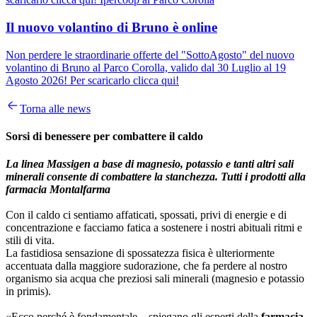
Il nuovo volantino di Bruno è online
Non perdere le straordinarie offerte del "SottoAgosto" del nuovo
volantino di Bruno al Parco Corolla, valido dal 30 Luglio al 19
Agosto 2026! Per scaricarlo clicca qui!
Torna alle news
Sorsi di benessere per combattere il caldo
La linea Massigen a base di magnesio, potassio e tanti altri sali
minerali consente di combattere la stanchezza. Tutti i prodotti alla
farmacia Montalfarma
Con il caldo ci sentiamo affaticati, spossati, privi di energie e di
concentrazione e facciamo fatica a sostenere i nostri abituali ritmi e
stili di vita.
La fastidiosa sensazione di spossatezza fisica è ulteriormente
accentuata dalla maggiore sudorazione, che fa perdere al nostro
organismo sia acqua che preziosi sali minerali (magnesio e potassio
in primis).
«Ecco perché è fondamentale – spiegano gli esperti della
farmacia