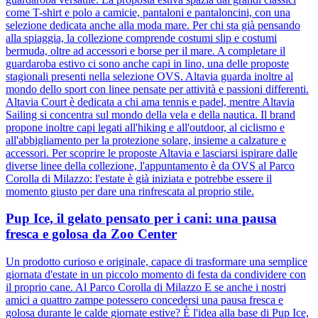
come T-shirt e polo a camicie, pantaloni e pantaloncini, con una
selezione dedicata anche alla moda mare. Per chi sta già pensando
alla spiaggia, la collezione comprende costumi slip e costumi
bermuda, oltre ad accessori e borse per il mare. A completare il
guardaroba estivo ci sono anche capi in lino, una delle proposte
stagionali presenti nella selezione OVS. Altavia guarda inoltre al
mondo dello sport con linee pensate per attività e passioni differenti.
Altavia Court è dedicata a chi ama tennis e padel, mentre Altavia
Sailing si concentra sul mondo della vela e della nautica. Il brand
propone inoltre capi legati all'hiking e all'outdoor, al ciclismo e
all'abbigliamento per la protezione solare, insieme a calzature e
accessori. Per scoprire le proposte Altavia e lasciarsi ispirare dalle
diverse linee della collezione, l'appuntamento è da OVS al Parco
Corolla di Milazzo: l'estate è già iniziata e potrebbe essere il
momento giusto per dare una rinfrescata al proprio stile.
Pup Ice, il gelato pensato per i cani: una pausa
fresca e golosa da Zoo Center
Un prodotto curioso e originale, capace di trasformare una semplice
giornata d'estate in un piccolo momento di festa da condividere con
il proprio cane. Al Parco Corolla di Milazzo E se anche i nostri
amici a quattro zampe potessero concedersi una pausa fresca e
golosa durante le calde giornate estive? È l'idea alla base di Pup Ice,