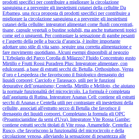
prodotti specifici per contribuire a migliorare la circolazione
sanguigna e a prevenire gli inestetismi cutanei della cellulite Da
Erbamea, una ricca proposta di prodotti specifici per contribuire a
migliorare la circolazione sanguigna e a prevenire gli inestetismi
cutanei della cellulite: integratori alimentari come fluidi concentrati,
tisane, capsule vegetali o bustine solubili, ma anche trattamenti topici
come gel o unguenti. Per contrastare la sensazione di gambe pesanti
e l’aspetto della pelle a buccia d’arancia, è inoltre importante
adottare uno stile di vita sano, seguire una corretta alimentazione e
fare movimento quotidiano. Alcuni esempi disponibili al negozio
L’Erbolario del Parco Corolla di Milazzo? Fluido Concentrato gusto
Mirtillo e Frutti Rossi Puradren Plus: Integratore alimentare, con
edulcoranti, a base di estratti secchi di: Betulla, Orthosiphon, Verga
d’oro e Lespedeza che favoriscono il fisiologico drenaggio dei
liquidi corporei; Carciofo e Tarassaco, utili per le funzioni
depurative dell’organismo; Centella, Mirtillo e Meliloto, che aiutano
la normale funzionalità del microcircolo. La formula è completata
dall’aggiunta di Rutina. Integratore Ananas Cell: contiene gli estratti
secchi di Ananas e Centella utili per contrastare gli inestetismi della
cellulite, associati all'estratto secco di Betulla che favorisce il
drenaggio dei liquidi corporei. Completano la formula gli OPC
(Proantocianidine da semi d'Uva). Integratore Vite Rossa Gambe:
contiene estratti secchi titolati di Vite rossa, Amamelide, Centella e
Rusco, che favoriscono la funzionalità del microcircolo e della
circolazione venosa, alleviando la sensazione di pesantezza alle