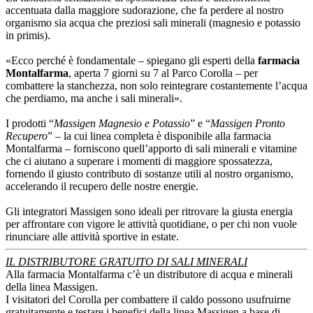
accentuata dalla maggiore sudorazione, che fa perdere al nostro
organismo sia acqua che preziosi sali minerali (magnesio e potassio
in primis).
«Ecco perché è fondamentale – spiegano gli esperti della
farmacia
Montalfarma
, aperta 7 giorni su 7 al Parco Corolla – per
combattere la stanchezza, non solo reintegrare costantemente l’acqua
che perdiamo, ma anche i sali minerali».
I prodotti “
Massigen Magnesio e Potassio
” e “
Massigen Pronto
Recupero
” – la cui linea completa è disponibile alla farmacia
Montalfarma – forniscono quell’apporto di sali minerali e vitamine
che ci aiutano a superare i momenti di maggiore spossatezza,
fornendo il giusto contributo di sostanze utili al nostro organismo,
accelerando il recupero delle nostre energie.
Gli integratori Massigen sono ideali per ritrovare la giusta energia
per affrontare con vigore le attività quotidiane, o per chi non vuole
rinunciare alle attività sportive in estate.
IL DISTRIBUTORE GRATUITO DI SALI MINERALI
Alla farmacia Montalfarma c’è un distributore di acqua e minerali
della linea Massigen.
I visitatori del Corolla per combattere il caldo possono usufruirne
gratuitamente e testare i benefici della linea Massigen a base di