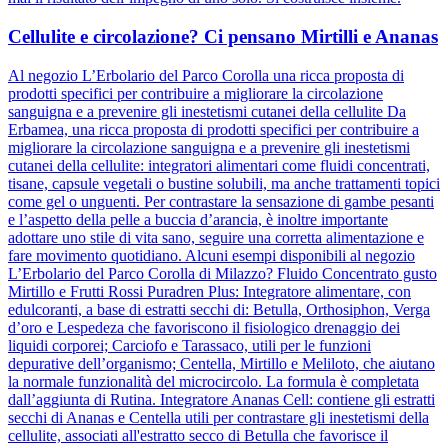
Cellulite e circolazione? Ci pensano Mirtilli e Ananas
Al negozio L’Erbolario del Parco Corolla una ricca proposta di
prodotti specifici per contribuire a migliorare la circolazione
sanguigna e a prevenire gli inestetismi cutanei della cellulite Da
Erbamea, una ricca proposta di prodotti specifici per contribuire a
migliorare la circolazione sanguigna e a prevenire gli inestetismi
cutanei della cellulite: integratori alimentari come fluidi concentrati,
tisane, capsule vegetali o bustine solubili, ma anche trattamenti topici
come gel o unguenti. Per contrastare la sensazione di gambe pesanti
e l’aspetto della pelle a buccia d’arancia, è inoltre importante
adottare uno stile di vita sano, seguire una corretta alimentazione e
fare movimento quotidiano. Alcuni esempi disponibili al negozio
L’Erbolario del Parco Corolla di Milazzo? Fluido Concentrato gusto
Mirtillo e Frutti Rossi Puradren Plus: Integratore alimentare, con
edulcoranti, a base di estratti secchi di: Betulla, Orthosiphon, Verga
d’oro e Lespedeza che favoriscono il fisiologico drenaggio dei
liquidi corporei; Carciofo e Tarassaco, utili per le funzioni
depurative dell’organismo; Centella, Mirtillo e Meliloto, che aiutano
la normale funzionalità del microcircolo. La formula è completata
dall’aggiunta di Rutina. Integratore Ananas Cell: contiene gli estratti
secchi di Ananas e Centella utili per contrastare gli inestetismi della
cellulite, associati all'estratto secco di Betulla che favorisce il