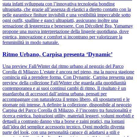
stata infatti sviluppata con l’innovativa tecnologia bonding
ultrapiatta, che grazie all’assenza di elastici a diretto contatto con la
pelle garantisce finiture invisibili e una vestibilità impeccabile sotto
ogni outfit, spalline e ganci ultrapiatti, assicurano inoltre una
sensazione di leggerezza e benessere. Con Décolleté Bra, Yamamay
propone una nuova interpretazione della lingerie quotidiana, dove
estetica, innovazione e comfort si incontrano per valorizzare la
femminilità in modo naturale.
Ritmo Urbano, Carpisa presenta ‘Dynamic’
Una preview Fall/Winter dal ritmo urbano al negozio del Parco
Corolla di Milazzo L’estate è ancora nel pieno, ma la nuova stagione
comincia già a prendere forma. Con Dynamic, Carpisa presenta una
preview della collezione Fall/Winter che guarda alla quotidianità
contemporanea e ai suoi continui cambi di ritmo. Il risultato è un
guardaroba di accessori dall’anima urbana, pensati per
accompagnare con naturalezza il tempo libero, gli spostamenti e le
giornate più intense. A definire la collezione, disponibile al negozio
Carpisa del Parco Corolla di Milazzo, è l’incontro tra funzionalità e
ricerca estetica. Ispirazioni utility, materiali leggeri, volumi morbidi e
dettagli a contrasto danno vita a borse e zaini pratici, ma lontani
dall’idea del semplice accessorio tecnico. Ogni modello diventa
parte del look, con una personalità capace di adattarsi a stili e