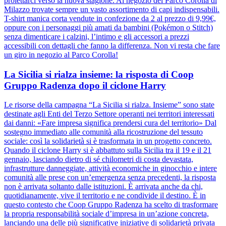
proiettarci verso la nuova stagione. Al negozio del Parco Corolla di
Milazzo trovate sempre un vasto assortimento di capi indispensabili.
T-shirt manica corta vendute in confezione da 2 al prezzo di 9,99€,
oppure con i personaggi più amati da bambini (Pokémon o Stitch)
senza dimenticare i calzini, l’intimo e gli accessori a prezzi
accessibili con dettagli che fanno la differenza. Non vi resta che fare
un giro in negozio al Parco Corolla!
La Sicilia si rialza insieme: la risposta di Coop
Gruppo Radenza dopo il ciclone Harry
Le risorse della campagna “La Sicilia si rialza. Insieme” sono state
destinate agli Enti del Terzo Settore operanti nei territori interessati
dai danni: «Fare impresa significa prendersi cura del territorio» Dal
sostegno immediato alle comunità alla ricostruzione del tessuto
sociale: così la solidarietà si è trasformata in un progetto concreto.
Quando il ciclone Harry si è abbattuto sulla Sicilia tra il 19 e il 21
gennaio, lasciando dietro di sé chilometri di costa devastata,
infrastrutture danneggiate, attività economiche in ginocchio e intere
comunità alle prese con un’emergenza senza precedenti, la risposta
non è arrivata soltanto dalle istituzioni. È arrivata anche da chi,
quotidianamente, vive il territorio e ne condivide il destino. È in
questo contesto che Coop Gruppo Radenza ha scelto di trasformare
la propria responsabilità sociale d’impresa in un’azione concreta,
lanciando una delle più significative iniziative di solidarietà privata