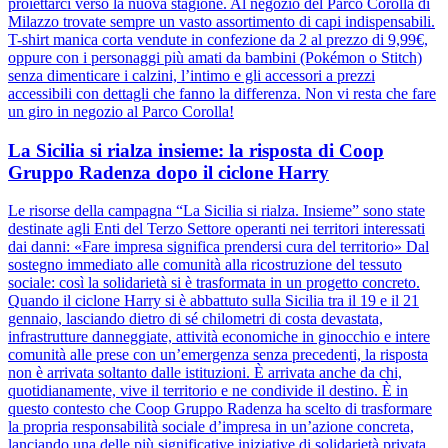
proiettarci verso la nuova stagione. Al negozio del Parco Corolla di
Milazzo trovate sempre un vasto assortimento di capi indispensabili.
T-shirt manica corta vendute in confezione da 2 al prezzo di 9,99€,
oppure con i personaggi più amati da bambini (Pokémon o Stitch)
senza dimenticare i calzini, l’intimo e gli accessori a prezzi
accessibili con dettagli che fanno la differenza. Non vi resta che fare
un giro in negozio al Parco Corolla!
La Sicilia si rialza insieme: la risposta di Coop
Gruppo Radenza dopo il ciclone Harry
Le risorse della campagna “La Sicilia si rialza. Insieme” sono state
destinate agli Enti del Terzo Settore operanti nei territori interessati
dai danni: «Fare impresa significa prendersi cura del territorio» Dal
sostegno immediato alle comunità alla ricostruzione del tessuto
sociale: così la solidarietà si è trasformata in un progetto concreto.
Quando il ciclone Harry si è abbattuto sulla Sicilia tra il 19 e il 21
gennaio, lasciando dietro di sé chilometri di costa devastata,
infrastrutture danneggiate, attività economiche in ginocchio e intere
comunità alle prese con un’emergenza senza precedenti, la risposta
non è arrivata soltanto dalle istituzioni. È arrivata anche da chi,
quotidianamente, vive il territorio e ne condivide il destino. È in
questo contesto che Coop Gruppo Radenza ha scelto di trasformare
la propria responsabilità sociale d’impresa in un’azione concreta,
lanciando una delle più significative iniziative di solidarietà privata