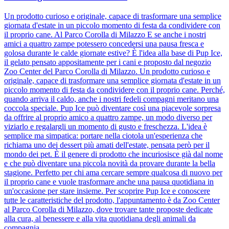
Un prodotto curioso e originale, capace di trasformare una semplice
giornata d'estate in un piccolo momento di festa da condividere con
il proprio cane. Al Parco Corolla di Milazzo E se anche i nostri
amici a quattro zampe potessero concedersi una pausa fresca e
golosa durante le calde giornate estive? È l'idea alla base di Pup Ice,
il gelato pensato appositamente per i cani e proposto dal negozio
Zoo Center del Parco Corolla di Milazzo. Un prodotto curioso e
originale, capace di trasformare una semplice giornata d'estate in un
piccolo momento di festa da condividere con il proprio cane. Perché,
quando arriva il caldo, anche i nostri fedeli compagni meritano una
coccola speciale. Pup Ice può diventare così una piacevole sorpresa
da offrire al proprio amico a quattro zampe, un modo diverso per
viziarlo e regalargli un momento di gusto e freschezza. L'idea è
semplice ma simpatica: portare nella ciotola un'esperienza che
richiama uno dei dessert più amati dell'estate, pensata però per il
mondo dei pet. È il genere di prodotto che incuriosisce già dal nome
e che può diventare una piccola novità da provare durante la bella
stagione. Perfetto per chi ama cercare sempre qualcosa di nuovo per
il proprio cane e vuole trasformare anche una pausa quotidiana in
un'occasione per stare insieme. Per scoprire Pup Ice e conoscere
tutte le caratteristiche del prodotto, l'appuntamento è da Zoo Center
al Parco Corolla di Milazzo, dove trovare tante proposte dedicate
alla cura, al benessere e alla vita quotidiana degli animali da
compagnia.