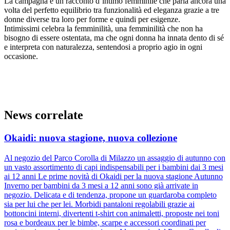
La campagna è un racconto d’intimo femminile che parla ancora una
volta del perfetto equilibrio tra funzionalità ed eleganza grazie a tre
donne diverse tra loro per forme e quindi per esigenze.
Intimissimi celebra la femminilità, una femminilità che non ha
bisogno di essere ostentata, ma che ogni donna ha innata dento di sé
e interpreta con naturalezza, sentendosi a proprio agio in ogni
occasione.
News correlate
Okaidi: nuova stagione, nuova collezione
Al negozio del Parco Corolla di Milazzo un assaggio di autunno con
un vasto assortimento di capi indispensabili per i bambini dai 3 mesi
ai 12 anni Le prime novità di Okaidi per la nuova stagione Autunno
Inverno per bambini da 3 mesi a 12 anni sono già arrivate in
negozio. Delicata e di tendenza, propone un guardaroba completo
sia per lui che per lei. Morbidi pantaloni regolabili grazie ai
bottoncini interni, divertenti t-shirt con animaletti, proposte nei toni
rosa e bordeaux per le bimbe, scarpe e accessori coordinati per