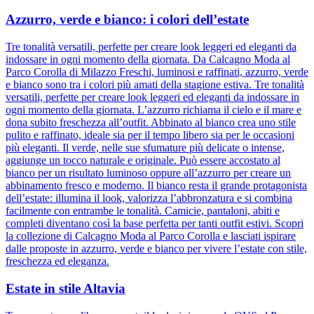
Azzurro, verde e bianco: i colori dell’estate
Tre tonalità versatili, perfette per creare look leggeri ed eleganti da
indossare in ogni momento della giornata. Da Calcagno Moda al
Parco Corolla di Milazzo Freschi, luminosi e raffinati, azzurro, verde
e bianco sono tra i colori più amati della stagione estiva. Tre tonalità
versatili, perfette per creare look leggeri ed eleganti da indossare in
ogni momento della giornata. L’azzurro richiama il cielo e il mare e
dona subito freschezza all’outfit. Abbinato al bianco crea uno stile
pulito e raffinato, ideale sia per il tempo libero sia per le occasioni
più eleganti. Il verde, nelle sue sfumature più delicate o intense,
aggiunge un tocco naturale e originale. Può essere accostato al
bianco per un risultato luminoso oppure all’azzurro per creare un
abbinamento fresco e moderno. Il bianco resta il grande protagonista
dell’estate: illumina il look, valorizza l’abbronzatura e si combina
facilmente con entrambe le tonalità. Camicie, pantaloni, abiti e
completi diventano così la base perfetta per tanti outfit estivi. Scopri
la collezione di Calcagno Moda al Parco Corolla e lasciati ispirare
dalle proposte in azzurro, verde e bianco per vivere l’estate con stile,
freschezza ed eleganza.
Estate in stile Altavia