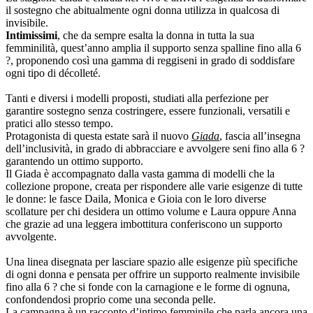
il sostegno che abitualmente ogni donna utilizza in qualcosa di
invisibile.
Intimissimi
, che da sempre esalta la donna in tutta la sua
femminilità, quest’anno amplia il supporto senza spalline fino alla 6
?, proponendo così una gamma di reggiseni in grado di soddisfare
ogni tipo di décolleté.
Tanti e diversi i modelli proposti, studiati alla perfezione per
garantire sostegno senza costringere, essere funzionali, versatili e
pratici allo stesso tempo.
Protagonista di questa estate sarà il nuovo
Giada
, fascia all’insegna
dell’inclusività, in grado di abbracciare e avvolgere seni fino alla 6 ?
garantendo un ottimo supporto.
Il Giada è accompagnato dalla vasta gamma di modelli che la
collezione propone, creata per rispondere alle varie esigenze di tutte
le donne: le fasce Daila, Monica e Gioia con le loro diverse
scollature per chi desidera un ottimo volume e Laura oppure Anna
che grazie ad una leggera imbottitura conferiscono un supporto
avvolgente.
Una linea disegnata per lasciare spazio alle esigenze più specifiche
di ogni donna e pensata per offrire un supporto realmente invisibile
fino alla 6 ? che si fonde con la carnagione e le forme di ognuna,
confondendosi proprio come una seconda pelle.
La campagna è un racconto d’intimo femminile che parla ancora una