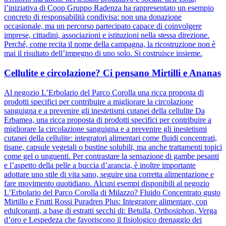
l’iniziativa di Coop Gruppo Radenza ha rappresentato un esempio
concreto di responsabilità condivisa: non una donazione
occasionale, ma un percorso partecipato capace di coinvolgere
imprese, cittadini, associazioni e istituzioni nella stessa direzione.
Perché, come recita il nome della campagna, la ricostruzione non è
mai il risultato dell’impegno di uno solo. Si costruisce insieme.
Cellulite e circolazione? Ci pensano Mirtilli e Ananas
Al negozio L’Erbolario del Parco Corolla una ricca proposta di
prodotti specifici per contribuire a migliorare la circolazione
sanguigna e a prevenire gli inestetismi cutanei della cellulite Da
Erbamea, una ricca proposta di prodotti specifici per contribuire a
migliorare la circolazione sanguigna e a prevenire gli inestetismi
cutanei della cellulite: integratori alimentari come fluidi concentrati,
tisane, capsule vegetali o bustine solubili, ma anche trattamenti topici
come gel o unguenti. Per contrastare la sensazione di gambe pesanti
e l’aspetto della pelle a buccia d’arancia, è inoltre importante
adottare uno stile di vita sano, seguire una corretta alimentazione e
fare movimento quotidiano. Alcuni esempi disponibili al negozio
L’Erbolario del Parco Corolla di Milazzo? Fluido Concentrato gusto
Mirtillo e Frutti Rossi Puradren Plus: Integratore alimentare, con
edulcoranti, a base di estratti secchi di: Betulla, Orthosiphon, Verga
d’oro e Lespedeza che favoriscono il fisiologico drenaggio dei