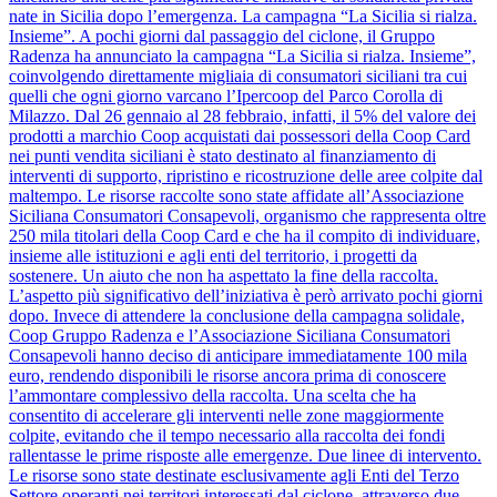
nate in Sicilia dopo l’emergenza. La campagna “La Sicilia si rialza.
Insieme”. A pochi giorni dal passaggio del ciclone, il Gruppo
Radenza ha annunciato la campagna “La Sicilia si rialza. Insieme”,
coinvolgendo direttamente migliaia di consumatori siciliani tra cui
quelli che ogni giorno varcano l’Ipercoop del Parco Corolla di
Milazzo. Dal 26 gennaio al 28 febbraio, infatti, il 5% del valore dei
prodotti a marchio Coop acquistati dai possessori della Coop Card
nei punti vendita siciliani è stato destinato al finanziamento di
interventi di supporto, ripristino e ricostruzione delle aree colpite dal
maltempo. Le risorse raccolte sono state affidate all’Associazione
Siciliana Consumatori Consapevoli, organismo che rappresenta oltre
250 mila titolari della Coop Card e che ha il compito di individuare,
insieme alle istituzioni e agli enti del territorio, i progetti da
sostenere. Un aiuto che non ha aspettato la fine della raccolta.
L’aspetto più significativo dell’iniziativa è però arrivato pochi giorni
dopo. Invece di attendere la conclusione della campagna solidale,
Coop Gruppo Radenza e l’Associazione Siciliana Consumatori
Consapevoli hanno deciso di anticipare immediatamente 100 mila
euro, rendendo disponibili le risorse ancora prima di conoscere
l’ammontare complessivo della raccolta. Una scelta che ha
consentito di accelerare gli interventi nelle zone maggiormente
colpite, evitando che il tempo necessario alla raccolta dei fondi
rallentasse le prime risposte alle emergenze. Due linee di intervento.
Le risorse sono state destinate esclusivamente agli Enti del Terzo
Settore operanti nei territori interessati dal ciclone, attraverso due