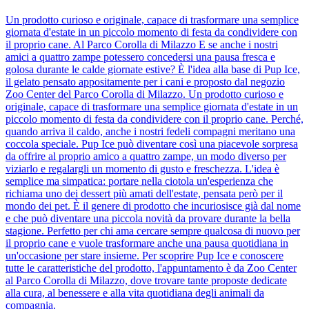
Un prodotto curioso e originale, capace di trasformare una semplice
giornata d'estate in un piccolo momento di festa da condividere con
il proprio cane. Al Parco Corolla di Milazzo E se anche i nostri
amici a quattro zampe potessero concedersi una pausa fresca e
golosa durante le calde giornate estive? È l'idea alla base di Pup Ice,
il gelato pensato appositamente per i cani e proposto dal negozio
Zoo Center del Parco Corolla di Milazzo. Un prodotto curioso e
originale, capace di trasformare una semplice giornata d'estate in un
piccolo momento di festa da condividere con il proprio cane. Perché,
quando arriva il caldo, anche i nostri fedeli compagni meritano una
coccola speciale. Pup Ice può diventare così una piacevole sorpresa
da offrire al proprio amico a quattro zampe, un modo diverso per
viziarlo e regalargli un momento di gusto e freschezza. L'idea è
semplice ma simpatica: portare nella ciotola un'esperienza che
richiama uno dei dessert più amati dell'estate, pensata però per il
mondo dei pet. È il genere di prodotto che incuriosisce già dal nome
e che può diventare una piccola novità da provare durante la bella
stagione. Perfetto per chi ama cercare sempre qualcosa di nuovo per
il proprio cane e vuole trasformare anche una pausa quotidiana in
un'occasione per stare insieme. Per scoprire Pup Ice e conoscere
tutte le caratteristiche del prodotto, l'appuntamento è da Zoo Center
al Parco Corolla di Milazzo, dove trovare tante proposte dedicate
alla cura, al benessere e alla vita quotidiana degli animali da
compagnia.