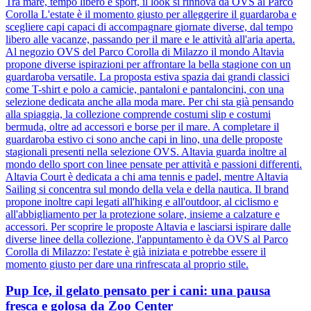
Tra mare, tempo libero e sport, il look si rinnova da OVS al Parco
Corolla L'estate è il momento giusto per alleggerire il guardaroba e
scegliere capi capaci di accompagnare giornate diverse, dal tempo
libero alle vacanze, passando per il mare e le attività all'aria aperta.
Al negozio OVS del Parco Corolla di Milazzo il mondo Altavia
propone diverse ispirazioni per affrontare la bella stagione con un
guardaroba versatile. La proposta estiva spazia dai grandi classici
come T-shirt e polo a camicie, pantaloni e pantaloncini, con una
selezione dedicata anche alla moda mare. Per chi sta già pensando
alla spiaggia, la collezione comprende costumi slip e costumi
bermuda, oltre ad accessori e borse per il mare. A completare il
guardaroba estivo ci sono anche capi in lino, una delle proposte
stagionali presenti nella selezione OVS. Altavia guarda inoltre al
mondo dello sport con linee pensate per attività e passioni differenti.
Altavia Court è dedicata a chi ama tennis e padel, mentre Altavia
Sailing si concentra sul mondo della vela e della nautica. Il brand
propone inoltre capi legati all'hiking e all'outdoor, al ciclismo e
all'abbigliamento per la protezione solare, insieme a calzature e
accessori. Per scoprire le proposte Altavia e lasciarsi ispirare dalle
diverse linee della collezione, l'appuntamento è da OVS al Parco
Corolla di Milazzo: l'estate è già iniziata e potrebbe essere il
momento giusto per dare una rinfrescata al proprio stile.
Pup Ice, il gelato pensato per i cani: una pausa
fresca e golosa da Zoo Center