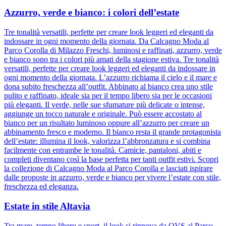
Azzurro, verde e bianco: i colori dell’estate
Tre tonalità versatili, perfette per creare look leggeri ed eleganti da
indossare in ogni momento della giornata. Da Calcagno Moda al
Parco Corolla di Milazzo Freschi, luminosi e raffinati, azzurro, verde
e bianco sono tra i colori più amati della stagione estiva. Tre tonalità
versatili, perfette per creare look leggeri ed eleganti da indossare in
ogni momento della giornata. L’azzurro richiama il cielo e il mare e
dona subito freschezza all’outfit. Abbinato al bianco crea uno stile
pulito e raffinato, ideale sia per il tempo libero sia per le occasioni
più eleganti. Il verde, nelle sue sfumature più delicate o intense,
aggiunge un tocco naturale e originale. Può essere accostato al
bianco per un risultato luminoso oppure all’azzurro per creare un
abbinamento fresco e moderno. Il bianco resta il grande protagonista
dell’estate: illumina il look, valorizza l’abbronzatura e si combina
facilmente con entrambe le tonalità. Camicie, pantaloni, abiti e
completi diventano così la base perfetta per tanti outfit estivi. Scopri
la collezione di Calcagno Moda al Parco Corolla e lasciati ispirare
dalle proposte in azzurro, verde e bianco per vivere l’estate con stile,
freschezza ed eleganza.
Estate in stile Altavia
Tra mare, tempo libero e sport, il look si rinnova da OVS al Parco