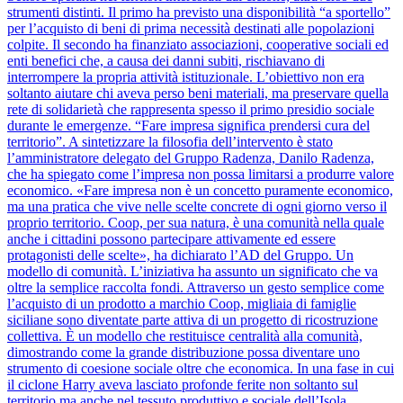
strumenti distinti. Il primo ha previsto una disponibilità “a sportello”
per l’acquisto di beni di prima necessità destinati alle popolazioni
colpite. Il secondo ha finanziato associazioni, cooperative sociali ed
enti benefici che, a causa dei danni subiti, rischiavano di
interrompere la propria attività istituzionale. L’obiettivo non era
soltanto aiutare chi aveva perso beni materiali, ma preservare quella
rete di solidarietà che rappresenta spesso il primo presidio sociale
durante le emergenze. “Fare impresa significa prendersi cura del
territorio”. A sintetizzare la filosofia dell’intervento è stato
l’amministratore delegato del Gruppo Radenza, Danilo Radenza,
che ha spiegato come l’impresa non possa limitarsi a produrre valore
economico. «Fare impresa non è un concetto puramente economico,
ma una pratica che vive nelle scelte concrete di ogni giorno verso il
proprio territorio. Coop, per sua natura, è una comunità nella quale
anche i cittadini possono partecipare attivamente ed essere
protagonisti delle scelte», ha dichiarato l’AD del Gruppo. Un
modello di comunità. L’iniziativa ha assunto un significato che va
oltre la semplice raccolta fondi. Attraverso un gesto semplice come
l’acquisto di un prodotto a marchio Coop, migliaia di famiglie
siciliane sono diventate parte attiva di un progetto di ricostruzione
collettiva. È un modello che restituisce centralità alla comunità,
dimostrando come la grande distribuzione possa diventare uno
strumento di coesione sociale oltre che economica. In una fase in cui
il ciclone Harry aveva lasciato profonde ferite non soltanto sul
territorio ma anche nel tessuto produttivo e sociale dell’Isola,