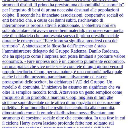
strumenti distinti. Il primo ha previsto una disponibilità “a sportello”
per l’acquisto di beni di prima necessità destinati alle popolazioni
colpite. Il secondo ha finanziato associazioni, cooperative sociali ed
enti benefici che, a causa dei danni subiti, rischiavano di
interrompere la propria attività istituzionale. L’obiettivo non era
soltanto aiutare chi aveva perso beni materiali, ma preservare quella
rete di solidarietà che rappresenta spesso il primo presidio sociale
durante le emergenze. “Fare impresa significa prendersi cura del
territorio”. A sintetizzare la filosofia dell’intervento è stato
l’amministratore delegato del Gruppo Radenza, Danilo Radenza,
che ha spiegato come l’impresa non possa limitarsi a produrre valore
economico. «Fare impresa non è un concetto puramente economico,
ma una pratica che vive nelle scelte concrete di ogni giorno verso il
proprio territorio. Coop, per sua natura, è una comunità nella quale
anche i cittadini possono partecipare attivamente ed essere
protagonisti delle scelte», ha dichiarato l’AD del Gruppo. Un
modello di comunità. L’iniziativa ha assunto un significato che va
oltre la semplice raccolta fondi. Attraverso un gesto semplice come
l’acquisto di un prodotto a marchio Coop, migliaia di famiglie
siciliane sono diventate parte attiva di un progetto di ricostruzione
collettiva. È un modello che restituisce centralità alla comunità,
dimostrando come la grande distribuzione possa diventare uno
strumento di coesione sociale oltre che economica. In una fase in cui
il ciclone Harry aveva lasciato profonde ferite non soltanto sul