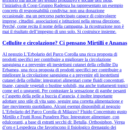
territorio ma anche nel tessuto produttivo e sociale dell’Isola,
l’iniziativa di Coop Gruppo Radenza ha rappresentato un esempio
concreto di responsabilità condivisa: non una donazione
occasionale, ma un percorso partecipato capace di coinvolgere
imprese, cittadini, associazioni e istituzioni nella stessa direzione.
Perché, come recita il nome della campagna, la ricostruzione non è
mai il risultato dell’impegno di uno solo. Si costruisce insieme.
Cellulite e circolazione? Ci pensano Mirtilli e Ananas
Al negozio L’Erbolario del Parco Corolla una ricca proposta di
prodotti specifici per contribuire a migliorare la circolazione
sanguigna e a prevenire gli inestetismi cutanei della cellulite Da
Erbamea, una ricca proposta di prodotti specifici per contribuire a
migliorare la circolazione sanguigna e a prevenire gli inestetismi
cutanei della cellulite: integratori alimentari come fluidi concentrati,
tisane, capsule vegetali o bustine solubili, ma anche trattamenti topici
come gel o unguenti. Per contrastare la sensazione di gambe pesanti
e l’aspetto della pelle a buccia d’arancia, è inoltre importante
adottare uno stile di vita sano, seguire una corretta alimentazione e
fare movimento quotidiano. Alcuni esempi disponibili al negozio
L’Erbolario del Parco Corolla di Milazzo? Fluido Concentrato gusto
Mirtillo e Frutti Rossi Puradren Plus: Integratore alimentare, con
edulcoranti, a base di estratti secchi di: Betulla, Orthosiphon, Verga
d’oro e Lespedeza che favoriscono il fisiologico drenaggio dei