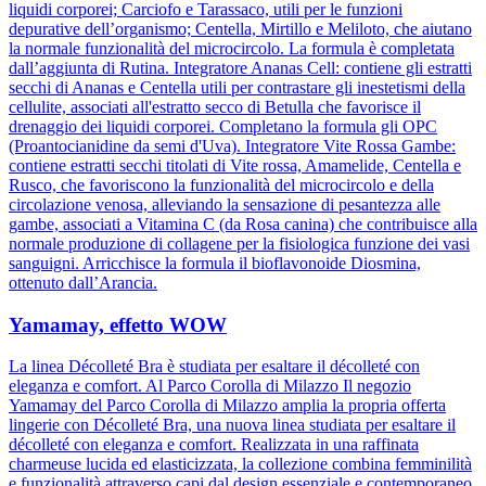
liquidi corporei; Carciofo e Tarassaco, utili per le funzioni
depurative dell’organismo; Centella, Mirtillo e Meliloto, che aiutano
la normale funzionalità del microcircolo. La formula è completata
dall’aggiunta di Rutina. Integratore Ananas Cell: contiene gli estratti
secchi di Ananas e Centella utili per contrastare gli inestetismi della
cellulite, associati all'estratto secco di Betulla che favorisce il
drenaggio dei liquidi corporei. Completano la formula gli OPC
(Proantocianidine da semi d'Uva). Integratore Vite Rossa Gambe:
contiene estratti secchi titolati di Vite rossa, Amamelide, Centella e
Rusco, che favoriscono la funzionalità del microcircolo e della
circolazione venosa, alleviando la sensazione di pesantezza alle
gambe, associati a Vitamina C (da Rosa canina) che contribuisce alla
normale produzione di collagene per la fisiologica funzione dei vasi
sanguigni. Arricchisce la formula il bioflavonoide Diosmina,
ottenuto dall’Arancia.
Yamamay, effetto WOW
La linea Décolleté Bra è studiata per esaltare il décolleté con
eleganza e comfort. Al Parco Corolla di Milazzo Il negozio
Yamamay del Parco Corolla di Milazzo amplia la propria offerta
lingerie con Décolleté Bra, una nuova linea studiata per esaltare il
décolleté con eleganza e comfort. Realizzata in una raffinata
charmeuse lucida ed elasticizzata, la collezione combina femminilità
e funzionalità attraverso capi dal design essenziale e contemporaneo.