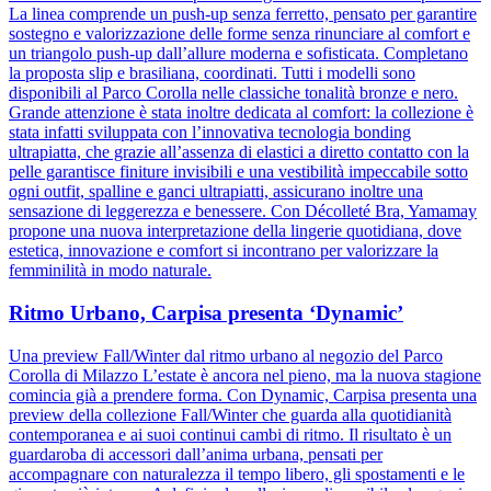
La linea comprende un push-up senza ferretto, pensato per garantire
sostegno e valorizzazione delle forme senza rinunciare al comfort e
un triangolo push-up dall’allure moderna e sofisticata. Completano
la proposta slip e brasiliana, coordinati. Tutti i modelli sono
disponibili al Parco Corolla nelle classiche tonalità bronze e nero.
Grande attenzione è stata inoltre dedicata al comfort: la collezione è
stata infatti sviluppata con l’innovativa tecnologia bonding
ultrapiatta, che grazie all’assenza di elastici a diretto contatto con la
pelle garantisce finiture invisibili e una vestibilità impeccabile sotto
ogni outfit, spalline e ganci ultrapiatti, assicurano inoltre una
sensazione di leggerezza e benessere. Con Décolleté Bra, Yamamay
propone una nuova interpretazione della lingerie quotidiana, dove
estetica, innovazione e comfort si incontrano per valorizzare la
femminilità in modo naturale.
Ritmo Urbano, Carpisa presenta ‘Dynamic’
Una preview Fall/Winter dal ritmo urbano al negozio del Parco
Corolla di Milazzo L’estate è ancora nel pieno, ma la nuova stagione
comincia già a prendere forma. Con Dynamic, Carpisa presenta una
preview della collezione Fall/Winter che guarda alla quotidianità
contemporanea e ai suoi continui cambi di ritmo. Il risultato è un
guardaroba di accessori dall’anima urbana, pensati per
accompagnare con naturalezza il tempo libero, gli spostamenti e le