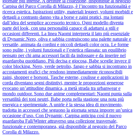
giornate più intense. A definire la collezione, disponibile al negozio
Carpisa del Parco Corolla di Milazzo, è l’incontro tra funzionalità e
ricerca estetica. Ispirazioni utility, materiali leggeri, volumi morbidi e
dettagli a contrasto danno vita a borse e zaini pratici, ma lontani
dall’idea del semplice accessorio tecnico. Ogni modello diventa
parte del look, con una personalità capace di adattarsi a stili e
occasioni differenti. La linea Naomi interpreta il lato più essenziale
di Dynamic.Nero, oliva e sabbia costruiscono una palette naturale e
versatile, animata da cordini e piccoli dettagli color ocra. Le forme
sono pulite, i volumi funzionali e l’estetica rilassata: un equilibrio
pensato per chi ama accessori facili da indossare e da inserire nel
guardaroba quotidiano. Più decisa e giocosa, Babe sceglie invece il
color blocking. Nero, verde petrolio, fango e sabbia si incontrano in
accostamenti grafici che rendono immediatamente riconoscibili
zaini, shopper e borsoni. Tasche esterne, coulisse e applicazioni in
corda diventano segni distintivi, mentre le proporzioni generose
evocano un’attitudine dinamica, a metà strada tra urbanwear e
mondo outdoor. Sono due anime complementari: Naomi punta sulla
versatilità dei toni neutri, Babe porta nella stagione una nota più
energica e sperimentale. A unirle è la stessa idea di movimento,
tradotta in accessori che seguono la giornata senza imporre un’unica
occasione d’uso. Con Dynamic, Carpisa anticipa così il nuovo
guardaroba Fall/Winter attraverso una collezione trasversale,
funzionale e contemporanea, già disponibile al negozio del Parco
Corolla di Milazzo.