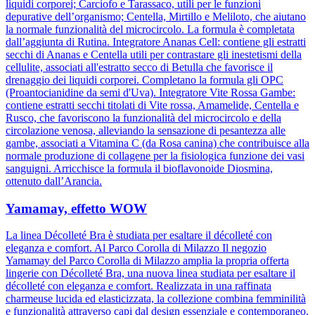
liquidi corporei; Carciofo e Tarassaco, utili per le funzioni
depurative dell’organismo; Centella, Mirtillo e Meliloto, che aiutano
la normale funzionalità del microcircolo. La formula è completata
dall’aggiunta di Rutina. Integratore Ananas Cell: contiene gli estratti
secchi di Ananas e Centella utili per contrastare gli inestetismi della
cellulite, associati all'estratto secco di Betulla che favorisce il
drenaggio dei liquidi corporei. Completano la formula gli OPC
(Proantocianidine da semi d'Uva). Integratore Vite Rossa Gambe:
contiene estratti secchi titolati di Vite rossa, Amamelide, Centella e
Rusco, che favoriscono la funzionalità del microcircolo e della
circolazione venosa, alleviando la sensazione di pesantezza alle
gambe, associati a Vitamina C (da Rosa canina) che contribuisce alla
normale produzione di collagene per la fisiologica funzione dei vasi
sanguigni. Arricchisce la formula il bioflavonoide Diosmina,
ottenuto dall’Arancia.
Yamamay, effetto WOW
La linea Décolleté Bra è studiata per esaltare il décolleté con
eleganza e comfort. Al Parco Corolla di Milazzo Il negozio
Yamamay del Parco Corolla di Milazzo amplia la propria offerta
lingerie con Décolleté Bra, una nuova linea studiata per esaltare il
décolleté con eleganza e comfort. Realizzata in una raffinata
charmeuse lucida ed elasticizzata, la collezione combina femminilità
e funzionalità attraverso capi dal design essenziale e contemporaneo.