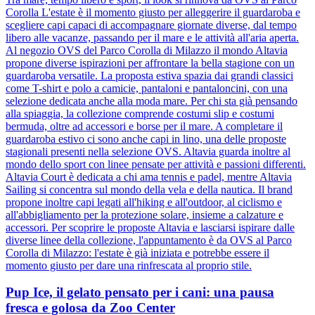
Corolla L'estate è il momento giusto per alleggerire il guardaroba e
scegliere capi capaci di accompagnare giornate diverse, dal tempo
libero alle vacanze, passando per il mare e le attività all'aria aperta.
Al negozio OVS del Parco Corolla di Milazzo il mondo Altavia
propone diverse ispirazioni per affrontare la bella stagione con un
guardaroba versatile. La proposta estiva spazia dai grandi classici
come T-shirt e polo a camicie, pantaloni e pantaloncini, con una
selezione dedicata anche alla moda mare. Per chi sta già pensando
alla spiaggia, la collezione comprende costumi slip e costumi
bermuda, oltre ad accessori e borse per il mare. A completare il
guardaroba estivo ci sono anche capi in lino, una delle proposte
stagionali presenti nella selezione OVS. Altavia guarda inoltre al
mondo dello sport con linee pensate per attività e passioni differenti.
Altavia Court è dedicata a chi ama tennis e padel, mentre Altavia
Sailing si concentra sul mondo della vela e della nautica. Il brand
propone inoltre capi legati all'hiking e all'outdoor, al ciclismo e
all'abbigliamento per la protezione solare, insieme a calzature e
accessori. Per scoprire le proposte Altavia e lasciarsi ispirare dalle
diverse linee della collezione, l'appuntamento è da OVS al Parco
Corolla di Milazzo: l'estate è già iniziata e potrebbe essere il
momento giusto per dare una rinfrescata al proprio stile.
Pup Ice, il gelato pensato per i cani: una pausa
fresca e golosa da Zoo Center