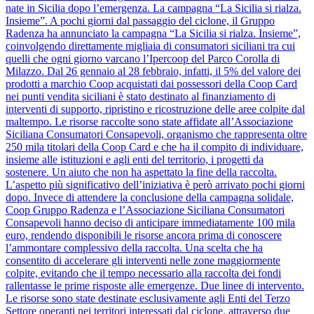
nate in Sicilia dopo l’emergenza. La campagna “La Sicilia si rialza.
Insieme”. A pochi giorni dal passaggio del ciclone, il Gruppo
Radenza ha annunciato la campagna “La Sicilia si rialza. Insieme”,
coinvolgendo direttamente migliaia di consumatori siciliani tra cui
quelli che ogni giorno varcano l’Ipercoop del Parco Corolla di
Milazzo. Dal 26 gennaio al 28 febbraio, infatti, il 5% del valore dei
prodotti a marchio Coop acquistati dai possessori della Coop Card
nei punti vendita siciliani è stato destinato al finanziamento di
interventi di supporto, ripristino e ricostruzione delle aree colpite dal
maltempo. Le risorse raccolte sono state affidate all’Associazione
Siciliana Consumatori Consapevoli, organismo che rappresenta oltre
250 mila titolari della Coop Card e che ha il compito di individuare,
insieme alle istituzioni e agli enti del territorio, i progetti da
sostenere. Un aiuto che non ha aspettato la fine della raccolta.
L’aspetto più significativo dell’iniziativa è però arrivato pochi giorni
dopo. Invece di attendere la conclusione della campagna solidale,
Coop Gruppo Radenza e l’Associazione Siciliana Consumatori
Consapevoli hanno deciso di anticipare immediatamente 100 mila
euro, rendendo disponibili le risorse ancora prima di conoscere
l’ammontare complessivo della raccolta. Una scelta che ha
consentito di accelerare gli interventi nelle zone maggiormente
colpite, evitando che il tempo necessario alla raccolta dei fondi
rallentasse le prime risposte alle emergenze. Due linee di intervento.
Le risorse sono state destinate esclusivamente agli Enti del Terzo
Settore operanti nei territori interessati dal ciclone, attraverso due