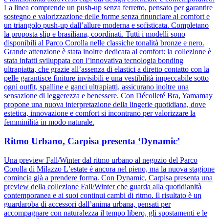
La linea comprende un push-up senza ferretto, pensato per garantire
sostegno e valorizzazione delle forme senza rinunciare al comfort e
un triangolo push-up dall’allure moderna e sofisticata. Completano
la proposta slip e brasiliana, coordinati. Tutti i modelli sono
disponibili al Parco Corolla nelle classiche tonalità bronze e nero.
Grande attenzione è stata inoltre dedicata al comfort: la collezione è
stata infatti sviluppata con l’innovativa tecnologia bonding
ultrapiatta, che grazie all’assenza di elastici a diretto contatto con la
pelle garantisce finiture invisibili e una vestibilità impeccabile sotto
ogni outfit, spalline e ganci ultrapiatti, assicurano inoltre una
sensazione di leggerezza e benessere. Con Décolleté Bra, Yamamay
propone una nuova interpretazione della lingerie quotidiana, dove
estetica, innovazione e comfort si incontrano per valorizzare la
femminilità in modo naturale.
Ritmo Urbano, Carpisa presenta ‘Dynamic’
Una preview Fall/Winter dal ritmo urbano al negozio del Parco
Corolla di Milazzo L’estate è ancora nel pieno, ma la nuova stagione
comincia già a prendere forma. Con Dynamic, Carpisa presenta una
preview della collezione Fall/Winter che guarda alla quotidianità
contemporanea e ai suoi continui cambi di ritmo. Il risultato è un
guardaroba di accessori dall’anima urbana, pensati per
accompagnare con naturalezza il tempo libero, gli spostamenti e le