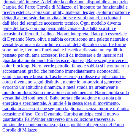
giornate più intense. A definire la collezione, disponibile al negozio
Carpisa del Parco Corolla di Milazzo, è l’incontro tra funzionalità e
ricerca estetica. Ispirazioni utility, materiali leggeri, volumi morbidi e
dettagli a contrasto danno vita a borse e zaini pratici, ma lontani
dall’idea del semplice accessorio tecnico. Ogni modello diventa
parte del look, con una personalità capace di adattarsi a stili e
occasioni differenti. La linea Naomi interpreta il lato più essenziale
di Dynamic.Nero, oliva e sabbia costruiscono una palette naturale e
versatile, animata da cordini e piccoli dettagli color ocra. Le forme
sono pulite, i volumi funzionali e l’estetica rilassata: un equilibrio
pensato per chi ama accessori facili da indossare e da inserire nel
guardaroba quotidiano. Più decisa e giocosa, Babe sceglie invece il
color blocking. Nero, verde petrolio, fango e sabbia si incontrano in
accostamenti grafici che rendono immediatamente riconoscibili
zaini, shopper e borsoni. Tasche esterne, coulisse e applicazioni in
corda diventano segni distintivi, mentre le proporzioni generose
evocano un’attitudine dinamica, a metà strada tra urbanwear e
mondo outdoor. Sono due anime complementari: Naomi punta sulla
versatilità dei toni neutri, Babe porta nella stagione una nota più
energica e sperimentale. A unirle è la stessa idea di movimento,
tradotta in accessori che seguono la giornata senza imporre un’unica
occasione d’uso. Con Dynamic, Carpisa anticipa così il nuovo
guardaroba Fall/Winter attraverso una collezione trasversale,
funzionale e contemporanea, già disponibile al negozio del Parco
Corolla di Milazzo.