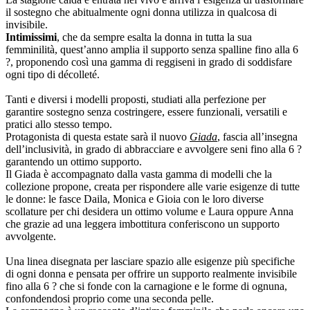
il sostegno che abitualmente ogni donna utilizza in qualcosa di
invisibile.
Intimissimi
, che da sempre esalta la donna in tutta la sua
femminilità, quest’anno amplia il supporto senza spalline fino alla 6
?, proponendo così una gamma di reggiseni in grado di soddisfare
ogni tipo di décolleté.
Tanti e diversi i modelli proposti, studiati alla perfezione per
garantire sostegno senza costringere, essere funzionali, versatili e
pratici allo stesso tempo.
Protagonista di questa estate sarà il nuovo
Giada
, fascia all’insegna
dell’inclusività, in grado di abbracciare e avvolgere seni fino alla 6 ?
garantendo un ottimo supporto.
Il Giada è accompagnato dalla vasta gamma di modelli che la
collezione propone, creata per rispondere alle varie esigenze di tutte
le donne: le fasce Daila, Monica e Gioia con le loro diverse
scollature per chi desidera un ottimo volume e Laura oppure Anna
che grazie ad una leggera imbottitura conferiscono un supporto
avvolgente.
Una linea disegnata per lasciare spazio alle esigenze più specifiche
di ogni donna e pensata per offrire un supporto realmente invisibile
fino alla 6 ? che si fonde con la carnagione e le forme di ognuna,
confondendosi proprio come una seconda pelle.