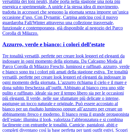
versatilità dei toni neutri, Babe porta nella stagione una nota più
energica e sperimentale. A unirle è la stessa idea di movimento,
tradotta in accessori che seguono la giornata senza imporre un’unica
occasione d’uso. Con Dynamic, Carpisa anticipa così il nuovo
guardaroba Fall/Winter attraverso una collezione trasversale,
funzionale e contemporanea, già disponibile al negozio del Parco
Corolla di Milazzo.
Azzurro, verde e bianco: i colori dell’estate
Tre tonalità versatili, perfette per creare look leggeri ed eleganti da
indossare in ogni momento della giornata. Da Calcagno Moda al
Parco Corolla di Milazzo Freschi, luminosi e raffinati, azzurro, verde
e bianco sono tra i colori più amati della stagione estiva. Tre tonalità
versatili, perfette per creare look leggeri ed eleganti da indossare in
ogni momento della giornata. L’azzurro richiama il cielo e il mare e
dona subito freschezza all’outfit. Abbinato al bianco crea uno stile
pulito e raffinato, ideale sia per il tempo libero sia per le occasioni
più eleganti. Il verde, nelle sue sfumature più delicate o intense,
aggiunge un tocco naturale e originale. Può essere accostato al
bianco per un risultato luminoso oppure all’azzurro per creare un
abbinamento fresco e moderno. Il bianco resta il grande protagonista
dell’estate: illumina il look, valorizza l’abbronzatura e si combina
facilmente con entrambe le tonalità. Camicie, pantaloni, abiti e
completi diventano così la base perfetta per tanti outfit estivi. Scopri