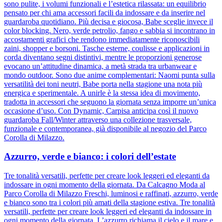
sono pulite, i volumi funzionali e l’estetica rilassata: un equilibrio
pensato per chi ama accessori facili da indossare e da inserire nel
guardaroba quotidiano. Più decisa e giocosa, Babe sceglie invece il
color blocking. Nero, verde petrolio, fango e sabbia si incontrano in
accostamenti grafici che rendono immediatamente riconoscibili
zaini, shopper e borsoni. Tasche esterne, coulisse e applicazioni in
corda diventano segni distintivi, mentre le proporzioni generose
evocano un’attitudine dinamica, a metà strada tra urbanwear e
mondo outdoor. Sono due anime complementari: Naomi punta sulla
versatilità dei toni neutri, Babe porta nella stagione una nota più
energica e sperimentale. A unirle è la stessa idea di movimento,
tradotta in accessori che seguono la giornata senza imporre un’unica
occasione d’uso. Con Dynamic, Carpisa anticipa così il nuovo
guardaroba Fall/Winter attraverso una collezione trasversale,
funzionale e contemporanea, già disponibile al negozio del Parco
Corolla di Milazzo.
Azzurro, verde e bianco: i colori dell’estate
Tre tonalità versatili, perfette per creare look leggeri ed eleganti da
indossare in ogni momento della giornata. Da Calcagno Moda al
Parco Corolla di Milazzo Freschi, luminosi e raffinati, azzurro, verde
e bianco sono tra i colori più amati della stagione estiva. Tre tonalità
versatili, perfette per creare look leggeri ed eleganti da indossare in
ogni momento della giornata. L’azzurro richiama il cielo e il mare e