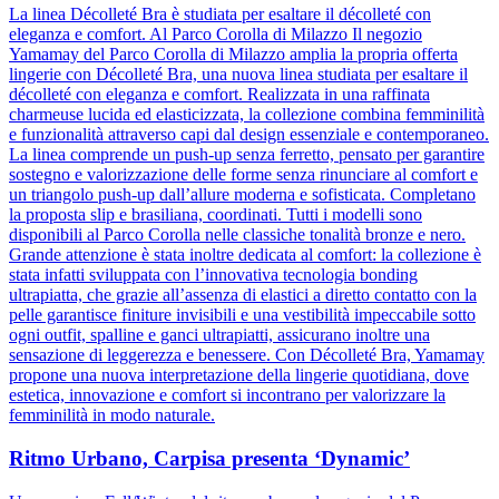
La linea Décolleté Bra è studiata per esaltare il décolleté con
eleganza e comfort. Al Parco Corolla di Milazzo Il negozio
Yamamay del Parco Corolla di Milazzo amplia la propria offerta
lingerie con Décolleté Bra, una nuova linea studiata per esaltare il
décolleté con eleganza e comfort. Realizzata in una raffinata
charmeuse lucida ed elasticizzata, la collezione combina femminilità
e funzionalità attraverso capi dal design essenziale e contemporaneo.
La linea comprende un push-up senza ferretto, pensato per garantire
sostegno e valorizzazione delle forme senza rinunciare al comfort e
un triangolo push-up dall’allure moderna e sofisticata. Completano
la proposta slip e brasiliana, coordinati. Tutti i modelli sono
disponibili al Parco Corolla nelle classiche tonalità bronze e nero.
Grande attenzione è stata inoltre dedicata al comfort: la collezione è
stata infatti sviluppata con l’innovativa tecnologia bonding
ultrapiatta, che grazie all’assenza di elastici a diretto contatto con la
pelle garantisce finiture invisibili e una vestibilità impeccabile sotto
ogni outfit, spalline e ganci ultrapiatti, assicurano inoltre una
sensazione di leggerezza e benessere. Con Décolleté Bra, Yamamay
propone una nuova interpretazione della lingerie quotidiana, dove
estetica, innovazione e comfort si incontrano per valorizzare la
femminilità in modo naturale.
Ritmo Urbano, Carpisa presenta ‘Dynamic’