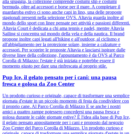
alla spiaggia, la collezione comprende costumi slip e costumi
bermuda, oltre ad accessori e borse per il mare. A completare il
guardaroba estivo ci sono anche capi in lino, una delle proposte
stagionali presenti nella selezione OVS. Altavia guarda inoltre al
mondo dello sport con linee pensate per attività e passioni differenti.
Altavia Court è dedicata a chi ama tennis e padel, mentre Altavia
Sailing si concentra sul mondo della vela e della nautica. Il brand
propone inoltre capi legati all'hiking e all'outdoor, al ciclismo e
all'abbigliamento per la protezione solare, insieme a calzature e
accessori. Per scoprire le proposte Altavia e lasciarsi ispirare dalle
diverse linee della collezione, l'appuntamento è da OVS al Parco
Corolla di Milazzo: l'estate è già iniziata e potrebbe essere il
momento giusto per dare una rinfrescata al proprio stile.
Pup Ice, il gelato pensato per i cani: una pausa
fresca e golosa da Zoo Center
Un prodotto curioso e originale, capace di trasformare una semplice
giornata d'estate in un piccolo momento di festa da condividere con
il proprio cane. Al Parco Corolla di Milazzo E se anche i nostri
amici a quattro zampe potessero concedersi una pausa fresca e
golosa durante le calde giornate estive? È l'idea alla base di Pup Ice,
il gelato pensato appositamente per i cani e proposto dal negozio
Zoo Center del Parco Corolla di Milazzo. Un prodotto curioso e
originale, capace di trasformare una semplice giornata d'estate in un