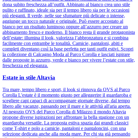
dona subito freschezza all’outfit. Abbinato al bianco crea uno stile
pulito e raffinato, ideale sia per il tempo libero sia per le occasioni
più eleganti. Il verde, nelle sue sfumature più delicate o intense,
aggiunge un tocco naturale e originale. Può essere accostato al
bianco per un risultato luminoso oppure all’azzurro per creare un
abbinamento fresco e moderno. Il bianco resta il grande protagonista
dell’estate: illumina il look, valorizza l’abbronzatura e si combina
facilmente con entrambe le tonalità. Camicie, pantaloni, abiti e
completi diventano così la base perfetta per tanti outfit estivi. Scopri
la collezione di Calcagno Moda al Parco Corolla e lasciati ispirare
dalle proposte in azzurro, verde e bianco per vivere l’estate con stile,
freschezza ed eleganza.
Estate in stile Altavia
Tra mare, tempo libero e sport, il look si rinnova da OVS al Parco
Corolla L'estate è il momento giusto per alleggerire il guardaroba e
scegliere capi capaci di accompagnare giornate diverse, dal tempo
libero alle vacanze, passando per il mare e le attività all'aria aperta.
Al negozio OVS del Parco Corolla di Milazzo il mondo Altavia
propone diverse ispirazioni per affrontare la bella stagione con un
guardaroba versatile. La proposta estiva spazia dai grandi classici
come T-shirt e polo a camicie, pantaloni e pantaloncini, con una
selezione dedicata anche alla moda mare. Per chi sta già pensando