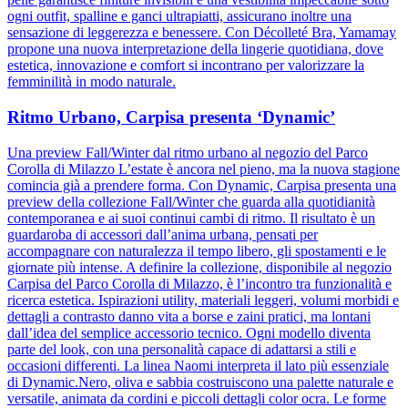
ogni outfit, spalline e ganci ultrapiatti, assicurano inoltre una
sensazione di leggerezza e benessere. Con Décolleté Bra, Yamamay
propone una nuova interpretazione della lingerie quotidiana, dove
estetica, innovazione e comfort si incontrano per valorizzare la
femminilità in modo naturale.
Ritmo Urbano, Carpisa presenta ‘Dynamic’
Una preview Fall/Winter dal ritmo urbano al negozio del Parco
Corolla di Milazzo L’estate è ancora nel pieno, ma la nuova stagione
comincia già a prendere forma. Con Dynamic, Carpisa presenta una
preview della collezione Fall/Winter che guarda alla quotidianità
contemporanea e ai suoi continui cambi di ritmo. Il risultato è un
guardaroba di accessori dall’anima urbana, pensati per
accompagnare con naturalezza il tempo libero, gli spostamenti e le
giornate più intense. A definire la collezione, disponibile al negozio
Carpisa del Parco Corolla di Milazzo, è l’incontro tra funzionalità e
ricerca estetica. Ispirazioni utility, materiali leggeri, volumi morbidi e
dettagli a contrasto danno vita a borse e zaini pratici, ma lontani
dall’idea del semplice accessorio tecnico. Ogni modello diventa
parte del look, con una personalità capace di adattarsi a stili e
occasioni differenti. La linea Naomi interpreta il lato più essenziale
di Dynamic.Nero, oliva e sabbia costruiscono una palette naturale e
versatile, animata da cordini e piccoli dettagli color ocra. Le forme