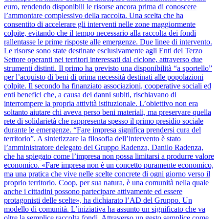
euro, rendendo disponibili le risorse ancora prima di conoscere
l’ammontare complessivo della raccolta. Una scelta che ha
consentito di accelerare gli interventi nelle zone maggiormente
colpite, evitando che il tempo necessario alla raccolta dei fondi
rallentasse le prime risposte alle emergenze. Due linee di intervento.
Le risorse sono state destinate esclusivamente agli Enti del Terzo
Settore operanti nei territori interessati dal ciclone, attraverso due
strumenti distinti. Il primo ha previsto una disponibilità “a sportello”
per l’acquisto di beni di prima necessità destinati alle popolazioni
colpite. Il secondo ha finanziato associazioni, cooperative sociali ed
enti benefici che, a causa dei danni subiti, rischiavano di
interrompere la propria attività istituzionale. L’obiettivo non era
soltanto aiutare chi aveva perso beni materiali, ma preservare quella
rete di solidarietà che rappresenta spesso il primo presidio sociale
durante le emergenze. “Fare impresa significa prendersi cura del
territorio”. A sintetizzare la filosofia dell’intervento è stato
l’amministratore delegato del Gruppo Radenza, Danilo Radenza,
che ha spiegato come l’impresa non possa limitarsi a produrre valore
economico. «Fare impresa non è un concetto puramente economico,
ma una pratica che vive nelle scelte concrete di ogni giorno verso il
proprio territorio. Coop, per sua natura, è una comunità nella quale
anche i cittadini possono partecipare attivamente ed essere
protagonisti delle scelte», ha dichiarato l’AD del Gruppo. Un
modello di comunità. L’iniziativa ha assunto un significato che va
oltre la semplice raccolta fondi. Attraverso un gesto semplice come