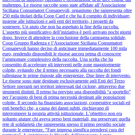
maltempo. Le risorse raccolte sono state affidate all’Associazione
Siciliana Consumatori Consapevoli, organismo che rappresenta oltre
250 mila titolari della Coop Card e che ha il compito di individuare,
insieme alle istituzioni e agli enti del territorio, i progetti da
sostenere. Un aiuto che non ha aspettato la fine della raccolta.
L’aspetto più significativo dell’iniziativa è però arrivato pochi giorni
dopo. Invece di attendere la conclusione della campagna solidale,
Coop Gruppo Radenza e l’Associazione Siciliana Consumatori
Consapevoli hanno deciso di anticipare immediatamente 100 mila
euro, rendendo disponibili le risorse ancora prima di conoscere
l’ammontare complessivo della raccolta. Una scelta che ha
consentito di accelerare gli interventi nelle zone maggiormente
colpite, evitando che il tempo necessario alla raccolta dei fondi
rallentasse le prime risposte alle emergenze. Due linee di intervento.
Le risorse sono state destinate esclusivamente agli Enti del Terzo
Settore operanti nei territori interessati dal ciclone, attraverso due
strumenti distinti. Il primo ha previsto una disponibilità “a sportello”
per l’acquisto di beni di prima necessità destinati alle popolazioni
colpite. Il secondo ha finanziato associazioni, cooperative sociali ed
enti benefici che, a causa dei danni subiti, rischiavano di
interrompere la propria attività istituzionale. L’obiettivo non era
soltanto aiutare chi aveva perso beni materiali, ma preservare quella
rete di solidarietà che rappresenta spesso il primo presidio sociale
durante le emergenze. “Fare impresa significa prendersi cura del