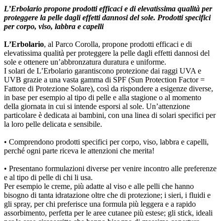
L’Erbolario propone prodotti efficaci e di elevatissima qualità per
proteggere la pelle dagli effetti dannosi del sole. Prodotti specifici
per corpo, viso, labbra e capelli
L’Erbolario
, al Parco Corolla, propone prodotti efficaci e di
elevatissima qualità per proteggere la pelle dagli effetti dannosi del
sole e ottenere un’abbronzatura duratura e uniforme.
I solari de L’Erbolario garantiscono protezione dai raggi UVA e
UVB grazie a una vasta gamma di SPF (Sun Protection Factor =
Fattore di Protezione Solare), così da rispondere a esigenze diverse,
in base per esempio al tipo di pelle e alla stagione o al momento
della giornata in cui si intende esporsi al sole. Un’attenzione
particolare è dedicata ai bambini, con una linea di solari specifici per
la loro pelle delicata e sensibile.
• Comprendono prodotti specifici per corpo, viso, labbra e capelli,
perché ogni parte riceva le attenzioni che merita!
• Presentano formulazioni diverse per venire incontro alle preferenze
e al tipo di pelle di chi li usa.
Per esempio le creme, più adatte al viso e alle pelli che hanno
bisogno di tanta idratazione oltre che di protezione; i sieri, i fluidi e
gli spray, per chi preferisce una formula più leggera e a rapido
assorbimento, perfetta per le aree cutanee più estese; gli stick, ideali