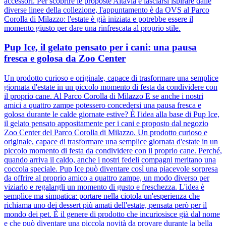
accessori. Per scoprire le proposte Altavia e lasciarsi ispirare dalle
diverse linee della collezione, l'appuntamento è da OVS al Parco
Corolla di Milazzo: l'estate è già iniziata e potrebbe essere il
momento giusto per dare una rinfrescata al proprio stile.
Pup Ice, il gelato pensato per i cani: una pausa
fresca e golosa da Zoo Center
Un prodotto curioso e originale, capace di trasformare una semplice
giornata d'estate in un piccolo momento di festa da condividere con
il proprio cane. Al Parco Corolla di Milazzo E se anche i nostri
amici a quattro zampe potessero concedersi una pausa fresca e
golosa durante le calde giornate estive? È l'idea alla base di Pup Ice,
il gelato pensato appositamente per i cani e proposto dal negozio
Zoo Center del Parco Corolla di Milazzo. Un prodotto curioso e
originale, capace di trasformare una semplice giornata d'estate in un
piccolo momento di festa da condividere con il proprio cane. Perché,
quando arriva il caldo, anche i nostri fedeli compagni meritano una
coccola speciale. Pup Ice può diventare così una piacevole sorpresa
da offrire al proprio amico a quattro zampe, un modo diverso per
viziarlo e regalargli un momento di gusto e freschezza. L'idea è
semplice ma simpatica: portare nella ciotola un'esperienza che
richiama uno dei dessert più amati dell'estate, pensata però per il
mondo dei pet. È il genere di prodotto che incuriosisce già dal nome
e che può diventare una piccola novità da provare durante la bella