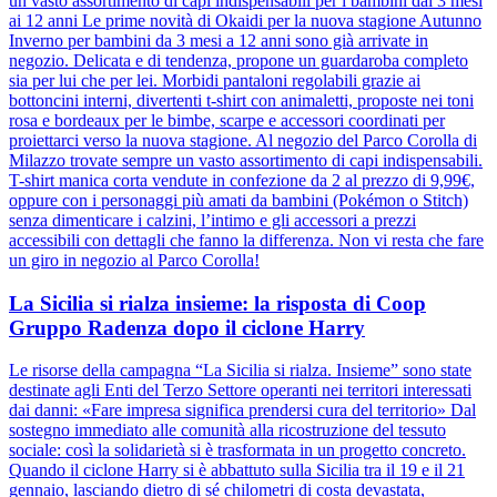
un vasto assortimento di capi indispensabili per i bambini dai 3 mesi
ai 12 anni Le prime novità di Okaidi per la nuova stagione Autunno
Inverno per bambini da 3 mesi a 12 anni sono già arrivate in
negozio. Delicata e di tendenza, propone un guardaroba completo
sia per lui che per lei. Morbidi pantaloni regolabili grazie ai
bottoncini interni, divertenti t-shirt con animaletti, proposte nei toni
rosa e bordeaux per le bimbe, scarpe e accessori coordinati per
proiettarci verso la nuova stagione. Al negozio del Parco Corolla di
Milazzo trovate sempre un vasto assortimento di capi indispensabili.
T-shirt manica corta vendute in confezione da 2 al prezzo di 9,99€,
oppure con i personaggi più amati da bambini (Pokémon o Stitch)
senza dimenticare i calzini, l’intimo e gli accessori a prezzi
accessibili con dettagli che fanno la differenza. Non vi resta che fare
un giro in negozio al Parco Corolla!
La Sicilia si rialza insieme: la risposta di Coop
Gruppo Radenza dopo il ciclone Harry
Le risorse della campagna “La Sicilia si rialza. Insieme” sono state
destinate agli Enti del Terzo Settore operanti nei territori interessati
dai danni: «Fare impresa significa prendersi cura del territorio» Dal
sostegno immediato alle comunità alla ricostruzione del tessuto
sociale: così la solidarietà si è trasformata in un progetto concreto.
Quando il ciclone Harry si è abbattuto sulla Sicilia tra il 19 e il 21
gennaio, lasciando dietro di sé chilometri di costa devastata,