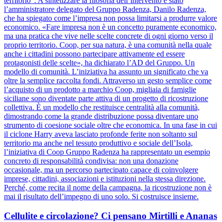
territorio”. A sintetizzare la filosofia dell’intervento è stato
l’amministratore delegato del Gruppo Radenza, Danilo Radenza,
che ha spiegato come l’impresa non possa limitarsi a produrre valore
economico. «Fare impresa non è un concetto puramente economico,
ma una pratica che vive nelle scelte concrete di ogni giorno verso il
proprio territorio. Coop, per sua natura, è una comunità nella quale
anche i cittadini possono partecipare attivamente ed essere
protagonisti delle scelte», ha dichiarato l’AD del Gruppo. Un
modello di comunità. L’iniziativa ha assunto un significato che va
oltre la semplice raccolta fondi. Attraverso un gesto semplice come
l’acquisto di un prodotto a marchio Coop, migliaia di famiglie
siciliane sono diventate parte attiva di un progetto di ricostruzione
collettiva. È un modello che restituisce centralità alla comunità,
dimostrando come la grande distribuzione possa diventare uno
strumento di coesione sociale oltre che economica. In una fase in cui
il ciclone Harry aveva lasciato profonde ferite non soltanto sul
territorio ma anche nel tessuto produttivo e sociale dell’Isola,
l’iniziativa di Coop Gruppo Radenza ha rappresentato un esempio
concreto di responsabilità condivisa: non una donazione
occasionale, ma un percorso partecipato capace di coinvolgere
imprese, cittadini, associazioni e istituzioni nella stessa direzione.
Perché, come recita il nome della campagna, la ricostruzione non è
mai il risultato dell’impegno di uno solo. Si costruisce insieme.
Cellulite e circolazione? Ci pensano Mirtilli e Ananas