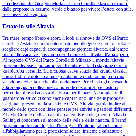
la collezione di Calcagno Moda al Parco Corolla e lasciati ispirare
dalle proposte in azzurro, verde e bianco per vivere l’estate con stile,
freschezza ed eleganza.
Estate in stile Altavia
Tra mare, tempo libero e sport, il look si rinnova da OVS al Parco
Corolla L'estate è il momento giusto per alleggerire il guardaroba e
scegliere capi capaci di accompagnare giornate diverse, dal tempo
libero alle vacanze, passando per il mare e le attività all'aria aperta.
Al negozio OVS del Parco Corolla di Milazzo il mondo Altavia
propone diverse ispirazioni per affrontare la bella stagione con un
guardaroba versatile. La proposta estiva spazia dai grandi classici
come T-shirt e polo a camicie, pantaloni e pantaloncini, con una
selezione dedicata anche alla moda mare. Per chi sta già pensando
alla spiaggia, la collezione comprende costumi slip e costumi
bermuda, oltre ad accessori e borse per il mare. A completare il
guardaroba estivo ci sono anche capi in lino, una delle proposte
stagionali presenti nella selezione OVS. Altavia guarda inoltre al
mondo dello sport con linee pensate per attività e passioni differenti.
Altavia Court è dedicata a chi ama tennis e padel, mentre Altavia
Sailing si concentra sul mondo della vela e della nautica. Il brand
propone inoltre capi legati all'hiking e all'outdoor, al ciclismo e
all'abbigliamento per la protezione solare, insieme a calzature e