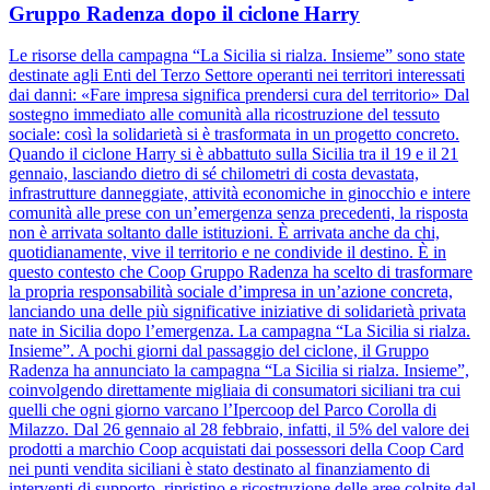
Gruppo Radenza dopo il ciclone Harry
Le risorse della campagna “La Sicilia si rialza. Insieme” sono state
destinate agli Enti del Terzo Settore operanti nei territori interessati
dai danni: «Fare impresa significa prendersi cura del territorio» Dal
sostegno immediato alle comunità alla ricostruzione del tessuto
sociale: così la solidarietà si è trasformata in un progetto concreto.
Quando il ciclone Harry si è abbattuto sulla Sicilia tra il 19 e il 21
gennaio, lasciando dietro di sé chilometri di costa devastata,
infrastrutture danneggiate, attività economiche in ginocchio e intere
comunità alle prese con un’emergenza senza precedenti, la risposta
non è arrivata soltanto dalle istituzioni. È arrivata anche da chi,
quotidianamente, vive il territorio e ne condivide il destino. È in
questo contesto che Coop Gruppo Radenza ha scelto di trasformare
la propria responsabilità sociale d’impresa in un’azione concreta,
lanciando una delle più significative iniziative di solidarietà privata
nate in Sicilia dopo l’emergenza. La campagna “La Sicilia si rialza.
Insieme”. A pochi giorni dal passaggio del ciclone, il Gruppo
Radenza ha annunciato la campagna “La Sicilia si rialza. Insieme”,
coinvolgendo direttamente migliaia di consumatori siciliani tra cui
quelli che ogni giorno varcano l’Ipercoop del Parco Corolla di
Milazzo. Dal 26 gennaio al 28 febbraio, infatti, il 5% del valore dei
prodotti a marchio Coop acquistati dai possessori della Coop Card
nei punti vendita siciliani è stato destinato al finanziamento di
interventi di supporto, ripristino e ricostruzione delle aree colpite dal