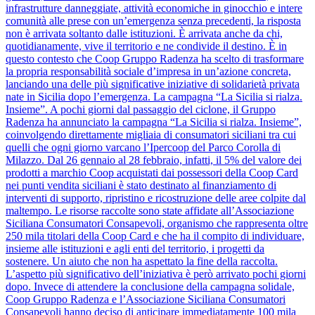
infrastrutture danneggiate, attività economiche in ginocchio e intere
comunità alle prese con un’emergenza senza precedenti, la risposta
non è arrivata soltanto dalle istituzioni. È arrivata anche da chi,
quotidianamente, vive il territorio e ne condivide il destino. È in
questo contesto che Coop Gruppo Radenza ha scelto di trasformare
la propria responsabilità sociale d’impresa in un’azione concreta,
lanciando una delle più significative iniziative di solidarietà privata
nate in Sicilia dopo l’emergenza. La campagna “La Sicilia si rialza.
Insieme”. A pochi giorni dal passaggio del ciclone, il Gruppo
Radenza ha annunciato la campagna “La Sicilia si rialza. Insieme”,
coinvolgendo direttamente migliaia di consumatori siciliani tra cui
quelli che ogni giorno varcano l’Ipercoop del Parco Corolla di
Milazzo. Dal 26 gennaio al 28 febbraio, infatti, il 5% del valore dei
prodotti a marchio Coop acquistati dai possessori della Coop Card
nei punti vendita siciliani è stato destinato al finanziamento di
interventi di supporto, ripristino e ricostruzione delle aree colpite dal
maltempo. Le risorse raccolte sono state affidate all’Associazione
Siciliana Consumatori Consapevoli, organismo che rappresenta oltre
250 mila titolari della Coop Card e che ha il compito di individuare,
insieme alle istituzioni e agli enti del territorio, i progetti da
sostenere. Un aiuto che non ha aspettato la fine della raccolta.
L’aspetto più significativo dell’iniziativa è però arrivato pochi giorni
dopo. Invece di attendere la conclusione della campagna solidale,
Coop Gruppo Radenza e l’Associazione Siciliana Consumatori
Consapevoli hanno deciso di anticipare immediatamente 100 mila