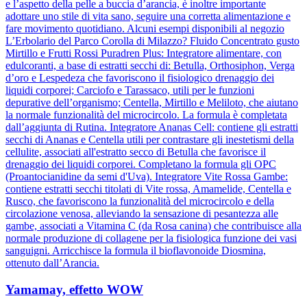
e l’aspetto della pelle a buccia d’arancia, è inoltre importante
adottare uno stile di vita sano, seguire una corretta alimentazione e
fare movimento quotidiano. Alcuni esempi disponibili al negozio
L’Erbolario del Parco Corolla di Milazzo? Fluido Concentrato gusto
Mirtillo e Frutti Rossi Puradren Plus: Integratore alimentare, con
edulcoranti, a base di estratti secchi di: Betulla, Orthosiphon, Verga
d’oro e Lespedeza che favoriscono il fisiologico drenaggio dei
liquidi corporei; Carciofo e Tarassaco, utili per le funzioni
depurative dell’organismo; Centella, Mirtillo e Meliloto, che aiutano
la normale funzionalità del microcircolo. La formula è completata
dall’aggiunta di Rutina. Integratore Ananas Cell: contiene gli estratti
secchi di Ananas e Centella utili per contrastare gli inestetismi della
cellulite, associati all'estratto secco di Betulla che favorisce il
drenaggio dei liquidi corporei. Completano la formula gli OPC
(Proantocianidine da semi d'Uva). Integratore Vite Rossa Gambe:
contiene estratti secchi titolati di Vite rossa, Amamelide, Centella e
Rusco, che favoriscono la funzionalità del microcircolo e della
circolazione venosa, alleviando la sensazione di pesantezza alle
gambe, associati a Vitamina C (da Rosa canina) che contribuisce alla
normale produzione di collagene per la fisiologica funzione dei vasi
sanguigni. Arricchisce la formula il bioflavonoide Diosmina,
ottenuto dall’Arancia.
Yamamay, effetto WOW