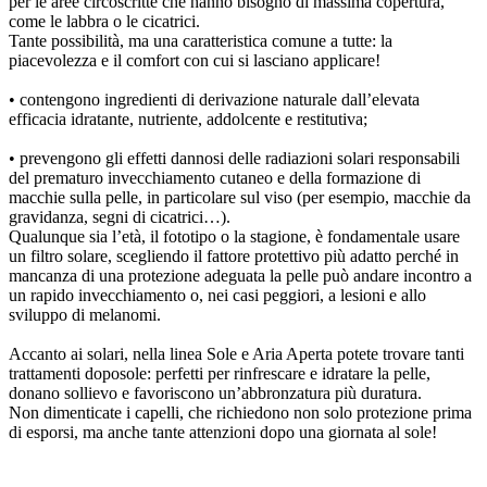
per le aree circoscritte che hanno bisogno di massima copertura,
come le labbra o le cicatrici.
Tante possibilità, ma una caratteristica comune a tutte: la
piacevolezza e il comfort con cui si lasciano applicare!
• contengono ingredienti di derivazione naturale dall’elevata
efficacia idratante, nutriente, addolcente e restitutiva;
• prevengono gli effetti dannosi delle radiazioni solari responsabili
del prematuro invecchiamento cutaneo e della formazione di
macchie sulla pelle, in particolare sul viso (per esempio, macchie da
gravidanza, segni di cicatrici…).
Qualunque sia l’età, il fototipo o la stagione, è fondamentale usare
un filtro solare, scegliendo il fattore protettivo più adatto perché in
mancanza di una protezione adeguata la pelle può andare incontro a
un rapido invecchiamento o, nei casi peggiori, a lesioni e allo
sviluppo di melanomi.
Accanto ai solari, nella linea Sole e Aria Aperta potete trovare tanti
trattamenti doposole: perfetti per rinfrescare e idratare la pelle,
donano sollievo e favoriscono un’abbronzatura più duratura.
Non dimenticate i capelli, che richiedono non solo protezione prima
di esporsi, ma anche tante attenzioni dopo una giornata al sole!