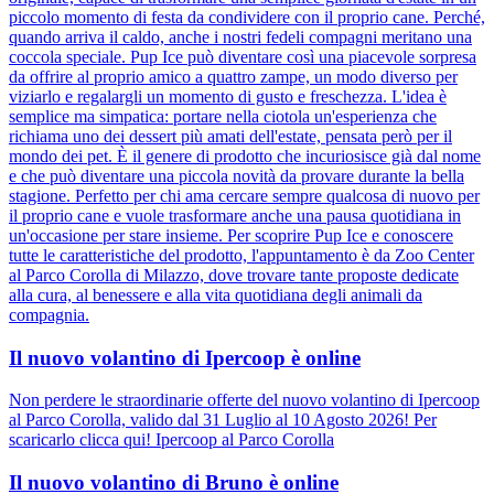
piccolo momento di festa da condividere con il proprio cane. Perché,
quando arriva il caldo, anche i nostri fedeli compagni meritano una
coccola speciale. Pup Ice può diventare così una piacevole sorpresa
da offrire al proprio amico a quattro zampe, un modo diverso per
viziarlo e regalargli un momento di gusto e freschezza. L'idea è
semplice ma simpatica: portare nella ciotola un'esperienza che
richiama uno dei dessert più amati dell'estate, pensata però per il
mondo dei pet. È il genere di prodotto che incuriosisce già dal nome
e che può diventare una piccola novità da provare durante la bella
stagione. Perfetto per chi ama cercare sempre qualcosa di nuovo per
il proprio cane e vuole trasformare anche una pausa quotidiana in
un'occasione per stare insieme. Per scoprire Pup Ice e conoscere
tutte le caratteristiche del prodotto, l'appuntamento è da Zoo Center
al Parco Corolla di Milazzo, dove trovare tante proposte dedicate
alla cura, al benessere e alla vita quotidiana degli animali da
compagnia.
Il nuovo volantino di Ipercoop è online
Non perdere le straordinarie offerte del nuovo volantino di Ipercoop
al Parco Corolla, valido dal 31 Luglio al 10 Agosto 2026! Per
scaricarlo clicca qui! Ipercoop al Parco Corolla
Il nuovo volantino di Bruno è online