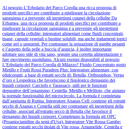
Al negozio L’Erbolario del Parco Corolla una ricca proposta di
prodotti specifici per contribuire a migliorare la circolazione
sanguigna e a prevenire gli inestetismi cutanei della cellulite Da
Erbamea, una ricca proposta di prodotti specifici per contribuire a
migliorare la circolazione sanguigna e a prevenire gli inestetismi
cutanei della cellulite: integratori alimentari come fluidi concentrati,
tisane, capsule vegetali o bustine solubili, ma anche trattamenti topici
come gel o unguenti. Per contrastare la sensazione di gambe pesanti
e l’aspetto della pelle a buccia d’arancia, è inoltre importante
adottare uno stile di vita sano, seguire una corretta alimentazione e
fare movimento quotidiano. Alcuni esempi disponibili al negozio
L’Erbolario del Parco Corolla di Milazzo? Fluido Concentrato gusto
Mirtillo e Frutti Rossi Puradren Plus: Integratore alimentare, con
edulcoranti, a base di estratti secchi di: Betulla, Orthosiphon, Verga
d’oro e Lespedeza che favoriscono il fisiologico drenaggio dei
liquidi corporei; Carciofo e Tarassaco, utili per le funzioni
depurative dell’organismo; Centella, Mirtillo e Meliloto, che aiutano
la normale funzionalità del microcircolo. La formula è completata
dall’aggiunta di Rutina. Integratore Ananas Cell: contiene gli estratti
secchi di Ananas e Centella utili per contrastare gli inestetismi della
cellulite, associati all'estratto secco di Betulla che favorisce il
drenaggio dei liquidi corporei. Completano la formula gli OPC
(Proantocianidine da semi d'Uva). Integratore Vite Rossa Gambe:
contiene estratti secchi titolati di Vite rossa, Amamelide, Centella e