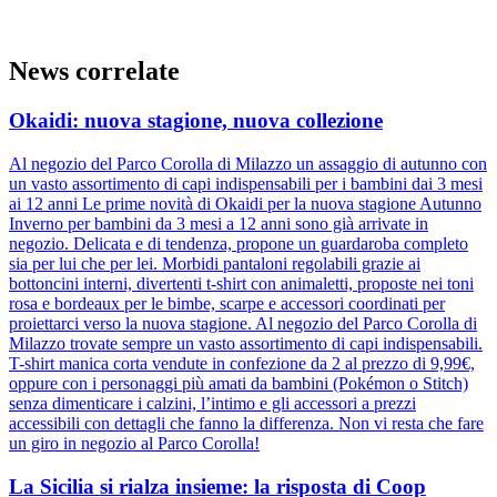
News correlate
Okaidi: nuova stagione, nuova collezione
Al negozio del Parco Corolla di Milazzo un assaggio di autunno con
un vasto assortimento di capi indispensabili per i bambini dai 3 mesi
ai 12 anni Le prime novità di Okaidi per la nuova stagione Autunno
Inverno per bambini da 3 mesi a 12 anni sono già arrivate in
negozio. Delicata e di tendenza, propone un guardaroba completo
sia per lui che per lei. Morbidi pantaloni regolabili grazie ai
bottoncini interni, divertenti t-shirt con animaletti, proposte nei toni
rosa e bordeaux per le bimbe, scarpe e accessori coordinati per
proiettarci verso la nuova stagione. Al negozio del Parco Corolla di
Milazzo trovate sempre un vasto assortimento di capi indispensabili.
T-shirt manica corta vendute in confezione da 2 al prezzo di 9,99€,
oppure con i personaggi più amati da bambini (Pokémon o Stitch)
senza dimenticare i calzini, l’intimo e gli accessori a prezzi
accessibili con dettagli che fanno la differenza. Non vi resta che fare
un giro in negozio al Parco Corolla!
La Sicilia si rialza insieme: la risposta di Coop