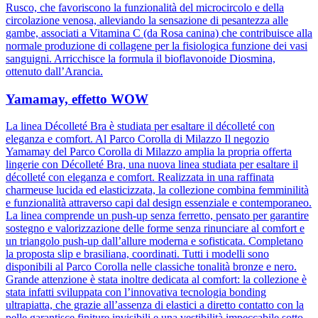
Rusco, che favoriscono la funzionalità del microcircolo e della
circolazione venosa, alleviando la sensazione di pesantezza alle
gambe, associati a Vitamina C (da Rosa canina) che contribuisce alla
normale produzione di collagene per la fisiologica funzione dei vasi
sanguigni. Arricchisce la formula il bioflavonoide Diosmina,
ottenuto dall’Arancia.
Yamamay, effetto WOW
La linea Décolleté Bra è studiata per esaltare il décolleté con
eleganza e comfort. Al Parco Corolla di Milazzo Il negozio
Yamamay del Parco Corolla di Milazzo amplia la propria offerta
lingerie con Décolleté Bra, una nuova linea studiata per esaltare il
décolleté con eleganza e comfort. Realizzata in una raffinata
charmeuse lucida ed elasticizzata, la collezione combina femminilità
e funzionalità attraverso capi dal design essenziale e contemporaneo.
La linea comprende un push-up senza ferretto, pensato per garantire
sostegno e valorizzazione delle forme senza rinunciare al comfort e
un triangolo push-up dall’allure moderna e sofisticata. Completano
la proposta slip e brasiliana, coordinati. Tutti i modelli sono
disponibili al Parco Corolla nelle classiche tonalità bronze e nero.
Grande attenzione è stata inoltre dedicata al comfort: la collezione è
stata infatti sviluppata con l’innovativa tecnologia bonding
ultrapiatta, che grazie all’assenza di elastici a diretto contatto con la
pelle garantisce finiture invisibili e una vestibilità impeccabile sotto