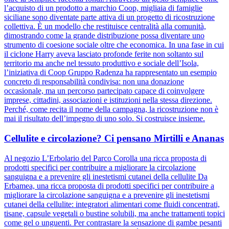
l’acquisto di un prodotto a marchio Coop, migliaia di famiglie
siciliane sono diventate parte attiva di un progetto di ricostruzione
collettiva. È un modello che restituisce centralità alla comunità,
dimostrando come la grande distribuzione possa diventare uno
strumento di coesione sociale oltre che economica. In una fase in cui
il ciclone Harry aveva lasciato profonde ferite non soltanto sul
territorio ma anche nel tessuto produttivo e sociale dell’Isola,
l’iniziativa di Coop Gruppo Radenza ha rappresentato un esempio
concreto di responsabilità condivisa: non una donazione
occasionale, ma un percorso partecipato capace di coinvolgere
imprese, cittadini, associazioni e istituzioni nella stessa direzione.
Perché, come recita il nome della campagna, la ricostruzione non è
mai il risultato dell’impegno di uno solo. Si costruisce insieme.
Cellulite e circolazione? Ci pensano Mirtilli e Ananas
Al negozio L’Erbolario del Parco Corolla una ricca proposta di
prodotti specifici per contribuire a migliorare la circolazione
sanguigna e a prevenire gli inestetismi cutanei della cellulite Da
Erbamea, una ricca proposta di prodotti specifici per contribuire a
migliorare la circolazione sanguigna e a prevenire gli inestetismi
cutanei della cellulite: integratori alimentari come fluidi concentrati,
tisane, capsule vegetali o bustine solubili, ma anche trattamenti topici
come gel o unguenti. Per contrastare la sensazione di gambe pesanti