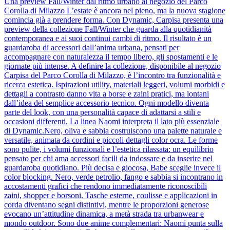
Una preview Fall/Winter dal ritmo urbano al negozio del Parco
Corolla di Milazzo L’estate è ancora nel pieno, ma la nuova stagione
comincia già a prendere forma. Con Dynamic, Carpisa presenta una
preview della collezione Fall/Winter che guarda alla quotidianità
contemporanea e ai suoi continui cambi di ritmo. Il risultato è un
guardaroba di accessori dall’anima urbana, pensati per
accompagnare con naturalezza il tempo libero, gli spostamenti e le
giornate più intense. A definire la collezione, disponibile al negozio
Carpisa del Parco Corolla di Milazzo, è l’incontro tra funzionalità e
ricerca estetica. Ispirazioni utility, materiali leggeri, volumi morbidi e
dettagli a contrasto danno vita a borse e zaini pratici, ma lontani
dall’idea del semplice accessorio tecnico. Ogni modello diventa
parte del look, con una personalità capace di adattarsi a stili e
occasioni differenti. La linea Naomi interpreta il lato più essenziale
di Dynamic.Nero, oliva e sabbia costruiscono una palette naturale e
versatile, animata da cordini e piccoli dettagli color ocra. Le forme
sono pulite, i volumi funzionali e l’estetica rilassata: un equilibrio
pensato per chi ama accessori facili da indossare e da inserire nel
guardaroba quotidiano. Più decisa e giocosa, Babe sceglie invece il
color blocking. Nero, verde petrolio, fango e sabbia si incontrano in
accostamenti grafici che rendono immediatamente riconoscibili
zaini, shopper e borsoni. Tasche esterne, coulisse e applicazioni in
corda diventano segni distintivi, mentre le proporzioni generose
evocano un’attitudine dinamica, a metà strada tra urbanwear e
mondo outdoor. Sono due anime complementari: Naomi punta sulla