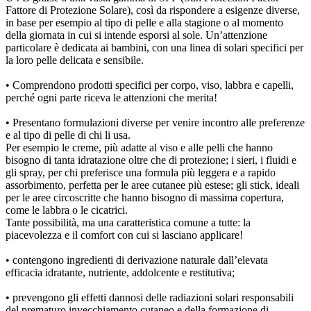
Fattore di Protezione Solare), così da rispondere a esigenze diverse,
in base per esempio al tipo di pelle e alla stagione o al momento
della giornata in cui si intende esporsi al sole. Un’attenzione
particolare è dedicata ai bambini, con una linea di solari specifici per
la loro pelle delicata e sensibile.
• Comprendono prodotti specifici per corpo, viso, labbra e capelli,
perché ogni parte riceva le attenzioni che merita!
• Presentano formulazioni diverse per venire incontro alle preferenze
e al tipo di pelle di chi li usa.
Per esempio le creme, più adatte al viso e alle pelli che hanno
bisogno di tanta idratazione oltre che di protezione; i sieri, i fluidi e
gli spray, per chi preferisce una formula più leggera e a rapido
assorbimento, perfetta per le aree cutanee più estese; gli stick, ideali
per le aree circoscritte che hanno bisogno di massima copertura,
come le labbra o le cicatrici.
Tante possibilità, ma una caratteristica comune a tutte: la
piacevolezza e il comfort con cui si lasciano applicare!
• contengono ingredienti di derivazione naturale dall’elevata
efficacia idratante, nutriente, addolcente e restitutiva;
• prevengono gli effetti dannosi delle radiazioni solari responsabili
del prematuro invecchiamento cutaneo e della formazione di