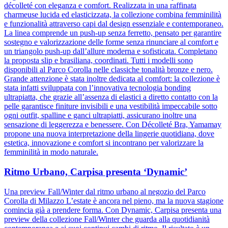
décolleté con eleganza e comfort. Realizzata in una raffinata
charmeuse lucida ed elasticizzata, la collezione combina femminilità
e funzionalità attraverso capi dal design essenziale e contemporaneo.
La linea comprende un push-up senza ferretto, pensato per garantire
sostegno e valorizzazione delle forme senza rinunciare al comfort e
un triangolo push-up dall’allure moderna e sofisticata. Completano
la proposta slip e brasiliana, coordinati. Tutti i modelli sono
disponibili al Parco Corolla nelle classiche tonalità bronze e nero.
Grande attenzione è stata inoltre dedicata al comfort: la collezione è
stata infatti sviluppata con l’innovativa tecnologia bonding
ultrapiatta, che grazie all’assenza di elastici a diretto contatto con la
pelle garantisce finiture invisibili e una vestibilità impeccabile sotto
ogni outfit, spalline e ganci ultrapiatti, assicurano inoltre una
sensazione di leggerezza e benessere. Con Décolleté Bra, Yamamay
propone una nuova interpretazione della lingerie quotidiana, dove
estetica, innovazione e comfort si incontrano per valorizzare la
femminilità in modo naturale.
Ritmo Urbano, Carpisa presenta ‘Dynamic’
Una preview Fall/Winter dal ritmo urbano al negozio del Parco
Corolla di Milazzo L’estate è ancora nel pieno, ma la nuova stagione
comincia già a prendere forma. Con Dynamic, Carpisa presenta una
preview della collezione Fall/Winter che guarda alla quotidianità