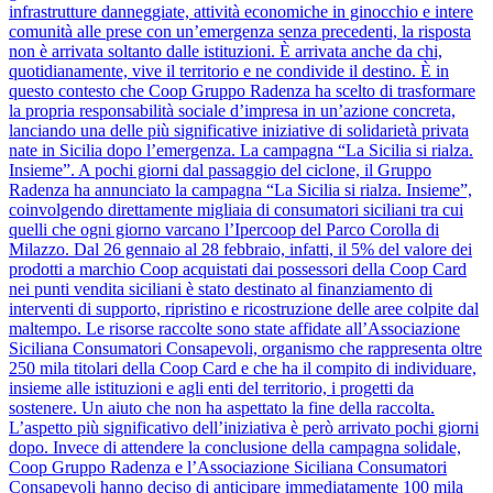
infrastrutture danneggiate, attività economiche in ginocchio e intere
comunità alle prese con un’emergenza senza precedenti, la risposta
non è arrivata soltanto dalle istituzioni. È arrivata anche da chi,
quotidianamente, vive il territorio e ne condivide il destino. È in
questo contesto che Coop Gruppo Radenza ha scelto di trasformare
la propria responsabilità sociale d’impresa in un’azione concreta,
lanciando una delle più significative iniziative di solidarietà privata
nate in Sicilia dopo l’emergenza. La campagna “La Sicilia si rialza.
Insieme”. A pochi giorni dal passaggio del ciclone, il Gruppo
Radenza ha annunciato la campagna “La Sicilia si rialza. Insieme”,
coinvolgendo direttamente migliaia di consumatori siciliani tra cui
quelli che ogni giorno varcano l’Ipercoop del Parco Corolla di
Milazzo. Dal 26 gennaio al 28 febbraio, infatti, il 5% del valore dei
prodotti a marchio Coop acquistati dai possessori della Coop Card
nei punti vendita siciliani è stato destinato al finanziamento di
interventi di supporto, ripristino e ricostruzione delle aree colpite dal
maltempo. Le risorse raccolte sono state affidate all’Associazione
Siciliana Consumatori Consapevoli, organismo che rappresenta oltre
250 mila titolari della Coop Card e che ha il compito di individuare,
insieme alle istituzioni e agli enti del territorio, i progetti da
sostenere. Un aiuto che non ha aspettato la fine della raccolta.
L’aspetto più significativo dell’iniziativa è però arrivato pochi giorni
dopo. Invece di attendere la conclusione della campagna solidale,
Coop Gruppo Radenza e l’Associazione Siciliana Consumatori
Consapevoli hanno deciso di anticipare immediatamente 100 mila