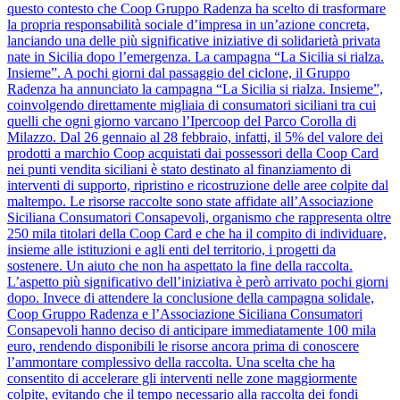
questo contesto che Coop Gruppo Radenza ha scelto di trasformare
la propria responsabilità sociale d’impresa in un’azione concreta,
lanciando una delle più significative iniziative di solidarietà privata
nate in Sicilia dopo l’emergenza. La campagna “La Sicilia si rialza.
Insieme”. A pochi giorni dal passaggio del ciclone, il Gruppo
Radenza ha annunciato la campagna “La Sicilia si rialza. Insieme”,
coinvolgendo direttamente migliaia di consumatori siciliani tra cui
quelli che ogni giorno varcano l’Ipercoop del Parco Corolla di
Milazzo. Dal 26 gennaio al 28 febbraio, infatti, il 5% del valore dei
prodotti a marchio Coop acquistati dai possessori della Coop Card
nei punti vendita siciliani è stato destinato al finanziamento di
interventi di supporto, ripristino e ricostruzione delle aree colpite dal
maltempo. Le risorse raccolte sono state affidate all’Associazione
Siciliana Consumatori Consapevoli, organismo che rappresenta oltre
250 mila titolari della Coop Card e che ha il compito di individuare,
insieme alle istituzioni e agli enti del territorio, i progetti da
sostenere. Un aiuto che non ha aspettato la fine della raccolta.
L’aspetto più significativo dell’iniziativa è però arrivato pochi giorni
dopo. Invece di attendere la conclusione della campagna solidale,
Coop Gruppo Radenza e l’Associazione Siciliana Consumatori
Consapevoli hanno deciso di anticipare immediatamente 100 mila
euro, rendendo disponibili le risorse ancora prima di conoscere
l’ammontare complessivo della raccolta. Una scelta che ha
consentito di accelerare gli interventi nelle zone maggiormente
colpite, evitando che il tempo necessario alla raccolta dei fondi