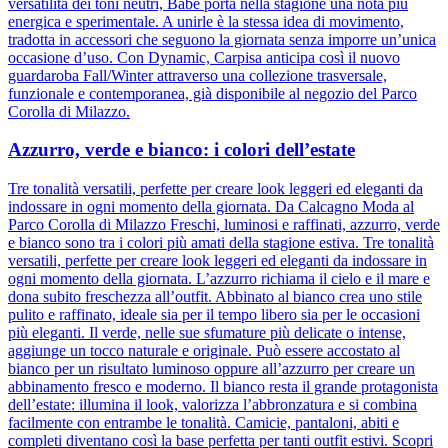
versatilità dei toni neutri, Babe porta nella stagione una nota più
energica e sperimentale. A unirle è la stessa idea di movimento,
tradotta in accessori che seguono la giornata senza imporre un’unica
occasione d’uso. Con Dynamic, Carpisa anticipa così il nuovo
guardaroba Fall/Winter attraverso una collezione trasversale,
funzionale e contemporanea, già disponibile al negozio del Parco
Corolla di Milazzo.
Azzurro, verde e bianco: i colori dell’estate
Tre tonalità versatili, perfette per creare look leggeri ed eleganti da
indossare in ogni momento della giornata. Da Calcagno Moda al
Parco Corolla di Milazzo Freschi, luminosi e raffinati, azzurro, verde
e bianco sono tra i colori più amati della stagione estiva. Tre tonalità
versatili, perfette per creare look leggeri ed eleganti da indossare in
ogni momento della giornata. L’azzurro richiama il cielo e il mare e
dona subito freschezza all’outfit. Abbinato al bianco crea uno stile
pulito e raffinato, ideale sia per il tempo libero sia per le occasioni
più eleganti. Il verde, nelle sue sfumature più delicate o intense,
aggiunge un tocco naturale e originale. Può essere accostato al
bianco per un risultato luminoso oppure all’azzurro per creare un
abbinamento fresco e moderno. Il bianco resta il grande protagonista
dell’estate: illumina il look, valorizza l’abbronzatura e si combina
facilmente con entrambe le tonalità. Camicie, pantaloni, abiti e
completi diventano così la base perfetta per tanti outfit estivi. Scopri