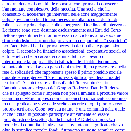
euro, rendendo disponibili le risorse ancora prima di conoscere
l’ammontare complessivo della raccolta. Una scelta che ha
consentito di accelerare gli interventi nelle zone maggiormente
colpite, evitando che il tempo necessario alla raccolta dei fondi
rallentasse le prime risposte alle emergenze. Due linee di intervento.
Le risorse sono state destinate esclusivamente agli Enti del Terzo
Settore operanti nei territori interessati dal ciclone, attraverso due
strumenti distinti. Il primo ha previsto una disponibilità “a sportello”
per l’acquisto di beni di prima necessità destinati alle popolazioni
colpite. Il secondo ha finanziato associazioni, cooperative sociali ed
enti benefici che, a causa dei danni subiti, rischiavano di
interrompere la propria attività istituzionale. L’obiettivo non era
soltanto aiutare chi aveva perso beni materiali, ma preservare quella
rete di solidarietà che rappresenta spesso il primo presidio sociale
durante le emergenze. “Fare impresa significa prendersi cura del
territorio”. A sintetizzare la filosofia dell’intervento è stato
l’amministratore delegato del Gruppo Radenza, Danilo Radenza,
che ha spiegato come l’impresa non possa limitarsi a produrre valore
economico. «Fare impresa non è un concetto puramente economico,
ma una pratica che vive nelle scelte concrete di ogni giorno verso il
proprio territorio. Coop, per sua natura, è una comunità nella quale
anche i cittadini possono partecipare attivamente ed essere
protagonisti delle scelte», ha dichiarato l’AD del Gruppo. Un
modello di comunità. L’iniziativa ha assunto un significato che va
oltre la semplice raccolta fondi. Attraverso un gesto semplice come