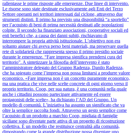
rallentasse le prime risposte alle emergenze. Due linee di intervento.
Le risorse sono state destinate esclusivamente agli Enti del Terzo
Settore operanti nei territori interessati dal ciclone, attraverso due
strumenti distinti. Il primo ha previsto una disponibilità “a sportello”
per l’acquisto di beni di prima necessità destinati alle popolazioni
colpite. Il secondo ha finanziato associazioni, cooperative sociali ed
enti benefici che, a causa dei danni subiti, rischiavano di
interrompere la propria attività istituzionale. L’obiettivo non era
soltanto aiutare chi aveva perso beni materiali, ma preservare quella
rete di solidarietà che rappresenta spesso il primo presidio sociale
durante le emergenze. “Fare impresa significa prendersi cura del
territorio”. A sintetizzare la filosofia dell’intervento è stato
l’amministratore delegato del Gruppo Radenza, Danilo Radenza,
che ha spiegato come l’impresa non possa limitarsi a produrre valore
economico. «Fare impresa non è un concetto puramente economico,
ma una pratica che vive nelle scelte concrete di ogni giorno verso il
proprio territorio. Coop, per sua natura, è una comunità nella quale
anche i cittadini possono partecipare attivamente ed essere
protagonisti delle scelte», ha dichiarato l’AD del Gruppo. Un
modello di comunità. L’iniziativa ha assunto un significato che va
oltre la semplice raccolta fondi. Attraverso un gesto semplice come
l’acquisto di un prodotto a marchio Coop, migliaia di famiglie
siciliane sono diventate parte attiva di un progetto di ricostruzione
collettiva. È un modello che restituisce centralità alla comunità,
dimostrando come la grande distribuzione possa diventare uno