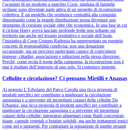
l’acquisto di un prodotto a marchio Coop, migliaia di famiglie
siciliane sono diventate parte attiva di un progetto di ricostruzione
collettiva. È un modello che restituisce centralità alla comunità,
dimostrando come la grande distribuzione possa diventare uno
strumento di coesione sociale oltre che economica. In una fase in cui
il ciclone Harry aveva lasciato profonde ferite non soltanto sul
territorio ma anche nel tessuto produttivo e sociale dell’Isola,
l’iniziativa di Coop Gruppo Radenza ha rappresentato un esempio
concreto di responsabilità condivisa: non una donazione
occasionale, ma un percorso partecipato capace di coinvolgere
imprese, cittadini, associazioni e istituzioni nella stessa direzione.
Perché, come recita il nome della campagna, la ricostruzione non è
mai il risultato dell’impegno di uno solo. Si costruisce insieme.
Cellulite e circolazione? Ci pensano Mirtilli e Ananas
Al negozio L’Erbolario del Parco Corolla una ricca proposta di
prodotti specifici per contribuire a migliorare la circolazione
sanguigna e a prevenire gli inestetismi cutanei della cellulite Da
Erbamea, una ricca proposta di prodotti specifici per contribuire a
migliorare la circolazione sanguigna e a prevenire gli inestetismi
cutanei della cellulite: integratori alimentari come fluidi concentrati,
tisane, capsule vegetali o bustine solubili, ma anche trattamenti topici
come gel o unguenti. Per contrastare la sensazione di gambe pesanti