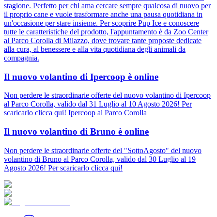
stagione. Perfetto per chi ama cercare sempre qualcosa di nuovo per
il proprio cane e vuole trasformare anche una pausa quotidiana in
un'occasione per stare insieme. Per scoprire Pup Ice e conoscere
tutte le caratteristiche del prodotto, l'appuntamento è da Zoo Center
al Parco Corolla di Milazzo, dove trovare tante proposte dedicate
alla cura, al benessere e alla vita quotidiana degli animali da
compagnia.
Il nuovo volantino di Ipercoop è online
Non perdere le straordinarie offerte del nuovo volantino di Ipercoop
al Parco Corolla, valido dal 31 Luglio al 10 Agosto 2026! Per
scaricarlo clicca qui! Ipercoop al Parco Corolla
Il nuovo volantino di Bruno è online
Non perdere le straordinarie offerte del "SottoAgosto" del nuovo
volantino di Bruno al Parco Corolla, valido dal 30 Luglio al 19
Agosto 2026! Per scaricarlo clicca qui!