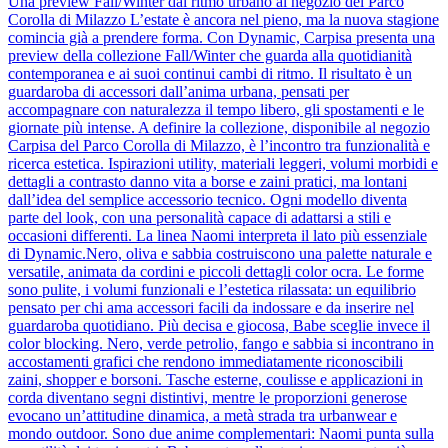
Una preview Fall/Winter dal ritmo urbano al negozio del Parco
Corolla di Milazzo L’estate è ancora nel pieno, ma la nuova stagione
comincia già a prendere forma. Con Dynamic, Carpisa presenta una
preview della collezione Fall/Winter che guarda alla quotidianità
contemporanea e ai suoi continui cambi di ritmo. Il risultato è un
guardaroba di accessori dall’anima urbana, pensati per
accompagnare con naturalezza il tempo libero, gli spostamenti e le
giornate più intense. A definire la collezione, disponibile al negozio
Carpisa del Parco Corolla di Milazzo, è l’incontro tra funzionalità e
ricerca estetica. Ispirazioni utility, materiali leggeri, volumi morbidi e
dettagli a contrasto danno vita a borse e zaini pratici, ma lontani
dall’idea del semplice accessorio tecnico. Ogni modello diventa
parte del look, con una personalità capace di adattarsi a stili e
occasioni differenti. La linea Naomi interpreta il lato più essenziale
di Dynamic.Nero, oliva e sabbia costruiscono una palette naturale e
versatile, animata da cordini e piccoli dettagli color ocra. Le forme
sono pulite, i volumi funzionali e l’estetica rilassata: un equilibrio
pensato per chi ama accessori facili da indossare e da inserire nel
guardaroba quotidiano. Più decisa e giocosa, Babe sceglie invece il
color blocking. Nero, verde petrolio, fango e sabbia si incontrano in
accostamenti grafici che rendono immediatamente riconoscibili
zaini, shopper e borsoni. Tasche esterne, coulisse e applicazioni in
corda diventano segni distintivi, mentre le proporzioni generose
evocano un’attitudine dinamica, a metà strada tra urbanwear e
mondo outdoor. Sono due anime complementari: Naomi punta sulla