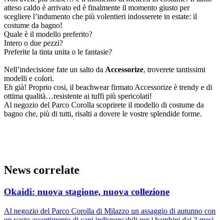
atteso caldo è arrivato ed è finalmente il momento giusto per
scegliere l’indumento che più volentieri indosserete in estate: il
costume da bagno!
Quale è il modello preferito?
Intero o due pezzi?
Preferite la tinta unita o le fantasie?
Nell’indecisione fate un salto da
Accessorize
, troverete tantissimi
modelli e colori.
Eh già! Proprio cosi, il beachwear firmato Accessorize è trendy e di
ottima qualità…resistente ai tuffi più spericolati!
Al negozio del Parco Corolla scoprirete il modello di costume da
bagno che, più di tutti, risalti a dovere le vostre splendide forme.
News correlate
Okaidi: nuova stagione, nuova collezione
Al negozio del Parco Corolla di Milazzo un assaggio di autunno con
un vasto assortimento di capi indispensabili per i bambini dai 3 mesi