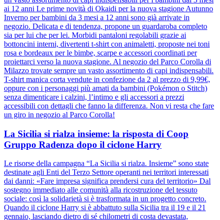
ai 12 anni Le prime novità di Okaidi per la nuova stagione Autunno
Inverno per bambini da 3 mesi a 12 anni sono già arrivate in
negozio. Delicata e di tendenza, propone un guardaroba completo
sia per lui che per lei. Morbidi pantaloni regolabili grazie ai
bottoncini interni, divertenti t-shirt con animaletti, proposte nei toni
rosa e bordeaux per le bimbe, scarpe e accessori coordinati per
proiettarci verso la nuova stagione. Al negozio del Parco Corolla di
Milazzo trovate sempre un vasto assortimento di capi indispensabili.
T-shirt manica corta vendute in confezione da 2 al prezzo di 9,99€,
oppure con i personaggi più amati da bambini (Pokémon o Stitch)
senza dimenticare i calzini, l’intimo e gli accessori a prezzi
accessibili con dettagli che fanno la differenza. Non vi resta che fare
un giro in negozio al Parco Corolla!
La Sicilia si rialza insieme: la risposta di Coop
Gruppo Radenza dopo il ciclone Harry
Le risorse della campagna “La Sicilia si rialza. Insieme” sono state
destinate agli Enti del Terzo Settore operanti nei territori interessati
dai danni: «Fare impresa significa prendersi cura del territorio» Dal
sostegno immediato alle comunità alla ricostruzione del tessuto
sociale: così la solidarietà si è trasformata in un progetto concreto.
Quando il ciclone Harry si è abbattuto sulla Sicilia tra il 19 e il 21
gennaio, lasciando dietro di sé chilometri di costa devastata,