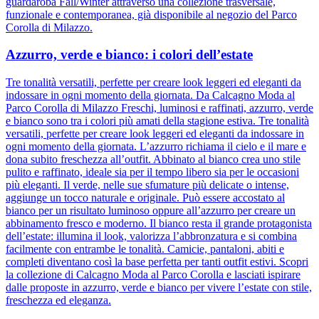
guardaroba Fall/Winter attraverso una collezione trasversale,
funzionale e contemporanea, già disponibile al negozio del Parco
Corolla di Milazzo.
Azzurro, verde e bianco: i colori dell’estate
Tre tonalità versatili, perfette per creare look leggeri ed eleganti da
indossare in ogni momento della giornata. Da Calcagno Moda al
Parco Corolla di Milazzo Freschi, luminosi e raffinati, azzurro, verde
e bianco sono tra i colori più amati della stagione estiva. Tre tonalità
versatili, perfette per creare look leggeri ed eleganti da indossare in
ogni momento della giornata. L’azzurro richiama il cielo e il mare e
dona subito freschezza all’outfit. Abbinato al bianco crea uno stile
pulito e raffinato, ideale sia per il tempo libero sia per le occasioni
più eleganti. Il verde, nelle sue sfumature più delicate o intense,
aggiunge un tocco naturale e originale. Può essere accostato al
bianco per un risultato luminoso oppure all’azzurro per creare un
abbinamento fresco e moderno. Il bianco resta il grande protagonista
dell’estate: illumina il look, valorizza l’abbronzatura e si combina
facilmente con entrambe le tonalità. Camicie, pantaloni, abiti e
completi diventano così la base perfetta per tanti outfit estivi. Scopri
la collezione di Calcagno Moda al Parco Corolla e lasciati ispirare
dalle proposte in azzurro, verde e bianco per vivere l’estate con stile,
freschezza ed eleganza.