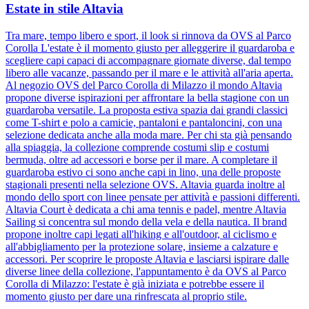
Estate in stile Altavia
Tra mare, tempo libero e sport, il look si rinnova da OVS al Parco
Corolla L'estate è il momento giusto per alleggerire il guardaroba e
scegliere capi capaci di accompagnare giornate diverse, dal tempo
libero alle vacanze, passando per il mare e le attività all'aria aperta.
Al negozio OVS del Parco Corolla di Milazzo il mondo Altavia
propone diverse ispirazioni per affrontare la bella stagione con un
guardaroba versatile. La proposta estiva spazia dai grandi classici
come T-shirt e polo a camicie, pantaloni e pantaloncini, con una
selezione dedicata anche alla moda mare. Per chi sta già pensando
alla spiaggia, la collezione comprende costumi slip e costumi
bermuda, oltre ad accessori e borse per il mare. A completare il
guardaroba estivo ci sono anche capi in lino, una delle proposte
stagionali presenti nella selezione OVS. Altavia guarda inoltre al
mondo dello sport con linee pensate per attività e passioni differenti.
Altavia Court è dedicata a chi ama tennis e padel, mentre Altavia
Sailing si concentra sul mondo della vela e della nautica. Il brand
propone inoltre capi legati all'hiking e all'outdoor, al ciclismo e
all'abbigliamento per la protezione solare, insieme a calzature e
accessori. Per scoprire le proposte Altavia e lasciarsi ispirare dalle
diverse linee della collezione, l'appuntamento è da OVS al Parco
Corolla di Milazzo: l'estate è già iniziata e potrebbe essere il
momento giusto per dare una rinfrescata al proprio stile.