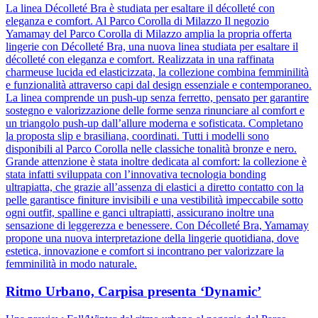
La linea Décolleté Bra è studiata per esaltare il décolleté con
eleganza e comfort. Al Parco Corolla di Milazzo Il negozio
Yamamay del Parco Corolla di Milazzo amplia la propria offerta
lingerie con Décolleté Bra, una nuova linea studiata per esaltare il
décolleté con eleganza e comfort. Realizzata in una raffinata
charmeuse lucida ed elasticizzata, la collezione combina femminilità
e funzionalità attraverso capi dal design essenziale e contemporaneo.
La linea comprende un push-up senza ferretto, pensato per garantire
sostegno e valorizzazione delle forme senza rinunciare al comfort e
un triangolo push-up dall’allure moderna e sofisticata. Completano
la proposta slip e brasiliana, coordinati. Tutti i modelli sono
disponibili al Parco Corolla nelle classiche tonalità bronze e nero.
Grande attenzione è stata inoltre dedicata al comfort: la collezione è
stata infatti sviluppata con l’innovativa tecnologia bonding
ultrapiatta, che grazie all’assenza di elastici a diretto contatto con la
pelle garantisce finiture invisibili e una vestibilità impeccabile sotto
ogni outfit, spalline e ganci ultrapiatti, assicurano inoltre una
sensazione di leggerezza e benessere. Con Décolleté Bra, Yamamay
propone una nuova interpretazione della lingerie quotidiana, dove
estetica, innovazione e comfort si incontrano per valorizzare la
femminilità in modo naturale.
Ritmo Urbano, Carpisa presenta ‘Dynamic’