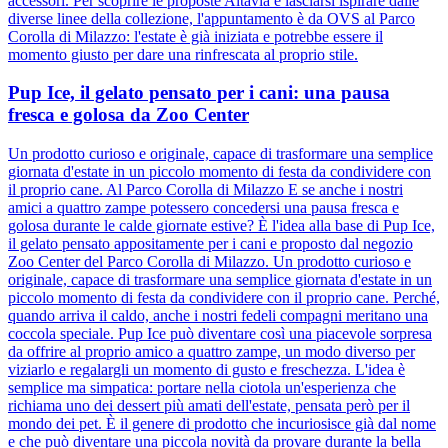
accessori. Per scoprire le proposte Altavia e lasciarsi ispirare dalle
diverse linee della collezione, l'appuntamento è da OVS al Parco
Corolla di Milazzo: l'estate è già iniziata e potrebbe essere il
momento giusto per dare una rinfrescata al proprio stile.
Pup Ice, il gelato pensato per i cani: una pausa
fresca e golosa da Zoo Center
Un prodotto curioso e originale, capace di trasformare una semplice
giornata d'estate in un piccolo momento di festa da condividere con
il proprio cane. Al Parco Corolla di Milazzo E se anche i nostri
amici a quattro zampe potessero concedersi una pausa fresca e
golosa durante le calde giornate estive? È l'idea alla base di Pup Ice,
il gelato pensato appositamente per i cani e proposto dal negozio
Zoo Center del Parco Corolla di Milazzo. Un prodotto curioso e
originale, capace di trasformare una semplice giornata d'estate in un
piccolo momento di festa da condividere con il proprio cane. Perché,
quando arriva il caldo, anche i nostri fedeli compagni meritano una
coccola speciale. Pup Ice può diventare così una piacevole sorpresa
da offrire al proprio amico a quattro zampe, un modo diverso per
viziarlo e regalargli un momento di gusto e freschezza. L'idea è
semplice ma simpatica: portare nella ciotola un'esperienza che
richiama uno dei dessert più amati dell'estate, pensata però per il
mondo dei pet. È il genere di prodotto che incuriosisce già dal nome
e che può diventare una piccola novità da provare durante la bella