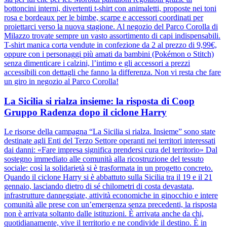
bottoncini interni, divertenti t-shirt con animaletti, proposte nei toni
rosa e bordeaux per le bimbe, scarpe e accessori coordinati per
proiettarci verso la nuova stagione. Al negozio del Parco Corolla di
Milazzo trovate sempre un vasto assortimento di capi indispensabili.
T-shirt manica corta vendute in confezione da 2 al prezzo di 9,99€,
oppure con i personaggi più amati da bambini (Pokémon o Stitch)
senza dimenticare i calzini, l’intimo e gli accessori a prezzi
accessibili con dettagli che fanno la differenza. Non vi resta che fare
un giro in negozio al Parco Corolla!
La Sicilia si rialza insieme: la risposta di Coop
Gruppo Radenza dopo il ciclone Harry
Le risorse della campagna “La Sicilia si rialza. Insieme” sono state
destinate agli Enti del Terzo Settore operanti nei territori interessati
dai danni: «Fare impresa significa prendersi cura del territorio» Dal
sostegno immediato alle comunità alla ricostruzione del tessuto
sociale: così la solidarietà si è trasformata in un progetto concreto.
Quando il ciclone Harry si è abbattuto sulla Sicilia tra il 19 e il 21
gennaio, lasciando dietro di sé chilometri di costa devastata,
infrastrutture danneggiate, attività economiche in ginocchio e intere
comunità alle prese con un’emergenza senza precedenti, la risposta
non è arrivata soltanto dalle istituzioni. È arrivata anche da chi,
quotidianamente, vive il territorio e ne condivide il destino. È in