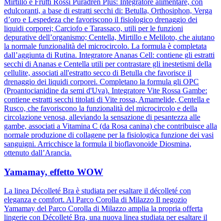
Mirtillo e Frutti Rossi Puradren Plus: Integratore alimentare, con
edulcoranti, a base di estratti secchi di: Betulla, Orthosiphon, Verga
d’oro e Lespedeza che favoriscono il fisiologico drenaggio dei
liquidi corporei; Carciofo e Tarassaco, utili per le funzioni
depurative dell’organismo; Centella, Mirtillo e Meliloto, che aiutano
la normale funzionalità del microcircolo. La formula è completata
dall’aggiunta di Rutina. Integratore Ananas Cell: contiene gli estratti
secchi di Ananas e Centella utili per contrastare gli inestetismi della
cellulite, associati all'estratto secco di Betulla che favorisce il
drenaggio dei liquidi corporei. Completano la formula gli OPC
(Proantocianidine da semi d'Uva). Integratore Vite Rossa Gambe:
contiene estratti secchi titolati di Vite rossa, Amamelide, Centella e
Rusco, che favoriscono la funzionalità del microcircolo e della
circolazione venosa, alleviando la sensazione di pesantezza alle
gambe, associati a Vitamina C (da Rosa canina) che contribuisce alla
normale produzione di collagene per la fisiologica funzione dei vasi
sanguigni. Arricchisce la formula il bioflavonoide Diosmina,
ottenuto dall’Arancia.
Yamamay, effetto WOW
La linea Décolleté Bra è studiata per esaltare il décolleté con
eleganza e comfort. Al Parco Corolla di Milazzo Il negozio
Yamamay del Parco Corolla di Milazzo amplia la propria offerta
lingerie con Décolleté Bra, una nuova linea studiata per esaltare il