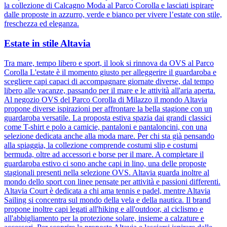
la collezione di Calcagno Moda al Parco Corolla e lasciati ispirare
dalle proposte in azzurro, verde e bianco per vivere l’estate con stile,
freschezza ed eleganza.
Estate in stile Altavia
Tra mare, tempo libero e sport, il look si rinnova da OVS al Parco
Corolla L'estate è il momento giusto per alleggerire il guardaroba e
scegliere capi capaci di accompagnare giornate diverse, dal tempo
libero alle vacanze, passando per il mare e le attività all'aria aperta.
Al negozio OVS del Parco Corolla di Milazzo il mondo Altavia
propone diverse ispirazioni per affrontare la bella stagione con un
guardaroba versatile. La proposta estiva spazia dai grandi classici
come T-shirt e polo a camicie, pantaloni e pantaloncini, con una
selezione dedicata anche alla moda mare. Per chi sta già pensando
alla spiaggia, la collezione comprende costumi slip e costumi
bermuda, oltre ad accessori e borse per il mare. A completare il
guardaroba estivo ci sono anche capi in lino, una delle proposte
stagionali presenti nella selezione OVS. Altavia guarda inoltre al
mondo dello sport con linee pensate per attività e passioni differenti.
Altavia Court è dedicata a chi ama tennis e padel, mentre Altavia
Sailing si concentra sul mondo della vela e della nautica. Il brand
propone inoltre capi legati all'hiking e all'outdoor, al ciclismo e
all'abbigliamento per la protezione solare, insieme a calzature e