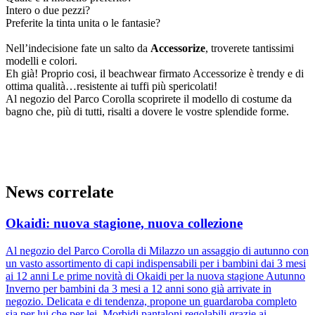
Intero o due pezzi?
Preferite la tinta unita o le fantasie?
Nell’indecisione fate un salto da
Accessorize
, troverete tantissimi
modelli e colori.
Eh già! Proprio cosi, il beachwear firmato Accessorize è trendy e di
ottima qualità…resistente ai tuffi più spericolati!
Al negozio del Parco Corolla scoprirete il modello di costume da
bagno che, più di tutti, risalti a dovere le vostre splendide forme.
News correlate
Okaidi: nuova stagione, nuova collezione
Al negozio del Parco Corolla di Milazzo un assaggio di autunno con
un vasto assortimento di capi indispensabili per i bambini dai 3 mesi
ai 12 anni Le prime novità di Okaidi per la nuova stagione Autunno
Inverno per bambini da 3 mesi a 12 anni sono già arrivate in
negozio. Delicata e di tendenza, propone un guardaroba completo
sia per lui che per lei. Morbidi pantaloni regolabili grazie ai