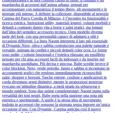
contemporanea e ai suoi continui cambi di ritmo. Il risultato è un
guardaroba di accessori dall’anima urbana, pensati per
accompagnare con naturalezza il tempo libero, gli spostamenti e le
giornate più intense. A definire la collezione, disponibile al negozio
Carpisa del Parco Corolla di Milazzo, è l’incontro tra funzionalità e
ricerca estetica. Ispirazioni utility, materiali leggeri, volumi morbidi e
dettagli a contrasto danno vita a borse e zaini pratici, ma lontani
dall’idea del semplice accessorio tecnico. Ogni modello diventa
parte del look, con una personalità capace di adattarsi a stili e
occasioni differenti. La linea Naomi interpreta il lato più essenziale
di Dynamic.Nero, oliva e sabbia costruiscono una palette naturale e
versatile, animata da cordini e piccoli dettagli color ocra. Le forme
sono pulite, i volumi funzionali e l’estetica rilassata: un equilibrio
pensato per chi ama accessori facili da indossare e da inserire nel
guardaroba quotidiano. Più decisa e giocosa, Babe sceglie invece il
color blocking. Nero, verde petrolio, fango e sabbia si incontrano in
accostamenti grafici che rendono immediatamente riconoscibili
zaini, shopper e borsoni. Tasche esterne, coulisse e applicazioni in
corda diventano segni distintivi, mentre le proporzioni generose
evocano un’attitudine dinamica, a metà strada tra urbanwear e
mondo outdoor. Sono due anime complementari: Naomi punta sulla
versatilità dei toni neutri, Babe porta nella stagione una nota più
energica e sperimentale. A unirle è la stessa idea di movimento,
tradotta in accessori che seguono la giornata senza imporre un’unica
occasione d’uso. Con Dynamic, Carpisa anticipa così il nuovo