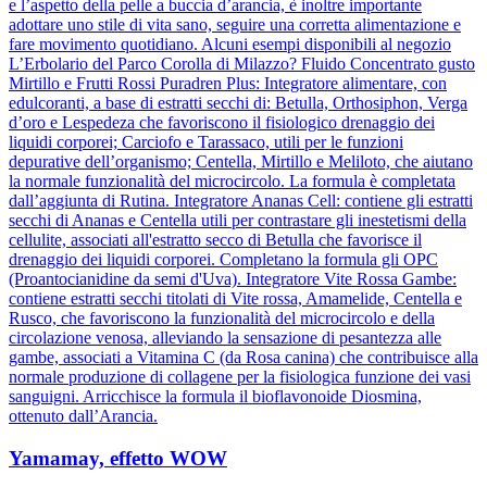
e l’aspetto della pelle a buccia d’arancia, è inoltre importante
adottare uno stile di vita sano, seguire una corretta alimentazione e
fare movimento quotidiano. Alcuni esempi disponibili al negozio
L’Erbolario del Parco Corolla di Milazzo? Fluido Concentrato gusto
Mirtillo e Frutti Rossi Puradren Plus: Integratore alimentare, con
edulcoranti, a base di estratti secchi di: Betulla, Orthosiphon, Verga
d’oro e Lespedeza che favoriscono il fisiologico drenaggio dei
liquidi corporei; Carciofo e Tarassaco, utili per le funzioni
depurative dell’organismo; Centella, Mirtillo e Meliloto, che aiutano
la normale funzionalità del microcircolo. La formula è completata
dall’aggiunta di Rutina. Integratore Ananas Cell: contiene gli estratti
secchi di Ananas e Centella utili per contrastare gli inestetismi della
cellulite, associati all'estratto secco di Betulla che favorisce il
drenaggio dei liquidi corporei. Completano la formula gli OPC
(Proantocianidine da semi d'Uva). Integratore Vite Rossa Gambe:
contiene estratti secchi titolati di Vite rossa, Amamelide, Centella e
Rusco, che favoriscono la funzionalità del microcircolo e della
circolazione venosa, alleviando la sensazione di pesantezza alle
gambe, associati a Vitamina C (da Rosa canina) che contribuisce alla
normale produzione di collagene per la fisiologica funzione dei vasi
sanguigni. Arricchisce la formula il bioflavonoide Diosmina,
ottenuto dall’Arancia.
Yamamay, effetto WOW