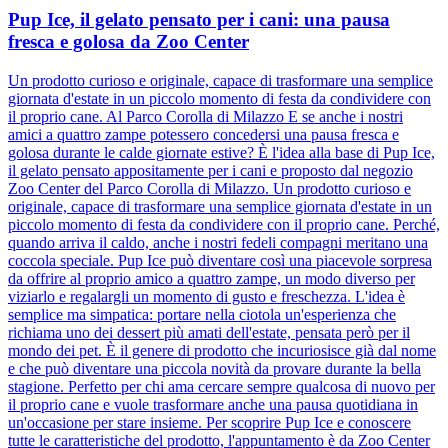
Pup Ice, il gelato pensato per i cani: una pausa
fresca e golosa da Zoo Center
Un prodotto curioso e originale, capace di trasformare una semplice
giornata d'estate in un piccolo momento di festa da condividere con
il proprio cane. Al Parco Corolla di Milazzo E se anche i nostri
amici a quattro zampe potessero concedersi una pausa fresca e
golosa durante le calde giornate estive? È l'idea alla base di Pup Ice,
il gelato pensato appositamente per i cani e proposto dal negozio
Zoo Center del Parco Corolla di Milazzo. Un prodotto curioso e
originale, capace di trasformare una semplice giornata d'estate in un
piccolo momento di festa da condividere con il proprio cane. Perché,
quando arriva il caldo, anche i nostri fedeli compagni meritano una
coccola speciale. Pup Ice può diventare così una piacevole sorpresa
da offrire al proprio amico a quattro zampe, un modo diverso per
viziarlo e regalargli un momento di gusto e freschezza. L'idea è
semplice ma simpatica: portare nella ciotola un'esperienza che
richiama uno dei dessert più amati dell'estate, pensata però per il
mondo dei pet. È il genere di prodotto che incuriosisce già dal nome
e che può diventare una piccola novità da provare durante la bella
stagione. Perfetto per chi ama cercare sempre qualcosa di nuovo per
il proprio cane e vuole trasformare anche una pausa quotidiana in
un'occasione per stare insieme. Per scoprire Pup Ice e conoscere
tutte le caratteristiche del prodotto, l'appuntamento è da Zoo Center