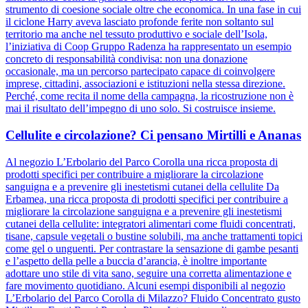
strumento di coesione sociale oltre che economica. In una fase in cui
il ciclone Harry aveva lasciato profonde ferite non soltanto sul
territorio ma anche nel tessuto produttivo e sociale dell’Isola,
l’iniziativa di Coop Gruppo Radenza ha rappresentato un esempio
concreto di responsabilità condivisa: non una donazione
occasionale, ma un percorso partecipato capace di coinvolgere
imprese, cittadini, associazioni e istituzioni nella stessa direzione.
Perché, come recita il nome della campagna, la ricostruzione non è
mai il risultato dell’impegno di uno solo. Si costruisce insieme.
Cellulite e circolazione? Ci pensano Mirtilli e Ananas
Al negozio L’Erbolario del Parco Corolla una ricca proposta di
prodotti specifici per contribuire a migliorare la circolazione
sanguigna e a prevenire gli inestetismi cutanei della cellulite Da
Erbamea, una ricca proposta di prodotti specifici per contribuire a
migliorare la circolazione sanguigna e a prevenire gli inestetismi
cutanei della cellulite: integratori alimentari come fluidi concentrati,
tisane, capsule vegetali o bustine solubili, ma anche trattamenti topici
come gel o unguenti. Per contrastare la sensazione di gambe pesanti
e l’aspetto della pelle a buccia d’arancia, è inoltre importante
adottare uno stile di vita sano, seguire una corretta alimentazione e
fare movimento quotidiano. Alcuni esempi disponibili al negozio
L’Erbolario del Parco Corolla di Milazzo? Fluido Concentrato gusto