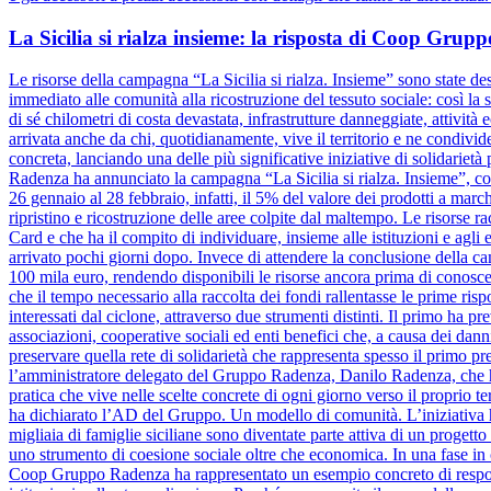
La Sicilia si rialza insieme: la risposta di Coop Gru
Le risorse della campagna “La Sicilia si rialza. Insieme” sono state dest
immediato alle comunità alla ricostruzione del tessuto sociale: così la s
di sé chilometri di costa devastata, infrastrutture danneggiate, attivit
arrivata anche da chi, quotidianamente, vive il territorio e ne condiv
concreta, lanciando una delle più significative iniziative di solidariet
Radenza ha annunciato la campagna “La Sicilia si rialza. Insieme”, coi
26 gennaio al 28 febbraio, infatti, il 5% del valore dei prodotti a marc
ripristino e ricostruzione delle aree colpite dal maltempo. Le risorse 
Card e che ha il compito di individuare, insieme alle istituzioni e agli e
arrivato pochi giorni dopo. Invece di attendere la conclusione dell
100 mila euro, rendendo disponibili le risorse ancora prima di conosce
che il tempo necessario alla raccolta dei fondi rallentasse le prime risp
interessati dal ciclone, attraverso due strumenti distinti. Il primo ha pr
associazioni, cooperative sociali ed enti benefici che, a causa dei danni
preservare quella rete di solidarietà che rappresenta spesso il primo pre
l’amministratore delegato del Gruppo Radenza, Danilo Radenza, che 
pratica che vive nelle scelte concrete di ogni giorno verso il proprio t
ha dichiarato l’AD del Gruppo. Un modello di comunità. L’iniziativa h
migliaia di famiglie siciliane sono diventate parte attiva di un progett
uno strumento di coesione sociale oltre che economica. In una fase in cu
Coop Gruppo Radenza ha rappresentato un esempio concreto di responsa