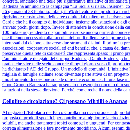
concreta, lanciando una delle più significative iniziative di solidariet
Radenza ha annunciato la campagna “La Sicilia si rialza. Insieme”, coi
26 gennaio al 28 febbraio, infatti, il 5% del valore dei prodotti a marc
ripristino e ricostruzione delle aree colpite dal maltempo. Le risorse 
Card e che ha il compito di individuare, insieme alle istituzioni e agli e
arrivato pochi giorni dopo. Invece di attendere la conclusione dell
100 mila euro, rendendo disponibili le risorse ancora prima di conosce
che il tempo necessario alla raccolta dei fondi rallentasse le prime risp
interessati dal ciclone, attraverso due strumenti distinti. Il primo ha pr
associazioni, cooperative sociali ed enti benefici che, a causa dei danni
preservare quella rete di solidarietà che rappresenta spesso il primo pre
l’amministratore delegato del Gruppo Radenza, Danilo Radenza, che 
pratica che vive nelle scelte concrete di ogni giorno verso il proprio t
ha dichiarato l’AD del Gruppo. Un modello di comunità. L’iniziativa h
migliaia di famiglie siciliane sono diventate parte attiva di un progett
uno strumento di coesione sociale oltre che economica. In una fase in cu
Coop Gruppo Radenza ha rappresentato un esempio concreto di responsa
istituzioni nella stessa direzione. Perché, come recita il nome della ca
Cellulite e circolazione? Ci pensano Mirtilli e Ananas
Al negozio L’Erbolario del Parco Corolla una ricca proposta di prodotti
proposta di prodotti specifici per contribuire a migliorare la circolazio
solubili, ma anche trattamenti topici come gel o unguenti. Per contrasta
corretta alimentazione e fare movimento quotidiano. Alcuni esempi dis