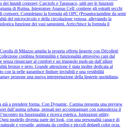
 dei liquidi corporei; Carciofo e Tarassaco, utili per le funzioni
iunta di Rutina. Integratore Ananas Cell: contiene gli estratti secchi
liquidi corporei. Completano la formula gli OPC (Proantocianidine da semi
lità del microcircolo e della circolazione venosa, alleviando la
ologica funzione dei vasi sanguigni. Arricchisce la formula il
Corolla di Milazzo amplia la propria offerta lingerie con Décolleté
 collezione combina femminilità e funzionalità attraverso capi dal
 senza rinunciare al comfort e un triangolo push-up dall’allure
alità bronze e nero. Grande attenzione è stata inoltre dedicata al
o con la pelle garantisce finiture invisibili e una vestibilità
amamay propone una nuova interpretazione della lingerie quotidiana,
cia già a prendere forma. Con Dynamic, Carpisa presenta una preview
essori dall’anima urbana, pensati per accompagnare con naturalezza il
ncontro tra funzionalità e ricerca estetica. Ispirazioni utility,
o. Ogni modello diventa parte del look, con una personalità capace di
naturale e versatile, animata da cordini e piccoli dettagli color ocra.