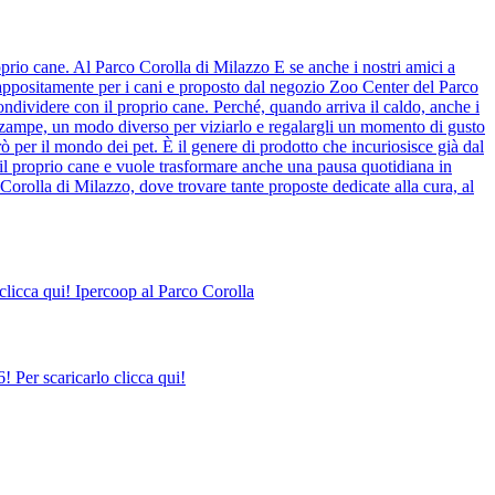
prio cane. Al Parco Corolla di Milazzo E se anche i nostri amici a
o appositamente per i cani e proposto dal negozio Zoo Center del Parco
ndividere con il proprio cane. Perché, quando arriva il caldo, anche i
o zampe, un modo diverso per viziarlo e regalargli un momento di gusto
ò per il mondo dei pet. È il genere di prodotto che incuriosisce già dal
il proprio cane e vuole trasformare anche una pausa quotidiana in
Corolla di Milazzo, dove trovare tante proposte dedicate alla cura, al
clicca qui! Ipercoop al Parco Corolla
 Per scaricarlo clicca qui!