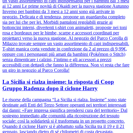
un vasto assortimento di capi indispensabili per i bambini dai 3 mesi
ai 12 anni Le prime novità di Okaidi per la nuova stagione Autunno
Inverno per bambini da 3 mesi a 12 anni sono già arrivate in
negozio. Delicata e di tendenza, propone un guardaroba completo
sia per lui che per lei. Morbidi pantaloni regolabili grazie ai
bottoncini interni, divertenti t-shirt con animaletti, proposte nei toni
rosa e bordeaux per le bimbe, scarpe e accessori coordinati per
proiettarci verso la nuova stagione. Al negozio del Parco Corolla di
Milazzo trovate sempre un vasto assortimento di capi indispensabili.
T-shirt manica corta vendute in confezione da 2 al prezzo di 9,99€,
oppure con i personaggi più amati da bambini (Pokémon o Stitch)
senza dimenticare i calzini, l’intimo e gli accessori a prezzi
accessibili con dettagli che fanno la differenza. Non vi resta che fare
un giro in negozio al Parco Corolla!
La Sicilia si rialza insieme: la risposta di Coop
Gruppo Radenza dopo il ciclone Harry
Le risorse della campagna “La Sicilia si rialza. Insieme” sono state
destinate agli Enti del Terzo Settore operanti nei territori interessati
dai danni: «Fare impresa significa prendersi cura del territorio» Dal
sostegno immediato alle comunità alla ricostruzione del tessuto
sociale: così la solidarietà si è trasformata in un progetto concreto.
Quando il ciclone Harry si è abbattuto sulla Sicilia tra il 19 e il 21
gennaio, lasciando dietro di sé chilometri di costa devastata,