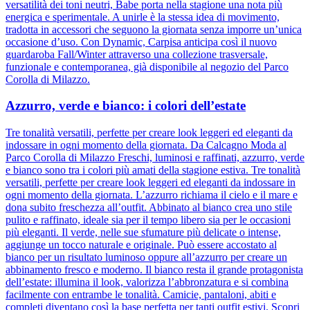
versatilità dei toni neutri, Babe porta nella stagione una nota più
energica e sperimentale. A unirle è la stessa idea di movimento,
tradotta in accessori che seguono la giornata senza imporre un’unica
occasione d’uso. Con Dynamic, Carpisa anticipa così il nuovo
guardaroba Fall/Winter attraverso una collezione trasversale,
funzionale e contemporanea, già disponibile al negozio del Parco
Corolla di Milazzo.
Azzurro, verde e bianco: i colori dell’estate
Tre tonalità versatili, perfette per creare look leggeri ed eleganti da
indossare in ogni momento della giornata. Da Calcagno Moda al
Parco Corolla di Milazzo Freschi, luminosi e raffinati, azzurro, verde
e bianco sono tra i colori più amati della stagione estiva. Tre tonalità
versatili, perfette per creare look leggeri ed eleganti da indossare in
ogni momento della giornata. L’azzurro richiama il cielo e il mare e
dona subito freschezza all’outfit. Abbinato al bianco crea uno stile
pulito e raffinato, ideale sia per il tempo libero sia per le occasioni
più eleganti. Il verde, nelle sue sfumature più delicate o intense,
aggiunge un tocco naturale e originale. Può essere accostato al
bianco per un risultato luminoso oppure all’azzurro per creare un
abbinamento fresco e moderno. Il bianco resta il grande protagonista
dell’estate: illumina il look, valorizza l’abbronzatura e si combina
facilmente con entrambe le tonalità. Camicie, pantaloni, abiti e
completi diventano così la base perfetta per tanti outfit estivi. Scopri