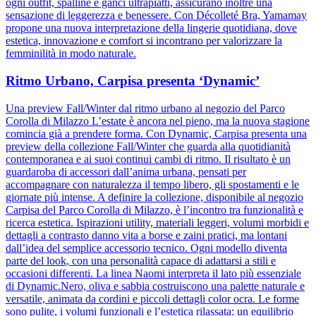
ogni outfit, spalline e ganci ultrapiatti, assicurano inoltre una
sensazione di leggerezza e benessere. Con Décolleté Bra, Yamamay
propone una nuova interpretazione della lingerie quotidiana, dove
estetica, innovazione e comfort si incontrano per valorizzare la
femminilità in modo naturale.
Ritmo Urbano, Carpisa presenta ‘Dynamic’
Una preview Fall/Winter dal ritmo urbano al negozio del Parco
Corolla di Milazzo L’estate è ancora nel pieno, ma la nuova stagione
comincia già a prendere forma. Con Dynamic, Carpisa presenta una
preview della collezione Fall/Winter che guarda alla quotidianità
contemporanea e ai suoi continui cambi di ritmo. Il risultato è un
guardaroba di accessori dall’anima urbana, pensati per
accompagnare con naturalezza il tempo libero, gli spostamenti e le
giornate più intense. A definire la collezione, disponibile al negozio
Carpisa del Parco Corolla di Milazzo, è l’incontro tra funzionalità e
ricerca estetica. Ispirazioni utility, materiali leggeri, volumi morbidi e
dettagli a contrasto danno vita a borse e zaini pratici, ma lontani
dall’idea del semplice accessorio tecnico. Ogni modello diventa
parte del look, con una personalità capace di adattarsi a stili e
occasioni differenti. La linea Naomi interpreta il lato più essenziale
di Dynamic.Nero, oliva e sabbia costruiscono una palette naturale e
versatile, animata da cordini e piccoli dettagli color ocra. Le forme
sono pulite, i volumi funzionali e l’estetica rilassata: un equilibrio