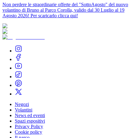
Non perdere le straordinarie offerte del "SottoAgosto" del nuovo
volantino di Bruno al Parco Corolla, valido dal 30 Luglio al 19
Agosto 2026! Per scaricarlo clicca qui!
Negozi
Volantini
News ed eventi
Spazi espositivi
Privacy Policy
Cookie policy
Il parco