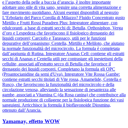
e l’aspetto della pelle a buccia d’arancia, è inoltre importante
adottare uno stile di vita sano, seguire una corretta alimentazione e
fare movimento quotidiano. Alcuni esempi disponibili al negozio
L’Erbolario del Parco Corolla di Milazzo? Fluido Concentrato gusto
Mirtillo e Frutti Rossi Puradren Plus: Integratore alimentare, con
edulcoranti, a base di estratti secchi di: Betulla, Orthosiphon, Verga
d’oro e Lespedeza che favoriscono il fisiologico drenaggio dei
liquidi corporei; Carciofo e Tarassaco, utili per le funzioni
depurative dell’organismo; Centella, Mirtillo e Meliloto, che aiutano
la normale funzionalità del microcircolo. La formula è completata
dall’aggiunta di Rutina. Integratore Ananas Cell: contiene gli estratti
secchi di Ananas e Centella utili per contrastare gli inestetismi della
cellulite, associati all'estratto secco di Betulla che favorisce il
drenaggio dei liquidi corporei. Completano la formula gli OPC
(Proantocianidine da semi d'Uva). Integratore Vite Rossa Gambe:
contiene estratti secchi titolati di Vite rossa, Amamelide, Centella e
Rusco, che favoriscono la funzionalità del microcircolo e della
circolazione venosa, alleviando la sensazione di pesantezza alle
gambe, associati a Vitamina C (da Rosa canina) che contribuisce alla
normale produzione di collagene per la fisiologica funzione dei vasi
sanguigni. Arricchisce la formula il bioflavonoide Diosmina,
ottenuto dall’Arancia.
Yamamay, effetto WOW