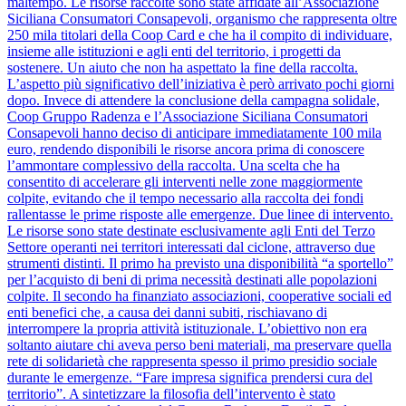
maltempo. Le risorse raccolte sono state affidate all’Associazione
Siciliana Consumatori Consapevoli, organismo che rappresenta oltre
250 mila titolari della Coop Card e che ha il compito di individuare,
insieme alle istituzioni e agli enti del territorio, i progetti da
sostenere. Un aiuto che non ha aspettato la fine della raccolta.
L’aspetto più significativo dell’iniziativa è però arrivato pochi giorni
dopo. Invece di attendere la conclusione della campagna solidale,
Coop Gruppo Radenza e l’Associazione Siciliana Consumatori
Consapevoli hanno deciso di anticipare immediatamente 100 mila
euro, rendendo disponibili le risorse ancora prima di conoscere
l’ammontare complessivo della raccolta. Una scelta che ha
consentito di accelerare gli interventi nelle zone maggiormente
colpite, evitando che il tempo necessario alla raccolta dei fondi
rallentasse le prime risposte alle emergenze. Due linee di intervento.
Le risorse sono state destinate esclusivamente agli Enti del Terzo
Settore operanti nei territori interessati dal ciclone, attraverso due
strumenti distinti. Il primo ha previsto una disponibilità “a sportello”
per l’acquisto di beni di prima necessità destinati alle popolazioni
colpite. Il secondo ha finanziato associazioni, cooperative sociali ed
enti benefici che, a causa dei danni subiti, rischiavano di
interrompere la propria attività istituzionale. L’obiettivo non era
soltanto aiutare chi aveva perso beni materiali, ma preservare quella
rete di solidarietà che rappresenta spesso il primo presidio sociale
durante le emergenze. “Fare impresa significa prendersi cura del
territorio”. A sintetizzare la filosofia dell’intervento è stato