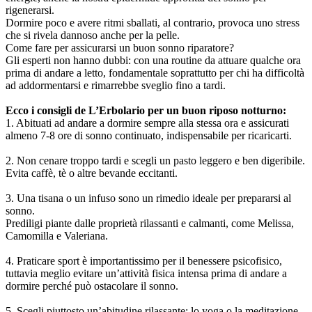
rigenerarsi.
Dormire poco e avere ritmi sballati, al contrario, provoca uno stress
che si rivela dannoso anche per la pelle.
Come fare per assicurarsi un buon sonno riparatore?
Gli esperti non hanno dubbi: con una routine da attuare qualche ora
prima di andare a letto, fondamentale soprattutto per chi ha difficoltà
ad addormentarsi e rimarrebbe sveglio fino a tardi.
Ecco i consigli de L’Erbolario per un buon riposo notturno:
1. Abituati ad andare a dormire sempre alla stessa ora e assicurati
almeno 7-8 ore di sonno continuato, indispensabile per ricaricarti.
2. Non cenare troppo tardi e scegli un pasto leggero e ben digeribile.
Evita caffè, tè o altre bevande eccitanti.
3. Una tisana o un infuso sono un rimedio ideale per prepararsi al
sonno.
Prediligi piante dalle proprietà rilassanti e calmanti, come Melissa,
Camomilla e Valeriana.
4. Praticare sport è importantissimo per il benessere psicofisico,
tuttavia meglio evitare un’attività fisica intensa prima di andare a
dormire perché può ostacolare il sonno.
5. Scegli piuttosto un’abitudine rilassante: lo yoga o la meditazione,