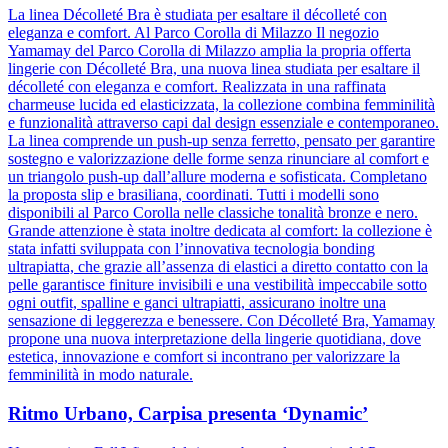
La linea Décolleté Bra è studiata per esaltare il décolleté con
eleganza e comfort. Al Parco Corolla di Milazzo Il negozio
Yamamay del Parco Corolla di Milazzo amplia la propria offerta
lingerie con Décolleté Bra, una nuova linea studiata per esaltare il
décolleté con eleganza e comfort. Realizzata in una raffinata
charmeuse lucida ed elasticizzata, la collezione combina femminilità
e funzionalità attraverso capi dal design essenziale e contemporaneo.
La linea comprende un push-up senza ferretto, pensato per garantire
sostegno e valorizzazione delle forme senza rinunciare al comfort e
un triangolo push-up dall’allure moderna e sofisticata. Completano
la proposta slip e brasiliana, coordinati. Tutti i modelli sono
disponibili al Parco Corolla nelle classiche tonalità bronze e nero.
Grande attenzione è stata inoltre dedicata al comfort: la collezione è
stata infatti sviluppata con l’innovativa tecnologia bonding
ultrapiatta, che grazie all’assenza di elastici a diretto contatto con la
pelle garantisce finiture invisibili e una vestibilità impeccabile sotto
ogni outfit, spalline e ganci ultrapiatti, assicurano inoltre una
sensazione di leggerezza e benessere. Con Décolleté Bra, Yamamay
propone una nuova interpretazione della lingerie quotidiana, dove
estetica, innovazione e comfort si incontrano per valorizzare la
femminilità in modo naturale.
Ritmo Urbano, Carpisa presenta ‘Dynamic’