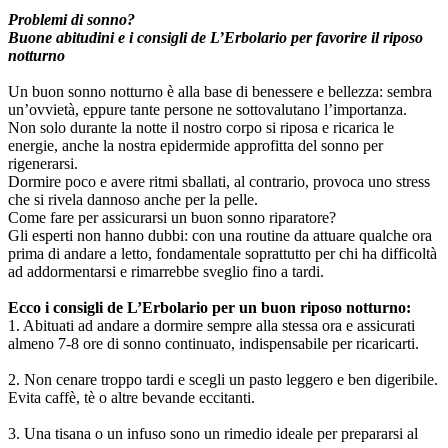
Problemi di sonno?
Buone abitudini e i consigli de L’Erbolario per favorire il riposo
notturno
Un buon sonno notturno è alla base di benessere e bellezza: sembra
un’ovvietà, eppure tante persone ne sottovalutano l’importanza.
Non solo durante la notte il nostro corpo si riposa e ricarica le
energie, anche la nostra epidermide approfitta del sonno per
rigenerarsi.
Dormire poco e avere ritmi sballati, al contrario, provoca uno stress
che si rivela dannoso anche per la pelle.
Come fare per assicurarsi un buon sonno riparatore?
Gli esperti non hanno dubbi: con una routine da attuare qualche ora
prima di andare a letto, fondamentale soprattutto per chi ha difficoltà
ad addormentarsi e rimarrebbe sveglio fino a tardi.
Ecco i consigli de L’Erbolario per un buon riposo notturno:
1. Abituati ad andare a dormire sempre alla stessa ora e assicurati
almeno 7-8 ore di sonno continuato, indispensabile per ricaricarti.
2. Non cenare troppo tardi e scegli un pasto leggero e ben digeribile.
Evita caffè, tè o altre bevande eccitanti.
3. Una tisana o un infuso sono un rimedio ideale per prepararsi al