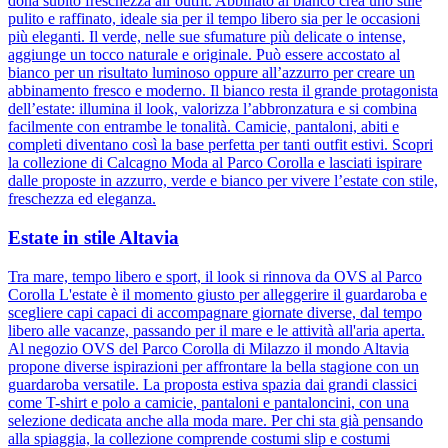
dona subito freschezza all’outfit. Abbinato al bianco crea uno stile
pulito e raffinato, ideale sia per il tempo libero sia per le occasioni
più eleganti. Il verde, nelle sue sfumature più delicate o intense,
aggiunge un tocco naturale e originale. Può essere accostato al
bianco per un risultato luminoso oppure all’azzurro per creare un
abbinamento fresco e moderno. Il bianco resta il grande protagonista
dell’estate: illumina il look, valorizza l’abbronzatura e si combina
facilmente con entrambe le tonalità. Camicie, pantaloni, abiti e
completi diventano così la base perfetta per tanti outfit estivi. Scopri
la collezione di Calcagno Moda al Parco Corolla e lasciati ispirare
dalle proposte in azzurro, verde e bianco per vivere l’estate con stile,
freschezza ed eleganza.
Estate in stile Altavia
Tra mare, tempo libero e sport, il look si rinnova da OVS al Parco
Corolla L'estate è il momento giusto per alleggerire il guardaroba e
scegliere capi capaci di accompagnare giornate diverse, dal tempo
libero alle vacanze, passando per il mare e le attività all'aria aperta.
Al negozio OVS del Parco Corolla di Milazzo il mondo Altavia
propone diverse ispirazioni per affrontare la bella stagione con un
guardaroba versatile. La proposta estiva spazia dai grandi classici
come T-shirt e polo a camicie, pantaloni e pantaloncini, con una
selezione dedicata anche alla moda mare. Per chi sta già pensando
alla spiaggia, la collezione comprende costumi slip e costumi