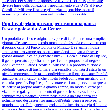
accessori. Per scoprire le proposte Altavia e lasciarsi ispirare dalle
diverse linee della collezione, l'appuntamento è da OVS al Parco
Corolla di Milazzo: l'estate è già iniziata e potrebbe essere il
momento giusto per dare una rinfrescata al proprio stile.
Pup Ice, il gelato pensato per i cani: una pausa
fresca e golosa da Zoo Center
Un prodotto curioso e originale, capace di trasformare una semplice
giornata d'estate in un piccolo momento di festa da condividere con
il proprio cane. Al Parco Corolla di Milazzo E se anche i nostri
amici a quattro zampe potessero concedersi una pausa fresca e
golosa durante le calde giornate estive? È l'idea alla base di Pup Ice,
il gelato pensato appositamente per i cani e proposto dal negozio
Zoo Center del Parco Corolla di Milazzo. Un prodotto curioso e
originale, capace di trasformare una semplice giornata d'estate in un
piccolo momento di festa da condividere con il proprio cane. Perché,
quando arriva il caldo, anche i nostri fedeli compagni meritano una
coccola speciale. Pup Ice può diventare così una piacevole sorpresa
da offrire al proprio amico a quattro zampe, un modo diverso per
viziarlo e regalargli un momento di gusto e freschezza. L'idea è
semplice ma simpatica: portare nella ciotola un'esperienza che
richiama uno dei dessert più amati dell'estate, pensata però per il
mondo dei pet. È il genere di prodotto che incuriosisce già dal nome
e che può diventare una piccola novità da provare durante la bella