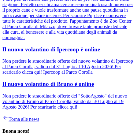
stagione. Perfetto per chi ama cercare sempre qualcosa di nuovo per
il proprio cane e vuole trasformare anche una pausa quotidiana in
un'occasione per stare insieme. Per scoprire Pup Ice e conoscere
tutte le caratteristiche del prodotto, l'appuntamento è da Zoo Center
al Parco Corolla di Milazzo, dove trovare tante proposte dedicate
alla cura, al benessere e alla vita quotidiana degli animali da
compagnia.
Il nuovo volantino di Ipercoop è online
Non perdere le straordinarie offerte del nuovo volantino di Ipercoop
al Parco Corolla, valido dal 31 Luglio al 10 Agosto 2026! Per
scaricarlo clicca qui! Ipercoop al Parco Corolla
Il nuovo volantino di Bruno è online
Non perdere le straordinarie offerte del "SottoAgosto" del nuovo
volantino di Bruno al Parco Corolla, valido dal 30 Luglio al 19
Agosto 2026! Per scaricarlo clicca qui!
Torna alle news
Buona notte!