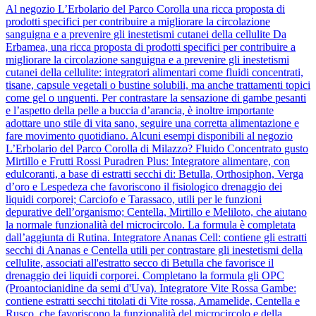
Al negozio L’Erbolario del Parco Corolla una ricca proposta di
prodotti specifici per contribuire a migliorare la circolazione
sanguigna e a prevenire gli inestetismi cutanei della cellulite Da
Erbamea, una ricca proposta di prodotti specifici per contribuire a
migliorare la circolazione sanguigna e a prevenire gli inestetismi
cutanei della cellulite: integratori alimentari come fluidi concentrati,
tisane, capsule vegetali o bustine solubili, ma anche trattamenti topici
come gel o unguenti. Per contrastare la sensazione di gambe pesanti
e l’aspetto della pelle a buccia d’arancia, è inoltre importante
adottare uno stile di vita sano, seguire una corretta alimentazione e
fare movimento quotidiano. Alcuni esempi disponibili al negozio
L’Erbolario del Parco Corolla di Milazzo? Fluido Concentrato gusto
Mirtillo e Frutti Rossi Puradren Plus: Integratore alimentare, con
edulcoranti, a base di estratti secchi di: Betulla, Orthosiphon, Verga
d’oro e Lespedeza che favoriscono il fisiologico drenaggio dei
liquidi corporei; Carciofo e Tarassaco, utili per le funzioni
depurative dell’organismo; Centella, Mirtillo e Meliloto, che aiutano
la normale funzionalità del microcircolo. La formula è completata
dall’aggiunta di Rutina. Integratore Ananas Cell: contiene gli estratti
secchi di Ananas e Centella utili per contrastare gli inestetismi della
cellulite, associati all'estratto secco di Betulla che favorisce il
drenaggio dei liquidi corporei. Completano la formula gli OPC
(Proantocianidine da semi d'Uva). Integratore Vite Rossa Gambe:
contiene estratti secchi titolati di Vite rossa, Amamelide, Centella e
Rusco, che favoriscono la funzionalità del microcircolo e della