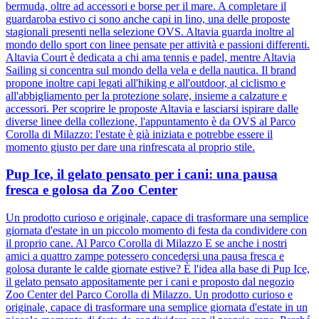
bermuda, oltre ad accessori e borse per il mare. A completare il
guardaroba estivo ci sono anche capi in lino, una delle proposte
stagionali presenti nella selezione OVS. Altavia guarda inoltre al
mondo dello sport con linee pensate per attività e passioni differenti.
Altavia Court è dedicata a chi ama tennis e padel, mentre Altavia
Sailing si concentra sul mondo della vela e della nautica. Il brand
propone inoltre capi legati all'hiking e all'outdoor, al ciclismo e
all'abbigliamento per la protezione solare, insieme a calzature e
accessori. Per scoprire le proposte Altavia e lasciarsi ispirare dalle
diverse linee della collezione, l'appuntamento è da OVS al Parco
Corolla di Milazzo: l'estate è già iniziata e potrebbe essere il
momento giusto per dare una rinfrescata al proprio stile.
Pup Ice, il gelato pensato per i cani: una pausa
fresca e golosa da Zoo Center
Un prodotto curioso e originale, capace di trasformare una semplice
giornata d'estate in un piccolo momento di festa da condividere con
il proprio cane. Al Parco Corolla di Milazzo E se anche i nostri
amici a quattro zampe potessero concedersi una pausa fresca e
golosa durante le calde giornate estive? È l'idea alla base di Pup Ice,
il gelato pensato appositamente per i cani e proposto dal negozio
Zoo Center del Parco Corolla di Milazzo. Un prodotto curioso e
originale, capace di trasformare una semplice giornata d'estate in un