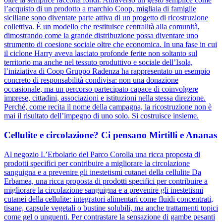
l’acquisto di un prodotto a marchio Coop, migliaia di famiglie
siciliane sono diventate parte attiva di un progetto di ricostruzione
collettiva. È un modello che restituisce centralità alla comunità,
dimostrando come la grande distribuzione possa diventare uno
strumento di coesione sociale oltre che economica. In una fase in cui
il ciclone Harry aveva lasciato profonde ferite non soltanto sul
territorio ma anche nel tessuto produttivo e sociale dell’Isola,
l’iniziativa di Coop Gruppo Radenza ha rappresentato un esempio
concreto di responsabilità condivisa: non una donazione
occasionale, ma un percorso partecipato capace di coinvolgere
imprese, cittadini, associazioni e istituzioni nella stessa direzione.
Perché, come recita il nome della campagna, la ricostruzione non è
mai il risultato dell’impegno di uno solo. Si costruisce insieme.
Cellulite e circolazione? Ci pensano Mirtilli e Ananas
Al negozio L’Erbolario del Parco Corolla una ricca proposta di
prodotti specifici per contribuire a migliorare la circolazione
sanguigna e a prevenire gli inestetismi cutanei della cellulite Da
Erbamea, una ricca proposta di prodotti specifici per contribuire a
migliorare la circolazione sanguigna e a prevenire gli inestetismi
cutanei della cellulite: integratori alimentari come fluidi concentrati,
tisane, capsule vegetali o bustine solubili, ma anche trattamenti topici
come gel o unguenti. Per contrastare la sensazione di gambe pesanti