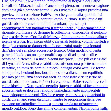
Una preview Fall/Winter dal ritmo urbano al negozio del Parco
Corolla di Milazzo L’estate è ancora nel pieno, ma la nuova stagione
comincia già a prendere forma. Con Dynamic, Carpisa presenta una
preview della collezione Fall/Winter che guarda alla quotidianità
contemporanea e ai suoi continui cambi di ritmo. Il risultato è un
guardaroba di accessori dall’anima urbana, pensati per
accompagnare con naturalezza il tempo libero, gli spostamenti e le
giornate più intense. A definire la collezione, disponibile al negozio
Carpisa del Parco Corolla di Milazzo, è l’incontro tra funzionalità e
ricerca estetica. Ispirazioni utility, materiali leggeri, volumi morbidi e
dettagli a contrasto danno vita a borse e zaini pratici, ma lontani
dall’idea del semplice accessorio tecnico. Ogni modello diventa
parte del look, con una personalità capace di adattarsi a stili e
occasioni differenti. La linea Naomi interpreta il lato più essenziale
di Dynamic.Nero, oliva e sabbia costruiscono una palette naturale e
versatile, animata da cordini e piccoli dettagli color ocra. Le forme
sono pulite, i volumi funzionali e l’estetica rilassata: un equilibrio
pensato per chi ama accessori facili da indossare e da inserire nel
guardaroba quotidiano. Più decisa e giocosa, Babe sceglie invece il
color blocking. Nero, verde petrolio, fango e sabbia si incontrano in
accostamenti grafici che rendono immediatamente riconoscibili
zaini, shopper e borsoni. Tasche esterne, coulisse e applicazioni in
corda diventano segni distintivi, mentre le proporzioni generose
evocano un’attitudine dinamica, a metà strada tra urbanwear e
mondo outdoor. Sono due anime complementari: Naomi punta sulla