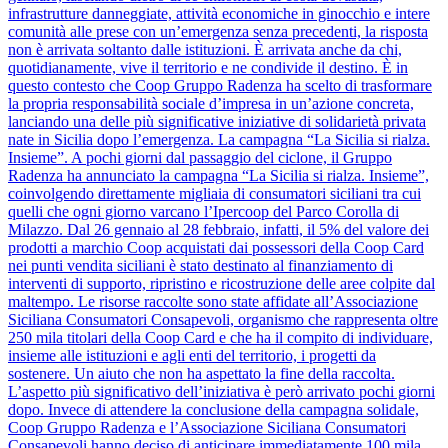
infrastrutture danneggiate, attività economiche in ginocchio e intere
comunità alle prese con un’emergenza senza precedenti, la risposta
non è arrivata soltanto dalle istituzioni. È arrivata anche da chi,
quotidianamente, vive il territorio e ne condivide il destino. È in
questo contesto che Coop Gruppo Radenza ha scelto di trasformare
la propria responsabilità sociale d’impresa in un’azione concreta,
lanciando una delle più significative iniziative di solidarietà privata
nate in Sicilia dopo l’emergenza. La campagna “La Sicilia si rialza.
Insieme”. A pochi giorni dal passaggio del ciclone, il Gruppo
Radenza ha annunciato la campagna “La Sicilia si rialza. Insieme”,
coinvolgendo direttamente migliaia di consumatori siciliani tra cui
quelli che ogni giorno varcano l’Ipercoop del Parco Corolla di
Milazzo. Dal 26 gennaio al 28 febbraio, infatti, il 5% del valore dei
prodotti a marchio Coop acquistati dai possessori della Coop Card
nei punti vendita siciliani è stato destinato al finanziamento di
interventi di supporto, ripristino e ricostruzione delle aree colpite dal
maltempo. Le risorse raccolte sono state affidate all’Associazione
Siciliana Consumatori Consapevoli, organismo che rappresenta oltre
250 mila titolari della Coop Card e che ha il compito di individuare,
insieme alle istituzioni e agli enti del territorio, i progetti da
sostenere. Un aiuto che non ha aspettato la fine della raccolta.
L’aspetto più significativo dell’iniziativa è però arrivato pochi giorni
dopo. Invece di attendere la conclusione della campagna solidale,
Coop Gruppo Radenza e l’Associazione Siciliana Consumatori
Consapevoli hanno deciso di anticipare immediatamente 100 mila