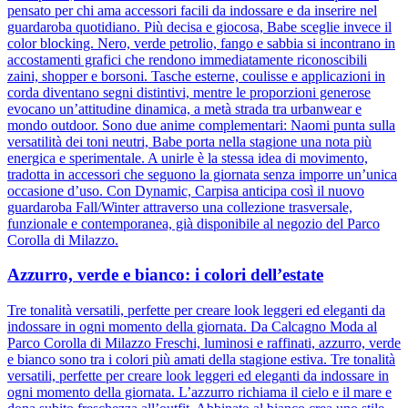
pensato per chi ama accessori facili da indossare e da inserire nel
guardaroba quotidiano. Più decisa e giocosa, Babe sceglie invece il
color blocking. Nero, verde petrolio, fango e sabbia si incontrano in
accostamenti grafici che rendono immediatamente riconoscibili
zaini, shopper e borsoni. Tasche esterne, coulisse e applicazioni in
corda diventano segni distintivi, mentre le proporzioni generose
evocano un’attitudine dinamica, a metà strada tra urbanwear e
mondo outdoor. Sono due anime complementari: Naomi punta sulla
versatilità dei toni neutri, Babe porta nella stagione una nota più
energica e sperimentale. A unirle è la stessa idea di movimento,
tradotta in accessori che seguono la giornata senza imporre un’unica
occasione d’uso. Con Dynamic, Carpisa anticipa così il nuovo
guardaroba Fall/Winter attraverso una collezione trasversale,
funzionale e contemporanea, già disponibile al negozio del Parco
Corolla di Milazzo.
Azzurro, verde e bianco: i colori dell’estate
Tre tonalità versatili, perfette per creare look leggeri ed eleganti da
indossare in ogni momento della giornata. Da Calcagno Moda al
Parco Corolla di Milazzo Freschi, luminosi e raffinati, azzurro, verde
e bianco sono tra i colori più amati della stagione estiva. Tre tonalità
versatili, perfette per creare look leggeri ed eleganti da indossare in
ogni momento della giornata. L’azzurro richiama il cielo e il mare e