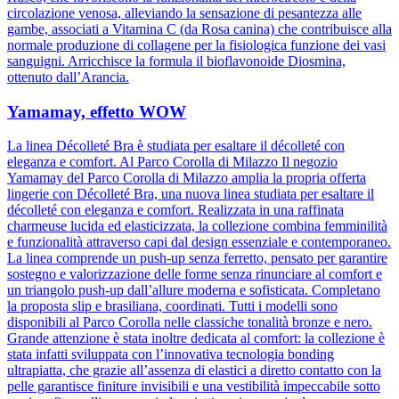
circolazione venosa, alleviando la sensazione di pesantezza alle
gambe, associati a Vitamina C (da Rosa canina) che contribuisce alla
normale produzione di collagene per la fisiologica funzione dei vasi
sanguigni. Arricchisce la formula il bioflavonoide Diosmina,
ottenuto dall’Arancia.
Yamamay, effetto WOW
La linea Décolleté Bra è studiata per esaltare il décolleté con
eleganza e comfort. Al Parco Corolla di Milazzo Il negozio
Yamamay del Parco Corolla di Milazzo amplia la propria offerta
lingerie con Décolleté Bra, una nuova linea studiata per esaltare il
décolleté con eleganza e comfort. Realizzata in una raffinata
charmeuse lucida ed elasticizzata, la collezione combina femminilità
e funzionalità attraverso capi dal design essenziale e contemporaneo.
La linea comprende un push-up senza ferretto, pensato per garantire
sostegno e valorizzazione delle forme senza rinunciare al comfort e
un triangolo push-up dall’allure moderna e sofisticata. Completano
la proposta slip e brasiliana, coordinati. Tutti i modelli sono
disponibili al Parco Corolla nelle classiche tonalità bronze e nero.
Grande attenzione è stata inoltre dedicata al comfort: la collezione è
stata infatti sviluppata con l’innovativa tecnologia bonding
ultrapiatta, che grazie all’assenza di elastici a diretto contatto con la
pelle garantisce finiture invisibili e una vestibilità impeccabile sotto