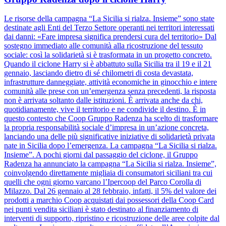
Le risorse della campagna “La Sicilia si rialza. Insieme” sono state
destinate agli Enti del Terzo Settore operanti nei territori interessati
dai danni: «Fare impresa significa prendersi cura del territorio» Dal
sostegno immediato alle comunità alla ricostruzione del tessuto
sociale: così la solidarietà si è trasformata in un progetto concreto.
Quando il ciclone Harry si è abbattuto sulla Sicilia tra il 19 e il 21
gennaio, lasciando dietro di sé chilometri di costa devastata,
infrastrutture danneggiate, attività economiche in ginocchio e intere
comunità alle prese con un’emergenza senza precedenti, la risposta
non è arrivata soltanto dalle istituzioni. È arrivata anche da chi,
quotidianamente, vive il territorio e ne condivide il destino. È in
questo contesto che Coop Gruppo Radenza ha scelto di trasformare
la propria responsabilità sociale d’impresa in un’azione concreta,
lanciando una delle più significative iniziative di solidarietà privata
nate in Sicilia dopo l’emergenza. La campagna “La Sicilia si rialza.
Insieme”. A pochi giorni dal passaggio del ciclone, il Gruppo
Radenza ha annunciato la campagna “La Sicilia si rialza. Insieme”,
coinvolgendo direttamente migliaia di consumatori siciliani tra cui
quelli che ogni giorno varcano l’Ipercoop del Parco Corolla di
Milazzo. Dal 26 gennaio al 28 febbraio, infatti, il 5% del valore dei
prodotti a marchio Coop acquistati dai possessori della Coop Card
nei punti vendita siciliani è stato destinato al finanziamento di
interventi di supporto, ripristino e ricostruzione delle aree colpite dal