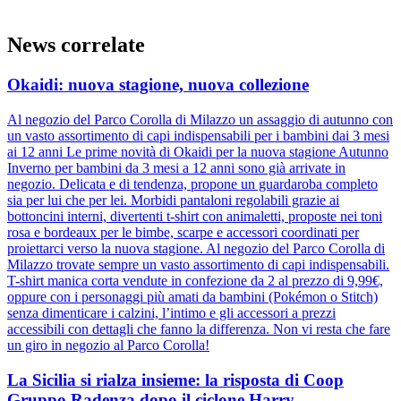
News correlate
Okaidi: nuova stagione, nuova collezione
Al negozio del Parco Corolla di Milazzo un assaggio di autunno con
un vasto assortimento di capi indispensabili per i bambini dai 3 mesi
ai 12 anni Le prime novità di Okaidi per la nuova stagione Autunno
Inverno per bambini da 3 mesi a 12 anni sono già arrivate in
negozio. Delicata e di tendenza, propone un guardaroba completo
sia per lui che per lei. Morbidi pantaloni regolabili grazie ai
bottoncini interni, divertenti t-shirt con animaletti, proposte nei toni
rosa e bordeaux per le bimbe, scarpe e accessori coordinati per
proiettarci verso la nuova stagione. Al negozio del Parco Corolla di
Milazzo trovate sempre un vasto assortimento di capi indispensabili.
T-shirt manica corta vendute in confezione da 2 al prezzo di 9,99€,
oppure con i personaggi più amati da bambini (Pokémon o Stitch)
senza dimenticare i calzini, l’intimo e gli accessori a prezzi
accessibili con dettagli che fanno la differenza. Non vi resta che fare
un giro in negozio al Parco Corolla!
La Sicilia si rialza insieme: la risposta di Coop
Gruppo Radenza dopo il ciclone Harry