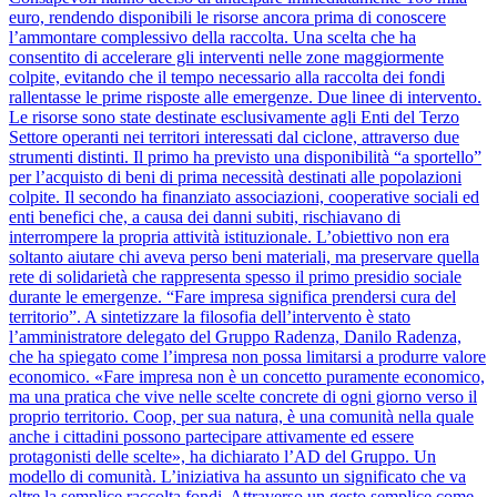
euro, rendendo disponibili le risorse ancora prima di conoscere
l’ammontare complessivo della raccolta. Una scelta che ha
consentito di accelerare gli interventi nelle zone maggiormente
colpite, evitando che il tempo necessario alla raccolta dei fondi
rallentasse le prime risposte alle emergenze. Due linee di intervento.
Le risorse sono state destinate esclusivamente agli Enti del Terzo
Settore operanti nei territori interessati dal ciclone, attraverso due
strumenti distinti. Il primo ha previsto una disponibilità “a sportello”
per l’acquisto di beni di prima necessità destinati alle popolazioni
colpite. Il secondo ha finanziato associazioni, cooperative sociali ed
enti benefici che, a causa dei danni subiti, rischiavano di
interrompere la propria attività istituzionale. L’obiettivo non era
soltanto aiutare chi aveva perso beni materiali, ma preservare quella
rete di solidarietà che rappresenta spesso il primo presidio sociale
durante le emergenze. “Fare impresa significa prendersi cura del
territorio”. A sintetizzare la filosofia dell’intervento è stato
l’amministratore delegato del Gruppo Radenza, Danilo Radenza,
che ha spiegato come l’impresa non possa limitarsi a produrre valore
economico. «Fare impresa non è un concetto puramente economico,
ma una pratica che vive nelle scelte concrete di ogni giorno verso il
proprio territorio. Coop, per sua natura, è una comunità nella quale
anche i cittadini possono partecipare attivamente ed essere
protagonisti delle scelte», ha dichiarato l’AD del Gruppo. Un
modello di comunità. L’iniziativa ha assunto un significato che va
oltre la semplice raccolta fondi. Attraverso un gesto semplice come