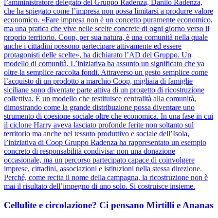
l’amministratore delegato del Gruppo Radenza, Danilo Radenza,
che ha spiegato come l’impresa non possa limitarsi a produrre valore
economico. «Fare impresa non è un concetto puramente economico,
ma una pratica che vive nelle scelte concrete di ogni giorno verso il
proprio territorio. Coop, per sua natura, è una comunità nella quale
anche i cittadini possono partecipare attivamente ed essere
protagonisti delle scelte», ha dichiarato l’AD del Gruppo. Un
modello di comunità. L’iniziativa ha assunto un significato che va
oltre la semplice raccolta fondi. Attraverso un gesto semplice come
l’acquisto di un prodotto a marchio Coop, migliaia di famiglie
siciliane sono diventate parte attiva di un progetto di ricostruzione
collettiva. È un modello che restituisce centralità alla comunità,
dimostrando come la grande distribuzione possa diventare uno
strumento di coesione sociale oltre che economica. In una fase in cui
il ciclone Harry aveva lasciato profonde ferite non soltanto sul
territorio ma anche nel tessuto produttivo e sociale dell’Isola,
l’iniziativa di Coop Gruppo Radenza ha rappresentato un esempio
concreto di responsabilità condivisa: non una donazione
occasionale, ma un percorso partecipato capace di coinvolgere
imprese, cittadini, associazioni e istituzioni nella stessa direzione.
Perché, come recita il nome della campagna, la ricostruzione non è
mai il risultato dell’impegno di uno solo. Si costruisce insieme.
Cellulite e circolazione? Ci pensano Mirtilli e Ananas