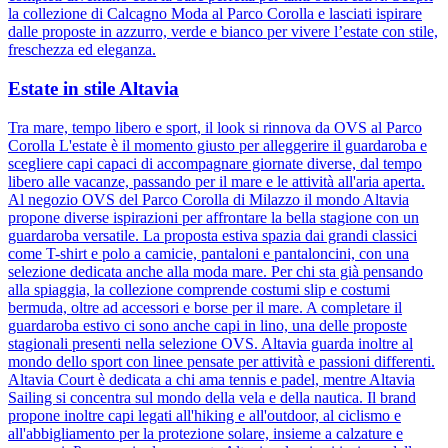
la collezione di Calcagno Moda al Parco Corolla e lasciati ispirare
dalle proposte in azzurro, verde e bianco per vivere l’estate con stile,
freschezza ed eleganza.
Estate in stile Altavia
Tra mare, tempo libero e sport, il look si rinnova da OVS al Parco
Corolla L'estate è il momento giusto per alleggerire il guardaroba e
scegliere capi capaci di accompagnare giornate diverse, dal tempo
libero alle vacanze, passando per il mare e le attività all'aria aperta.
Al negozio OVS del Parco Corolla di Milazzo il mondo Altavia
propone diverse ispirazioni per affrontare la bella stagione con un
guardaroba versatile. La proposta estiva spazia dai grandi classici
come T-shirt e polo a camicie, pantaloni e pantaloncini, con una
selezione dedicata anche alla moda mare. Per chi sta già pensando
alla spiaggia, la collezione comprende costumi slip e costumi
bermuda, oltre ad accessori e borse per il mare. A completare il
guardaroba estivo ci sono anche capi in lino, una delle proposte
stagionali presenti nella selezione OVS. Altavia guarda inoltre al
mondo dello sport con linee pensate per attività e passioni differenti.
Altavia Court è dedicata a chi ama tennis e padel, mentre Altavia
Sailing si concentra sul mondo della vela e della nautica. Il brand
propone inoltre capi legati all'hiking e all'outdoor, al ciclismo e
all'abbigliamento per la protezione solare, insieme a calzature e