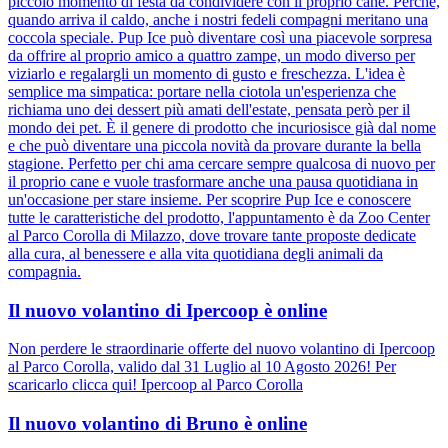
piccolo momento di festa da condividere con il proprio cane. Perché,
quando arriva il caldo, anche i nostri fedeli compagni meritano una
coccola speciale. Pup Ice può diventare così una piacevole sorpresa
da offrire al proprio amico a quattro zampe, un modo diverso per
viziarlo e regalargli un momento di gusto e freschezza. L'idea è
semplice ma simpatica: portare nella ciotola un'esperienza che
richiama uno dei dessert più amati dell'estate, pensata però per il
mondo dei pet. È il genere di prodotto che incuriosisce già dal nome
e che può diventare una piccola novità da provare durante la bella
stagione. Perfetto per chi ama cercare sempre qualcosa di nuovo per
il proprio cane e vuole trasformare anche una pausa quotidiana in
un'occasione per stare insieme. Per scoprire Pup Ice e conoscere
tutte le caratteristiche del prodotto, l'appuntamento è da Zoo Center
al Parco Corolla di Milazzo, dove trovare tante proposte dedicate
alla cura, al benessere e alla vita quotidiana degli animali da
compagnia.
Il nuovo volantino di Ipercoop è online
Non perdere le straordinarie offerte del nuovo volantino di Ipercoop
al Parco Corolla, valido dal 31 Luglio al 10 Agosto 2026! Per
scaricarlo clicca qui! Ipercoop al Parco Corolla
Il nuovo volantino di Bruno è online