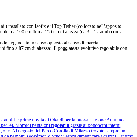
i ) installato con Isofix e il Top Tether (collocato nell’apposito
ambini da 100 cm fino a 150 cm di altezza (da 3 a 12 anni) con la
ando agganciato in senso opposto al senso di marcia.
ni fino a 87 cm di altezza). Il poggiatesta evolutivo regolabile con
 12 anni Le prime novità di Okaidi per la nuova stagione Autunno
r lei. Morbidi pantaloni regolabili grazie ai bottoncini interni,
stagione. Al negozio del Parco Corolla di Milazzo trovate sempre un
ti da bambini (Pokémon o Stitch) senza dimenticare i calzini, l’intimo