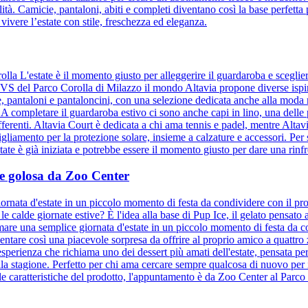
tà. Camicie, pantaloni, abiti e completi diventano così la base perfetta 
 vivere l’estate con stile, freschezza ed eleganza.
olla L'estate è il momento giusto per alleggerire il guardaroba e sceglie
 OVS del Parco Corolla di Milazzo il mondo Altavia propone diverse ispir
ie, pantaloni e pantaloncini, con una selezione dedicata anche alla moda
. A completare il guardaroba estivo ci sono anche capi in lino, una delle
ifferenti. Altavia Court è dedicata a chi ama tennis e padel, mentre Altav
bigliamento per la protezione solare, insieme a calzature e accessori. Per s
te è già iniziata e potrebbe essere il momento giusto per dare una rinfre
a e golosa da Zoo Center
ornata d'estate in un piccolo momento di festa da condividere con il pro
e calde giornate estive? È l'idea alla base di Pup Ice, il gelato pensat
mare una semplice giornata d'estate in un piccolo momento di festa da co
entare così una piacevole sorpresa da offrire al proprio amico a quattr
sperienza che richiama uno dei dessert più amati dell'estate, pensata per
la stagione. Perfetto per chi ama cercare sempre qualcosa di nuovo per 
le caratteristiche del prodotto, l'appuntamento è da Zoo Center al Parco 