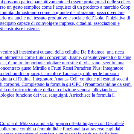
ini possono partecipare attivamente ed essere protagonisti delle scelte»,
verso un gesto semplice come l’acquisto di un prodotto a marchio Coop,
la comunità, dimostrando come la grande distribuzione possa diventare
rio ma anche nel tessuto produttivo e sociale dell’Isola, l’iniziativa di
cipato capace di coinvolgere imprese, cittadini, associazioni e
Si costruisce insieme.
venire gli inestetismi cutanei della cellulite Da Erbamea, una ricca
ori alimentari come fluidi concentrati, tisane, capsule vegetali o bustine
ia, è inoltre importante adottare uno stile di vita sano, seguire una
ncentrato gusto Mirtillo e Frutti Rossi Puradren Plus: Integratore
 dei liquidi corporei; Carciofo e Tarassaco, utili per le funzioni
iunta di Rutina. Integratore Ananas Cell: contiene gli estratti secchi
liquidi corporei. Completano la formula gli OPC (Proantocianidine da semi
lità del microcircolo e della circolazione venosa, alleviando la
ologica funzione dei vasi sanguigni. Arricchisce la formula il
Corolla di Milazzo amplia la propria offerta lingerie con Décolleté
 collezione combina femminilità e funzionalità attraverso capi dal