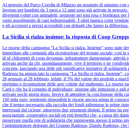
Al negozio del Parco Corolla di Milazzo un assaggio di autunno con un
Inverno per bambini da 3 mesi a 12 anni sono già arrivate in negozio. D
divertenti t-shirt con animaletti, proposte nei toni rosa e bordeaux pe
vasto assortimento di capi indispensabili. T-shirt manica corta vendut
e gli accessori a prezzi accessibili con dettagli che fanno la differenz
La Sicilia si rialza insieme: la risposta di Coop Gru
Le risorse della campagna “La Sicilia si rialza. Insieme” sono state dest
immediato alle comunità alla ricostruzione del tessuto sociale: così la s
di sé chilometri di costa devastata, infrastrutture danneggiate, attivit
arrivata anche da chi, quotidianamente, vive il territorio e ne condiv
concreta, lanciando una delle più significative iniziative di solidariet
Radenza ha annunciato la campagna “La Sicilia si rialza. Insieme”, coi
26 gennaio al 28 febbraio, infatti, il 5% del valore dei prodotti a marc
ripristino e ricostruzione delle aree colpite dal maltempo. Le risorse 
Card e che ha il compito di individuare, insieme alle istituzioni e agli e
arrivato pochi giorni dopo. Invece di attendere la conclusione dell
100 mila euro, rendendo disponibili le risorse ancora prima di conosce
che il tempo necessario alla raccolta dei fondi rallentasse le prime risp
interessati dal ciclone, attraverso due strumenti distinti. Il primo ha pr
associazioni, cooperative sociali ed enti benefici che, a causa dei danni
preservare quella rete di solidarietà che rappresenta spesso il primo pre
l’amministratore delegato del Gruppo Radenza, Danilo Radenza, che 