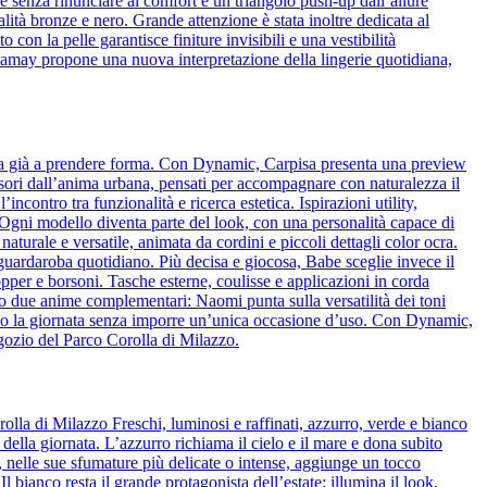
 senza rinunciare al comfort e un triangolo push-up dall’allure
alità bronze e nero. Grande attenzione è stata inoltre dedicata al
o con la pelle garantisce finiture invisibili e una vestibilità
amamay propone una nuova interpretazione della lingerie quotidiana,
cia già a prendere forma. Con Dynamic, Carpisa presenta una preview
essori dall’anima urbana, pensati per accompagnare con naturalezza il
ncontro tra funzionalità e ricerca estetica. Ispirazioni utility,
o. Ogni modello diventa parte del look, con una personalità capace di
naturale e versatile, animata da cordini e piccoli dettagli color ocra.
l guardaroba quotidiano. Più decisa e giocosa, Babe sceglie invece il
pper e borsoni. Tasche esterne, coulisse e applicazioni in corda
o due anime complementari: Naomi punta sulla versatilità dei toni
guono la giornata senza imporre un’unica occasione d’uso. Con Dynamic,
egozio del Parco Corolla di Milazzo.
olla di Milazzo Freschi, luminosi e raffinati, azzurro, verde e bianco
 della giornata. L’azzurro richiama il cielo e il mare e dona subito
de, nelle sue sfumature più delicate o intense, aggiunge un tocco
bianco resta il grande protagonista dell’estate: illumina il look,