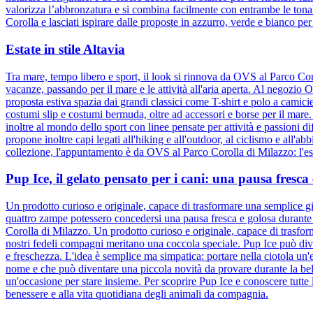
valorizza l’abbronzatura e si combina facilmente con entrambe le tonali
Corolla e lasciati ispirare dalle proposte in azzurro, verde e bianco per
Estate in stile Altavia
Tra mare, tempo libero e sport, il look si rinnova da OVS al Parco Cor
vacanze, passando per il mare e le attività all'aria aperta. Al negozio
proposta estiva spazia dai grandi classici come T-shirt e polo a camic
costumi slip e costumi bermuda, oltre ad accessori e borse per il mare
inoltre al mondo dello sport con linee pensate per attività e passioni d
propone inoltre capi legati all'hiking e all'outdoor, al ciclismo e all'ab
collezione, l'appuntamento è da OVS al Parco Corolla di Milazzo: l'esta
Pup Ice, il gelato pensato per i cani: una pausa fresc
Un prodotto curioso e originale, capace di trasformare una semplice gi
quattro zampe potessero concedersi una pausa fresca e golosa durante l
Corolla di Milazzo. Un prodotto curioso e originale, capace di trasfor
nostri fedeli compagni meritano una coccola speciale. Pup Ice può div
e freschezza. L'idea è semplice ma simpatica: portare nella ciotola un'e
nome e che può diventare una piccola novità da provare durante la bel
un'occasione per stare insieme. Per scoprire Pup Ice e conoscere tutte 
benessere e alla vita quotidiana degli animali da compagnia.