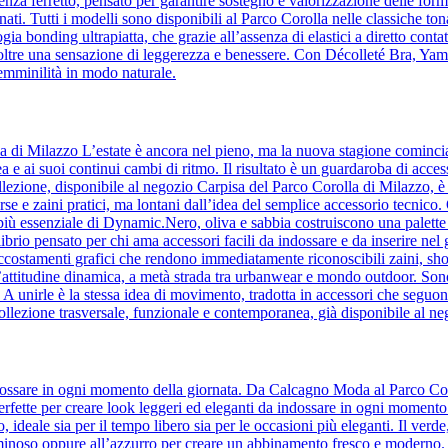
a ferretto, pensato per garantire sostegno e valorizzazione delle forme
ati. Tutti i modelli sono disponibili al Parco Corolla nelle classiche ton
ia bonding ultrapiatta, che grazie all’assenza di elastici a diretto contatt
o inoltre una sensazione di leggerezza e benessere. Con Décolleté Bra, Y
femminilità in modo naturale.
la di Milazzo L’estate è ancora nel pieno, ma la nuova stagione comin
a e ai suoi continui cambi di ritmo. Il risultato è un guardaroba di acc
lezione, disponibile al negozio Carpisa del Parco Corolla di Milazzo, è l’i
orse e zaini pratici, ma lontani dall’idea del semplice accessorio tecnic
to più essenziale di Dynamic.Nero, oliva e sabbia costruiscono una palette 
ilibrio pensato per chi ama accessori facili da indossare e da inserire ne
accostamenti grafici che rendono immediatamente riconoscibili zaini, sho
’attitudine dinamica, a metà strada tra urbanwear e mondo outdoor. Son
e. A unirle è la stessa idea di movimento, tradotta in accessori che se
ollezione trasversale, funzionale e contemporanea, già disponibile al n
 indossare in ogni momento della giornata. Da Calcagno Moda al Parco Cor
, perfette per creare look leggeri ed eleganti da indossare in ogni momento
to, ideale sia per il tempo libero sia per le occasioni più eleganti. Il ver
uminoso oppure all’azzurro per creare un abbinamento fresco e moderno. Il 