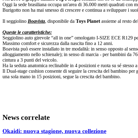
Oggi la sede brasiliana occupa un'area di 36.000 metri quadrati con mode
Burigotto non ha mai smesso di crescere e continua a sviluppare i suoi pr
Il seggiolino
Boavista
, disponibile da
Toys Planet
assieme al resto de
Queste le caratteristiche:
Seggiolino auto girevole “all in one” omologato I-SIZE ECE R129 pe
Massimo comfort e sicurezza dalla nascita fino a 12 anni.
Boavista può essere installato in tre modalità: in senso opposto al sens
alloggiamento nello schienale); in senso di marcia - per bambini da 76
cintura a 3 punti del veicolo.
Ha la seduta anatomica reclinabile in 4 posizioni e ruota su sé stesso
Il Dual-stage cushion consente di seguire la crescita del bambino per g
una sola mano in 15 posizioni, segue la crescita del bambino.
News correlate
Okaidi: nuova stagione, nuova collezione