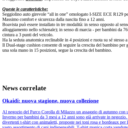
Queste le caratteristiche:
Seggiolino auto girevole “all in one” omologato I-SIZE ECE R129 pe
Massimo comfort e sicurezza dalla nascita fino a 12 anni.
Boavista può essere installato in tre modalità: in senso opposto al sens
alloggiamento nello schienale); in senso di marcia - per bambini da 76
cintura a 3 punti del veicolo.
Ha la seduta anatomica reclinabile in 4 posizioni e ruota su sé stesso
Il Dual-stage cushion consente di seguire la crescita del bambino per g
una sola mano in 15 posizioni, segue la crescita del bambino.
News correlate
Okaidi: nuova stagione, nuova collezione
Al negozio del Parco Corolla di Milazzo un assaggio di autunno con un
Inverno per bambini da 3 mesi a 12 anni sono già arrivate in negozio. D
divertenti t-shirt con animaletti, proposte nei toni rosa e bordeaux pe
vasto assortimento di capi indispensabili. T-shirt manica corta vendut