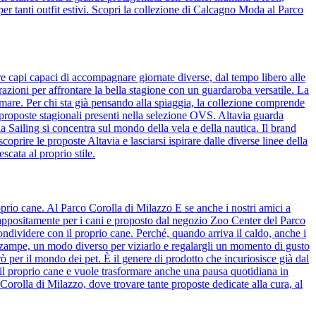
per tanti outfit estivi. Scopri la collezione di Calcagno Moda al Parco
re capi capaci di accompagnare giornate diverse, dal tempo libero alle
azioni per affrontare la bella stagione con un guardaroba versatile. La
 mare. Per chi sta già pensando alla spiaggia, la collezione comprende
 proposte stagionali presenti nella selezione OVS. Altavia guarda
ia Sailing si concentra sul mondo della vela e della nautica. Il brand
coprire le proposte Altavia e lasciarsi ispirare dalle diverse linee della
scata al proprio stile.
prio cane. Al Parco Corolla di Milazzo E se anche i nostri amici a
o appositamente per i cani e proposto dal negozio Zoo Center del Parco
ndividere con il proprio cane. Perché, quando arriva il caldo, anche i
o zampe, un modo diverso per viziarlo e regalargli un momento di gusto
ò per il mondo dei pet. È il genere di prodotto che incuriosisce già dal
il proprio cane e vuole trasformare anche una pausa quotidiana in
Corolla di Milazzo, dove trovare tante proposte dedicate alla cura, al