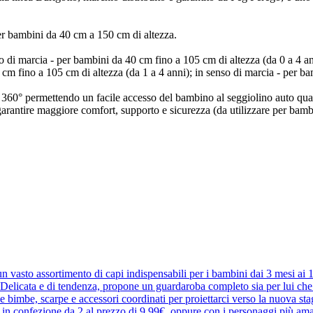
r bambini da 40 cm a 150 cm di altezza.
o di marcia - per bambini da 40 cm fino a 105 cm di altezza (da 0 a 4 ann
 cm fino a 105 cm di altezza (da 1 a 4 anni); in senso di marcia - per b
 a 360° permettendo un facile accesso del bambino al seggiolino auto qu
arantire maggiore comfort, supporto e sicurezza (da utilizzare per bambi
 vasto assortimento di capi indispensabili per i bambini dai 3 mesi ai
elicata e di tendenza, propone un guardaroba completo sia per lui che pe
r le bimbe, scarpe e accessori coordinati per proiettarci verso la nuova 
e in confezione da 2 al prezzo di 9,99€, oppure con i personaggi più ama