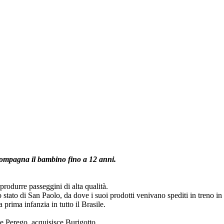
ccompagna il bambino fino a 12 anni.
produrre passeggini di alta qualità.
lo stato di San Paolo, da dove i suoi prodotti venivano spediti in treno in 
rima infanzia in tutto il Brasile.
e Perego, acquisisce Burigotto.