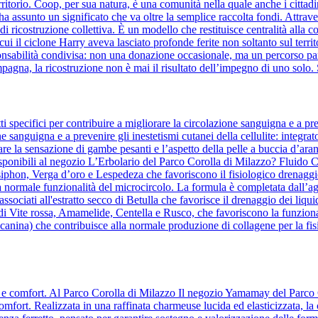
erritorio. Coop, per sua natura, è una comunità nella quale anche i cittad
a assunto un significato che va oltre la semplice raccolta fondi. Attra
o di ricostruzione collettiva. È un modello che restituisce centralità al
i il ciclone Harry aveva lasciato profonde ferite non soltanto sul territo
bilità condivisa: non una donazione occasionale, ma un percorso parte
mpagna, la ricostruzione non è mai il risultato dell’impegno di uno solo. 
 specifici per contribuire a migliorare la circolazione sanguigna e a pre
ne sanguigna e a prevenire gli inestetismi cutanei della cellulite: integrat
re la sensazione di gambe pesanti e l’aspetto della pelle a buccia d’aranc
ponibili al negozio L’Erbolario del Parco Corolla di Milazzo? Fluido Co
osiphon, Verga d’oro e Lespedeza che favoriscono il fisiologico drenaggio
a normale funzionalità del microcircolo. La formula è completata dall’agg
te, associati all'estratto secco di Betulla che favorisce il drenaggio dei 
 di Vite rossa, Amamelide, Centella e Rusco, che favoriscono la funziona
anina) che contribuisce alla normale produzione di collagene per la fisi
za e comfort. Al Parco Corolla di Milazzo Il negozio Yamamay del Parco 
comfort. Realizzata in una raffinata charmeuse lucida ed elasticizzata, la