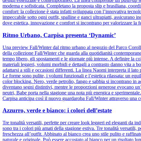
design essenziale e contemporaneo. La linea comprende un push-up senz
moderna e sofisticata. Completano la proposta slip e brasiliana, coordin
comfort: la collezione è stata infatti sviluppata con l’innovativa tecnolog
impeccabile sotto ogni outfit, spalline e ganci ultrapiatti, assicuran
dove estetica, innovazione e comfort si incontrano per valorizzare la 
Ritmo Urbano, Carpisa presenta ‘Dynamic’
Una preview Fall/Winter dal ritmo urbano al negozio del Parco Corol
della collezione Fall/Winter che guarda alla quotidianità contemporane
tempo libero, gli spostamenti e le giornate più intense. A definire la col
materiali leggeri, volumi morbidi e dettagli a contrasto danno vita a b
adattarsi a stili e occasioni differenti. La linea Naomi interpreta il la
Le forme sono pulite, i volumi funzionali e l’estetica rilassata: un equ
color blocking. Nero, verde petrolio, fango e sabbia si incontrano in 
diventano segni distintivi, mentre le proporzioni generose evocano un
neutri, Babe porta nella stagione una nota più energica e sperimental
Carpisa anticipa così il nuovo guardaroba Fall/Winter attraverso una c
Azzurro, verde e bianco: i colori dell’estate
Tre tonalità versatili, perfette per creare look leggeri ed eleganti da
sono tra i colori più amati della stagione estiva. Tre tonalità versatili
freschezza all’outfit. Abbinato al bianco crea uno stile pulito e raffina
naturale e originale. Può essere accostato al bianco per un risultato l