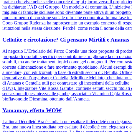
pratica che vive nelle scelte concrete di ogni giorno verso il proprio t
ha dichiarato l’AD del Gruppo. Un modello di comunità. L’iniziativa h
migliaia di famiglie siciliane sono diventate parte attiva di un progett
uno strumento di coesione sociale oltre che economica. In una fase in cu
Coop Gruppo Radenza ha rappresentato un esempio concreto di responsa
istituzioni nella stessa direzione. Perché, come recita il nome della ca
Cellulite e circolazione? Ci pensano Mirtilli e Ananas
Al negozio L’Erbolario del Parco Corolla una ricca proposta di prodotti
proposta di prodotti specifici per contribuire a migliorare la circolazio
solubili, ma anche trattamenti topici come gel o unguenti. Per contrasta
corretta alimentazione e fare movimento quotidiano. Alcuni esempi dis
alimentare, con edulcoranti, a base di estratti secchi di: Betulla, Orth
depurative dell’organismo; Centella, Mirtillo e Meliloto, che aiutano l
di Ananas e Centella utili per contrastare gli inestetismi della celluli
d'Uva). Integratore Vite Rossa Gambe: contiene estratti secchi titolati
sensazione di pesantezza alle gambe, associati a Vitamina C (da Rosa c
bioflavonoide Diosmina, ottenuto dall’Arancia.
Yamamay, effetto WOW
La linea Décolleté Bra è studiata per esaltare il décolleté con elegan
Bra, una nuova linea studiata per esaltare il décolleté con eleganza e 