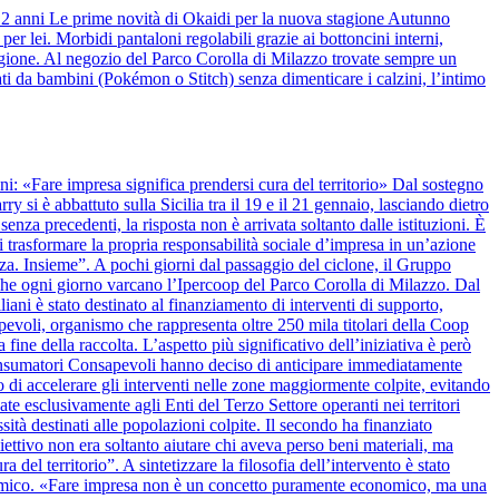
 12 anni Le prime novità di Okaidi per la nuova stagione Autunno
r lei. Morbidi pantaloni regolabili grazie ai bottoncini interni,
stagione. Al negozio del Parco Corolla di Milazzo trovate sempre un
ti da bambini (Pokémon o Stitch) senza dimenticare i calzini, l’intimo
anni: «Fare impresa significa prendersi cura del territorio» Dal sostegno
y si è abbattuto sulla Sicilia tra il 19 e il 21 gennaio, lasciando dietro
nza precedenti, la risposta non è arrivata soltanto dalle istituzioni. È
 trasformare la propria responsabilità sociale d’impresa in un’azione
alza. Insieme”. A pochi giorni dal passaggio del ciclone, il Gruppo
 che ogni giorno varcano l’Ipercoop del Parco Corolla di Milazzo. Dal
iani è stato destinato al finanziamento di interventi di supporto,
apevoli, organismo che rappresenta oltre 250 mila titolari della Coop
 fine della raccolta. L’aspetto più significativo dell’iniziativa è però
onsumatori Consapevoli hanno deciso di anticipare immediatamente
 di accelerare gli interventi nelle zone maggiormente colpite, evitando
ate esclusivamente agli Enti del Terzo Settore operanti nei territori
ssità destinati alle popolazioni colpite. Il secondo ha finanziato
biettivo non era soltanto aiutare chi aveva perso beni materiali, ma
del territorio”. A sintetizzare la filosofia dell’intervento è stato
nomico. «Fare impresa non è un concetto puramente economico, ma una