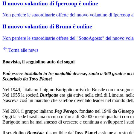
Il nuovo volantino di Ipercoop è online
Non perdere le straordinarie offerte del nuovo volantino di Ipercoop a
Il nuovo volantino di Bruno è online
Non perdere le straordinarie offerte del "SottoAgosto" del nuovo volan
Torna alle news
Boavista, il seggiolino auto dei sogni
Può essere installato in tre modalità diverse, ruota a 360 gradi e a
Scopritelo da Toys Planet
Nel 1949, l'italiano Luigino Burigotto arrivò in Brasile con un sogno: 
Nel 1955 la società
Burigotto
era già attiva nella città di Limeira, nel
Nasceva così un marchio che sarebbe diventato leader nel mondo della p
Nel 2001 il gruppo italiano
Peg Perego
, fondato nel 1949 da Giusepp
Oggi la sede brasiliana occupa un'area di 36.000 metri quadrati con mode
Burigotto non ha mai smesso di crescere e continua a sviluppare i suoi pr
Il seggiolino
Boavista
, disponibile da
Toys Planet
assieme al resto de