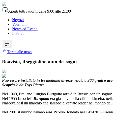
Aperti tutti i giorni dalle 9:00 alle 21:00
Negozi
Volantini
News ed Eventi
Il Parco
Torna alle news
Boavista, il seggiolino auto dei sogni
Può essere installato in tre modalità diverse, ruota a 360 gradi e a
Scopritelo da Toys Planet
Nel 1949, l'italiano Luigino Burigotto arrivò in Brasile con un sogno: 
Nel 1955 la società
Burigotto
era già attiva nella città di Limeira, nel
Nasceva così un marchio che sarebbe diventato leader nel mondo della p
Nel 2001 il gruppo italiano
Peg Perego
, fondato nel 1949 da Giusepp