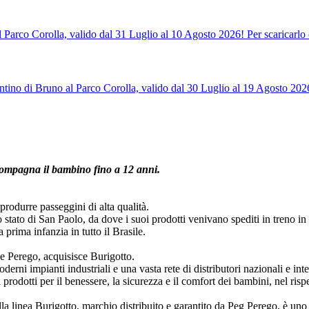
l Parco Corolla, valido dal 31 Luglio al 10 Agosto 2026! Per scaricarlo 
tino di Bruno al Parco Corolla, valido dal 30 Luglio al 19 Agosto 2026!
ccompagna il bambino fino a 12 anni.
produrre passeggini di alta qualità.
lo stato di San Paolo, da dove i suoi prodotti venivano spediti in treno in 
rima infanzia in tutto il Brasile.
e Perego, acquisisce Burigotto.
rni impianti industriali e una vasta rete di distributori nazionali e inte
odotti per il benessere, la sicurezza e il comfort dei bambini, nel rispet
lla linea Burigotto, marchio distribuito e garantito da Peg Perego, è uno 