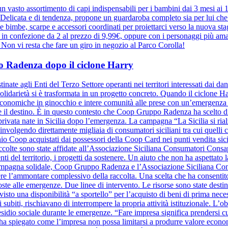
 vasto assortimento di capi indispensabili per i bambini dai 3 mesi ai
elicata e di tendenza, propone un guardaroba completo sia per lui che pe
r le bimbe, scarpe e accessori coordinati per proiettarci verso la nuova 
e in confezione da 2 al prezzo di 9,99€, oppure con i personaggi più ama
a. Non vi resta che fare un giro in negozio al Parco Corolla!
ppo Radenza dopo il ciclone Harry
inate agli Enti del Terzo Settore operanti nei territori interessati dai d
olidarietà si è trasformata in un progetto concreto. Quando il ciclone Harr
à economiche in ginocchio e intere comunità alle prese con un’emergenza se
ide il destino. È in questo contesto che Coop Gruppo Radenza ha scelto di
à privata nate in Sicilia dopo l’emergenza. La campagna “La Sicilia si ri
nvolgendo direttamente migliaia di consumatori siciliani tra cui quelli
hio Coop acquistati dai possessori della Coop Card nei punti vendita sicil
raccolte sono state affidate all’Associazione Siciliana Consumatori Cons
nti del territorio, i progetti da sostenere. Un aiuto che non ha aspettato la
a campagna solidale, Coop Gruppo Radenza e l’Associazione Siciliana C
re l’ammontare complessivo della raccolta. Una scelta che ha consentito
oste alle emergenze. Due linee di intervento. Le risorse sono state destin
evisto una disponibilità “a sportello” per l’acquisto di beni di prima nece
 subiti, rischiavano di interrompere la propria attività istituzionale. L’o
sidio sociale durante le emergenze. “Fare impresa significa prendersi cura 
ha spiegato come l’impresa non possa limitarsi a produrre valore eco