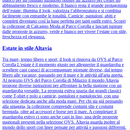
bianco per un risultato luminoso oppure all’azzurro per creare un
abbinamento fresco e moderno. Il bianco resta il grande protagonista
dell’estate: illumina il look, valorizza l’abbronzatura e si combina
facilmente con entrambe le tonalità. Camicie, pantaloni, abiti e
completi diventano così la base perfetta per tanti outfit estivi. Scopri
la collezione di Calcagno Moda al Parco Corolla e lasciati ispirare
dalle proposte in azzurro, verde e bianco per vivere l’estate con stile,
freschezza ed eleganza.
Estate in stile Altavia
Tra mare, tempo libero e sport, il look si rinnova da OVS al Parco
Corolla L'estate è il momento giusto per alleggerire il guardaroba e
scegliere capi capaci di accompagnare giornate diverse, dal tempo
libero alle vacanze, passando per il mare e le attività all'aria aperta.
Al negozio OVS del Parco Corolla di Milazzo il mondo Altavia
propone diverse ispirazioni per affrontare la bella stagione con un
guardaroba versatile. La proposta estiva spazia dai grandi classici
come T-shirt e polo a camicie, pantaloni e pantaloncini, con una
selezione dedicata anche alla moda mare. Per chi sta già pensando
alla spiaggia, la collezione comprende costumi slip e costumi
bermuda, oltre ad accessori e borse per il mare. A completare il
guardaroba estivo ci sono anche capi in lino, una delle proposte
stagionali presenti nella selezione OVS. Altavia guarda inoltre al
mondo dello sport con linee pensate per attività e passioni differenti.