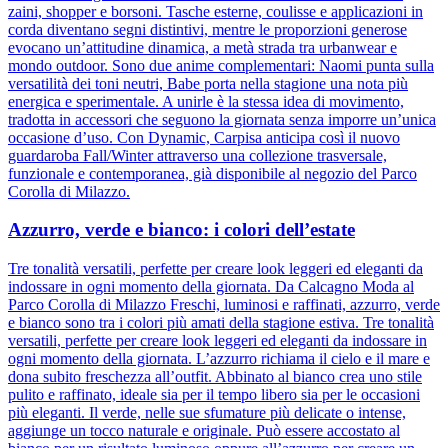
zaini, shopper e borsoni. Tasche esterne, coulisse e applicazioni in
corda diventano segni distintivi, mentre le proporzioni generose
evocano un’attitudine dinamica, a metà strada tra urbanwear e
mondo outdoor. Sono due anime complementari: Naomi punta sulla
versatilità dei toni neutri, Babe porta nella stagione una nota più
energica e sperimentale. A unirle è la stessa idea di movimento,
tradotta in accessori che seguono la giornata senza imporre un’unica
occasione d’uso. Con Dynamic, Carpisa anticipa così il nuovo
guardaroba Fall/Winter attraverso una collezione trasversale,
funzionale e contemporanea, già disponibile al negozio del Parco
Corolla di Milazzo.
Azzurro, verde e bianco: i colori dell’estate
Tre tonalità versatili, perfette per creare look leggeri ed eleganti da
indossare in ogni momento della giornata. Da Calcagno Moda al
Parco Corolla di Milazzo Freschi, luminosi e raffinati, azzurro, verde
e bianco sono tra i colori più amati della stagione estiva. Tre tonalità
versatili, perfette per creare look leggeri ed eleganti da indossare in
ogni momento della giornata. L’azzurro richiama il cielo e il mare e
dona subito freschezza all’outfit. Abbinato al bianco crea uno stile
pulito e raffinato, ideale sia per il tempo libero sia per le occasioni
più eleganti. Il verde, nelle sue sfumature più delicate o intense,
aggiunge un tocco naturale e originale. Può essere accostato al