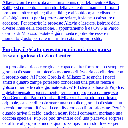
Altavia Court è dedicata a chi ama tennis e padel, mentre Altavia
Sailing si concentra sul mondo della vela e della nautica. Il brand
propone inoltre capi legati all'hiking e all'outdoor, al ciclismo e
all'abbigliamento per la protezione solare, insieme a calzature e
accessori. Per scoprire le proposte Altavia e lasciarsi ispirare dalle
diverse linee della collezione, l'appuntamento è da OVS al Parco
Corolla di Milazzo: l'estate è già iniziata e potrebbe essere il
momento giusto per dare una rinfrescata al proprio stile.
Pup Ice, il gelato pensato per i cani: una pausa
fresca e golosa da Zoo Center
Un prodotto curioso e originale, capace di trasformare una semplice
giornata d'estate in un piccolo momento di festa da condividere con
il proprio cane. Al Parco Corolla di Milazzo E se anche i nostri
amici a quattro zampe potessero concedersi una pausa fresca e
golosa durante le calde giornate estive? È l'idea alla base di Pup Ice,
il gelato pensato appositamente per i cani e proposto dal negozio
Zoo Center del Parco Corolla di Milazzo. Un prodotto curioso e
originale, capace di trasformare una semplice giornata d'estate in un
piccolo momento di festa da condividere con il proprio cane. Perché,
quando arriva il caldo, anche i nostri fedeli compagni meritano una
coccola speciale. Pup Ice può diventare così una piacevole sorpresa
da offrire al proprio amico a quattro zampe, un modo diverso per