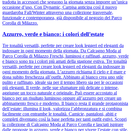
tradotta in accessori che seguono la giornata senza imporre un’unica
occasione d’uso. Con Dynamic, Carpisa anticipa così il nuovo
guardaroba Fall/Winter attraverso una collezione trasversale,
funzionale e contemporanea, già disponibile al negozio del Parco
Corolla di Milazzo.
Azzurro, verde e bianco: i colori dell’estate
Tre tonalità versatili, perfette per creare look leggeri ed eleganti da
indossare in ogni momento della giornata. Da Calcagno Moda al
Parco Corolla di Milazzo Freschi, luminosi e raffinati, azzurro, verde
e bianco sono tra i colori più amati della stagione estiva. Tre tonalità
versatili, perfette per creare look leggeri ed eleganti da indossare in
ogni momento della giornata. L’azzurro richiama il cielo e il mare e
dona subito freschezza all’outfit. Abbinato al bianco crea uno stile
pulito e raffinato, ideale sia per il tempo libero sia per le occasioni
più eleganti. Il verde, nelle sue sfumature più delicate o intense,
aggiunge un tocco naturale e originale. Può essere accostato al
bianco per un risultato luminoso oppure all’azzurro per creare un
abbinamento fresco e moderno. Il bianco resta il grande protagonista
dell’estate: illumina il look, valorizza l’abbronzatura e si combina
facilmente con entrambe le tonalità. Camicie, pantaloni, abiti e
completi diventano così la base perfetta per tanti outfit estivi. Scopri
la collezione di Calcagno Moda al Parco Corolla e lasciati ispirare
dalle proposte in azzurro, verde e bianco per vivere l’estate con stile,