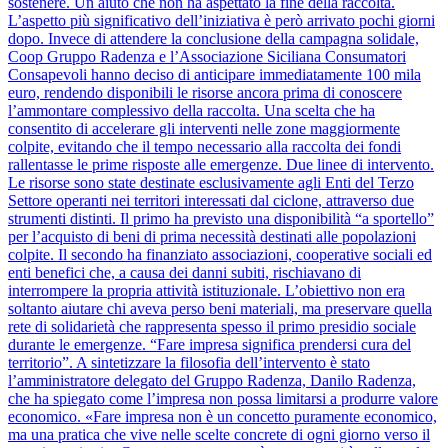
sostenere. Un aiuto che non ha aspettato la fine della raccolta.
L’aspetto più significativo dell’iniziativa è però arrivato pochi giorni
dopo. Invece di attendere la conclusione della campagna solidale,
Coop Gruppo Radenza e l’Associazione Siciliana Consumatori
Consapevoli hanno deciso di anticipare immediatamente 100 mila
euro, rendendo disponibili le risorse ancora prima di conoscere
l’ammontare complessivo della raccolta. Una scelta che ha
consentito di accelerare gli interventi nelle zone maggiormente
colpite, evitando che il tempo necessario alla raccolta dei fondi
rallentasse le prime risposte alle emergenze. Due linee di intervento.
Le risorse sono state destinate esclusivamente agli Enti del Terzo
Settore operanti nei territori interessati dal ciclone, attraverso due
strumenti distinti. Il primo ha previsto una disponibilità “a sportello”
per l’acquisto di beni di prima necessità destinati alle popolazioni
colpite. Il secondo ha finanziato associazioni, cooperative sociali ed
enti benefici che, a causa dei danni subiti, rischiavano di
interrompere la propria attività istituzionale. L’obiettivo non era
soltanto aiutare chi aveva perso beni materiali, ma preservare quella
rete di solidarietà che rappresenta spesso il primo presidio sociale
durante le emergenze. “Fare impresa significa prendersi cura del
territorio”. A sintetizzare la filosofia dell’intervento è stato
l’amministratore delegato del Gruppo Radenza, Danilo Radenza,
che ha spiegato come l’impresa non possa limitarsi a produrre valore
economico. «Fare impresa non è un concetto puramente economico,
ma una pratica che vive nelle scelte concrete di ogni giorno verso il