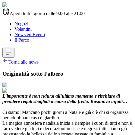
Aperti tutti i giorni dalle 9:00 alle 21:00
Negozi
Volantini
News ed Eventi
Il Parco
Torna alle news
Originalità sotto l’albero
L’importante è non ridursi all’ultimo momento e rischiare di
prendere regali sbagliati a causa della fretta. Kasanova infatti…
Ci siamo! Mancano pochi giorni a Natale e già c’è chi si organizza
per addobbare casa e giardino.
La magica atmosfera natalizia inizia a riempire i cuori di tutti e non è
raro vedere già luci e decorazioni in case e negozi: tutti stiamo già
pregustando la bellezza delle giornate passate in famiglia a