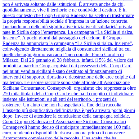
non è arrivata soltanto dalle istituzioni. È arrivata anche da chi,
quotidianamente, vive il territorio e ne condivide il destino. È in
questo contesto che Coop Gruppo Radenza ha scelto di trasformare
la propria responsabilità sociale d’impresa in un’azione concreta,
lanciando una delle più significative iniziative di solidarietà privata
nate in Sicilia dopo l’emergenza. La campagna “La Sicilia si rialza.
Insieme”. A pochi giorni dal passaggio del ciclone, il Gruppo
Radenza ha annunciato la campagna “La Sicilia si rialza. Insieme”,
coinvolgendo direttamente migliaia di consumatori siciliani tra cui
quelli che ogni giorno varcano l’Ipercoop del Parco Corolla di
Milazzo. Dal 26 gennaio al 28 febbraio, infatti, il 5% del valore dei
prodotti a marchio Coop acquistati dai possessori della Coop Card
nei punti vendita siciliani è stato destinato al finanziamento di
interventi di supporto, ripristino e ricostruzione delle aree colpite dal
maltempo. Le risorse raccolte sono state affidate all’Associazione
Siciliana Consumatori Consapevoli, organismo che rappresenta oltre
250 mila titolari della Coop Card e che ha il compito di individuare,
insieme alle istituzioni e agli enti del territorio, i progetti da
sostenere. Un aiuto che non ha aspettato la fine della raccolta.
L’aspetto più significativo dell’iniziativa è però arrivato pochi giorni
dopo. Invece di attendere la conclusione della campagna solidale,
Coop Gruppo Radenza e l’Associazione Siciliana Consumatori
Consapevoli hanno deciso di anticipare immediatamente 100 mila
euro, rendendo disponibili le risorse ancora prima di conoscere
l’ammontare complessivo della raccolta. Una scelta che ha