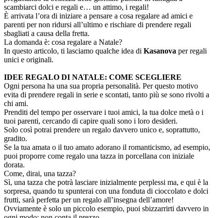
scambiarci dolci e regali e… un attimo, i regali!
È arrivata l’ora di iniziare a pensare a cosa regalare ad amici e
parenti per non ridursi all’ultimo e rischiare di prendere regali
sbagliati a causa della fretta.
La domanda è: cosa regalare a Natale?
In questo articolo, ti lasciamo qualche idea di
Kasanova
per regali
unici e originali.
IDEE REGALO DI NATALE: COME SCEGLIERE
Ogni persona ha una sua propria personalità. Per questo motivo
evita di prendere regali in serie e scontati, tanto più se sono rivolti a
chi ami.
Prenditi del tempo per osservare i tuoi amici, la tua dolce metà o i
tuoi parenti, cercando di capire quali sono i loro desideri.
Solo così potrai prendere un regalo davvero unico e, soprattutto,
gradito.
Se la tua amata o il tuo amato adorano il romanticismo, ad esempio,
puoi proporre come regalo una tazza in porcellana con iniziale
dorata.
Come, dirai, una tazza?
Sì, una tazza che potrà lasciare inizialmente perplessi ma, e qui è la
sorpresa, quando tu spunterai con una fonduta di cioccolato e dolci
frutti, sarà perfetta per un regalo all’insegna dell’amore!
Ovviamente è solo un piccolo esempio, puoi sbizzarrirti davvero in
ogni modo: non conta il prezzo.