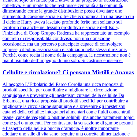
collettiva. È un modello che restituisce centralità alla comunità,
dimostrando come la grande distribuzione possa diventare uno
strumento di coesione sociale oltre che economica. In una fase in cui
il ciclone Harry aveva lasciato profonde ferite non soltanto sul
territorio ma anche nel tessuto produttivo e sociale dell’Isola,
l’iniziativa di Coop Gruppo Radenza ha rappresentato un esempio
concreto di responsabilità condivisa: non una donazione
occasionale, ma un percorso partecipato capace di coinvolgere
imprese, cittadini, associazioni e istituzioni nella stessa direzione.
Perché, come recita il nome della campagna, la ricostruzione non è
mai il risultato dell’impegno di uno solo. Si costruisce insieme.
Cellulite e circolazione? Ci pensano Mirtilli e Ananas
Al negozio L’Erbolario del Parco Corolla una ricca proposta di
prodotti specifici per contribuire a migliorare la circolazione
sanguigna e a prevenire gli inestetismi cutanei della cellulite Da
Erbamea, una ricca proposta di prodotti specifici per contribuire a
migliorare la circolazione sanguigna e a prevenire gli inestetismi
cutanei della cellulite: integratori alimentari come fluidi concentrati,
tisane, capsule vegetali o bustine solubili, ma anche trattamenti topici
come gel o unguenti. Per contrastare la sensazione di gambe pesanti
e l’aspetto della pelle a buccia d’arancia, è inoltre importante
adottare uno stile di vita sano, seguire una corretta alimentazione e