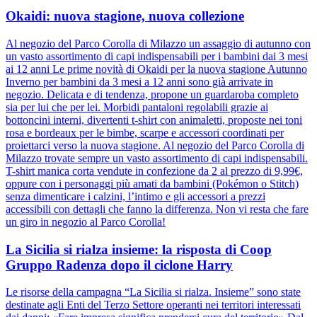
Okaidi: nuova stagione, nuova collezione
Al negozio del Parco Corolla di Milazzo un assaggio di autunno con
un vasto assortimento di capi indispensabili per i bambini dai 3 mesi
ai 12 anni Le prime novità di Okaidi per la nuova stagione Autunno
Inverno per bambini da 3 mesi a 12 anni sono già arrivate in
negozio. Delicata e di tendenza, propone un guardaroba completo
sia per lui che per lei. Morbidi pantaloni regolabili grazie ai
bottoncini interni, divertenti t-shirt con animaletti, proposte nei toni
rosa e bordeaux per le bimbe, scarpe e accessori coordinati per
proiettarci verso la nuova stagione. Al negozio del Parco Corolla di
Milazzo trovate sempre un vasto assortimento di capi indispensabili.
T-shirt manica corta vendute in confezione da 2 al prezzo di 9,99€,
oppure con i personaggi più amati da bambini (Pokémon o Stitch)
senza dimenticare i calzini, l’intimo e gli accessori a prezzi
accessibili con dettagli che fanno la differenza. Non vi resta che fare
un giro in negozio al Parco Corolla!
La Sicilia si rialza insieme: la risposta di Coop
Gruppo Radenza dopo il ciclone Harry
Le risorse della campagna “La Sicilia si rialza. Insieme” sono state
destinate agli Enti del Terzo Settore operanti nei territori interessati