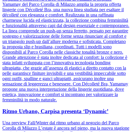
Yamamay del Parco Corolla di Milazzo amplia la propria offerta
lingerie con Décolleté Bra, una nuova linea studiata per esaltare il
décolleté con eleganza e comfort. Realizzata in una raffinata
charmeuse lucida ed elasticizzata, la collezione combina femminilità
e funzionalità attraverso capi dal design essenziale e contemporaneo.
La linea comprende un push-up senza ferretto, pensato per garantire
sostegno e valorizzazione delle forme senza rinunciare al comfort e
un triangolo push-up dall’allure moderna e sofisticata. Completano
la proposta slip e brasiliana, coordinati. Tutti i modelli sono
disponibili al Parco Corolla nelle classiche tonalità bronze e nero.
Grande attenzione è stata inoltre dedicata al comfort: la collezione è
stata infatti sviluppata con l’innovativa tecnologia bonding
ultrapiatta, che grazie all’assenza di elastici a diretto contatto con la
pelle garantisce finiture invisibili e una vestibilità impeccabile sotto
ogni outfit, spalline e ganci ultrapiatti, assicurano inoltre una
sensazione di leggerezza e benessere. Con Décolleté Bra, Yamamay
propone una nuova interpretazione della lingerie quotidiana, dove
estetica, innovazione e comfort si incontrano per valorizzare la
femminilità in modo naturale.
Ritmo Urbano, Carpisa presenta ‘Dynamic’
Una preview Fall/Winter dal ritmo urbano al negozio del Parco
Corolla di Milazzo L’estate è ancora nel pieno, ma la nuova stagione