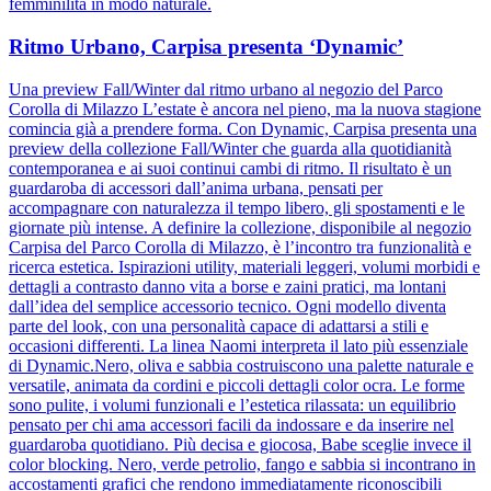
femminilità in modo naturale.
Ritmo Urbano, Carpisa presenta ‘Dynamic’
Una preview Fall/Winter dal ritmo urbano al negozio del Parco
Corolla di Milazzo L’estate è ancora nel pieno, ma la nuova stagione
comincia già a prendere forma. Con Dynamic, Carpisa presenta una
preview della collezione Fall/Winter che guarda alla quotidianità
contemporanea e ai suoi continui cambi di ritmo. Il risultato è un
guardaroba di accessori dall’anima urbana, pensati per
accompagnare con naturalezza il tempo libero, gli spostamenti e le
giornate più intense. A definire la collezione, disponibile al negozio
Carpisa del Parco Corolla di Milazzo, è l’incontro tra funzionalità e
ricerca estetica. Ispirazioni utility, materiali leggeri, volumi morbidi e
dettagli a contrasto danno vita a borse e zaini pratici, ma lontani
dall’idea del semplice accessorio tecnico. Ogni modello diventa
parte del look, con una personalità capace di adattarsi a stili e
occasioni differenti. La linea Naomi interpreta il lato più essenziale
di Dynamic.Nero, oliva e sabbia costruiscono una palette naturale e
versatile, animata da cordini e piccoli dettagli color ocra. Le forme
sono pulite, i volumi funzionali e l’estetica rilassata: un equilibrio
pensato per chi ama accessori facili da indossare e da inserire nel
guardaroba quotidiano. Più decisa e giocosa, Babe sceglie invece il
color blocking. Nero, verde petrolio, fango e sabbia si incontrano in
accostamenti grafici che rendono immediatamente riconoscibili