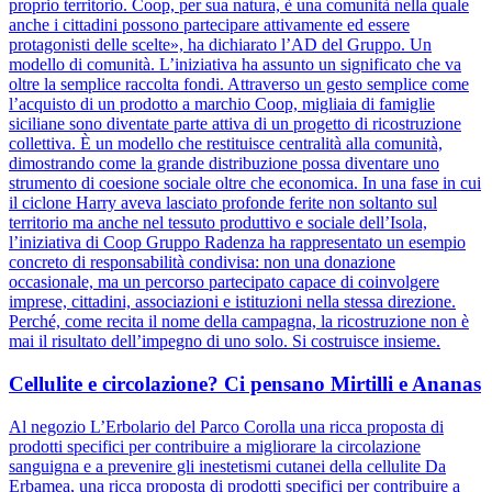
proprio territorio. Coop, per sua natura, è una comunità nella quale
anche i cittadini possono partecipare attivamente ed essere
protagonisti delle scelte», ha dichiarato l’AD del Gruppo. Un
modello di comunità. L’iniziativa ha assunto un significato che va
oltre la semplice raccolta fondi. Attraverso un gesto semplice come
l’acquisto di un prodotto a marchio Coop, migliaia di famiglie
siciliane sono diventate parte attiva di un progetto di ricostruzione
collettiva. È un modello che restituisce centralità alla comunità,
dimostrando come la grande distribuzione possa diventare uno
strumento di coesione sociale oltre che economica. In una fase in cui
il ciclone Harry aveva lasciato profonde ferite non soltanto sul
territorio ma anche nel tessuto produttivo e sociale dell’Isola,
l’iniziativa di Coop Gruppo Radenza ha rappresentato un esempio
concreto di responsabilità condivisa: non una donazione
occasionale, ma un percorso partecipato capace di coinvolgere
imprese, cittadini, associazioni e istituzioni nella stessa direzione.
Perché, come recita il nome della campagna, la ricostruzione non è
mai il risultato dell’impegno di uno solo. Si costruisce insieme.
Cellulite e circolazione? Ci pensano Mirtilli e Ananas
Al negozio L’Erbolario del Parco Corolla una ricca proposta di
prodotti specifici per contribuire a migliorare la circolazione
sanguigna e a prevenire gli inestetismi cutanei della cellulite Da
Erbamea, una ricca proposta di prodotti specifici per contribuire a