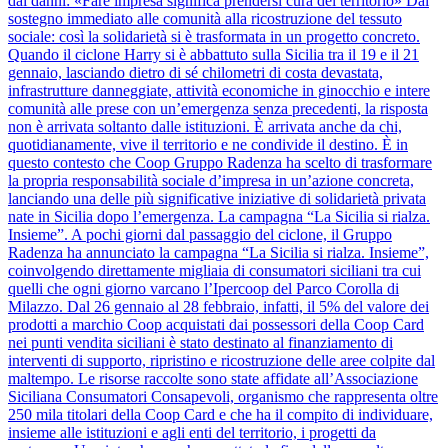
dai danni: «Fare impresa significa prendersi cura del territorio» Dal
sostegno immediato alle comunità alla ricostruzione del tessuto
sociale: così la solidarietà si è trasformata in un progetto concreto.
Quando il ciclone Harry si è abbattuto sulla Sicilia tra il 19 e il 21
gennaio, lasciando dietro di sé chilometri di costa devastata,
infrastrutture danneggiate, attività economiche in ginocchio e intere
comunità alle prese con un’emergenza senza precedenti, la risposta
non è arrivata soltanto dalle istituzioni. È arrivata anche da chi,
quotidianamente, vive il territorio e ne condivide il destino. È in
questo contesto che Coop Gruppo Radenza ha scelto di trasformare
la propria responsabilità sociale d’impresa in un’azione concreta,
lanciando una delle più significative iniziative di solidarietà privata
nate in Sicilia dopo l’emergenza. La campagna “La Sicilia si rialza.
Insieme”. A pochi giorni dal passaggio del ciclone, il Gruppo
Radenza ha annunciato la campagna “La Sicilia si rialza. Insieme”,
coinvolgendo direttamente migliaia di consumatori siciliani tra cui
quelli che ogni giorno varcano l’Ipercoop del Parco Corolla di
Milazzo. Dal 26 gennaio al 28 febbraio, infatti, il 5% del valore dei
prodotti a marchio Coop acquistati dai possessori della Coop Card
nei punti vendita siciliani è stato destinato al finanziamento di
interventi di supporto, ripristino e ricostruzione delle aree colpite dal
maltempo. Le risorse raccolte sono state affidate all’Associazione
Siciliana Consumatori Consapevoli, organismo che rappresenta oltre
250 mila titolari della Coop Card e che ha il compito di individuare,
insieme alle istituzioni e agli enti del territorio, i progetti da