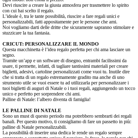
Devi riuscire a creare la giusta atmosfera per trasmettere lo spirito
con cui hai scelto il regalo.
L’ideale è, tra le tante possibilità, riuscire a fare regali unici e
personalizzabili, fatti appositamente per le persone che ami.
Noi vogliamo darti delle dritte che sicuramente sapranno stimolare e
stuzzicare la tua fantasia.
CRICUT: PERSONALIZZARE IL MONDO
Questa macchinetta è l’idea regalo perfetta per chi ama lasciare un
segno.
Tramite un’app e un software di disegno, entrambi facilissimi da
usare, ti permette, infatti, di tagliare tantissimi materiali per creare
biglietti, adesivi, cartoline personalizzati come vuoi tu. Inutile dire
che si tratta di un regalo estremamente gradito ma anche di uno
strumento utile se vuoi essere tu ad utilizzarla per personalizzare i
tuoi biglietti di auguri di Natale o i tuoi regali, aggiungendo un tocco
unico e perfetto per sorprendere chi ami.
Palline di Natale: l’albero diventa di famiglia!
LE PALLINE DI NATALE
Sono un must di questo periodo ma potrebbero sembrarti dei regali
banali. Per questo motivo, ti consigliamo di fare un passetto in più:
palline di Natale personalizzabili.
La possibilità di inserire una dedica le rende un regalo sempre