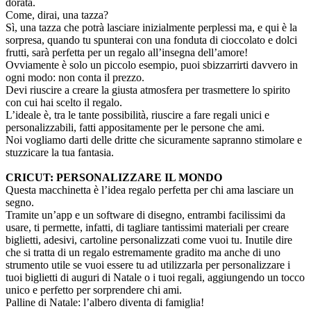
dorata.
Come, dirai, una tazza?
Sì, una tazza che potrà lasciare inizialmente perplessi ma, e qui è la
sorpresa, quando tu spunterai con una fonduta di cioccolato e dolci
frutti, sarà perfetta per un regalo all’insegna dell’amore!
Ovviamente è solo un piccolo esempio, puoi sbizzarrirti davvero in
ogni modo: non conta il prezzo.
Devi riuscire a creare la giusta atmosfera per trasmettere lo spirito
con cui hai scelto il regalo.
L’ideale è, tra le tante possibilità, riuscire a fare regali unici e
personalizzabili, fatti appositamente per le persone che ami.
Noi vogliamo darti delle dritte che sicuramente sapranno stimolare e
stuzzicare la tua fantasia.
CRICUT: PERSONALIZZARE IL MONDO
Questa macchinetta è l’idea regalo perfetta per chi ama lasciare un
segno.
Tramite un’app e un software di disegno, entrambi facilissimi da
usare, ti permette, infatti, di tagliare tantissimi materiali per creare
biglietti, adesivi, cartoline personalizzati come vuoi tu. Inutile dire
che si tratta di un regalo estremamente gradito ma anche di uno
strumento utile se vuoi essere tu ad utilizzarla per personalizzare i
tuoi biglietti di auguri di Natale o i tuoi regali, aggiungendo un tocco
unico e perfetto per sorprendere chi ami.
Palline di Natale: l’albero diventa di famiglia!