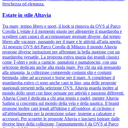
freschezza ed eleganza.
Estate in stile Altavia
Tra mare, tempo libero e sport, il look si rinnova da OVS al Parco
Corolla L'estate è il momento giusto per alleggerire il guardaroba e
scegliere capi capaci di accompagnare giornate diverse, dal tempo
libero alle vacanze, passando per il mare e le attività all'aria aperta.
Al negozio OVS del Parco Corolla di Milazzo il mondo Altavia
propone diverse ispirazioni per affrontare la bella stagione con un
guardaroba versatile. La proposta estiva spazia dai grandi classici
come T-shirt e polo a camicie, pantaloni e pantaloncini, con una
selezione dedicata anche alla moda mare. Per chi sta già pensando
alla spiaggia, la collezione comprende costumi slip e costumi
bermuda, oltre ad accessori e borse per il mare. A completare il
guardaroba estivo ci sono anche capi in lino, una delle proposte
stagionali presenti nella selezione OVS. Altavia guarda inoltre al
mondo dello sport con linee pensate per attività e passioni differenti.
Altavia Court è dedicata a chi ama tennis e padel, mentre Altavia
Sailing si concentra sul mondo della vela e della nautica. Il brand
propone inoltre capi legati all'hiking e all'outdoor, al ciclismo e
all'abbigliamento per la protezione solare, insieme a calzature e
accessori. Per scoprire le proposte Altavia e lasciarsi ispirare dalle
diverse linee della collezione, l'appuntamento è da OVS al Parco