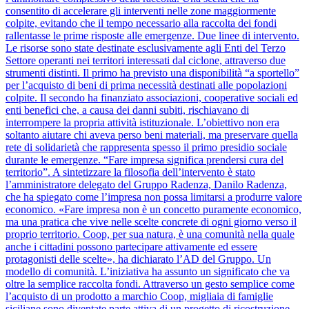
consentito di accelerare gli interventi nelle zone maggiormente
colpite, evitando che il tempo necessario alla raccolta dei fondi
rallentasse le prime risposte alle emergenze. Due linee di intervento.
Le risorse sono state destinate esclusivamente agli Enti del Terzo
Settore operanti nei territori interessati dal ciclone, attraverso due
strumenti distinti. Il primo ha previsto una disponibilità “a sportello”
per l’acquisto di beni di prima necessità destinati alle popolazioni
colpite. Il secondo ha finanziato associazioni, cooperative sociali ed
enti benefici che, a causa dei danni subiti, rischiavano di
interrompere la propria attività istituzionale. L’obiettivo non era
soltanto aiutare chi aveva perso beni materiali, ma preservare quella
rete di solidarietà che rappresenta spesso il primo presidio sociale
durante le emergenze. “Fare impresa significa prendersi cura del
territorio”. A sintetizzare la filosofia dell’intervento è stato
l’amministratore delegato del Gruppo Radenza, Danilo Radenza,
che ha spiegato come l’impresa non possa limitarsi a produrre valore
economico. «Fare impresa non è un concetto puramente economico,
ma una pratica che vive nelle scelte concrete di ogni giorno verso il
proprio territorio. Coop, per sua natura, è una comunità nella quale
anche i cittadini possono partecipare attivamente ed essere
protagonisti delle scelte», ha dichiarato l’AD del Gruppo. Un
modello di comunità. L’iniziativa ha assunto un significato che va
oltre la semplice raccolta fondi. Attraverso un gesto semplice come
l’acquisto di un prodotto a marchio Coop, migliaia di famiglie
siciliane sono diventate parte attiva di un progetto di ricostruzione