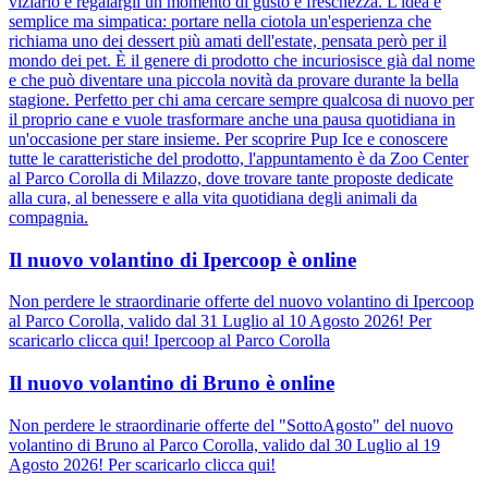
viziarlo e regalargli un momento di gusto e freschezza. L'idea è
semplice ma simpatica: portare nella ciotola un'esperienza che
richiama uno dei dessert più amati dell'estate, pensata però per il
mondo dei pet. È il genere di prodotto che incuriosisce già dal nome
e che può diventare una piccola novità da provare durante la bella
stagione. Perfetto per chi ama cercare sempre qualcosa di nuovo per
il proprio cane e vuole trasformare anche una pausa quotidiana in
un'occasione per stare insieme. Per scoprire Pup Ice e conoscere
tutte le caratteristiche del prodotto, l'appuntamento è da Zoo Center
al Parco Corolla di Milazzo, dove trovare tante proposte dedicate
alla cura, al benessere e alla vita quotidiana degli animali da
compagnia.
Il nuovo volantino di Ipercoop è online
Non perdere le straordinarie offerte del nuovo volantino di Ipercoop
al Parco Corolla, valido dal 31 Luglio al 10 Agosto 2026! Per
scaricarlo clicca qui! Ipercoop al Parco Corolla
Il nuovo volantino di Bruno è online
Non perdere le straordinarie offerte del "SottoAgosto" del nuovo
volantino di Bruno al Parco Corolla, valido dal 30 Luglio al 19
Agosto 2026! Per scaricarlo clicca qui!