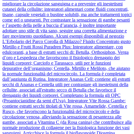
migliorare la circolazione sanguigna e a prevenire gli inestetismi
cutanei della cellulite: integratori alimentari come fluidi concentrati,
tisane, capsule vegetali o bustine solubili, ma anche trattamenti topici
come gel o unguenti. Per contrastare la sensazione di gambe pesanti
e l’aspetto della pelle a buccia d’arancia, è inoltre importante
adottare uno stile di vita sano, seguire una corretta alimentazione e
fare movimento quotidiano. Alcuni esempi disponibili al negozio
L’Erbolario del Parco Corolla di Milazzo? Fluido Concentrato gusto
Mirtillo e Frutti Rossi Puradren Plus: Integratore alimentare, con
edulcoranti, a base di estratti secchi di: Betulla, Orthosiphon, Verga
d’oro e Lespedeza che favoriscono il fisiologico drenaggio dei
liquidi corporei; Carciofo e Tarassaco, utili per le funzioni
depurative dell’organismo; Centella, Mirtillo e Meliloto, che aiutano
la normale funzionalità del microcircolo. La formula è completata
dall’aggiunta di Rutina. Integratore Ananas Cell: contiene gli estratti
secchi di Ananas e Centella utili per contrastare gli inestetismi della
cellulite, associati all'estratto secco di Betulla che favorisce il
drenaggio dei liquidi corporei. Completano la formula gli OPC
(Proantocianidine da semi d'Uva). Integratore Vite Rossa Gambe:
contiene estratti secchi titolati di Vite rossa, Amamelide, Centella e
Rusco, che favoriscono la funzionalità del microcircolo e della
circolazione venosa, alleviando la sensazione di pesantezza alle
gambe, associati a Vitamina C (da Rosa canina) che contribuisce alla
normale produzione di collagene per la fisiologica funzione dei vasi
sanguigni. Arricchisce la formula il bioflavonoide Diosmina,