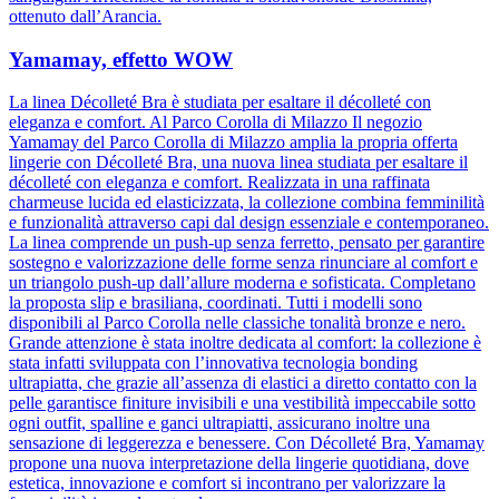
ottenuto dall’Arancia.
Yamamay, effetto WOW
La linea Décolleté Bra è studiata per esaltare il décolleté con
eleganza e comfort. Al Parco Corolla di Milazzo Il negozio
Yamamay del Parco Corolla di Milazzo amplia la propria offerta
lingerie con Décolleté Bra, una nuova linea studiata per esaltare il
décolleté con eleganza e comfort. Realizzata in una raffinata
charmeuse lucida ed elasticizzata, la collezione combina femminilità
e funzionalità attraverso capi dal design essenziale e contemporaneo.
La linea comprende un push-up senza ferretto, pensato per garantire
sostegno e valorizzazione delle forme senza rinunciare al comfort e
un triangolo push-up dall’allure moderna e sofisticata. Completano
la proposta slip e brasiliana, coordinati. Tutti i modelli sono
disponibili al Parco Corolla nelle classiche tonalità bronze e nero.
Grande attenzione è stata inoltre dedicata al comfort: la collezione è
stata infatti sviluppata con l’innovativa tecnologia bonding
ultrapiatta, che grazie all’assenza di elastici a diretto contatto con la
pelle garantisce finiture invisibili e una vestibilità impeccabile sotto
ogni outfit, spalline e ganci ultrapiatti, assicurano inoltre una
sensazione di leggerezza e benessere. Con Décolleté Bra, Yamamay
propone una nuova interpretazione della lingerie quotidiana, dove
estetica, innovazione e comfort si incontrano per valorizzare la