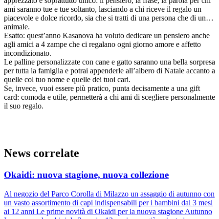
apprezzato e soprattutto unico: il pensiero, la frase, la parola per chi
ami saranno tue e tue soltanto, lasciando a chi riceve il regalo un
piacevole e dolce ricordo, sia che si tratti di una persona che di un…
animale.
Esatto: quest’anno Kasanova ha voluto dedicare un pensiero anche
agli amici a 4 zampe che ci regalano ogni giorno amore e affetto
incondizionato.
Le palline personalizzate con cane e gatto saranno una bella sorpresa
per tutta la famiglia e potrai appenderle all’albero di Natale accanto a
quelle col tuo nome e quelle dei tuoi cari.
Se, invece, vuoi essere più pratico, punta decisamente a una gift
card: comoda e utile, permetterà a chi ami di scegliere personalmente
il suo regalo.
News correlate
Okaidi: nuova stagione, nuova collezione
Al negozio del Parco Corolla di Milazzo un assaggio di autunno con
un vasto assortimento di capi indispensabili per i bambini dai 3 mesi
ai 12 anni Le prime novità di Okaidi per la nuova stagione Autunno