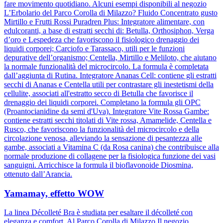
fare movimento quotidiano. Alcuni esempi disponibili al negozio
L’Erbolario del Parco Corolla di Milazzo? Fluido Concentrato gusto
Mirtillo e Frutti Rossi Puradren Plus: Integratore alimentare, con
edulcoranti, a base di estratti secchi di: Betulla, Orthosiphon, Verga
d’oro e Lespedeza che favoriscono il fisiologico drenaggio dei
liquidi corporei; Carciofo e Tarassaco, utili per le funzioni
depurative dell’organismo; Centella, Mirtillo e Meliloto, che aiutano
la normale funzionalità del microcircolo. La formula è completata
dall’aggiunta di Rutina. Integratore Ananas Cell: contiene gli estratti
secchi di Ananas e Centella utili per contrastare gli inestetismi della
cellulite, associati all'estratto secco di Betulla che favorisce il
drenaggio dei liquidi corporei. Completano la formula gli OPC
(Proantocianidine da semi d'Uva). Integratore Vite Rossa Gambe:
contiene estratti secchi titolati di Vite rossa, Amamelide, Centella e
Rusco, che favoriscono la funzionalità del microcircolo e della
circolazione venosa, alleviando la sensazione di pesantezza alle
gambe, associati a Vitamina C (da Rosa canina) che contribuisce alla
normale produzione di collagene per la fisiologica funzione dei vasi
sanguigni. Arricchisce la formula il bioflavonoide Diosmina,
ottenuto dall’Arancia.
Yamamay, effetto WOW
La linea Décolleté Bra è studiata per esaltare il décolleté con
eleganza e comfort. Al Parco Corolla di Milazzo Il negozio