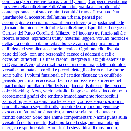
comincia già a prendere forma. Con Dynamic, Carpisa presenta una
preview della collezione Fall/Winter che guarda alla quotidianità
contemporanea e ai suoi continui cambi di ritmo. Il risultato è un
guardaroba di accessori dall’anima urbana, pensati per
accompagnare con naturalezza il tempo libero, gli spostamenti e le
giornate più intense. A definire la collezione, disponibile al negozio
Carpisa del Parco Corolla di Milazzo, è l’incontro tra funzionalità e
ricerca estetica. Ispirazioni utility, materiali leggeri, volumi morbidi e
dettagli a contrasto danno vita a borse e zaini pratici, ma lontani
dall’idea del semplice accessorio tecnico. Ogni modello diventa
parte del look, con una personalità capace di adattarsi a stili e
occasioni differenti. La linea Naomi interpreta il lato più essenziale
di Dynamic.Nero, oliva e sabbia costruiscono una palette naturale e
versatile, animata da cordini e piccoli dettagli color ocra. Le forme
sono pulite, i volumi funzionali e l’estetica rilassata: un equilibrio
pensato per chi ama accessori facili da indossare e da inserire nel
guardaroba quotidiano. Più decisa e giocosa, Babe sceglie invece il
color blocking. Nero, verde petrolio, fango e sabbia si incontrano in
accostamenti grafici che rendono immediatamente riconoscibili
zaini, shopper e borsoni. Tasche esterne, coulisse e applicazioni in
corda diventano segni distintivi, mentre le proporzioni generose
evocano un’attitudine dinamica, a metà strada tra urbanwear e
mondo outdoor. Sono due anime complementari: Naomi punta sulla
versatilità dei toni neutri, Babe porta nella stagione una nota più
energica e sperimentale. A unirle è la stessa idea di movimento,