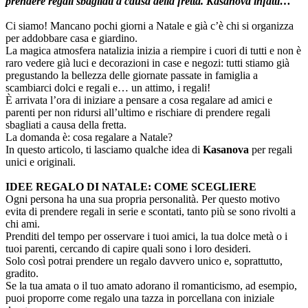
prendere regali sbagliati a causa della fretta. Kasanova infatti…
Ci siamo! Mancano pochi giorni a Natale e già c’è chi si organizza
per addobbare casa e giardino.
La magica atmosfera natalizia inizia a riempire i cuori di tutti e non è
raro vedere già luci e decorazioni in case e negozi: tutti stiamo già
pregustando la bellezza delle giornate passate in famiglia a
scambiarci dolci e regali e… un attimo, i regali!
È arrivata l’ora di iniziare a pensare a cosa regalare ad amici e
parenti per non ridursi all’ultimo e rischiare di prendere regali
sbagliati a causa della fretta.
La domanda è: cosa regalare a Natale?
In questo articolo, ti lasciamo qualche idea di
Kasanova
per regali
unici e originali.
IDEE REGALO DI NATALE: COME SCEGLIERE
Ogni persona ha una sua propria personalità. Per questo motivo
evita di prendere regali in serie e scontati, tanto più se sono rivolti a
chi ami.
Prenditi del tempo per osservare i tuoi amici, la tua dolce metà o i
tuoi parenti, cercando di capire quali sono i loro desideri.
Solo così potrai prendere un regalo davvero unico e, soprattutto,
gradito.
Se la tua amata o il tuo amato adorano il romanticismo, ad esempio,
puoi proporre come regalo una tazza in porcellana con iniziale