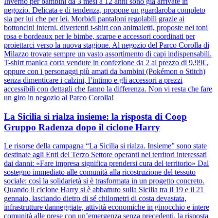
Inverno per bambini da 3 mesi a 12 anni sono già arrivate in
negozio. Delicata e di tendenza, propone un guardaroba completo
sia per lui che per lei. Morbidi pantaloni regolabili grazie ai
bottoncini interni, divertenti t-shirt con animaletti, proposte nei toni
rosa e bordeaux per le bimbe, scarpe e accessori coordinati per
proiettarci verso la nuova stagione. Al negozio del Parco Corolla di
Milazzo trovate sempre un vasto assortimento di capi indispensabili.
T-shirt manica corta vendute in confezione da 2 al prezzo di 9,99€,
oppure con i personaggi più amati da bambini (Pokémon o Stitch)
senza dimenticare i calzini, l’intimo e gli accessori a prezzi
accessibili con dettagli che fanno la differenza. Non vi resta che fare
un giro in negozio al Parco Corolla!
La Sicilia si rialza insieme: la risposta di Coop
Gruppo Radenza dopo il ciclone Harry
Le risorse della campagna “La Sicilia si rialza. Insieme” sono state
destinate agli Enti del Terzo Settore operanti nei territori interessati
dai danni: «Fare impresa significa prendersi cura del territorio» Dal
sostegno immediato alle comunità alla ricostruzione del tessuto
sociale: così la solidarietà si è trasformata in un progetto concreto.
Quando il ciclone Harry si è abbattuto sulla Sicilia tra il 19 e il 21
gennaio, lasciando dietro di sé chilometri di costa devastata,
infrastrutture danneggiate, attività economiche in ginocchio e intere
comunità alle prese con un’emergenza senza precedenti, la risposta