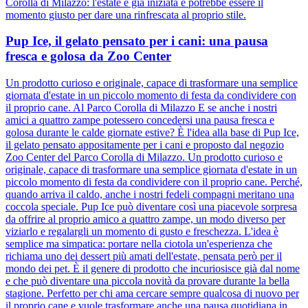
Corolla di Milazzo: l'estate è già iniziata e potrebbe essere il
momento giusto per dare una rinfrescata al proprio stile.
Pup Ice, il gelato pensato per i cani: una pausa
fresca e golosa da Zoo Center
Un prodotto curioso e originale, capace di trasformare una semplice
giornata d'estate in un piccolo momento di festa da condividere con
il proprio cane. Al Parco Corolla di Milazzo E se anche i nostri
amici a quattro zampe potessero concedersi una pausa fresca e
golosa durante le calde giornate estive? È l'idea alla base di Pup Ice,
il gelato pensato appositamente per i cani e proposto dal negozio
Zoo Center del Parco Corolla di Milazzo. Un prodotto curioso e
originale, capace di trasformare una semplice giornata d'estate in un
piccolo momento di festa da condividere con il proprio cane. Perché,
quando arriva il caldo, anche i nostri fedeli compagni meritano una
coccola speciale. Pup Ice può diventare così una piacevole sorpresa
da offrire al proprio amico a quattro zampe, un modo diverso per
viziarlo e regalargli un momento di gusto e freschezza. L'idea è
semplice ma simpatica: portare nella ciotola un'esperienza che
richiama uno dei dessert più amati dell'estate, pensata però per il
mondo dei pet. È il genere di prodotto che incuriosisce già dal nome
e che può diventare una piccola novità da provare durante la bella
stagione. Perfetto per chi ama cercare sempre qualcosa di nuovo per
il proprio cane e vuole trasformare anche una pausa quotidiana in