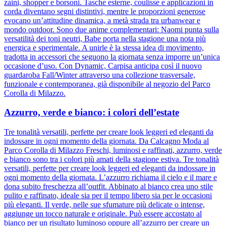
zaini, shopper e borsoni. Tasche esterne, coulisse e applicazioni in
corda diventano segni distintivi, mentre le proporzioni generose
evocano un’attitudine dinamica, a metà strada tra urbanwear e
mondo outdoor. Sono due anime complementari: Naomi punta sulla
versatilità dei toni neutri, Babe porta nella stagione una nota più
energica e sperimentale. A unirle è la stessa idea di movimento,
tradotta in accessori che seguono la giornata senza imporre un’unica
occasione d’uso. Con Dynamic, Carpisa anticipa così il nuovo
guardaroba Fall/Winter attraverso una collezione trasversale,
funzionale e contemporanea, già disponibile al negozio del Parco
Corolla di Milazzo.
Azzurro, verde e bianco: i colori dell’estate
Tre tonalità versatili, perfette per creare look leggeri ed eleganti da
indossare in ogni momento della giornata. Da Calcagno Moda al
Parco Corolla di Milazzo Freschi, luminosi e raffinati, azzurro, verde
e bianco sono tra i colori più amati della stagione estiva. Tre tonalità
versatili, perfette per creare look leggeri ed eleganti da indossare in
ogni momento della giornata. L’azzurro richiama il cielo e il mare e
dona subito freschezza all’outfit. Abbinato al bianco crea uno stile
pulito e raffinato, ideale sia per il tempo libero sia per le occasioni
più eleganti. Il verde, nelle sue sfumature più delicate o intense,
aggiunge un tocco naturale e originale. Può essere accostato al
bianco per un risultato luminoso oppure all’azzurro per creare un