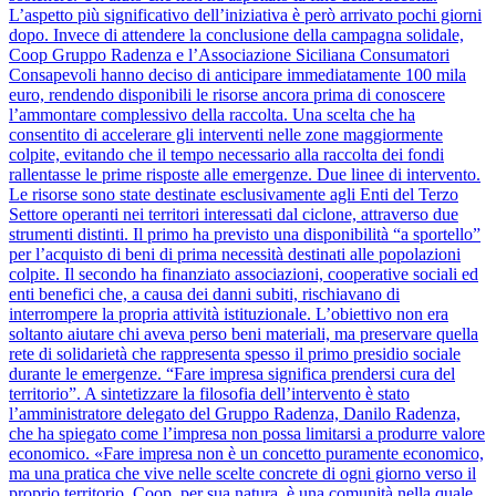
L’aspetto più significativo dell’iniziativa è però arrivato pochi giorni
dopo. Invece di attendere la conclusione della campagna solidale,
Coop Gruppo Radenza e l’Associazione Siciliana Consumatori
Consapevoli hanno deciso di anticipare immediatamente 100 mila
euro, rendendo disponibili le risorse ancora prima di conoscere
l’ammontare complessivo della raccolta. Una scelta che ha
consentito di accelerare gli interventi nelle zone maggiormente
colpite, evitando che il tempo necessario alla raccolta dei fondi
rallentasse le prime risposte alle emergenze. Due linee di intervento.
Le risorse sono state destinate esclusivamente agli Enti del Terzo
Settore operanti nei territori interessati dal ciclone, attraverso due
strumenti distinti. Il primo ha previsto una disponibilità “a sportello”
per l’acquisto di beni di prima necessità destinati alle popolazioni
colpite. Il secondo ha finanziato associazioni, cooperative sociali ed
enti benefici che, a causa dei danni subiti, rischiavano di
interrompere la propria attività istituzionale. L’obiettivo non era
soltanto aiutare chi aveva perso beni materiali, ma preservare quella
rete di solidarietà che rappresenta spesso il primo presidio sociale
durante le emergenze. “Fare impresa significa prendersi cura del
territorio”. A sintetizzare la filosofia dell’intervento è stato
l’amministratore delegato del Gruppo Radenza, Danilo Radenza,
che ha spiegato come l’impresa non possa limitarsi a produrre valore
economico. «Fare impresa non è un concetto puramente economico,
ma una pratica che vive nelle scelte concrete di ogni giorno verso il
proprio territorio. Coop, per sua natura, è una comunità nella quale