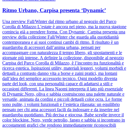
Ritmo Urbano, Carpisa presenta ‘Dynamic’
Una preview Fall/Winter dal ritmo urbano al negozio del Parco
Corolla di Milazzo L’estate è ancora nel pieno, ma la nuova stagione
comincia già a prendere forma. Con Dynamic, Carpisa presenta una
preview della collezione Fall/Winter che guarda alla quotidianità
contemporanea e ai suoi continui cambi di ritmo. Il risultato è un
guardaroba di accessori dall’anima urbana, pensati per
accompagnare con naturalezza il tempo libero, gli spostamenti e le
giornate più intense. A definire la collezione, disponibile al negozio
Carpisa del Parco Corolla di Milazzo, è l’incontro tra funzionalità e
ricerca estetica. Ispirazioni utility, materiali leggeri, volumi morbidi e
dettagli a contrasto danno vita a borse e zaini pratici, ma lontani
dall’idea del semplice accessorio tecnico. Ogni modello diventa
parte del look, con una personalità capace di adattarsi a stili e
occasioni differenti. La linea Naomi interpreta il lato più essenziale
di Dynamic.Nero, oliva e sabbia costruiscono una palette naturale e
versatile, animata da cordini e piccoli dettagli color ocra. Le forme
sono pulite, i volumi funzionali e l’estetica rilassata: un equilibrio
pensato per chi ama accessori facili da indossare e da inserire nel
guardaroba quotidiano. Più decisa e giocosa, Babe sceglie invece il
color blocking. Nero, verde petrolio, fango e sabbia si incontrano in
accostamenti grafici che rendono immediatamente riconoscibili