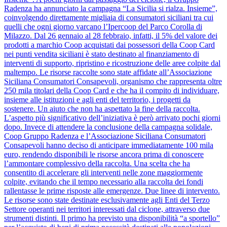
Radenza ha annunciato la campagna “La Sicilia si rialza. Insieme”,
coinvolgendo direttamente migliaia di consumatori siciliani tra cui
quelli che ogni giorno varcano l’Ipercoop del Parco Corolla di
Milazzo. Dal 26 gennaio al 28 febbraio, infatti, il 5% del valore dei
prodotti a marchio Coop acquistati dai possessori della Coop Card
nei punti vendita siciliani è stato destinato al finanziamento di
interventi di supporto, ripristino e ricostruzione delle aree colpite dal
maltempo. Le risorse raccolte sono state affidate all’Associazione
Siciliana Consumatori Consapevoli, organismo che rappresenta oltre
250 mila titolari della Coop Card e che ha il compito di individuare,
insieme alle istituzioni e agli enti del territorio, i progetti da
sostenere. Un aiuto che non ha aspettato la fine della raccolta.
L’aspetto più significativo dell’iniziativa è però arrivato pochi giorni
dopo. Invece di attendere la conclusione della campagna solidale,
Coop Gruppo Radenza e l’Associazione Siciliana Consumatori
Consapevoli hanno deciso di anticipare immediatamente 100 mila
euro, rendendo disponibili le risorse ancora prima di conoscere
l’ammontare complessivo della raccolta. Una scelta che ha
consentito di accelerare gli interventi nelle zone maggiormente
colpite, evitando che il tempo necessario alla raccolta dei fondi
rallentasse le prime risposte alle emergenze. Due linee di intervento.
Le risorse sono state destinate esclusivamente agli Enti del Terzo
Settore operanti nei territori interessati dal ciclone, attraverso due
strumenti distinti. Il primo ha previsto una disponibilità “a sportello”