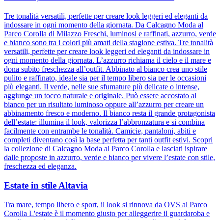
Tre tonalità versatili, perfette per creare look leggeri ed eleganti da
indossare in ogni momento della giornata. Da Calcagno Moda al
Parco Corolla di Milazzo Freschi, luminosi e raffinati, azzurro, verde
e bianco sono tra i colori più amati della stagione estiva. Tre tonalità
versatili, perfette per creare look leggeri ed eleganti da indossare in
ogni momento della giornata. L’azzurro richiama il cielo e il mare e
dona subito freschezza all’outfit. Abbinato al bianco crea uno stile
pulito e raffinato, ideale sia per il tempo libero sia per le occasioni
più eleganti. Il verde, nelle sue sfumature più delicate o intense,
aggiunge un tocco naturale e originale. Può essere accostato al
bianco per un risultato luminoso oppure all’azzurro per creare un
abbinamento fresco e moderno. Il bianco resta il grande protagonista
dell’estate: illumina il look, valorizza l’abbronzatura e si combina
facilmente con entrambe le tonalità. Camicie, pantaloni, abiti e
completi diventano così la base perfetta per tanti outfit estivi. Scopri
la collezione di Calcagno Moda al Parco Corolla e lasciati ispirare
dalle proposte in azzurro, verde e bianco per vivere l’estate con stile,
freschezza ed eleganza.
Estate in stile Altavia
Tra mare, tempo libero e sport, il look si rinnova da OVS al Parco
Corolla L'estate è il momento giusto per alleggerire il guardaroba e