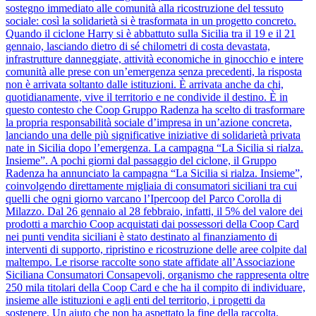
sostegno immediato alle comunità alla ricostruzione del tessuto
sociale: così la solidarietà si è trasformata in un progetto concreto.
Quando il ciclone Harry si è abbattuto sulla Sicilia tra il 19 e il 21
gennaio, lasciando dietro di sé chilometri di costa devastata,
infrastrutture danneggiate, attività economiche in ginocchio e intere
comunità alle prese con un’emergenza senza precedenti, la risposta
non è arrivata soltanto dalle istituzioni. È arrivata anche da chi,
quotidianamente, vive il territorio e ne condivide il destino. È in
questo contesto che Coop Gruppo Radenza ha scelto di trasformare
la propria responsabilità sociale d’impresa in un’azione concreta,
lanciando una delle più significative iniziative di solidarietà privata
nate in Sicilia dopo l’emergenza. La campagna “La Sicilia si rialza.
Insieme”. A pochi giorni dal passaggio del ciclone, il Gruppo
Radenza ha annunciato la campagna “La Sicilia si rialza. Insieme”,
coinvolgendo direttamente migliaia di consumatori siciliani tra cui
quelli che ogni giorno varcano l’Ipercoop del Parco Corolla di
Milazzo. Dal 26 gennaio al 28 febbraio, infatti, il 5% del valore dei
prodotti a marchio Coop acquistati dai possessori della Coop Card
nei punti vendita siciliani è stato destinato al finanziamento di
interventi di supporto, ripristino e ricostruzione delle aree colpite dal
maltempo. Le risorse raccolte sono state affidate all’Associazione
Siciliana Consumatori Consapevoli, organismo che rappresenta oltre
250 mila titolari della Coop Card e che ha il compito di individuare,
insieme alle istituzioni e agli enti del territorio, i progetti da
sostenere. Un aiuto che non ha aspettato la fine della raccolta.