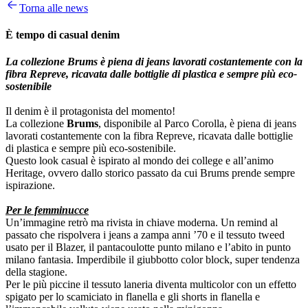
Torna alle news
È tempo di casual denim
La collezione Brums è piena di jeans lavorati costantemente con la
fibra Repreve, ricavata dalle bottiglie di plastica e sempre più eco-
sostenibile
Il denim è il protagonista del momento!
La collezione
Brums
, disponibile al Parco Corolla, è piena di jeans
lavorati costantemente con la fibra Repreve, ricavata dalle bottiglie
di plastica e sempre più eco-sostenibile.
Questo look casual è ispirato al mondo dei college e all’animo
Heritage, ovvero dallo storico passato da cui Brums prende sempre
ispirazione.
Per le femminucce
Un’immagine retrò ma rivista in chiave moderna. Un remind al
passato che rispolvera i jeans a zampa anni ’70 e il tessuto tweed
usato per il Blazer, il pantacoulotte punto milano e l’abito in punto
milano fantasia. Imperdibile il giubbotto color block, super tendenza
della stagione.
Per le più piccine il tessuto laneria diventa multicolor con un effetto
spigato per lo scamiciato in flanella e gli shorts in flanella e