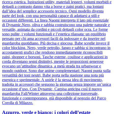
ricerca estetica. Ispirazioni utility, materiali leggeri, volumi morbidi e
dettagli a contrasto danno vita a borse e zaini pratici, ma lontani
dall’idea del semplice accessorio tecnico. Ogni modello diventa
parte del look, con una personalità capace di adattarsi a stili e
occasioni differenti. La linea Naomi interpreta il lato più essenziale
di Dynamic.Nero, oliva e sabbia costruiscono una palette naturale e
versatile, animata da cordini e piccoli dettagli color ocra. Le forme
sono pulite, i volumi funzionali e l’estetica rilassata: un equilibrio
pensato per chi ama accessori facili da indossare e da inserire nel
guardaroba quotidiano. Più decisa e giocosa, Babe sceglie invece il
color blocking. Nero, verde petrolio, fango e sabbia si incontrano in
accostamenti grafici che rendono immediatamente riconoscibili
zaini, shopper e borsoni. Tasche esterne, coulisse e applicazioni in
corda diventano segni distintivi, mentre le proporzioni generose
evocano un’attitudine dinamica, a metà strada tra urbanwear e
mondo outdoor. Sono due anime complementari: Naomi punta sulla
versatilità dei toni neutri, Babe porta nella stagione una nota più
energica e sperimentale. A unirle è la stessa idea di movimento,
tradotta in accessori che seguono la giornata senza imporre un’unica
occasione d’uso. Con Dynamic, Carpisa anticipa così il nuovo
guardaroba Fall/Winter attraverso una collezione trasversale,
funzionale e contemporanea, già disponibile al negozio del Parco
Corolla di Milazzo.
Azzurro, verde e bianco: i colori dell’estate