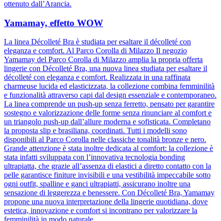
ottenuto dall’Arancia.
Yamamay, effetto WOW
La linea Décolleté Bra è studiata per esaltare il décolleté con
eleganza e comfort. Al Parco Corolla di Milazzo Il negozio
Yamamay del Parco Corolla di Milazzo amplia la propria offerta
lingerie con Décolleté Bra, una nuova linea studiata per esaltare il
décolleté con eleganza e comfort. Realizzata in una raffinata
charmeuse lucida ed elasticizzata, la collezione combina femminilità
e funzionalità attraverso capi dal design essenziale e contemporaneo.
La linea comprende un push-up senza ferretto, pensato per garantire
sostegno e valorizzazione delle forme senza rinunciare al comfort e
un triangolo push-up dall’allure moderna e sofisticata. Completano
la proposta slip e brasiliana, coordinati. Tutti i modelli sono
disponibili al Parco Corolla nelle classiche tonalità bronze e nero.
Grande attenzione è stata inoltre dedicata al comfort: la collezione è
stata infatti sviluppata con l’innovativa tecnologia bonding
ultrapiatta, che grazie all’assenza di elastici a diretto contatto con la
pelle garantisce finiture invisibili e una vestibilità impeccabile sotto
ogni outfit, spalline e ganci ultrapiatti, assicurano inoltre una
sensazione di leggerezza e benessere. Con Décolleté Bra, Yamamay
propone una nuova interpretazione della lingerie quotidiana, dove
estetica, innovazione e comfort si incontrano per valorizzare la
femminilità in modo naturale.