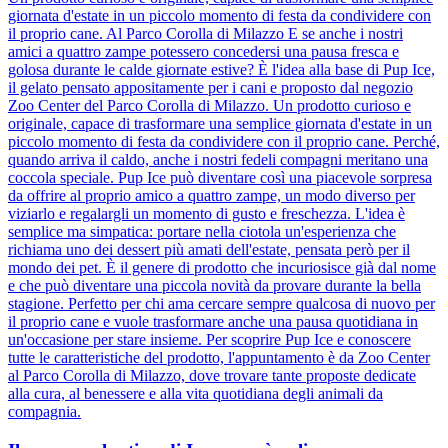
giornata d'estate in un piccolo momento di festa da condividere con
il proprio cane. Al Parco Corolla di Milazzo E se anche i nostri
amici a quattro zampe potessero concedersi una pausa fresca e
golosa durante le calde giornate estive? È l'idea alla base di Pup Ice,
il gelato pensato appositamente per i cani e proposto dal negozio
Zoo Center del Parco Corolla di Milazzo. Un prodotto curioso e
originale, capace di trasformare una semplice giornata d'estate in un
piccolo momento di festa da condividere con il proprio cane. Perché,
quando arriva il caldo, anche i nostri fedeli compagni meritano una
coccola speciale. Pup Ice può diventare così una piacevole sorpresa
da offrire al proprio amico a quattro zampe, un modo diverso per
viziarlo e regalargli un momento di gusto e freschezza. L'idea è
semplice ma simpatica: portare nella ciotola un'esperienza che
richiama uno dei dessert più amati dell'estate, pensata però per il
mondo dei pet. È il genere di prodotto che incuriosisce già dal nome
e che può diventare una piccola novità da provare durante la bella
stagione. Perfetto per chi ama cercare sempre qualcosa di nuovo per
il proprio cane e vuole trasformare anche una pausa quotidiana in
un'occasione per stare insieme. Per scoprire Pup Ice e conoscere
tutte le caratteristiche del prodotto, l'appuntamento è da Zoo Center
al Parco Corolla di Milazzo, dove trovare tante proposte dedicate
alla cura, al benessere e alla vita quotidiana degli animali da
compagnia.