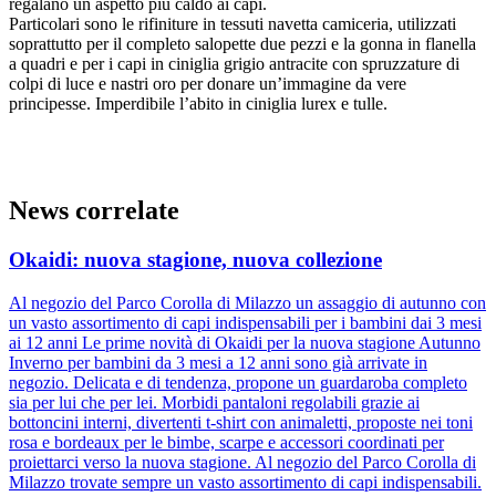
regalano un aspetto più caldo ai capi.
Particolari sono le rifiniture in tessuti navetta camiceria, utilizzati
soprattutto per il completo salopette due pezzi e la gonna in flanella
a quadri e per i capi in ciniglia grigio antracite con spruzzature di
colpi di luce e nastri oro per donare un’immagine da vere
principesse. Imperdibile l’abito in ciniglia lurex e tulle.
News correlate
Okaidi: nuova stagione, nuova collezione
Al negozio del Parco Corolla di Milazzo un assaggio di autunno con
un vasto assortimento di capi indispensabili per i bambini dai 3 mesi
ai 12 anni Le prime novità di Okaidi per la nuova stagione Autunno
Inverno per bambini da 3 mesi a 12 anni sono già arrivate in
negozio. Delicata e di tendenza, propone un guardaroba completo
sia per lui che per lei. Morbidi pantaloni regolabili grazie ai
bottoncini interni, divertenti t-shirt con animaletti, proposte nei toni
rosa e bordeaux per le bimbe, scarpe e accessori coordinati per
proiettarci verso la nuova stagione. Al negozio del Parco Corolla di
Milazzo trovate sempre un vasto assortimento di capi indispensabili.