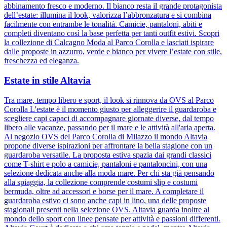
abbinamento fresco e moderno. Il bianco resta il grande protagonista
dell’estate: illumina il look, valorizza l’abbronzatura e si combina
facilmente con entrambe le tonalità. Camicie, pantaloni, abiti e
completi diventano così la base perfetta per tanti outfit estivi. Scopri
la collezione di Calcagno Moda al Parco Corolla e lasciati ispirare
dalle proposte in azzurro, verde e bianco per vivere l’estate con stile,
freschezza ed eleganza.
Estate in stile Altavia
Tra mare, tempo libero e sport, il look si rinnova da OVS al Parco
Corolla L'estate è il momento giusto per alleggerire il guardaroba e
scegliere capi capaci di accompagnare giornate diverse, dal tempo
libero alle vacanze, passando per il mare e le attività all'aria aperta.
Al negozio OVS del Parco Corolla di Milazzo il mondo Altavia
propone diverse ispirazioni per affrontare la bella stagione con un
guardaroba versatile. La proposta estiva spazia dai grandi classici
come T-shirt e polo a camicie, pantaloni e pantaloncini, con una
selezione dedicata anche alla moda mare. Per chi sta già pensando
alla spiaggia, la collezione comprende costumi slip e costumi
bermuda, oltre ad accessori e borse per il mare. A completare il
guardaroba estivo ci sono anche capi in lino, una delle proposte
stagionali presenti nella selezione OVS. Altavia guarda inoltre al
mondo dello sport con linee pensate per attività e passioni differenti.