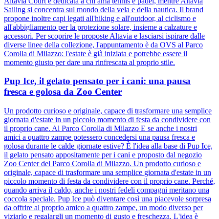
Altavia Court è dedicata a chi ama tennis e padel, mentre Altavia
Sailing si concentra sul mondo della vela e della nautica. Il brand
propone inoltre capi legati all'hiking e all'outdoor, al ciclismo e
all'abbigliamento per la protezione solare, insieme a calzature e
accessori. Per scoprire le proposte Altavia e lasciarsi ispirare dalle
diverse linee della collezione, l'appuntamento è da OVS al Parco
Corolla di Milazzo: l'estate è già iniziata e potrebbe essere il
momento giusto per dare una rinfrescata al proprio stile.
Pup Ice, il gelato pensato per i cani: una pausa
fresca e golosa da Zoo Center
Un prodotto curioso e originale, capace di trasformare una semplice
giornata d'estate in un piccolo momento di festa da condividere con
il proprio cane. Al Parco Corolla di Milazzo E se anche i nostri
amici a quattro zampe potessero concedersi una pausa fresca e
golosa durante le calde giornate estive? È l'idea alla base di Pup Ice,
il gelato pensato appositamente per i cani e proposto dal negozio
Zoo Center del Parco Corolla di Milazzo. Un prodotto curioso e
originale, capace di trasformare una semplice giornata d'estate in un
piccolo momento di festa da condividere con il proprio cane. Perché,
quando arriva il caldo, anche i nostri fedeli compagni meritano una
coccola speciale. Pup Ice può diventare così una piacevole sorpresa
da offrire al proprio amico a quattro zampe, un modo diverso per
viziarlo e regalargli un momento di gusto e freschezza. L'idea è