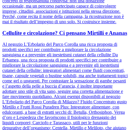
concreto di responsabilità condivisa: non una donazione
occasionale, ma un percorso partecipato capace di coinvolgere
imprese, cittadini, associazioni e istituzioni nella stessa direzione.
Perché, come recita il nome della campagna, la ricostruzione non è
mai il risultato dell’impegno di uno solo. Si costruisce insieme.
Cellulite e circolazione? Ci pensano Mirtilli e Ananas
Al negozio L’Erbolario del Parco Corolla una ricca proposta di
prodotti specifici per contribuire a migliorare la circolazione
sanguigna e a prevenire gli inestetismi cutanei della cellulite Da
Erbamea, una ricca proposta di prodotti specifici per contribuire a
migliorare la circolazione sanguigna e a prevenire gli inestetismi
cutanei della cellulite: integratori alimentari come fluidi concentrati,
tisane, capsule vegetali o bustine solubili, ma anche trattamenti topici
come gel o unguenti. Per contrastare la sensazione di gambe pesanti
e l’aspetto della pelle a buccia d’arancia, è inoltre importante
adottare uno stile di vita sano, seguire una corretta alimentazione e
fare movimento quotidiano. Alcuni esempi disponibili al negozio
L’Erbolario del Parco Corolla di Milazzo? Fluido Concentrato gusto
Mirtillo e Frutti Rossi Puradren Plus: Integratore alimentare, con
edulcoranti, a base di estratti secchi di: Betulla, Orthosiphon, Verga
d’oro e Lespedeza che favoriscono il fisiologico drenaggio dei
liquidi corporei; Carciofo e Tarassaco, utili per le funzioni
depurative dell’organismo; Centella, Mirtillo e Meliloto, che aiutano