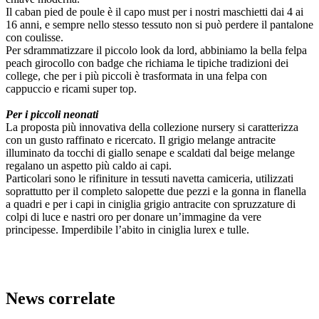
Il caban pied de poule è il capo must per i nostri maschietti dai 4 ai
16 anni, e sempre nello stesso tessuto non si può perdere il pantalone
con coulisse.
Per sdrammatizzare il piccolo look da lord, abbiniamo la bella felpa
peach girocollo con badge che richiama le tipiche tradizioni dei
college, che per i più piccoli è trasformata in una felpa con
cappuccio e ricami super top.
Per i piccoli neonati
La proposta più innovativa della collezione nursery si caratterizza
con un gusto raffinato e ricercato. Il grigio melange antracite
illuminato da tocchi di giallo senape e scaldati dal beige melange
regalano un aspetto più caldo ai capi.
Particolari sono le rifiniture in tessuti navetta camiceria, utilizzati
soprattutto per il completo salopette due pezzi e la gonna in flanella
a quadri e per i capi in ciniglia grigio antracite con spruzzature di
colpi di luce e nastri oro per donare un’immagine da vere
principesse. Imperdibile l’abito in ciniglia lurex e tulle.
News correlate