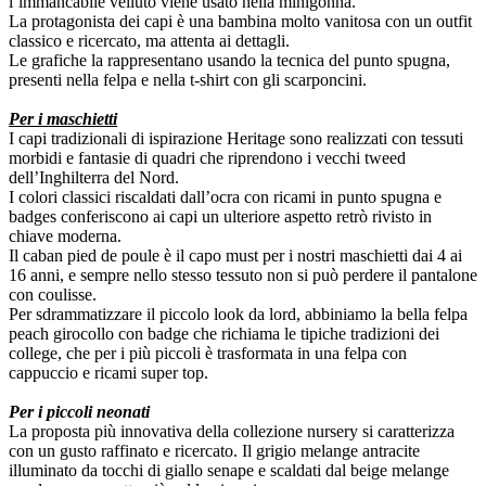
l’immancabile velluto viene usato nella minigonna.
La protagonista dei capi è una bambina molto vanitosa con un outfit
classico e ricercato, ma attenta ai dettagli.
Le grafiche la rappresentano usando la tecnica del punto spugna,
presenti nella felpa e nella t-shirt con gli scarponcini.
Per i maschietti
I capi tradizionali di ispirazione Heritage sono realizzati con tessuti
morbidi e fantasie di quadri che riprendono i vecchi tweed
dell’Inghilterra del Nord.
I colori classici riscaldati dall’ocra con ricami in punto spugna e
badges conferiscono ai capi un ulteriore aspetto retrò rivisto in
chiave moderna.
Il caban pied de poule è il capo must per i nostri maschietti dai 4 ai
16 anni, e sempre nello stesso tessuto non si può perdere il pantalone
con coulisse.
Per sdrammatizzare il piccolo look da lord, abbiniamo la bella felpa
peach girocollo con badge che richiama le tipiche tradizioni dei
college, che per i più piccoli è trasformata in una felpa con
cappuccio e ricami super top.
Per i piccoli neonati
La proposta più innovativa della collezione nursery si caratterizza
con un gusto raffinato e ricercato. Il grigio melange antracite
illuminato da tocchi di giallo senape e scaldati dal beige melange