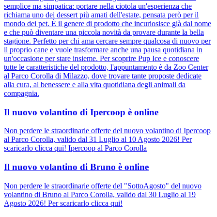
semplice ma simpatica: portare nella ciotola un'esperienza che
richiama uno dei dessert più amati dell'estate, pensata però per il
mondo dei pet. È il genere di prodotto che incuriosisce già dal nome
e che può diventare una piccola novità da provare durante la bella
stagione. Perfetto per chi ama cercare sempre qualcosa di nuovo per
il proprio cane e vuole trasformare anche una pausa quotidiana in
un'occasione per stare insieme. Per scoprire Pup Ice e conoscere
tutte le caratteristiche del prodotto, l'appuntamento è da Zoo Center
al Parco Corolla di Milazzo, dove trovare tante proposte dedicate
alla cura, al benessere e alla vita quotidiana degli animali da
compagnia.
Il nuovo volantino di Ipercoop è online
Non perdere le straordinarie offerte del nuovo volantino di Ipercoop
al Parco Corolla, valido dal 31 Luglio al 10 Agosto 2026! Per
scaricarlo clicca qui! Ipercoop al Parco Corolla
Il nuovo volantino di Bruno è online
Non perdere le straordinarie offerte del "SottoAgosto" del nuovo
volantino di Bruno al Parco Corolla, valido dal 30 Luglio al 19
Agosto 2026! Per scaricarlo clicca qui!