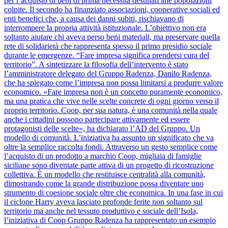
per l’acquisto di beni di prima necessità destinati alle popolazioni
colpite. Il secondo ha finanziato associazioni, cooperative sociali ed
enti benefici che, a causa dei danni subiti, rischiavano di
interrompere la propria attività istituzionale. L’obiettivo non era
soltanto aiutare chi aveva perso beni materiali, ma preservare quella
rete di solidarietà che rappresenta spesso il primo presidio sociale
durante le emergenze. “Fare impresa significa prendersi cura del
territorio”. A sintetizzare la filosofia dell’intervento è stato
l’amministratore delegato del Gruppo Radenza, Danilo Radenza,
che ha spiegato come l’impresa non possa limitarsi a produrre valore
economico. «Fare impresa non è un concetto puramente economico,
ma una pratica che vive nelle scelte concrete di ogni giorno verso il
proprio territorio. Coop, per sua natura, è una comunità nella quale
anche i cittadini possono partecipare attivamente ed essere
protagonisti delle scelte», ha dichiarato l’AD del Gruppo. Un
modello di comunità. L’iniziativa ha assunto un significato che va
oltre la semplice raccolta fondi. Attraverso un gesto semplice come
l’acquisto di un prodotto a marchio Coop, migliaia di famiglie
siciliane sono diventate parte attiva di un progetto di ricostruzione
collettiva. È un modello che restituisce centralità alla comunità,
dimostrando come la grande distribuzione possa diventare uno
strumento di coesione sociale oltre che economica. In una fase in cui
il ciclone Harry aveva lasciato profonde ferite non soltanto sul
territorio ma anche nel tessuto produttivo e sociale dell’Isola,
l’iniziativa di Coop Gruppo Radenza ha rappresentato un esempio