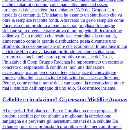
anche i cittadini possono partecipare attivamente ed essere
protagonisti delle scelte», ha dichiarato l’AD del Gruppo. Un
modello di comunità. L’iniziativa ha assunto un significato che va
oltre la semplice raccolta fondi. Attraverso un gesto semplice come
l’acquisto di un prodotto a marchio Coop, migliaia di famiglie
siciliane sono diventate parte attiva di un progetto di ricostruzione
collettiva. È un modello che restituisce centralità alla comunità,
dimostrando come la grande distribuzione possa diventare uno
strumento di coesione sociale oltre che economica. In una fase in cui
il ciclone Harry aveva lasciato profonde ferite non soltanto sul
territorio ma anche nel tessuto produttivo e sociale dell’Isola,
l’iniziativa di Coop Gruppo Radenza ha rappresentato un esempio
concreto di responsabilità condivisa: non una donazione
occasionale, ma un percorso partecipato capace di coinvolgere
imprese, cittadini, associazioni e istituzioni nella stessa direzione.
Perché, come recita il nome della campagna, la ricostruzione non è
mai il risultato dell’impegno di uno solo. Si costruisce insieme.
Cellulite e circolazione? Ci pensano Mirtilli e Ananas
Al negozio L’Erbolario del Parco Corolla una ricca proposta di
prodotti specifici per contribuire a migliorare la circolazione
sanguigna e a prevenire gli inestetismi cutanei della cellulite Da
Erbamea, una ricca proposta di prodotti specifici per contribuire a