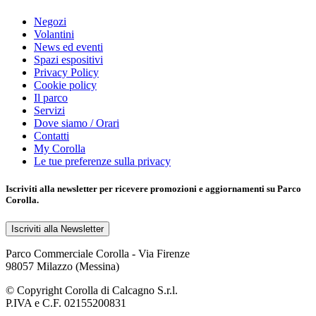
Negozi
Volantini
News ed eventi
Spazi espositivi
Privacy Policy
Cookie policy
Il parco
Servizi
Dove siamo / Orari
Contatti
My Corolla
Le tue preferenze sulla privacy
Iscriviti alla
newsletter
per ricevere promozioni e aggiornamenti su Parco
Corolla.
Iscriviti alla Newsletter
Parco Commerciale Corolla - Via Firenze
98057 Milazzo (Messina)
© Copyright Corolla di Calcagno S.r.l.
P.IVA e C.F. 02155200831