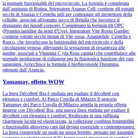
la normale funzionalità del microcircolo. La formula è completata
dall’aggiunta di Rutina. Integratore Ananas Cell: contiene gli estratti
secchi di Ananas e Centella utili per contrastare gli inestetismi della
cellulite, associati all'estratto secco di Betulla che favorisce il
drenaggio dei liquidi corporei. Completano la formula gli OPC
(Proantocianidine da semi d'Uva). Integratore Vite Rossa Gambe:
contiene estratti secchi titolati di Vite rossa, Amamelide, Centella e
Rusco, che favoriscono la funzionalità del microcircolo e della
circolazione venosa, alleviando la sensazione di pesantezza alle
gambe, associati a Vitamina C (da Rosa canina) che contribuisce alla
normale produzione di collagene per la fisiologica funzione dei vasi
sanguigni. Arricchisce la formula il bioflavonoide Diosmina,
ottenuto dall’Arancia.
Yamamay, effetto WOW
La linea Décolleté Bra è studiata per esaltare il décolleté con
eleganza e comfort. Al Parco Corolla di Milazzo Il negozio
Yamamay del Parco Corolla di Milazzo amplia la propria offerta
lingerie con Décolleté Bra, una nuova linea studiata per esaltare il
décolleté con eleganza e comfort. Realizzata in una raffinata
charmeuse lucida ed elasticizzata, la collezione combina femminilità
e funzionalità attraverso capi dal design essenziale e contemporaneo.
La linea comprende un push-up senza ferretto, pensato per garantire
sostegno e valorizzazione delle forme senza rinunciare al comfort e