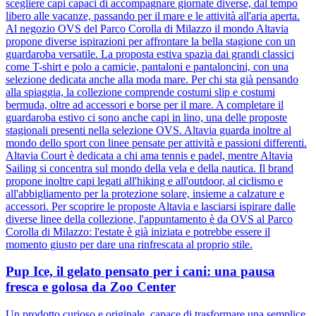
scegliere capi capaci di accompagnare giornate diverse, dal tempo
libero alle vacanze, passando per il mare e le attività all'aria aperta.
Al negozio OVS del Parco Corolla di Milazzo il mondo Altavia
propone diverse ispirazioni per affrontare la bella stagione con un
guardaroba versatile. La proposta estiva spazia dai grandi classici
come T-shirt e polo a camicie, pantaloni e pantaloncini, con una
selezione dedicata anche alla moda mare. Per chi sta già pensando
alla spiaggia, la collezione comprende costumi slip e costumi
bermuda, oltre ad accessori e borse per il mare. A completare il
guardaroba estivo ci sono anche capi in lino, una delle proposte
stagionali presenti nella selezione OVS. Altavia guarda inoltre al
mondo dello sport con linee pensate per attività e passioni differenti.
Altavia Court è dedicata a chi ama tennis e padel, mentre Altavia
Sailing si concentra sul mondo della vela e della nautica. Il brand
propone inoltre capi legati all'hiking e all'outdoor, al ciclismo e
all'abbigliamento per la protezione solare, insieme a calzature e
accessori. Per scoprire le proposte Altavia e lasciarsi ispirare dalle
diverse linee della collezione, l'appuntamento è da OVS al Parco
Corolla di Milazzo: l'estate è già iniziata e potrebbe essere il
momento giusto per dare una rinfrescata al proprio stile.
Pup Ice, il gelato pensato per i cani: una pausa
fresca e golosa da Zoo Center
Un prodotto curioso e originale, capace di trasformare una semplice