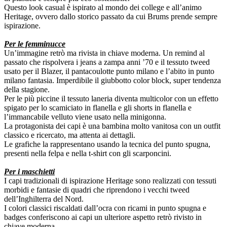
Questo look casual è ispirato al mondo dei college e all’animo
Heritage, ovvero dallo storico passato da cui Brums prende sempre
ispirazione.
Per le femminucce
Un’immagine retrò ma rivista in chiave moderna. Un remind al
passato che rispolvera i jeans a zampa anni ’70 e il tessuto tweed
usato per il Blazer, il pantacoulotte punto milano e l’abito in punto
milano fantasia. Imperdibile il giubbotto color block, super tendenza
della stagione.
Per le più piccine il tessuto laneria diventa multicolor con un effetto
spigato per lo scamiciato in flanella e gli shorts in flanella e
l’immancabile velluto viene usato nella minigonna.
La protagonista dei capi è una bambina molto vanitosa con un outfit
classico e ricercato, ma attenta ai dettagli.
Le grafiche la rappresentano usando la tecnica del punto spugna,
presenti nella felpa e nella t-shirt con gli scarponcini.
Per i maschietti
I capi tradizionali di ispirazione Heritage sono realizzati con tessuti
morbidi e fantasie di quadri che riprendono i vecchi tweed
dell’Inghilterra del Nord.
I colori classici riscaldati dall’ocra con ricami in punto spugna e
badges conferiscono ai capi un ulteriore aspetto retrò rivisto in
chiave moderna.