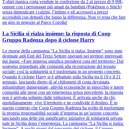
T-shirt manica corta vendute in confezione da 2 al prezzo di 9,99€,
oppure con i personaggi più amati da bambini (Pokémon o Stitch)
senza dimenticare i calzini, l’intimo e gli accessori a prezzi
accessibili con dettagli che fanno la differenza. Non vi resta che fare
un giro in negozio al Parco Corolla!
La Sicilia si rialza insieme: la risposta di Coop
Gruppo Radenza dopo il ciclone Harry
Le risorse della campagna “La Sicilia si rialza. Insieme” sono state
destinate agli Enti del Terzo Settore operanti nei territori interessati
dai danni: «Fare impresa significa prendersi cura del territorio» Dal
sostegno immediato alle comunità alla ricostruzione del tessuto
sociale: così la solidarietà si è trasformata in un progetto concreto.
Quando il ciclone Harry si è abbattuto sulla Sicilia tra il 19 e il 21
gennaio, lasciando dietro di sé chilometri di costa devastata,
infrastrutture danneggiate, attività economiche in ginocchio e intere
comunità alle prese con un’emergenza senza precedenti, la risposta
non è arrivata soltanto dalle istituzioni. È arrivata anche da chi,
quotidianamente, vive il territorio e ne condivide il destino. È in
questo contesto che Coop Gruppo Radenza ha scelto di trasformare
la propria responsabilità sociale d’impresa in un’azione concreta,
lanciando una delle più significative iniziative di solidarietà privata
nate in Sicilia dopo l’emergenza. La campagna “La Sicilia si rialza.
Insieme”. A pochi giorni dal passaggio del ciclone, il Gruppo