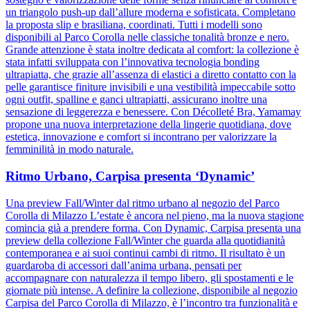
un triangolo push-up dall’allure moderna e sofisticata. Completano
la proposta slip e brasiliana, coordinati. Tutti i modelli sono
disponibili al Parco Corolla nelle classiche tonalità bronze e nero.
Grande attenzione è stata inoltre dedicata al comfort: la collezione è
stata infatti sviluppata con l’innovativa tecnologia bonding
ultrapiatta, che grazie all’assenza di elastici a diretto contatto con la
pelle garantisce finiture invisibili e una vestibilità impeccabile sotto
ogni outfit, spalline e ganci ultrapiatti, assicurano inoltre una
sensazione di leggerezza e benessere. Con Décolleté Bra, Yamamay
propone una nuova interpretazione della lingerie quotidiana, dove
estetica, innovazione e comfort si incontrano per valorizzare la
femminilità in modo naturale.
Ritmo Urbano, Carpisa presenta ‘Dynamic’
Una preview Fall/Winter dal ritmo urbano al negozio del Parco
Corolla di Milazzo L’estate è ancora nel pieno, ma la nuova stagione
comincia già a prendere forma. Con Dynamic, Carpisa presenta una
preview della collezione Fall/Winter che guarda alla quotidianità
contemporanea e ai suoi continui cambi di ritmo. Il risultato è un
guardaroba di accessori dall’anima urbana, pensati per
accompagnare con naturalezza il tempo libero, gli spostamenti e le
giornate più intense. A definire la collezione, disponibile al negozio
Carpisa del Parco Corolla di Milazzo, è l’incontro tra funzionalità e