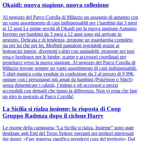
Okaidi: nuova stagione, nuova collezione
Al negozio del Parco Corolla di Milazzo un assaggio di autunno con
un vasto assortimento di capi indispensabili per i bambini dai 3 mesi
ai 12 anni Le prime novità di Okaidi per la nuova stagione Autunno
Inverno per bambini da 3 mesi a 12 anni sono già arrivate in
negozio. Delicata e di tendenza, propone un guardaroba completo
sia per lui che per lei. Morbidi pantaloni regolabili grazie ai
bottoncini interni, divertenti t-shirt con animaletti, proposte nei toni
rosa e bordeaux per le bimbe, scarpe e accessori coordinati per
proiettarci verso la nuova stagione. Al negozio del Parco Corolla di
Milazzo trovate sempre un vasto assortimento di capi indispensabili.
T-shirt manica corta vendute in confezione da 2 al prezzo di 9,99€,
oppure con i personaggi più amati da bambini (Pokémon o Stitch)
senza dimenticare i calzini, l’intimo e gli accessori a prezzi
accessibili con dettagli che fanno la differenza. Non vi resta che fare
un giro in negozio al Parco Corolla!
La Sicilia si rialza insieme: la risposta di Coop
Gruppo Radenza dopo il ciclone Harry
Le risorse della campagna “La Sicilia si rialza. Insieme” sono state
destinate agli Enti del Terzo Settore operanti nei territori interessati
dai danni: «Fare impresa significa prendersi cura del territorio» Dal