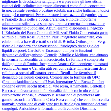
migliorare la circolazione sanguigna e a prevenire gli inestetismi
cutanei della cellulite: integratori alimentari come fluidi concentrati,
tisane, capsule vegetali o bustine solubili, ma anche trattamenti topici
come gel o unguenti. Per contrastare la sensazione di gambe pesanti
e l’aspetto della pelle a buccia d’arancia, è inoltre importante
adottare uno stile di vita sano, seguire una corretta alimentazione e
fare movimento quotidiano. Alcuni esempi disponibili al negozio
L’Erbolario del Parco Corolla di Milazzo? Fluido Concentrato gusto
Mirtillo e Frutti Rossi Puradren Plus: Integratore alimentare, con
edulcoranti, a base di estratti secchi di: Betulla, Orthosiphon, Verga
d’oro e Lespedeza che favoriscono il fisiologico drenaggio dei
liquidi corporei; Carciofo e Tarassaco, utili per le funzioni
depurative dell’organismo; Centella, Mirtillo e Meliloto, che aiutano
la normale funzionalità del microcircolo. La formula è completata
dall’aggiunta di Rutina. Integratore Ananas Cell: contiene gli estratti
secchi di Ananas e Centella utili per contrastare gli inestetismi della
cellulite, associati all'estratto secco di Betulla che favorisce il
drenaggio dei liquidi corporei. Completano la formula gli OPC
(Proantocianidine da semi d'Uva). Integratore Vite Rossa Gambe:
contiene estratti secchi titolati di Vite rossa, Amamelide, Centella e
Rusco, che favoriscono la funzionalità del microcircolo e della
circolazione venosa, alleviando la sensazione di pesantezza alle
gambe, associati a Vitamina C (da Rosa canina) che contribuisce alla
normale produzione di collagene per la fisiologica funzione dei vasi
sanguigni. Arricchisce la formula il bioflavonoide Diosmina,