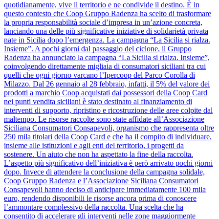
quotidianamente, vive il territorio e ne condivide il destino. È in
questo contesto che Coop Gruppo Radenza ha scelto di trasformare
la propria responsabilità sociale d’impresa in un’azione concreta,
lanciando una delle più significative iniziative di solidarietà privata
nate in Sicilia dopo l’emergenza. La campagna “La Sicilia si rialza.
Insieme”. A pochi giorni dal passaggio del ciclone, il Gruppo
Radenza ha annunciato la campagna “La Sicilia si rialza. Insieme”,
coinvolgendo direttamente migliaia di consumatori siciliani tra cui
quelli che ogni giorno varcano l’Ipercoop del Parco Corolla di
Milazzo. Dal 26 gennaio al 28 febbraio, infatti, il 5% del valore dei
prodotti a marchio Coop acquistati dai possessori della Coop Card
nei punti vendita siciliani è stato destinato al finanziamento di
interventi di supporto, ripristino e ricostruzione delle aree colpite dal
maltempo. Le risorse raccolte sono state affidate all’Associazione
Siciliana Consumatori Consapevoli, organismo che rappresenta oltre
250 mila titolari della Coop Card e che ha il compito di individuare,
insieme alle istituzioni e agli enti del territorio, i progetti da
sostenere. Un aiuto che non ha aspettato la fine della raccolta.
L’aspetto più significativo dell’iniziativa è però arrivato pochi giorni
dopo. Invece di attendere la conclusione della campagna solidale,
Coop Gruppo Radenza e l’Associazione Siciliana Consumatori
Consapevoli hanno deciso di anticipare immediatamente 100 mila
euro, rendendo disponibili le risorse ancora prima di conoscere
l’ammontare complessivo della raccolta. Una scelta che ha
consentito di accelerare gli interventi nelle zone maggiormente