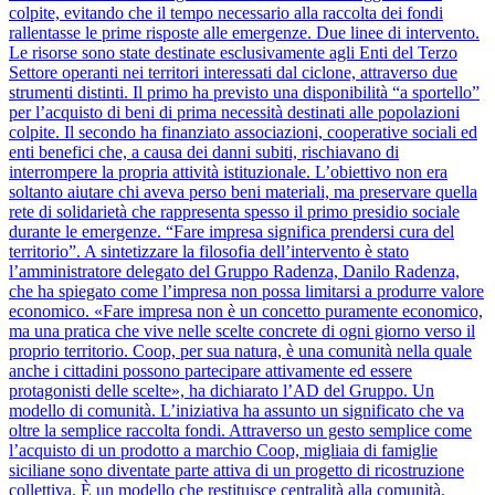
colpite, evitando che il tempo necessario alla raccolta dei fondi
rallentasse le prime risposte alle emergenze. Due linee di intervento.
Le risorse sono state destinate esclusivamente agli Enti del Terzo
Settore operanti nei territori interessati dal ciclone, attraverso due
strumenti distinti. Il primo ha previsto una disponibilità “a sportello”
per l’acquisto di beni di prima necessità destinati alle popolazioni
colpite. Il secondo ha finanziato associazioni, cooperative sociali ed
enti benefici che, a causa dei danni subiti, rischiavano di
interrompere la propria attività istituzionale. L’obiettivo non era
soltanto aiutare chi aveva perso beni materiali, ma preservare quella
rete di solidarietà che rappresenta spesso il primo presidio sociale
durante le emergenze. “Fare impresa significa prendersi cura del
territorio”. A sintetizzare la filosofia dell’intervento è stato
l’amministratore delegato del Gruppo Radenza, Danilo Radenza,
che ha spiegato come l’impresa non possa limitarsi a produrre valore
economico. «Fare impresa non è un concetto puramente economico,
ma una pratica che vive nelle scelte concrete di ogni giorno verso il
proprio territorio. Coop, per sua natura, è una comunità nella quale
anche i cittadini possono partecipare attivamente ed essere
protagonisti delle scelte», ha dichiarato l’AD del Gruppo. Un
modello di comunità. L’iniziativa ha assunto un significato che va
oltre la semplice raccolta fondi. Attraverso un gesto semplice come
l’acquisto di un prodotto a marchio Coop, migliaia di famiglie
siciliane sono diventate parte attiva di un progetto di ricostruzione
collettiva. È un modello che restituisce centralità alla comunità,