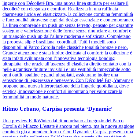
lingerie con Décolleté Bra, una nuova linea studiata per esaltare il
décolleté con eleganza e comfort. Realizzata in una raffinata
charmeuse lucida ed elasticizzata, la collezione combina femminilità
e funzionalità attraverso capi dal design essenziale e contemporaneo.
La linea comprende un push-up senza ferretto, pensato per garantire
sostegno e valorizzazione delle forme senza rinunciare al comfort e
un triangolo push-up dall’allure moderna e sofisticata. Completano
la proposta slip e brasiliana, coordinati. Tutti i modelli sono
disponibili al Parco Corolla nelle classiche tonalità bronze e nero.
Grande attenzione è stata inoltre dedicata al comfort: la collezione è
stata infatti sviluppata con l’innovativa tecnologia bonding
ultrapiatta, che grazie all’assenza di elastici a diretto contatto con la
pelle garantisce finiture invisibili e una vestibilità impeccabile sotto
ogni outfit, spalline e ganci ultrapiatti, assicurano inoltre una
sensazione di leggerezza e benessere. Con Décolleté Bra, Yamamay
propone una nuova interpretazione della lingerie quotidiana, dove
estetica, innovazione e comfort si incontrano per valorizzare la
femminilità in modo naturale.
Ritmo Urbano, Carpisa presenta ‘Dynamic’
Una preview Fall/Winter dal ritmo urbano al negozio del Parco
Corolla di Milazzo L’estate è ancora nel pieno, ma la nuova stagione
comincia già a prendere forma. Con Dynamic, Carpisa presenta una