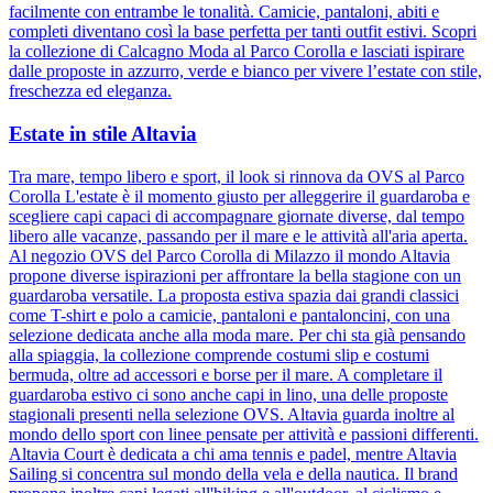
facilmente con entrambe le tonalità. Camicie, pantaloni, abiti e
completi diventano così la base perfetta per tanti outfit estivi. Scopri
la collezione di Calcagno Moda al Parco Corolla e lasciati ispirare
dalle proposte in azzurro, verde e bianco per vivere l’estate con stile,
freschezza ed eleganza.
Estate in stile Altavia
Tra mare, tempo libero e sport, il look si rinnova da OVS al Parco
Corolla L'estate è il momento giusto per alleggerire il guardaroba e
scegliere capi capaci di accompagnare giornate diverse, dal tempo
libero alle vacanze, passando per il mare e le attività all'aria aperta.
Al negozio OVS del Parco Corolla di Milazzo il mondo Altavia
propone diverse ispirazioni per affrontare la bella stagione con un
guardaroba versatile. La proposta estiva spazia dai grandi classici
come T-shirt e polo a camicie, pantaloni e pantaloncini, con una
selezione dedicata anche alla moda mare. Per chi sta già pensando
alla spiaggia, la collezione comprende costumi slip e costumi
bermuda, oltre ad accessori e borse per il mare. A completare il
guardaroba estivo ci sono anche capi in lino, una delle proposte
stagionali presenti nella selezione OVS. Altavia guarda inoltre al
mondo dello sport con linee pensate per attività e passioni differenti.
Altavia Court è dedicata a chi ama tennis e padel, mentre Altavia
Sailing si concentra sul mondo della vela e della nautica. Il brand