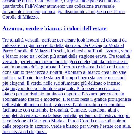
occasione d’uso. Con Dynamic, Carpisa anticipa così il nuovo
guardaroba Fall/Winter attraverso una collezione trasversale,
funzionale e contemporanea, già disponibile al negozio del Parco
Corolla di Milazzo.
Azzurro, verde e bianco: i colori dell’estate
Tre tonalità versatili, perfette per creare look leggeri ed eleganti da
indossare in ogni momento della giornata. Da Calcagno Moda al
Parco Corolla di Milazzo Freschi, luminosi e raffinati, azzurro, verde
e bianco sono tra i colori più amati della stagione estiva. Tre tonalità
versatili, perfette per creare look leggeri ed eleganti da indossare in
ogni momento della giornata. L’azzurro richiama il cielo e il mare e
dona subito freschezza all’outfit. Abbinato al bianco crea uno stile
pulito e raffinato, ideale sia per il tempo libero sia per le occasioni
più eleganti. Il verde, nelle sue sfumature più delicate o intense,
aggiunge un tocco naturale e originale. Può essere accostato al
bianco per un risultato luminoso oppure all’azzurro per creare un
abbinamento fresco e moderno. Il bianco resta il grande protagonista
dell’estate: illumina il look, valorizza l’abbronzatura e si combina
facilmente con entrambe le tonalità. Camicie, pantaloni, abiti e
completi diventano così la base perfetta per tanti outfit estivi. Scopri
la collezione di Calcagno Moda al Parco Corolla e lasciati ispirare
dalle proposte in azzurro, verde e bianco per vivere l’estate con stile,
freschezza ed eleganza.