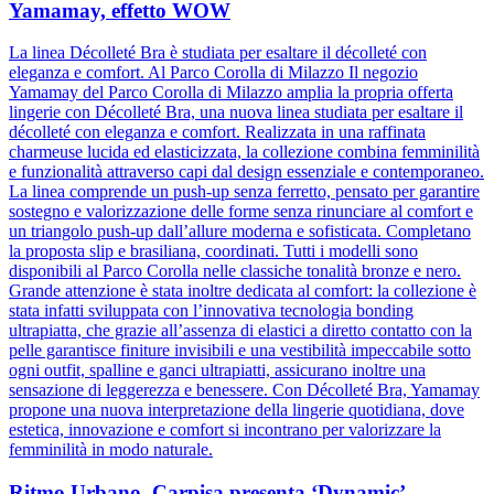
Yamamay, effetto WOW
La linea Décolleté Bra è studiata per esaltare il décolleté con
eleganza e comfort. Al Parco Corolla di Milazzo Il negozio
Yamamay del Parco Corolla di Milazzo amplia la propria offerta
lingerie con Décolleté Bra, una nuova linea studiata per esaltare il
décolleté con eleganza e comfort. Realizzata in una raffinata
charmeuse lucida ed elasticizzata, la collezione combina femminilità
e funzionalità attraverso capi dal design essenziale e contemporaneo.
La linea comprende un push-up senza ferretto, pensato per garantire
sostegno e valorizzazione delle forme senza rinunciare al comfort e
un triangolo push-up dall’allure moderna e sofisticata. Completano
la proposta slip e brasiliana, coordinati. Tutti i modelli sono
disponibili al Parco Corolla nelle classiche tonalità bronze e nero.
Grande attenzione è stata inoltre dedicata al comfort: la collezione è
stata infatti sviluppata con l’innovativa tecnologia bonding
ultrapiatta, che grazie all’assenza di elastici a diretto contatto con la
pelle garantisce finiture invisibili e una vestibilità impeccabile sotto
ogni outfit, spalline e ganci ultrapiatti, assicurano inoltre una
sensazione di leggerezza e benessere. Con Décolleté Bra, Yamamay
propone una nuova interpretazione della lingerie quotidiana, dove
estetica, innovazione e comfort si incontrano per valorizzare la
femminilità in modo naturale.
Ritmo Urbano, Carpisa presenta ‘Dynamic’