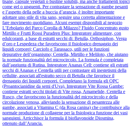
tisane, capsule vegetali o bustine solubili, ma anche trattamenti topici
come gel o unguenti. Per contrastare la sensazione di gambe pesanti
e l’aspetto della pelle a buccia d’arancia, è inoltre importante
adottare uno stile di vita sano, seguire una corretta alimentazione e
fare movimento quotidiano. Alcuni esempi disponibili al negozio
L’Erbolario del Parco Corolla di Milazzo? Fluido Concentrato gusto
Mirtillo e Frutti Rossi Puradren Plus: Integratore alimentare, con
edulcoranti, a base di estratti secchi di: Betulla, Orthosiphon, Verga
d’oro e Lespedeza che favoriscono il fisiologico drenaggio dei
liquidi corporei; Carciofo e Tarassaco, utili per le funzioni
depurative dell’organismo; Centella, Mirtillo e Meliloto, che aiutano
la normale funzionalità del microcircolo. La formula è completata
dall’aggiunta di Rutina. Integratore Ananas Cell: contiene gli estratti
secchi di Ananas e Centella utili per contrastare gli inestetismi della
cellulite, associati all'estratto secco di Betulla che favorisce il
drenaggio dei liquidi corporei. Completano la formula gli OPC
(Proantocianidine da semi d'Uva). Integratore Vite Rossa Gambe:
contiene estratti secchi titolati di Vite rossa, Amamelide, Centella e
Rusco, che favoriscono la funzionalità del microcircolo e della
circolazione venosa, alleviando la sensazione di pesantezza alle
gambe, associati a Vitamina C (da Rosa canina) che contribuisce alla
normale produzione di collagene per la fisiologica funzione dei vasi
sanguigni. Arricchisce la formula il bioflavonoide Diosmina,
ottenuto dall’Arancia.