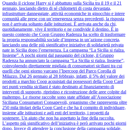
Quando il ciclone Harry si è abbattuto sulla Sicilia tra il 19 e il 21
gennaio, lasciando dietro di sé chilometri di costa devastata,
infrastrutture danneggiate, attività economiche in ginocchio e intere
comunità alle prese con un’emergenza senza precedenti, la risposta
non è arrivata soltanto dalle istituzioni. È arrivata anche da chi,
quotidianamente, vive il territorio e ne condivide il destino. È in
questo contesto che Coop Gruppo Radenza ha scelto di trasformare
la propria responsabilità sociale d’impresa in un’azione concreta,
lanciando una delle più significative iniziative di solidarietà privata
nate in Sicilia dopo l’emergenza. La campagna “La Sicilia si rialza.
Insieme”. A pochi giorni dal passaggio del ciclone, il Gruppo
Radenza ha annunciato la campagna “La Sicilia si rialza. Insieme”,
coinvolgendo direttamente migliaia di consumatori siciliani tra cui
quelli che ogni giorno varcano l’Ipercoop del Parco Corolla di
Milazzo. Dal 26 gennaio al 28 febbraio, infatti, il 5% del valore dei
prodotti a marchio Coop acquistati dai possessori della Coop Card
nei punti vendita siciliani è stato destinato al finanziamento di
interventi di supporto, ripristino e ricostruzione delle aree colpite dal
maltempo. Le risorse raccolte sono state affidate all’Associazione
Siciliana Consumatori Consapevoli, organismo che rappresenta oltre
250 mila titolari della Coop Card e che ha il compito di individuare,
insieme alle istituzioni e agli enti del territorio, i progetti da
sostenere. Un aiuto che non ha aspettato la fine della raccolta.
L’aspetto più significativo dell’iniziativa è però arrivato pochi giorni
dopo. Invece di attendere la conclusione della campagna solidale,