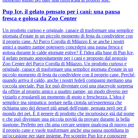
Pup Ice, il gelato pensato per i cani: una pausa
fresca e golosa da Zoo Center
Un prodotto curioso e originale, capace di trasformare una semplice
giornata d'estate in un piccolo momento di festa da condividere con
il proprio cane. Al Parco Corolla di Milazzo E se anche i nostri
amici a quattro zampe potessero concedersi una pausa fresca e
golosa durante le calde giornate estive? È l'idea alla base di Pup Ice,
il gelato pensato appositamente per i cani e proposto dal negozio
Zoo Center del Parco Corolla di Milazzo. Un prodotto curioso e
originale, capace di trasformare una semplice giornata d'estate in un
piccolo momento di festa da condividere con il proprio cane. Perché,
quando arriva il caldo, anche i nostri fedeli compagni meritano una
coccola speciale. Pup Ice può diventare così una piacevole sorpresa
da offrire al proprio amico a quattro zampe, un modo diverso per
viziarlo e regalargli un momento di gusto e freschezza. L'idea è
semplice ma simpatica: portare nella ciotola un'esperienza che
richiama uno dei dessert più amati dell'estate, pensata però per il
mondo dei pet. È il genere di prodotto che incuriosisce già dal nome
e che può diventare una piccola novità da provare durante la bella
stagione. Perfetto per chi ama cercare sempre qualcosa di nuovo per
il proprio cane e vuole trasformare anche una pausa quotidiana in
un'occasione per stare insieme. Per scoprire Pup Ice e conoscere