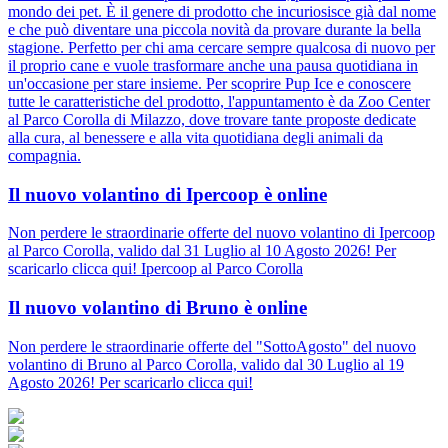
mondo dei pet. È il genere di prodotto che incuriosisce già dal nome
e che può diventare una piccola novità da provare durante la bella
stagione. Perfetto per chi ama cercare sempre qualcosa di nuovo per
il proprio cane e vuole trasformare anche una pausa quotidiana in
un'occasione per stare insieme. Per scoprire Pup Ice e conoscere
tutte le caratteristiche del prodotto, l'appuntamento è da Zoo Center
al Parco Corolla di Milazzo, dove trovare tante proposte dedicate
alla cura, al benessere e alla vita quotidiana degli animali da
compagnia.
Il nuovo volantino di Ipercoop è online
Non perdere le straordinarie offerte del nuovo volantino di Ipercoop
al Parco Corolla, valido dal 31 Luglio al 10 Agosto 2026! Per
scaricarlo clicca qui! Ipercoop al Parco Corolla
Il nuovo volantino di Bruno è online
Non perdere le straordinarie offerte del "SottoAgosto" del nuovo
volantino di Bruno al Parco Corolla, valido dal 30 Luglio al 19
Agosto 2026! Per scaricarlo clicca qui!