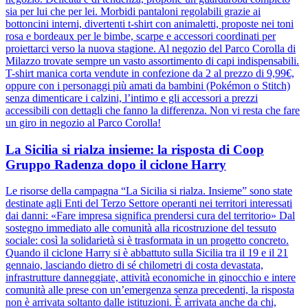
sia per lui che per lei. Morbidi pantaloni regolabili grazie ai
bottoncini interni, divertenti t-shirt con animaletti, proposte nei toni
rosa e bordeaux per le bimbe, scarpe e accessori coordinati per
proiettarci verso la nuova stagione. Al negozio del Parco Corolla di
Milazzo trovate sempre un vasto assortimento di capi indispensabili.
T-shirt manica corta vendute in confezione da 2 al prezzo di 9,99€,
oppure con i personaggi più amati da bambini (Pokémon o Stitch)
senza dimenticare i calzini, l’intimo e gli accessori a prezzi
accessibili con dettagli che fanno la differenza. Non vi resta che fare
un giro in negozio al Parco Corolla!
La Sicilia si rialza insieme: la risposta di Coop
Gruppo Radenza dopo il ciclone Harry
Le risorse della campagna “La Sicilia si rialza. Insieme” sono state
destinate agli Enti del Terzo Settore operanti nei territori interessati
dai danni: «Fare impresa significa prendersi cura del territorio» Dal
sostegno immediato alle comunità alla ricostruzione del tessuto
sociale: così la solidarietà si è trasformata in un progetto concreto.
Quando il ciclone Harry si è abbattuto sulla Sicilia tra il 19 e il 21
gennaio, lasciando dietro di sé chilometri di costa devastata,
infrastrutture danneggiate, attività economiche in ginocchio e intere
comunità alle prese con un’emergenza senza precedenti, la risposta
non è arrivata soltanto dalle istituzioni. È arrivata anche da chi,