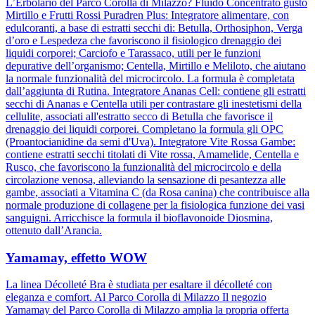
L’Erbolario del Parco Corolla di Milazzo? Fluido Concentrato gusto
Mirtillo e Frutti Rossi Puradren Plus: Integratore alimentare, con
edulcoranti, a base di estratti secchi di: Betulla, Orthosiphon, Verga
d’oro e Lespedeza che favoriscono il fisiologico drenaggio dei
liquidi corporei; Carciofo e Tarassaco, utili per le funzioni
depurative dell’organismo; Centella, Mirtillo e Meliloto, che aiutano
la normale funzionalità del microcircolo. La formula è completata
dall’aggiunta di Rutina. Integratore Ananas Cell: contiene gli estratti
secchi di Ananas e Centella utili per contrastare gli inestetismi della
cellulite, associati all'estratto secco di Betulla che favorisce il
drenaggio dei liquidi corporei. Completano la formula gli OPC
(Proantocianidine da semi d'Uva). Integratore Vite Rossa Gambe:
contiene estratti secchi titolati di Vite rossa, Amamelide, Centella e
Rusco, che favoriscono la funzionalità del microcircolo e della
circolazione venosa, alleviando la sensazione di pesantezza alle
gambe, associati a Vitamina C (da Rosa canina) che contribuisce alla
normale produzione di collagene per la fisiologica funzione dei vasi
sanguigni. Arricchisce la formula il bioflavonoide Diosmina,
ottenuto dall’Arancia.
Yamamay, effetto WOW
La linea Décolleté Bra è studiata per esaltare il décolleté con
eleganza e comfort. Al Parco Corolla di Milazzo Il negozio
Yamamay del Parco Corolla di Milazzo amplia la propria offerta