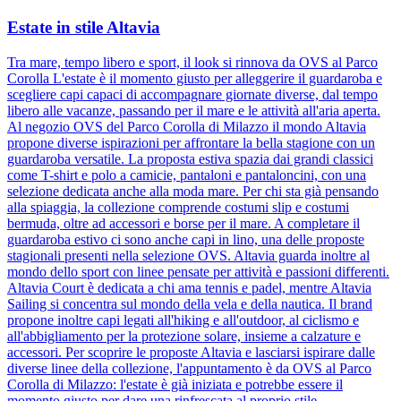
Estate in stile Altavia
Tra mare, tempo libero e sport, il look si rinnova da OVS al Parco
Corolla L'estate è il momento giusto per alleggerire il guardaroba e
scegliere capi capaci di accompagnare giornate diverse, dal tempo
libero alle vacanze, passando per il mare e le attività all'aria aperta.
Al negozio OVS del Parco Corolla di Milazzo il mondo Altavia
propone diverse ispirazioni per affrontare la bella stagione con un
guardaroba versatile. La proposta estiva spazia dai grandi classici
come T-shirt e polo a camicie, pantaloni e pantaloncini, con una
selezione dedicata anche alla moda mare. Per chi sta già pensando
alla spiaggia, la collezione comprende costumi slip e costumi
bermuda, oltre ad accessori e borse per il mare. A completare il
guardaroba estivo ci sono anche capi in lino, una delle proposte
stagionali presenti nella selezione OVS. Altavia guarda inoltre al
mondo dello sport con linee pensate per attività e passioni differenti.
Altavia Court è dedicata a chi ama tennis e padel, mentre Altavia
Sailing si concentra sul mondo della vela e della nautica. Il brand
propone inoltre capi legati all'hiking e all'outdoor, al ciclismo e
all'abbigliamento per la protezione solare, insieme a calzature e
accessori. Per scoprire le proposte Altavia e lasciarsi ispirare dalle
diverse linee della collezione, l'appuntamento è da OVS al Parco
Corolla di Milazzo: l'estate è già iniziata e potrebbe essere il
momento giusto per dare una rinfrescata al proprio stile.