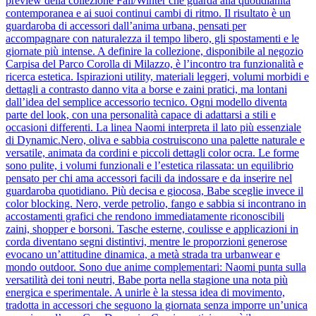
preview della collezione Fall/Winter che guarda alla quotidianità
contemporanea e ai suoi continui cambi di ritmo. Il risultato è un
guardaroba di accessori dall’anima urbana, pensati per
accompagnare con naturalezza il tempo libero, gli spostamenti e le
giornate più intense. A definire la collezione, disponibile al negozio
Carpisa del Parco Corolla di Milazzo, è l’incontro tra funzionalità e
ricerca estetica. Ispirazioni utility, materiali leggeri, volumi morbidi e
dettagli a contrasto danno vita a borse e zaini pratici, ma lontani
dall’idea del semplice accessorio tecnico. Ogni modello diventa
parte del look, con una personalità capace di adattarsi a stili e
occasioni differenti. La linea Naomi interpreta il lato più essenziale
di Dynamic.Nero, oliva e sabbia costruiscono una palette naturale e
versatile, animata da cordini e piccoli dettagli color ocra. Le forme
sono pulite, i volumi funzionali e l’estetica rilassata: un equilibrio
pensato per chi ama accessori facili da indossare e da inserire nel
guardaroba quotidiano. Più decisa e giocosa, Babe sceglie invece il
color blocking. Nero, verde petrolio, fango e sabbia si incontrano in
accostamenti grafici che rendono immediatamente riconoscibili
zaini, shopper e borsoni. Tasche esterne, coulisse e applicazioni in
corda diventano segni distintivi, mentre le proporzioni generose
evocano un’attitudine dinamica, a metà strada tra urbanwear e
mondo outdoor. Sono due anime complementari: Naomi punta sulla
versatilità dei toni neutri, Babe porta nella stagione una nota più
energica e sperimentale. A unirle è la stessa idea di movimento,
tradotta in accessori che seguono la giornata senza imporre un’unica