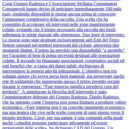
Coop Gruppo Radenza e l’Associazione Siciliana Consumatori
Consapevoli hanno deciso di anticipare immediatamente 100 mila
euro, rendendo disponibili le risorse ancora prima di conoscere
l’ammontare complessivo della raccolta. Una scelta che ha
consentito di accelerare gli interventi nelle zone maggiormente
colpite, evitando che il tempo necessario alla raccolta dei fondi
rallentasse le prime risposte alle emergenze. Due linee di intervento.
Le risorse sono state destinate esclusivamente agli Enti del Terzo
Settore operanti nei territori interessati dal ciclone, attraverso due
strumenti distinti. Il primo ha previsto una disponibilità “a sportello”
per l’acquisto di beni di prima necessità destinati alle popolazioni
colpite. Il secondo ha finanziato associazioni, cooperative sociali ed
enti benefici che, a causa dei danni subiti, rischiavano di
interrompere la propria attività istituzionale. L’obiettivo non era
soltanto aiutare chi aveva perso beni materiali, ma preservare quella
rete di solidarietà che rappresenta spesso il primo presidio sociale
durante le emergenze. “Fare impresa significa prendersi cura del
territorio”. A sintetizzare la filosofia dell’intervento è stato
l’amministratore delegato del Gruppo Radenza, Danilo Radenza,
che ha spiegato come l’impresa non possa limitarsi a produrre valore
economico. «Fare impresa non è un concetto puramente economico,
ma una pratica che vive nelle scelte concrete di ogni giorno verso il
proprio territorio. Coop, per sua natura, è una comunità nella quale
anche i cittadini possono partecipare attivamente ed essere
protagonisti delle scelte», ha dichiarato l’AD del Gruppo. Un