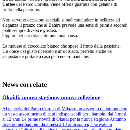
Coffee
del Parco Corolla, viene offerta guarnita con gelatina di
frutto della passione.
Non servono occasioni speciali, si può concludere in bellezza ed
eleganza il pranzo che al Bahira prevede una serie di primi e secondi
piatti sempre diversi e gustosi.
Oppure per coccolarsi durante una pausa.
La mousse al cioccolato bianco che sposa il frutto della passione.
Un dolce dal gusto ricercato e afrodisiaco, perfetto anche da
acquistare e portare a casa per cene romantiche.
News correlate
Okaidi: nuova stagione, nuova collezione
Al negozio del Parco Corolla di Milazzo un assaggio di autunno con
un vasto assortimento di capi indispensabili per i bambini dai 3 mesi
ai 12 anni Le prime novità di Okaidi per la nuova stagione Autunno
Inverno per bambini da 3 mesi a 12 anni sono già arrivate in
negozio. Delicata e di tendenza, propone un guardaroba completo