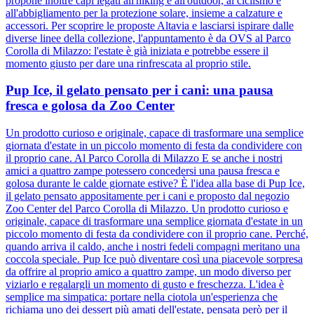
propone inoltre capi legati all'hiking e all'outdoor, al ciclismo e
all'abbigliamento per la protezione solare, insieme a calzature e
accessori. Per scoprire le proposte Altavia e lasciarsi ispirare dalle
diverse linee della collezione, l'appuntamento è da OVS al Parco
Corolla di Milazzo: l'estate è già iniziata e potrebbe essere il
momento giusto per dare una rinfrescata al proprio stile.
Pup Ice, il gelato pensato per i cani: una pausa
fresca e golosa da Zoo Center
Un prodotto curioso e originale, capace di trasformare una semplice
giornata d'estate in un piccolo momento di festa da condividere con
il proprio cane. Al Parco Corolla di Milazzo E se anche i nostri
amici a quattro zampe potessero concedersi una pausa fresca e
golosa durante le calde giornate estive? È l'idea alla base di Pup Ice,
il gelato pensato appositamente per i cani e proposto dal negozio
Zoo Center del Parco Corolla di Milazzo. Un prodotto curioso e
originale, capace di trasformare una semplice giornata d'estate in un
piccolo momento di festa da condividere con il proprio cane. Perché,
quando arriva il caldo, anche i nostri fedeli compagni meritano una
coccola speciale. Pup Ice può diventare così una piacevole sorpresa
da offrire al proprio amico a quattro zampe, un modo diverso per
viziarlo e regalargli un momento di gusto e freschezza. L'idea è
semplice ma simpatica: portare nella ciotola un'esperienza che
richiama uno dei dessert più amati dell'estate, pensata però per il