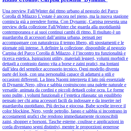
Una preview Fall/Winter dal ritmo urbano al negozio del Parco
Corolla di Milazzo L’estate è ancora nel pieno, ma la nuova stagione
comincia già a prendere forma. Con Dynamic, Carpisa presenta una
preview della collezione Fall/Winter che guarda alla quotidianità
contemporanea e ai suoi continui cambi di ritmo. Il risultato è un
guardaroba di accessori dall’anima urbana, pensati per
accompagnare con naturalezza il tempo libero, gli spostamenti e le
giornate più intense. A definire la collezione, disponibile al negozio
Carpisa del Parco Corolla di Milazzo, è l’incontro tra funzionalità e
ricerca estetica. Ispirazioni utility, materiali leggeri, volumi morbidi e
dettagli a contrasto danno vita a borse e zaini pratici, ma lontani
dall’idea del semplice accessorio tecnico. Ogni modello diventa
parte del look, con una personalità capace di adattarsi a stili e
occasioni differenti. La linea Naomi interpreta il lato più essenziale
di Dynamic.Nero, oliva e sabbia costruiscono una palette naturale e
versatile, animata da cordini e piccoli dettagli color ocra. Le forme
sono pulite, i volumi funzionali e l’estetica rilassata: un equilibrio
pensato per chi ama accessori facili da indossare e da inserire nel
guardaroba quotidiano. Più decisa e giocosa, Babe sceglie invece il
color blocking. Nero, verde petrolio, fango e sabbia si incontrano in
accostamenti grafici che rendono immediatamente riconoscibili
zaini, shopper e borsoni. Tasche esterne, coulisse e applicazioni in
corda diventano segni distintivi, mentre le proporzioni generose