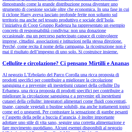
dimostrando come la grande distribuzione possa diventare uno
strumento di coesione sociale oltre che economica. In una fase in cui
il ciclone Harry aveva lasciato profonde ferite non soltanto sul
territorio ma anche nel tessuto produttivo e sociale dell’Isola,
l’iniziativa di Coop Gruppo Radenza ha rappresentato un esempio
concreto di responsabilità condivisa: non una donazione
occasionale, ma un percorso partecipato capace di coinvolgere
imprese, cittadini, associazioni e istituzioni nella stessa direzione.
Perché, come recita il nome della campagna, la ricostruzione non è
mai il risultato dell’impegno di uno solo. Si costruisce insieme.
Cellulite e circolazione? Ci pensano Mirtilli e Ananas
Al negozio L’Erbolario del Parco Corolla una ricca proposta di
prodotti specifici per contribuire a migliorare la circolazione
sanguigna e a prevenire gli inestetismi cutanei della cellulite Da
Erbamea, una ricca proposta di prodotti specifici per contribuire a
migliorare la circolazione sanguigna e a prevenire gli inestetismi
cutanei della cellulite: integratori alimentari come fluidi concentrati,
tisane, capsule vegetali o bustine solubili, ma anche trattamenti topici
come gel o unguenti. Per contrastare la sensazione di gambe pesanti
e l’aspetto della pelle a buccia d’arancia, è inoltre importante
adottare uno stile di vita sano, seguire una corretta alimentazione e
fare movimento quotidiano. Alcuni esempi disponibili al negozio