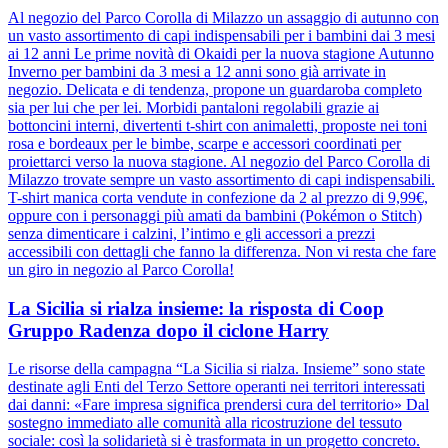
Al negozio del Parco Corolla di Milazzo un assaggio di autunno con
un vasto assortimento di capi indispensabili per i bambini dai 3 mesi
ai 12 anni Le prime novità di Okaidi per la nuova stagione Autunno
Inverno per bambini da 3 mesi a 12 anni sono già arrivate in
negozio. Delicata e di tendenza, propone un guardaroba completo
sia per lui che per lei. Morbidi pantaloni regolabili grazie ai
bottoncini interni, divertenti t-shirt con animaletti, proposte nei toni
rosa e bordeaux per le bimbe, scarpe e accessori coordinati per
proiettarci verso la nuova stagione. Al negozio del Parco Corolla di
Milazzo trovate sempre un vasto assortimento di capi indispensabili.
T-shirt manica corta vendute in confezione da 2 al prezzo di 9,99€,
oppure con i personaggi più amati da bambini (Pokémon o Stitch)
senza dimenticare i calzini, l’intimo e gli accessori a prezzi
accessibili con dettagli che fanno la differenza. Non vi resta che fare
un giro in negozio al Parco Corolla!
La Sicilia si rialza insieme: la risposta di Coop
Gruppo Radenza dopo il ciclone Harry
Le risorse della campagna “La Sicilia si rialza. Insieme” sono state
destinate agli Enti del Terzo Settore operanti nei territori interessati
dai danni: «Fare impresa significa prendersi cura del territorio» Dal
sostegno immediato alle comunità alla ricostruzione del tessuto
sociale: così la solidarietà si è trasformata in un progetto concreto.