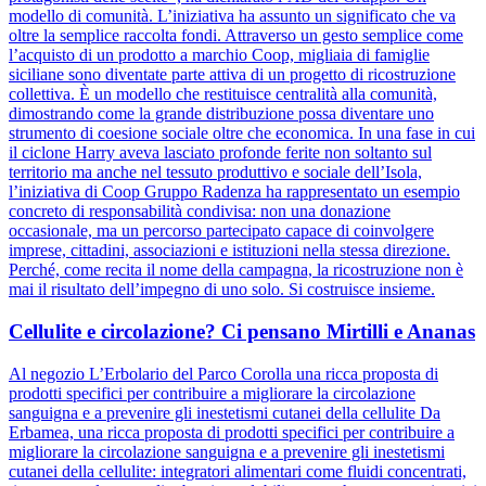
modello di comunità. L’iniziativa ha assunto un significato che va
oltre la semplice raccolta fondi. Attraverso un gesto semplice come
l’acquisto di un prodotto a marchio Coop, migliaia di famiglie
siciliane sono diventate parte attiva di un progetto di ricostruzione
collettiva. È un modello che restituisce centralità alla comunità,
dimostrando come la grande distribuzione possa diventare uno
strumento di coesione sociale oltre che economica. In una fase in cui
il ciclone Harry aveva lasciato profonde ferite non soltanto sul
territorio ma anche nel tessuto produttivo e sociale dell’Isola,
l’iniziativa di Coop Gruppo Radenza ha rappresentato un esempio
concreto di responsabilità condivisa: non una donazione
occasionale, ma un percorso partecipato capace di coinvolgere
imprese, cittadini, associazioni e istituzioni nella stessa direzione.
Perché, come recita il nome della campagna, la ricostruzione non è
mai il risultato dell’impegno di uno solo. Si costruisce insieme.
Cellulite e circolazione? Ci pensano Mirtilli e Ananas
Al negozio L’Erbolario del Parco Corolla una ricca proposta di
prodotti specifici per contribuire a migliorare la circolazione
sanguigna e a prevenire gli inestetismi cutanei della cellulite Da
Erbamea, una ricca proposta di prodotti specifici per contribuire a
migliorare la circolazione sanguigna e a prevenire gli inestetismi
cutanei della cellulite: integratori alimentari come fluidi concentrati,