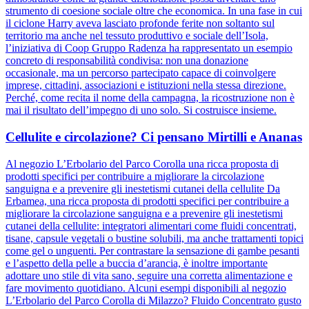
strumento di coesione sociale oltre che economica. In una fase in cui
il ciclone Harry aveva lasciato profonde ferite non soltanto sul
territorio ma anche nel tessuto produttivo e sociale dell’Isola,
l’iniziativa di Coop Gruppo Radenza ha rappresentato un esempio
concreto di responsabilità condivisa: non una donazione
occasionale, ma un percorso partecipato capace di coinvolgere
imprese, cittadini, associazioni e istituzioni nella stessa direzione.
Perché, come recita il nome della campagna, la ricostruzione non è
mai il risultato dell’impegno di uno solo. Si costruisce insieme.
Cellulite e circolazione? Ci pensano Mirtilli e Ananas
Al negozio L’Erbolario del Parco Corolla una ricca proposta di
prodotti specifici per contribuire a migliorare la circolazione
sanguigna e a prevenire gli inestetismi cutanei della cellulite Da
Erbamea, una ricca proposta di prodotti specifici per contribuire a
migliorare la circolazione sanguigna e a prevenire gli inestetismi
cutanei della cellulite: integratori alimentari come fluidi concentrati,
tisane, capsule vegetali o bustine solubili, ma anche trattamenti topici
come gel o unguenti. Per contrastare la sensazione di gambe pesanti
e l’aspetto della pelle a buccia d’arancia, è inoltre importante
adottare uno stile di vita sano, seguire una corretta alimentazione e
fare movimento quotidiano. Alcuni esempi disponibili al negozio
L’Erbolario del Parco Corolla di Milazzo? Fluido Concentrato gusto