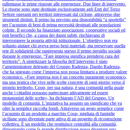
rallentasse le prime risposte alle emergenze. Due linee di intervento.
Le risorse sono state destinate esclusivamente agli Enti del Terzo
Settore operanti nei territori interessati dal ciclone, attraverso due
strumenti distinti. Il primo ha previsto una disponibilità “a sportello”
per l’acquisto di beni di prima necessità destinati alle popolazioni
colpite. Il secondo ha finanziato associazioni, cooperative sociali ed
enti benefici che, a causa dei danni subiti, rischiavano di
interrompere la propria attività istituzionale. L’obiettivo non era
soltanto aiutare chi aveva perso beni materiali, ma preservare quella
rete di solidarietà che rappresenta spesso il primo presidio sociale
durante le emergenze. “Fare impresa significa prendersi cura del
territorio”. A sintetizzare la filosofia dell’intervento è stato
l’amministratore delegato del Gruppo Radenza, Danilo Radenza,
che ha spiegato come l’impresa non possa limitarsi a produrre valore
economico. «Fare impresa non è un concetto puramente economico,
ma una pratica che vive nelle scelte concrete di ogni giorno verso il
proprio territorio. Coop, per sua natura, è una comunità nella quale
anche i cittadini possono partecipare attivamente ed essere
protagonisti delle scelte», ha dichiarato l’AD del Gruppo. Un
modello di comunità. L’iniziativa ha assunto un significato che va
oltre la semplice raccolta fondi. Attraverso un gesto semplice come
l’acquisto di un prodotto a marchio Coop, migliaia di famiglie
siciliane sono diventate parte attiva di un progetto di ricostruzione
collettiva. È un modello che restituisce centralità alla comunità,
dimostrando come la grande distribuzione possa diventare uno