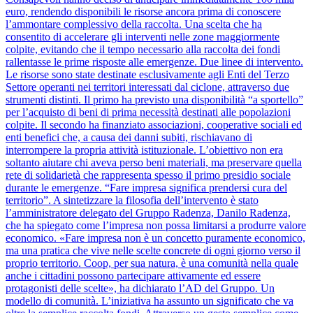
euro, rendendo disponibili le risorse ancora prima di conoscere
l’ammontare complessivo della raccolta. Una scelta che ha
consentito di accelerare gli interventi nelle zone maggiormente
colpite, evitando che il tempo necessario alla raccolta dei fondi
rallentasse le prime risposte alle emergenze. Due linee di intervento.
Le risorse sono state destinate esclusivamente agli Enti del Terzo
Settore operanti nei territori interessati dal ciclone, attraverso due
strumenti distinti. Il primo ha previsto una disponibilità “a sportello”
per l’acquisto di beni di prima necessità destinati alle popolazioni
colpite. Il secondo ha finanziato associazioni, cooperative sociali ed
enti benefici che, a causa dei danni subiti, rischiavano di
interrompere la propria attività istituzionale. L’obiettivo non era
soltanto aiutare chi aveva perso beni materiali, ma preservare quella
rete di solidarietà che rappresenta spesso il primo presidio sociale
durante le emergenze. “Fare impresa significa prendersi cura del
territorio”. A sintetizzare la filosofia dell’intervento è stato
l’amministratore delegato del Gruppo Radenza, Danilo Radenza,
che ha spiegato come l’impresa non possa limitarsi a produrre valore
economico. «Fare impresa non è un concetto puramente economico,
ma una pratica che vive nelle scelte concrete di ogni giorno verso il
proprio territorio. Coop, per sua natura, è una comunità nella quale
anche i cittadini possono partecipare attivamente ed essere
protagonisti delle scelte», ha dichiarato l’AD del Gruppo. Un
modello di comunità. L’iniziativa ha assunto un significato che va