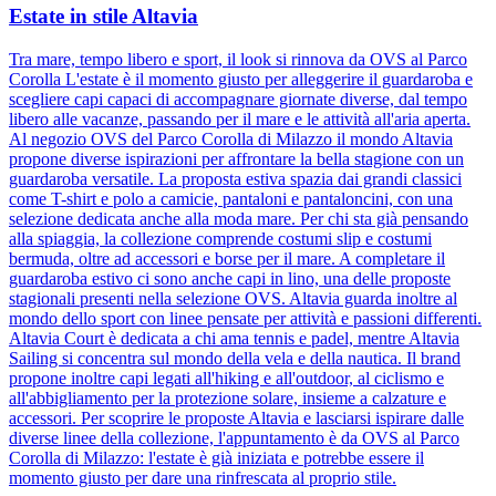
Estate in stile Altavia
Tra mare, tempo libero e sport, il look si rinnova da OVS al Parco
Corolla L'estate è il momento giusto per alleggerire il guardaroba e
scegliere capi capaci di accompagnare giornate diverse, dal tempo
libero alle vacanze, passando per il mare e le attività all'aria aperta.
Al negozio OVS del Parco Corolla di Milazzo il mondo Altavia
propone diverse ispirazioni per affrontare la bella stagione con un
guardaroba versatile. La proposta estiva spazia dai grandi classici
come T-shirt e polo a camicie, pantaloni e pantaloncini, con una
selezione dedicata anche alla moda mare. Per chi sta già pensando
alla spiaggia, la collezione comprende costumi slip e costumi
bermuda, oltre ad accessori e borse per il mare. A completare il
guardaroba estivo ci sono anche capi in lino, una delle proposte
stagionali presenti nella selezione OVS. Altavia guarda inoltre al
mondo dello sport con linee pensate per attività e passioni differenti.
Altavia Court è dedicata a chi ama tennis e padel, mentre Altavia
Sailing si concentra sul mondo della vela e della nautica. Il brand
propone inoltre capi legati all'hiking e all'outdoor, al ciclismo e
all'abbigliamento per la protezione solare, insieme a calzature e
accessori. Per scoprire le proposte Altavia e lasciarsi ispirare dalle
diverse linee della collezione, l'appuntamento è da OVS al Parco
Corolla di Milazzo: l'estate è già iniziata e potrebbe essere il
momento giusto per dare una rinfrescata al proprio stile.