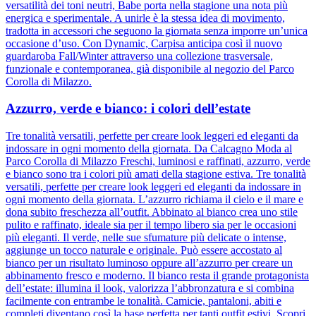
versatilità dei toni neutri, Babe porta nella stagione una nota più
energica e sperimentale. A unirle è la stessa idea di movimento,
tradotta in accessori che seguono la giornata senza imporre un’unica
occasione d’uso. Con Dynamic, Carpisa anticipa così il nuovo
guardaroba Fall/Winter attraverso una collezione trasversale,
funzionale e contemporanea, già disponibile al negozio del Parco
Corolla di Milazzo.
Azzurro, verde e bianco: i colori dell’estate
Tre tonalità versatili, perfette per creare look leggeri ed eleganti da
indossare in ogni momento della giornata. Da Calcagno Moda al
Parco Corolla di Milazzo Freschi, luminosi e raffinati, azzurro, verde
e bianco sono tra i colori più amati della stagione estiva. Tre tonalità
versatili, perfette per creare look leggeri ed eleganti da indossare in
ogni momento della giornata. L’azzurro richiama il cielo e il mare e
dona subito freschezza all’outfit. Abbinato al bianco crea uno stile
pulito e raffinato, ideale sia per il tempo libero sia per le occasioni
più eleganti. Il verde, nelle sue sfumature più delicate o intense,
aggiunge un tocco naturale e originale. Può essere accostato al
bianco per un risultato luminoso oppure all’azzurro per creare un
abbinamento fresco e moderno. Il bianco resta il grande protagonista
dell’estate: illumina il look, valorizza l’abbronzatura e si combina
facilmente con entrambe le tonalità. Camicie, pantaloni, abiti e
completi diventano così la base perfetta per tanti outfit estivi. Scopri