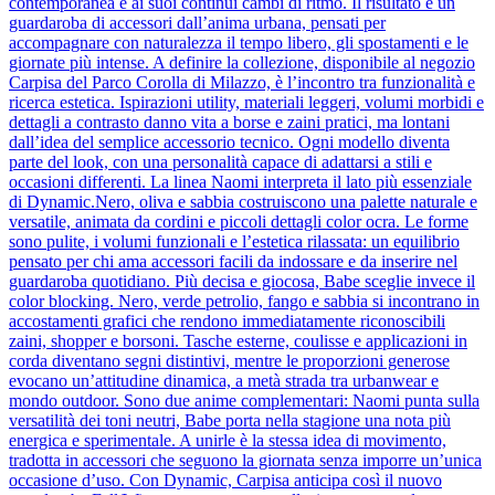
contemporanea e ai suoi continui cambi di ritmo. Il risultato è un
guardaroba di accessori dall’anima urbana, pensati per
accompagnare con naturalezza il tempo libero, gli spostamenti e le
giornate più intense. A definire la collezione, disponibile al negozio
Carpisa del Parco Corolla di Milazzo, è l’incontro tra funzionalità e
ricerca estetica. Ispirazioni utility, materiali leggeri, volumi morbidi e
dettagli a contrasto danno vita a borse e zaini pratici, ma lontani
dall’idea del semplice accessorio tecnico. Ogni modello diventa
parte del look, con una personalità capace di adattarsi a stili e
occasioni differenti. La linea Naomi interpreta il lato più essenziale
di Dynamic.Nero, oliva e sabbia costruiscono una palette naturale e
versatile, animata da cordini e piccoli dettagli color ocra. Le forme
sono pulite, i volumi funzionali e l’estetica rilassata: un equilibrio
pensato per chi ama accessori facili da indossare e da inserire nel
guardaroba quotidiano. Più decisa e giocosa, Babe sceglie invece il
color blocking. Nero, verde petrolio, fango e sabbia si incontrano in
accostamenti grafici che rendono immediatamente riconoscibili
zaini, shopper e borsoni. Tasche esterne, coulisse e applicazioni in
corda diventano segni distintivi, mentre le proporzioni generose
evocano un’attitudine dinamica, a metà strada tra urbanwear e
mondo outdoor. Sono due anime complementari: Naomi punta sulla
versatilità dei toni neutri, Babe porta nella stagione una nota più
energica e sperimentale. A unirle è la stessa idea di movimento,
tradotta in accessori che seguono la giornata senza imporre un’unica
occasione d’uso. Con Dynamic, Carpisa anticipa così il nuovo