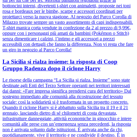
sia per lui che per lei. Morbidi pantaloni regolabili grazie ai
bottoncini interni, divertenti t-shirt con animaletti, proposte nei toni
rosa e bordeaux per le bimbe, scarpe e accessori coordinati per
proiettarci verso la nuova stagione. Al negozio del Parco Corolla di
Milazzo trovate sempre un vasto assortimento di capi indispensabili.
T-shirt manica corta vendute in confezione da 2 al prezzo di 9,99€,
oppure con i personaggi più amati da bambini (Pokémon o Stitch)
senza dimenticare i calzini, l’intimo e gli accessori a prezzi
accessibili con dettagli che fanno la differenza. Non vi resta che fare
un giro in negozio al Parco Corolla!
La Sicilia si rialza insieme: la risposta di Coop
Gruppo Radenza dopo il ciclone Harry
Le risorse della campagna “La Sicilia si rialza. Insieme” sono state
destinate agli Enti del Terzo Settore operanti nei territori interessati
dai danni: «Fare impresa significa prendersi cura del territorio» Dal
sostegno immediato alle comunità alla ricostruzione del tessuto
sociale: così la solidarietà si è trasformata in un progetto concreto.
Quando il ciclone Harry si è abbattuto sulla Sicilia tra il 19 e il 21
gennaio, lasciando dietro di sé chilometri di costa devastata,
infrastrutture danneggiate, attività economiche in ginocchio e intere
comunità alle prese con un’emergenza senza precedenti, la risposta
non è arrivata soltanto dalle istituzioni. È arrivata anche da chi,
quotidianamente, vive il territorio e ne condivide il destino. È in