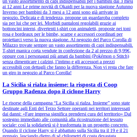
un vasto assortimento di capi indispensabili per i bambini dai 3 mesi
ai 12 anni Le prime novità di Okaidi per la nuova stagione Autunno
Inverno per bambini da 3 mesi a 12 anni sono già arrivate in
negozio. Delicata e di tendenza, propone un guardaroba completo
sia per lui che per lei. Morbidi pantaloni regolabili grazie ai
bottoncini interni, divertenti t-shirt con animaletti, proposte nei toni
rosa e bordeaux per le bimbe, scarpe e accessori coordinati per
proiettarci verso la nuova stagione. Al negozio del Parco Corolla di
Milazzo trovate sempre un vasto assortimento di capi indispensabili.
T-shirt manica corta vendute in confezione da 2 al prezzo di 9,99€,
oppure con i personaggi più amati da bambini (Pokémon o Stitch)
senza dimenticare i calzini, l’intimo e gli accessori a prezzi
accessibili con dettagli che fanno la differenza. Non vi resta che fare
un giro in negozio al Parco Corolla!
La Sicilia si rialza insieme: la risposta di Coop
Gruppo Radenza dopo il ciclone Harry
Le risorse della campagna “La Sicilia si rialza. Insieme” sono state
destinate agli Enti del Terzo Settore operanti nei territori interessati
dai danni: «Fare impresa significa prendersi cura del territorio» Dal
sostegno immediato alle comunità alla ricostruzione del tessuto
sociale: così la solidarietà si è trasformata in un progetto concreto.
Quando il ciclone Harry si è abbattuto sulla Sicilia tra il 19 e il 21
gennaio, lasciando dietro di sé chilometri di costa devastata,