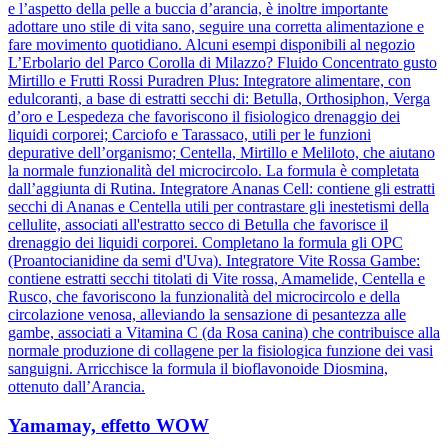
e l’aspetto della pelle a buccia d’arancia, è inoltre importante
adottare uno stile di vita sano, seguire una corretta alimentazione e
fare movimento quotidiano. Alcuni esempi disponibili al negozio
L’Erbolario del Parco Corolla di Milazzo? Fluido Concentrato gusto
Mirtillo e Frutti Rossi Puradren Plus: Integratore alimentare, con
edulcoranti, a base di estratti secchi di: Betulla, Orthosiphon, Verga
d’oro e Lespedeza che favoriscono il fisiologico drenaggio dei
liquidi corporei; Carciofo e Tarassaco, utili per le funzioni
depurative dell’organismo; Centella, Mirtillo e Meliloto, che aiutano
la normale funzionalità del microcircolo. La formula è completata
dall’aggiunta di Rutina. Integratore Ananas Cell: contiene gli estratti
secchi di Ananas e Centella utili per contrastare gli inestetismi della
cellulite, associati all'estratto secco di Betulla che favorisce il
drenaggio dei liquidi corporei. Completano la formula gli OPC
(Proantocianidine da semi d'Uva). Integratore Vite Rossa Gambe:
contiene estratti secchi titolati di Vite rossa, Amamelide, Centella e
Rusco, che favoriscono la funzionalità del microcircolo e della
circolazione venosa, alleviando la sensazione di pesantezza alle
gambe, associati a Vitamina C (da Rosa canina) che contribuisce alla
normale produzione di collagene per la fisiologica funzione dei vasi
sanguigni. Arricchisce la formula il bioflavonoide Diosmina,
ottenuto dall’Arancia.
Yamamay, effetto WOW