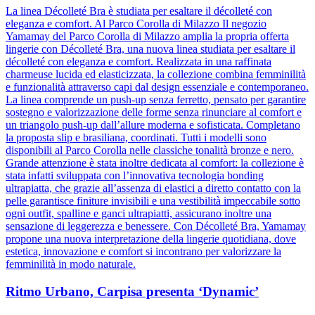
La linea Décolleté Bra è studiata per esaltare il décolleté con
eleganza e comfort. Al Parco Corolla di Milazzo Il negozio
Yamamay del Parco Corolla di Milazzo amplia la propria offerta
lingerie con Décolleté Bra, una nuova linea studiata per esaltare il
décolleté con eleganza e comfort. Realizzata in una raffinata
charmeuse lucida ed elasticizzata, la collezione combina femminilità
e funzionalità attraverso capi dal design essenziale e contemporaneo.
La linea comprende un push-up senza ferretto, pensato per garantire
sostegno e valorizzazione delle forme senza rinunciare al comfort e
un triangolo push-up dall’allure moderna e sofisticata. Completano
la proposta slip e brasiliana, coordinati. Tutti i modelli sono
disponibili al Parco Corolla nelle classiche tonalità bronze e nero.
Grande attenzione è stata inoltre dedicata al comfort: la collezione è
stata infatti sviluppata con l’innovativa tecnologia bonding
ultrapiatta, che grazie all’assenza di elastici a diretto contatto con la
pelle garantisce finiture invisibili e una vestibilità impeccabile sotto
ogni outfit, spalline e ganci ultrapiatti, assicurano inoltre una
sensazione di leggerezza e benessere. Con Décolleté Bra, Yamamay
propone una nuova interpretazione della lingerie quotidiana, dove
estetica, innovazione e comfort si incontrano per valorizzare la
femminilità in modo naturale.
Ritmo Urbano, Carpisa presenta ‘Dynamic’