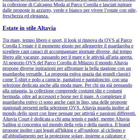
la collezione di Calcagno Moda al Parco Corolla e lasciati ispirare
dalle proposte in azzurro, verde e bianco per vivere l’estate con stile,
freschezza ed eleganza.
Estate in stile Altavia
Tra mare, tempo libero e sport, il look si rinnova da OVS al Parco
Corolla L'estate è il momento giusto per alleggerire il guardaroba e
scegliere capi capaci di accompagnare giornate diverse, dal tempo
libero alle vacanze, passando per il mare e le attività all'aria aperta.
Al negozio OVS del Parco Corolla di Milazzo il mondo Altavia
propone diverse ispirazioni per affrontare la bella stagione con un
guardaroba versatile. La proposta estiva spazia dai grandi classici
come T-shirt e polo a camicie, pantaloni e pantaloncini, con una
selezione dedicata anche alla moda mare. Per chi sta già pensando
alla spiaggia, la collezione comprende costumi slip e costumi
bermuda, oltre ad accessori e borse per il mare. A completare il
guardaroba estivo ci sono anche capi in lino, una delle proposte
stagionali presenti nella selezione OVS. Altavia guarda inoltre al
mondo dello sport con linee pensate per attività e passioni differenti.
Altavia Court è dedicata a chi ama tennis e padel, mentre Altavia
Sailing si concentra sul mondo della vela e della nautica. Il brand
propone inoltre capi legati all'hiking e all'outdoor, al ciclismo e
all'abbigliamento per la protezione solare, insieme a calzature e