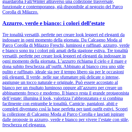
guardaroba Fall/Winter attraverso una collezione trasversale,
funzionale e contemporanea, già disponibile al negozio del Parco
Corolla di Milazzo.
Azzurro, verde e bianco: i colori dell’estate
Tre tonalità versatili, perfette per creare look leggeri ed eleganti da
indossare in ogni momento della giornata. Da Calcagno Moda al
Parco Corolla di Milazzo Freschi, luminosi e raffinati, azzurro, verde
e bianco sono tra i colori più amati della stagione estiva. Tre tonalità
versatili, perfette per creare look leggeri ed eleganti da indossare in
ogni momento della giornata. L’azzurro richiama il cielo e il mare e
dona subito freschezza all’outfit. Abbinato al bianco crea uno stile
pulito e raffinato, ideale sia per il tempo libero sia per le occasioni
più eleganti. Il verde, nelle sue sfumature più delicate o intense,
aggiunge un tocco naturale e originale. Può essere accostato al
bianco per un risultato luminoso oppure all’azzurro per creare un
abbinamento fresco e moderno. Il bianco resta il grande protagonista
dell’estate: illumina il look, valorizza l’abbronzatura e si combina
facilmente con entrambe le tonalità. Camicie, pantaloni, abiti e
completi diventano così la base perfetta per tanti outfit estivi. Scopri
la collezione di Calcagno Moda al Parco Corolla e lasciati ispirare
dalle proposte in azzurro, verde e bianco per vivere l’estate con stile,
freschezza ed eleganza.