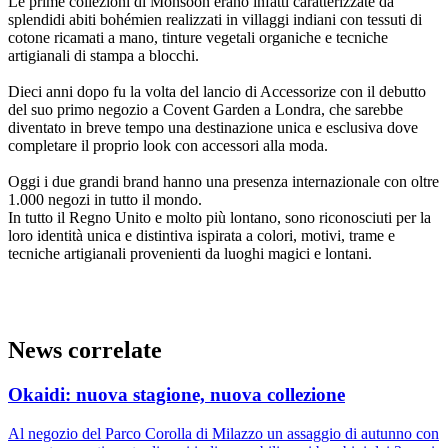
Le prime collezioni di Monsoon erano infatti caratterizzate da
splendidi abiti bohémien realizzati in villaggi indiani con tessuti di
cotone ricamati a mano, tinture vegetali organiche e tecniche
artigianali di stampa a blocchi.
Dieci anni dopo fu la volta del lancio di Accessorize con il debutto
del suo primo negozio a Covent Garden a Londra, che sarebbe
diventato in breve tempo una destinazione unica e esclusiva dove
completare il proprio look con accessori alla moda.
Oggi i due grandi brand hanno una presenza internazionale con oltre
1.000 negozi in tutto il mondo.
In tutto il Regno Unito e molto più lontano, sono riconosciuti per la
loro identità unica e distintiva ispirata a colori, motivi, trame e
tecniche artigianali provenienti da luoghi magici e lontani.
News correlate
Okaidi: nuova stagione, nuova collezione
Al negozio del Parco Corolla di Milazzo un assaggio di autunno con