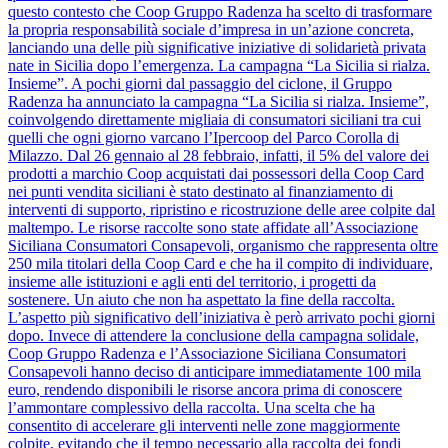
questo contesto che Coop Gruppo Radenza ha scelto di trasformare
la propria responsabilità sociale d’impresa in un’azione concreta,
lanciando una delle più significative iniziative di solidarietà privata
nate in Sicilia dopo l’emergenza. La campagna “La Sicilia si rialza.
Insieme”. A pochi giorni dal passaggio del ciclone, il Gruppo
Radenza ha annunciato la campagna “La Sicilia si rialza. Insieme”,
coinvolgendo direttamente migliaia di consumatori siciliani tra cui
quelli che ogni giorno varcano l’Ipercoop del Parco Corolla di
Milazzo. Dal 26 gennaio al 28 febbraio, infatti, il 5% del valore dei
prodotti a marchio Coop acquistati dai possessori della Coop Card
nei punti vendita siciliani è stato destinato al finanziamento di
interventi di supporto, ripristino e ricostruzione delle aree colpite dal
maltempo. Le risorse raccolte sono state affidate all’Associazione
Siciliana Consumatori Consapevoli, organismo che rappresenta oltre
250 mila titolari della Coop Card e che ha il compito di individuare,
insieme alle istituzioni e agli enti del territorio, i progetti da
sostenere. Un aiuto che non ha aspettato la fine della raccolta.
L’aspetto più significativo dell’iniziativa è però arrivato pochi giorni
dopo. Invece di attendere la conclusione della campagna solidale,
Coop Gruppo Radenza e l’Associazione Siciliana Consumatori
Consapevoli hanno deciso di anticipare immediatamente 100 mila
euro, rendendo disponibili le risorse ancora prima di conoscere
l’ammontare complessivo della raccolta. Una scelta che ha
consentito di accelerare gli interventi nelle zone maggiormente
colpite, evitando che il tempo necessario alla raccolta dei fondi