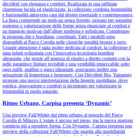
décolleté con eleganza e comfort. Realizzata in una raffinata
charmeuse lucida ed elasticizzata, la collezione combina femminilità
e funzionalità attraverso capi dal design essenziale e contemporaneo.
La linea comprende un push-up senza ferretto, pensato per garantire
sostegno e valorizzazione delle forme senza rinunciare al comfort e
un triangolo push-up dall’allure moderna e sofisticata. Completano
la proposta slip e brasiliana, coordinati. Tutti i modelli sono
disponibili al Parco Corolla nelle classiche tonalità bronze e nero.
Grande attenzione è stata inoltre dedicata al comfort: la collezione è
stata infatti sviluppata con l’innovativa tecnologia bonding
ultrapiatta, che grazie all’assenza di elastici a diretto contatto con la
pelle garantisce finiture invisibili e una vestibilità impeccabile sotto
ogni outfit, spalline e ganci ultrapiatti, assicurano inoltre una
sensazione di leggerezza e benessere. Con Décolleté Bra, Yamamay
propone una nuova interpretazione della lingerie quotidiana, dove
estetica, innovazione e comfort si incontrano per valorizzare la
femminilità in modo naturale.
Ritmo Urbano, Carpisa presenta ‘Dynamic’
Una preview Fall/Winter dal ritmo urbano al negozio del Parco
Corolla di Milazzo L’estate è ancora nel pieno, ma la nuova stagione
comincia già a prendere forma. Con Dynamic, Carpisa presenta una
preview della collezione Fall/Winter che guarda alla quotidianità