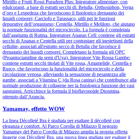
Mirtillo e Frutti Rossi Puradren Plus: Integratore alimentare, con
edulcoranti, a base di estratti secchi di: Betulla, Orthosiphon, Verga
d’oro e Lespedeza che favoriscono il fisiologico drenaggio dei
liquidi corporei; Carciofo e Tarassaco, utili per le funzioni
depurative dell’organismo; Centella, Mirtillo e Meliloto, che aiutano
la normale funzionalità del microcircolo. La formula è completata
dall’aggiunta di Rutina. Integratore Ananas Cell: contiene gli estratti
secchi di Ananas e Centella utili per contrastare gli inestetismi della
cellulite, associati all'estratto secco di Betulla che favorisce il
drenaggio dei liquidi corporei. Completano la formula gli OPC
(Proantocianidine da semi d'Uva). Integratore Vite Rossa Gambe:
contiene estratti secchi titolati di Vite rossa, Amamelide, Centella e
Rusco, che favoriscono la funzionalità del microcircolo e della
circolazione venosa, alleviando la sensazione di pesantezza alle
gambe, associati a Vitamina C (da Rosa canina) che contribuisce alla
normale produzione di collagene per la fisiologica funzione dei vasi
sanguigni. Arricchisce la formula il bioflavonoide Diosmina,
ottenuto dall’Arancia.
Yamamay, effetto WOW
La linea Décolleté Bra è studiata per esaltare il décolleté con
eleganza e comfort. Al Parco Corolla di Milazzo Il negozio
Yamamay del Parco Corolla di Milazzo amplia la propria offerta
lingerie con Décolleté Bra, una nuova linea studiata per esaltare il