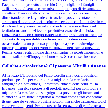
oltre la semplice raccolta fondi. Attraverso un gesto semplice come
l’acquisto di un prodotto a marchio Coop, migliaia di famiglie
siciliane sono diventate parte attiva di un progetto di ricostruzione
collettiva. È un modello che restituisce centralità alla comunità,
dimostrando come la grande distribuzione possa diventare uno
strumento di coesione sociale oltre che economica. In una fase in cui
il ciclone Harry aveva lasciato profonde ferite non soltanto sul
territorio ma anche nel tessuto produttivo e sociale dell’Isola,
l’iniziativa di Coop Gruppo Radenza ha rappresentato un esempio
concreto di responsabilità condivisa: non una donazione
occasionale, ma un percorso partecipato capace di coinvolgere
imprese, cittadini, associazioni e istituzioni nella stessa direzione.
Perché, come recita il nome della campagna, la ricostruzione non è
mai il risultato dell’impegno di uno solo. Si costruisce insieme.
Cellulite e circolazione? Ci pensano Mirtilli e Ananas
Al negozio L’Erbolario del Parco Corolla una ricca proposta di
prodotti specifici per contribuire a migliorare la circolazione
sanguigna e a prevenire gli inestetismi cutanei della cellulite Da
Erbamea, una ricca proposta di prodotti specifici per contribuire a
migliorare la circolazione sanguigna e a prevenire gli inestetismi
cutanei della cellulite: integratori alimentari come fluidi concentrati,
tisane, capsule vegetali o bustine solubili, ma anche trattamenti topici
come gel o unguenti. Per contrastare la sensazione di gambe pesanti