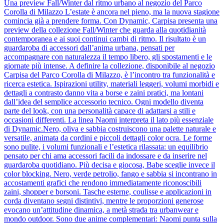
Una preview Fall/Winter dal ritmo urbano al negozio del Parco
Corolla di Milazzo L’estate è ancora nel pieno, ma la nuova stagione
comincia già a prendere forma. Con Dynamic, Carpisa presenta una
preview della collezione Fall/Winter che guarda alla quotidianità
contemporanea e ai suoi continui cambi di ritmo. Il risultato è un
guardaroba di accessori dall’anima urbana, pensati per
accompagnare con naturalezza il tempo libero, gli spostamenti e le
giornate più intense. A definire la collezione, disponibile al negozio
Carpisa del Parco Corolla di Milazzo, è l’incontro tra funzionalità e
ricerca estetica. Ispirazioni utility, materiali leggeri, volumi morbidi e
dettagli a contrasto danno vita a borse e zaini pratici, ma lontani
dall’idea del semplice accessorio tecnico. Ogni modello diventa
parte del look, con una personalità capace di adattarsi a stili e
occasioni differenti. La linea Naomi interpreta il lato più essenziale
di Dynamic.Nero, oliva e sabbia costruiscono una palette naturale e
versatile, animata da cordini e piccoli dettagli color ocra. Le forme
sono pulite, i volumi funzionali e l’estetica rilassata: un equilibrio
pensato per chi ama accessori facili da indossare e da inserire nel
guardaroba quotidiano. Più decisa e giocosa, Babe sceglie invece il
color blocking. Nero, verde petrolio, fango e sabbia si incontrano in
accostamenti grafici che rendono immediatamente riconoscibili
zaini, shopper e borsoni. Tasche esterne, coulisse e applicazioni in
corda diventano segni distintivi, mentre le proporzioni generose
evocano un’attitudine dinamica, a metà strada tra urbanwear e
mondo outdoor. Sono due anime complementari: Naomi punta sulla