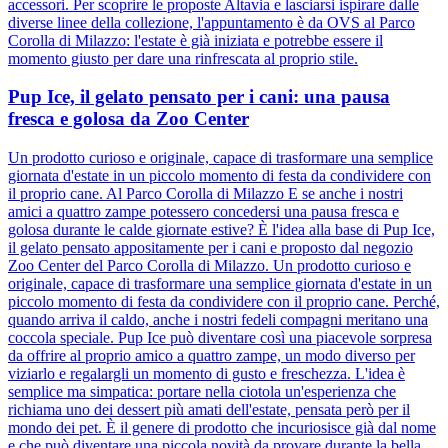
accessori. Per scoprire le proposte Altavia e lasciarsi ispirare dalle
diverse linee della collezione, l'appuntamento è da OVS al Parco
Corolla di Milazzo: l'estate è già iniziata e potrebbe essere il
momento giusto per dare una rinfrescata al proprio stile.
Pup Ice, il gelato pensato per i cani: una pausa
fresca e golosa da Zoo Center
Un prodotto curioso e originale, capace di trasformare una semplice
giornata d'estate in un piccolo momento di festa da condividere con
il proprio cane. Al Parco Corolla di Milazzo E se anche i nostri
amici a quattro zampe potessero concedersi una pausa fresca e
golosa durante le calde giornate estive? È l'idea alla base di Pup Ice,
il gelato pensato appositamente per i cani e proposto dal negozio
Zoo Center del Parco Corolla di Milazzo. Un prodotto curioso e
originale, capace di trasformare una semplice giornata d'estate in un
piccolo momento di festa da condividere con il proprio cane. Perché,
quando arriva il caldo, anche i nostri fedeli compagni meritano una
coccola speciale. Pup Ice può diventare così una piacevole sorpresa
da offrire al proprio amico a quattro zampe, un modo diverso per
viziarlo e regalargli un momento di gusto e freschezza. L'idea è
semplice ma simpatica: portare nella ciotola un'esperienza che
richiama uno dei dessert più amati dell'estate, pensata però per il
mondo dei pet. È il genere di prodotto che incuriosisce già dal nome
e che può diventare una piccola novità da provare durante la bella