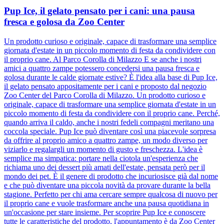
Pup Ice, il gelato pensato per i cani: una pausa
fresca e golosa da Zoo Center
Un prodotto curioso e originale, capace di trasformare una semplice
giornata d'estate in un piccolo momento di festa da condividere con
il proprio cane. Al Parco Corolla di Milazzo E se anche i nostri
amici a quattro zampe potessero concedersi una pausa fresca e
golosa durante le calde giornate estive? È l'idea alla base di Pup Ice,
il gelato pensato appositamente per i cani e proposto dal negozio
Zoo Center del Parco Corolla di Milazzo. Un prodotto curioso e
originale, capace di trasformare una semplice giornata d'estate in un
piccolo momento di festa da condividere con il proprio cane. Perché,
quando arriva il caldo, anche i nostri fedeli compagni meritano una
coccola speciale. Pup Ice può diventare così una piacevole sorpresa
da offrire al proprio amico a quattro zampe, un modo diverso per
viziarlo e regalargli un momento di gusto e freschezza. L'idea è
semplice ma simpatica: portare nella ciotola un'esperienza che
richiama uno dei dessert più amati dell'estate, pensata però per il
mondo dei pet. È il genere di prodotto che incuriosisce già dal nome
e che può diventare una piccola novità da provare durante la bella
stagione. Perfetto per chi ama cercare sempre qualcosa di nuovo per
il proprio cane e vuole trasformare anche una pausa quotidiana in
un'occasione per stare insieme. Per scoprire Pup Ice e conoscere
tutte le caratteristiche del prodotto, l'appuntamento è da Zoo Center