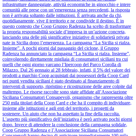
infrastrutture danneggiate, attività economiche in ginocchio e intere
comunità alle prese con un’emergenza senza precedenti, la risposta
non è arrivata soltanto dalle istituzioni. È arrivata anche da chi,
quotidianamente, vive il territorio e ne condivide il destino. È in
questo contesto che Coop Gruppo Radenza ha scelto di trasformare
la propria responsabilità sociale d’impresa in un’azione concreta,
lanciando una delle più significative iniziative di solidarietà privata
nate in Sicilia dopo l’emergenza. La campagna “La Sicilia si rialza.
Insieme”. A pochi giorni dal passaggio del ciclone, il Gruppo
Radenza ha annunciato la campagna “La Sicilia si rialza. Insieme”,
coinvolgendo direttamente migliaia di consumatori siciliani tra cui
quelli che ogni giorno varcano l’Ipercoop del Parco Corolla di
Milazzo. Dal 26 gennaio al 28 febbraio, infatti, il 5% del valore dei
prodotti a marchio Coop acquistati dai possessori della Coop Card
nei punti vendita siciliani è stato destinato al finanziamento di
interventi di supporto, ripristino e ricostruzione delle aree colpite dal
maltempo. Le risorse raccolte sono state affidate all’Associazione
Siciliana Consumatori Consapevoli, organismo che rappresenta oltre
250 mila titolari della Coop Card e che ha il compito di individuare,
insieme alle istituzioni e agli enti del territorio, i progetti da
sostenere. Un aiuto che non ha aspettato la fine della raccolta.
L’aspetto più significativo dell’iniziativa è però arrivato pochi giorni
dopo. Invece di attendere la conclusione della campagna solidale,
Coop Gruppo Radenza e l’Associazione Siciliana Consumatori
Consapevoli hanno deciso di anticipare immediatamente 100 mila