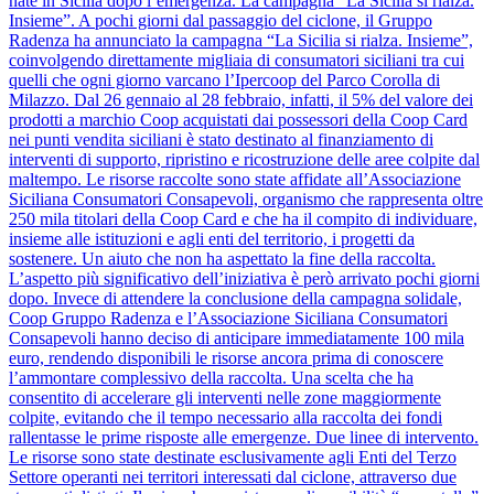
nate in Sicilia dopo l’emergenza. La campagna “La Sicilia si rialza.
Insieme”. A pochi giorni dal passaggio del ciclone, il Gruppo
Radenza ha annunciato la campagna “La Sicilia si rialza. Insieme”,
coinvolgendo direttamente migliaia di consumatori siciliani tra cui
quelli che ogni giorno varcano l’Ipercoop del Parco Corolla di
Milazzo. Dal 26 gennaio al 28 febbraio, infatti, il 5% del valore dei
prodotti a marchio Coop acquistati dai possessori della Coop Card
nei punti vendita siciliani è stato destinato al finanziamento di
interventi di supporto, ripristino e ricostruzione delle aree colpite dal
maltempo. Le risorse raccolte sono state affidate all’Associazione
Siciliana Consumatori Consapevoli, organismo che rappresenta oltre
250 mila titolari della Coop Card e che ha il compito di individuare,
insieme alle istituzioni e agli enti del territorio, i progetti da
sostenere. Un aiuto che non ha aspettato la fine della raccolta.
L’aspetto più significativo dell’iniziativa è però arrivato pochi giorni
dopo. Invece di attendere la conclusione della campagna solidale,
Coop Gruppo Radenza e l’Associazione Siciliana Consumatori
Consapevoli hanno deciso di anticipare immediatamente 100 mila
euro, rendendo disponibili le risorse ancora prima di conoscere
l’ammontare complessivo della raccolta. Una scelta che ha
consentito di accelerare gli interventi nelle zone maggiormente
colpite, evitando che il tempo necessario alla raccolta dei fondi
rallentasse le prime risposte alle emergenze. Due linee di intervento.
Le risorse sono state destinate esclusivamente agli Enti del Terzo
Settore operanti nei territori interessati dal ciclone, attraverso due