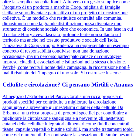
oltre la semplice raccolta fondi. Attraverso un gesto semplice come
l’acquisto di un prodotto a marchio Coop, migliaia di famiglie
siciliane sono diventate parte attiva di un progetto di ricostruzione
collettiva. È un modello che restituisce centralità alla comunità,
dimostrando come la grande distribuzione possa diventare uno
strumento di coesione sociale oltre che economica. In una fase in cui
il ciclone Harry aveva lasciato profonde ferite non soltanto sul
territorio ma anche nel tessuto produttivo e sociale dell’Isola,
l’iniziativa di Coop Gruppo Radenza ha rappresentato un esempio
concreto di responsabilità condivisa: non una donazione
occasionale, ma un percorso partecipato capace di coinvolgere
imprese, cittadini, associazioni e istituzioni nella stessa direzione.
Perché, come recita il nome della campagna, la ricostruzione non è
mai il risultato dell’impegno di uno solo. Si costruisce insieme.
Cellulite e circolazione? Ci pensano Mirtilli e Ananas
Al negozio L’Erbolario del Parco Corolla una ricca proposta di
prodotti specifici per contribuire a migliorare la circolazione
sanguigna e a prevenire gli inestetismi cutanei della cellulite Da
Erbamea, una ricca proposta di prodotti specifici per contribuire a
migliorare la circolazione sanguigna e a prevenire gli inestetismi
cutanei della cellulite: integratori alimentari come fluidi concentrati,
tisane, capsule vegetali o bustine solubili, ma anche trattamenti topici
come gel o unguenti. Per contrastare la sensazione di gambe pesanti