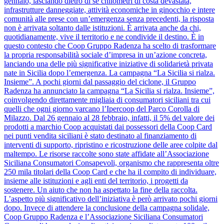
gennaio, lasciando dietro di sé chilometri di costa devastata,
infrastrutture danneggiate, attività economiche in ginocchio e intere
comunità alle prese con un’emergenza senza precedenti, la risposta
non è arrivata soltanto dalle istituzioni. È arrivata anche da chi,
quotidianamente, vive il territorio e ne condivide il destino. È in
questo contesto che Coop Gruppo Radenza ha scelto di trasformare
la propria responsabilità sociale d’impresa in un’azione concreta,
lanciando una delle più significative iniziative di solidarietà privata
nate in Sicilia dopo l’emergenza. La campagna “La Sicilia si rialza.
Insieme”. A pochi giorni dal passaggio del ciclone, il Gruppo
Radenza ha annunciato la campagna “La Sicilia si rialza. Insieme”,
coinvolgendo direttamente migliaia di consumatori siciliani tra cui
quelli che ogni giorno varcano l’Ipercoop del Parco Corolla di
Milazzo. Dal 26 gennaio al 28 febbraio, infatti, il 5% del valore dei
prodotti a marchio Coop acquistati dai possessori della Coop Card
nei punti vendita siciliani è stato destinato al finanziamento di
interventi di supporto, ripristino e ricostruzione delle aree colpite dal
maltempo. Le risorse raccolte sono state affidate all’Associazione
Siciliana Consumatori Consapevoli, organismo che rappresenta oltre
250 mila titolari della Coop Card e che ha il compito di individuare,
insieme alle istituzioni e agli enti del territorio, i progetti da
sostenere. Un aiuto che non ha aspettato la fine della raccolta.
L’aspetto più significativo dell’iniziativa è però arrivato pochi giorni
dopo. Invece di attendere la conclusione della campagna solidale,
Coop Gruppo Radenza e l’Associazione Siciliana Consumatori