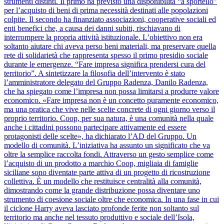
strumenti distinti. Il primo ha previsto una disponibilità “a sportello”
per l’acquisto di beni di prima necessità destinati alle popolazioni
colpite. Il secondo ha finanziato associazioni, cooperative sociali ed
enti benefici che, a causa dei danni subiti, rischiavano di
interrompere la propria attività istituzionale. L’obiettivo non era
soltanto aiutare chi aveva perso beni materiali, ma preservare quella
rete di solidarietà che rappresenta spesso il primo presidio sociale
durante le emergenze. “Fare impresa significa prendersi cura del
territorio”. A sintetizzare la filosofia dell’intervento è stato
l’amministratore delegato del Gruppo Radenza, Danilo Radenza,
che ha spiegato come l’impresa non possa limitarsi a produrre valore
economico. «Fare impresa non è un concetto puramente economico,
ma una pratica che vive nelle scelte concrete di ogni giorno verso il
proprio territorio. Coop, per sua natura, è una comunità nella quale
anche i cittadini possono partecipare attivamente ed essere
protagonisti delle scelte», ha dichiarato l’AD del Gruppo. Un
modello di comunità. L’iniziativa ha assunto un significato che va
oltre la semplice raccolta fondi. Attraverso un gesto semplice come
l’acquisto di un prodotto a marchio Coop, migliaia di famiglie
siciliane sono diventate parte attiva di un progetto di ricostruzione
collettiva. È un modello che restituisce centralità alla comunità,
dimostrando come la grande distribuzione possa diventare uno
strumento di coesione sociale oltre che economica. In una fase in cui
il ciclone Harry aveva lasciato profonde ferite non soltanto sul
territorio ma anche nel tessuto produttivo e sociale dell’Isola,