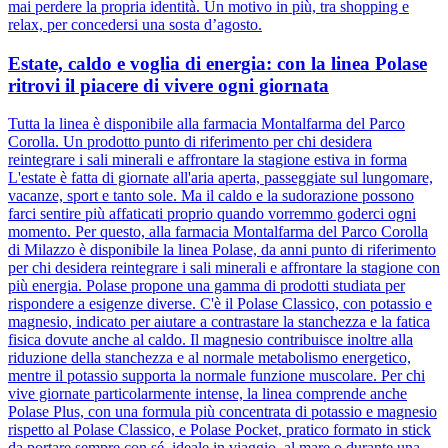
mai perdere la propria identità. Un motivo in più, tra shopping e
relax, per concedersi una sosta d’agosto.
Estate, caldo e voglia di energia: con la linea Polase
ritrovi il piacere di vivere ogni giornata
Tutta la linea è disponibile alla farmacia Montalfarma del Parco
Corolla. Un prodotto punto di riferimento per chi desidera
reintegrare i sali minerali e affrontare la stagione estiva in forma
L'estate è fatta di giornate all'aria aperta, passeggiate sul lungomare,
vacanze, sport e tanto sole. Ma il caldo e la sudorazione possono
farci sentire più affaticati proprio quando vorremmo goderci ogni
momento. Per questo, alla farmacia Montalfarma del Parco Corolla
di Milazzo è disponibile la linea Polase, da anni punto di riferimento
per chi desidera reintegrare i sali minerali e affrontare la stagione con
più energia. Polase propone una gamma di prodotti studiata per
rispondere a esigenze diverse. C'è il Polase Classico, con potassio e
magnesio, indicato per aiutare a contrastare la stanchezza e la fatica
fisica dovute anche al caldo. Il magnesio contribuisce inoltre alla
riduzione della stanchezza e al normale metabolismo energetico,
mentre il potassio supporta la normale funzione muscolare. Per chi
vive giornate particolarmente intense, la linea comprende anche
Polase Plus, con una formula più concentrata di potassio e magnesio
rispetto al Polase Classico, e Polase Pocket, pratico formato in stick
da portare sempre con sé, ideale in viaggio, al mare o durante una