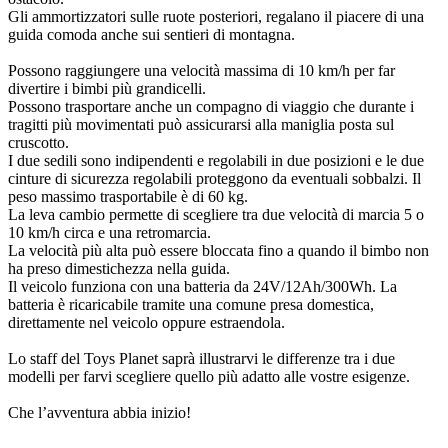
Gli ammortizzatori sulle ruote posteriori, regalano il piacere di una
guida comoda anche sui sentieri di montagna.
Possono raggiungere una velocità massima di 10 km/h per far
divertire i bimbi più grandicelli.
Possono trasportare anche un compagno di viaggio che durante i
tragitti più movimentati può assicurarsi alla maniglia posta sul
cruscotto.
I due sedili sono indipendenti e regolabili in due posizioni e le due
cinture di sicurezza regolabili proteggono da eventuali sobbalzi. Il
peso massimo trasportabile è di 60 kg.
La leva cambio permette di scegliere tra due velocità di marcia 5 o
10 km/h circa e una retromarcia.
La velocità più alta può essere bloccata fino a quando il bimbo non
ha preso dimestichezza nella guida.
Il veicolo funziona con una batteria da 24V/12Ah/300Wh. La
batteria è ricaricabile tramite una comune presa domestica,
direttamente nel veicolo oppure estraendola.
Lo staff del Toys Planet saprà illustrarvi le differenze tra i due
modelli per farvi scegliere quello più adatto alle vostre esigenze.
Che l’avventura abbia inizio!