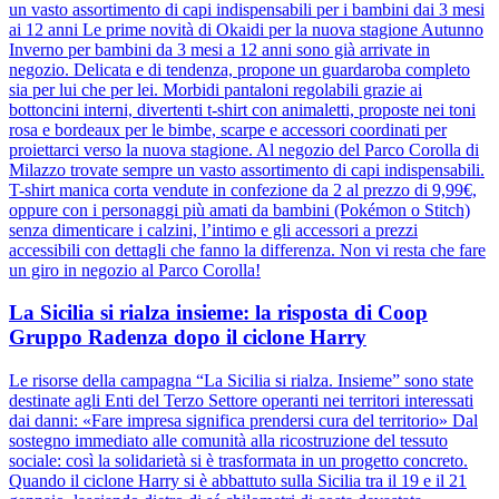
un vasto assortimento di capi indispensabili per i bambini dai 3 mesi
ai 12 anni Le prime novità di Okaidi per la nuova stagione Autunno
Inverno per bambini da 3 mesi a 12 anni sono già arrivate in
negozio. Delicata e di tendenza, propone un guardaroba completo
sia per lui che per lei. Morbidi pantaloni regolabili grazie ai
bottoncini interni, divertenti t-shirt con animaletti, proposte nei toni
rosa e bordeaux per le bimbe, scarpe e accessori coordinati per
proiettarci verso la nuova stagione. Al negozio del Parco Corolla di
Milazzo trovate sempre un vasto assortimento di capi indispensabili.
T-shirt manica corta vendute in confezione da 2 al prezzo di 9,99€,
oppure con i personaggi più amati da bambini (Pokémon o Stitch)
senza dimenticare i calzini, l’intimo e gli accessori a prezzi
accessibili con dettagli che fanno la differenza. Non vi resta che fare
un giro in negozio al Parco Corolla!
La Sicilia si rialza insieme: la risposta di Coop
Gruppo Radenza dopo il ciclone Harry
Le risorse della campagna “La Sicilia si rialza. Insieme” sono state
destinate agli Enti del Terzo Settore operanti nei territori interessati
dai danni: «Fare impresa significa prendersi cura del territorio» Dal
sostegno immediato alle comunità alla ricostruzione del tessuto
sociale: così la solidarietà si è trasformata in un progetto concreto.
Quando il ciclone Harry si è abbattuto sulla Sicilia tra il 19 e il 21