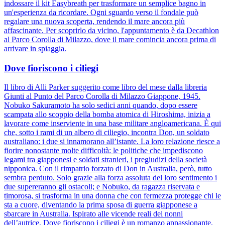
indossare il kit Easybreath per trasformare un semplice bagno in
un'esperienza da ricordare. Ogni sguardo verso il fondale può
regalare una nuova scoperta, rendendo il mare ancora più
affascinante. Per scoprirlo da vicino, l'appuntamento è da Decathlon
al Parco Corolla di Milazzo, dove il mare comincia ancora prima di
arrivare in spiaggia.
Dove fioriscono i ciliegi
Il libro di Alli Parker suggerito come libro del mese dalla libreria
Giunti al Punto del Parco Corolla di Milazzo Giappone, 1945.
Nobuko Sakuramoto ha solo sedici anni quando, dopo essere
scampata allo scoppio della bomba atomica di Hiroshima, inizia a
lavorare come inserviente in una base militare angloamericana. È qui
che, sotto i rami di un albero di ciliegio, incontra Don, un soldato
australiano: i due si innamorano all’istante. La loro relazione riesce a
fiorire nonostante molte difficoltà: le politiche che impediscono
legami tra giapponesi e soldati stranieri, i pregiudizi della società
nipponica. Con il rimpatrio forzato di Don in Australia, però, tutto
sembra perduto. Solo grazie alla forza assoluta del loro sentimento i
due supereranno gli ostacoli; e Nobuko, da ragazza riservata e
timorosa, si trasforma in una donna che con fermezza protegge chi le
sta a cuore, diventando la prima sposa di guerra giapponese a
sbarcare in Australia. Ispirato alle vicende reali dei nonni
dell’autrice, Dove fioriscono i ciliegi è un romanzo appassionante,