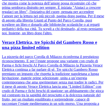
che mostra come la potenza dell’amore possa ricostruire ciò che
prima sembrava distrutto per sempre. È iniziata "Aiutaci a crescere
regalaci un libro", l'iniziativa del cuore, pensata per accendere
l’amore per la lettura nei più piccoli, pagina dopo pagina. Per il mese
di agosto alla libreria Giunti al Punto del Parco Corolla, puoi
scegliere un libro e donarlo alle biblioteche scolastiche o ai reparti
pediatrici della tua città. Tu scegli a chi destinarlo, al resto pensiamo
noi. Insieme, un libro dopo l'altro.
Verace Elettrica, tre Spicchi del Gambero Rosso e
una pizza limited edition
La pizzeria del parco Corolla di Milazzo riconferma il prestigioso
riconoscimento. E per l’estate propone una variante con crudo di
Parma e fichi freschi Al Parco Corolla di Milazzo la Pizzeria Verace
Elettrica continua a far parlare di sé. Tre spicchi Gambero Rosso
premiano un impasto che rispetta la tradizione napoletana a lunga
lievitazione, materie prime selezionate, unita a un’energia
contemporanea che ama sperimentare senza mai tradire le radici. Per
il mese di agosto Verace Elettrica lancia una “Limited Edition” con
crudo di Parma e fichi freschi di stagione: un abbinamento che gioca
sul contrasto tra la sapidità del prosciutto e la dolcezza naturale del
frutto, per un risultato equilibrato e sorprendente, capace di
raccontare l’estate mediterranea in un solo morso. Una proposta a