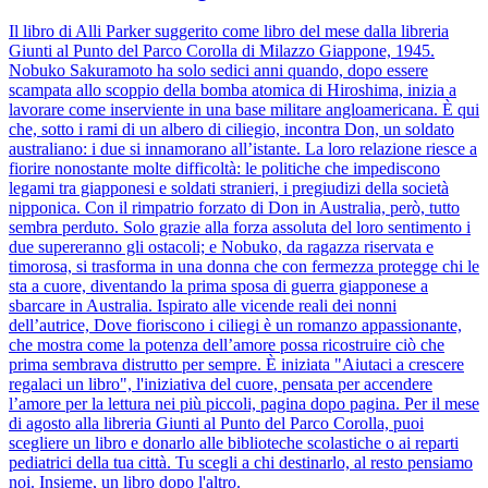
Il libro di Alli Parker suggerito come libro del mese dalla libreria
Giunti al Punto del Parco Corolla di Milazzo Giappone, 1945.
Nobuko Sakuramoto ha solo sedici anni quando, dopo essere
scampata allo scoppio della bomba atomica di Hiroshima, inizia a
lavorare come inserviente in una base militare angloamericana. È qui
che, sotto i rami di un albero di ciliegio, incontra Don, un soldato
australiano: i due si innamorano all’istante. La loro relazione riesce a
fiorire nonostante molte difficoltà: le politiche che impediscono
legami tra giapponesi e soldati stranieri, i pregiudizi della società
nipponica. Con il rimpatrio forzato di Don in Australia, però, tutto
sembra perduto. Solo grazie alla forza assoluta del loro sentimento i
due supereranno gli ostacoli; e Nobuko, da ragazza riservata e
timorosa, si trasforma in una donna che con fermezza protegge chi le
sta a cuore, diventando la prima sposa di guerra giapponese a
sbarcare in Australia. Ispirato alle vicende reali dei nonni
dell’autrice, Dove fioriscono i ciliegi è un romanzo appassionante,
che mostra come la potenza dell’amore possa ricostruire ciò che
prima sembrava distrutto per sempre. È iniziata "Aiutaci a crescere
regalaci un libro", l'iniziativa del cuore, pensata per accendere
l’amore per la lettura nei più piccoli, pagina dopo pagina. Per il mese
di agosto alla libreria Giunti al Punto del Parco Corolla, puoi
scegliere un libro e donarlo alle biblioteche scolastiche o ai reparti
pediatrici della tua città. Tu scegli a chi destinarlo, al resto pensiamo
noi. Insieme, un libro dopo l'altro.