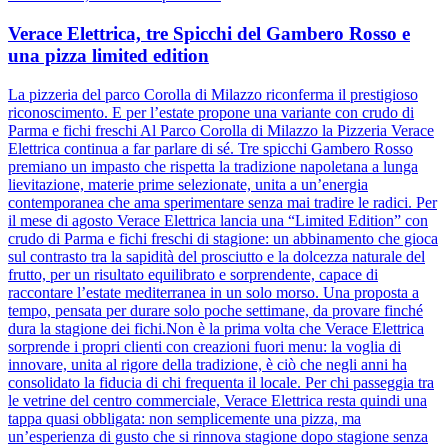
Verace Elettrica, tre Spicchi del Gambero Rosso e
una pizza limited edition
La pizzeria del parco Corolla di Milazzo riconferma il prestigioso
riconoscimento. E per l’estate propone una variante con crudo di
Parma e fichi freschi Al Parco Corolla di Milazzo la Pizzeria Verace
Elettrica continua a far parlare di sé. Tre spicchi Gambero Rosso
premiano un impasto che rispetta la tradizione napoletana a lunga
lievitazione, materie prime selezionate, unita a un’energia
contemporanea che ama sperimentare senza mai tradire le radici. Per
il mese di agosto Verace Elettrica lancia una “Limited Edition” con
crudo di Parma e fichi freschi di stagione: un abbinamento che gioca
sul contrasto tra la sapidità del prosciutto e la dolcezza naturale del
frutto, per un risultato equilibrato e sorprendente, capace di
raccontare l’estate mediterranea in un solo morso. Una proposta a
tempo, pensata per durare solo poche settimane, da provare finché
dura la stagione dei fichi.Non è la prima volta che Verace Elettrica
sorprende i propri clienti con creazioni fuori menu: la voglia di
innovare, unita al rigore della tradizione, è ciò che negli anni ha
consolidato la fiducia di chi frequenta il locale. Per chi passeggia tra
le vetrine del centro commerciale, Verace Elettrica resta quindi una
tappa quasi obbligata: non semplicemente una pizza, ma
un’esperienza di gusto che si rinnova stagione dopo stagione senza