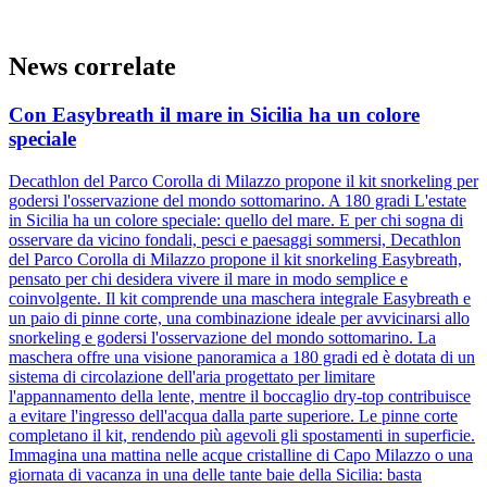
News correlate
Con Easybreath il mare in Sicilia ha un colore
speciale
Decathlon del Parco Corolla di Milazzo propone il kit snorkeling per
godersi l'osservazione del mondo sottomarino. A 180 gradi L'estate
in Sicilia ha un colore speciale: quello del mare. E per chi sogna di
osservare da vicino fondali, pesci e paesaggi sommersi, Decathlon
del Parco Corolla di Milazzo propone il kit snorkeling Easybreath,
pensato per chi desidera vivere il mare in modo semplice e
coinvolgente. Il kit comprende una maschera integrale Easybreath e
un paio di pinne corte, una combinazione ideale per avvicinarsi allo
snorkeling e godersi l'osservazione del mondo sottomarino. La
maschera offre una visione panoramica a 180 gradi ed è dotata di un
sistema di circolazione dell'aria progettato per limitare
l'appannamento della lente, mentre il boccaglio dry-top contribuisce
a evitare l'ingresso dell'acqua dalla parte superiore. Le pinne corte
completano il kit, rendendo più agevoli gli spostamenti in superficie.
Immagina una mattina nelle acque cristalline di Capo Milazzo o una
giornata di vacanza in una delle tante baie della Sicilia: basta