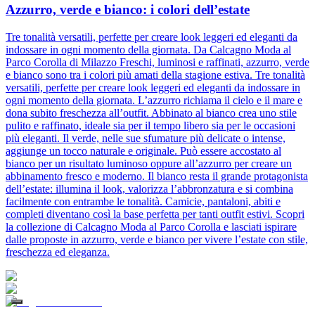
Azzurro, verde e bianco: i colori dell’estate
Tre tonalità versatili, perfette per creare look leggeri ed eleganti da
indossare in ogni momento della giornata. Da Calcagno Moda al
Parco Corolla di Milazzo Freschi, luminosi e raffinati, azzurro, verde
e bianco sono tra i colori più amati della stagione estiva. Tre tonalità
versatili, perfette per creare look leggeri ed eleganti da indossare in
ogni momento della giornata. L’azzurro richiama il cielo e il mare e
dona subito freschezza all’outfit. Abbinato al bianco crea uno stile
pulito e raffinato, ideale sia per il tempo libero sia per le occasioni
più eleganti. Il verde, nelle sue sfumature più delicate o intense,
aggiunge un tocco naturale e originale. Può essere accostato al
bianco per un risultato luminoso oppure all’azzurro per creare un
abbinamento fresco e moderno. Il bianco resta il grande protagonista
dell’estate: illumina il look, valorizza l’abbronzatura e si combina
facilmente con entrambe le tonalità. Camicie, pantaloni, abiti e
completi diventano così la base perfetta per tanti outfit estivi. Scopri
la collezione di Calcagno Moda al Parco Corolla e lasciati ispirare
dalle proposte in azzurro, verde e bianco per vivere l’estate con stile,
freschezza ed eleganza.