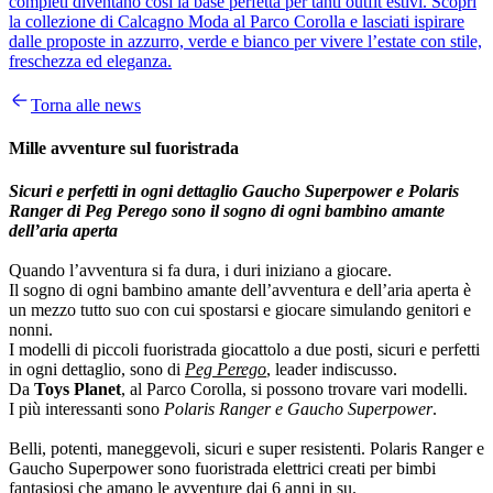
completi diventano così la base perfetta per tanti outfit estivi. Scopri
la collezione di Calcagno Moda al Parco Corolla e lasciati ispirare
dalle proposte in azzurro, verde e bianco per vivere l’estate con stile,
freschezza ed eleganza.
Torna alle news
Mille avventure sul fuoristrada
Sicuri e perfetti in ogni dettaglio Gaucho Superpower e Polaris
Ranger di Peg Perego sono il sogno di ogni bambino amante
dell’aria aperta
Quando l’avventura si fa dura, i duri iniziano a giocare.
Il sogno di ogni bambino amante dell’avventura e dell’aria aperta è
un mezzo tutto suo con cui spostarsi e giocare simulando genitori e
nonni.
I modelli di piccoli fuoristrada giocattolo a due posti, sicuri e perfetti
in ogni dettaglio, sono di
Peg Perego
, leader indiscusso.
Da
Toys Planet
, al Parco Corolla, si possono trovare vari modelli.
I più interessanti sono
Polaris Ranger e Gaucho Superpower
.
Belli, potenti, maneggevoli, sicuri e super resistenti. Polaris Ranger e
Gaucho Superpower sono fuoristrada elettrici creati per bimbi
fantasiosi che amano le avventure dai 6 anni in su.