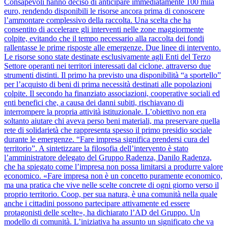
Consapevoli hanno deciso di anticipare immediatamente 100 mila
euro, rendendo disponibili le risorse ancora prima di conoscere
l’ammontare complessivo della raccolta. Una scelta che ha
consentito di accelerare gli interventi nelle zone maggiormente
colpite, evitando che il tempo necessario alla raccolta dei fondi
rallentasse le prime risposte alle emergenze. Due linee di intervento.
Le risorse sono state destinate esclusivamente agli Enti del Terzo
Settore operanti nei territori interessati dal ciclone, attraverso due
strumenti distinti. Il primo ha previsto una disponibilità “a sportello”
per l’acquisto di beni di prima necessità destinati alle popolazioni
colpite. Il secondo ha finanziato associazioni, cooperative sociali ed
enti benefici che, a causa dei danni subiti, rischiavano di
interrompere la propria attività istituzionale. L’obiettivo non era
soltanto aiutare chi aveva perso beni materiali, ma preservare quella
rete di solidarietà che rappresenta spesso il primo presidio sociale
durante le emergenze. “Fare impresa significa prendersi cura del
territorio”. A sintetizzare la filosofia dell’intervento è stato
l’amministratore delegato del Gruppo Radenza, Danilo Radenza,
che ha spiegato come l’impresa non possa limitarsi a produrre valore
economico. «Fare impresa non è un concetto puramente economico,
ma una pratica che vive nelle scelte concrete di ogni giorno verso il
proprio territorio. Coop, per sua natura, è una comunità nella quale
anche i cittadini possono partecipare attivamente ed essere
protagonisti delle scelte», ha dichiarato l’AD del Gruppo. Un
modello di comunità. L’iniziativa ha assunto un significato che va