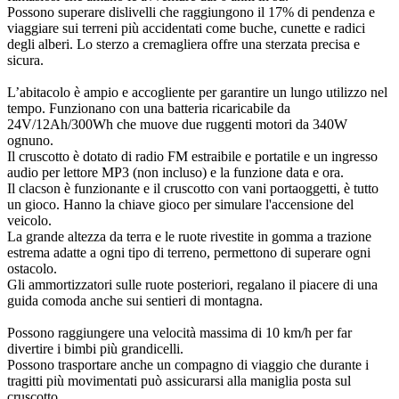
Possono superare dislivelli che raggiungono il 17% di pendenza e
viaggiare sui terreni più accidentati come buche, cunette e radici
degli alberi. Lo sterzo a cremagliera offre una sterzata precisa e
sicura.
L’abitacolo è ampio e accogliente per garantire un lungo utilizzo nel
tempo. Funzionano con una batteria ricaricabile da
24V/12Ah/300Wh che muove due ruggenti motori da 340W
ognuno.
Il cruscotto è dotato di radio FM estraibile e portatile e un ingresso
audio per lettore MP3 (non incluso) e la funzione data e ora.
Il clacson è funzionante e il cruscotto con vani portaoggetti, è tutto
un gioco. Hanno la chiave gioco per simulare l'accensione del
veicolo.
La grande altezza da terra e le ruote rivestite in gomma a trazione
estrema adatte a ogni tipo di terreno, permettono di superare ogni
ostacolo.
Gli ammortizzatori sulle ruote posteriori, regalano il piacere di una
guida comoda anche sui sentieri di montagna.
Possono raggiungere una velocità massima di 10 km/h per far
divertire i bimbi più grandicelli.
Possono trasportare anche un compagno di viaggio che durante i
tragitti più movimentati può assicurarsi alla maniglia posta sul
cruscotto.