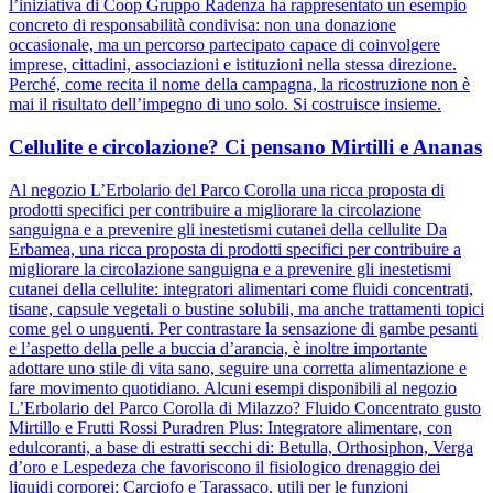
l’iniziativa di Coop Gruppo Radenza ha rappresentato un esempio
concreto di responsabilità condivisa: non una donazione
occasionale, ma un percorso partecipato capace di coinvolgere
imprese, cittadini, associazioni e istituzioni nella stessa direzione.
Perché, come recita il nome della campagna, la ricostruzione non è
mai il risultato dell’impegno di uno solo. Si costruisce insieme.
Cellulite e circolazione? Ci pensano Mirtilli e Ananas
Al negozio L’Erbolario del Parco Corolla una ricca proposta di
prodotti specifici per contribuire a migliorare la circolazione
sanguigna e a prevenire gli inestetismi cutanei della cellulite Da
Erbamea, una ricca proposta di prodotti specifici per contribuire a
migliorare la circolazione sanguigna e a prevenire gli inestetismi
cutanei della cellulite: integratori alimentari come fluidi concentrati,
tisane, capsule vegetali o bustine solubili, ma anche trattamenti topici
come gel o unguenti. Per contrastare la sensazione di gambe pesanti
e l’aspetto della pelle a buccia d’arancia, è inoltre importante
adottare uno stile di vita sano, seguire una corretta alimentazione e
fare movimento quotidiano. Alcuni esempi disponibili al negozio
L’Erbolario del Parco Corolla di Milazzo? Fluido Concentrato gusto
Mirtillo e Frutti Rossi Puradren Plus: Integratore alimentare, con
edulcoranti, a base di estratti secchi di: Betulla, Orthosiphon, Verga
d’oro e Lespedeza che favoriscono il fisiologico drenaggio dei
liquidi corporei; Carciofo e Tarassaco, utili per le funzioni