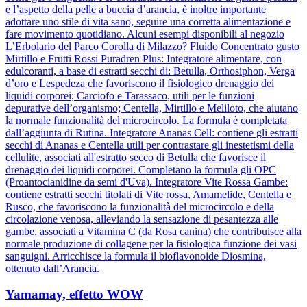
e l’aspetto della pelle a buccia d’arancia, è inoltre importante
adottare uno stile di vita sano, seguire una corretta alimentazione e
fare movimento quotidiano. Alcuni esempi disponibili al negozio
L’Erbolario del Parco Corolla di Milazzo? Fluido Concentrato gusto
Mirtillo e Frutti Rossi Puradren Plus: Integratore alimentare, con
edulcoranti, a base di estratti secchi di: Betulla, Orthosiphon, Verga
d’oro e Lespedeza che favoriscono il fisiologico drenaggio dei
liquidi corporei; Carciofo e Tarassaco, utili per le funzioni
depurative dell’organismo; Centella, Mirtillo e Meliloto, che aiutano
la normale funzionalità del microcircolo. La formula è completata
dall’aggiunta di Rutina. Integratore Ananas Cell: contiene gli estratti
secchi di Ananas e Centella utili per contrastare gli inestetismi della
cellulite, associati all'estratto secco di Betulla che favorisce il
drenaggio dei liquidi corporei. Completano la formula gli OPC
(Proantocianidine da semi d'Uva). Integratore Vite Rossa Gambe:
contiene estratti secchi titolati di Vite rossa, Amamelide, Centella e
Rusco, che favoriscono la funzionalità del microcircolo e della
circolazione venosa, alleviando la sensazione di pesantezza alle
gambe, associati a Vitamina C (da Rosa canina) che contribuisce alla
normale produzione di collagene per la fisiologica funzione dei vasi
sanguigni. Arricchisce la formula il bioflavonoide Diosmina,
ottenuto dall’Arancia.
Yamamay, effetto WOW