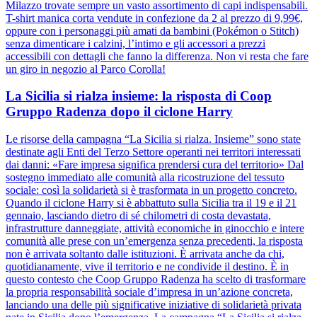
Milazzo trovate sempre un vasto assortimento di capi indispensabili.
T-shirt manica corta vendute in confezione da 2 al prezzo di 9,99€,
oppure con i personaggi più amati da bambini (Pokémon o Stitch)
senza dimenticare i calzini, l’intimo e gli accessori a prezzi
accessibili con dettagli che fanno la differenza. Non vi resta che fare
un giro in negozio al Parco Corolla!
La Sicilia si rialza insieme: la risposta di Coop
Gruppo Radenza dopo il ciclone Harry
Le risorse della campagna “La Sicilia si rialza. Insieme” sono state
destinate agli Enti del Terzo Settore operanti nei territori interessati
dai danni: «Fare impresa significa prendersi cura del territorio» Dal
sostegno immediato alle comunità alla ricostruzione del tessuto
sociale: così la solidarietà si è trasformata in un progetto concreto.
Quando il ciclone Harry si è abbattuto sulla Sicilia tra il 19 e il 21
gennaio, lasciando dietro di sé chilometri di costa devastata,
infrastrutture danneggiate, attività economiche in ginocchio e intere
comunità alle prese con un’emergenza senza precedenti, la risposta
non è arrivata soltanto dalle istituzioni. È arrivata anche da chi,
quotidianamente, vive il territorio e ne condivide il destino. È in
questo contesto che Coop Gruppo Radenza ha scelto di trasformare
la propria responsabilità sociale d’impresa in un’azione concreta,
lanciando una delle più significative iniziative di solidarietà privata