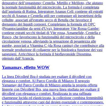
depurative dell’organismo; Centella, Mirtillo e Meliloto, che aiutano
la normale funzionalità del microcircolo. La formula è completata
dall’aggiunta di Rutina. Integratore Ananas Cell: contiene gli estratti
secchi di Ananas e Centella utili per contrastare gli inestetismi della
cellulite, associati all'estratto secco di Betulla che favorisce il
drenaggio dei liquidi corporei. Completano la formula gli OPC
(Proantocianidine da semi d'Uva). Integratore Vite Rossa Gambe:
contiene estratti secchi titolati di Vite rossa, Amamelide, Centella e
Rusco, che favoriscono la funzionalità del microcircolo e della
circolazione venosa, alleviando la sensazione di pesantezza alle
gambe, associati a Vitamina C (da Rosa canina) che contribuisce alla
normale produzione di collagene per la fisiologica funzione dei vasi
sanguigni. Arricchisce la formula il bioflavonoide Diosmina,
ottenuto dall’Arancia.
Yamamay, effetto WOW
La linea Décolleté Bra è studiata per esaltare il décolleté con
eleganza e comfort. Al Parco Corolla di Milazzo Il negozio
Yamamay del Parco Corolla di Milazzo amplia la propria offerta
lingerie con Décolleté Bra, una nuova linea studiata per esaltare il
décolleté con eleganza e comfort. Realizzata in una raffinata
charmeuse lucida ed elasticizzata, la collezione combina femminilità
e funzionalità attraverso capi dal design essenziale e contemporaneo.