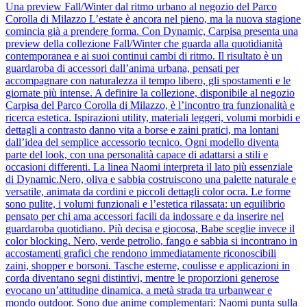
Una preview Fall/Winter dal ritmo urbano al negozio del Parco
Corolla di Milazzo L’estate è ancora nel pieno, ma la nuova stagione
comincia già a prendere forma. Con Dynamic, Carpisa presenta una
preview della collezione Fall/Winter che guarda alla quotidianità
contemporanea e ai suoi continui cambi di ritmo. Il risultato è un
guardaroba di accessori dall’anima urbana, pensati per
accompagnare con naturalezza il tempo libero, gli spostamenti e le
giornate più intense. A definire la collezione, disponibile al negozio
Carpisa del Parco Corolla di Milazzo, è l’incontro tra funzionalità e
ricerca estetica. Ispirazioni utility, materiali leggeri, volumi morbidi e
dettagli a contrasto danno vita a borse e zaini pratici, ma lontani
dall’idea del semplice accessorio tecnico. Ogni modello diventa
parte del look, con una personalità capace di adattarsi a stili e
occasioni differenti. La linea Naomi interpreta il lato più essenziale
di Dynamic.Nero, oliva e sabbia costruiscono una palette naturale e
versatile, animata da cordini e piccoli dettagli color ocra. Le forme
sono pulite, i volumi funzionali e l’estetica rilassata: un equilibrio
pensato per chi ama accessori facili da indossare e da inserire nel
guardaroba quotidiano. Più decisa e giocosa, Babe sceglie invece il
color blocking. Nero, verde petrolio, fango e sabbia si incontrano in
accostamenti grafici che rendono immediatamente riconoscibili
zaini, shopper e borsoni. Tasche esterne, coulisse e applicazioni in
corda diventano segni distintivi, mentre le proporzioni generose
evocano un’attitudine dinamica, a metà strada tra urbanwear e
mondo outdoor. Sono due anime complementari: Naomi punta sulla