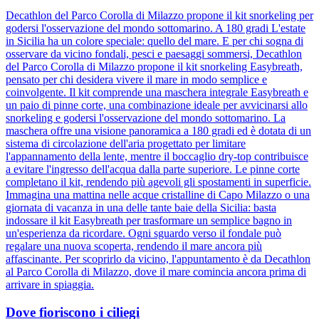
Decathlon del Parco Corolla di Milazzo propone il kit snorkeling per
godersi l'osservazione del mondo sottomarino. A 180 gradi L'estate
in Sicilia ha un colore speciale: quello del mare. E per chi sogna di
osservare da vicino fondali, pesci e paesaggi sommersi, Decathlon
del Parco Corolla di Milazzo propone il kit snorkeling Easybreath,
pensato per chi desidera vivere il mare in modo semplice e
coinvolgente. Il kit comprende una maschera integrale Easybreath e
un paio di pinne corte, una combinazione ideale per avvicinarsi allo
snorkeling e godersi l'osservazione del mondo sottomarino. La
maschera offre una visione panoramica a 180 gradi ed è dotata di un
sistema di circolazione dell'aria progettato per limitare
l'appannamento della lente, mentre il boccaglio dry-top contribuisce
a evitare l'ingresso dell'acqua dalla parte superiore. Le pinne corte
completano il kit, rendendo più agevoli gli spostamenti in superficie.
Immagina una mattina nelle acque cristalline di Capo Milazzo o una
giornata di vacanza in una delle tante baie della Sicilia: basta
indossare il kit Easybreath per trasformare un semplice bagno in
un'esperienza da ricordare. Ogni sguardo verso il fondale può
regalare una nuova scoperta, rendendo il mare ancora più
affascinante. Per scoprirlo da vicino, l'appuntamento è da Decathlon
al Parco Corolla di Milazzo, dove il mare comincia ancora prima di
arrivare in spiaggia.
Dove fioriscono i ciliegi