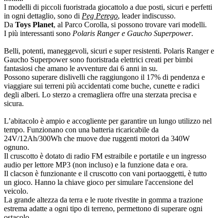
I modelli di piccoli fuoristrada giocattolo a due posti, sicuri e perfetti
in ogni dettaglio, sono di
Peg Perego
, leader indiscusso.
Da
Toys Planet
, al Parco Corolla, si possono trovare vari modelli.
I più interessanti sono
Polaris Ranger e Gaucho Superpower
.
Belli, potenti, maneggevoli, sicuri e super resistenti. Polaris Ranger e
Gaucho Superpower sono fuoristrada elettrici creati per bimbi
fantasiosi che amano le avventure dai 6 anni in su.
Possono superare dislivelli che raggiungono il 17% di pendenza e
viaggiare sui terreni più accidentati come buche, cunette e radici
degli alberi. Lo sterzo a cremagliera offre una sterzata precisa e
sicura.
L’abitacolo è ampio e accogliente per garantire un lungo utilizzo nel
tempo. Funzionano con una batteria ricaricabile da
24V/12Ah/300Wh che muove due ruggenti motori da 340W
ognuno.
Il cruscotto è dotato di radio FM estraibile e portatile e un ingresso
audio per lettore MP3 (non incluso) e la funzione data e ora.
Il clacson è funzionante e il cruscotto con vani portaoggetti, è tutto
un gioco. Hanno la chiave gioco per simulare l'accensione del
veicolo.
La grande altezza da terra e le ruote rivestite in gomma a trazione
estrema adatte a ogni tipo di terreno, permettono di superare ogni
ostacolo.