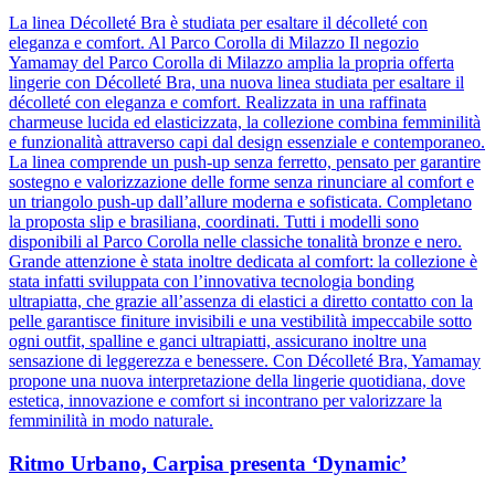
La linea Décolleté Bra è studiata per esaltare il décolleté con
eleganza e comfort. Al Parco Corolla di Milazzo Il negozio
Yamamay del Parco Corolla di Milazzo amplia la propria offerta
lingerie con Décolleté Bra, una nuova linea studiata per esaltare il
décolleté con eleganza e comfort. Realizzata in una raffinata
charmeuse lucida ed elasticizzata, la collezione combina femminilità
e funzionalità attraverso capi dal design essenziale e contemporaneo.
La linea comprende un push-up senza ferretto, pensato per garantire
sostegno e valorizzazione delle forme senza rinunciare al comfort e
un triangolo push-up dall’allure moderna e sofisticata. Completano
la proposta slip e brasiliana, coordinati. Tutti i modelli sono
disponibili al Parco Corolla nelle classiche tonalità bronze e nero.
Grande attenzione è stata inoltre dedicata al comfort: la collezione è
stata infatti sviluppata con l’innovativa tecnologia bonding
ultrapiatta, che grazie all’assenza di elastici a diretto contatto con la
pelle garantisce finiture invisibili e una vestibilità impeccabile sotto
ogni outfit, spalline e ganci ultrapiatti, assicurano inoltre una
sensazione di leggerezza e benessere. Con Décolleté Bra, Yamamay
propone una nuova interpretazione della lingerie quotidiana, dove
estetica, innovazione e comfort si incontrano per valorizzare la
femminilità in modo naturale.
Ritmo Urbano, Carpisa presenta ‘Dynamic’