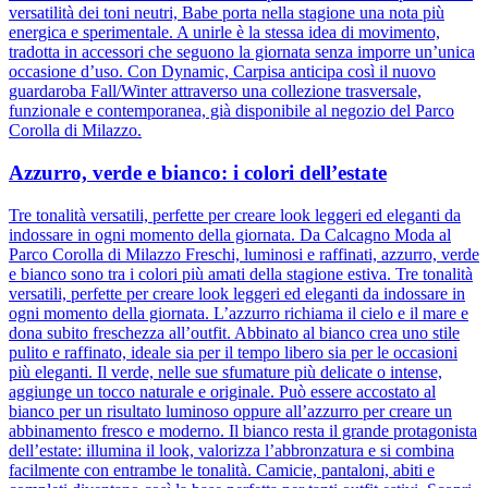
versatilità dei toni neutri, Babe porta nella stagione una nota più
energica e sperimentale. A unirle è la stessa idea di movimento,
tradotta in accessori che seguono la giornata senza imporre un’unica
occasione d’uso. Con Dynamic, Carpisa anticipa così il nuovo
guardaroba Fall/Winter attraverso una collezione trasversale,
funzionale e contemporanea, già disponibile al negozio del Parco
Corolla di Milazzo.
Azzurro, verde e bianco: i colori dell’estate
Tre tonalità versatili, perfette per creare look leggeri ed eleganti da
indossare in ogni momento della giornata. Da Calcagno Moda al
Parco Corolla di Milazzo Freschi, luminosi e raffinati, azzurro, verde
e bianco sono tra i colori più amati della stagione estiva. Tre tonalità
versatili, perfette per creare look leggeri ed eleganti da indossare in
ogni momento della giornata. L’azzurro richiama il cielo e il mare e
dona subito freschezza all’outfit. Abbinato al bianco crea uno stile
pulito e raffinato, ideale sia per il tempo libero sia per le occasioni
più eleganti. Il verde, nelle sue sfumature più delicate o intense,
aggiunge un tocco naturale e originale. Può essere accostato al
bianco per un risultato luminoso oppure all’azzurro per creare un
abbinamento fresco e moderno. Il bianco resta il grande protagonista
dell’estate: illumina il look, valorizza l’abbronzatura e si combina
facilmente con entrambe le tonalità. Camicie, pantaloni, abiti e