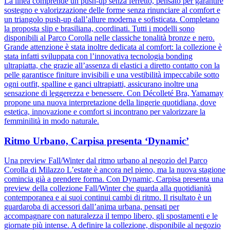
La linea comprende un push-up senza ferretto, pensato per garantire
sostegno e valorizzazione delle forme senza rinunciare al comfort e
un triangolo push-up dall’allure moderna e sofisticata. Completano
la proposta slip e brasiliana, coordinati. Tutti i modelli sono
disponibili al Parco Corolla nelle classiche tonalità bronze e nero.
Grande attenzione è stata inoltre dedicata al comfort: la collezione è
stata infatti sviluppata con l’innovativa tecnologia bonding
ultrapiatta, che grazie all’assenza di elastici a diretto contatto con la
pelle garantisce finiture invisibili e una vestibilità impeccabile sotto
ogni outfit, spalline e ganci ultrapiatti, assicurano inoltre una
sensazione di leggerezza e benessere. Con Décolleté Bra, Yamamay
propone una nuova interpretazione della lingerie quotidiana, dove
estetica, innovazione e comfort si incontrano per valorizzare la
femminilità in modo naturale.
Ritmo Urbano, Carpisa presenta ‘Dynamic’
Una preview Fall/Winter dal ritmo urbano al negozio del Parco
Corolla di Milazzo L’estate è ancora nel pieno, ma la nuova stagione
comincia già a prendere forma. Con Dynamic, Carpisa presenta una
preview della collezione Fall/Winter che guarda alla quotidianità
contemporanea e ai suoi continui cambi di ritmo. Il risultato è un
guardaroba di accessori dall’anima urbana, pensati per
accompagnare con naturalezza il tempo libero, gli spostamenti e le
giornate più intense. A definire la collezione, disponibile al negozio