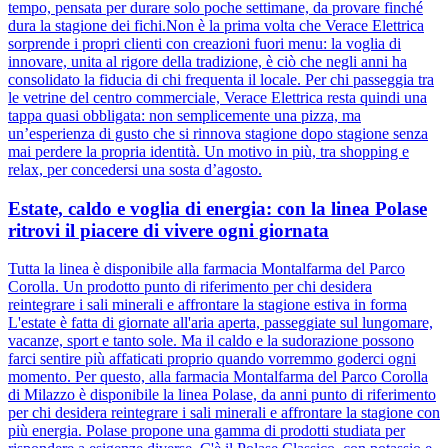
tempo, pensata per durare solo poche settimane, da provare finché
dura la stagione dei fichi.Non è la prima volta che Verace Elettrica
sorprende i propri clienti con creazioni fuori menu: la voglia di
innovare, unita al rigore della tradizione, è ciò che negli anni ha
consolidato la fiducia di chi frequenta il locale. Per chi passeggia tra
le vetrine del centro commerciale, Verace Elettrica resta quindi una
tappa quasi obbligata: non semplicemente una pizza, ma
un’esperienza di gusto che si rinnova stagione dopo stagione senza
mai perdere la propria identità. Un motivo in più, tra shopping e
relax, per concedersi una sosta d’agosto.
Estate, caldo e voglia di energia: con la linea Polase
ritrovi il piacere di vivere ogni giornata
Tutta la linea è disponibile alla farmacia Montalfarma del Parco
Corolla. Un prodotto punto di riferimento per chi desidera
reintegrare i sali minerali e affrontare la stagione estiva in forma
L'estate è fatta di giornate all'aria aperta, passeggiate sul lungomare,
vacanze, sport e tanto sole. Ma il caldo e la sudorazione possono
farci sentire più affaticati proprio quando vorremmo goderci ogni
momento. Per questo, alla farmacia Montalfarma del Parco Corolla
di Milazzo è disponibile la linea Polase, da anni punto di riferimento
per chi desidera reintegrare i sali minerali e affrontare la stagione con
più energia. Polase propone una gamma di prodotti studiata per