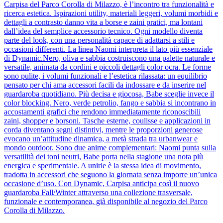
Carpisa del Parco Corolla di Milazzo, è l’incontro tra funzionalità e
ricerca estetica. Ispirazioni utility, materiali leggeri, volumi morbidi e
dettagli a contrasto danno vita a borse e zaini pratici, ma lontani
dall’idea del semplice accessorio tecnico. Ogni modello diventa
parte del look, con una personalità capace di adattarsi a stili e
occasioni differenti. La linea Naomi interpreta il lato più essenziale
di Dynamic.Nero, oliva e sabbia costruiscono una palette naturale e
versatile, animata da cordini e piccoli dettagli color ocra. Le forme
sono pulite, i volumi funzionali e l’estetica rilassata: un equilibrio
pensato per chi ama accessori facili da indossare e da inserire nel
guardaroba quotidiano. Più decisa e giocosa, Babe sceglie invece il
color blocking. Nero, verde petrolio, fango e sabbia si incontrano in
accostamenti grafici che rendono immediatamente riconoscibili
zaini, shopper e borsoni. Tasche esterne, coulisse e applicazioni in
corda diventano segni distintivi, mentre le proporzioni generose
evocano un’attitudine dinamica, a metà strada tra urbanwear e
mondo outdoor. Sono due anime complementari: Naomi punta sulla
versatilità dei toni neutri, Babe porta nella stagione una nota più
energica e sperimentale. A unirle è la stessa idea di movimento,
tradotta in accessori che seguono la giornata senza imporre un’unica
occasione d’uso. Con Dynamic, Carpisa anticipa così il nuovo
guardaroba Fall/Winter attraverso una collezione trasversale,
funzionale e contemporanea, già disponibile al negozio del Parco
Corolla di Milazzo.