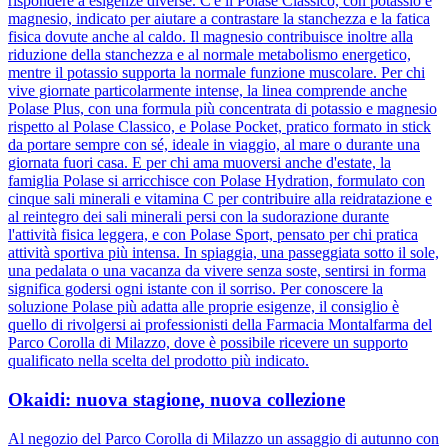
rispondere a esigenze diverse. C'è il Polase Classico, con potassio e
magnesio, indicato per aiutare a contrastare la stanchezza e la fatica
fisica dovute anche al caldo. Il magnesio contribuisce inoltre alla
riduzione della stanchezza e al normale metabolismo energetico,
mentre il potassio supporta la normale funzione muscolare. Per chi
vive giornate particolarmente intense, la linea comprende anche
Polase Plus, con una formula più concentrata di potassio e magnesio
rispetto al Polase Classico, e Polase Pocket, pratico formato in stick
da portare sempre con sé, ideale in viaggio, al mare o durante una
giornata fuori casa. E per chi ama muoversi anche d'estate, la
famiglia Polase si arricchisce con Polase Hydration, formulato con
cinque sali minerali e vitamina C per contribuire alla reidratazione e
al reintegro dei sali minerali persi con la sudorazione durante
l'attività fisica leggera, e con Polase Sport, pensato per chi pratica
attività sportiva più intensa. In spiaggia, una passeggiata sotto il sole,
una pedalata o una vacanza da vivere senza soste, sentirsi in forma
significa godersi ogni istante con il sorriso. Per conoscere la
soluzione Polase più adatta alle proprie esigenze, il consiglio è
quello di rivolgersi ai professionisti della Farmacia Montalfarma del
Parco Corolla di Milazzo, dove è possibile ricevere un supporto
qualificato nella scelta del prodotto più indicato.
Okaidi: nuova stagione, nuova collezione
Al negozio del Parco Corolla di Milazzo un assaggio di autunno con