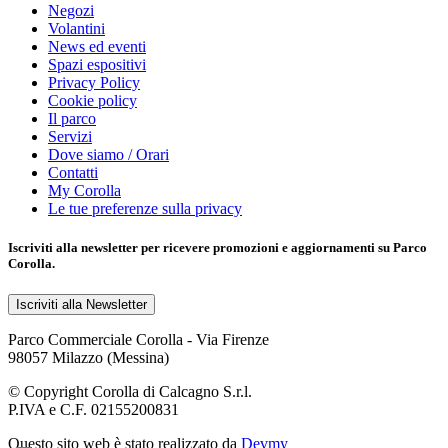
Negozi
Volantini
News ed eventi
Spazi espositivi
Privacy Policy
Cookie policy
Il parco
Servizi
Dove siamo / Orari
Contatti
My Corolla
Le tue preferenze sulla privacy
Iscriviti alla
newsletter
per ricevere promozioni e aggiornamenti su Parco
Corolla.
Iscriviti alla Newsletter
Parco Commerciale Corolla - Via Firenze
98057 Milazzo (Messina)
© Copyright Corolla di Calcagno S.r.l.
P.IVA e C.F. 02155200831
Questo sito web è stato realizzato da
Devmy