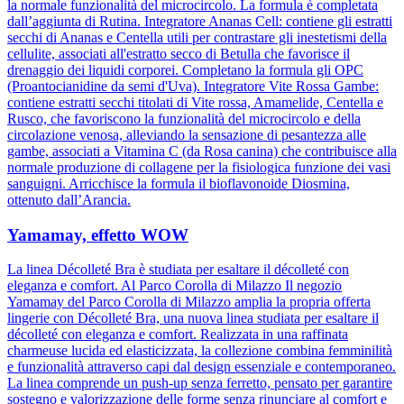
la normale funzionalità del microcircolo. La formula è completata
dall’aggiunta di Rutina. Integratore Ananas Cell: contiene gli estratti
secchi di Ananas e Centella utili per contrastare gli inestetismi della
cellulite, associati all'estratto secco di Betulla che favorisce il
drenaggio dei liquidi corporei. Completano la formula gli OPC
(Proantocianidine da semi d'Uva). Integratore Vite Rossa Gambe:
contiene estratti secchi titolati di Vite rossa, Amamelide, Centella e
Rusco, che favoriscono la funzionalità del microcircolo e della
circolazione venosa, alleviando la sensazione di pesantezza alle
gambe, associati a Vitamina C (da Rosa canina) che contribuisce alla
normale produzione di collagene per la fisiologica funzione dei vasi
sanguigni. Arricchisce la formula il bioflavonoide Diosmina,
ottenuto dall’Arancia.
Yamamay, effetto WOW
La linea Décolleté Bra è studiata per esaltare il décolleté con
eleganza e comfort. Al Parco Corolla di Milazzo Il negozio
Yamamay del Parco Corolla di Milazzo amplia la propria offerta
lingerie con Décolleté Bra, una nuova linea studiata per esaltare il
décolleté con eleganza e comfort. Realizzata in una raffinata
charmeuse lucida ed elasticizzata, la collezione combina femminilità
e funzionalità attraverso capi dal design essenziale e contemporaneo.
La linea comprende un push-up senza ferretto, pensato per garantire
sostegno e valorizzazione delle forme senza rinunciare al comfort e