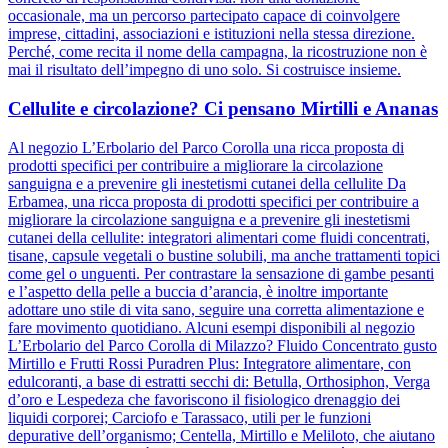
occasionale, ma un percorso partecipato capace di coinvolgere
imprese, cittadini, associazioni e istituzioni nella stessa direzione.
Perché, come recita il nome della campagna, la ricostruzione non è
mai il risultato dell’impegno di uno solo. Si costruisce insieme.
Cellulite e circolazione? Ci pensano Mirtilli e Ananas
Al negozio L’Erbolario del Parco Corolla una ricca proposta di
prodotti specifici per contribuire a migliorare la circolazione
sanguigna e a prevenire gli inestetismi cutanei della cellulite Da
Erbamea, una ricca proposta di prodotti specifici per contribuire a
migliorare la circolazione sanguigna e a prevenire gli inestetismi
cutanei della cellulite: integratori alimentari come fluidi concentrati,
tisane, capsule vegetali o bustine solubili, ma anche trattamenti topici
come gel o unguenti. Per contrastare la sensazione di gambe pesanti
e l’aspetto della pelle a buccia d’arancia, è inoltre importante
adottare uno stile di vita sano, seguire una corretta alimentazione e
fare movimento quotidiano. Alcuni esempi disponibili al negozio
L’Erbolario del Parco Corolla di Milazzo? Fluido Concentrato gusto
Mirtillo e Frutti Rossi Puradren Plus: Integratore alimentare, con
edulcoranti, a base di estratti secchi di: Betulla, Orthosiphon, Verga
d’oro e Lespedeza che favoriscono il fisiologico drenaggio dei
liquidi corporei; Carciofo e Tarassaco, utili per le funzioni
depurative dell’organismo; Centella, Mirtillo e Meliloto, che aiutano