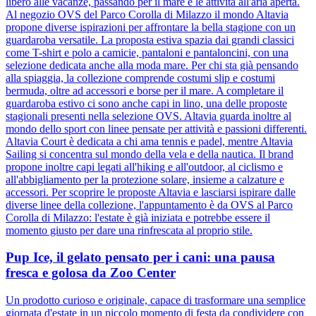
libero alle vacanze, passando per il mare e le attività all'aria aperta.
Al negozio OVS del Parco Corolla di Milazzo il mondo Altavia
propone diverse ispirazioni per affrontare la bella stagione con un
guardaroba versatile. La proposta estiva spazia dai grandi classici
come T-shirt e polo a camicie, pantaloni e pantaloncini, con una
selezione dedicata anche alla moda mare. Per chi sta già pensando
alla spiaggia, la collezione comprende costumi slip e costumi
bermuda, oltre ad accessori e borse per il mare. A completare il
guardaroba estivo ci sono anche capi in lino, una delle proposte
stagionali presenti nella selezione OVS. Altavia guarda inoltre al
mondo dello sport con linee pensate per attività e passioni differenti.
Altavia Court è dedicata a chi ama tennis e padel, mentre Altavia
Sailing si concentra sul mondo della vela e della nautica. Il brand
propone inoltre capi legati all'hiking e all'outdoor, al ciclismo e
all'abbigliamento per la protezione solare, insieme a calzature e
accessori. Per scoprire le proposte Altavia e lasciarsi ispirare dalle
diverse linee della collezione, l'appuntamento è da OVS al Parco
Corolla di Milazzo: l'estate è già iniziata e potrebbe essere il
momento giusto per dare una rinfrescata al proprio stile.
Pup Ice, il gelato pensato per i cani: una pausa
fresca e golosa da Zoo Center
Un prodotto curioso e originale, capace di trasformare una semplice
giornata d'estate in un piccolo momento di festa da condividere con