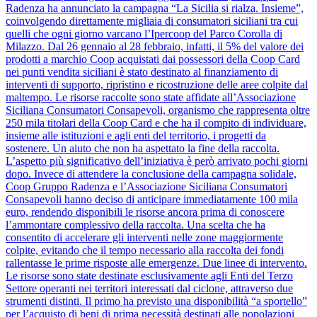
Radenza ha annunciato la campagna “La Sicilia si rialza. Insieme”,
coinvolgendo direttamente migliaia di consumatori siciliani tra cui
quelli che ogni giorno varcano l’Ipercoop del Parco Corolla di
Milazzo. Dal 26 gennaio al 28 febbraio, infatti, il 5% del valore dei
prodotti a marchio Coop acquistati dai possessori della Coop Card
nei punti vendita siciliani è stato destinato al finanziamento di
interventi di supporto, ripristino e ricostruzione delle aree colpite dal
maltempo. Le risorse raccolte sono state affidate all’Associazione
Siciliana Consumatori Consapevoli, organismo che rappresenta oltre
250 mila titolari della Coop Card e che ha il compito di individuare,
insieme alle istituzioni e agli enti del territorio, i progetti da
sostenere. Un aiuto che non ha aspettato la fine della raccolta.
L’aspetto più significativo dell’iniziativa è però arrivato pochi giorni
dopo. Invece di attendere la conclusione della campagna solidale,
Coop Gruppo Radenza e l’Associazione Siciliana Consumatori
Consapevoli hanno deciso di anticipare immediatamente 100 mila
euro, rendendo disponibili le risorse ancora prima di conoscere
l’ammontare complessivo della raccolta. Una scelta che ha
consentito di accelerare gli interventi nelle zone maggiormente
colpite, evitando che il tempo necessario alla raccolta dei fondi
rallentasse le prime risposte alle emergenze. Due linee di intervento.
Le risorse sono state destinate esclusivamente agli Enti del Terzo
Settore operanti nei territori interessati dal ciclone, attraverso due
strumenti distinti. Il primo ha previsto una disponibilità “a sportello”
per l’acquisto di beni di prima necessità destinati alle popolazioni