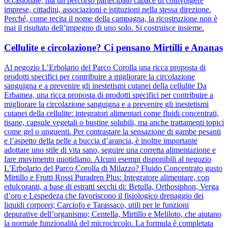
occasionale, ma un percorso partecipato capace di coinvolgere
imprese, cittadini, associazioni e istituzioni nella stessa direzione.
Perché, come recita il nome della campagna, la ricostruzione non è
mai il risultato dell’impegno di uno solo. Si costruisce insieme.
Cellulite e circolazione? Ci pensano Mirtilli e Ananas
Al negozio L’Erbolario del Parco Corolla una ricca proposta di
prodotti specifici per contribuire a migliorare la circolazione
sanguigna e a prevenire gli inestetismi cutanei della cellulite Da
Erbamea, una ricca proposta di prodotti specifici per contribuire a
migliorare la circolazione sanguigna e a prevenire gli inestetismi
cutanei della cellulite: integratori alimentari come fluidi concentrati,
tisane, capsule vegetali o bustine solubili, ma anche trattamenti topici
come gel o unguenti. Per contrastare la sensazione di gambe pesanti
e l’aspetto della pelle a buccia d’arancia, è inoltre importante
adottare uno stile di vita sano, seguire una corretta alimentazione e
fare movimento quotidiano. Alcuni esempi disponibili al negozio
L’Erbolario del Parco Corolla di Milazzo? Fluido Concentrato gusto
Mirtillo e Frutti Rossi Puradren Plus: Integratore alimentare, con
edulcoranti, a base di estratti secchi di: Betulla, Orthosiphon, Verga
d’oro e Lespedeza che favoriscono il fisiologico drenaggio dei
liquidi corporei; Carciofo e Tarassaco, utili per le funzioni
depurative dell’organismo; Centella, Mirtillo e Meliloto, che aiutano
la normale funzionalità del microcircolo. La formula è completata