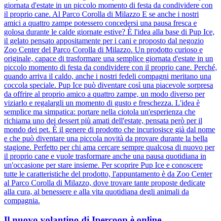
giornata d'estate in un piccolo momento di festa da condividere con
il proprio cane. Al Parco Corolla di Milazzo E se anche i nostri
amici a quattro zampe potessero concedersi una pausa fresca e
golosa durante le calde giornate estive? È l'idea alla base di Pup Ice,
il gelato pensato appositamente per i cani e proposto dal negozio
Zoo Center del Parco Corolla di Milazzo. Un prodotto curioso e
originale, capace di trasformare una semplice giornata d'estate in un
piccolo momento di festa da condividere con il proprio cane. Perché,
quando arriva il caldo, anche i nostri fedeli compagni meritano una
coccola speciale. Pup Ice può diventare così una piacevole sorpresa
da offrire al proprio amico a quattro zampe, un modo diverso per
viziarlo e regalargli un momento di gusto e freschezza. L'idea è
semplice ma simpatica: portare nella ciotola un'esperienza che
richiama uno dei dessert più amati dell'estate, pensata però per il
mondo dei pet. È il genere di prodotto che incuriosisce già dal nome
e che può diventare una piccola novità da provare durante la bella
stagione. Perfetto per chi ama cercare sempre qualcosa di nuovo per
il proprio cane e vuole trasformare anche una pausa quotidiana in
un'occasione per stare insieme. Per scoprire Pup Ice e conoscere
tutte le caratteristiche del prodotto, l'appuntamento è da Zoo Center
al Parco Corolla di Milazzo, dove trovare tante proposte dedicate
alla cura, al benessere e alla vita quotidiana degli animali da
compagnia.
Il nuovo volantino di Ipercoop è online