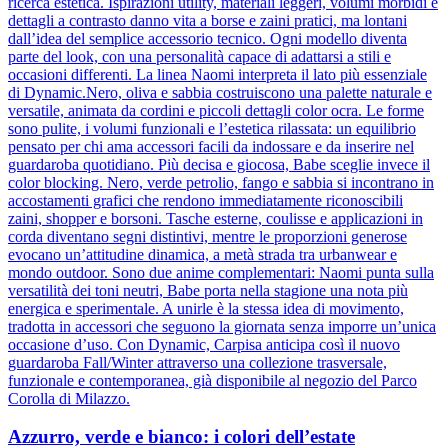
ricerca estetica. Ispirazioni utility, materiali leggeri, volumi morbidi e
dettagli a contrasto danno vita a borse e zaini pratici, ma lontani
dall’idea del semplice accessorio tecnico. Ogni modello diventa
parte del look, con una personalità capace di adattarsi a stili e
occasioni differenti. La linea Naomi interpreta il lato più essenziale
di Dynamic.Nero, oliva e sabbia costruiscono una palette naturale e
versatile, animata da cordini e piccoli dettagli color ocra. Le forme
sono pulite, i volumi funzionali e l’estetica rilassata: un equilibrio
pensato per chi ama accessori facili da indossare e da inserire nel
guardaroba quotidiano. Più decisa e giocosa, Babe sceglie invece il
color blocking. Nero, verde petrolio, fango e sabbia si incontrano in
accostamenti grafici che rendono immediatamente riconoscibili
zaini, shopper e borsoni. Tasche esterne, coulisse e applicazioni in
corda diventano segni distintivi, mentre le proporzioni generose
evocano un’attitudine dinamica, a metà strada tra urbanwear e
mondo outdoor. Sono due anime complementari: Naomi punta sulla
versatilità dei toni neutri, Babe porta nella stagione una nota più
energica e sperimentale. A unirle è la stessa idea di movimento,
tradotta in accessori che seguono la giornata senza imporre un’unica
occasione d’uso. Con Dynamic, Carpisa anticipa così il nuovo
guardaroba Fall/Winter attraverso una collezione trasversale,
funzionale e contemporanea, già disponibile al negozio del Parco
Corolla di Milazzo.
Azzurro, verde e bianco: i colori dell’estate