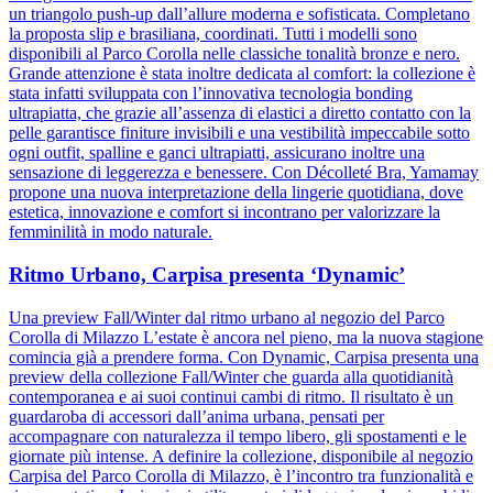
un triangolo push-up dall’allure moderna e sofisticata. Completano
la proposta slip e brasiliana, coordinati. Tutti i modelli sono
disponibili al Parco Corolla nelle classiche tonalità bronze e nero.
Grande attenzione è stata inoltre dedicata al comfort: la collezione è
stata infatti sviluppata con l’innovativa tecnologia bonding
ultrapiatta, che grazie all’assenza di elastici a diretto contatto con la
pelle garantisce finiture invisibili e una vestibilità impeccabile sotto
ogni outfit, spalline e ganci ultrapiatti, assicurano inoltre una
sensazione di leggerezza e benessere. Con Décolleté Bra, Yamamay
propone una nuova interpretazione della lingerie quotidiana, dove
estetica, innovazione e comfort si incontrano per valorizzare la
femminilità in modo naturale.
Ritmo Urbano, Carpisa presenta ‘Dynamic’
Una preview Fall/Winter dal ritmo urbano al negozio del Parco
Corolla di Milazzo L’estate è ancora nel pieno, ma la nuova stagione
comincia già a prendere forma. Con Dynamic, Carpisa presenta una
preview della collezione Fall/Winter che guarda alla quotidianità
contemporanea e ai suoi continui cambi di ritmo. Il risultato è un
guardaroba di accessori dall’anima urbana, pensati per
accompagnare con naturalezza il tempo libero, gli spostamenti e le
giornate più intense. A definire la collezione, disponibile al negozio
Carpisa del Parco Corolla di Milazzo, è l’incontro tra funzionalità e