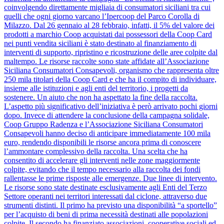
coinvolgendo direttamente migliaia di consumatori siciliani tra cui
quelli che ogni giorno varcano l’Ipercoop del Parco Corolla di
Milazzo. Dal 26 gennaio al 28 febbraio, infatti, il 5% del valore dei
prodotti a marchio Coop acquistati dai possessori della Coop Card
nei punti vendita siciliani è stato destinato al finanziamento di
interventi di supporto, ripristino e ricostruzione delle aree colpite dal
maltempo. Le risorse raccolte sono state affidate all’Associazione
Siciliana Consumatori Consapevoli, organismo che rappresenta oltre
250 mila titolari della Coop Card e che ha il compito di individuare,
insieme alle istituzioni e agli enti del territorio, i progetti da
sostenere. Un aiuto che non ha aspettato la fine della raccolta.
L’aspetto più significativo dell’iniziativa è però arrivato pochi giorni
dopo. Invece di attendere la conclusione della campagna solidale,
Coop Gruppo Radenza e l’Associazione Siciliana Consumatori
Consapevoli hanno deciso di anticipare immediatamente 100 mila
euro, rendendo disponibili le risorse ancora prima di conoscere
l’ammontare complessivo della raccolta. Una scelta che ha
consentito di accelerare gli interventi nelle zone maggiormente
colpite, evitando che il tempo necessario alla raccolta dei fondi
rallentasse le prime risposte alle emergenze. Due linee di intervento.
Le risorse sono state destinate esclusivamente agli Enti del Terzo
Settore operanti nei territori interessati dal ciclone, attraverso due
strumenti distinti. Il primo ha previsto una disponibilità “a sportello”
per l’acquisto di beni di prima necessità destinati alle popolazioni
colpite. Il secondo ha finanziato associazioni, cooperative sociali ed