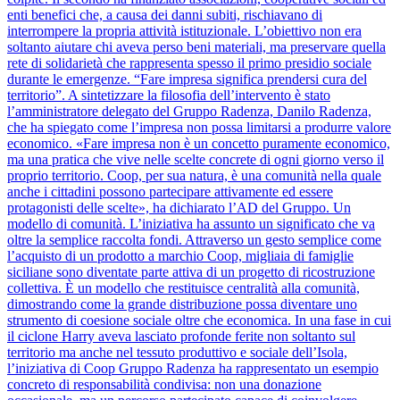
enti benefici che, a causa dei danni subiti, rischiavano di
interrompere la propria attività istituzionale. L’obiettivo non era
soltanto aiutare chi aveva perso beni materiali, ma preservare quella
rete di solidarietà che rappresenta spesso il primo presidio sociale
durante le emergenze. “Fare impresa significa prendersi cura del
territorio”. A sintetizzare la filosofia dell’intervento è stato
l’amministratore delegato del Gruppo Radenza, Danilo Radenza,
che ha spiegato come l’impresa non possa limitarsi a produrre valore
economico. «Fare impresa non è un concetto puramente economico,
ma una pratica che vive nelle scelte concrete di ogni giorno verso il
proprio territorio. Coop, per sua natura, è una comunità nella quale
anche i cittadini possono partecipare attivamente ed essere
protagonisti delle scelte», ha dichiarato l’AD del Gruppo. Un
modello di comunità. L’iniziativa ha assunto un significato che va
oltre la semplice raccolta fondi. Attraverso un gesto semplice come
l’acquisto di un prodotto a marchio Coop, migliaia di famiglie
siciliane sono diventate parte attiva di un progetto di ricostruzione
collettiva. È un modello che restituisce centralità alla comunità,
dimostrando come la grande distribuzione possa diventare uno
strumento di coesione sociale oltre che economica. In una fase in cui
il ciclone Harry aveva lasciato profonde ferite non soltanto sul
territorio ma anche nel tessuto produttivo e sociale dell’Isola,
l’iniziativa di Coop Gruppo Radenza ha rappresentato un esempio
concreto di responsabilità condivisa: non una donazione