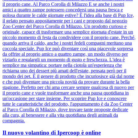
il proprio cane. Al Parco Corolla di Milazzo E se anche i nostri
amici a quattro zampe potessero concedersi una pausa fresca e
golosa durante le calde giornate estive? È l'idea alla base di Pup Ice,
il gelato pensato appositamente per i cani e proposto dal negozio
Zoo Center del Parco Corolla di Milazzo. Un prodotto curioso e
originale, capace di trasformare una semplice giornata d'estate in un
piccolo momento di festa da condividere con il proprio cane. Perché,
quando arriva il caldo, anche i nostri fedeli compagni meritano una
coccola speciale. Pup Ice può diventare così una piacevole sorpresa
da offrire al proprio amico a quattro zampe, un modo diverso per
viziarlo e regalargli un momento di gusto e freschezza. L'idea è
semplice ma simpatica: portare nella ciotola un'esperienza che
richiama uno dei dessert più amati dell'estate, pensata però per il
mondo dei pet. È il genere di prodotto che incuriosisce già dal nome
e che può diventare una piccola novità da provare durante la bella
stagione. Perfetto per chi ama cercare sempre qualcosa di nuovo per
il proprio cane e vuole trasformare anche una pausa quotidiana in
un'occasione per stare insieme. Per scoprire Pup Ice e conoscere
tutte le caratteristiche del prodotto, l'appuntamento è da Zoo Center
al Parco Corolla di Milazzo, dove trovare tante proposte dedicate
alla cura, al benessere e alla vita quotidiana degli animali da
compagnia.
Il nuovo volantino di Ipercoop è online