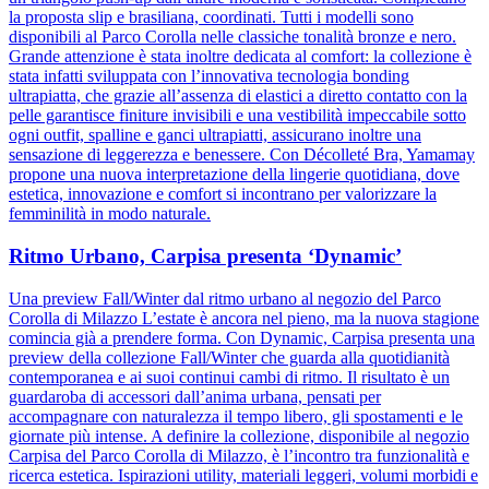
la proposta slip e brasiliana, coordinati. Tutti i modelli sono
disponibili al Parco Corolla nelle classiche tonalità bronze e nero.
Grande attenzione è stata inoltre dedicata al comfort: la collezione è
stata infatti sviluppata con l’innovativa tecnologia bonding
ultrapiatta, che grazie all’assenza di elastici a diretto contatto con la
pelle garantisce finiture invisibili e una vestibilità impeccabile sotto
ogni outfit, spalline e ganci ultrapiatti, assicurano inoltre una
sensazione di leggerezza e benessere. Con Décolleté Bra, Yamamay
propone una nuova interpretazione della lingerie quotidiana, dove
estetica, innovazione e comfort si incontrano per valorizzare la
femminilità in modo naturale.
Ritmo Urbano, Carpisa presenta ‘Dynamic’
Una preview Fall/Winter dal ritmo urbano al negozio del Parco
Corolla di Milazzo L’estate è ancora nel pieno, ma la nuova stagione
comincia già a prendere forma. Con Dynamic, Carpisa presenta una
preview della collezione Fall/Winter che guarda alla quotidianità
contemporanea e ai suoi continui cambi di ritmo. Il risultato è un
guardaroba di accessori dall’anima urbana, pensati per
accompagnare con naturalezza il tempo libero, gli spostamenti e le
giornate più intense. A definire la collezione, disponibile al negozio
Carpisa del Parco Corolla di Milazzo, è l’incontro tra funzionalità e
ricerca estetica. Ispirazioni utility, materiali leggeri, volumi morbidi e