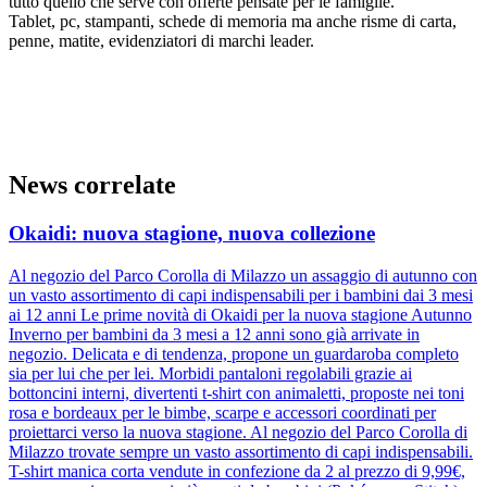
tutto quello che serve con offerte pensate per le famiglie.
Tablet, pc, stampanti, schede di memoria ma anche risme di carta,
penne, matite, evidenziatori di marchi leader.
News correlate
Okaidi: nuova stagione, nuova collezione
Al negozio del Parco Corolla di Milazzo un assaggio di autunno con
un vasto assortimento di capi indispensabili per i bambini dai 3 mesi
ai 12 anni Le prime novità di Okaidi per la nuova stagione Autunno
Inverno per bambini da 3 mesi a 12 anni sono già arrivate in
negozio. Delicata e di tendenza, propone un guardaroba completo
sia per lui che per lei. Morbidi pantaloni regolabili grazie ai
bottoncini interni, divertenti t-shirt con animaletti, proposte nei toni
rosa e bordeaux per le bimbe, scarpe e accessori coordinati per
proiettarci verso la nuova stagione. Al negozio del Parco Corolla di
Milazzo trovate sempre un vasto assortimento di capi indispensabili.
T-shirt manica corta vendute in confezione da 2 al prezzo di 9,99€,