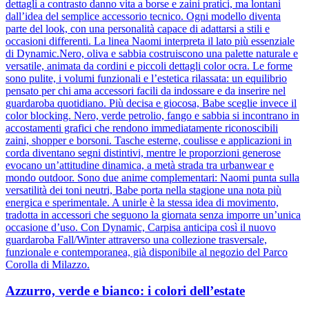
dettagli a contrasto danno vita a borse e zaini pratici, ma lontani
dall’idea del semplice accessorio tecnico. Ogni modello diventa
parte del look, con una personalità capace di adattarsi a stili e
occasioni differenti. La linea Naomi interpreta il lato più essenziale
di Dynamic.Nero, oliva e sabbia costruiscono una palette naturale e
versatile, animata da cordini e piccoli dettagli color ocra. Le forme
sono pulite, i volumi funzionali e l’estetica rilassata: un equilibrio
pensato per chi ama accessori facili da indossare e da inserire nel
guardaroba quotidiano. Più decisa e giocosa, Babe sceglie invece il
color blocking. Nero, verde petrolio, fango e sabbia si incontrano in
accostamenti grafici che rendono immediatamente riconoscibili
zaini, shopper e borsoni. Tasche esterne, coulisse e applicazioni in
corda diventano segni distintivi, mentre le proporzioni generose
evocano un’attitudine dinamica, a metà strada tra urbanwear e
mondo outdoor. Sono due anime complementari: Naomi punta sulla
versatilità dei toni neutri, Babe porta nella stagione una nota più
energica e sperimentale. A unirle è la stessa idea di movimento,
tradotta in accessori che seguono la giornata senza imporre un’unica
occasione d’uso. Con Dynamic, Carpisa anticipa così il nuovo
guardaroba Fall/Winter attraverso una collezione trasversale,
funzionale e contemporanea, già disponibile al negozio del Parco
Corolla di Milazzo.
Azzurro, verde e bianco: i colori dell’estate