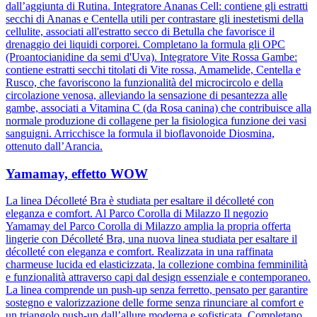
dall’aggiunta di Rutina. Integratore Ananas Cell: contiene gli estratti
secchi di Ananas e Centella utili per contrastare gli inestetismi della
cellulite, associati all'estratto secco di Betulla che favorisce il
drenaggio dei liquidi corporei. Completano la formula gli OPC
(Proantocianidine da semi d'Uva). Integratore Vite Rossa Gambe:
contiene estratti secchi titolati di Vite rossa, Amamelide, Centella e
Rusco, che favoriscono la funzionalità del microcircolo e della
circolazione venosa, alleviando la sensazione di pesantezza alle
gambe, associati a Vitamina C (da Rosa canina) che contribuisce alla
normale produzione di collagene per la fisiologica funzione dei vasi
sanguigni. Arricchisce la formula il bioflavonoide Diosmina,
ottenuto dall’Arancia.
Yamamay, effetto WOW
La linea Décolleté Bra è studiata per esaltare il décolleté con
eleganza e comfort. Al Parco Corolla di Milazzo Il negozio
Yamamay del Parco Corolla di Milazzo amplia la propria offerta
lingerie con Décolleté Bra, una nuova linea studiata per esaltare il
décolleté con eleganza e comfort. Realizzata in una raffinata
charmeuse lucida ed elasticizzata, la collezione combina femminilità
e funzionalità attraverso capi dal design essenziale e contemporaneo.
La linea comprende un push-up senza ferretto, pensato per garantire
sostegno e valorizzazione delle forme senza rinunciare al comfort e
un triangolo push-up dall’allure moderna e sofisticata. Completano