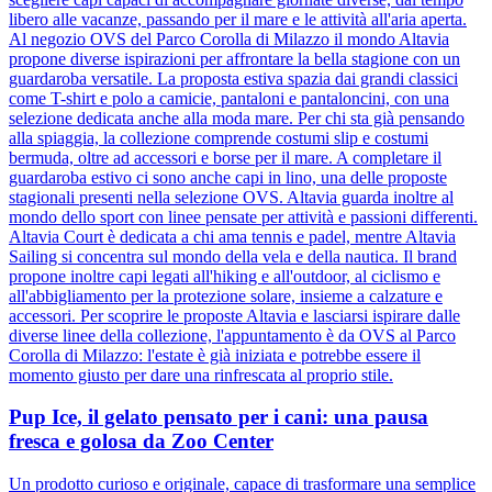
libero alle vacanze, passando per il mare e le attività all'aria aperta.
Al negozio OVS del Parco Corolla di Milazzo il mondo Altavia
propone diverse ispirazioni per affrontare la bella stagione con un
guardaroba versatile. La proposta estiva spazia dai grandi classici
come T-shirt e polo a camicie, pantaloni e pantaloncini, con una
selezione dedicata anche alla moda mare. Per chi sta già pensando
alla spiaggia, la collezione comprende costumi slip e costumi
bermuda, oltre ad accessori e borse per il mare. A completare il
guardaroba estivo ci sono anche capi in lino, una delle proposte
stagionali presenti nella selezione OVS. Altavia guarda inoltre al
mondo dello sport con linee pensate per attività e passioni differenti.
Altavia Court è dedicata a chi ama tennis e padel, mentre Altavia
Sailing si concentra sul mondo della vela e della nautica. Il brand
propone inoltre capi legati all'hiking e all'outdoor, al ciclismo e
all'abbigliamento per la protezione solare, insieme a calzature e
accessori. Per scoprire le proposte Altavia e lasciarsi ispirare dalle
diverse linee della collezione, l'appuntamento è da OVS al Parco
Corolla di Milazzo: l'estate è già iniziata e potrebbe essere il
momento giusto per dare una rinfrescata al proprio stile.
Pup Ice, il gelato pensato per i cani: una pausa
fresca e golosa da Zoo Center
Un prodotto curioso e originale, capace di trasformare una semplice