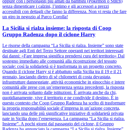
oppure con i personaggi più amati da bambini (Pokémon o Stitch)
senza dimenticare i calzini, l’intimo e gli accessori a prezzi
accessibili con dettagli che fanno la differenza. Non vi resta che fare
un giro in negozio al Parco Corolla!
La Sicilia si rialza insieme: la risposta di Coop
Gruppo Radenza dopo il ciclone Harry
Le risorse della campagna “La Sicilia si rialza. Insieme” sono state
destinate agli Enti del Terzo Settore operanti nei territori interessati
dai danni: «Fare impresa significa prendersi cura del territorio» Dal
sostegno immediato alle comunità alla ricostruzione del tessuto
sociale: così la solidarietà si è trasformata in un progetto concreto.
Quando il ciclone Harry si è abbattuto sulla Sicilia tra il 19 e il 21
gennaio, lasciando dietro di sé chilometri di costa devastata,
infrastrutture danneggiate, attività economiche in ginocchio e intere
comunità alle prese con un’emergenza senza precedenti, la risposta
non è arrivata soltanto dalle istituzioni. È arrivata anche da chi,
quotidianamente, vive il territorio e ne condivide il destino. È in
questo contesto che Coop Gruppo Radenza ha scelto di trasformare
la propria responsabilità sociale d’impresa in un’azione concreta,
lanciando una delle più significative iniziative di solidarietà privata
nate in Sicilia dopo l’emergenza. La campagna “La Sicilia si rialza.
Insieme”. A pochi giorni dal passaggio del ciclone, il Gruppo
Radenza ha annunciato la campagna “La Sicilia si rialza. Insieme”,