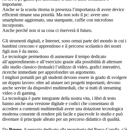
importante.
Anche se la scuola ritorna in presenza l’importanza di avere device
efficienti rimane una priorità. Ma non solo il pc: avere uno
smartphone aggiornato, una stampante, cuffie con microfono
incorporato.
Anche perché non si sa cosa ci riserverà il futuro.
Gli strumenti digitali, e Internet, sono ormai parte del mondo in cui i
bambini crescono e apprendono e il percorso scolastico dei nostri
figli non è da meno.
Le tecnologie permettono di aumentare il tempo dedicato
all’apprendimento e all’esercizio grazie alla possibilità di alternare
allo studio classico (testuale) l’utilizzo di video, grafici interattivi,
ricerche immediate per approfondire un argomento.
I migliori portatili per gli studenti devono essere in grado di svolgere
un doppio lavoro: oltre ad aiutare nei progetti importanti, devono
anche servire da dispositivi multimediali, che si tratti di streaming
video o di gaming.
La tecnologia è parte integrante della nostra vita, i libri di testo
hanno anche una versione digitale e codici che consentano di
accedere a contenuti multimediali avere una dotazione tecnologica
moderna consente di rendere più facile e piacevole lo studio e può
diventare il principale alleato per un percorso didattico di qualità.
Da
Bruno
, il negozio dedicato alla tecnologia del Parco Corolla, c’è