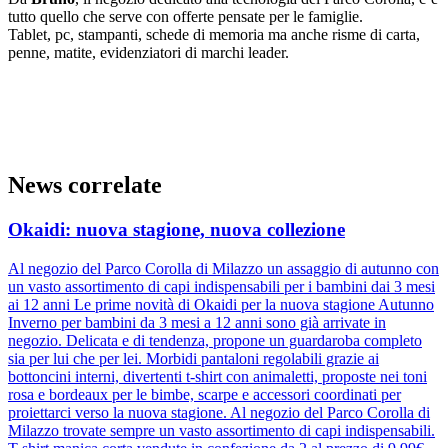
tutto quello che serve con offerte pensate per le famiglie.
Tablet, pc, stampanti, schede di memoria ma anche risme di carta,
penne, matite, evidenziatori di marchi leader.
News correlate
Okaidi: nuova stagione, nuova collezione
Al negozio del Parco Corolla di Milazzo un assaggio di autunno con
un vasto assortimento di capi indispensabili per i bambini dai 3 mesi
ai 12 anni Le prime novità di Okaidi per la nuova stagione Autunno
Inverno per bambini da 3 mesi a 12 anni sono già arrivate in
negozio. Delicata e di tendenza, propone un guardaroba completo
sia per lui che per lei. Morbidi pantaloni regolabili grazie ai
bottoncini interni, divertenti t-shirt con animaletti, proposte nei toni
rosa e bordeaux per le bimbe, scarpe e accessori coordinati per
proiettarci verso la nuova stagione. Al negozio del Parco Corolla di
Milazzo trovate sempre un vasto assortimento di capi indispensabili.