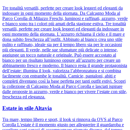
Tre tonalità versatili, perfette per creare look leggeri ed eleganti da
indossare in ogni momento della giornata. Da Calcagno Moda al
Parco Corolla di Milazzo Freschi, luminosi e raffinati, azzurro, verde
e bianco sono tra i colori più amati della stagione estiva. Tre tonalità
versatili, perfette per creare look leggeri ed eleganti da indossare in
ogni momento della giornata. L’azzurro richiama il cielo e il mare e
dona subito freschezza all’outfit. Abbinato al bianco crea uno stile
pulito e raffinato, ideale sia per il tempo libero sia per le occasioni
più eleganti. Il verde, nelle sue sfumature più delicate o intense,
aggiunge un tocco naturale e originale. Può essere accostato al
bianco per un risultato luminoso oppure all’azzurro per creare un
abbinamento fresco e moderno. Il bianco resta il grande protagonista
dell’estate: illumina il look, valorizza l’abbronzatura e si combina
facilmente con entrambe le tonalità. Camicie, pantaloni, abiti e
completi diventano così la base perfetta per tanti outfit estivi. Scopri
la collezione di Calcagno Moda al Parco Corolla e lasciati ispirare
dalle proposte in azzurro, verde e bianco per vivere l’estate con stile,
freschezza ed eleganza.
Estate in stile Altavia
Tra mare, tempo libero e sport, il look si rinnova da OVS al Parco
Corolla L'estate è il momento giusto per alleggerire il guardaroba e
scegliere capi capaci di accompagnare giornate diverse, dal tempo