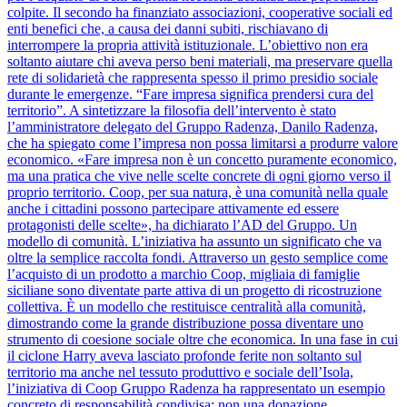
colpite. Il secondo ha finanziato associazioni, cooperative sociali ed
enti benefici che, a causa dei danni subiti, rischiavano di
interrompere la propria attività istituzionale. L’obiettivo non era
soltanto aiutare chi aveva perso beni materiali, ma preservare quella
rete di solidarietà che rappresenta spesso il primo presidio sociale
durante le emergenze. “Fare impresa significa prendersi cura del
territorio”. A sintetizzare la filosofia dell’intervento è stato
l’amministratore delegato del Gruppo Radenza, Danilo Radenza,
che ha spiegato come l’impresa non possa limitarsi a produrre valore
economico. «Fare impresa non è un concetto puramente economico,
ma una pratica che vive nelle scelte concrete di ogni giorno verso il
proprio territorio. Coop, per sua natura, è una comunità nella quale
anche i cittadini possono partecipare attivamente ed essere
protagonisti delle scelte», ha dichiarato l’AD del Gruppo. Un
modello di comunità. L’iniziativa ha assunto un significato che va
oltre la semplice raccolta fondi. Attraverso un gesto semplice come
l’acquisto di un prodotto a marchio Coop, migliaia di famiglie
siciliane sono diventate parte attiva di un progetto di ricostruzione
collettiva. È un modello che restituisce centralità alla comunità,
dimostrando come la grande distribuzione possa diventare uno
strumento di coesione sociale oltre che economica. In una fase in cui
il ciclone Harry aveva lasciato profonde ferite non soltanto sul
territorio ma anche nel tessuto produttivo e sociale dell’Isola,
l’iniziativa di Coop Gruppo Radenza ha rappresentato un esempio
concreto di responsabilità condivisa: non una donazione