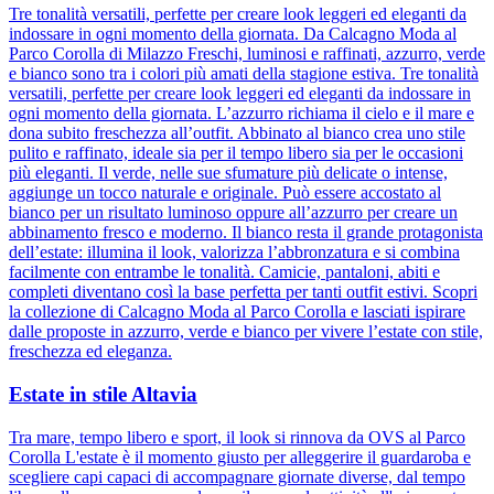
Tre tonalità versatili, perfette per creare look leggeri ed eleganti da
indossare in ogni momento della giornata. Da Calcagno Moda al
Parco Corolla di Milazzo Freschi, luminosi e raffinati, azzurro, verde
e bianco sono tra i colori più amati della stagione estiva. Tre tonalità
versatili, perfette per creare look leggeri ed eleganti da indossare in
ogni momento della giornata. L’azzurro richiama il cielo e il mare e
dona subito freschezza all’outfit. Abbinato al bianco crea uno stile
pulito e raffinato, ideale sia per il tempo libero sia per le occasioni
più eleganti. Il verde, nelle sue sfumature più delicate o intense,
aggiunge un tocco naturale e originale. Può essere accostato al
bianco per un risultato luminoso oppure all’azzurro per creare un
abbinamento fresco e moderno. Il bianco resta il grande protagonista
dell’estate: illumina il look, valorizza l’abbronzatura e si combina
facilmente con entrambe le tonalità. Camicie, pantaloni, abiti e
completi diventano così la base perfetta per tanti outfit estivi. Scopri
la collezione di Calcagno Moda al Parco Corolla e lasciati ispirare
dalle proposte in azzurro, verde e bianco per vivere l’estate con stile,
freschezza ed eleganza.
Estate in stile Altavia
Tra mare, tempo libero e sport, il look si rinnova da OVS al Parco
Corolla L'estate è il momento giusto per alleggerire il guardaroba e
scegliere capi capaci di accompagnare giornate diverse, dal tempo