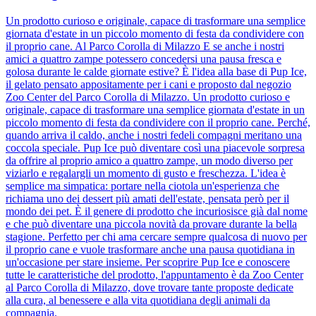
Un prodotto curioso e originale, capace di trasformare una semplice
giornata d'estate in un piccolo momento di festa da condividere con
il proprio cane. Al Parco Corolla di Milazzo E se anche i nostri
amici a quattro zampe potessero concedersi una pausa fresca e
golosa durante le calde giornate estive? È l'idea alla base di Pup Ice,
il gelato pensato appositamente per i cani e proposto dal negozio
Zoo Center del Parco Corolla di Milazzo. Un prodotto curioso e
originale, capace di trasformare una semplice giornata d'estate in un
piccolo momento di festa da condividere con il proprio cane. Perché,
quando arriva il caldo, anche i nostri fedeli compagni meritano una
coccola speciale. Pup Ice può diventare così una piacevole sorpresa
da offrire al proprio amico a quattro zampe, un modo diverso per
viziarlo e regalargli un momento di gusto e freschezza. L'idea è
semplice ma simpatica: portare nella ciotola un'esperienza che
richiama uno dei dessert più amati dell'estate, pensata però per il
mondo dei pet. È il genere di prodotto che incuriosisce già dal nome
e che può diventare una piccola novità da provare durante la bella
stagione. Perfetto per chi ama cercare sempre qualcosa di nuovo per
il proprio cane e vuole trasformare anche una pausa quotidiana in
un'occasione per stare insieme. Per scoprire Pup Ice e conoscere
tutte le caratteristiche del prodotto, l'appuntamento è da Zoo Center
al Parco Corolla di Milazzo, dove trovare tante proposte dedicate
alla cura, al benessere e alla vita quotidiana degli animali da
compagnia.