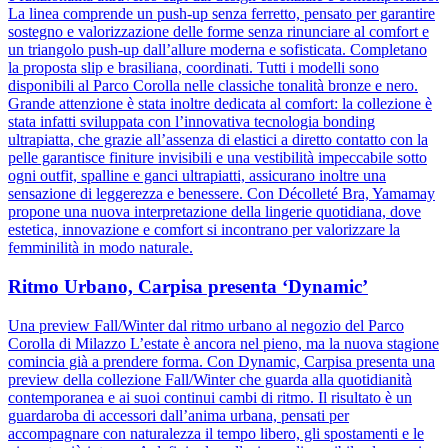
La linea comprende un push-up senza ferretto, pensato per garantire
sostegno e valorizzazione delle forme senza rinunciare al comfort e
un triangolo push-up dall’allure moderna e sofisticata. Completano
la proposta slip e brasiliana, coordinati. Tutti i modelli sono
disponibili al Parco Corolla nelle classiche tonalità bronze e nero.
Grande attenzione è stata inoltre dedicata al comfort: la collezione è
stata infatti sviluppata con l’innovativa tecnologia bonding
ultrapiatta, che grazie all’assenza di elastici a diretto contatto con la
pelle garantisce finiture invisibili e una vestibilità impeccabile sotto
ogni outfit, spalline e ganci ultrapiatti, assicurano inoltre una
sensazione di leggerezza e benessere. Con Décolleté Bra, Yamamay
propone una nuova interpretazione della lingerie quotidiana, dove
estetica, innovazione e comfort si incontrano per valorizzare la
femminilità in modo naturale.
Ritmo Urbano, Carpisa presenta ‘Dynamic’
Una preview Fall/Winter dal ritmo urbano al negozio del Parco
Corolla di Milazzo L’estate è ancora nel pieno, ma la nuova stagione
comincia già a prendere forma. Con Dynamic, Carpisa presenta una
preview della collezione Fall/Winter che guarda alla quotidianità
contemporanea e ai suoi continui cambi di ritmo. Il risultato è un
guardaroba di accessori dall’anima urbana, pensati per
accompagnare con naturalezza il tempo libero, gli spostamenti e le