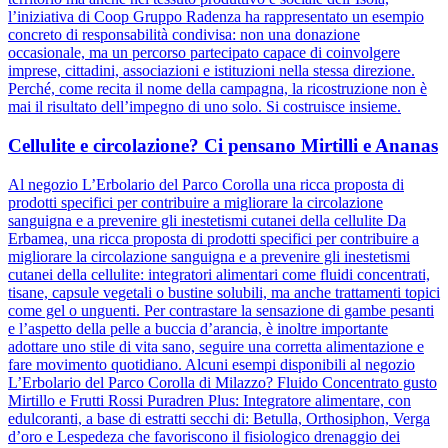
l’iniziativa di Coop Gruppo Radenza ha rappresentato un esempio
concreto di responsabilità condivisa: non una donazione
occasionale, ma un percorso partecipato capace di coinvolgere
imprese, cittadini, associazioni e istituzioni nella stessa direzione.
Perché, come recita il nome della campagna, la ricostruzione non è
mai il risultato dell’impegno di uno solo. Si costruisce insieme.
Cellulite e circolazione? Ci pensano Mirtilli e Ananas
Al negozio L’Erbolario del Parco Corolla una ricca proposta di
prodotti specifici per contribuire a migliorare la circolazione
sanguigna e a prevenire gli inestetismi cutanei della cellulite Da
Erbamea, una ricca proposta di prodotti specifici per contribuire a
migliorare la circolazione sanguigna e a prevenire gli inestetismi
cutanei della cellulite: integratori alimentari come fluidi concentrati,
tisane, capsule vegetali o bustine solubili, ma anche trattamenti topici
come gel o unguenti. Per contrastare la sensazione di gambe pesanti
e l’aspetto della pelle a buccia d’arancia, è inoltre importante
adottare uno stile di vita sano, seguire una corretta alimentazione e
fare movimento quotidiano. Alcuni esempi disponibili al negozio
L’Erbolario del Parco Corolla di Milazzo? Fluido Concentrato gusto
Mirtillo e Frutti Rossi Puradren Plus: Integratore alimentare, con
edulcoranti, a base di estratti secchi di: Betulla, Orthosiphon, Verga
d’oro e Lespedeza che favoriscono il fisiologico drenaggio dei