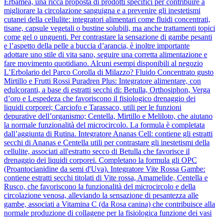
Erbamea, una ricca proposta di prodotti specifici per contribuire a
migliorare la circolazione sanguigna e a prevenire gli inestetismi
cutanei della cellulite: integratori alimentari come fluidi concentrati,
tisane, capsule vegetali o bustine solubili, ma anche trattamenti topici
come gel o unguenti. Per contrastare la sensazione di gambe pesanti
e l’aspetto della pelle a buccia d’arancia, è inoltre importante
adottare uno stile di vita sano, seguire una corretta alimentazione e
fare movimento quotidiano. Alcuni esempi disponibili al negozio
L’Erbolario del Parco Corolla di Milazzo? Fluido Concentrato gusto
Mirtillo e Frutti Rossi Puradren Plus: Integratore alimentare, con
edulcoranti, a base di estratti secchi di: Betulla, Orthosiphon, Verga
d’oro e Lespedeza che favoriscono il fisiologico drenaggio dei
liquidi corporei; Carciofo e Tarassaco, utili per le funzioni
depurative dell’organismo; Centella, Mirtillo e Meliloto, che aiutano
la normale funzionalità del microcircolo. La formula è completata
dall’aggiunta di Rutina. Integratore Ananas Cell: contiene gli estratti
secchi di Ananas e Centella utili per contrastare gli inestetismi della
cellulite, associati all'estratto secco di Betulla che favorisce il
drenaggio dei liquidi corporei. Completano la formula gli OPC
(Proantocianidine da semi d'Uva). Integratore Vite Rossa Gambe:
contiene estratti secchi titolati di Vite rossa, Amamelide, Centella e
Rusco, che favoriscono la funzionalità del microcircolo e della
circolazione venosa, alleviando la sensazione di pesantezza alle
gambe, associati a Vitamina C (da Rosa canina) che contribuisce alla
normale produzione di collagene per la fisiologica funzione dei vasi