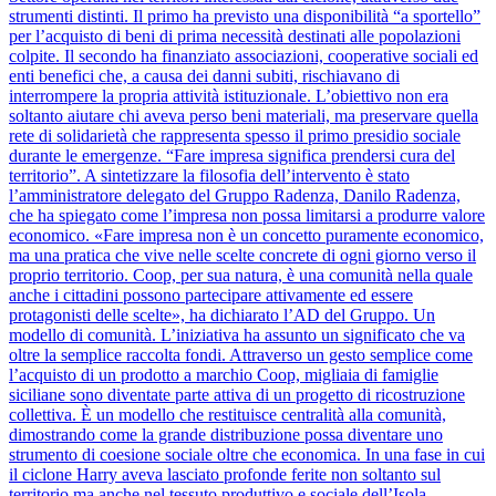
strumenti distinti. Il primo ha previsto una disponibilità “a sportello”
per l’acquisto di beni di prima necessità destinati alle popolazioni
colpite. Il secondo ha finanziato associazioni, cooperative sociali ed
enti benefici che, a causa dei danni subiti, rischiavano di
interrompere la propria attività istituzionale. L’obiettivo non era
soltanto aiutare chi aveva perso beni materiali, ma preservare quella
rete di solidarietà che rappresenta spesso il primo presidio sociale
durante le emergenze. “Fare impresa significa prendersi cura del
territorio”. A sintetizzare la filosofia dell’intervento è stato
l’amministratore delegato del Gruppo Radenza, Danilo Radenza,
che ha spiegato come l’impresa non possa limitarsi a produrre valore
economico. «Fare impresa non è un concetto puramente economico,
ma una pratica che vive nelle scelte concrete di ogni giorno verso il
proprio territorio. Coop, per sua natura, è una comunità nella quale
anche i cittadini possono partecipare attivamente ed essere
protagonisti delle scelte», ha dichiarato l’AD del Gruppo. Un
modello di comunità. L’iniziativa ha assunto un significato che va
oltre la semplice raccolta fondi. Attraverso un gesto semplice come
l’acquisto di un prodotto a marchio Coop, migliaia di famiglie
siciliane sono diventate parte attiva di un progetto di ricostruzione
collettiva. È un modello che restituisce centralità alla comunità,
dimostrando come la grande distribuzione possa diventare uno
strumento di coesione sociale oltre che economica. In una fase in cui
il ciclone Harry aveva lasciato profonde ferite non soltanto sul
territorio ma anche nel tessuto produttivo e sociale dell’Isola,