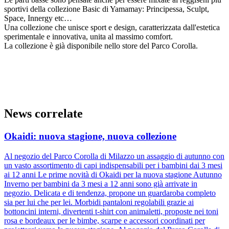
sportivi della collezione Basic di Yamamay: Principessa, Sculpt,
Space, Innergy etc…
Una collezione che unisce sport e design, caratterizzata dall'estetica
sperimentale e innovativa, unita al massimo comfort.
La collezione è già disponibile nello store del Parco Corolla.
News correlate
Okaidi: nuova stagione, nuova collezione
Al negozio del Parco Corolla di Milazzo un assaggio di autunno con
un vasto assortimento di capi indispensabili per i bambini dai 3 mesi
ai 12 anni Le prime novità di Okaidi per la nuova stagione Autunno
Inverno per bambini da 3 mesi a 12 anni sono già arrivate in
negozio. Delicata e di tendenza, propone un guardaroba completo
sia per lui che per lei. Morbidi pantaloni regolabili grazie ai
bottoncini interni, divertenti t-shirt con animaletti, proposte nei toni
rosa e bordeaux per le bimbe, scarpe e accessori coordinati per