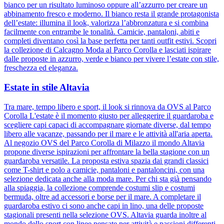
bianco per un risultato luminoso oppure all’azzurro per creare un
abbinamento fresco e moderno. Il bianco resta il grande protagonista
dell’estate: illumina il look, valorizza l’abbronzatura e si combina
facilmente con entrambe le tonalità. Camicie, pantaloni, abiti e
completi diventano così la base perfetta per tanti outfit estivi. Scopri
la collezione di Calcagno Moda al Parco Corolla e lasciati ispirare
dalle proposte in azzurro, verde e bianco per vivere l’estate con stile,
freschezza ed eleganza.
Estate in stile Altavia
Tra mare, tempo libero e sport, il look si rinnova da OVS al Parco
Corolla L'estate è il momento giusto per alleggerire il guardaroba e
scegliere capi capaci di accompagnare giornate diverse, dal tempo
libero alle vacanze, passando per il mare e le attività all'aria aperta.
Al negozio OVS del Parco Corolla di Milazzo il mondo Altavia
propone diverse ispirazioni per affrontare la bella stagione con un
guardaroba versatile. La proposta estiva spazia dai grandi classici
come T-shirt e polo a camicie, pantaloni e pantaloncini, con una
selezione dedicata anche alla moda mare. Per chi sta già pensando
alla spiaggia, la collezione comprende costumi slip e costumi
bermuda, oltre ad accessori e borse per il mare. A completare il
guardaroba estivo ci sono anche capi in lino, una delle proposte
stagionali presenti nella selezione OVS. Altavia guarda inoltre al
mondo dello sport con linee pensate per attività e passioni differenti.