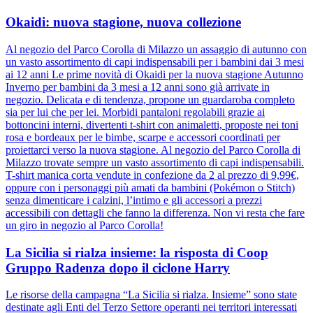
Okaidi: nuova stagione, nuova collezione
Al negozio del Parco Corolla di Milazzo un assaggio di autunno con
un vasto assortimento di capi indispensabili per i bambini dai 3 mesi
ai 12 anni Le prime novità di Okaidi per la nuova stagione Autunno
Inverno per bambini da 3 mesi a 12 anni sono già arrivate in
negozio. Delicata e di tendenza, propone un guardaroba completo
sia per lui che per lei. Morbidi pantaloni regolabili grazie ai
bottoncini interni, divertenti t-shirt con animaletti, proposte nei toni
rosa e bordeaux per le bimbe, scarpe e accessori coordinati per
proiettarci verso la nuova stagione. Al negozio del Parco Corolla di
Milazzo trovate sempre un vasto assortimento di capi indispensabili.
T-shirt manica corta vendute in confezione da 2 al prezzo di 9,99€,
oppure con i personaggi più amati da bambini (Pokémon o Stitch)
senza dimenticare i calzini, l’intimo e gli accessori a prezzi
accessibili con dettagli che fanno la differenza. Non vi resta che fare
un giro in negozio al Parco Corolla!
La Sicilia si rialza insieme: la risposta di Coop
Gruppo Radenza dopo il ciclone Harry
Le risorse della campagna “La Sicilia si rialza. Insieme” sono state
destinate agli Enti del Terzo Settore operanti nei territori interessati