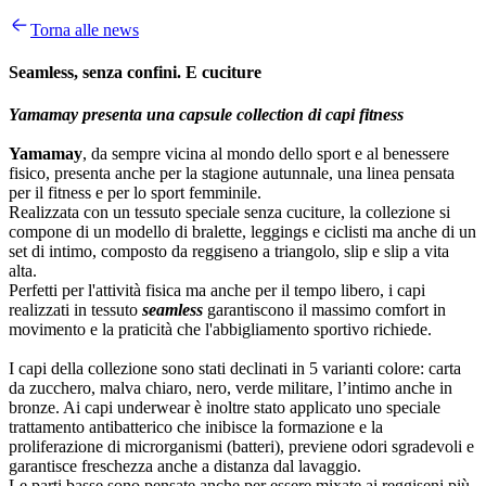
Torna alle news
Seamless, senza confini. E cuciture
Yamamay presenta una capsule collection di capi fitness
Yamamay
, da sempre vicina al mondo dello sport e al benessere
fisico, presenta anche per la stagione autunnale, una linea pensata
per il fitness e per lo sport femminile.
Realizzata con un tessuto speciale senza cuciture, la collezione si
compone di un modello di bralette, leggings e ciclisti ma anche di un
set di intimo, composto da reggiseno a triangolo, slip e slip a vita
alta.
Perfetti per l'attività fisica ma anche per il tempo libero, i capi
realizzati in tessuto
seamless
garantiscono il massimo comfort in
movimento e la praticità che l'abbigliamento sportivo richiede.
I capi della collezione sono stati declinati in 5 varianti colore: carta
da zucchero, malva chiaro, nero, verde militare, l’intimo anche in
bronze. Ai capi underwear è inoltre stato applicato uno speciale
trattamento antibatterico che inibisce la formazione e la
proliferazione di microrganismi (batteri), previene odori sgradevoli e
garantisce freschezza anche a distanza dal lavaggio.
Le parti basse sono pensate anche per essere mixate ai reggiseni più