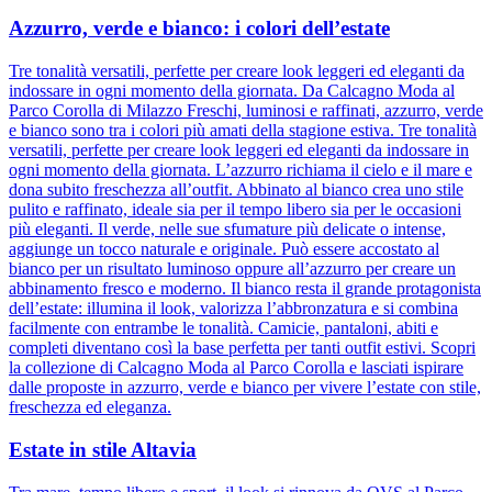
Azzurro, verde e bianco: i colori dell’estate
Tre tonalità versatili, perfette per creare look leggeri ed eleganti da
indossare in ogni momento della giornata. Da Calcagno Moda al
Parco Corolla di Milazzo Freschi, luminosi e raffinati, azzurro, verde
e bianco sono tra i colori più amati della stagione estiva. Tre tonalità
versatili, perfette per creare look leggeri ed eleganti da indossare in
ogni momento della giornata. L’azzurro richiama il cielo e il mare e
dona subito freschezza all’outfit. Abbinato al bianco crea uno stile
pulito e raffinato, ideale sia per il tempo libero sia per le occasioni
più eleganti. Il verde, nelle sue sfumature più delicate o intense,
aggiunge un tocco naturale e originale. Può essere accostato al
bianco per un risultato luminoso oppure all’azzurro per creare un
abbinamento fresco e moderno. Il bianco resta il grande protagonista
dell’estate: illumina il look, valorizza l’abbronzatura e si combina
facilmente con entrambe le tonalità. Camicie, pantaloni, abiti e
completi diventano così la base perfetta per tanti outfit estivi. Scopri
la collezione di Calcagno Moda al Parco Corolla e lasciati ispirare
dalle proposte in azzurro, verde e bianco per vivere l’estate con stile,
freschezza ed eleganza.
Estate in stile Altavia