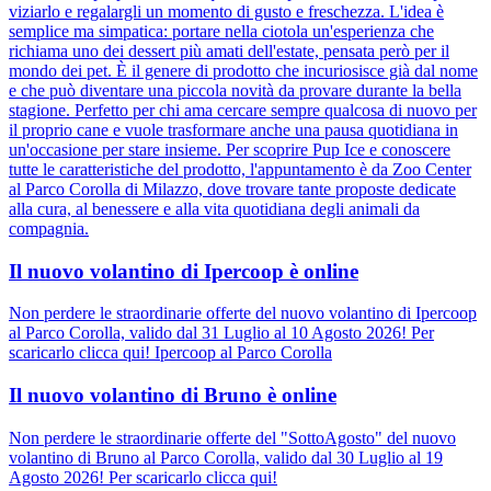
viziarlo e regalargli un momento di gusto e freschezza. L'idea è
semplice ma simpatica: portare nella ciotola un'esperienza che
richiama uno dei dessert più amati dell'estate, pensata però per il
mondo dei pet. È il genere di prodotto che incuriosisce già dal nome
e che può diventare una piccola novità da provare durante la bella
stagione. Perfetto per chi ama cercare sempre qualcosa di nuovo per
il proprio cane e vuole trasformare anche una pausa quotidiana in
un'occasione per stare insieme. Per scoprire Pup Ice e conoscere
tutte le caratteristiche del prodotto, l'appuntamento è da Zoo Center
al Parco Corolla di Milazzo, dove trovare tante proposte dedicate
alla cura, al benessere e alla vita quotidiana degli animali da
compagnia.
Il nuovo volantino di Ipercoop è online
Non perdere le straordinarie offerte del nuovo volantino di Ipercoop
al Parco Corolla, valido dal 31 Luglio al 10 Agosto 2026! Per
scaricarlo clicca qui! Ipercoop al Parco Corolla
Il nuovo volantino di Bruno è online
Non perdere le straordinarie offerte del "SottoAgosto" del nuovo
volantino di Bruno al Parco Corolla, valido dal 30 Luglio al 19
Agosto 2026! Per scaricarlo clicca qui!