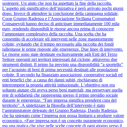
sostenere. Un aiuto che non ha aspettato la fine della raccolta.
L’aspetto più significativo dell’iniziativa è però arrivato pochi giorni
dopo. Invece di attendere la conclusione della campagna solidale,
Coop Gruppo Radenza e l’Associazione Siciliana Consumatori
Consapevoli hanno deciso di anticipare immediatamente 100 mila
euro, rendendo disponibili le risorse ancora prima di conoscere
l’ammontare complessivo della raccolta. Una scelta che ha
consentito di accelerare gli interventi nelle zone maggiormente
colpite, evitando che il tempo necessario alla raccolta dei fondi
rallentasse le prime risposte alle emergenze. Due linee di intervento.
Le risorse sono state destinate esclusivamente agli Enti del Terzo
Settore operanti nei territori interessati dal ciclone, attraverso due
strumenti distinti. Il primo ha previsto una disponibilità “a sportello”
per l’acquisto di beni di prima necessità destinati alle popolazioni
colpite. Il secondo ha finanziato associazioni, cooperative sociali ed
enti benefici che, a causa dei danni subiti, rischiavano di
interrompere la propria attività istituzionale. L’obiettivo non era
soltanto aiutare chi aveva perso beni materiali, ma preservare quella
rete di solidarietà che rappresenta spesso il primo presidio sociale
durante le emergenze. “Fare impresa significa prendersi cura del
territorio”. A sintetizzare la filosofia dell’intervento è stato
l’amministratore delegato del Gruppo Radenza, Danilo Radenza,
che ha spiegato come l’impresa non possa limitarsi a produrre valore
economico. «Fare impresa non è un concetto puramente economico,
ma una pratica che vive nelle scelte concrete di ogni giorno verso il