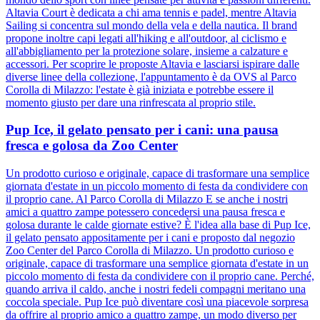
Altavia Court è dedicata a chi ama tennis e padel, mentre Altavia
Sailing si concentra sul mondo della vela e della nautica. Il brand
propone inoltre capi legati all'hiking e all'outdoor, al ciclismo e
all'abbigliamento per la protezione solare, insieme a calzature e
accessori. Per scoprire le proposte Altavia e lasciarsi ispirare dalle
diverse linee della collezione, l'appuntamento è da OVS al Parco
Corolla di Milazzo: l'estate è già iniziata e potrebbe essere il
momento giusto per dare una rinfrescata al proprio stile.
Pup Ice, il gelato pensato per i cani: una pausa
fresca e golosa da Zoo Center
Un prodotto curioso e originale, capace di trasformare una semplice
giornata d'estate in un piccolo momento di festa da condividere con
il proprio cane. Al Parco Corolla di Milazzo E se anche i nostri
amici a quattro zampe potessero concedersi una pausa fresca e
golosa durante le calde giornate estive? È l'idea alla base di Pup Ice,
il gelato pensato appositamente per i cani e proposto dal negozio
Zoo Center del Parco Corolla di Milazzo. Un prodotto curioso e
originale, capace di trasformare una semplice giornata d'estate in un
piccolo momento di festa da condividere con il proprio cane. Perché,
quando arriva il caldo, anche i nostri fedeli compagni meritano una
coccola speciale. Pup Ice può diventare così una piacevole sorpresa
da offrire al proprio amico a quattro zampe, un modo diverso per