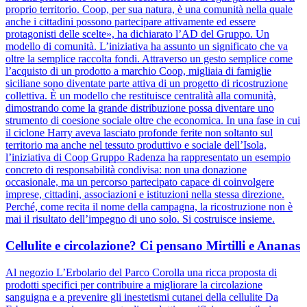
proprio territorio. Coop, per sua natura, è una comunità nella quale
anche i cittadini possono partecipare attivamente ed essere
protagonisti delle scelte», ha dichiarato l’AD del Gruppo. Un
modello di comunità. L’iniziativa ha assunto un significato che va
oltre la semplice raccolta fondi. Attraverso un gesto semplice come
l’acquisto di un prodotto a marchio Coop, migliaia di famiglie
siciliane sono diventate parte attiva di un progetto di ricostruzione
collettiva. È un modello che restituisce centralità alla comunità,
dimostrando come la grande distribuzione possa diventare uno
strumento di coesione sociale oltre che economica. In una fase in cui
il ciclone Harry aveva lasciato profonde ferite non soltanto sul
territorio ma anche nel tessuto produttivo e sociale dell’Isola,
l’iniziativa di Coop Gruppo Radenza ha rappresentato un esempio
concreto di responsabilità condivisa: non una donazione
occasionale, ma un percorso partecipato capace di coinvolgere
imprese, cittadini, associazioni e istituzioni nella stessa direzione.
Perché, come recita il nome della campagna, la ricostruzione non è
mai il risultato dell’impegno di uno solo. Si costruisce insieme.
Cellulite e circolazione? Ci pensano Mirtilli e Ananas
Al negozio L’Erbolario del Parco Corolla una ricca proposta di
prodotti specifici per contribuire a migliorare la circolazione
sanguigna e a prevenire gli inestetismi cutanei della cellulite Da