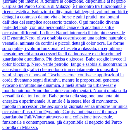
giornate più intense. A definire la collezione, disponibile al negozio
Carpisa del Parco Corolla di Milazzo, è l’incontro tra funzionalità e
ricerca estetica. Ispirazioni utility, materiali leggeri, volumi morbidi e
dettagli a contrasto danno vita a borse e zaini pratici, ma lontani
dall’idea del semplice accessorio tecnico. Ogni modello diventa
parte del look, con una personalità capace di adattarsi a stili e
occasioni differenti. La linea Naomi interpreta il lato più essenziale
di Dynamic.Nero, oliva e sabbia costruiscono una palette naturale e
versatile, animata da cordini e piccoli dettagli color ocra. Le forme
sono pulite, i volumi funzionali e l’estetica rilassata: un equilibrio
pensato per chi ama accessori facili da indossare e da inserire nel
guardaroba quotidiano. Più decisa e giocosa, Babe sceglie invece il
color blocking. Nero, verde petrolio, fango e sabbia si incontrano in
accostamenti grafici che rendono immediatamente riconoscibili
zaini, shopper e borsoni. Tasche esterne, coulisse e applicazioni in
corda diventano segni distintivi, mentre le proporzioni generose
evocano un’attitudine dinamica, a metà strada tra urbanwear e
mondo outdoor. Sono due anime complementari: Naomi punta sulla
versatilità dei toni neutri, Babe porta nella stagione una nota più
energica e sperimentale. A unirle è la stessa idea di movimento,
tradotta in accessori che seguono la giornata senza imporre un’unica
occasione d’uso. Con Dynamic, Carpisa anticipa così il nuovo
guardaroba Fall/Winter attraverso una collezione trasversale,
funzionale e contemporanea, già disponibile al negozio del Parco
Corolla di Milazzo.