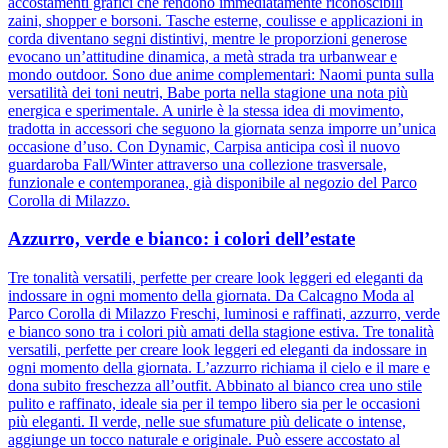
accostamenti grafici che rendono immediatamente riconoscibili
zaini, shopper e borsoni. Tasche esterne, coulisse e applicazioni in
corda diventano segni distintivi, mentre le proporzioni generose
evocano un’attitudine dinamica, a metà strada tra urbanwear e
mondo outdoor. Sono due anime complementari: Naomi punta sulla
versatilità dei toni neutri, Babe porta nella stagione una nota più
energica e sperimentale. A unirle è la stessa idea di movimento,
tradotta in accessori che seguono la giornata senza imporre un’unica
occasione d’uso. Con Dynamic, Carpisa anticipa così il nuovo
guardaroba Fall/Winter attraverso una collezione trasversale,
funzionale e contemporanea, già disponibile al negozio del Parco
Corolla di Milazzo.
Azzurro, verde e bianco: i colori dell’estate
Tre tonalità versatili, perfette per creare look leggeri ed eleganti da
indossare in ogni momento della giornata. Da Calcagno Moda al
Parco Corolla di Milazzo Freschi, luminosi e raffinati, azzurro, verde
e bianco sono tra i colori più amati della stagione estiva. Tre tonalità
versatili, perfette per creare look leggeri ed eleganti da indossare in
ogni momento della giornata. L’azzurro richiama il cielo e il mare e
dona subito freschezza all’outfit. Abbinato al bianco crea uno stile
pulito e raffinato, ideale sia per il tempo libero sia per le occasioni
più eleganti. Il verde, nelle sue sfumature più delicate o intense,
aggiunge un tocco naturale e originale. Può essere accostato al