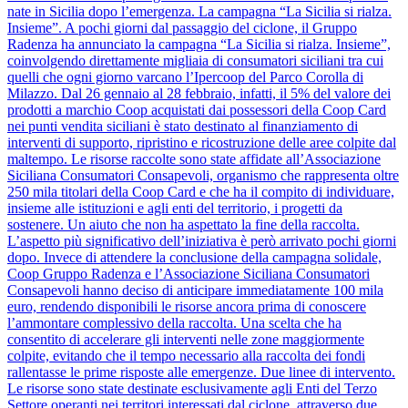
nate in Sicilia dopo l’emergenza. La campagna “La Sicilia si rialza.
Insieme”. A pochi giorni dal passaggio del ciclone, il Gruppo
Radenza ha annunciato la campagna “La Sicilia si rialza. Insieme”,
coinvolgendo direttamente migliaia di consumatori siciliani tra cui
quelli che ogni giorno varcano l’Ipercoop del Parco Corolla di
Milazzo. Dal 26 gennaio al 28 febbraio, infatti, il 5% del valore dei
prodotti a marchio Coop acquistati dai possessori della Coop Card
nei punti vendita siciliani è stato destinato al finanziamento di
interventi di supporto, ripristino e ricostruzione delle aree colpite dal
maltempo. Le risorse raccolte sono state affidate all’Associazione
Siciliana Consumatori Consapevoli, organismo che rappresenta oltre
250 mila titolari della Coop Card e che ha il compito di individuare,
insieme alle istituzioni e agli enti del territorio, i progetti da
sostenere. Un aiuto che non ha aspettato la fine della raccolta.
L’aspetto più significativo dell’iniziativa è però arrivato pochi giorni
dopo. Invece di attendere la conclusione della campagna solidale,
Coop Gruppo Radenza e l’Associazione Siciliana Consumatori
Consapevoli hanno deciso di anticipare immediatamente 100 mila
euro, rendendo disponibili le risorse ancora prima di conoscere
l’ammontare complessivo della raccolta. Una scelta che ha
consentito di accelerare gli interventi nelle zone maggiormente
colpite, evitando che il tempo necessario alla raccolta dei fondi
rallentasse le prime risposte alle emergenze. Due linee di intervento.
Le risorse sono state destinate esclusivamente agli Enti del Terzo
Settore operanti nei territori interessati dal ciclone, attraverso due