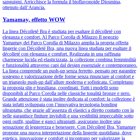
sanguigni. Arricchisce la formula il bioflavonoide Diosmina,
ottenuto dall’Arancia.
Yamamay, effetto WOW
La linea Décolleté Bra è studiata per esaltare il décolleté con
eleganza e comfort. Al Parco Corolla di Milazzo Il negozio
Yamamay del Parco Corolla di Milazzo amplia la propria offerta
lingerie con Décolleté Bra, una nuova linea studiata per esaltare il
décolleté con eleganza e comfort. Realizzata in una raffinata
charmeuse lucida ed elasticizzata, la collezione combina femminilità
e funzionalità attraverso capi dal design essenziale e contemporaneo.
La linea comprende un push-up senza ferretto, pensato per garantire
sostegno e valorizzazione delle forme senza rinunciare al comfort e
un triangolo push-up dall’allure moderna e sofisticata. Completano
la proposta slip e brasiliana, coordinati. Tutti i modelli sono
disponibili al Parco Corolla nelle classiche tonalità bronze e nero.
Grande attenzione è stata inoltre dedicata al comfort: la collezione è
stata infatti sviluppata con l’innovativa tecnologia bonding
ultrapiatta, che grazie all’assenza di elastici a diretto contatto con la
pelle garantisce finiture invisibili e una vestibilità impeccabile sotto
ogni outfit, spalline e ganci ultrapiatti, assicurano inoltre una
sensazione di leggerezza e benessere. Con Décolleté Bra, Yamamay
propone una nuova interpretazione della lingerie quotidiana, dove
estetica, innovazione e comfort si incontrano per valorizzare la