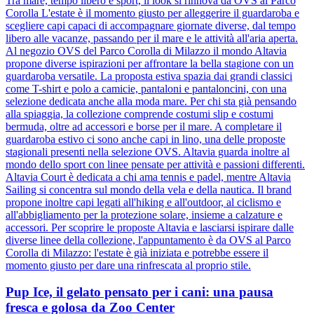
Tra mare, tempo libero e sport, il look si rinnova da OVS al Parco
Corolla L'estate è il momento giusto per alleggerire il guardaroba e
scegliere capi capaci di accompagnare giornate diverse, dal tempo
libero alle vacanze, passando per il mare e le attività all'aria aperta.
Al negozio OVS del Parco Corolla di Milazzo il mondo Altavia
propone diverse ispirazioni per affrontare la bella stagione con un
guardaroba versatile. La proposta estiva spazia dai grandi classici
come T-shirt e polo a camicie, pantaloni e pantaloncini, con una
selezione dedicata anche alla moda mare. Per chi sta già pensando
alla spiaggia, la collezione comprende costumi slip e costumi
bermuda, oltre ad accessori e borse per il mare. A completare il
guardaroba estivo ci sono anche capi in lino, una delle proposte
stagionali presenti nella selezione OVS. Altavia guarda inoltre al
mondo dello sport con linee pensate per attività e passioni differenti.
Altavia Court è dedicata a chi ama tennis e padel, mentre Altavia
Sailing si concentra sul mondo della vela e della nautica. Il brand
propone inoltre capi legati all'hiking e all'outdoor, al ciclismo e
all'abbigliamento per la protezione solare, insieme a calzature e
accessori. Per scoprire le proposte Altavia e lasciarsi ispirare dalle
diverse linee della collezione, l'appuntamento è da OVS al Parco
Corolla di Milazzo: l'estate è già iniziata e potrebbe essere il
momento giusto per dare una rinfrescata al proprio stile.
Pup Ice, il gelato pensato per i cani: una pausa
fresca e golosa da Zoo Center