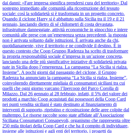
dai danni: «Fare impresa significa prendersi cura del territorio» Dal
sostegno immediato alle comunità alla ricostruzione del tessuto
sociale: così la solidarietà si è trasformata in un progetto concreto.
Quando il ciclone Harry si è abbattuto sulla Sicilia tra il 19 e il 21
gennaio, lasciando dietro di sé chilometri di costa devastata,
infrastrutture danneggiate, attività economiche in ginocchio e intere
comunità alle prese con un’emergenza senza precedenti, la risposta
non è arrivata soltanto dalle istituzioni. È arrivata anche da chi,
quotidianamente, vive il territorio e ne condivide il destino. È in
questo contesto che Coop Gruppo Radenza ha scelto di trasformare
la propria responsabilità sociale d’impresa in un’azione concreta,
lanciando una delle più significative iniziative di solidarietà privata
nate in Sicilia dopo l’emergenza. La campagna “La Sicilia si rialza.
Insieme”. A pochi giorni dal passaggio del ciclone, il Gruppo
Radenza ha annunciato la campagna “La Sicilia si rialza. Insieme”,
coinvolgendo direttamente migliaia di consumatori siciliani tra cui
quelli che ogni giorno varcano l’Ipercoop del Parco Corolla di
Milazzo. Dal 26 gennaio al 28 febbraio, infatti, il 5% del valore dei
prodotti a marchio Coop acquistati dai possessori della Coop Card
nei punti vendita siciliani è stato destinato al finanziamento di
interventi di supporto, ripristino e ricostruzione delle aree colpite dal
maltempo. Le risorse raccolte sono state affidate all’Associazione
Siciliana Consumatori Consapevoli, organismo che rappresenta oltre
250 mila titolari della Coop Card e che ha il compito di individuare,
insieme alle istituzioni e agli enti del territorio, i progetti da