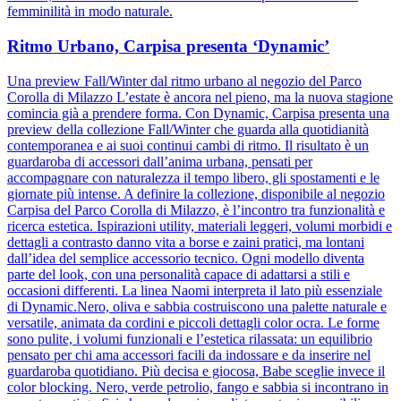
femminilità in modo naturale.
Ritmo Urbano, Carpisa presenta ‘Dynamic’
Una preview Fall/Winter dal ritmo urbano al negozio del Parco
Corolla di Milazzo L’estate è ancora nel pieno, ma la nuova stagione
comincia già a prendere forma. Con Dynamic, Carpisa presenta una
preview della collezione Fall/Winter che guarda alla quotidianità
contemporanea e ai suoi continui cambi di ritmo. Il risultato è un
guardaroba di accessori dall’anima urbana, pensati per
accompagnare con naturalezza il tempo libero, gli spostamenti e le
giornate più intense. A definire la collezione, disponibile al negozio
Carpisa del Parco Corolla di Milazzo, è l’incontro tra funzionalità e
ricerca estetica. Ispirazioni utility, materiali leggeri, volumi morbidi e
dettagli a contrasto danno vita a borse e zaini pratici, ma lontani
dall’idea del semplice accessorio tecnico. Ogni modello diventa
parte del look, con una personalità capace di adattarsi a stili e
occasioni differenti. La linea Naomi interpreta il lato più essenziale
di Dynamic.Nero, oliva e sabbia costruiscono una palette naturale e
versatile, animata da cordini e piccoli dettagli color ocra. Le forme
sono pulite, i volumi funzionali e l’estetica rilassata: un equilibrio
pensato per chi ama accessori facili da indossare e da inserire nel
guardaroba quotidiano. Più decisa e giocosa, Babe sceglie invece il
color blocking. Nero, verde petrolio, fango e sabbia si incontrano in