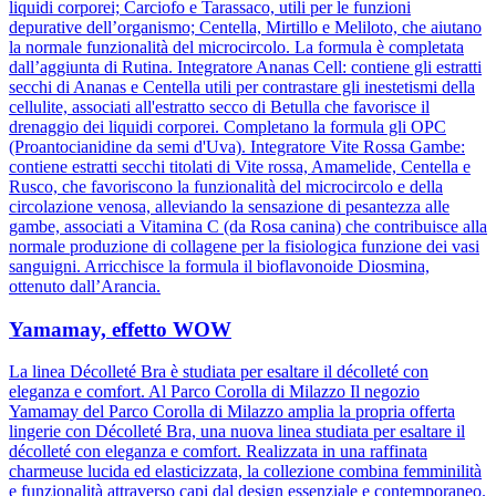
liquidi corporei; Carciofo e Tarassaco, utili per le funzioni
depurative dell’organismo; Centella, Mirtillo e Meliloto, che aiutano
la normale funzionalità del microcircolo. La formula è completata
dall’aggiunta di Rutina. Integratore Ananas Cell: contiene gli estratti
secchi di Ananas e Centella utili per contrastare gli inestetismi della
cellulite, associati all'estratto secco di Betulla che favorisce il
drenaggio dei liquidi corporei. Completano la formula gli OPC
(Proantocianidine da semi d'Uva). Integratore Vite Rossa Gambe:
contiene estratti secchi titolati di Vite rossa, Amamelide, Centella e
Rusco, che favoriscono la funzionalità del microcircolo e della
circolazione venosa, alleviando la sensazione di pesantezza alle
gambe, associati a Vitamina C (da Rosa canina) che contribuisce alla
normale produzione di collagene per la fisiologica funzione dei vasi
sanguigni. Arricchisce la formula il bioflavonoide Diosmina,
ottenuto dall’Arancia.
Yamamay, effetto WOW
La linea Décolleté Bra è studiata per esaltare il décolleté con
eleganza e comfort. Al Parco Corolla di Milazzo Il negozio
Yamamay del Parco Corolla di Milazzo amplia la propria offerta
lingerie con Décolleté Bra, una nuova linea studiata per esaltare il
décolleté con eleganza e comfort. Realizzata in una raffinata
charmeuse lucida ed elasticizzata, la collezione combina femminilità
e funzionalità attraverso capi dal design essenziale e contemporaneo.