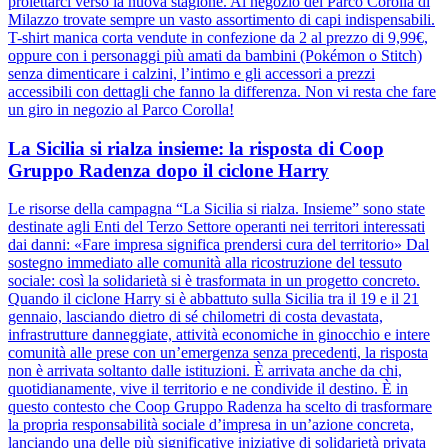
proiettarci verso la nuova stagione. Al negozio del Parco Corolla di
Milazzo trovate sempre un vasto assortimento di capi indispensabili.
T-shirt manica corta vendute in confezione da 2 al prezzo di 9,99€,
oppure con i personaggi più amati da bambini (Pokémon o Stitch)
senza dimenticare i calzini, l’intimo e gli accessori a prezzi
accessibili con dettagli che fanno la differenza. Non vi resta che fare
un giro in negozio al Parco Corolla!
La Sicilia si rialza insieme: la risposta di Coop
Gruppo Radenza dopo il ciclone Harry
Le risorse della campagna “La Sicilia si rialza. Insieme” sono state
destinate agli Enti del Terzo Settore operanti nei territori interessati
dai danni: «Fare impresa significa prendersi cura del territorio» Dal
sostegno immediato alle comunità alla ricostruzione del tessuto
sociale: così la solidarietà si è trasformata in un progetto concreto.
Quando il ciclone Harry si è abbattuto sulla Sicilia tra il 19 e il 21
gennaio, lasciando dietro di sé chilometri di costa devastata,
infrastrutture danneggiate, attività economiche in ginocchio e intere
comunità alle prese con un’emergenza senza precedenti, la risposta
non è arrivata soltanto dalle istituzioni. È arrivata anche da chi,
quotidianamente, vive il territorio e ne condivide il destino. È in
questo contesto che Coop Gruppo Radenza ha scelto di trasformare
la propria responsabilità sociale d’impresa in un’azione concreta,
lanciando una delle più significative iniziative di solidarietà privata