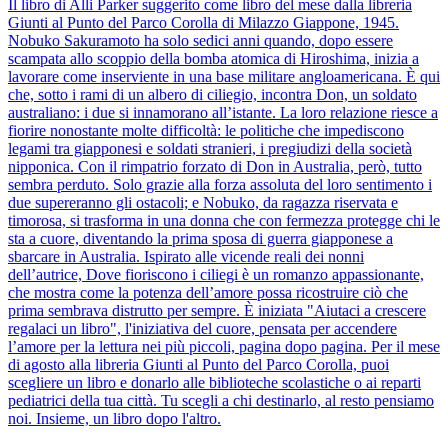
Il libro di Alli Parker suggerito come libro del mese dalla libreria
Giunti al Punto del Parco Corolla di Milazzo Giappone, 1945.
Nobuko Sakuramoto ha solo sedici anni quando, dopo essere
scampata allo scoppio della bomba atomica di Hiroshima, inizia a
lavorare come inserviente in una base militare angloamericana. È qui
che, sotto i rami di un albero di ciliegio, incontra Don, un soldato
australiano: i due si innamorano all’istante. La loro relazione riesce a
fiorire nonostante molte difficoltà: le politiche che impediscono
legami tra giapponesi e soldati stranieri, i pregiudizi della società
nipponica. Con il rimpatrio forzato di Don in Australia, però, tutto
sembra perduto. Solo grazie alla forza assoluta del loro sentimento i
due supereranno gli ostacoli; e Nobuko, da ragazza riservata e
timorosa, si trasforma in una donna che con fermezza protegge chi le
sta a cuore, diventando la prima sposa di guerra giapponese a
sbarcare in Australia. Ispirato alle vicende reali dei nonni
dell’autrice, Dove fioriscono i ciliegi è un romanzo appassionante,
che mostra come la potenza dell’amore possa ricostruire ciò che
prima sembrava distrutto per sempre. È iniziata "Aiutaci a crescere
regalaci un libro", l'iniziativa del cuore, pensata per accendere
l’amore per la lettura nei più piccoli, pagina dopo pagina. Per il mese
di agosto alla libreria Giunti al Punto del Parco Corolla, puoi
scegliere un libro e donarlo alle biblioteche scolastiche o ai reparti
pediatrici della tua città. Tu scegli a chi destinarlo, al resto pensiamo
noi. Insieme, un libro dopo l'altro.