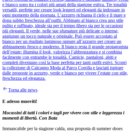
e bianco sono tra i colori più amati della stagione estiva. Tre tonalità
versatili, perfette per creare look leggeri ed eleganti da indossare in
ogni momento della giornata. L’azzurro richiama il cielo e il mare e
dona subito freschezza all’outfit. Abbinato al bianco crea uno stile
pulito e raffinato, ideale sia per il tempo libero sia per le occasioni
più eleganti. Il verde, nelle sue sfumature più delicate o intense,
aggiunge un tocco naturale e originale. Può essere accostato al
bianco per un risultato luminoso oppure all’azzurro per creare un
abbinamento fresco e moderno. Il bianco resta il grande protagonista
dell’estate: illumina il look, valorizza l’abbronzatura e si combina
facilmente con entrambe le tonalità. Camicie, pantaloni, abiti e
completi diventano così la base perfetta per tanti outfit estivi. Scopri
la collezione di Calcagno Moda al Parco Corolla e lasciati ispirare
dalle proposte in azzurro, verde e bianco per vivere l’estate con stile,
freschezza ed eleganza.
Torna alle news
E adesso muoviti!
Mocassini di tutti i colori e tagli per vivere con stile e leggerezza i
momenti di libertà. Con Bata
Immancabile per la stagione calda, una proposta di summer shoes