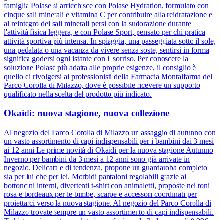
famiglia Polase si arricchisce con Polase Hydration, formulato con
cinque sali minerali e vitamina C per contribuire alla reidratazione e
al reintegro dei sali minerali persi con la sudorazione durante
l'attività fisica leggera, e con Polase Sport, pensato per chi pratica
attività sportiva più intensa. In spiaggia, una passeggiata sotto il sole,
una pedalata o una vacanza da vivere senza soste, sentirsi in forma
significa godersi ogni istante con il sorriso. Per conoscere la
soluzione Polase più adatta alle proprie esigenze, il consiglio è
quello di rivolgersi ai professionisti della Farmacia Montalfarma del
Parco Corolla di Milazzo, dove è possibile ricevere un supporto
qualificato nella scelta del prodotto più indicato.
Okaidi: nuova stagione, nuova collezione
Al negozio del Parco Corolla di Milazzo un assaggio di autunno con
un vasto assortimento di capi indispensabili per i bambini dai 3 mesi
ai 12 anni Le prime novità di Okaidi per la nuova stagione Autunno
Inverno per bambini da 3 mesi a 12 anni sono già arrivate in
negozio. Delicata e di tendenza, propone un guardaroba completo
sia per lui che per lei. Morbidi pantaloni regolabili grazie ai
bottoncini interni, divertenti t-shirt con animaletti, proposte nei toni
rosa e bordeaux per le bimbe, scarpe e accessori coordinati per
proiettarci verso la nuova stagione. Al negozio del Parco Corolla di
Milazzo trovate sempre un vasto assortimento di capi indispensabili.