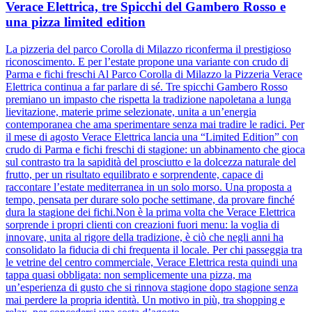
Verace Elettrica, tre Spicchi del Gambero Rosso e
una pizza limited edition
La pizzeria del parco Corolla di Milazzo riconferma il prestigioso
riconoscimento. E per l’estate propone una variante con crudo di
Parma e fichi freschi Al Parco Corolla di Milazzo la Pizzeria Verace
Elettrica continua a far parlare di sé. Tre spicchi Gambero Rosso
premiano un impasto che rispetta la tradizione napoletana a lunga
lievitazione, materie prime selezionate, unita a un’energia
contemporanea che ama sperimentare senza mai tradire le radici. Per
il mese di agosto Verace Elettrica lancia una “Limited Edition” con
crudo di Parma e fichi freschi di stagione: un abbinamento che gioca
sul contrasto tra la sapidità del prosciutto e la dolcezza naturale del
frutto, per un risultato equilibrato e sorprendente, capace di
raccontare l’estate mediterranea in un solo morso. Una proposta a
tempo, pensata per durare solo poche settimane, da provare finché
dura la stagione dei fichi.Non è la prima volta che Verace Elettrica
sorprende i propri clienti con creazioni fuori menu: la voglia di
innovare, unita al rigore della tradizione, è ciò che negli anni ha
consolidato la fiducia di chi frequenta il locale. Per chi passeggia tra
le vetrine del centro commerciale, Verace Elettrica resta quindi una
tappa quasi obbligata: non semplicemente una pizza, ma
un’esperienza di gusto che si rinnova stagione dopo stagione senza
mai perdere la propria identità. Un motivo in più, tra shopping e