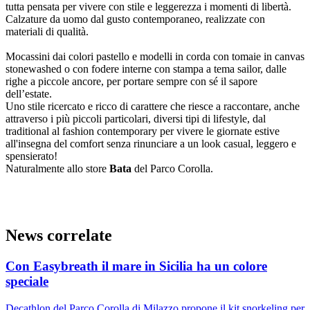
tutta pensata per vivere con stile e leggerezza i momenti di libertà.
Calzature da uomo dal gusto contemporaneo, realizzate con
materiali di qualità.
Mocassini dai colori pastello e modelli in corda con tomaie in canvas
stonewashed o con fodere interne con stampa a tema sailor, dalle
righe a piccole ancore, per portare sempre con sé il sapore
dell’estate.
Uno stile ricercato e ricco di carattere che riesce a raccontare, anche
attraverso i più piccoli particolari, diversi tipi di lifestyle, dal
traditional al fashion contemporary per vivere le giornate estive
all'insegna del comfort senza rinunciare a un look casual, leggero e
spensierato!
Naturalmente allo store
Bata
del Parco Corolla.
News correlate
Con Easybreath il mare in Sicilia ha un colore
speciale
Decathlon del Parco Corolla di Milazzo propone il kit snorkeling per