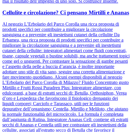
mai il risultato dell’impegno di uno solo. Si costruisce insieme.
Cellulite e circolazione? Ci pensano Mirtilli e Ananas
Al negozio L’Erbolario del Parco Corolla una ricca proposta di
prodotti specifici per contribuire a migliorare la circolazione
sanguigna e a prevenire gli inestetismi cutanei della cellulite Da
Erbamea, una ricca proposta di prodotti specifici per contribuire a
migliorare la circolazione sanguigna e a prevenire gli inestetismi
cutanei della cellulite: integratori alimentari come fluidi concentrati,
tisane, capsule vegetali o bustine solubili, ma anche trattamenti topici
come gel o unguenti. Per contrastare la sensazione di gambe pesanti
e l’aspetto della pelle a buccia d’arancia, è inoltre importante
adottare uno stile di vita sano, seguire una corretta alimentazione e
fare movimento quotidiano. Alcuni esempi disponibili al negozio
L’Erbolario del Parco Corolla di Milazzo? Fluido Concentrato gusto
Mirtillo e Frutti Rossi Puradren Plus: Integratore alimentare, con
edulcoranti, a base di estratti secchi di: Betulla, Orthosiphon, Verga
d’oro e Lespedeza che favoriscono il fisiologico drenaggio dei
liquidi corporei; Carciofo e Tarassaco, utili per le funzioni
depurative dell’organismo; Centella, Mirtillo e Meliloto, che aiutano
la normale funzionalità del microcircolo. La formula è completata
dall’aggiunta di Rutina. Integratore Ananas Cell: contiene gli estratti
secchi di Ananas e Centella utili per contrastare gli inestetismi della
cellulite, associati all'estratto secco di Betulla che favorisce il