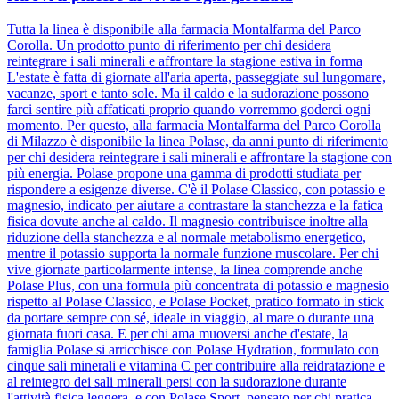
Tutta la linea è disponibile alla farmacia Montalfarma del Parco
Corolla. Un prodotto punto di riferimento per chi desidera
reintegrare i sali minerali e affrontare la stagione estiva in forma
L'estate è fatta di giornate all'aria aperta, passeggiate sul lungomare,
vacanze, sport e tanto sole. Ma il caldo e la sudorazione possono
farci sentire più affaticati proprio quando vorremmo goderci ogni
momento. Per questo, alla farmacia Montalfarma del Parco Corolla
di Milazzo è disponibile la linea Polase, da anni punto di riferimento
per chi desidera reintegrare i sali minerali e affrontare la stagione con
più energia. Polase propone una gamma di prodotti studiata per
rispondere a esigenze diverse. C'è il Polase Classico, con potassio e
magnesio, indicato per aiutare a contrastare la stanchezza e la fatica
fisica dovute anche al caldo. Il magnesio contribuisce inoltre alla
riduzione della stanchezza e al normale metabolismo energetico,
mentre il potassio supporta la normale funzione muscolare. Per chi
vive giornate particolarmente intense, la linea comprende anche
Polase Plus, con una formula più concentrata di potassio e magnesio
rispetto al Polase Classico, e Polase Pocket, pratico formato in stick
da portare sempre con sé, ideale in viaggio, al mare o durante una
giornata fuori casa. E per chi ama muoversi anche d'estate, la
famiglia Polase si arricchisce con Polase Hydration, formulato con
cinque sali minerali e vitamina C per contribuire alla reidratazione e
al reintegro dei sali minerali persi con la sudorazione durante
l'attività fisica leggera, e con Polase Sport, pensato per chi pratica