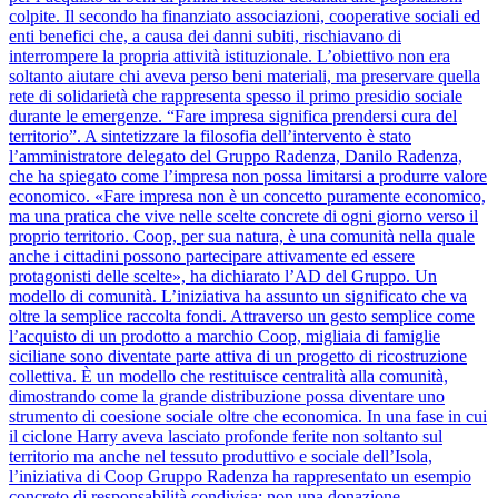
colpite. Il secondo ha finanziato associazioni, cooperative sociali ed
enti benefici che, a causa dei danni subiti, rischiavano di
interrompere la propria attività istituzionale. L’obiettivo non era
soltanto aiutare chi aveva perso beni materiali, ma preservare quella
rete di solidarietà che rappresenta spesso il primo presidio sociale
durante le emergenze. “Fare impresa significa prendersi cura del
territorio”. A sintetizzare la filosofia dell’intervento è stato
l’amministratore delegato del Gruppo Radenza, Danilo Radenza,
che ha spiegato come l’impresa non possa limitarsi a produrre valore
economico. «Fare impresa non è un concetto puramente economico,
ma una pratica che vive nelle scelte concrete di ogni giorno verso il
proprio territorio. Coop, per sua natura, è una comunità nella quale
anche i cittadini possono partecipare attivamente ed essere
protagonisti delle scelte», ha dichiarato l’AD del Gruppo. Un
modello di comunità. L’iniziativa ha assunto un significato che va
oltre la semplice raccolta fondi. Attraverso un gesto semplice come
l’acquisto di un prodotto a marchio Coop, migliaia di famiglie
siciliane sono diventate parte attiva di un progetto di ricostruzione
collettiva. È un modello che restituisce centralità alla comunità,
dimostrando come la grande distribuzione possa diventare uno
strumento di coesione sociale oltre che economica. In una fase in cui
il ciclone Harry aveva lasciato profonde ferite non soltanto sul
territorio ma anche nel tessuto produttivo e sociale dell’Isola,
l’iniziativa di Coop Gruppo Radenza ha rappresentato un esempio
concreto di responsabilità condivisa: non una donazione