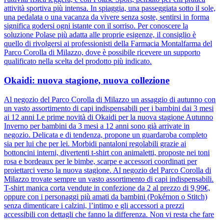
attività sportiva più intensa. In spiaggia, una passeggiata sotto il sole,
una pedalata o una vacanza da vivere senza soste, sentirsi in forma
significa godersi ogni istante con il sorriso. Per conoscere la
soluzione Polase più adatta alle proprie esigenze, il consiglio è
quello di rivolgersi ai professionisti della Farmacia Montalfarma del
Parco Corolla di Milazzo, dove è possibile ricevere un supporto
qualificato nella scelta del prodotto più indicato.
Okaidi: nuova stagione, nuova collezione
Al negozio del Parco Corolla di Milazzo un assaggio di autunno con
un vasto assortimento di capi indispensabili per i bambini dai 3 mesi
ai 12 anni Le prime novità di Okaidi per la nuova stagione Autunno
Inverno per bambini da 3 mesi a 12 anni sono già arrivate in
negozio. Delicata e di tendenza, propone un guardaroba completo
sia per lui che per lei. Morbidi pantaloni regolabili grazie ai
bottoncini interni, divertenti t-shirt con animaletti, proposte nei toni
rosa e bordeaux per le bimbe, scarpe e accessori coordinati per
proiettarci verso la nuova stagione. Al negozio del Parco Corolla di
Milazzo trovate sempre un vasto assortimento di capi indispensabili.
T-shirt manica corta vendute in confezione da 2 al prezzo di 9,99€,
oppure con i personaggi più amati da bambini (Pokémon o Stitch)
senza dimenticare i calzini, l’intimo e gli accessori a prezzi
accessibili con dettagli che fanno la differenza. Non vi resta che fare