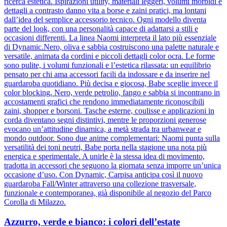
ricerca estetica. Ispirazioni utility, materiali leggeri, volumi morbidi e
dettagli a contrasto danno vita a borse e zaini pratici, ma lontani
dall’idea del semplice accessorio tecnico. Ogni modello diventa
parte del look, con una personalità capace di adattarsi a stili e
occasioni differenti. La linea Naomi interpreta il lato più essenziale
di Dynamic.Nero, oliva e sabbia costruiscono una palette naturale e
versatile, animata da cordini e piccoli dettagli color ocra. Le forme
sono pulite, i volumi funzionali e l’estetica rilassata: un equilibrio
pensato per chi ama accessori facili da indossare e da inserire nel
guardaroba quotidiano. Più decisa e giocosa, Babe sceglie invece il
color blocking. Nero, verde petrolio, fango e sabbia si incontrano in
accostamenti grafici che rendono immediatamente riconoscibili
zaini, shopper e borsoni. Tasche esterne, coulisse e applicazioni in
corda diventano segni distintivi, mentre le proporzioni generose
evocano un’attitudine dinamica, a metà strada tra urbanwear e
mondo outdoor. Sono due anime complementari: Naomi punta sulla
versatilità dei toni neutri, Babe porta nella stagione una nota più
energica e sperimentale. A unirle è la stessa idea di movimento,
tradotta in accessori che seguono la giornata senza imporre un’unica
occasione d’uso. Con Dynamic, Carpisa anticipa così il nuovo
guardaroba Fall/Winter attraverso una collezione trasversale,
funzionale e contemporanea, già disponibile al negozio del Parco
Corolla di Milazzo.
Azzurro, verde e bianco: i colori dell’estate