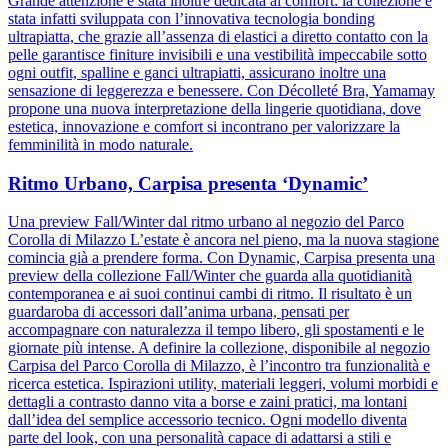
Grande attenzione è stata inoltre dedicata al comfort: la collezione è
stata infatti sviluppata con l’innovativa tecnologia bonding
ultrapiatta, che grazie all’assenza di elastici a diretto contatto con la
pelle garantisce finiture invisibili e una vestibilità impeccabile sotto
ogni outfit, spalline e ganci ultrapiatti, assicurano inoltre una
sensazione di leggerezza e benessere. Con Décolleté Bra, Yamamay
propone una nuova interpretazione della lingerie quotidiana, dove
estetica, innovazione e comfort si incontrano per valorizzare la
femminilità in modo naturale.
Ritmo Urbano, Carpisa presenta ‘Dynamic’
Una preview Fall/Winter dal ritmo urbano al negozio del Parco
Corolla di Milazzo L’estate è ancora nel pieno, ma la nuova stagione
comincia già a prendere forma. Con Dynamic, Carpisa presenta una
preview della collezione Fall/Winter che guarda alla quotidianità
contemporanea e ai suoi continui cambi di ritmo. Il risultato è un
guardaroba di accessori dall’anima urbana, pensati per
accompagnare con naturalezza il tempo libero, gli spostamenti e le
giornate più intense. A definire la collezione, disponibile al negozio
Carpisa del Parco Corolla di Milazzo, è l’incontro tra funzionalità e
ricerca estetica. Ispirazioni utility, materiali leggeri, volumi morbidi e
dettagli a contrasto danno vita a borse e zaini pratici, ma lontani
dall’idea del semplice accessorio tecnico. Ogni modello diventa
parte del look, con una personalità capace di adattarsi a stili e