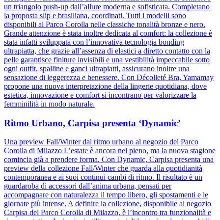
un triangolo push-up dall’allure moderna e sofisticata. Completano
la proposta slip e brasiliana, coordinati. Tutti i modelli sono
disponibili al Parco Corolla nelle classiche tonalità bronze e nero.
Grande attenzione è stata inoltre dedicata al comfort: la collezione è
stata infatti sviluppata con l’innovativa tecnologia bonding
ultrapiatta, che grazie all’assenza di elastici a diretto contatto con la
pelle garantisce finiture invisibili e una vestibilità impeccabile sotto
ogni outfit, spalline e ganci ultrapiatti, assicurano inoltre una
sensazione di leggerezza e benessere. Con Décolleté Bra, Yamamay
propone una nuova interpretazione della lingerie quotidiana, dove
estetica, innovazione e comfort si incontrano per valorizzare la
femminilità in modo naturale.
Ritmo Urbano, Carpisa presenta ‘Dynamic’
Una preview Fall/Winter dal ritmo urbano al negozio del Parco
Corolla di Milazzo L’estate è ancora nel pieno, ma la nuova stagione
comincia già a prendere forma. Con Dynamic, Carpisa presenta una
preview della collezione Fall/Winter che guarda alla quotidianità
contemporanea e ai suoi continui cambi di ritmo. Il risultato è un
guardaroba di accessori dall’anima urbana, pensati per
accompagnare con naturalezza il tempo libero, gli spostamenti e le
giornate più intense. A definire la collezione, disponibile al negozio
Carpisa del Parco Corolla di Milazzo, è l’incontro tra funzionalità e