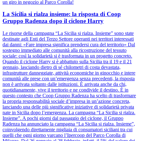
un giro in negozio al Parco Corolla!
La Sicilia si rialza insieme: la risposta di Coop
Gruppo Radenza dopo il ciclone Harry
Le risorse della campagna “La Sicilia si rialza. Insieme” sono state
destinate agli Enti del Terzo Settore operanti nei territori interessati
dai danni: «Fare impresa significa prendersi cura del territorio» Dal
sostegno immediato alle comunità alla ricostruzione del tessuto
sociale: così la solidarietà si è trasformata in un progetto concreto.
Quando il ciclone Harry si è abbattuto sulla Sicilia tra il 19 e il 21
gennaio, lasciando dietro di sé chilometri di costa devastata,
infrastrutture danneggiate, attività economiche in ginocchio e intere
comunità alle prese con un’emergenza senza precedenti, la risposta
non è arrivata soltanto dalle istituzioni. È arrivata anche da chi,
quotidianamente, vive il territorio e ne condivide il destino. È in
questo contesto che Coop Gruppo Radenza ha scelto di trasformare
la propria responsabilità sociale d’impresa in un’azione concreta,
lanciando una delle più significative iniziative di solidarietà privata
nate in Sicilia dopo l’emergenza. La campagna “La Sicilia si rialza.
Insieme”. A pochi giorni dal passaggio del ciclone, il Gruppo
Radenza ha annunciato la campagna “La Sicilia si rialza. Insieme”,
coinvolgendo direttamente migliaia di consumatori siciliani tra cui
quelli che ogni giorno varcano l’Ipercoop del Parco Corolla di
Milazzo. Dal 26 gennaio al 28 febbraio, infatti, il 5% del valore dei