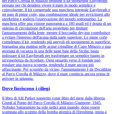
del Parco Corolla di Milazzo propone il kit snorkeling Easybreath,
pensato per chi desidera vivere il mare in modo semplice e
coinvolgente. Il kit comprende una maschera integrale Easybreath e
un paio di pinne corte, una combinazione ideale per avvicinarsi allo
snorkeling e godersi l'osservazione del mondo sottomarino. La
maschera offre una visione panoramica a 180 gradi ed è dotata di un
sistema di circolazione dell'aria progettato per limitare
l'appannamento della lente, mentre il boccaglio dry-top contribuisce
a evitare l'ingresso dell'acqua dalla parte superiore. Le pinne corte
completano il kit, rendendo più agevoli gli spostamenti in superficie.
Immagina una mattina nelle acque cristalline di Capo Milazzo o una
giornata di vacanza in una delle tante baie della Sicilia: basta
indossare il kit Easybreath per trasformare un semplice bagno in
un'esperienza da ricordare. Ogni sguardo verso il fondale può
regalare una nuova scoperta, rendendo il mare ancora più
affascinante. Per scoprirlo da vicino, l'appuntamento è da Decathlon
al Parco Corolla di Milazzo, dove il mare comincia ancora prima di
arrivare in spiaggia.
Dove fioriscono i ciliegi
Il libro di Alli Parker suggerito come libro del mese dalla libreria
Giunti al Punto del Parco Corolla di Milazzo Giappone, 1945.
Nobuko Sakuramoto ha solo sedici anni quando, dopo essere
scampata allo scoppio della bomba atomica di Hiroshima, inizia a