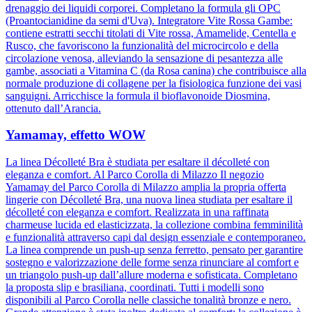
drenaggio dei liquidi corporei. Completano la formula gli OPC
(Proantocianidine da semi d'Uva). Integratore Vite Rossa Gambe:
contiene estratti secchi titolati di Vite rossa, Amamelide, Centella e
Rusco, che favoriscono la funzionalità del microcircolo e della
circolazione venosa, alleviando la sensazione di pesantezza alle
gambe, associati a Vitamina C (da Rosa canina) che contribuisce alla
normale produzione di collagene per la fisiologica funzione dei vasi
sanguigni. Arricchisce la formula il bioflavonoide Diosmina,
ottenuto dall’Arancia.
Yamamay, effetto WOW
La linea Décolleté Bra è studiata per esaltare il décolleté con
eleganza e comfort. Al Parco Corolla di Milazzo Il negozio
Yamamay del Parco Corolla di Milazzo amplia la propria offerta
lingerie con Décolleté Bra, una nuova linea studiata per esaltare il
décolleté con eleganza e comfort. Realizzata in una raffinata
charmeuse lucida ed elasticizzata, la collezione combina femminilità
e funzionalità attraverso capi dal design essenziale e contemporaneo.
La linea comprende un push-up senza ferretto, pensato per garantire
sostegno e valorizzazione delle forme senza rinunciare al comfort e
un triangolo push-up dall’allure moderna e sofisticata. Completano
la proposta slip e brasiliana, coordinati. Tutti i modelli sono
disponibili al Parco Corolla nelle classiche tonalità bronze e nero.