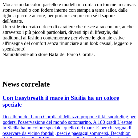
Mocassini dai colori pastello e modelli in corda con tomaie in canvas
stonewashed o con fodere interne con stampa a tema sailor, dalle
righe a piccole ancore, per portare sempre con sé il sapore
dell’estate.
Uno stile ricercato e ricco di carattere che riesce a raccontare, anche
attraverso i più piccoli particolari, diversi tipi di lifestyle, dal
traditional al fashion contemporary per vivere le giornate estive
all'insegna del comfort senza rinunciare a un look casual, leggero e
spensierato!
Naturalmente allo store
Bata
del Parco Corolla.
News correlate
Con Easybreath il mare in Sicilia ha un colore
speciale
Decathlon del Parco Corolla di Milazzo propone il kit snorkeling per
godersi l'osservazione del mondo sottomarino. A 180 gradi L'estate
in Sicilia ha un colore speciale: quello del mare. E per chi sogna di
osservare da vicino fondali, pesci e paesaggi sommersi, Decathlon