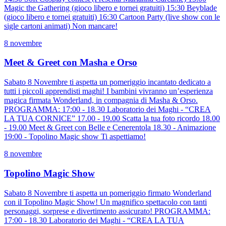
Magic the Gathering (gioco libero e tornei gratuiti) 15:30 Beyblade
(gioco libero e tornei gratuiti) 16:30 Cartoon Party (live show con le
sigle cartoni animati) Non mancare!
8 novembre
Meet & Greet con Masha e Orso
Sabato 8 Novembre ti aspetta un pomeriggio incantato dedicato a
tutti i piccoli apprendisti maghi! I bambini vivranno un’esperienza
magica firmata Wonderland, in compagnia di Masha & Orso.
PROGRAMMA: 17:00 - 18.30 Laboratorio dei Maghi - “CREA
LA TUA CORNICE” 17.00 - 19.00 Scatta la tua foto ricordo 18.00
- 19.00 Meet & Greet con Belle e Cenerentola 18.30 - Animazione
19:00 - Topolino Magic show Ti aspettiamo!
8 novembre
Topolino Magic Show
Sabato 8 Novembre ti aspetta un pomeriggio firmato Wonderland
con il Topolino Magic Show! Un magnifico spettacolo con tanti
personaggi, sorprese e divertimento assicurato! PROGRAMMA:
17:00 - 18.30 Laboratorio dei Maghi - “CREA LA TUA