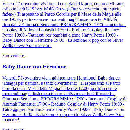
Venerdì 7 novembre vivi tutta la magia del k-pop, con una vibrante
esibizione delle Silver Wolfs Crew («Our voices echo, our spirit
fades») Ti aspettano al Parco Corolla per il Mese della Magia alle
ore 19:30, per trascorrere momenti magici insieme a te. Attività
firmata La Ciurma e Semaluma PROGRAMMA: 17:00 - Incontra i
Cosplay di Animali Fantastici 17:00 - Raduno Cosplay di Harry
Potter 18:00 - Tatuaggi per bambini a tema Harry Potter 19:00 -
Baby Dance con Hermione 19:00 - Esibizione k-pop con le Silver
Wolfs Crew Non mancare!
7 novembre
Baby Dance con Hermione
Venerdi 7 Novembre vieni ad incontrare Hermione! Baby dance,
tatuaggi per bambini e tanto divertimento! Ti aspettiamo al Parco
Corolla per il Mese della Magia dalle ore 17:00, per trascorrere
momenti magici insieme a te con tantissime attività firmate La
Ciurma e Semaluma PROGRAMMA: 17:00 - Incontra i Cosplay di
Animali Fantastici 17:00 - Raduno Cosplay di Harry Potter 18:00 -
Tatuaggi per bambini a tema Harry Potter 19:00 - Baby Dance con
Hermione 19:00 - Esibizione k-pop con le Silver Wolfs Crew Non
mancare!
7 novembre