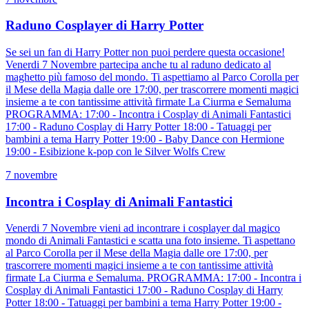
Raduno Cosplayer di Harry Potter
Se sei un fan di Harry Potter non puoi perdere questa occasione!
Venerdi 7 Novembre partecipa anche tu al raduno dedicato al
maghetto più famoso del mondo. Ti aspettiamo al Parco Corolla per
il Mese della Magia dalle ore 17:00, per trascorrere momenti magici
insieme a te con tantissime attività firmate La Ciurma e Semaluma
PROGRAMMA: 17:00 - Incontra i Cosplay di Animali Fantastici
17:00 - Raduno Cosplay di Harry Potter 18:00 - Tatuaggi per
bambini a tema Harry Potter 19:00 - Baby Dance con Hermione
19:00 - Esibizione k-pop con le Silver Wolfs Crew
7 novembre
Incontra i Cosplay di Animali Fantastici
Venerdi 7 Novembre vieni ad incontrare i cosplayer dal magico
mondo di Animali Fantastici e scatta una foto insieme. Ti aspettano
al Parco Corolla per il Mese della Magia dalle ore 17:00, per
trascorrere momenti magici insieme a te con tantissime attività
firmate La Ciurma e Semaluma. PROGRAMMA: 17:00 - Incontra i
Cosplay di Animali Fantastici 17:00 - Raduno Cosplay di Harry
Potter 18:00 - Tatuaggi per bambini a tema Harry Potter 19:00 -