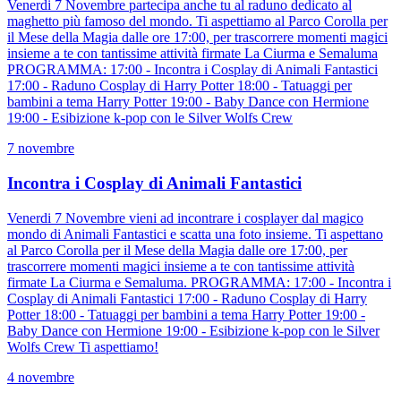
Venerdi 7 Novembre partecipa anche tu al raduno dedicato al
maghetto più famoso del mondo. Ti aspettiamo al Parco Corolla per
il Mese della Magia dalle ore 17:00, per trascorrere momenti magici
insieme a te con tantissime attività firmate La Ciurma e Semaluma
PROGRAMMA: 17:00 - Incontra i Cosplay di Animali Fantastici
17:00 - Raduno Cosplay di Harry Potter 18:00 - Tatuaggi per
bambini a tema Harry Potter 19:00 - Baby Dance con Hermione
19:00 - Esibizione k-pop con le Silver Wolfs Crew
7 novembre
Incontra i Cosplay di Animali Fantastici
Venerdi 7 Novembre vieni ad incontrare i cosplayer dal magico
mondo di Animali Fantastici e scatta una foto insieme. Ti aspettano
al Parco Corolla per il Mese della Magia dalle ore 17:00, per
trascorrere momenti magici insieme a te con tantissime attività
firmate La Ciurma e Semaluma. PROGRAMMA: 17:00 - Incontra i
Cosplay di Animali Fantastici 17:00 - Raduno Cosplay di Harry
Potter 18:00 - Tatuaggi per bambini a tema Harry Potter 19:00 -
Baby Dance con Hermione 19:00 - Esibizione k-pop con le Silver
Wolfs Crew Ti aspettiamo!
4 novembre