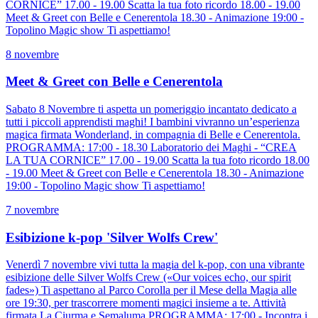
CORNICE” 17.00 - 19.00 Scatta la tua foto ricordo 18.00 - 19.00
Meet & Greet con Belle e Cenerentola 18.30 - Animazione 19:00 -
Topolino Magic show Ti aspettiamo!
8 novembre
Meet & Greet con Belle e Cenerentola
Sabato 8 Novembre ti aspetta un pomeriggio incantato dedicato a
tutti i piccoli apprendisti maghi! I bambini vivranno un’esperienza
magica firmata Wonderland, in compagnia di Belle e Cenerentola.
PROGRAMMA: 17:00 - 18.30 Laboratorio dei Maghi - “CREA
LA TUA CORNICE” 17.00 - 19.00 Scatta la tua foto ricordo 18.00
- 19.00 Meet & Greet con Belle e Cenerentola 18.30 - Animazione
19:00 - Topolino Magic show Ti aspettiamo!
7 novembre
Esibizione k-pop 'Silver Wolfs Crew'
Venerdì 7 novembre vivi tutta la magia del k-pop, con una vibrante
esibizione delle Silver Wolfs Crew («Our voices echo, our spirit
fades») Ti aspettano al Parco Corolla per il Mese della Magia alle
ore 19:30, per trascorrere momenti magici insieme a te. Attività
firmata La Ciurma e Semaluma PROGRAMMA: 17:00 - Incontra i