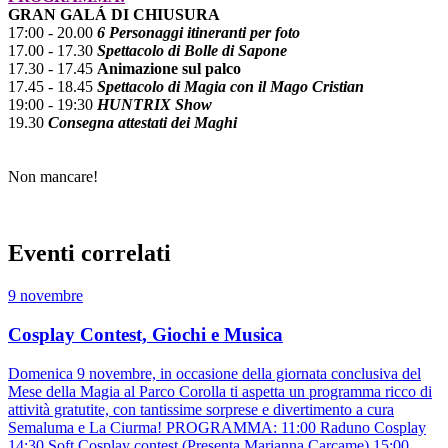
GRAN GALÁ DI CHIUSURA
17:00 - 20.00
6 Personaggi itineranti per foto
17.00 - 17.30
Spettacolo di Bolle di Sapone
17.30 - 17.45
Animazione sul palco
17.45 - 18.45
Spettacolo di Magia con il Mago Cristian
19:00 - 19:30
HUNTRIX Show
19.30
Consegna attestati dei Maghi
Non mancare!
Eventi correlati
9 novembre
Cosplay Contest, Giochi e Musica
Domenica 9 novembre, in occasione della giornata conclusiva del
Mese della Magia al Parco Corolla ti aspetta un programma ricco di
attività gratutite, con tantissime sorprese e divertimento a cura
Semaluma e La Ciurma! PROGRAMMA: 11:00 Raduno Cosplay
14:30 Soft Cosplay contest (Presenta Marianna Carcame) 15:00