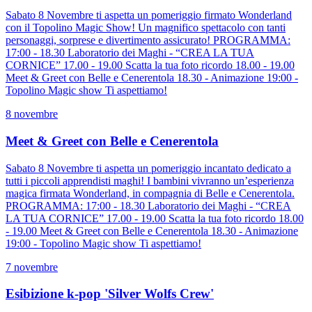
Sabato 8 Novembre ti aspetta un pomeriggio firmato Wonderland
con il Topolino Magic Show! Un magnifico spettacolo con tanti
personaggi, sorprese e divertimento assicurato! PROGRAMMA:
17:00 - 18.30 Laboratorio dei Maghi - “CREA LA TUA
CORNICE” 17.00 - 19.00 Scatta la tua foto ricordo 18.00 - 19.00
Meet & Greet con Belle e Cenerentola 18.30 - Animazione 19:00 -
Topolino Magic show Ti aspettiamo!
8 novembre
Meet & Greet con Belle e Cenerentola
Sabato 8 Novembre ti aspetta un pomeriggio incantato dedicato a
tutti i piccoli apprendisti maghi! I bambini vivranno un’esperienza
magica firmata Wonderland, in compagnia di Belle e Cenerentola.
PROGRAMMA: 17:00 - 18.30 Laboratorio dei Maghi - “CREA
LA TUA CORNICE” 17.00 - 19.00 Scatta la tua foto ricordo 18.00
- 19.00 Meet & Greet con Belle e Cenerentola 18.30 - Animazione
19:00 - Topolino Magic show Ti aspettiamo!
7 novembre
Esibizione k-pop 'Silver Wolfs Crew'