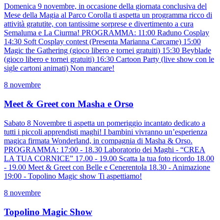
Domenica 9 novembre, in occasione della giornata conclusiva del
Mese della Magia al Parco Corolla ti aspetta un programma ricco di
attività gratutite, con tantissime sorprese e divertimento a cura
Semaluma e La Ciurma! PROGRAMMA: 11:00 Raduno Cosplay
14:30 Soft Cosplay contest (Presenta Marianna Carcame) 15:00
Magic the Gathering (gioco libero e tornei gratuiti) 15:30 Beyblade
(gioco libero e tornei gratuiti) 16:30 Cartoon Party (live show con le
sigle cartoni animati) Non mancare!
8 novembre
Meet & Greet con Masha e Orso
Sabato 8 Novembre ti aspetta un pomeriggio incantato dedicato a
tutti i piccoli apprendisti maghi! I bambini vivranno un’esperienza
magica firmata Wonderland, in compagnia di Masha & Orso.
PROGRAMMA: 17:00 - 18.30 Laboratorio dei Maghi - “CREA
LA TUA CORNICE” 17.00 - 19.00 Scatta la tua foto ricordo 18.00
- 19.00 Meet & Greet con Belle e Cenerentola 18.30 - Animazione
19:00 - Topolino Magic show Ti aspettiamo!
8 novembre
Topolino Magic Show