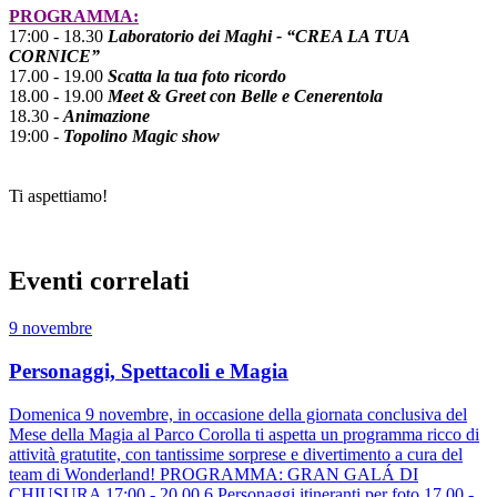
PROGRAMMA:
17:00 - 18.30
Laboratorio dei Maghi - “CREA LA TUA
CORNICE”
17.00 - 19.00
Scatta la tua foto ricordo
18.00 - 19.00
Meet & Greet con Belle e Cenerentola
18.30 -
Animazione
19:00 -
Topolino Magic show
Ti aspettiamo!
Eventi correlati
9 novembre
Personaggi, Spettacoli e Magia
Domenica 9 novembre, in occasione della giornata conclusiva del
Mese della Magia al Parco Corolla ti aspetta un programma ricco di
attività gratutite, con tantissime sorprese e divertimento a cura del
team di Wonderland! PROGRAMMA: GRAN GALÁ DI
CHIUSURA 17:00 - 20.00 6 Personaggi itineranti per foto 17.00 -