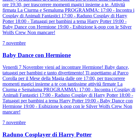
ore 19:30, per trascorrere momenti magici insieme a te. Attività
firmata La Ciurma e Semaluma PROGRAMMA: 17:00 - Incontra i
Cosplay di Animali Fantastici 17:00 - Raduno Cosplay di Harry
Potter 18:00 - Tatuaggi per bambini a tema Harry Potter 19:00 -
Baby Dance con Hermione 19:00 - Esibizione k-pop con le Silver
Wolfs Crew Non mancare!
7 novembre
Baby Dance con Hermione
Venerdi 7 Novembre vieni ad incontrare Hermione! Baby dance,
tatuaggi per bambini e tanto divertimento! Ti aspettiamo al Parco
Corolla per il Mese della Magia dalle ore 17:00, per trascorrere
momenti magici insieme a te con tantissime attività firmate La
Ciurma e Semaluma PROGRAMMA: 17:00 - Incontra i Cosplay di
Animali Fantastici 17:00 - Raduno Cosplay di Harry Potter 18:00 -
Tatuaggi per bambini a tema Harry Potter 19:00 - Baby Dance con
Hermione 19:00 - Esibizione k-pop con le Silver Wolfs Crew Non
mancare!
7 novembre
Raduno Cosplayer di Harry Potter