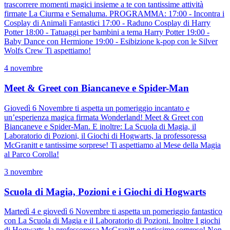
trascorrere momenti magici insieme a te con tantissime attività
firmate La Ciurma e Semaluma. PROGRAMMA: 17:00 - Incontra i
Cosplay di Animali Fantastici 17:00 - Raduno Cosplay di Harry
Potter 18:00 - Tatuaggi per bambini a tema Harry Potter 19:00 -
Baby Dance con Hermione 19:00 - Esibizione k-pop con le Silver
Wolfs Crew Ti aspettiamo!
4 novembre
Meet & Greet con Biancaneve e Spider-Man
Giovedì 6 Novembre ti aspetta un pomeriggio incantato e
un’esperienza magica firmata Wonderland! Meet & Greet con
Biancaneve e Spider-Man. E inoltre: La Scuola di Magia, il
Laboratorio di Pozioni, il Giochi di Hogwarts, la professoressa
McGranitt e tantissime sorprese! Ti aspettiamo al Mese della Magia
al Parco Corolla!
3 novembre
Scuola di Magia, Pozioni e i Giochi di Hogwarts
Martedì 4 e giovedì 6 Novembre ti aspetta un pomeriggio fantastico
con La Scuola di Magia e il Laboratorio di Pozioni. Inoltre I giochi
di Hogwarts, la professoressa McGranitt e tantissime sorprese! Non