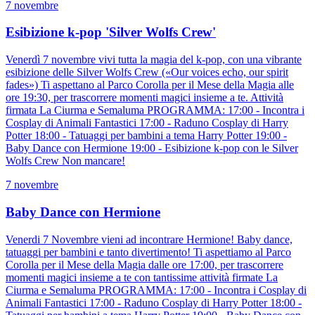
7 novembre
Esibizione k-pop 'Silver Wolfs Crew'
Venerdì 7 novembre vivi tutta la magia del k-pop, con una vibrante
esibizione delle Silver Wolfs Crew («Our voices echo, our spirit
fades») Ti aspettano al Parco Corolla per il Mese della Magia alle
ore 19:30, per trascorrere momenti magici insieme a te. Attività
firmata La Ciurma e Semaluma PROGRAMMA: 17:00 - Incontra i
Cosplay di Animali Fantastici 17:00 - Raduno Cosplay di Harry
Potter 18:00 - Tatuaggi per bambini a tema Harry Potter 19:00 -
Baby Dance con Hermione 19:00 - Esibizione k-pop con le Silver
Wolfs Crew Non mancare!
7 novembre
Baby Dance con Hermione
Venerdi 7 Novembre vieni ad incontrare Hermione! Baby dance,
tatuaggi per bambini e tanto divertimento! Ti aspettiamo al Parco
Corolla per il Mese della Magia dalle ore 17:00, per trascorrere
momenti magici insieme a te con tantissime attività firmate La
Ciurma e Semaluma PROGRAMMA: 17:00 - Incontra i Cosplay di
Animali Fantastici 17:00 - Raduno Cosplay di Harry Potter 18:00 -