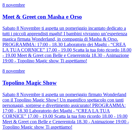
8 novembre
Meet & Greet con Masha e Orso
Sabato 8 Novembre ti aspetta un pomeriggio incantato dedicato a
tutti i piccoli apprendisti maghi! I bambini vivranno un’esperienza
magica firmata Wonderland, in compagnia di Masha & Orso.
PROGRAMMA: 17:00 - 18.30 Laboratorio dei Maghi - “CREA
LA TUA CORNICE” 17.00 - 19.00 Scatta la tua foto ricordo 18.00
- 19.00 Meet & Greet con Belle e Cenerentola 18.30 - Animazione
19:00 - Topolino Magic show Ti aspettiamo!
8 novembre
Topolino Magic Show
Sabato 8 Novembre ti aspetta un pomeriggio firmato Wonderland
con il Topolino Magic Show! Un magnifico spettacolo con tanti
personaggi, sorprese e divertimento assicurato! PROGRAMMA:
17:00 - 18.30 Laboratorio dei Maghi - “CREA LA TUA
CORNICE” 17.00 - 19.00 Scatta la tua foto ricordo 18.00 - 19.00
Meet & Greet con Belle e Cenerentola 18.30 - Animazione 19:00 -
Topolino Magic show Ti aspettiamo!