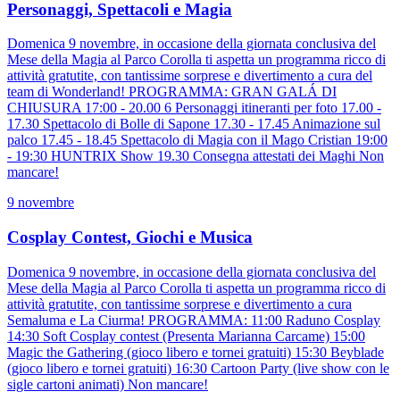
Personaggi, Spettacoli e Magia
Domenica 9 novembre, in occasione della giornata conclusiva del
Mese della Magia al Parco Corolla ti aspetta un programma ricco di
attività gratutite, con tantissime sorprese e divertimento a cura del
team di Wonderland! PROGRAMMA: GRAN GALÁ DI
CHIUSURA 17:00 - 20.00 6 Personaggi itineranti per foto 17.00 -
17.30 Spettacolo di Bolle di Sapone 17.30 - 17.45 Animazione sul
palco 17.45 - 18.45 Spettacolo di Magia con il Mago Cristian 19:00
- 19:30 HUNTRIX Show 19.30 Consegna attestati dei Maghi Non
mancare!
9 novembre
Cosplay Contest, Giochi e Musica
Domenica 9 novembre, in occasione della giornata conclusiva del
Mese della Magia al Parco Corolla ti aspetta un programma ricco di
attività gratutite, con tantissime sorprese e divertimento a cura
Semaluma e La Ciurma! PROGRAMMA: 11:00 Raduno Cosplay
14:30 Soft Cosplay contest (Presenta Marianna Carcame) 15:00
Magic the Gathering (gioco libero e tornei gratuiti) 15:30 Beyblade
(gioco libero e tornei gratuiti) 16:30 Cartoon Party (live show con le
sigle cartoni animati) Non mancare!