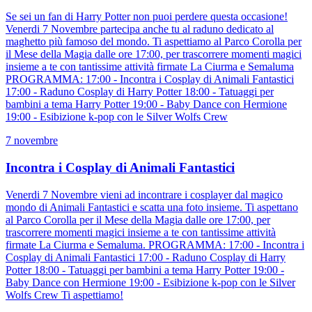
Se sei un fan di Harry Potter non puoi perdere questa occasione!
Venerdi 7 Novembre partecipa anche tu al raduno dedicato al
maghetto più famoso del mondo. Ti aspettiamo al Parco Corolla per
il Mese della Magia dalle ore 17:00, per trascorrere momenti magici
insieme a te con tantissime attività firmate La Ciurma e Semaluma
PROGRAMMA: 17:00 - Incontra i Cosplay di Animali Fantastici
17:00 - Raduno Cosplay di Harry Potter 18:00 - Tatuaggi per
bambini a tema Harry Potter 19:00 - Baby Dance con Hermione
19:00 - Esibizione k-pop con le Silver Wolfs Crew
7 novembre
Incontra i Cosplay di Animali Fantastici
Venerdi 7 Novembre vieni ad incontrare i cosplayer dal magico
mondo di Animali Fantastici e scatta una foto insieme. Ti aspettano
al Parco Corolla per il Mese della Magia dalle ore 17:00, per
trascorrere momenti magici insieme a te con tantissime attività
firmate La Ciurma e Semaluma. PROGRAMMA: 17:00 - Incontra i
Cosplay di Animali Fantastici 17:00 - Raduno Cosplay di Harry
Potter 18:00 - Tatuaggi per bambini a tema Harry Potter 19:00 -
Baby Dance con Hermione 19:00 - Esibizione k-pop con le Silver
Wolfs Crew Ti aspettiamo!