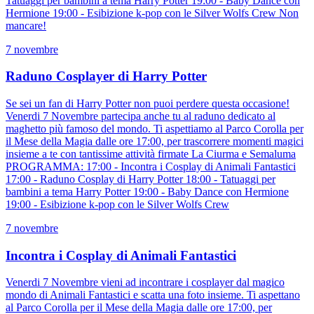
Tatuaggi per bambini a tema Harry Potter 19:00 - Baby Dance con
Hermione 19:00 - Esibizione k-pop con le Silver Wolfs Crew Non
mancare!
7 novembre
Raduno Cosplayer di Harry Potter
Se sei un fan di Harry Potter non puoi perdere questa occasione!
Venerdi 7 Novembre partecipa anche tu al raduno dedicato al
maghetto più famoso del mondo. Ti aspettiamo al Parco Corolla per
il Mese della Magia dalle ore 17:00, per trascorrere momenti magici
insieme a te con tantissime attività firmate La Ciurma e Semaluma
PROGRAMMA: 17:00 - Incontra i Cosplay di Animali Fantastici
17:00 - Raduno Cosplay di Harry Potter 18:00 - Tatuaggi per
bambini a tema Harry Potter 19:00 - Baby Dance con Hermione
19:00 - Esibizione k-pop con le Silver Wolfs Crew
7 novembre
Incontra i Cosplay di Animali Fantastici
Venerdi 7 Novembre vieni ad incontrare i cosplayer dal magico
mondo di Animali Fantastici e scatta una foto insieme. Ti aspettano
al Parco Corolla per il Mese della Magia dalle ore 17:00, per