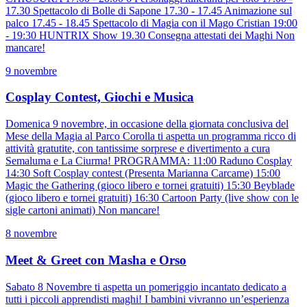
17.30 Spettacolo di Bolle di Sapone 17.30 - 17.45 Animazione sul
palco 17.45 - 18.45 Spettacolo di Magia con il Mago Cristian 19:00
- 19:30 HUNTRIX Show 19.30 Consegna attestati dei Maghi Non
mancare!
9 novembre
Cosplay Contest, Giochi e Musica
Domenica 9 novembre, in occasione della giornata conclusiva del
Mese della Magia al Parco Corolla ti aspetta un programma ricco di
attività gratutite, con tantissime sorprese e divertimento a cura
Semaluma e La Ciurma! PROGRAMMA: 11:00 Raduno Cosplay
14:30 Soft Cosplay contest (Presenta Marianna Carcame) 15:00
Magic the Gathering (gioco libero e tornei gratuiti) 15:30 Beyblade
(gioco libero e tornei gratuiti) 16:30 Cartoon Party (live show con le
sigle cartoni animati) Non mancare!
8 novembre
Meet & Greet con Masha e Orso
Sabato 8 Novembre ti aspetta un pomeriggio incantato dedicato a
tutti i piccoli apprendisti maghi! I bambini vivranno un’esperienza