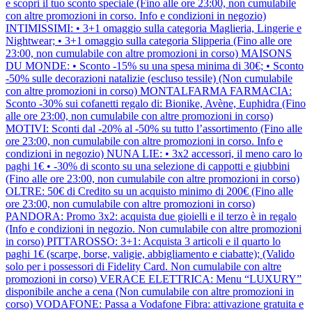
e scopri il tuo sconto speciale (Fino alle ore 23:00, non cumulabile
con altre promozioni in corso. Info e condizioni in negozio)
INTIMISSIMI: • 3+1 omaggio sulla categoria Maglieria, Lingerie e
Nightwear; • 3+1 omaggio sulla categoria Slipperia (Fino alle ore
23:00, non cumulabile con altre promozioni in corso) MAISONS
DU MONDE: • Sconto -15% su una spesa minima di 30€; • Sconto
-50% sulle decorazioni natalizie (escluso tessile) (Non cumulabile
con altre promozioni in corso) MONTALFARMA FARMACIA:
Sconto -30% sui cofanetti regalo di: Bionike, Avène, Euphidra (Fino
alle ore 23:00, non cumulabile con altre promozioni in corso)
MOTIVI: Sconti dal -20% al -50% su tutto l’assortimento (Fino alle
ore 23:00, non cumulabile con altre promozioni in corso. Info e
condizioni in negozio) NUNA LIE: • 3x2 accessori, il meno caro lo
paghi 1€ • -30% di sconto su una selezione di cappotti e giubbini
(Fino alle ore 23:00, non cumulabile con altre promozioni in corso)
OLTRE: 50€ di Credito su un acquisto minimo di 200€ (Fino alle
ore 23:00, non cumulabile con altre promozioni in corso)
PANDORA: Promo 3x2: acquista due gioielli e il terzo è in regalo
(Info e condizioni in negozio. Non cumulabile con altre promozioni
in corso) PITTAROSSO: 3+1: Acquista 3 articoli e il quarto lo
paghi 1€ (scarpe, borse, valigie, abbigliamento e ciabatte); (Valido
solo per i possessori di Fidelity Card. Non cumulabile con altre
promozioni in corso) VERACE ELETTRICA: Menu “LUXURY”
disponibile anche a cena (Non cumulabile con altre promozioni in
corso) VODAFONE: Passa a Vodafone Fibra: attivazione gratuita e