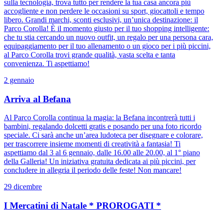
sulla tecnologia, trova tutto per rendere la tua casa ancora più
accogliente e non perdere le occasioni su sport, giocattoli e tempo
libero. Grandi marchi, sconti esclusivi, un’unica destinazione: il
Parco Corolla! È il momento giusto per il tuo shopping intelligente:
che tu stia cercando un nuovo outfit, un regalo per una persona cara,
equipaggiamento per il tuo allenamento o un gioco per i più piccini,
al Parco Corolla trovi grande qualità, vasta scelta e tanta
convenienza. Ti aspettiamo!
2 gennaio
Arriva al Befana
Al Parco Corolla continua la magia: la Befana incontrerà tutti i
bambini, regalando dolcetti gratis e posando per una foto ricordo
speciale. Ci sarà anche un’area ludoteca per disegnare e colorare,
per trascorrere insieme momenti di creatività a fantasia! Ti
aspettiamo dal 3 al 6 gennaio, dalle 16.00 alle 20.00, al 1° piano
della Galleria! Un iniziativa gratuita dedicata ai più piccini, per
concludere in allegria il periodo delle feste! Non mancare!
29 dicembre
I Mercatini di Natale * PROROGATI *