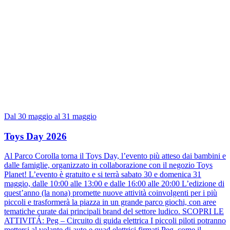
Dal 30 maggio al 31 maggio
Toys Day 2026
Al Parco Corolla torna il Toys Day, l’evento più atteso dai bambini e
dalle famiglie, organizzato in collaborazione con il negozio Toys
Planet! L’evento è gratuito e si terrà sabato 30 e domenica 31
maggio, dalle 10:00 alle 13:00 e dalle 16:00 alle 20:00 L’edizione di
quest’anno (la nona) promette nuove attività coinvolgenti per i più
piccoli e trasformerà la piazza in un grande parco giochi, con aree
tematiche curate dai principali brand del settore ludico. SCOPRI LE
ATTIVITÁ: Peg – Circuito di guida elettrica I piccoli piloti potranno
mettersi al volante di auto e quad elettrici firmati Peg, come il