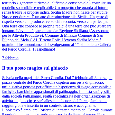
territorio • generare turismo qualificato e consapevole • costruire un
modello sostenibile e replicabile Un progetto che guarda al futuro
senza tradire le proprie radici. Sicilia Madre non nasce per stupire.
Nasce per durare. È un atto di restituzione alla Sicilia. Un gesto di
rispetto verso chi produce, verso chi racconta, verso chi partecipa.
Una terra che conosce le proprie radici è una terra che può guardare
lontano. L’evento è patrocinato da: Regione Siciliana (Assessorato
per le Attività Produttive); Comune di Milazzo Comune di San
Filippo del Mela GAL Tirreno Eolie L’evento Sicilia Madre è
gratuito. I tre appuntamenti si svolgeranno al 1° piano della Galleria
del Parco Corolla. Ti aspettiamo!
7 febbraio
Il tuo posto magico sul ghiaccio
Scivola nella magia del Parco Corolla. Dal 7 febbraio all’8 marzo, la
piazza centrale del Parco Corolla ospiterà una pista di ghiaccio,
un’iniziativa pensata per offrire un’esperienza di svago accessibile a
famiglie, bambini e appassionati di pattinaggio. La pista sarà gestita
dalla società Patti.niamo, realtà specializzata nell’organizzazione di
attività su ghiaccio, e sarà allestita nel cuore del Parco, facilmente
raggiungibile e inserita in un contesto sicuro e accogliente.
L’obiettivo è ampliare l’offerta di intrattenimento del Corolla durante
il periodo invernale, creando uno spazio dedicato al tempo libero e