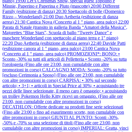
piano) 19:00 Let’s Christmas Show, special guest Topolino e
Minnie, Paperino e Paperina e Pluto (mascotte) 20:00 Different
Family (esibizione di danza) 20:30 Spettacolo di bolle (Domenico
Rizzo – Wonderland) 21:00 Duo Aetheria (esibizione di danza
aerea) 21:30 Cantica Nova (Concerto al 1 ° piano, area palco) 22:00
Parata di Natale (transito in galleria Banda “Amatori della Musica”,
Majorettes “Blue Stars”, Scuola di ballo “Tweety Dance” e
maschere Wonderland con spettacolo al piano terra e 1° piano)
22:20 Duo Aetheria (esibizione di danza aerea) 22:40 Davide Patti
(esibizione canora al 1 ° piano, area palco) 23:00 Cantica Nova
(Concerto al 1 ° piano, area palco) PROMOZIONI*: BONO: •
Sconto -30% su tutti gli articoli di Pelletteria • Sconto -20% su tutta
l'orologeria (Fino alle ore 23:00, non cumulabile con altre
promozioni in corso) CALCAGNO MODA: Sconto -20% su tutto
[escluso Cerimonia a Sposo] (Fino alle ore 23:00, non cumulabile
con altre promozioni in corso) CARPISA: • 30% sul secondo
articolo; • 3+1; • articoli in Special Price al 30%; • acquistando tre
pezzi delle linee selezionate, il meno caro è omaggio; • acquistando
un trolley Pokemon Hello Kitty ricevi un omaggio. (Fino alle ore
23:00, non cumulabile con altre promozioni in corso)
DECATHLON: Offerte dedicate su prodotti fine serie selezionati
(Fino alle 23:00 o fino ad esaurimento scorte, non cumulabile con
altre promozioni in corso) GIUNTI AL PUNTO: Sconti -30%,
-50% e -70% su una selezione di titoli (Fino alle ore 23:00, non
cumulabile con altre promozioni in corso) IMPERIAL: Gratta, vinci