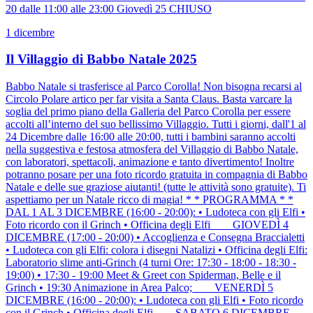
20 dalle 11:00 alle 23:00 Giovedì 25 CHIUSO
1 dicembre
Il Villaggio di Babbo Natale 2025
Babbo Natale si trasferisce al Parco Corolla! Non bisogna recarsi al
Circolo Polare artico per far visita a Santa Claus. Basta varcare la
soglia del primo piano della Galleria del Parco Corolla per essere
accolti all’interno del suo bellissimo Villaggio. Tutti i giorni, dall'1 al
24 Dicembre dalle 16:00 alle 20:00, tutti i bambini saranno accolti
nella suggestiva e festosa atmosfera del Villaggio di Babbo Natale,
con laboratori, spettacoli, animazione e tanto divertimento! Inoltre
potranno posare per una foto ricordo gratuita in compagnia di Babbo
Natale e delle sue graziose aiutanti! (tutte le attività sono gratuite). Ti
aspettiamo per un Natale ricco di magia! * * PROGRAMMA * *
DAL 1 AL 3 DICEMBRE (16:00 - 20:00): • Ludoteca con gli Elfi •
Foto ricordo con il Grinch • Officina degli Elfi ___ GIOVEDÌ 4
DICEMBRE (17:00 - 20:00) • Accoglienza e Consegna Braccialetti
• Ludoteca con gli Elfi: colora i disegni Natalizi • Officina degli Elfi:
Laboratorio slime anti-Grinch (4 turni Ore: 17:30 - 18:00 - 18:30 -
19:00) • 17:30 - 19:00 Meet & Greet con Spiderman, Belle e il
Grinch • 19:30 Animazione in Area Palco; ___ VENERDÌ 5
DICEMBRE (16:00 - 20:00): • Ludoteca con gli Elfi • Foto ricordo
con il Grinch • Officina degli Elfi ___ SABATO 6 DICEMBRE