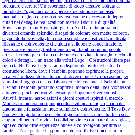
legno a tema cucina, tra pentole, accessori e tantissimo cibo tutto da
preparare e servire! Un’esperienza di gioco creativo ispirata al
mondo del “oggi cucino io”, pensata per stimolare fantasia,
manualità e gioco di ruolo attraverso cucine e accessori in legno
curati nei dettagli e realizzati con materiali sicuri e di qualità.
Ravensburger Con Ravensburger CreArt i bambini potranno
divertirsi creando splendidi disegni da colorare con matite colorate,
seguendo linee e dettagli in modo semplice e creativo! Un’attività
rilassante e coinvolgente che aiuta a sviluppare concentrazione,
precisione e fantasia, trasformando ogni bambino in un piccolo
artista. Perfetto per chi ama colorare e dare vita a immagini ricche di
colori e dettagli… un tratto alla volta! Lego – Costruzioni libere per
ogni età Nell’area Lego saranno disponibili tavoli dedicati alla
costruzione libera, dove i bambini potranno esprimere la propria
creatività utilizzando mattoncini di diverse linee. Un’occasione per
stimolare l’ingegno e la collaborazione tra coetanei. Lisciani Con
Lisciani i bambini potranno scoprire il mondo della linea Montessori
attraverso giochi educativi pensati per imparare divertendosi!
Attività, incastri, associazioni e giochi creativi ispirati al metodo
Montessori aiuteranno i più piccoli a sviluppare logica, manualità,
autonomia e fantasia in modo semplice e coinvolgente. Il Toys Day
è un evento gratuito che celebra il gioco come strumento di crescita
e apprendimento. Grazie alla collaborazione con marchi prestigiosi,
ogni edizione offre esperienze nuove e coinvolgenti per tutta la
famiglia. Non perdete l’appuntamento con il divertimento in un