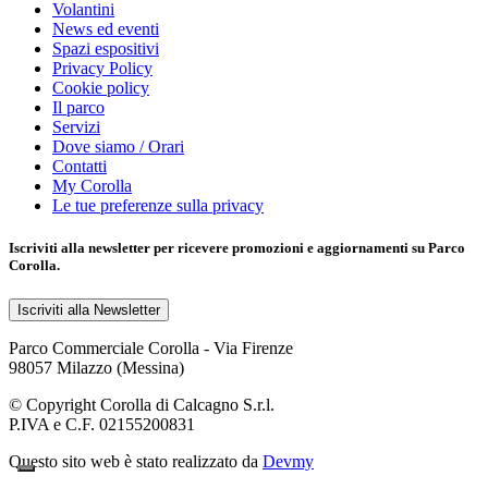
Volantini
News ed eventi
Spazi espositivi
Privacy Policy
Cookie policy
Il parco
Servizi
Dove siamo / Orari
Contatti
My Corolla
Le tue preferenze sulla privacy
Iscriviti alla
newsletter
per ricevere promozioni e aggiornamenti su Parco
Corolla.
Iscriviti alla Newsletter
Parco Commerciale Corolla - Via Firenze
98057 Milazzo (Messina)
© Copyright Corolla di Calcagno S.r.l.
P.IVA e C.F. 02155200831
Questo sito web è stato realizzato da
Devmy