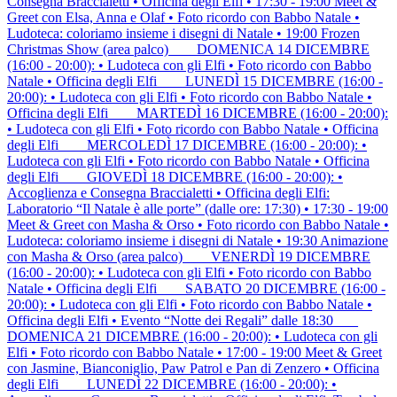
Consegna Braccialetti • Officina degli Elfi • 17:30 - 19:00 Meet &
Greet con Elsa, Anna e Olaf • Foto ricordo con Babbo Natale •
Ludoteca: coloriamo insieme i disegni di Natale • 19:00 Frozen
Christmas Show (area palco) ___ DOMENICA 14 DICEMBRE
(16:00 - 20:00): • Ludoteca con gli Elfi • Foto ricordo con Babbo
Natale • Officina degli Elfi ___ LUNEDÌ 15 DICEMBRE (16:00 -
20:00): • Ludoteca con gli Elfi • Foto ricordo con Babbo Natale •
Officina degli Elfi ___ MARTEDÌ 16 DICEMBRE (16:00 - 20:00):
• Ludoteca con gli Elfi • Foto ricordo con Babbo Natale • Officina
degli Elfi ___ MERCOLEDÌ 17 DICEMBRE (16:00 - 20:00): •
Ludoteca con gli Elfi • Foto ricordo con Babbo Natale • Officina
degli Elfi ___ GIOVEDÌ 18 DICEMBRE (16:00 - 20:00): •
Accoglienza e Consegna Braccialetti • Officina degli Elfi:
Laboratorio “Il Natale è alle porte” (dalle ore: 17:30) • 17:30 - 19:00
Meet & Greet con Masha & Orso • Foto ricordo con Babbo Natale •
Ludoteca: coloriamo insieme i disegni di Natale • 19:30 Animazione
con Masha & Orso (area palco) ___ VENERDÌ 19 DICEMBRE
(16:00 - 20:00): • Ludoteca con gli Elfi • Foto ricordo con Babbo
Natale • Officina degli Elfi ___ SABATO 20 DICEMBRE (16:00 -
20:00): • Ludoteca con gli Elfi • Foto ricordo con Babbo Natale •
Officina degli Elfi • Evento “Notte dei Regali” dalle 18:30 ___
DOMENICA 21 DICEMBRE (16:00 - 20:00): • Ludoteca con gli
Elfi • Foto ricordo con Babbo Natale • 17:00 - 19:00 Meet & Greet
con Jasmine, Bianconiglio, Paw Patrol e Pan di Zenzero • Officina
degli Elfi ___ LUNEDÌ 22 DICEMBRE (16:00 - 20:00): •