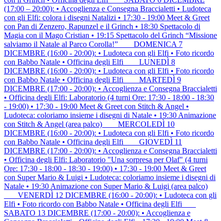
(17:00 – 20:00): • Accoglienza e Consegna Braccialetti • Ludoteca
con gli Elfi: colora i disegni Natalizi • 17:30 - 19:00 Meet & Greet
con Pan di Zenzero, Rapunzel e il Grinch • 18:30 Spettacolo di
Magia con il Mago Cristian • 19:15 Spettacolo del Grinch “Missione
salviamo il Natale al Parco Corolla!” ___ DOMENICA 7
DICEMBRE (16:00 - 20:00): • Ludoteca con gli Elfi • Foto ricordo
con Babbo Natale • Officina degli Elfi ___ LUNEDÌ 8
DICEMBRE (16:00 - 20:00): • Ludoteca con gli Elfi • Foto ricordo
con Babbo Natale • Officina degli Elfi ___ MARTEDÌ 9
DICEMBRE (17:00 - 20:00): • Accoglienza e Consegna Braccialetti
• Officina degli Elfi: Laboratorio (4 turni Ore: 17:30 - 18:00 - 18:30
- 19:00) • 17:30 - 19:00 Meet & Greet con Stitch & Angel •
Ludoteca: coloriamo insieme i disegni di Natale • 19:30 Animazione
con Stitch & Angel (area palco) ___ MERCOLEDÌ 10
DICEMBRE (16:00 - 20:00): • Ludoteca con gli Elfi • Foto ricordo
con Babbo Natale • Officina degli Elfi ___ GIOVEDÌ 11
DICEMBRE (17:00 - 20:00): • Accoglienza e Consegna Braccialetti
• Officina degli Elfi: Laboratorio "Una sorpresa per Olaf" (4 turni
Ore: 17:30 - 18:00 - 18:30 - 19:00) • 17:30 - 19:00 Meet & Greet
con Super Mario & Luigi • Ludoteca: coloriamo insieme i disegni di
Natale • 19:30 Animazione con Super Mario & Luigi (area palco)
___ VENERDÌ 12 DICEMBRE (16:00 - 20:00): • Ludoteca con gli
Elfi • Foto ricordo con Babbo Natale • Officina degli Elfi ___
SABATO 13 DICEMBRE (17:00 - 20:00): • Accoglienza e