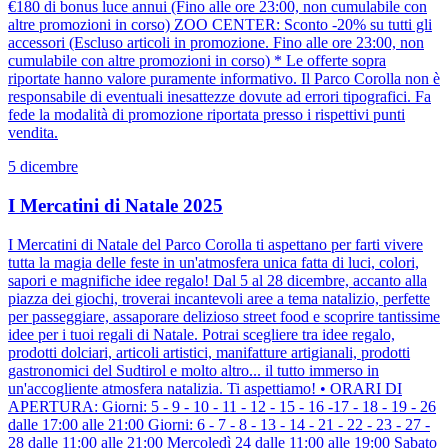
€180 di bonus luce annui (Fino alle ore 23:00, non cumulabile con
altre promozioni in corso) ZOO CENTER: Sconto -20% su tutti gli
accessori (Escluso articoli in promozione. Fino alle ore 23:00, non
cumulabile con altre promozioni in corso) * Le offerte sopra
riportate hanno valore puramente informativo. Il Parco Corolla non è
responsabile di eventuali inesattezze dovute ad errori tipografici. Fa
fede la modalità di promozione riportata presso i rispettivi punti
vendita.
5 dicembre
I Mercatini di Natale 2025
I Mercatini di Natale del Parco Corolla ti aspettano per farti vivere
tutta la magia delle feste in un'atmosfera unica fatta di luci, colori,
sapori e magnifiche idee regalo! Dal 5 al 28 dicembre, accanto alla
piazza dei giochi, troverai incantevoli aree a tema natalizio, perfette
per passeggiare, assaporare delizioso street food e scoprire tantissime
idee per i tuoi regali di Natale. Potrai scegliere tra idee regalo,
prodotti dolciari, articoli artistici, manifatture artigianali, prodotti
gastronomici del Sudtirol e molto altro... il tutto immerso in
un'accogliente atmosfera natalizia. Ti aspettiamo! • ORARI DI
APERTURA: Giorni: 5 - 9 - 10 - 11 - 12 - 15 - 16 -17 - 18 - 19 - 26
dalle 17:00 alle 21:00 Giorni: 6 - 7 - 8 - 13 - 14 - 21 - 22 - 23 - 27 -
28 dalle 11:00 alle 21:00 Mercoledì 24 dalle 11:00 alle 19:00 Sabato