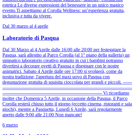
estetica Le diverse espressioni del benessere in un unico magico
evento.Ti aspettiamo al Corolla Wellness: un’esperienza gratuita,
inclusiva e tutta da vivere.
Dal 30 marzo al 4 aprile
Laboratorio di Pasqua
Dal 30 Marzo al 4 Aprile dalle 16:00 alle 20:00 per festeggiare la
Pasqua, sarà allestito al Parco Corolla (al 1° piano della galleria) un
simpatico laboratorio creativo gratuito in cui i bambini potranno
divertirsi a decorare ovetti di Pasqua e disegnare con le nostre
animatrici. Sabato 4 Aprile dalle ore 17:00 si svolgerà, come da
nostra tradizione, l'apertura del maxi uovo di Pasqua con
degustazione gratuita di squisita cioccolata per grandi e piccoli. ------
--------------------------------------------------------------------------------------
------------------------------------------------------------------ Vi ricordiamo
inoltre che Domenica 5 Aprile, in occasione della Pasqua, il Parco
Corolla resterà chiuso tutto il giorno (eccetto cinema, ristoranti e sala
giochi), mentre a Pasquetta, Lunedì 6 Aprile, sarà regolarmente
aperto dalle 9:00 alle 21:00 Non mancate!
6 marzo