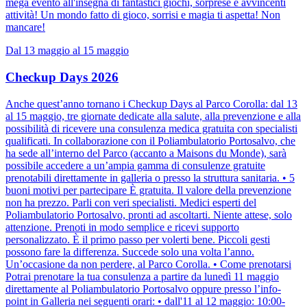
mega evento all'insegna di fantastici giochi, sorprese e avvincenti
attività! Un mondo fatto di gioco, sorrisi e magia ti aspetta! Non
mancare!
Dal 13 maggio al 15 maggio
Checkup Days 2026
Anche quest’anno tornano i Checkup Days al Parco Corolla: dal 13
al 15 maggio, tre giornate dedicate alla salute, alla prevenzione e alla
possibilità di ricevere una consulenza medica gratuita con specialisti
qualificati. In collaborazione con il Poliambulatorio Portosalvo, che
ha sede all’interno del Parco (accanto a Maisons du Monde), sarà
possibile accedere a un’ampia gamma di consulenze gratuite
prenotabili direttamente in galleria o presso la struttura sanitaria. • 5
buoni motivi per partecipare È gratuita. Il valore della prevenzione
non ha prezzo. Parli con veri specialisti. Medici esperti del
Poliambulatorio Portosalvo, pronti ad ascoltarti. Niente attese, solo
attenzione. Prenoti in modo semplice e ricevi supporto
personalizzato. È il primo passo per volerti bene. Piccoli gesti
possono fare la differenza. Succede solo una volta l’anno.
Un’occasione da non perdere, al Parco Corolla. • Come prenotarsi
Potrai prenotare la tua consulenza a partire da lunedì 11 maggio
direttamente al Poliambulatorio Portosalvo oppure presso l’info-
point in Galleria nei seguenti orari: • dall'11 al 12 maggio: 10:00-