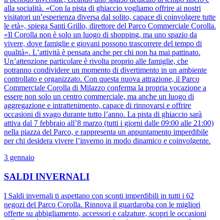
alla socialità. «Con la pista di ghiaccio vogliamo offrire ai nostri
visitatori un’esperienza diversa dal solito, capace di coinvolgere tutte
le età», spiega Santi Grillo, direttore del Parco Commerciale Corolla.
«Il Corolla non è solo un luogo di shopping, ma uno spazio da
vivere, dove famiglie e giovani possono trascorrere del tempo di
qualità». L’attività è pensata anche per chi non ha mai pattinato.
Un’attenzione particolare è rivolta proprio alle famiglie, che
potranno condividere un momento di divertimento in un ambiente
controllato e organizzato. Con questa nuova attrazione, il Parco
Commerciale Corolla di Milazzo conferma la propria vocazione a
essere non solo un centro commerciale, ma anche un luogo di
aggregazione e intrattenimento, capace di rinnovarsi e offrire
occasioni di svago durante tutto l’anno. La pista di ghiaccio sarà
attiva dal 7 febbraio all’8 marzo (tutti i giorni dalle 09:00 alle 21:00)
nella piazza del Parco, e rappresenta un appuntamento imperdibile
per chi desidera vivere l’inverno in modo dinamico e coinvolgente.
3 gennaio
SALDI INVERNALI
I Saldi invernali ti aspettano con sconti imperdibili in tutti i 62
negozi del Parco Corolla. Rinnova il guardaroba con le migliori
offerte su abbigliamento, accessori e calzature, scopri le occasioni