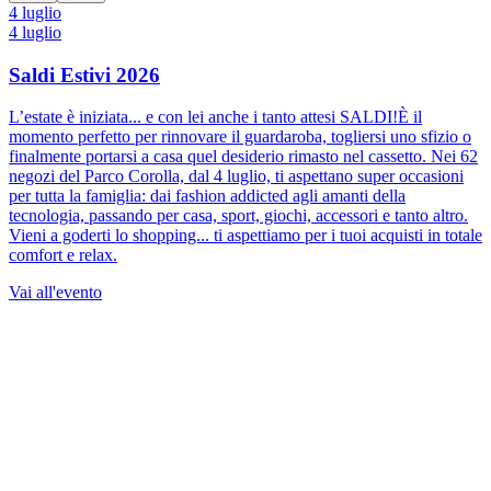
4 luglio
4 luglio
Saldi Estivi 2026
L’estate è iniziata... e con lei anche i tanto attesi SALDI!È il
momento perfetto per rinnovare il guardaroba, togliersi uno sfizio o
finalmente portarsi a casa quel desiderio rimasto nel cassetto. Nei 62
negozi del Parco Corolla, dal 4 luglio, ti aspettano super occasioni
per tutta la famiglia: dai fashion addicted agli amanti della
tecnologia, passando per casa, sport, giochi, accessori e tanto altro.
Vieni a goderti lo shopping... ti aspettiamo per i tuoi acquisti in totale
comfort e relax.
Vai all'evento