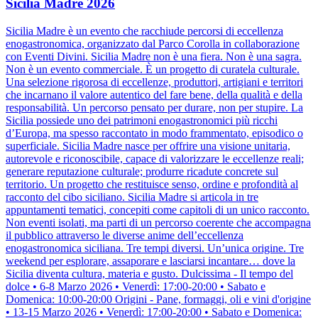
Sicilia Madre 2026
Sicilia Madre è un evento che racchiude percorsi di eccellenza
enogastronomica, organizzato dal Parco Corolla in collaborazione
con Eventi Divini. Sicilia Madre non è una fiera. Non è una sagra.
Non è un evento commerciale. È un progetto di curatela culturale.
Una selezione rigorosa di eccellenze, produttori, artigiani e territori
che incarnano il valore autentico del fare bene, della qualità e della
responsabilità. Un percorso pensato per durare, non per stupire. La
Sicilia possiede uno dei patrimoni enogastronomici più ricchi
d’Europa, ma spesso raccontato in modo frammentato, episodico o
superficiale. Sicilia Madre nasce per offrire una visione unitaria,
autorevole e riconoscibile, capace di valorizzare le eccellenze reali;
generare reputazione culturale; produrre ricadute concrete sul
territorio. Un progetto che restituisce senso, ordine e profondità al
racconto del cibo siciliano. Sicilia Madre si articola in tre
appuntamenti tematici, concepiti come capitoli di un unico racconto.
Non eventi isolati, ma parti di un percorso coerente che accompagna
il pubblico attraverso le diverse anime dell’eccellenza
enogastronomica siciliana. Tre tempi diversi. Un’unica origine. Tre
weekend per esplorare, assaporare e lasciarsi incantare… dove la
Sicilia diventa cultura, materia e gusto. Dulcissima - Il tempo del
dolce • 6-8 Marzo 2026 • Venerdì: 17:00-20:00 • Sabato e
Domenica: 10:00-20:00 Origini - Pane, formaggi, oli e vini d'origine
• 13-15 Marzo 2026 • Venerdì: 17:00-20:00 • Sabato e Domenica: