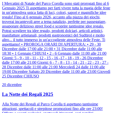
I Mercatini di Natale del Parco Corolla sono stati prorogati fino al 6
Gennaio 2025 Ti aspettiamo per farti vivere tutta la magia delle feste
in un'atmosfera unica fatta di luci, colori, sapori e magnifiche idee
regalo! Fino al 6 gennaio 2026, accanto alla piazza dei giochi,
troverai incantevoli aree a tema natalizio, perfette per passeggiare,
assaporare delizioso street food e scoprire tantissime idee regalo.
Potrai scegliere tra idee regalo, prodotti dolciari, articoli artistici,
manifatture artigianali, prodotti gastronomici del Sudtirol e molto
altro... il tutto immerso in un'accogliente atmosfera delle Feste. Ti
aspettiamo! • PROROGA ORARI DI APERTURA: • 29 - 30
Dicembre dalle 17:00 alle 21:00 • 31 Dicembre dalle 11:00 alle
18:30 • 1 Gennaio CHIUSI • 2 - 6 Gennaio dalle 11:00 alle 21:00
Giorni: 5 - 9 - 10 - 11 - 12 - 15 - 16 -17 - 18 - 19 - 26 Dicembre
dalle 17:00 alle 21:00 Giorni: 6 - 7 - 8 - 13 - 14 - 21 - 22 - 23 - 27 -
28 Dicembre dalle 11:00 alle 21:00 Mercoledì 24 dalle 11:00 alle
19:00 Dicembre Sabato 20 Dicembre dalle 11:00 alle 23:00 Giovedì
25 Dicembre CHIUSO
20 dicembre
La Notte dei Regali 2025
Alla Notte dei Regali al Parco Corolla ti aspettano tantissime
attrazioni, spettacoli e strepitose promozioni fino alle ore 23:00!