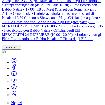
Accoglienza e Consegna Braccialetti • Officina degli Elfi: Tombola
a gruppi contingentati (dalle 17:15 alle 18:30) • Foto ricordo con
Babbo Natale • 17:00 - 18:30 Meet & Greet con Sonic, Pikachu,
Ariel e Cenerentola • Ludoteca: coloriamo insieme i disegni di
Natale • 18:30 Christmas Show con il Mago Cristian (area palco) •
19:30 Animazione con Babbo Natale e gli Elfi (area palco) ___
MARTEDÌ 23 DICEMBRE (16:00 - 20:00): • Ludoteca con gli Elfi
• Foto ricordo con Babbo Natale • Officina degli Elfi ___
MERCOLEDÌ 24 DICEMBRE (16:00 - 20:00): • Ludoteca con gli
Elfi • Foto ricordo con Babbo Natale • Officina degli Elfi ___
Carica altro
Negozi