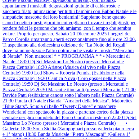
Offerte e sconti esclusivi, spettacoli itineranti, cori natalizi,
appuntamenti musicali, degustazioni gratuite di caldarroste e
zucchero filato, animazione per tutti i bambini con Babbo Natale e le
simpatiche mascotte dei loro beniamini! Sappiamo bene quanto
siano frenetici questi giorni in cui vogliamo trovare i regali giusti per
rendere felici le persone che più amiamo, con il tempo che sembra
volare. Proprio per questo, Sabato 20 Dicembre 2025 i negozi del
Parco Corolla rimarranno aperti eccezionalmente fino alle ore 23:00.
Ti aspettiamo alla dodicesima edizione de "La Notte dei Regali"
dove tra un negozio e l'altro potrai anche visitare i nostri "Mercatini
di Natale". Non mancare! * * PROGRAMMA * * • Mercatini di
Natale: 18:00 Dj Set Massimo Lo Nostro (presso i Mercatini e
Piazza Centrale) 18:30 Aristos (Musica dal vivo nella Piazza
Centrale) 19:00 Led Show – Roberta Pennisi (Esibizione nella
Piazza Centrale) 19:20 Cantica Nova (Coro gospel nella Piazza
Centrale) 19:50 Dj Set Massimo Lo Nostro (presso i Mercatini e
Piazza Centrale) 20:30 Mascotte itineranti (presso i Mercatini) 21:00
Davide Patti (esibizione canora sotto l’albero nella Piazza Centrale)
21:30 Parata di Natale (Banda “Amatori della Musica”, Majorettes
“Blue Stars”, Scuola di ballo “Tweety Dance” e maschere
Wonderland con spettacolo in piazza e partenza corteo dalla piazza
centrale per giro completo del Parco Corolla in esterno) 22:00 Dj Set
Massimo Lo Nostro (presso i Mercatini e Piazza Centrale) ___ •
Galleria: 18:00 Sona Sicilia (Zampognari presso galleria piano terra
e 1° piano) 18:30 Banda Musicale “Pietro Mascagni” (Galleria 1°