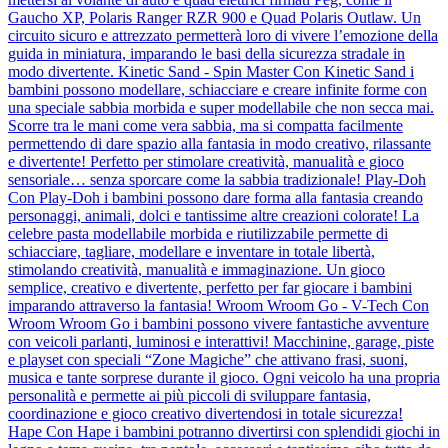
Gaucho XP, Polaris Ranger RZR 900 e Quad Polaris Outlaw. Un
circuito sicuro e attrezzato permetterà loro di vivere l’emozione della
guida in miniatura, imparando le basi della sicurezza stradale in
modo divertente. Kinetic Sand - Spin Master Con Kinetic Sand i
bambini possono modellare, schiacciare e creare infinite forme con
una speciale sabbia morbida e super modellabile che non secca mai.
Scorre tra le mani come vera sabbia, ma si compatta facilmente
permettendo di dare spazio alla fantasia in modo creativo, rilassante
e divertente! Perfetto per stimolare creatività, manualità e gioco
sensoriale… senza sporcare come la sabbia tradizionale! Play-Doh
Con Play-Doh i bambini possono dare forma alla fantasia creando
personaggi, animali, dolci e tantissime altre creazioni colorate! La
celebre pasta modellabile morbida e riutilizzabile permette di
schiacciare, tagliare, modellare e inventare in totale libertà,
stimolando creatività, manualità e immaginazione. Un gioco
semplice, creativo e divertente, perfetto per far giocare i bambini
imparando attraverso la fantasia! Wroom Wroom Go - V-Tech Con
Wroom Wroom Go i bambini possono vivere fantastiche avventure
con veicoli parlanti, luminosi e interattivi! Macchinine, garage, piste
e playset con speciali “Zone Magiche” che attivano frasi, suoni,
musica e tante sorprese durante il gioco. Ogni veicolo ha una propria
personalità e permette ai più piccoli di sviluppare fantasia,
coordinazione e gioco creativo divertendosi in totale sicurezza!
Hape Con Hape i bambini potranno divertirsi con splendidi giochi in