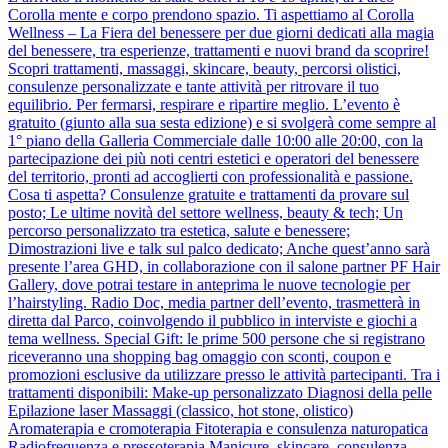
Corolla mente e corpo prendono spazio. Ti aspettiamo al Corolla
Wellness – La Fiera del benessere per due giorni dedicati alla magia
del benessere, tra esperienze, trattamenti e nuovi brand da scoprire!
Scopri trattamenti, massaggi, skincare, beauty, percorsi olistici,
consulenze personalizzate e tante attività per ritrovare il tuo
equilibrio. Per fermarsi, respirare e ripartire meglio. L’evento è
gratuito (giunto alla sua sesta edizione) e si svolgerà come sempre al
1° piano della Galleria Commerciale dalle 10:00 alle 20:00, con la
partecipazione dei più noti centri estetici e operatori del benessere
del territorio, pronti ad accoglierti con professionalità e passione.
Cosa ti aspetta? Consulenze gratuite e trattamenti da provare sul
posto; Le ultime novità del settore wellness, beauty & tech; Un
percorso personalizzato tra estetica, salute e benessere;
Dimostrazioni live e talk sul palco dedicato; Anche quest’anno sarà
presente l’area GHD, in collaborazione con il salone partner PF Hair
Gallery, dove potrai testare in anteprima le nuove tecnologie per
l’hairstyling. Radio Doc, media partner dell’evento, trasmetterà in
diretta dal Parco, coinvolgendo il pubblico in interviste e giochi a
tema wellness. Special Gift: le prime 500 persone che si registrano
riceveranno una shopping bag omaggio con sconti, coupon e
promozioni esclusive da utilizzare presso le attività partecipanti. Tra i
trattamenti disponibili: Make-up personalizzato Diagnosi della pelle
Epilazione laser Massaggi (classico, hot stone, olistico)
Aromaterapia e cromoterapia Fitoterapia e consulenza naturopatica
Radiofrequenza e pressoterapia Manicure, skincare, consulenza