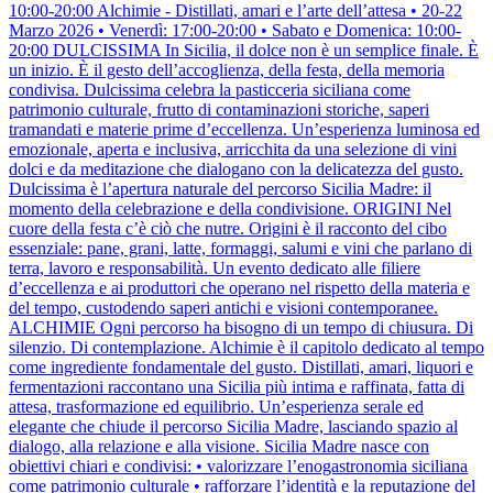
10:00-20:00 Alchimie - Distillati, amari e l’arte dell’attesa • 20-22
Marzo 2026 • Venerdì: 17:00-20:00 • Sabato e Domenica: 10:00-
20:00 DULCISSIMA In Sicilia, il dolce non è un semplice finale. È
un inizio. È il gesto dell’accoglienza, della festa, della memoria
condivisa. Dulcissima celebra la pasticceria siciliana come
patrimonio culturale, frutto di contaminazioni storiche, saperi
tramandati e materie prime d’eccellenza. Un’esperienza luminosa ed
emozionale, aperta e inclusiva, arricchita da una selezione di vini
dolci e da meditazione che dialogano con la delicatezza del gusto.
Dulcissima è l’apertura naturale del percorso Sicilia Madre: il
momento della celebrazione e della condivisione. ORIGINI Nel
cuore della festa c’è ciò che nutre. Origini è il racconto del cibo
essenziale: pane, grani, latte, formaggi, salumi e vini che parlano di
terra, lavoro e responsabilità. Un evento dedicato alle filiere
d’eccellenza e ai produttori che operano nel rispetto della materia e
del tempo, custodendo saperi antichi e visioni contemporanee.
ALCHIMIE Ogni percorso ha bisogno di un tempo di chiusura. Di
silenzio. Di contemplazione. Alchimie è il capitolo dedicato al tempo
come ingrediente fondamentale del gusto. Distillati, amari, liquori e
fermentazioni raccontano una Sicilia più intima e raffinata, fatta di
attesa, trasformazione ed equilibrio. Un’esperienza serale ed
elegante che chiude il percorso Sicilia Madre, lasciando spazio al
dialogo, alla relazione e alla visione. Sicilia Madre nasce con
obiettivi chiari e condivisi: • valorizzare l’enogastronomia siciliana
come patrimonio culturale • rafforzare l’identità e la reputazione del