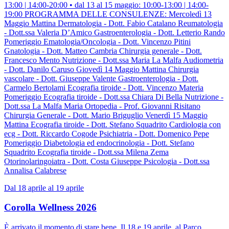
13:00 | 14:00-20:00 • dal 13 al 15 maggio: 10:00-13:00 | 14:00-
19:00 PROGRAMMA DELLE CONSULENZE: Mercoledì 13
Maggio Mattina Dermatologia - Dott. Fabio Catalano Reumatologia
- Dott.ssa Valeria D’Amico Gastroenterologia - Dott. Letterio Rando
Pomeriggio Ematologia/Oncologia - Dott. Vincenzo Pitini
Gnatologia - Dott. Matteo Cambria Chirurgia generale - Dott.
Francesco Mento Nutrizione - Dott.ssa Maria La Malfa Audiometria
- Dott. Danilo Caruso Giovedì 14 Maggio Mattina Chirurgia
vascolare - Dott. Giuseppe Valente Gastroenterologia - Dott.
Carmelo Bertolami Ecografia tiroide - Dott. Vincenzo Materia
Pomeriggio Ecografia tiroide - Dott.ssa Chiara Di Bella Nutrizione -
Dott.ssa La Malfa Maria Ortopedia - Prof. Giovanni Risitano
Chirurgia Generale - Dott. Mario Briguglio Venerdì 15 Maggio
Mattina Ecografia tiroide - Dott. Stefano Squadrito Cardiologia con
ecg - Dott. Riccardo Cogode Psichiatria - Dott. Domenico Pepe
Pomeriggio Diabetologia ed endocrinologia - Dott. Stefano
Squadrito Ecografia tiroide - Dott.ssa Milena Zema
Otorinolaringoiatra - Dott. Costa Giuseppe Psicologia - Dott.ssa
Annalisa Calabrese
Dal 18 aprile al 19 aprile
Corolla Wellness 2026
È arrivato il momento di stare bene. Il 18 e 19 aprile, al Parco