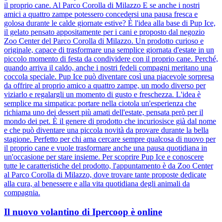
il proprio cane. Al Parco Corolla di Milazzo E se anche i nostri
amici a quattro zampe potessero concedersi una pausa fresca e
golosa durante le calde giornate estive? È l'idea alla base di Pup Ice,
il gelato pensato appositamente per i cani e proposto dal negozio
Zoo Center del Parco Corolla di Milazzo. Un prodotto curioso e
originale, capace di trasformare una semplice giornata d'estate in un
piccolo momento di festa da condividere con il proprio cane. Perché,
quando arriva il caldo, anche i nostri fedeli compagni meritano una
coccola speciale. Pup Ice può diventare così una piacevole sorpresa
da offrire al proprio amico a quattro zampe, un modo diverso per
viziarlo e regalargli un momento di gusto e freschezza. L'idea è
semplice ma simpatica: portare nella ciotola un'esperienza che
richiama uno dei dessert più amati dell'estate, pensata però per il
mondo dei pet. È il genere di prodotto che incuriosisce già dal nome
e che può diventare una piccola novità da provare durante la bella
stagione. Perfetto per chi ama cercare sempre qualcosa di nuovo per
il proprio cane e vuole trasformare anche una pausa quotidiana in
un'occasione per stare insieme. Per scoprire Pup Ice e conoscere
tutte le caratteristiche del prodotto, l'appuntamento è da Zoo Center
al Parco Corolla di Milazzo, dove trovare tante proposte dedicate
alla cura, al benessere e alla vita quotidiana degli animali da
compagnia.
Il nuovo volantino di Ipercoop è online