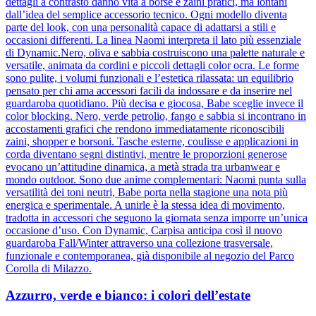
dettagli a contrasto danno vita a borse e zaini pratici, ma lontani
dall’idea del semplice accessorio tecnico. Ogni modello diventa
parte del look, con una personalità capace di adattarsi a stili e
occasioni differenti. La linea Naomi interpreta il lato più essenziale
di Dynamic.Nero, oliva e sabbia costruiscono una palette naturale e
versatile, animata da cordini e piccoli dettagli color ocra. Le forme
sono pulite, i volumi funzionali e l’estetica rilassata: un equilibrio
pensato per chi ama accessori facili da indossare e da inserire nel
guardaroba quotidiano. Più decisa e giocosa, Babe sceglie invece il
color blocking. Nero, verde petrolio, fango e sabbia si incontrano in
accostamenti grafici che rendono immediatamente riconoscibili
zaini, shopper e borsoni. Tasche esterne, coulisse e applicazioni in
corda diventano segni distintivi, mentre le proporzioni generose
evocano un’attitudine dinamica, a metà strada tra urbanwear e
mondo outdoor. Sono due anime complementari: Naomi punta sulla
versatilità dei toni neutri, Babe porta nella stagione una nota più
energica e sperimentale. A unirle è la stessa idea di movimento,
tradotta in accessori che seguono la giornata senza imporre un’unica
occasione d’uso. Con Dynamic, Carpisa anticipa così il nuovo
guardaroba Fall/Winter attraverso una collezione trasversale,
funzionale e contemporanea, già disponibile al negozio del Parco
Corolla di Milazzo.
Azzurro, verde e bianco: i colori dell’estate