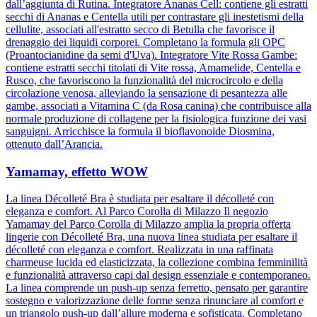
dall’aggiunta di Rutina. Integratore Ananas Cell: contiene gli estratti
secchi di Ananas e Centella utili per contrastare gli inestetismi della
cellulite, associati all'estratto secco di Betulla che favorisce il
drenaggio dei liquidi corporei. Completano la formula gli OPC
(Proantocianidine da semi d'Uva). Integratore Vite Rossa Gambe:
contiene estratti secchi titolati di Vite rossa, Amamelide, Centella e
Rusco, che favoriscono la funzionalità del microcircolo e della
circolazione venosa, alleviando la sensazione di pesantezza alle
gambe, associati a Vitamina C (da Rosa canina) che contribuisce alla
normale produzione di collagene per la fisiologica funzione dei vasi
sanguigni. Arricchisce la formula il bioflavonoide Diosmina,
ottenuto dall’Arancia.
Yamamay, effetto WOW
La linea Décolleté Bra è studiata per esaltare il décolleté con
eleganza e comfort. Al Parco Corolla di Milazzo Il negozio
Yamamay del Parco Corolla di Milazzo amplia la propria offerta
lingerie con Décolleté Bra, una nuova linea studiata per esaltare il
décolleté con eleganza e comfort. Realizzata in una raffinata
charmeuse lucida ed elasticizzata, la collezione combina femminilità
e funzionalità attraverso capi dal design essenziale e contemporaneo.
La linea comprende un push-up senza ferretto, pensato per garantire
sostegno e valorizzazione delle forme senza rinunciare al comfort e
un triangolo push-up dall’allure moderna e sofisticata. Completano