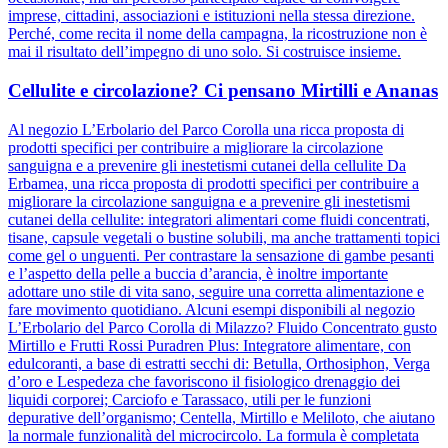
imprese, cittadini, associazioni e istituzioni nella stessa direzione.
Perché, come recita il nome della campagna, la ricostruzione non è
mai il risultato dell’impegno di uno solo. Si costruisce insieme.
Cellulite e circolazione? Ci pensano Mirtilli e Ananas
Al negozio L’Erbolario del Parco Corolla una ricca proposta di
prodotti specifici per contribuire a migliorare la circolazione
sanguigna e a prevenire gli inestetismi cutanei della cellulite Da
Erbamea, una ricca proposta di prodotti specifici per contribuire a
migliorare la circolazione sanguigna e a prevenire gli inestetismi
cutanei della cellulite: integratori alimentari come fluidi concentrati,
tisane, capsule vegetali o bustine solubili, ma anche trattamenti topici
come gel o unguenti. Per contrastare la sensazione di gambe pesanti
e l’aspetto della pelle a buccia d’arancia, è inoltre importante
adottare uno stile di vita sano, seguire una corretta alimentazione e
fare movimento quotidiano. Alcuni esempi disponibili al negozio
L’Erbolario del Parco Corolla di Milazzo? Fluido Concentrato gusto
Mirtillo e Frutti Rossi Puradren Plus: Integratore alimentare, con
edulcoranti, a base di estratti secchi di: Betulla, Orthosiphon, Verga
d’oro e Lespedeza che favoriscono il fisiologico drenaggio dei
liquidi corporei; Carciofo e Tarassaco, utili per le funzioni
depurative dell’organismo; Centella, Mirtillo e Meliloto, che aiutano
la normale funzionalità del microcircolo. La formula è completata