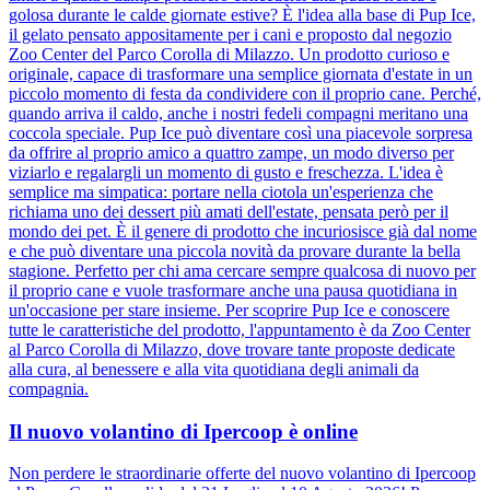
golosa durante le calde giornate estive? È l'idea alla base di Pup Ice,
il gelato pensato appositamente per i cani e proposto dal negozio
Zoo Center del Parco Corolla di Milazzo. Un prodotto curioso e
originale, capace di trasformare una semplice giornata d'estate in un
piccolo momento di festa da condividere con il proprio cane. Perché,
quando arriva il caldo, anche i nostri fedeli compagni meritano una
coccola speciale. Pup Ice può diventare così una piacevole sorpresa
da offrire al proprio amico a quattro zampe, un modo diverso per
viziarlo e regalargli un momento di gusto e freschezza. L'idea è
semplice ma simpatica: portare nella ciotola un'esperienza che
richiama uno dei dessert più amati dell'estate, pensata però per il
mondo dei pet. È il genere di prodotto che incuriosisce già dal nome
e che può diventare una piccola novità da provare durante la bella
stagione. Perfetto per chi ama cercare sempre qualcosa di nuovo per
il proprio cane e vuole trasformare anche una pausa quotidiana in
un'occasione per stare insieme. Per scoprire Pup Ice e conoscere
tutte le caratteristiche del prodotto, l'appuntamento è da Zoo Center
al Parco Corolla di Milazzo, dove trovare tante proposte dedicate
alla cura, al benessere e alla vita quotidiana degli animali da
compagnia.
Il nuovo volantino di Ipercoop è online
Non perdere le straordinarie offerte del nuovo volantino di Ipercoop