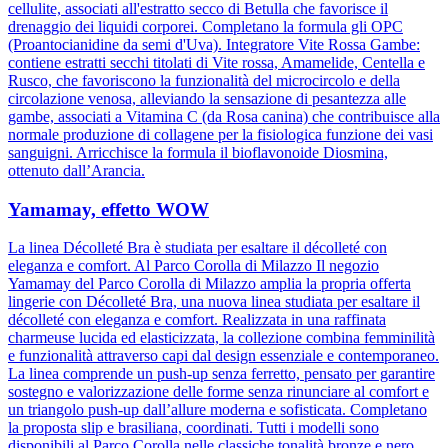
cellulite, associati all'estratto secco di Betulla che favorisce il
drenaggio dei liquidi corporei. Completano la formula gli OPC
(Proantocianidine da semi d'Uva). Integratore Vite Rossa Gambe:
contiene estratti secchi titolati di Vite rossa, Amamelide, Centella e
Rusco, che favoriscono la funzionalità del microcircolo e della
circolazione venosa, alleviando la sensazione di pesantezza alle
gambe, associati a Vitamina C (da Rosa canina) che contribuisce alla
normale produzione di collagene per la fisiologica funzione dei vasi
sanguigni. Arricchisce la formula il bioflavonoide Diosmina,
ottenuto dall’Arancia.
Yamamay, effetto WOW
La linea Décolleté Bra è studiata per esaltare il décolleté con
eleganza e comfort. Al Parco Corolla di Milazzo Il negozio
Yamamay del Parco Corolla di Milazzo amplia la propria offerta
lingerie con Décolleté Bra, una nuova linea studiata per esaltare il
décolleté con eleganza e comfort. Realizzata in una raffinata
charmeuse lucida ed elasticizzata, la collezione combina femminilità
e funzionalità attraverso capi dal design essenziale e contemporaneo.
La linea comprende un push-up senza ferretto, pensato per garantire
sostegno e valorizzazione delle forme senza rinunciare al comfort e
un triangolo push-up dall’allure moderna e sofisticata. Completano
la proposta slip e brasiliana, coordinati. Tutti i modelli sono
disponibili al Parco Corolla nelle classiche tonalità bronze e nero.