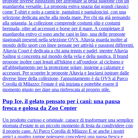
propone diverse ispirazioni per affrontare la bella stagione con un
guardaroba versatile. La proposta estiva spazia dai grandi classici
come T-shirt e polo a camicie, pantaloni e pantaloncini, con una
selezione dedicata anche alla moda mare. Per chi sta già pensando
alla spiaggia, la collezione comprende costumi slip e costumi
bermuda, oltre ad accessori e borse per il mare. A completare il
guardaroba estivo ci sono anche capi in lino, una delle proposte
stagionali presenti nella selezione OVS. Altavia guarda inoltre al
mondo dello sport con linee pensate per attività e passioni differenti.
Altavia Court è dedicata a chi ama tennis e padel, mentre Altavia
Sailing si concentra sul mondo della vela e della nautica. Il brand
propone inoltre capi legati all'hiking e all'outdoor, al ciclismo e
all'abbigliamento per la protezione solare, insieme a calzature e
accessori. Per scoprire le proposte Altavia e lasciarsi ispirare dalle
diverse linee della collezione, l'appuntamento è da OVS al Parco
Corolla di Milazzo: l'estate è già iniziata e potrebbe essere il
momento giusto per dare una rinfrescata al proprio stile.
Pup Ice, il gelato pensato per i cani: una pausa
fresca e golosa da Zoo Center
Un prodotto curioso e originale, capace di trasformare una semplice
giornata d'estate in un piccolo momento di festa da condividere con
il proprio cane. Al Parco Corolla di Milazzo E se anche i nostri
amici a quattro zampe potessero concedersi una pausa fresca e