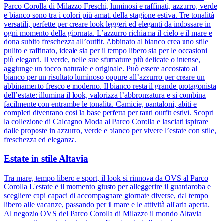
Parco Corolla di Milazzo Freschi, luminosi e raffinati, azzurro, verde
e bianco sono tra i colori più amati della stagione estiva. Tre tonalità
versatili, perfette per creare look leggeri ed eleganti da indossare in
ogni momento della giornata. L’azzurro richiama il cielo e il mare e
dona subito freschezza all’outfit. Abbinato al bianco crea uno stile
pulito e raffinato, ideale sia per il tempo libero sia per le occasioni
più eleganti. Il verde, nelle sue sfumature più delicate o intense,
aggiunge un tocco naturale e originale. Può essere accostato al
bianco per un risultato luminoso oppure all’azzurro per creare un
abbinamento fresco e moderno. Il bianco resta il grande protagonista
dell’estate: illumina il look, valorizza l’abbronzatura e si combina
facilmente con entrambe le tonalità. Camicie, pantaloni, abiti e
completi diventano così la base perfetta per tanti outfit estivi. Scopri
la collezione di Calcagno Moda al Parco Corolla e lasciati ispirare
dalle proposte in azzurro, verde e bianco per vivere l’estate con stile,
freschezza ed eleganza.
Estate in stile Altavia
Tra mare, tempo libero e sport, il look si rinnova da OVS al Parco
Corolla L'estate è il momento giusto per alleggerire il guardaroba e
scegliere capi capaci di accompagnare giornate diverse, dal tempo
libero alle vacanze, passando per il mare e le attività all'aria aperta.
Al negozio OVS del Parco Corolla di Milazzo il mondo Altavia