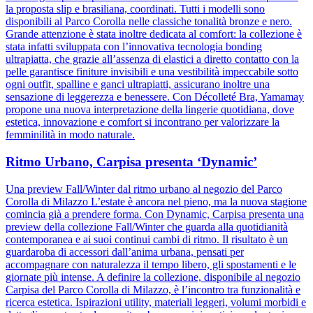
la proposta slip e brasiliana, coordinati. Tutti i modelli sono
disponibili al Parco Corolla nelle classiche tonalità bronze e nero.
Grande attenzione è stata inoltre dedicata al comfort: la collezione è
stata infatti sviluppata con l’innovativa tecnologia bonding
ultrapiatta, che grazie all’assenza di elastici a diretto contatto con la
pelle garantisce finiture invisibili e una vestibilità impeccabile sotto
ogni outfit, spalline e ganci ultrapiatti, assicurano inoltre una
sensazione di leggerezza e benessere. Con Décolleté Bra, Yamamay
propone una nuova interpretazione della lingerie quotidiana, dove
estetica, innovazione e comfort si incontrano per valorizzare la
femminilità in modo naturale.
Ritmo Urbano, Carpisa presenta ‘Dynamic’
Una preview Fall/Winter dal ritmo urbano al negozio del Parco
Corolla di Milazzo L’estate è ancora nel pieno, ma la nuova stagione
comincia già a prendere forma. Con Dynamic, Carpisa presenta una
preview della collezione Fall/Winter che guarda alla quotidianità
contemporanea e ai suoi continui cambi di ritmo. Il risultato è un
guardaroba di accessori dall’anima urbana, pensati per
accompagnare con naturalezza il tempo libero, gli spostamenti e le
giornate più intense. A definire la collezione, disponibile al negozio
Carpisa del Parco Corolla di Milazzo, è l’incontro tra funzionalità e
ricerca estetica. Ispirazioni utility, materiali leggeri, volumi morbidi e