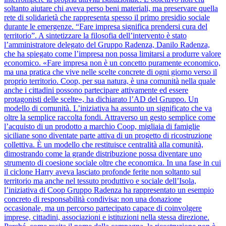
soltanto aiutare chi aveva perso beni materiali, ma preservare quella
rete di solidarietà che rappresenta spesso il primo presidio sociale
durante le emergenze. “Fare impresa significa prendersi cura del
territorio”. A sintetizzare la filosofia dell’intervento è stato
l’amministratore delegato del Gruppo Radenza, Danilo Radenza,
che ha spiegato come l’impresa non possa limitarsi a produrre valore
economico. «Fare impresa non è un concetto puramente economico,
ma una pratica che vive nelle scelte concrete di ogni giorno verso il
proprio territorio. Coop, per sua natura, è una comunità nella quale
anche i cittadini possono partecipare attivamente ed essere
protagonisti delle scelte», ha dichiarato l’AD del Gruppo. Un
modello di comunità. L’iniziativa ha assunto un significato che va
oltre la semplice raccolta fondi. Attraverso un gesto semplice come
l’acquisto di un prodotto a marchio Coop, migliaia di famiglie
siciliane sono diventate parte attiva di un progetto di ricostruzione
collettiva. È un modello che restituisce centralità alla comunità,
dimostrando come la grande distribuzione possa diventare uno
strumento di coesione sociale oltre che economica. In una fase in cui
il ciclone Harry aveva lasciato profonde ferite non soltanto sul
territorio ma anche nel tessuto produttivo e sociale dell’Isola,
l’iniziativa di Coop Gruppo Radenza ha rappresentato un esempio
concreto di responsabilità condivisa: non una donazione
occasionale, ma un percorso partecipato capace di coinvolgere
imprese, cittadini, associazioni e istituzioni nella stessa direzione.