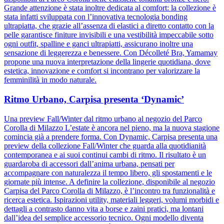
Grande attenzione è stata inoltre dedicata al comfort: la collezione è
stata infatti sviluppata con l’innovativa tecnologia bonding
ultrapiatta, che grazie all’assenza di elastici a diretto contatto con la
pelle garantisce finiture invisibili e una vestibilità impeccabile sotto
ogni outfit, spalline e ganci ultrapiatti, assicurano inoltre una
sensazione di leggerezza e benessere. Con Décolleté Bra, Yamamay
propone una nuova interpretazione della lingerie quotidiana, dove
estetica, innovazione e comfort si incontrano per valorizzare la
femminilità in modo naturale.
Ritmo Urbano, Carpisa presenta ‘Dynamic’
Una preview Fall/Winter dal ritmo urbano al negozio del Parco
Corolla di Milazzo L’estate è ancora nel pieno, ma la nuova stagione
comincia già a prendere forma. Con Dynamic, Carpisa presenta una
preview della collezione Fall/Winter che guarda alla quotidianità
contemporanea e ai suoi continui cambi di ritmo. Il risultato è un
guardaroba di accessori dall’anima urbana, pensati per
accompagnare con naturalezza il tempo libero, gli spostamenti e le
giornate più intense. A definire la collezione, disponibile al negozio
Carpisa del Parco Corolla di Milazzo, è l’incontro tra funzionalità e
ricerca estetica. Ispirazioni utility, materiali leggeri, volumi morbidi e
dettagli a contrasto danno vita a borse e zaini pratici, ma lontani
dall’idea del semplice accessorio tecnico. Ogni modello diventa