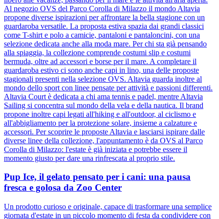
Al negozio OVS del Parco Corolla di Milazzo il mondo Altavia
propone diverse ispirazioni per affrontare la bella stagione con un
guardaroba versatile. La proposta estiva spazia dai grandi classici
come T-shirt e polo a camicie, pantaloni e pantaloncini, con una
selezione dedicata anche alla moda mare. Per chi sta già pensando
alla spiaggia, la collezione comprende costumi slip e costumi
bermuda, oltre ad accessori e borse per il mare. A completare il
guardaroba estivo ci sono anche capi in lino, una delle proposte
stagionali presenti nella selezione OVS. Altavia guarda inoltre al
mondo dello sport con linee pensate per attività e passioni differenti.
Altavia Court è dedicata a chi ama tennis e padel, mentre Altavia
Sailing si concentra sul mondo della vela e della nautica. Il brand
propone inoltre capi legati all'hiking e all'outdoor, al ciclismo e
all'abbigliamento per la protezione solare, insieme a calzature e
accessori. Per scoprire le proposte Altavia e lasciarsi ispirare dalle
diverse linee della collezione, l'appuntamento è da OVS al Parco
Corolla di Milazzo: l'estate è già iniziata e potrebbe essere il
momento giusto per dare una rinfrescata al proprio stile.
Pup Ice, il gelato pensato per i cani: una pausa
fresca e golosa da Zoo Center
Un prodotto curioso e originale, capace di trasformare una semplice
giornata d'estate in un piccolo momento di festa da condividere con