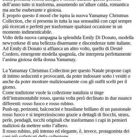
dell’anno tutto si trasforma, assumendo un’allure calda, romantica
ma anche esuberante e gioiosa.
È proprio questo il mood che ispira la nuova Yamamay Christmas
Collection, che si presenta in tutta la sua sensualità con capi sempre
più ricercati e perfetti per trasformare qualsiasi occasione in un
momento indimenticabile.
Volto della nuova campagna la splendida Emily Di Donato, modella
newyorkese di una bellezza disarmante e discendenze tutte italiane.
Ad Emily di Donato si affianca un altro volto, quello di Desirè
Cordero, emergente modella spagnola, che interpreta perfettamente
l’anima gioiosa della donna Yamamay.
La Yamamay Christmas Collection per questo Natale propone capi
di intimo seducenti e provocanti, da poter indossare sotto i vestiti o
anche da poter mostrare maliziosamente con gli outfit scelti per il
giorno.
Come tradizione vuole la collezione natalizia si tinge
dell’intramontabile rosso, questa volta però declinato in due nuance
differenti: rosso fuoco e rosso rubino.
Push-up, perizomi, balconcini e brasiliane brillano di un passionale
rosso fuoco e si impreziosiscono grazie a dettagli di fiocchi, strass,
perle, pendagli, tocchi originali che trasformano i capi in pensieri
maliziosi da mettere sotto l’albero.
Il rosso rubino, più intenso ed elegante, è, invece, protagonista dei
capi più sofisticati della collezione.