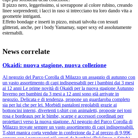
Il pizzo nero, leggerissimo, si sovrappone al colore rubino, creando
linee sorprendenti; i lacci in raso si intrecciano tra loro dando vita a
geometrie intriganti.
Effetto bondage e inserti in pizzo, mixati talvolta con tessuti
glitterati, anche, per i body Yamamay, super sexy ed assolutamente
esternabili.
News correlate
Okaidi: nuova stagione, nuova collezione
Al negozio del Parco Corolla di Milazzo un assaggio di autunno con
un vasto assortimento di capi indispensabili per i bambini dai 3 mesi
ai 12 anni Le prime novità di Okaidi per la nuova stagione Autunno
Inverno per bambini da 3 mesi a 12 anni sono già arrivate in
negozio. Delicata e di tendenza, propone un guardaroba completo
sia per lui che per lei. Morbidi pantaloni regolabili grazie ai
bottoncini interni, divertenti t-shirt con animaletti, proposte nei toni
rosa e bordeaux per le bimbe, scarpe e accessori coordinati per
proiettarci verso la nuova stagione. Al negozio del Parco Corolla di
Milazzo trovate sempre un vasto assortimento di capi indispensabili.
T-shirt manica corta vendute in confezione da 2 al prezzo di 9,99€,