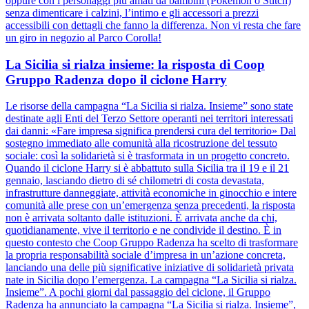
oppure con i personaggi più amati da bambini (Pokémon o Stitch)
senza dimenticare i calzini, l’intimo e gli accessori a prezzi
accessibili con dettagli che fanno la differenza. Non vi resta che fare
un giro in negozio al Parco Corolla!
La Sicilia si rialza insieme: la risposta di Coop
Gruppo Radenza dopo il ciclone Harry
Le risorse della campagna “La Sicilia si rialza. Insieme” sono state
destinate agli Enti del Terzo Settore operanti nei territori interessati
dai danni: «Fare impresa significa prendersi cura del territorio» Dal
sostegno immediato alle comunità alla ricostruzione del tessuto
sociale: così la solidarietà si è trasformata in un progetto concreto.
Quando il ciclone Harry si è abbattuto sulla Sicilia tra il 19 e il 21
gennaio, lasciando dietro di sé chilometri di costa devastata,
infrastrutture danneggiate, attività economiche in ginocchio e intere
comunità alle prese con un’emergenza senza precedenti, la risposta
non è arrivata soltanto dalle istituzioni. È arrivata anche da chi,
quotidianamente, vive il territorio e ne condivide il destino. È in
questo contesto che Coop Gruppo Radenza ha scelto di trasformare
la propria responsabilità sociale d’impresa in un’azione concreta,
lanciando una delle più significative iniziative di solidarietà privata
nate in Sicilia dopo l’emergenza. La campagna “La Sicilia si rialza.
Insieme”. A pochi giorni dal passaggio del ciclone, il Gruppo
Radenza ha annunciato la campagna “La Sicilia si rialza. Insieme”,