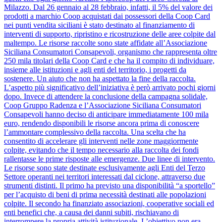
Milazzo. Dal 26 gennaio al 28 febbraio, infatti, il 5% del valore dei
prodotti a marchio Coop acquistati dai possessori della Coop Card
nei punti vendita siciliani è stato destinato al finanziamento di
interventi di supporto, ripristino e ricostruzione delle aree colpite dal
maltempo. Le risorse raccolte sono state affidate all’Associazione
Siciliana Consumatori Consapevoli, organismo che rappresenta oltre
250 mila titolari della Coop Card e che ha il compito di individuare,
insieme alle istituzioni e agli enti del territorio, i progetti da
sostenere. Un aiuto che non ha aspettato la fine della raccolta.
L’aspetto più significativo dell’iniziativa è però arrivato pochi giorni
dopo. Invece di attendere la conclusione della campagna solidale,
Coop Gruppo Radenza e l’Associazione Siciliana Consumatori
Consapevoli hanno deciso di anticipare immediatamente 100 mila
euro, rendendo disponibili le risorse ancora prima di conoscere
l’ammontare complessivo della raccolta. Una scelta che ha
consentito di accelerare gli interventi nelle zone maggiormente
colpite, evitando che il tempo necessario alla raccolta dei fondi
rallentasse le prime risposte alle emergenze. Due linee di intervento.
Le risorse sono state destinate esclusivamente agli Enti del Terzo
Settore operanti nei territori interessati dal ciclone, attraverso due
strumenti distinti. Il primo ha previsto una disponibilità “a sportello”
per l’acquisto di beni di prima necessità destinati alle popolazioni
colpite. Il secondo ha finanziato associazioni, cooperative sociali ed
enti benefici che, a causa dei danni subiti, rischiavano di
interrompere la propria attività istituzionale. L’obiettivo non era