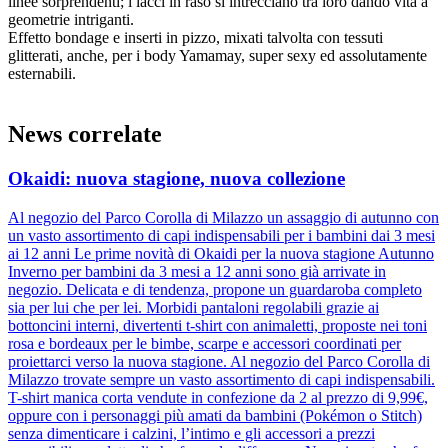
linee sorprendenti; i lacci in raso si intrecciano tra loro dando vita a
geometrie intriganti.
Effetto bondage e inserti in pizzo, mixati talvolta con tessuti
glitterati, anche, per i body Yamamay, super sexy ed assolutamente
esternabili.
News correlate
Okaidi: nuova stagione, nuova collezione
Al negozio del Parco Corolla di Milazzo un assaggio di autunno con
un vasto assortimento di capi indispensabili per i bambini dai 3 mesi
ai 12 anni Le prime novità di Okaidi per la nuova stagione Autunno
Inverno per bambini da 3 mesi a 12 anni sono già arrivate in
negozio. Delicata e di tendenza, propone un guardaroba completo
sia per lui che per lei. Morbidi pantaloni regolabili grazie ai
bottoncini interni, divertenti t-shirt con animaletti, proposte nei toni
rosa e bordeaux per le bimbe, scarpe e accessori coordinati per
proiettarci verso la nuova stagione. Al negozio del Parco Corolla di
Milazzo trovate sempre un vasto assortimento di capi indispensabili.
T-shirt manica corta vendute in confezione da 2 al prezzo di 9,99€,
oppure con i personaggi più amati da bambini (Pokémon o Stitch)
senza dimenticare i calzini, l’intimo e gli accessori a prezzi