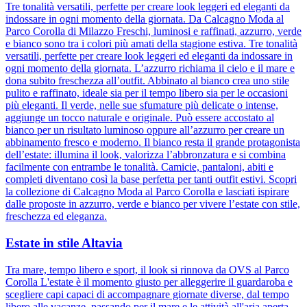
Tre tonalità versatili, perfette per creare look leggeri ed eleganti da
indossare in ogni momento della giornata. Da Calcagno Moda al
Parco Corolla di Milazzo Freschi, luminosi e raffinati, azzurro, verde
e bianco sono tra i colori più amati della stagione estiva. Tre tonalità
versatili, perfette per creare look leggeri ed eleganti da indossare in
ogni momento della giornata. L’azzurro richiama il cielo e il mare e
dona subito freschezza all’outfit. Abbinato al bianco crea uno stile
pulito e raffinato, ideale sia per il tempo libero sia per le occasioni
più eleganti. Il verde, nelle sue sfumature più delicate o intense,
aggiunge un tocco naturale e originale. Può essere accostato al
bianco per un risultato luminoso oppure all’azzurro per creare un
abbinamento fresco e moderno. Il bianco resta il grande protagonista
dell’estate: illumina il look, valorizza l’abbronzatura e si combina
facilmente con entrambe le tonalità. Camicie, pantaloni, abiti e
completi diventano così la base perfetta per tanti outfit estivi. Scopri
la collezione di Calcagno Moda al Parco Corolla e lasciati ispirare
dalle proposte in azzurro, verde e bianco per vivere l’estate con stile,
freschezza ed eleganza.
Estate in stile Altavia
Tra mare, tempo libero e sport, il look si rinnova da OVS al Parco
Corolla L'estate è il momento giusto per alleggerire il guardaroba e
scegliere capi capaci di accompagnare giornate diverse, dal tempo
libero alle vacanze, passando per il mare e le attività all'aria aperta.