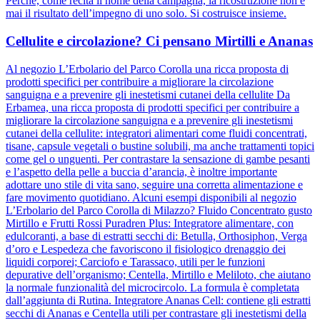
Perché, come recita il nome della campagna, la ricostruzione non è
mai il risultato dell’impegno di uno solo. Si costruisce insieme.
Cellulite e circolazione? Ci pensano Mirtilli e Ananas
Al negozio L’Erbolario del Parco Corolla una ricca proposta di
prodotti specifici per contribuire a migliorare la circolazione
sanguigna e a prevenire gli inestetismi cutanei della cellulite Da
Erbamea, una ricca proposta di prodotti specifici per contribuire a
migliorare la circolazione sanguigna e a prevenire gli inestetismi
cutanei della cellulite: integratori alimentari come fluidi concentrati,
tisane, capsule vegetali o bustine solubili, ma anche trattamenti topici
come gel o unguenti. Per contrastare la sensazione di gambe pesanti
e l’aspetto della pelle a buccia d’arancia, è inoltre importante
adottare uno stile di vita sano, seguire una corretta alimentazione e
fare movimento quotidiano. Alcuni esempi disponibili al negozio
L’Erbolario del Parco Corolla di Milazzo? Fluido Concentrato gusto
Mirtillo e Frutti Rossi Puradren Plus: Integratore alimentare, con
edulcoranti, a base di estratti secchi di: Betulla, Orthosiphon, Verga
d’oro e Lespedeza che favoriscono il fisiologico drenaggio dei
liquidi corporei; Carciofo e Tarassaco, utili per le funzioni
depurative dell’organismo; Centella, Mirtillo e Meliloto, che aiutano
la normale funzionalità del microcircolo. La formula è completata
dall’aggiunta di Rutina. Integratore Ananas Cell: contiene gli estratti
secchi di Ananas e Centella utili per contrastare gli inestetismi della