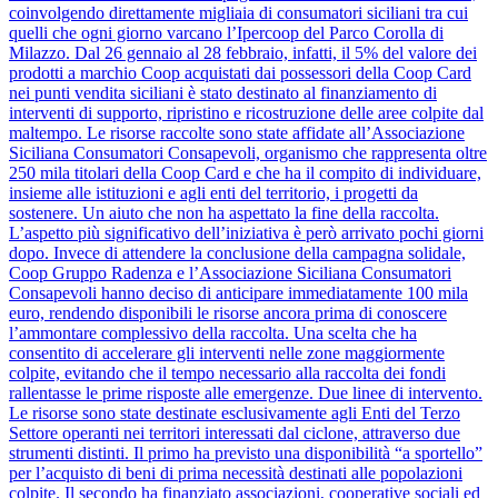
coinvolgendo direttamente migliaia di consumatori siciliani tra cui
quelli che ogni giorno varcano l’Ipercoop del Parco Corolla di
Milazzo. Dal 26 gennaio al 28 febbraio, infatti, il 5% del valore dei
prodotti a marchio Coop acquistati dai possessori della Coop Card
nei punti vendita siciliani è stato destinato al finanziamento di
interventi di supporto, ripristino e ricostruzione delle aree colpite dal
maltempo. Le risorse raccolte sono state affidate all’Associazione
Siciliana Consumatori Consapevoli, organismo che rappresenta oltre
250 mila titolari della Coop Card e che ha il compito di individuare,
insieme alle istituzioni e agli enti del territorio, i progetti da
sostenere. Un aiuto che non ha aspettato la fine della raccolta.
L’aspetto più significativo dell’iniziativa è però arrivato pochi giorni
dopo. Invece di attendere la conclusione della campagna solidale,
Coop Gruppo Radenza e l’Associazione Siciliana Consumatori
Consapevoli hanno deciso di anticipare immediatamente 100 mila
euro, rendendo disponibili le risorse ancora prima di conoscere
l’ammontare complessivo della raccolta. Una scelta che ha
consentito di accelerare gli interventi nelle zone maggiormente
colpite, evitando che il tempo necessario alla raccolta dei fondi
rallentasse le prime risposte alle emergenze. Due linee di intervento.
Le risorse sono state destinate esclusivamente agli Enti del Terzo
Settore operanti nei territori interessati dal ciclone, attraverso due
strumenti distinti. Il primo ha previsto una disponibilità “a sportello”
per l’acquisto di beni di prima necessità destinati alle popolazioni
colpite. Il secondo ha finanziato associazioni, cooperative sociali ed