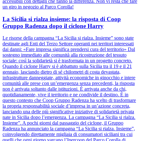
accessibili con dettagli che fanno la differenza. Non vi resta che fare
un giro in negozio al Parco Corolla!
La Sicilia si rialza insieme: la risposta di Coop
Gruppo Radenza dopo il ciclone Harry
Le risorse della campagna “La Sicilia si rialza. Insieme” sono state
destinate agli Enti del Terzo Settore operanti nei territori interessati
dai danni: «Fare impresa significa prendersi cura del territorio» Dal
sostegno immediato alle comunità alla ricostruzione del tessuto
sociale: così la solidarietà si è trasformata in un progetto concreto.
Quando il ciclone Harry si è abbattuto sulla Sicilia tra il 19 e il 21
gennaio, lasciando dietro di sé chilometri di costa devastata,
infrastrutture danneggiate, attività economiche in ginocchio e intere
comunità alle prese con un’emergenza senza precedenti, la risposta
non è arrivata soltanto dalle istituzioni. È arrivata anche da chi,
quotidianamente, vive il territorio e ne condivide il destino. È in
questo contesto che Coop Gruppo Radenza ha scelto di trasformare
la propria responsabilità sociale d’impresa in un’azione concreta,
lanciando una delle più significative iniziative di solidarietà privata
nate in Sicilia dopo l’emergenza. La campagna “La Sicilia si rialza.
Insieme”. A pochi giorni dal passaggio del ciclone, il Gruppo
Radenza ha annunciato la campagna “La Sicilia si rialza. Insieme”,
coinvolgendo direttamente migliaia di consumatori siciliani tra cui
quelli che ogni giorno varcano l’Ipercoop del Parco Corolla di