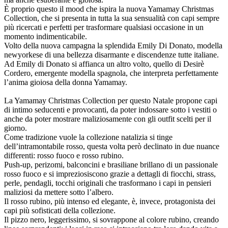
È proprio questo il mood che ispira la nuova Yamamay Christmas
Collection, che si presenta in tutta la sua sensualità con capi sempre
più ricercati e perfetti per trasformare qualsiasi occasione in un
momento indimenticabile.
Volto della nuova campagna la splendida Emily Di Donato, modella
newyorkese di una bellezza disarmante e discendenze tutte italiane.
Ad Emily di Donato si affianca un altro volto, quello di Desirè
Cordero, emergente modella spagnola, che interpreta perfettamente
l’anima gioiosa della donna Yamamay.
La Yamamay Christmas Collection per questo Natale propone capi
di intimo seducenti e provocanti, da poter indossare sotto i vestiti o
anche da poter mostrare maliziosamente con gli outfit scelti per il
giorno.
Come tradizione vuole la collezione natalizia si tinge
dell’intramontabile rosso, questa volta però declinato in due nuance
differenti: rosso fuoco e rosso rubino.
Push-up, perizomi, balconcini e brasiliane brillano di un passionale
rosso fuoco e si impreziosiscono grazie a dettagli di fiocchi, strass,
perle, pendagli, tocchi originali che trasformano i capi in pensieri
maliziosi da mettere sotto l’albero.
Il rosso rubino, più intenso ed elegante, è, invece, protagonista dei
capi più sofisticati della collezione.
Il pizzo nero, leggerissimo, si sovrappone al colore rubino, creando