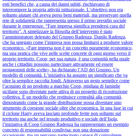
enti benefici che, a causa dei danni subiti, rischiavano di
interrompere la propria attività istituzionale. L’obiettivo non era
soltanto aiutare chi aveva perso beni materiali, ma preservare quella
rete di solidarietà che rappresenta spesso il primo presidio sociale
durante le emergenze. “Fare impresa significa prendersi cura del
territorio”. A sintetizzare la filosofia dell’intervento è stato
l’amministratore delegato del Gruppo Radenza, Danilo Radenza,
che ha spiegato come l’impresa non possa limitarsi a produrre valore
economico. «Fare impresa non è un concetto puramente economico,
ma una pratica che vive nelle scelte concrete di ogni giorno verso il
proprio territorio. Coop, per sua natura, è una comunità nella quale
anche i cittadini possono partecipare attivamente ed essere
protagonisti delle scelte», ha dichiarato l’AD del Gruppo. Un
modello di comunità. L’iniziativa ha assunto un significato che va
oltre la semplice raccolta fondi. Attraverso un gesto semplice come
l’acquisto di un prodotto a marchio Coop, migliaia di famiglie
siciliane sono diventate parte attiva di un progetto di ricostruzione
collettiva. È un modello che restituisce centralità alla comunità,
dimostrando come la grande distribuzione possa diventare uno
strumento di coesione sociale oltre che economica. In una fase in cui
il ciclone Harry aveva lasciato profonde ferite non soltanto sul
territorio ma anche nel tessuto produttivo e sociale dell’Isola,
l’iniziativa di Coop Gruppo Radenza ha rappresentato un esempio
concreto di responsabilità condivisa: non una donazione
occasionale, ma un percorso partecipato capace di coinvolgere