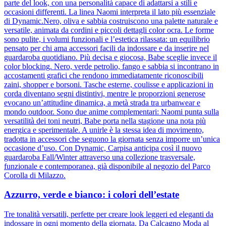
parte del look, con una personalità capace di adattarsi a stili e
occasioni differenti. La linea Naomi interpreta il lato più essenziale
di Dynamic.Nero, oliva e sabbia costruiscono una palette naturale e
versatile, animata da cordini e piccoli dettagli color ocra. Le forme
sono pulite, i volumi funzionali e l’estetica rilassata: un equilibrio
pensato per chi ama accessori facili da indossare e da inserire nel
guardaroba quotidiano. Più decisa e giocosa, Babe sceglie invece il
color blocking. Nero, verde petrolio, fango e sabbia si incontrano in
accostamenti grafici che rendono immediatamente riconoscibili
zaini, shopper e borsoni. Tasche esterne, coulisse e applicazioni in
corda diventano segni distintivi, mentre le proporzioni generose
evocano un’attitudine dinamica, a metà strada tra urbanwear e
mondo outdoor. Sono due anime complementari: Naomi punta sulla
versatilità dei toni neutri, Babe porta nella stagione una nota più
energica e sperimentale. A unirle è la stessa idea di movimento,
tradotta in accessori che seguono la giornata senza imporre un’unica
occasione d’uso. Con Dynamic, Carpisa anticipa così il nuovo
guardaroba Fall/Winter attraverso una collezione trasversale,
funzionale e contemporanea, già disponibile al negozio del Parco
Corolla di Milazzo.
Azzurro, verde e bianco: i colori dell’estate
Tre tonalità versatili, perfette per creare look leggeri ed eleganti da
indossare in ogni momento della giornata. Da Calcagno Moda al