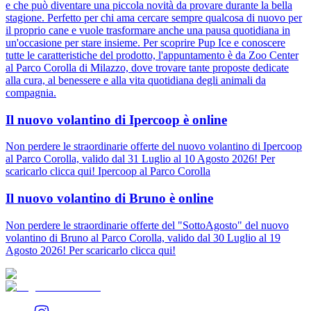
e che può diventare una piccola novità da provare durante la bella
stagione. Perfetto per chi ama cercare sempre qualcosa di nuovo per
il proprio cane e vuole trasformare anche una pausa quotidiana in
un'occasione per stare insieme. Per scoprire Pup Ice e conoscere
tutte le caratteristiche del prodotto, l'appuntamento è da Zoo Center
al Parco Corolla di Milazzo, dove trovare tante proposte dedicate
alla cura, al benessere e alla vita quotidiana degli animali da
compagnia.
Il nuovo volantino di Ipercoop è online
Non perdere le straordinarie offerte del nuovo volantino di Ipercoop
al Parco Corolla, valido dal 31 Luglio al 10 Agosto 2026! Per
scaricarlo clicca qui! Ipercoop al Parco Corolla
Il nuovo volantino di Bruno è online
Non perdere le straordinarie offerte del "SottoAgosto" del nuovo
volantino di Bruno al Parco Corolla, valido dal 30 Luglio al 19
Agosto 2026! Per scaricarlo clicca qui!