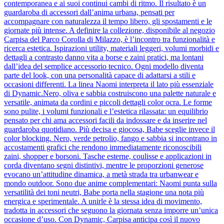
contemporanea e ai suoi continui cambi di ritmo. Il risultato è un
guardaroba di accessori dall’anima urbana, pensati per
accompagnare con naturalezza il tempo libero, gli spostamenti e le
giornate più intense. A definire la collezione, disponibile al negozio
Carpisa del Parco Corolla di Milazzo, è l’incontro tra funzionalità e
ricerca estetica. Ispirazioni utility, materiali leggeri, volumi morbidi e
dettagli a contrasto danno vita a borse e zaini pratici, ma lontani
dall’idea del semplice accessorio tecnico. Ogni modello diventa
parte del look, con una personalità capace di adattarsi a stili e
occasioni differenti. La linea Naomi interpreta il lato più essenziale
di Dynamic.Nero, oliva e sabbia costruiscono una palette naturale e
versatile, animata da cordini e piccoli dettagli color ocra. Le forme
sono pulite, i volumi funzionali e l’estetica rilassata: un equilibrio
pensato per chi ama accessori facili da indossare e da inserire nel
guardaroba quotidiano. Più decisa e giocosa, Babe sceglie invece il
color blocking. Nero, verde petrolio, fango e sabbia si incontrano in
accostamenti grafici che rendono immediatamente riconoscibili
zaini, shopper e borsoni. Tasche esterne, coulisse e applicazioni in
corda diventano segni distintivi, mentre le proporzioni generose
evocano un’attitudine dinamica, a metà strada tra urbanwear e
mondo outdoor. Sono due anime complementari: Naomi punta sulla
versatilità dei toni neutri, Babe porta nella stagione una nota più
energica e sperimentale. A unirle è la stessa idea di movimento,
tradotta in accessori che seguono la giornata senza imporre un’unica
occasione d’uso. Con Dynamic, Carpisa anticipa così il nuovo