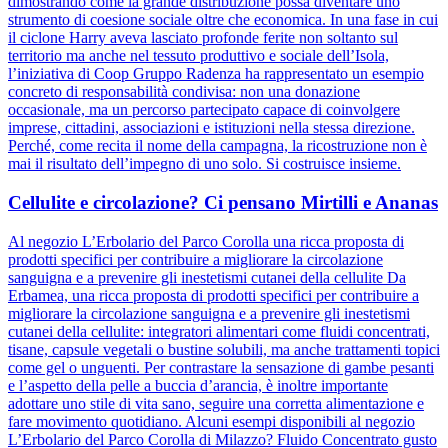
dimostrando come la grande distribuzione possa diventare uno
strumento di coesione sociale oltre che economica. In una fase in cui
il ciclone Harry aveva lasciato profonde ferite non soltanto sul
territorio ma anche nel tessuto produttivo e sociale dell’Isola,
l’iniziativa di Coop Gruppo Radenza ha rappresentato un esempio
concreto di responsabilità condivisa: non una donazione
occasionale, ma un percorso partecipato capace di coinvolgere
imprese, cittadini, associazioni e istituzioni nella stessa direzione.
Perché, come recita il nome della campagna, la ricostruzione non è
mai il risultato dell’impegno di uno solo. Si costruisce insieme.
Cellulite e circolazione? Ci pensano Mirtilli e Ananas
Al negozio L’Erbolario del Parco Corolla una ricca proposta di
prodotti specifici per contribuire a migliorare la circolazione
sanguigna e a prevenire gli inestetismi cutanei della cellulite Da
Erbamea, una ricca proposta di prodotti specifici per contribuire a
migliorare la circolazione sanguigna e a prevenire gli inestetismi
cutanei della cellulite: integratori alimentari come fluidi concentrati,
tisane, capsule vegetali o bustine solubili, ma anche trattamenti topici
come gel o unguenti. Per contrastare la sensazione di gambe pesanti
e l’aspetto della pelle a buccia d’arancia, è inoltre importante
adottare uno stile di vita sano, seguire una corretta alimentazione e
fare movimento quotidiano. Alcuni esempi disponibili al negozio
L’Erbolario del Parco Corolla di Milazzo? Fluido Concentrato gusto