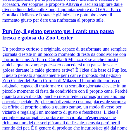
accessori. Per scoprire le proposte Altavia e lasciarsi ispirare dalle
diverse linee della collezione, l'appuntamento è da OVS al Parco
Corolla di Milazzo: l'estate è già iniziata e potrebbe essere il
momento giusto per dare una rinfrescata al proprio stile.
Pup Ice, il gelato pensato per i cani: una pausa
fresca e golosa da Zoo Center
Un prodotto curioso e originale, capace di trasformare una semplice
giornata d'estate in un piccolo momento di festa da condividere con
il proprio cane. Al Parco Corolla di Milazzo E se anche i nostri
amici a quattro zampe potessero concedersi una pausa fresca e
golosa durante le calde giornate estive? È l'idea alla base di Pup Ice,
il gelato pensato appositamente per i cani e proposto dal negozio
Zoo Center del Parco Corolla di Milazzo. Un prodotto curioso e
originale, capace di trasformare una semplice giornata d'estate in un
piccolo momento di festa da condividere con il proprio cane. Perché,
quando arriva il caldo, anche i nostri fedeli compagni meritano una
coccola speciale. Pup Ice può diventare così una piacevole sorpresa
da offrire al proprio amico a quattro zampe, un modo diverso per
viziarlo e regalargli un momento di gusto e freschezza. L'idea è
semplice ma simpatica: portare nella ciotola un'esperienza che
richiama uno dei dessert più amati dell'estate, pensata però per il
mondo dei pet. È il genere di prodotto che incuriosisce già dal nome