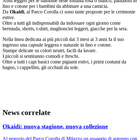
Abiti leggeri per le bambine nelle tonalità rosa o bianco, pantaloni in
lino e cotone per i bambini da abbinare a una camicia.
Da
Okaidi
, al Parco Corolla ci sono tante proposte per le cerimonie
estive.
Oltre a tutti gli indispensabili da indossare ogni giorno come
bermuda, shorts, t-shirt, maglioncini leggeri, giacche per la sera.
Nella linea dedicata ai più piccoli dai 3 mesi ai 3 anni fa il suo
ingresso una capsule leggera e naturale in lino e cotone.
Stampe delicate su colori neutri, facili da lavare.
I piccoli si sentiranno comodi e freschi.
Oltre a tutti i capi basici come pigiami estivi, i primi costumi da
bagno, i cappellini, gli occhiali da sole.
News correlate
Okaidi: nuova stagione, nuova collezione
Al negozio del Parco Corolla di Milazzo un assaggio di autunno con