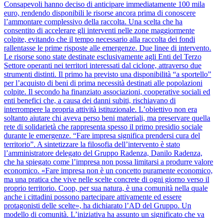
Consapevoli hanno deciso di anticipare immediatamente 100 mila
euro, rendendo disponibili le risorse ancora prima di conoscere
l’ammontare complessivo della raccolta. Una scelta che ha
consentito di accelerare gli interventi nelle zone maggiormente
colpite, evitando che il tempo necessario alla raccolta dei fondi
rallentasse le prime risposte alle emergenze. Due linee di intervento.
Le risorse sono state destinate esclusivamente agli Enti del Terzo
Settore operanti nei territori interessati dal ciclone, attraverso due
strumenti distinti. Il primo ha previsto una disponibilità “a sportello”
per l’acquisto di beni di prima necessità destinati alle popolazioni
colpite. Il secondo ha finanziato associazioni, cooperative sociali ed
enti benefici che, a causa dei danni subiti, rischiavano di
interrompere la propria attività istituzionale. L’obiettivo non era
soltanto aiutare chi aveva perso beni materiali, ma preservare quella
rete di solidarietà che rappresenta spesso il primo presidio sociale
durante le emergenze. “Fare impresa significa prendersi cura del
territorio”. A sintetizzare la filosofia dell’intervento è stato
l’amministratore delegato del Gruppo Radenza, Danilo Radenza,
che ha spiegato come l’impresa non possa limitarsi a produrre valore
economico. «Fare impresa non è un concetto puramente economico,
ma una pratica che vive nelle scelte concrete di ogni giorno verso il
proprio territorio. Coop, per sua natura, è una comunità nella quale
anche i cittadini possono partecipare attivamente ed essere
protagonisti delle scelte», ha dichiarato l’AD del Gruppo. Un
modello di comunità. L’iniziativa ha assunto un significato che va