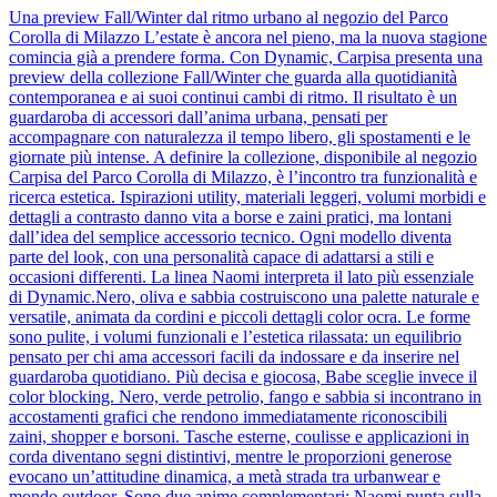
Una preview Fall/Winter dal ritmo urbano al negozio del Parco
Corolla di Milazzo L’estate è ancora nel pieno, ma la nuova stagione
comincia già a prendere forma. Con Dynamic, Carpisa presenta una
preview della collezione Fall/Winter che guarda alla quotidianità
contemporanea e ai suoi continui cambi di ritmo. Il risultato è un
guardaroba di accessori dall’anima urbana, pensati per
accompagnare con naturalezza il tempo libero, gli spostamenti e le
giornate più intense. A definire la collezione, disponibile al negozio
Carpisa del Parco Corolla di Milazzo, è l’incontro tra funzionalità e
ricerca estetica. Ispirazioni utility, materiali leggeri, volumi morbidi e
dettagli a contrasto danno vita a borse e zaini pratici, ma lontani
dall’idea del semplice accessorio tecnico. Ogni modello diventa
parte del look, con una personalità capace di adattarsi a stili e
occasioni differenti. La linea Naomi interpreta il lato più essenziale
di Dynamic.Nero, oliva e sabbia costruiscono una palette naturale e
versatile, animata da cordini e piccoli dettagli color ocra. Le forme
sono pulite, i volumi funzionali e l’estetica rilassata: un equilibrio
pensato per chi ama accessori facili da indossare e da inserire nel
guardaroba quotidiano. Più decisa e giocosa, Babe sceglie invece il
color blocking. Nero, verde petrolio, fango e sabbia si incontrano in
accostamenti grafici che rendono immediatamente riconoscibili
zaini, shopper e borsoni. Tasche esterne, coulisse e applicazioni in
corda diventano segni distintivi, mentre le proporzioni generose
evocano un’attitudine dinamica, a metà strada tra urbanwear e
mondo outdoor. Sono due anime complementari: Naomi punta sulla