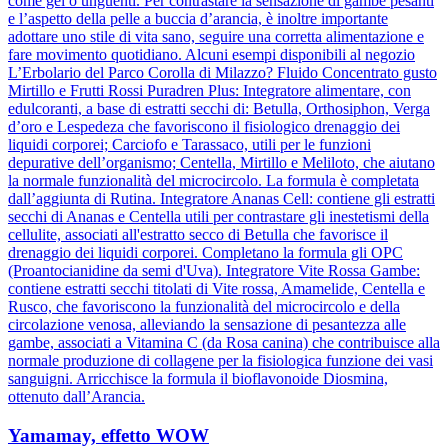
come gel o unguenti. Per contrastare la sensazione di gambe pesanti
e l’aspetto della pelle a buccia d’arancia, è inoltre importante
adottare uno stile di vita sano, seguire una corretta alimentazione e
fare movimento quotidiano. Alcuni esempi disponibili al negozio
L’Erbolario del Parco Corolla di Milazzo? Fluido Concentrato gusto
Mirtillo e Frutti Rossi Puradren Plus: Integratore alimentare, con
edulcoranti, a base di estratti secchi di: Betulla, Orthosiphon, Verga
d’oro e Lespedeza che favoriscono il fisiologico drenaggio dei
liquidi corporei; Carciofo e Tarassaco, utili per le funzioni
depurative dell’organismo; Centella, Mirtillo e Meliloto, che aiutano
la normale funzionalità del microcircolo. La formula è completata
dall’aggiunta di Rutina. Integratore Ananas Cell: contiene gli estratti
secchi di Ananas e Centella utili per contrastare gli inestetismi della
cellulite, associati all'estratto secco di Betulla che favorisce il
drenaggio dei liquidi corporei. Completano la formula gli OPC
(Proantocianidine da semi d'Uva). Integratore Vite Rossa Gambe:
contiene estratti secchi titolati di Vite rossa, Amamelide, Centella e
Rusco, che favoriscono la funzionalità del microcircolo e della
circolazione venosa, alleviando la sensazione di pesantezza alle
gambe, associati a Vitamina C (da Rosa canina) che contribuisce alla
normale produzione di collagene per la fisiologica funzione dei vasi
sanguigni. Arricchisce la formula il bioflavonoide Diosmina,
ottenuto dall’Arancia.
Yamamay, effetto WOW