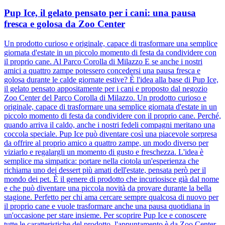
Pup Ice, il gelato pensato per i cani: una pausa
fresca e golosa da Zoo Center
Un prodotto curioso e originale, capace di trasformare una semplice
giornata d'estate in un piccolo momento di festa da condividere con
il proprio cane. Al Parco Corolla di Milazzo E se anche i nostri
amici a quattro zampe potessero concedersi una pausa fresca e
golosa durante le calde giornate estive? È l'idea alla base di Pup Ice,
il gelato pensato appositamente per i cani e proposto dal negozio
Zoo Center del Parco Corolla di Milazzo. Un prodotto curioso e
originale, capace di trasformare una semplice giornata d'estate in un
piccolo momento di festa da condividere con il proprio cane. Perché,
quando arriva il caldo, anche i nostri fedeli compagni meritano una
coccola speciale. Pup Ice può diventare così una piacevole sorpresa
da offrire al proprio amico a quattro zampe, un modo diverso per
viziarlo e regalargli un momento di gusto e freschezza. L'idea è
semplice ma simpatica: portare nella ciotola un'esperienza che
richiama uno dei dessert più amati dell'estate, pensata però per il
mondo dei pet. È il genere di prodotto che incuriosisce già dal nome
e che può diventare una piccola novità da provare durante la bella
stagione. Perfetto per chi ama cercare sempre qualcosa di nuovo per
il proprio cane e vuole trasformare anche una pausa quotidiana in
un'occasione per stare insieme. Per scoprire Pup Ice e conoscere
tutte le caratteristiche del prodotto, l'appuntamento è da Zoo Center