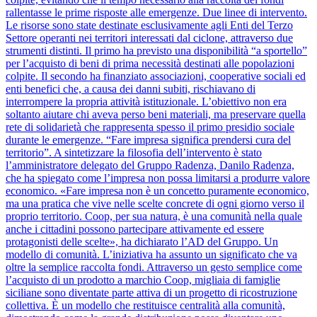
rallentasse le prime risposte alle emergenze. Due linee di intervento.
Le risorse sono state destinate esclusivamente agli Enti del Terzo
Settore operanti nei territori interessati dal ciclone, attraverso due
strumenti distinti. Il primo ha previsto una disponibilità “a sportello”
per l’acquisto di beni di prima necessità destinati alle popolazioni
colpite. Il secondo ha finanziato associazioni, cooperative sociali ed
enti benefici che, a causa dei danni subiti, rischiavano di
interrompere la propria attività istituzionale. L’obiettivo non era
soltanto aiutare chi aveva perso beni materiali, ma preservare quella
rete di solidarietà che rappresenta spesso il primo presidio sociale
durante le emergenze. “Fare impresa significa prendersi cura del
territorio”. A sintetizzare la filosofia dell’intervento è stato
l’amministratore delegato del Gruppo Radenza, Danilo Radenza,
che ha spiegato come l’impresa non possa limitarsi a produrre valore
economico. «Fare impresa non è un concetto puramente economico,
ma una pratica che vive nelle scelte concrete di ogni giorno verso il
proprio territorio. Coop, per sua natura, è una comunità nella quale
anche i cittadini possono partecipare attivamente ed essere
protagonisti delle scelte», ha dichiarato l’AD del Gruppo. Un
modello di comunità. L’iniziativa ha assunto un significato che va
oltre la semplice raccolta fondi. Attraverso un gesto semplice come
l’acquisto di un prodotto a marchio Coop, migliaia di famiglie
siciliane sono diventate parte attiva di un progetto di ricostruzione
collettiva. È un modello che restituisce centralità alla comunità,