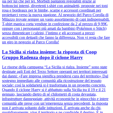
sia per lui che per lei. Morbidi pantaloni regolabili grazie ai
bottoncini interni, divertenti t-shirt con animaletti, proposte nei toni
rosa e bordeaux per le bimbe, scarpe e accessori coordinati per
proiettarci verso la nuova stagione. Al negozio del Parco Corolla di
Milazzo trovate sempre un vasto assortimento di capi indispensabili.
T-shirt manica corta vendute in confezione da 2 al prezzo di 9,99€,
oppure con i personaggi più amati da bambini (Pokémon o Stitch)
senza dimenticare i calzini, l’intimo e gli accessori a prezzi
accessibili con dettagli che fanno la differenza. Non vi resta che fare
un giro in negozio al Parco Corolla!
La Sicilia si rialza insieme: la risposta di Coop
Gruppo Radenza dopo il ciclone Harry
Le risorse della campagna “La Sicilia si rialza. Insieme” sono state
destinate agli Enti del Terzo Settore operanti nei territori interessati
dai danni: «Fare impresa significa prendersi cura del territorio» Dal
sostegno immediato alle comunità alla ricostruzione del tessuto
sociale: così la solidarietà si è trasformata in un progetto concreto.
Quando il ciclone Harry si è abbattuto sulla Sicilia tra il 19 e il 21
gennaio, lasciando dietro di sé chilometri di costa devastata,
infrastrutture danneggiate, attività economiche in ginocchio e intere
comunità alle prese con un’emergenza senza precedenti, la risposta
non è arrivata soltanto dalle istituzioni. È arrivata anche da chi,
quotidianamente, vive il territorio e ne condivide il destino. È in