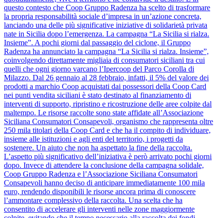
questo contesto che Coop Gruppo Radenza ha scelto di trasformare
la propria responsabilità sociale d’impresa in un’azione concreta,
lanciando una delle più significative iniziative di solidarietà privata
nate in Sicilia dopo l’emergenza. La campagna “La Sicilia si rialza.
Insieme”. A pochi giorni dal passaggio del ciclone, il Gruppo
Radenza ha annunciato la campagna “La Sicilia si rialza. Insieme”,
coinvolgendo direttamente migliaia di consumatori siciliani tra cui
quelli che ogni giorno varcano l’Ipercoop del Parco Corolla di
Milazzo. Dal 26 gennaio al 28 febbraio, infatti, il 5% del valore dei
prodotti a marchio Coop acquistati dai possessori della Coop Card
nei punti vendita siciliani è stato destinato al finanziamento di
interventi di supporto, ripristino e ricostruzione delle aree colpite dal
maltempo. Le risorse raccolte sono state affidate all’Associazione
Siciliana Consumatori Consapevoli, organismo che rappresenta oltre
250 mila titolari della Coop Card e che ha il compito di individuare,
insieme alle istituzioni e agli enti del territorio, i progetti da
sostenere. Un aiuto che non ha aspettato la fine della raccolta.
L’aspetto più significativo dell’iniziativa è però arrivato pochi giorni
dopo. Invece di attendere la conclusione della campagna solidale,
Coop Gruppo Radenza e l’Associazione Siciliana Consumatori
Consapevoli hanno deciso di anticipare immediatamente 100 mila
euro, rendendo disponibili le risorse ancora prima di conoscere
l’ammontare complessivo della raccolta. Una scelta che ha
consentito di accelerare gli interventi nelle zone maggiormente
colpite, evitando che il tempo necessario alla raccolta dei fondi