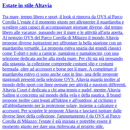
Estate in stile Altavia
Tra mare, tempo libero e sport, il look si rinnova da OVS al Parco
Corolla L'estate è il momento giusto per alleggerire il guardaroba e
scegliere capi capaci di accompagnare giornate diverse, dal tempo
libero alle vacanze, passando per il mare e le attività all'aria aperta.
Al negozio OVS del Parco Corolla di Milazzo il mondo Altavia
propone diverse ispirazioni per affrontare la bella stagione con un
guardaroba versatile. La proposta estiva spazia dai grandi classici
come T-shirt e polo a camicie, pantaloni e pantaloncini, con una
selezione dedicata anche alla moda mare. Per chi sta già pensando
alla spiaggia, la collezione comprende costumi slip e costumi
bermuda, oltre ad accessori e borse per il mare. A completare il
guardaroba estivo ci sono anche capi in lino, una delle proposte
stagionali presenti nella selezione OVS. Altavia guarda inoltre al
mondo dello sport con linee pensate per attività e passioni differenti.
Altavia Court è dedicata a chi ama tennis e padel, mentre Altavia
Sailing si concentra sul mondo della vela e della nautica. Il brand
propone inoltre capi legati all'hiking e all'outdoor, al ciclismo e
all'abbigliamento per la protezione solare, insieme a calzature e
accessori. Per scoprire le proposte Altavia e lasciarsi ispirare dalle
diverse linee della collezione, l'appuntamento è da OVS al Parco
Corolla di Milazzo: l'estate è già iniziata e potrebbe essere il
momento giusto per dare una rinfrescata al proprio stile.