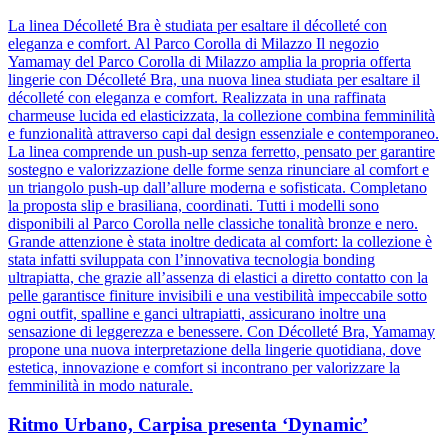
La linea Décolleté Bra è studiata per esaltare il décolleté con
eleganza e comfort. Al Parco Corolla di Milazzo Il negozio
Yamamay del Parco Corolla di Milazzo amplia la propria offerta
lingerie con Décolleté Bra, una nuova linea studiata per esaltare il
décolleté con eleganza e comfort. Realizzata in una raffinata
charmeuse lucida ed elasticizzata, la collezione combina femminilità
e funzionalità attraverso capi dal design essenziale e contemporaneo.
La linea comprende un push-up senza ferretto, pensato per garantire
sostegno e valorizzazione delle forme senza rinunciare al comfort e
un triangolo push-up dall’allure moderna e sofisticata. Completano
la proposta slip e brasiliana, coordinati. Tutti i modelli sono
disponibili al Parco Corolla nelle classiche tonalità bronze e nero.
Grande attenzione è stata inoltre dedicata al comfort: la collezione è
stata infatti sviluppata con l’innovativa tecnologia bonding
ultrapiatta, che grazie all’assenza di elastici a diretto contatto con la
pelle garantisce finiture invisibili e una vestibilità impeccabile sotto
ogni outfit, spalline e ganci ultrapiatti, assicurano inoltre una
sensazione di leggerezza e benessere. Con Décolleté Bra, Yamamay
propone una nuova interpretazione della lingerie quotidiana, dove
estetica, innovazione e comfort si incontrano per valorizzare la
femminilità in modo naturale.
Ritmo Urbano, Carpisa presenta ‘Dynamic’