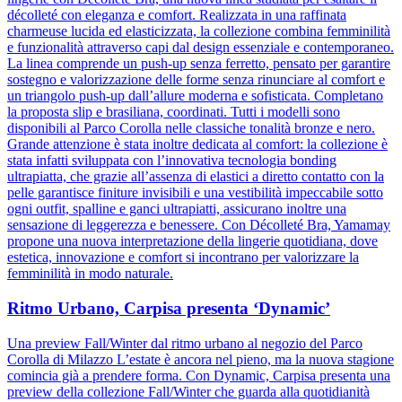
décolleté con eleganza e comfort. Realizzata in una raffinata
charmeuse lucida ed elasticizzata, la collezione combina femminilità
e funzionalità attraverso capi dal design essenziale e contemporaneo.
La linea comprende un push-up senza ferretto, pensato per garantire
sostegno e valorizzazione delle forme senza rinunciare al comfort e
un triangolo push-up dall’allure moderna e sofisticata. Completano
la proposta slip e brasiliana, coordinati. Tutti i modelli sono
disponibili al Parco Corolla nelle classiche tonalità bronze e nero.
Grande attenzione è stata inoltre dedicata al comfort: la collezione è
stata infatti sviluppata con l’innovativa tecnologia bonding
ultrapiatta, che grazie all’assenza di elastici a diretto contatto con la
pelle garantisce finiture invisibili e una vestibilità impeccabile sotto
ogni outfit, spalline e ganci ultrapiatti, assicurano inoltre una
sensazione di leggerezza e benessere. Con Décolleté Bra, Yamamay
propone una nuova interpretazione della lingerie quotidiana, dove
estetica, innovazione e comfort si incontrano per valorizzare la
femminilità in modo naturale.
Ritmo Urbano, Carpisa presenta ‘Dynamic’
Una preview Fall/Winter dal ritmo urbano al negozio del Parco
Corolla di Milazzo L’estate è ancora nel pieno, ma la nuova stagione
comincia già a prendere forma. Con Dynamic, Carpisa presenta una
preview della collezione Fall/Winter che guarda alla quotidianità