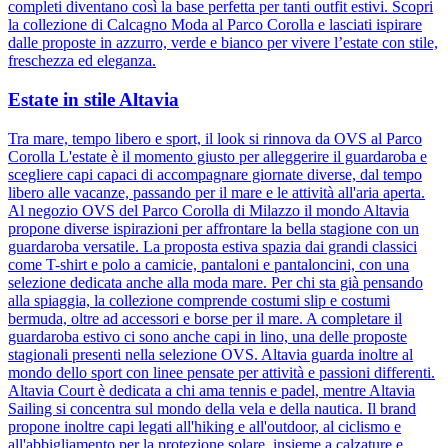
completi diventano così la base perfetta per tanti outfit estivi. Scopri
la collezione di Calcagno Moda al Parco Corolla e lasciati ispirare
dalle proposte in azzurro, verde e bianco per vivere l’estate con stile,
freschezza ed eleganza.
Estate in stile Altavia
Tra mare, tempo libero e sport, il look si rinnova da OVS al Parco
Corolla L'estate è il momento giusto per alleggerire il guardaroba e
scegliere capi capaci di accompagnare giornate diverse, dal tempo
libero alle vacanze, passando per il mare e le attività all'aria aperta.
Al negozio OVS del Parco Corolla di Milazzo il mondo Altavia
propone diverse ispirazioni per affrontare la bella stagione con un
guardaroba versatile. La proposta estiva spazia dai grandi classici
come T-shirt e polo a camicie, pantaloni e pantaloncini, con una
selezione dedicata anche alla moda mare. Per chi sta già pensando
alla spiaggia, la collezione comprende costumi slip e costumi
bermuda, oltre ad accessori e borse per il mare. A completare il
guardaroba estivo ci sono anche capi in lino, una delle proposte
stagionali presenti nella selezione OVS. Altavia guarda inoltre al
mondo dello sport con linee pensate per attività e passioni differenti.
Altavia Court è dedicata a chi ama tennis e padel, mentre Altavia
Sailing si concentra sul mondo della vela e della nautica. Il brand
propone inoltre capi legati all'hiking e all'outdoor, al ciclismo e
all'abbigliamento per la protezione solare, insieme a calzature e