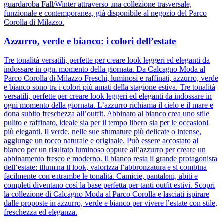
guardaroba Fall/Winter attraverso una collezione trasversale,
funzionale e contemporanea, già disponibile al negozio del Parco
Corolla di Milazzo.
Azzurro, verde e bianco: i colori dell’estate
Tre tonalità versatili, perfette per creare look leggeri ed eleganti da
indossare in ogni momento della giornata. Da Calcagno Moda al
Parco Corolla di Milazzo Freschi, luminosi e raffinati, azzurro, verde
e bianco sono tra i colori più amati della stagione estiva. Tre tonalità
versatili, perfette per creare look leggeri ed eleganti da indossare in
ogni momento della giornata. L’azzurro richiama il cielo e il mare e
dona subito freschezza all’outfit. Abbinato al bianco crea uno stile
pulito e raffinato, ideale sia per il tempo libero sia per le occasioni
più eleganti. Il verde, nelle sue sfumature più delicate o intense,
aggiunge un tocco naturale e originale. Può essere accostato al
bianco per un risultato luminoso oppure all’azzurro per creare un
abbinamento fresco e moderno. Il bianco resta il grande protagonista
dell’estate: illumina il look, valorizza l’abbronzatura e si combina
facilmente con entrambe le tonalità. Camicie, pantaloni, abiti e
completi diventano così la base perfetta per tanti outfit estivi. Scopri
la collezione di Calcagno Moda al Parco Corolla e lasciati ispirare
dalle proposte in azzurro, verde e bianco per vivere l’estate con stile,
freschezza ed eleganza.