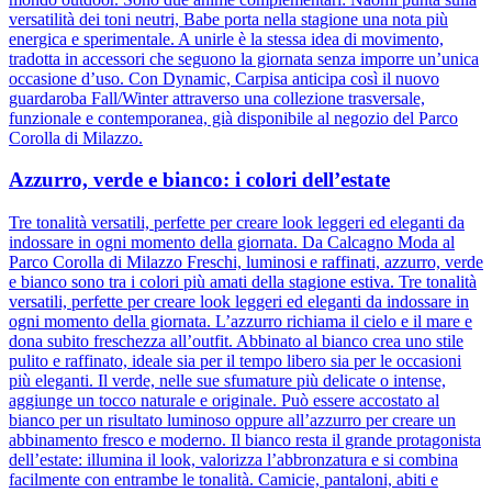
versatilità dei toni neutri, Babe porta nella stagione una nota più
energica e sperimentale. A unirle è la stessa idea di movimento,
tradotta in accessori che seguono la giornata senza imporre un’unica
occasione d’uso. Con Dynamic, Carpisa anticipa così il nuovo
guardaroba Fall/Winter attraverso una collezione trasversale,
funzionale e contemporanea, già disponibile al negozio del Parco
Corolla di Milazzo.
Azzurro, verde e bianco: i colori dell’estate
Tre tonalità versatili, perfette per creare look leggeri ed eleganti da
indossare in ogni momento della giornata. Da Calcagno Moda al
Parco Corolla di Milazzo Freschi, luminosi e raffinati, azzurro, verde
e bianco sono tra i colori più amati della stagione estiva. Tre tonalità
versatili, perfette per creare look leggeri ed eleganti da indossare in
ogni momento della giornata. L’azzurro richiama il cielo e il mare e
dona subito freschezza all’outfit. Abbinato al bianco crea uno stile
pulito e raffinato, ideale sia per il tempo libero sia per le occasioni
più eleganti. Il verde, nelle sue sfumature più delicate o intense,
aggiunge un tocco naturale e originale. Può essere accostato al
bianco per un risultato luminoso oppure all’azzurro per creare un
abbinamento fresco e moderno. Il bianco resta il grande protagonista
dell’estate: illumina il look, valorizza l’abbronzatura e si combina
facilmente con entrambe le tonalità. Camicie, pantaloni, abiti e