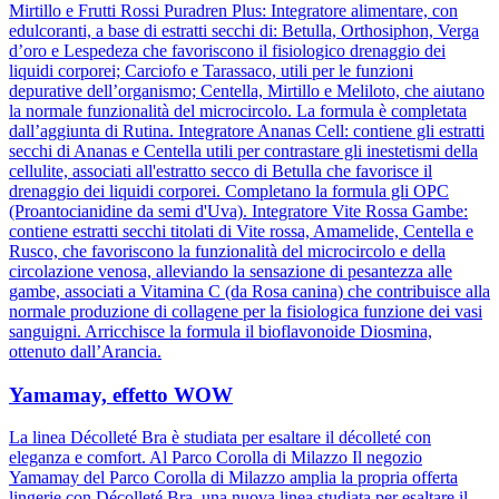
Mirtillo e Frutti Rossi Puradren Plus: Integratore alimentare, con
edulcoranti, a base di estratti secchi di: Betulla, Orthosiphon, Verga
d’oro e Lespedeza che favoriscono il fisiologico drenaggio dei
liquidi corporei; Carciofo e Tarassaco, utili per le funzioni
depurative dell’organismo; Centella, Mirtillo e Meliloto, che aiutano
la normale funzionalità del microcircolo. La formula è completata
dall’aggiunta di Rutina. Integratore Ananas Cell: contiene gli estratti
secchi di Ananas e Centella utili per contrastare gli inestetismi della
cellulite, associati all'estratto secco di Betulla che favorisce il
drenaggio dei liquidi corporei. Completano la formula gli OPC
(Proantocianidine da semi d'Uva). Integratore Vite Rossa Gambe:
contiene estratti secchi titolati di Vite rossa, Amamelide, Centella e
Rusco, che favoriscono la funzionalità del microcircolo e della
circolazione venosa, alleviando la sensazione di pesantezza alle
gambe, associati a Vitamina C (da Rosa canina) che contribuisce alla
normale produzione di collagene per la fisiologica funzione dei vasi
sanguigni. Arricchisce la formula il bioflavonoide Diosmina,
ottenuto dall’Arancia.
Yamamay, effetto WOW
La linea Décolleté Bra è studiata per esaltare il décolleté con
eleganza e comfort. Al Parco Corolla di Milazzo Il negozio
Yamamay del Parco Corolla di Milazzo amplia la propria offerta
lingerie con Décolleté Bra, una nuova linea studiata per esaltare il