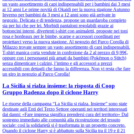
un vasto assortimento di capi indispensabili per i bambini dai 3 mesi
ai 12 anni Le prime novità di Okaidi per la nuova stagione Autunno
Inverno per bambini da 3 mesi a 12 anni sono già arrivate in
negozio. Delicata e di tendenza, propone un guardaroba completo
sia per lui che per lei. Morbidi pantaloni regolabili grazie ai
bottoncini interni, divertenti t-shirt con animaletti, proposte nei toni
rosa e bordeaux per le bimbe, scarpe e accessori coordinati per
proiettarci verso la nuova stagione. Al negozio del Parco Corolla di
Milazzo trovate sempre un vasto assortimento di capi indispensabili.
T-shirt manica corta vendute in confezione da 2 al prezzo di 9,99€,
oppure con i personaggi più amati da bambini (Pokémon o Stitch)
senza dimenticare i calzini, l’intimo e gli accessori a prezzi
accessibili con dettagli che fanno la differenza. Non vi resta che fare
un giro in negozio al Parco Corolla!
La Sicilia si rialza insieme: la risposta di Coop
Gruppo Radenza dopo il ciclone Harry
Le risorse della campagna “La Sicilia si rialza. Insieme” sono state
destinate agli Enti del Terzo Settore operanti nei territori interessati
dai danni: «Fare impresa significa prendersi cura del territorio» Dal
sostegno immediato alle comunità alla ricostruzione del tessuto
sociale: così la solidarietà si è trasformata in un progetto concreto.
Quando il ciclone Harry si è abbattuto sulla Sicilia tra il 19 e il 21