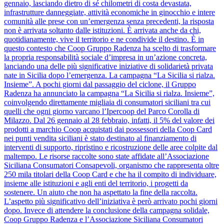
gennaio, lasciando dietro di sé chilometri di costa devastata,
infrastrutture danneggiate, attività economiche in ginocchio e intere
comunità alle prese con un’emergenza senza precedenti, la risposta
non è arrivata soltanto dalle istituzioni. È arrivata anche da chi,
quotidianamente, vive il territorio e ne condivide il destino. È in
questo contesto che Coop Gruppo Radenza ha scelto di trasformare
la propria responsabilità sociale d’impresa in un’azione concreta,
lanciando una delle più significative iniziative di solidarietà privata
nate in Sicilia dopo l’emergenza. La campagna “La Sicilia si rialza.
Insieme”. A pochi giorni dal passaggio del ciclone, il Gruppo
Radenza ha annunciato la campagna “La Sicilia si rialza. Insieme”,
coinvolgendo direttamente migliaia di consumatori siciliani tra cui
quelli che ogni giorno varcano l’Ipercoop del Parco Corolla di
Milazzo. Dal 26 gennaio al 28 febbraio, infatti, il 5% del valore dei
prodotti a marchio Coop acquistati dai possessori della Coop Card
nei punti vendita siciliani è stato destinato al finanziamento di
interventi di supporto, ripristino e ricostruzione delle aree colpite dal
maltempo. Le risorse raccolte sono state affidate all’Associazione
Siciliana Consumatori Consapevoli, organismo che rappresenta oltre
250 mila titolari della Coop Card e che ha il compito di individuare,
insieme alle istituzioni e agli enti del territorio, i progetti da
sostenere. Un aiuto che non ha aspettato la fine della raccolta.
L’aspetto più significativo dell’iniziativa è però arrivato pochi giorni
dopo. Invece di attendere la conclusione della campagna solidale,
Coop Gruppo Radenza e l’Associazione Siciliana Consumatori