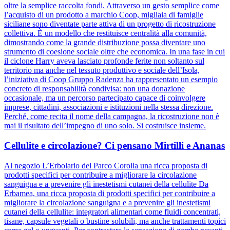
oltre la semplice raccolta fondi. Attraverso un gesto semplice come
l’acquisto di un prodotto a marchio Coop, migliaia di famiglie
siciliane sono diventate parte attiva di un progetto di ricostruzione
collettiva. È un modello che restituisce centralità alla comunità,
dimostrando come la grande distribuzione possa diventare uno
strumento di coesione sociale oltre che economica. In una fase in cui
il ciclone Harry aveva lasciato profonde ferite non soltanto sul
territorio ma anche nel tessuto produttivo e sociale dell’Isola,
l’iniziativa di Coop Gruppo Radenza ha rappresentato un esempio
concreto di responsabilità condivisa: non una donazione
occasionale, ma un percorso partecipato capace di coinvolgere
imprese, cittadini, associazioni e istituzioni nella stessa direzione.
Perché, come recita il nome della campagna, la ricostruzione non è
mai il risultato dell’impegno di uno solo. Si costruisce insieme.
Cellulite e circolazione? Ci pensano Mirtilli e Ananas
Al negozio L’Erbolario del Parco Corolla una ricca proposta di
prodotti specifici per contribuire a migliorare la circolazione
sanguigna e a prevenire gli inestetismi cutanei della cellulite Da
Erbamea, una ricca proposta di prodotti specifici per contribuire a
migliorare la circolazione sanguigna e a prevenire gli inestetismi
cutanei della cellulite: integratori alimentari come fluidi concentrati,
tisane, capsule vegetali o bustine solubili, ma anche trattamenti topici