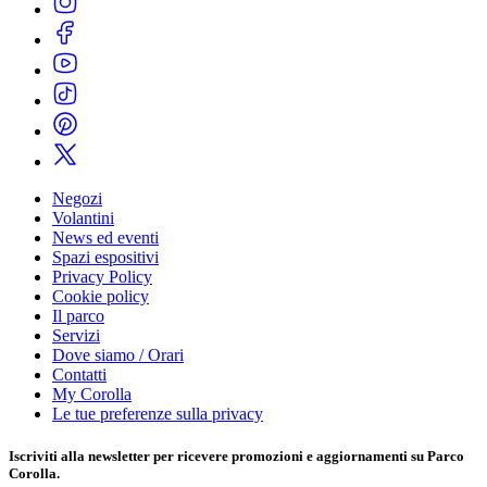
Negozi
Volantini
News ed eventi
Spazi espositivi
Privacy Policy
Cookie policy
Il parco
Servizi
Dove siamo / Orari
Contatti
My Corolla
Le tue preferenze sulla privacy
Iscriviti alla
newsletter
per ricevere promozioni e aggiornamenti su Parco
Corolla.