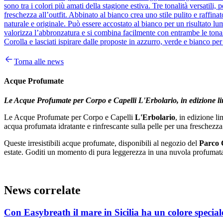
sono tra i colori più amati della stagione estiva. Tre tonalità versatili
freschezza all’outfit. Abbinato al bianco crea uno stile pulito e raffina
naturale e originale. Può essere accostato al bianco per un risultato l
valorizza l’abbronzatura e si combina facilmente con entrambe le tonali
Corolla e lasciati ispirare dalle proposte in azzurro, verde e bianco per
Torna alle news
Acque Profumate
Le Acque Profumate per Corpo e Capelli L'Erbolario, in edizione lim
Le Acque Profumate per Corpo e Capelli
L'Erbolario
, in edizione li
acqua profumata idratante e rinfrescante sulla pelle per una freschezza
Queste irresistibili acque profumate, disponibili al negozio del
Parco 
estate. Goditi un momento di pura leggerezza in una nuvola profumat
News correlate
Con Easybreath il mare in Sicilia ha un colore special