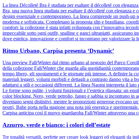
La linea Décolleté Bra è studiata per esaltare il décolleté con elegan
Bra, una nuova linea studiata per esaltare il décolleté con eleganza e 
design essenziale e contemporaneo. La linea comprende un push-up senz
moderna e sofisticata. Completano la proposta slip e brasiliana, coordin
comfort: la collezione è stata infatti sviluppata con l’innovativa tecnolog
impeccabile sotto ogni outfit, spalline e ganci ultrapiatti, assicuran
dove estetica, innovazione e comfort si incontrano per valorizzare la 
Ritmo Urbano, Carpisa presenta ‘Dynamic’
Una preview Fall/Winter dal ritmo urbano al negozio del Parco Corol
della collezione Fall/Winter che guarda alla quotidianità contemporane
tempo libero, gli spostamenti e le giornate più intense. A definire la col
materiali leggeri, volumi morbidi e dettagli a contrasto danno vita a b
adattarsi a stili e occasioni differenti. La linea Naomi interpreta il la
Le forme sono pulite, i volumi funzionali e l’estetica rilassata: un equ
color blocking. Nero, verde petrolio, fango e sabbia si incontrano in 
diventano segni distintivi, mentre le proporzioni generose evocano un
neutri, Babe porta nella stagione una nota più energica e sperimental
Carpisa anticipa così il nuovo guardaroba Fall/Winter attraverso una c
Azzurro, verde e bianco: i colori dell’estate
Tre tonalità versatili, perfette per creare look leggeri ed eleganti da