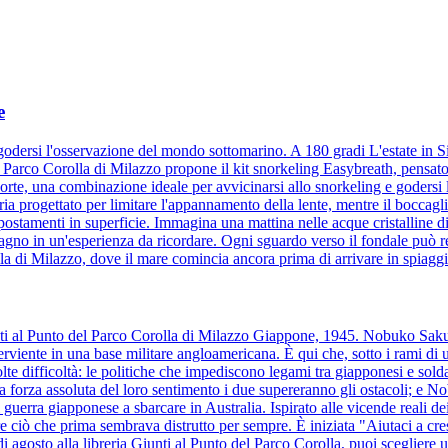
e
odersi l'osservazione del mondo sottomarino. A 180 gradi L'estate in Sic
 Parco Corolla di Milazzo propone il kit snorkeling Easybreath, pensato
orte, una combinazione ideale per avvicinarsi allo snorkeling e godersi
ia progettato per limitare l'appannamento della lente, mentre il boccaglio
spostamenti in superficie. Immagina una mattina nelle acque cristalline d
 bagno in un'esperienza da ricordare. Ogni sguardo verso il fondale può 
la di Milazzo, dove il mare comincia ancora prima di arrivare in spiaggi
Giunti al Punto del Parco Corolla di Milazzo Giappone, 1945. Nobuko Sa
iente in una base militare angloamericana. È qui che, sotto i rami di un
te difficoltà: le politiche che impediscono legami tra giapponesi e soldat
la forza assoluta del loro sentimento i due supereranno gli ostacoli; e N
guerra giapponese a sbarcare in Australia. Ispirato alle vicende reali de
ciò che prima sembrava distrutto per sempre. È iniziata "Aiutaci a cresc
i agosto alla libreria Giunti al Punto del Parco Corolla, puoi scegliere un