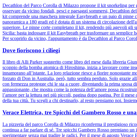
Decathlon del Parco Corolla di Milazzo propone il kit snorkeling per g
osservare da vicino fondali, pesci e paesaggi sommersi, Decathlon del
kit comprende una maschera integrale Easybreath e un paio di pinne c
panoramica a 180 gradi ed è dotata di un sistema di circolazione dell'ar
superiore. Le pinne corte completano il kit, rendendo più agevoli gli 
Sicilia: basta indossare il kit Easybreath per trasformare un semplice
Per scoprirlo da vicino, l'appuntamento è da Decathlon al Parco Corol
Dove fioriscono i ciliegi
Il libro di Alli Parker suggerito come libro del mese dalla libreria 
scoppio della bomba atomica di Hiroshima, inizia a lavorare come inserv
innamorano all’istante. La loro relazione riesce a fiorire nonostante mol
forzato di Don in Australia, però, tutto sembra perduto. Solo grazie al
con fermezza protegge chi le sta a cuore, diventando la prima sposa di 
appassionante, che mostra come la potenza dell’amore possa ricostruire 
l’amore per la lettura nei più piccoli, pagina dopo pagina. Per il mese d
della tua città. Tu scegli a chi destinarlo, al resto pensiamo noi. Insiem
Verace Elettrica, tre Spicchi del Gambero Rosso e una 
La pizzeria del parco Corolla di Milazzo riconferma il prestigioso ric
continua a far parlare di sé. Tre spicchi Gambero Rosso premiano un i
sperimentare senza mai tradire le radici. Per il mese di agosto Verace 