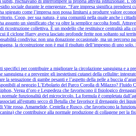
 subiti, rischiavano di interrompere la propria attività istituzionale. L’o
sidio sociale durante le emergenze. “Fare impresa significa prendersi cura 
ha spiegato come l’impresa non possa limitarsi a produrre valore eco
erritorio. Coop, per sua natura, è una comunità nella quale anche i cittad
a assunto un significato che va oltre la semplice raccolta fondi. Attra
o di ricostruzione collettiva. È un modello che restituisce centralità al
i il ciclone Harry aveva lasciato profonde ferite non soltanto sul territo
bilità condivisa: non una donazione occasionale, ma un percorso parte
mpagna, la ricostruzione non è mai il risultato dell’impegno di uno solo. 
 specifici per contribuire a migliorare la circolazione sanguigna e a pre
ne sanguigna e a prevenire gli inestetismi cutanei della cellulite: integrat
re la sensazione di gambe pesanti e l’aspetto della pelle a buccia d’aranc
ponibili al negozio L’Erbolario del Parco Corolla di Milazzo? Fluido Co
osiphon, Verga d’oro e Lespedeza che favoriscono il fisiologico drenaggio
a normale funzionalità del microcircolo. La formula è completata dall’agg
te, associati all'estratto secco di Betulla che favorisce il drenaggio dei 
 di Vite rossa, Amamelide, Centella e Rusco, che favoriscono la funziona
anina) che contribuisce alla normale produzione di collagene per la fisi