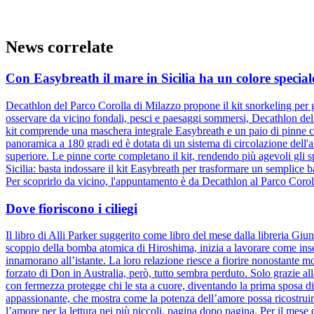
News correlate
Con Easybreath il mare in Sicilia ha un colore special
Decathlon del Parco Corolla di Milazzo propone il kit snorkeling per g
osservare da vicino fondali, pesci e paesaggi sommersi, Decathlon del
kit comprende una maschera integrale Easybreath e un paio di pinne c
panoramica a 180 gradi ed è dotata di un sistema di circolazione dell'ar
superiore. Le pinne corte completano il kit, rendendo più agevoli gli 
Sicilia: basta indossare il kit Easybreath per trasformare un semplice
Per scoprirlo da vicino, l'appuntamento è da Decathlon al Parco Corol
Dove fioriscono i ciliegi
Il libro di Alli Parker suggerito come libro del mese dalla libreria 
scoppio della bomba atomica di Hiroshima, inizia a lavorare come inserv
innamorano all’istante. La loro relazione riesce a fiorire nonostante mol
forzato di Don in Australia, però, tutto sembra perduto. Solo grazie al
con fermezza protegge chi le sta a cuore, diventando la prima sposa di 
appassionante, che mostra come la potenza dell’amore possa ricostruire 
l’amore per la lettura nei più piccoli, pagina dopo pagina. Per il mese d