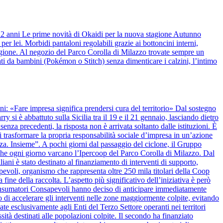
 12 anni Le prime novità di Okaidi per la nuova stagione Autunno
r lei. Morbidi pantaloni regolabili grazie ai bottoncini interni,
stagione. Al negozio del Parco Corolla di Milazzo trovate sempre un
ti da bambini (Pokémon o Stitch) senza dimenticare i calzini, l’intimo
anni: «Fare impresa significa prendersi cura del territorio» Dal sostegno
y si è abbattuto sulla Sicilia tra il 19 e il 21 gennaio, lasciando dietro
nza precedenti, la risposta non è arrivata soltanto dalle istituzioni. È
 trasformare la propria responsabilità sociale d’impresa in un’azione
alza. Insieme”. A pochi giorni dal passaggio del ciclone, il Gruppo
 che ogni giorno varcano l’Ipercoop del Parco Corolla di Milazzo. Dal
iani è stato destinato al finanziamento di interventi di supporto,
apevoli, organismo che rappresenta oltre 250 mila titolari della Coop
 fine della raccolta. L’aspetto più significativo dell’iniziativa è però
onsumatori Consapevoli hanno deciso di anticipare immediatamente
 di accelerare gli interventi nelle zone maggiormente colpite, evitando
ate esclusivamente agli Enti del Terzo Settore operanti nei territori
ssità destinati alle popolazioni colpite. Il secondo ha finanziato