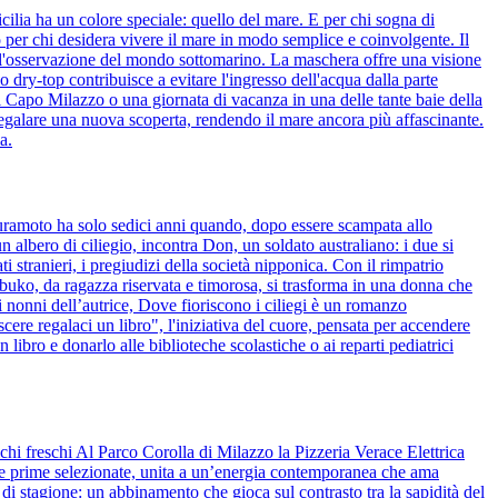
ilia ha un colore speciale: quello del mare. E per chi sogna di
 per chi desidera vivere il mare in modo semplice e coinvolgente. Il
 l'osservazione del mondo sottomarino. La maschera offre una visione
 dry-top contribuisce a evitare l'ingresso dell'acqua dalla parte
i Capo Milazzo o una giornata di vacanza in una delle tante baie della
regalare una nuova scoperta, rendendo il mare ancora più affascinante.
a.
kuramoto ha solo sedici anni quando, dopo essere scampata allo
 albero di ciliegio, incontra Don, un soldato australiano: i due si
i stranieri, i pregiudizi della società nipponica. Con il rimpatrio
obuko, da ragazza riservata e timorosa, si trasforma in una donna che
i nonni dell’autrice, Dove fioriscono i ciliegi è un romanzo
ere regalaci un libro", l'iniziativa del cuore, pensata per accendere
 libro e donarlo alle biblioteche scolastiche o ai reparti pediatrici
chi freschi Al Parco Corolla di Milazzo la Pizzeria Verace Elettrica
rie prime selezionate, unita a un’energia contemporanea che ama
 di stagione: un abbinamento che gioca sul contrasto tra la sapidità del