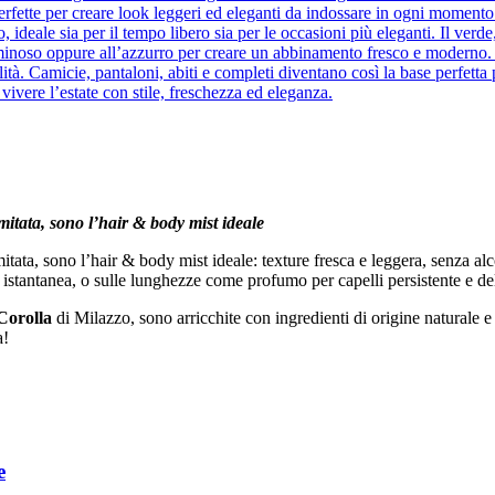
, perfette per creare look leggeri ed eleganti da indossare in ogni momento
to, ideale sia per il tempo libero sia per le occasioni più eleganti. Il ver
uminoso oppure all’azzurro per creare un abbinamento fresco e moderno. Il 
tà. Camicie, pantaloni, abiti e completi diventano così la base perfetta 
 vivere l’estate con stile, freschezza ed eleganza.
itata, sono l’
hair & body mist ideale
mitata, sono l’hair & body mist ideale: texture fresca e leggera, senza al
 istantanea, o sulle lunghezze come profumo per capelli persistente e del
Corolla
di Milazzo, sono arricchite con ingredienti di origine naturale e
a!
e