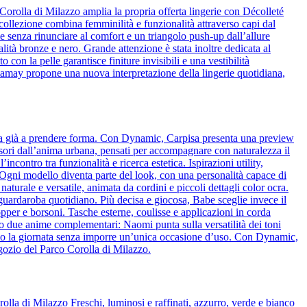
Corolla di Milazzo amplia la propria offerta lingerie con Décolleté
 collezione combina femminilità e funzionalità attraverso capi dal
 senza rinunciare al comfort e un triangolo push-up dall’allure
alità bronze e nero. Grande attenzione è stata inoltre dedicata al
o con la pelle garantisce finiture invisibili e una vestibilità
amamay propone una nuova interpretazione della lingerie quotidiana,
cia già a prendere forma. Con Dynamic, Carpisa presenta una preview
essori dall’anima urbana, pensati per accompagnare con naturalezza il
ncontro tra funzionalità e ricerca estetica. Ispirazioni utility,
o. Ogni modello diventa parte del look, con una personalità capace di
naturale e versatile, animata da cordini e piccoli dettagli color ocra.
l guardaroba quotidiano. Più decisa e giocosa, Babe sceglie invece il
pper e borsoni. Tasche esterne, coulisse e applicazioni in corda
o due anime complementari: Naomi punta sulla versatilità dei toni
guono la giornata senza imporre un’unica occasione d’uso. Con Dynamic,
egozio del Parco Corolla di Milazzo.
olla di Milazzo Freschi, luminosi e raffinati, azzurro, verde e bianco