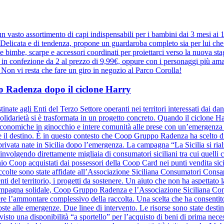
 vasto assortimento di capi indispensabili per i bambini dai 3 mesi ai
elicata e di tendenza, propone un guardaroba completo sia per lui che pe
r le bimbe, scarpe e accessori coordinati per proiettarci verso la nuova 
e in confezione da 2 al prezzo di 9,99€, oppure con i personaggi più ama
a. Non vi resta che fare un giro in negozio al Parco Corolla!
ppo Radenza dopo il ciclone Harry
inate agli Enti del Terzo Settore operanti nei territori interessati dai d
olidarietà si è trasformata in un progetto concreto. Quando il ciclone Harr
à economiche in ginocchio e intere comunità alle prese con un’emergenza se
ide il destino. È in questo contesto che Coop Gruppo Radenza ha scelto di
à privata nate in Sicilia dopo l’emergenza. La campagna “La Sicilia si ri
nvolgendo direttamente migliaia di consumatori siciliani tra cui quelli
hio Coop acquistati dai possessori della Coop Card nei punti vendita sicil
raccolte sono state affidate all’Associazione Siciliana Consumatori Cons
nti del territorio, i progetti da sostenere. Un aiuto che non ha aspettato la
a campagna solidale, Coop Gruppo Radenza e l’Associazione Siciliana C
re l’ammontare complessivo della raccolta. Una scelta che ha consentito
oste alle emergenze. Due linee di intervento. Le risorse sono state destin
evisto una disponibilità “a sportello” per l’acquisto di beni di prima nece