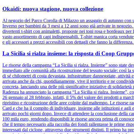
Okaidi: nuova stagione, nuova collezione
Al negozio del Parco Corolla di Milazzo un assaggio di autunno con un
Inverno per bambini da 3 mesi a 12 anni sono già arrivate in negozio. D
divertenti t-shirt con animaletti, proposte nei toni rosa e bordeaux pe
vasto assortimento di capi indispensabili. T-shirt manica corta vendut
e gli accessori a prezzi accessibili con dettagli che fanno la differenz
La Sicilia si rialza insieme: la risposta di Coop Gru
Le risorse della campagna “La Sicilia si rialza. Insieme” sono state dest
immediato alle comunità alla ricostruzione del tessuto sociale: così la s
di sé chilometri di costa devastata, infrastrutture danneggiate, attivit
arrivata anche da chi, quotidianamente, vive il territorio e ne condiv
concreta, lanciando una delle più significative iniziative di solidariet
Radenza ha annunciato la campagna “La Sicilia si rialza. Insieme”, coi
26 gennaio al 28 febbraio, infatti, il 5% del valore dei prodotti a marc
ripristino e ricostruzione delle aree colpite dal maltempo. Le risorse 
Card e che ha il compito di individuare, insieme alle istituzioni e agli e
arrivato pochi giorni dopo. Invece di attendere la conclusione dell
100 mila euro, rendendo disponibili le risorse ancora prima di conosce
che il tempo necessario alla raccolta dei fondi rallentasse le prime risp
interessati dal ciclone, attraverso due strumenti distinti. Il primo ha pr