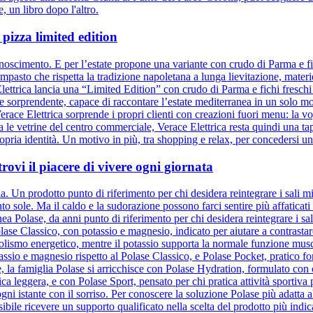
e, un libro dopo l'altro.
pizza limited edition
onoscimento. E per l’estate propone una variante con crudo di Parma e fi
mpasto che rispetta la tradizione napoletana a lunga lievitazione, mate
Elettrica lancia una “Limited Edition” con crudo di Parma e fichi freschi
ato e sorprendente, capace di raccontare l’estate mediterranea in un solo
race Elettrica sorprende i propri clienti con creazioni fuori menu: la vog
 tra le vetrine del centro commerciale, Verace Elettrica resta quindi un
opria identità. Un motivo in più, tra shopping e relax, per concedersi un
trovi il piacere di vivere ogni giornata
. Un prodotto punto di riferimento per chi desidera reintegrare i sali mine
tanto sole. Ma il caldo e la sudorazione possono farci sentire più affati
a Polase, da anni punto di riferimento per chi desidera reintegrare i sa
lase Classico, con potassio e magnesio, indicato per aiutare a contrastare
olismo energetico, mentre il potassio supporta la normale funzione musco
io e magnesio rispetto al Polase Classico, e Polase Pocket, pratico for
 la famiglia Polase si arricchisce con Polase Hydration, formulato con ci
sica leggera, e con Polase Sport, pensato per chi pratica attività sportiva
ni istante con il sorriso. Per conoscere la soluzione Polase più adatta all
ile ricevere un supporto qualificato nella scelta del prodotto più indic