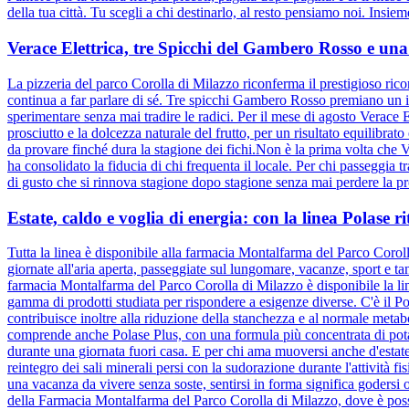
della tua città. Tu scegli a chi destinarlo, al resto pensiamo noi. Insiem
Verace Elettrica, tre Spicchi del Gambero Rosso e una 
La pizzeria del parco Corolla di Milazzo riconferma il prestigioso ric
continua a far parlare di sé. Tre spicchi Gambero Rosso premiano un i
sperimentare senza mai tradire le radici. Per il mese di agosto Verace 
prosciutto e la dolcezza naturale del frutto, per un risultato equilibr
da provare finché dura la stagione dei fichi.Non è la prima volta che Ve
ha consolidato la fiducia di chi frequenta il locale. Per chi passeggia
di gusto che si rinnova stagione dopo stagione senza mai perdere la pr
Estate, caldo e voglia di energia: con la linea Polase ri
Tutta la linea è disponibile alla farmacia Montalfarma del Parco Corolla
giornate all'aria aperta, passeggiate sul lungomare, vacanze, sport e 
farmacia Montalfarma del Parco Corolla di Milazzo è disponibile la line
gamma di prodotti studiata per rispondere a esigenze diverse. C'è il Po
contribuisce inoltre alla riduzione della stanchezza e al normale metab
comprende anche Polase Plus, con una formula più concentrata di potass
durante una giornata fuori casa. E per chi ama muoversi anche d'estate,
reintegro dei sali minerali persi con la sudorazione durante l'attività fi
una vacanza da vivere senza soste, sentirsi in forma significa godersi og
della Farmacia Montalfarma del Parco Corolla di Milazzo, dove è possib