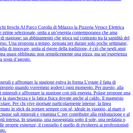
chi freschi Al Parco Corolla di Milazzo la Pizzeria Verace Elettrica
rie prime selezionate, unita a un’energia contemporanea che ama
 di stagione: un abbinamento che gioca sul contrasto tra la sapidità del
 morso. Una proposta a tempo, pensata per durare solo poche settimane,
lia di innovare, unita al rigore della tradizione, è ciò che negli anni
a tappa quasi obbligata: non semplicemente una pizza, ma un’esperienza
a sosta d’agosto.
rali e affrontare la stagione estiva in forma L'estate è fatta di
cati proprio quando vorremmo goderci ogni momento. Per questo, alla
li minerali e affrontare la stagione con più energia. Polase propone una
 la stanchezza e la fatica fisica dovute anche al caldo. Il magnesio
lare. Per chi vive giornate particolarmente intense, la linea
mato in stick da portare sempre con sé, ideale in viaggio, al mare o
nque sali minerali e vitamina C per contribuire alla reidratazione e al
 più intensa. In spiaggia, una passeggiata sotto il sole, una pedalata o
e proprie esigenze, il consiglio è quello di rivolgersi ai professionisti
ato.