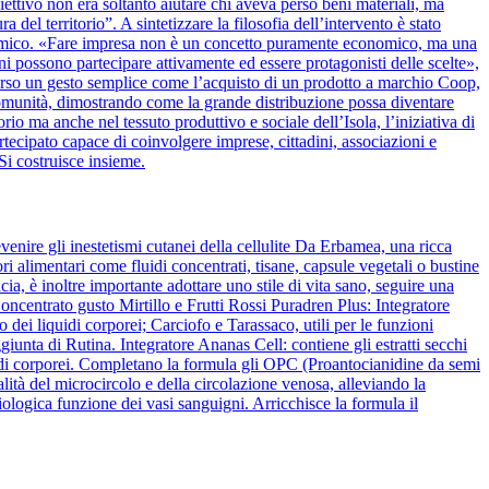
biettivo non era soltanto aiutare chi aveva perso beni materiali, ma
del territorio”. A sintetizzare la filosofia dell’intervento è stato
nomico. «Fare impresa non è un concetto puramente economico, ma una
ini possono partecipare attivamente ed essere protagonisti delle scelte»,
verso un gesto semplice come l’acquisto di un prodotto a marchio Coop,
la comunità, dimostrando come la grande distribuzione possa diventare
rio ma anche nel tessuto produttivo e sociale dell’Isola, l’iniziativa di
cipato capace di coinvolgere imprese, cittadini, associazioni e
Si costruisce insieme.
venire gli inestetismi cutanei della cellulite Da Erbamea, una ricca
ori alimentari come fluidi concentrati, tisane, capsule vegetali o bustine
ia, è inoltre importante adottare uno stile di vita sano, seguire una
ncentrato gusto Mirtillo e Frutti Rossi Puradren Plus: Integratore
 dei liquidi corporei; Carciofo e Tarassaco, utili per le funzioni
iunta di Rutina. Integratore Ananas Cell: contiene gli estratti secchi
liquidi corporei. Completano la formula gli OPC (Proantocianidine da semi
lità del microcircolo e della circolazione venosa, alleviando la
ologica funzione dei vasi sanguigni. Arricchisce la formula il