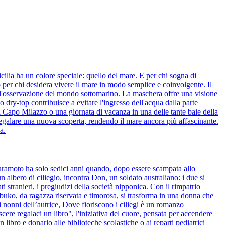
ilia ha un colore speciale: quello del mare. E per chi sogna di
 per chi desidera vivere il mare in modo semplice e coinvolgente. Il
 l'osservazione del mondo sottomarino. La maschera offre una visione
 dry-top contribuisce a evitare l'ingresso dell'acqua dalla parte
i Capo Milazzo o una giornata di vacanza in una delle tante baie della
regalare una nuova scoperta, rendendo il mare ancora più affascinante.
a.
kuramoto ha solo sedici anni quando, dopo essere scampata allo
 albero di ciliegio, incontra Don, un soldato australiano: i due si
i stranieri, i pregiudizi della società nipponica. Con il rimpatrio
obuko, da ragazza riservata e timorosa, si trasforma in una donna che
i nonni dell’autrice, Dove fioriscono i ciliegi è un romanzo
ere regalaci un libro", l'iniziativa del cuore, pensata per accendere
 libro e donarlo alle biblioteche scolastiche o ai reparti pediatrici