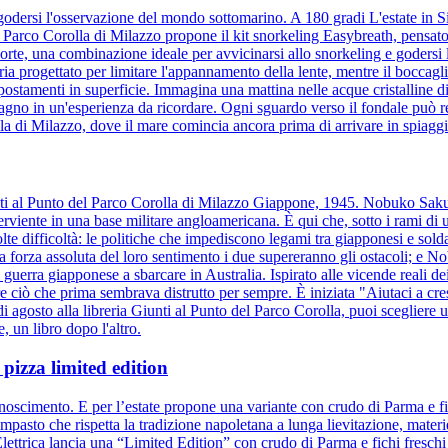
odersi l'osservazione del mondo sottomarino. A 180 gradi L'estate in Sic
 Parco Corolla di Milazzo propone il kit snorkeling Easybreath, pensato
orte, una combinazione ideale per avvicinarsi allo snorkeling e godersi
ia progettato per limitare l'appannamento della lente, mentre il boccaglio
spostamenti in superficie. Immagina una mattina nelle acque cristalline d
 bagno in un'esperienza da ricordare. Ogni sguardo verso il fondale può 
la di Milazzo, dove il mare comincia ancora prima di arrivare in spiaggi
Giunti al Punto del Parco Corolla di Milazzo Giappone, 1945. Nobuko Sa
iente in una base militare angloamericana. È qui che, sotto i rami di un
te difficoltà: le politiche che impediscono legami tra giapponesi e soldat
la forza assoluta del loro sentimento i due supereranno gli ostacoli; e N
guerra giapponese a sbarcare in Australia. Ispirato alle vicende reali de
ciò che prima sembrava distrutto per sempre. È iniziata "Aiutaci a cresc
i agosto alla libreria Giunti al Punto del Parco Corolla, puoi scegliere un
e, un libro dopo l'altro.
pizza limited edition
onoscimento. E per l’estate propone una variante con crudo di Parma e fi
mpasto che rispetta la tradizione napoletana a lunga lievitazione, mate
Elettrica lancia una “Limited Edition” con crudo di Parma e fichi freschi