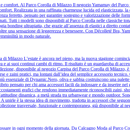
za e comfort. Al Parco Corolla di Milazzo Il negozio Yamamay del Parco 
comfort. Realizzata in una raffinata charmeuse lucida ed elasticizzata, la
a ferretto, pensato per garantire sostegno e valorizzazione delle forme
ati. Tutti i modelli sono disponibili al Parco Corolla nelle classiche ton
ia bonding ultrapiatta, che grazie all’assenza di elastici a diretto contatt
o inoltre una sensazione di leggerezza e benessere. Con Décolleté Bra, Y
femminilità in modo naturale.
la di Milazzo L’estate è ancora nel pieno, ma la nuova stagione comin
a e ai suoi continui cambi di ritmo. Il risultato è un guardaroba di acc
lezione, disponibile al negozio Carpisa del Parco Corolla di Milazzo, è l’i
orse e zaini pratici, ma lontani dall’idea del semplice accessorio tecnic
to più essenziale di Dynamic.Nero, oliva e sabbia costruiscono una palette 
ilibrio pensato per chi ama accessori facili da indossare e da inserire ne
accostamenti grafici che rendono immediatamente riconoscibili zaini, sho
’attitudine dinamica, a metà strada tra urbanwear e mondo outdoor. Son
e. A unirle è la stessa idea di movimento, tradotta in accessori che se
ollezione trasversale, funzionale e contemporanea, già disponibile al n
 indossare in ogni momento della giornata. Da Calcagno Moda al Parco Cor