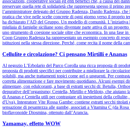
associazioni, cooperative sociali ed enti benefici che, a causa dei danni
preservare quella rete di solidarietà che rappresenta spesso il primo pre
l’amministratore delegato del Gruppo Radenza, Danilo Radenza, che 
pratica che vive nelle scelte concrete di ogni giorno verso il proprio t
ha dichiarato l’AD del Gruppo. Un modello di comunità. L’iniziativa h
migliaia di famiglie siciliane sono diventate parte attiva di un progett
uno strumento di coesione sociale oltre che economica. In una fase in cu
Coop Gruppo Radenza ha rappresentato un esempio concreto di responsa
istituzioni nella stessa direzione. Perché, come recita il nome della ca
Cellulite e circolazione? Ci pensano Mirtilli e Ananas
Al negozio L’Erbolario del Parco Corolla una ricca proposta di prodotti
proposta di prodotti specifici per contribuire a migliorare la circolazio
solubili, ma anche trattamenti topici come gel o unguenti. Per contrasta
corretta alimentazione e fare movimento quotidiano. Alcuni esempi dis
alimentare, con edulcoranti, a base di estratti secchi di: Betulla, Orth
depurative dell’organismo; Centella, Mirtillo e Meliloto, che aiutano l
di Ananas e Centella utili per contrastare gli inestetismi della celluli
d'Uva). Integratore Vite Rossa Gambe: contiene estratti secchi titolati
sensazione di pesantezza alle gambe, associati a Vitamina C (da Rosa c
bioflavonoide Diosmina, ottenuto dall’Arancia.
Yamamay, effetto WOW